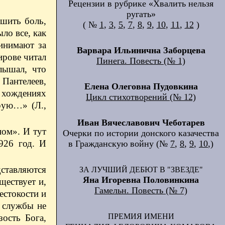
Рецензии в рубрике «Хвалить нельзя
ругать»
ушить боль,
( №
1
,
3
,
5
,
7
,
8
,
9
,
10
,
11
,
12
)
ло все, как
инимают за
Варвара Ильинична Заборцева
ирове читал
Пинега. Повесть (№ 1)
лышал, что
 Пантелеев,
Елена Олеговна Пудовкина
х хождениях
Цикл стихотворений (№ 12)
рую…» (Л.,
Иван Вячеславович Чеботарев
ном». И тут
Очерки по истории донского казачества
926 год. И
в Гражданскую войну (№
7
,
8
,
9
,
10
,)
дставляются
ЗА ЛУЧШИЙ ДЕБЮТ В "ЗВЕЗДЕ"
Яна Игоревна Половинкина
ществует и,
Гамельн. Повесть (№ 7)
естокости и
е службы не
ПРЕМИЯ ИМЕНИ
ость Бога,