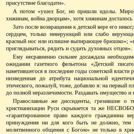
присутствие благодати».
А потом «ушел Бог, но пришли идолы. Миров
хижинам, война дворцам», хотя хижинам досталось
Зато после возвращения к детской вере его нико
сердцем, только неверующий или слабо верующий
красный нос или излишне выпирающее брюшко»; «в ц
приглядываться, рядить и судить духовных отцов».
Ему несравненно сильнее досаждала необходим
ожидании газетного фельетона «Детский писа
наметившегося в последние годы советской власти
низведенная до атрибута национальной идентичн
этического, пожалуй, тоже, добавлю я: на первый п
до полной неразличимости. Раздавать имущество и 
Православные же диссиденты, грезившие о т
христианизации Руси скрывается та же НЕСВОБОД
«гарантированное право каждого гражданина ве
принуждения ни для кого быть не должно, тем 
молитвенного общения с Богом» не только в хри