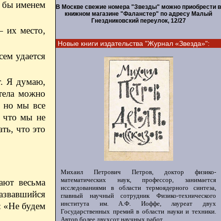
м бы именем
В Москве свежие номера "Звезды" можно приобрести в
книжном магазине "Фаланстер" по адресу Малый
Гнездниковский переулок, 12/27
 их место,
Новые книги издательства "Журнал «Звезда»":
сем удается
т. Я думаю,
тела можно
, но мы все
, что мы не
ть, что это
Михаил Петрович Петров, доктор физико-
математических наук, профессор, занимается
ают весьма
исследованиями в области термоядерного синтеза,
назвавшийся
главный научный сотрудник Физико-технического
института им. А.Ф. Иоффе, лауреат двух
: «Не будем
Государственных премий в области науки и техники.
Автор более двухсот научных работ.