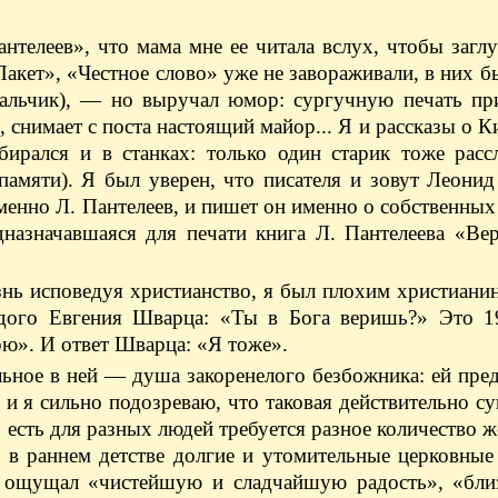
нтелеев», что мама мне ее читала вслух, чтобы загл
Пакет», «Честное слово» уже не завораживали, в них бы
 мальчик), — но выручал юмор: сургучную печать пр
 снимает с поста настоящий майор... Я и рассказы о К
бирался и в станках: только один старик тоже расс
амяти). Я был уверен, что писателя и зовут Леонид
менно Л. Пантелеев, и пишет он именно о собственны
дназначавшаяся для печати книга Л. Пантелеева «Ве
ь исповедуя христианство, я был плохим христиани
дого Евгения Шварца: «Ты в Бога веришь?» Это 1
рю». И ответ Шварца: «Я тоже».
ьное в ней — душа закоренелого безбожника: ей пре
и я сильно подозреваю, что таковая действительно су
 есть для разных людей требуется разное количество ж
то в раннем детстве долгие и утомительные церковны
он ощущал «чистейшую и сладчайшую радость», «близ