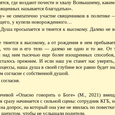
лятся, где воздают почести и хвалу Всевышнему, каки
священных называется благодатью».
у» не симпатично участие священников в политике —
ающего, у купели новорожденного…
Душа просыпается и тянется к высокому. Далеко не в
 тянется к высокому, а от рождения в нем пребывае
, что он и его тело — далеко не одно и то же. От 
ься над ним тысячью еще более изощренных способов
сталось прежним. И если наш ум станет нас уверять
ессы, наша душа в своей глубине все равно будет зна
ем согласие с собственной душой.
 согласия.
чевой «Опасно говорить о Боге» (М., 2021) вмещ
 сразу начинается с сильной сцены: сотрудник КГБ, 
а допрос, на который она уже не явилась по повестке
 шепотом, чтобы не услышали родители.