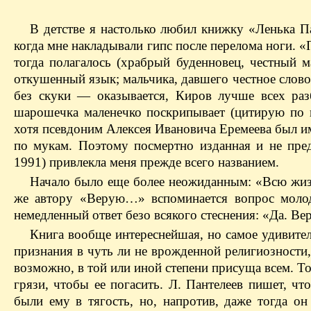
В детстве я настолько любил книжку «Ленька Па
когда мне накладывали гипс после перелома ноги. «
тогда полагалось (храбрый буденновец, честный
откушенный язык; мальчика, давшего честное слово,
без скуки — оказывается, Киров лучше всех раз
шарошечка маленечко поскрипывает (цитирую по п
хотя псевдоним Алексея Ивановича Еремеева был и
по мукам. Поэтому посмертно изданная и не пре
1991) привлекла меня прежде всего названием.
Начало было еще более неожиданным: «Всю жизн
же автору «Верую…» вспоминается вопрос моло
немедленный ответ безо всякого стеснения: «Да. Ве
Книга вообще интереснейшая, но самое удивител
признания в чуть ли не врожденной религиозности, 
возможно, в той или иной степени присуща всем. То
грязи, чтобы ее погасить. Л. Пантелеев пишет, ч
были ему в тягость, но, напротив, даже тогда 