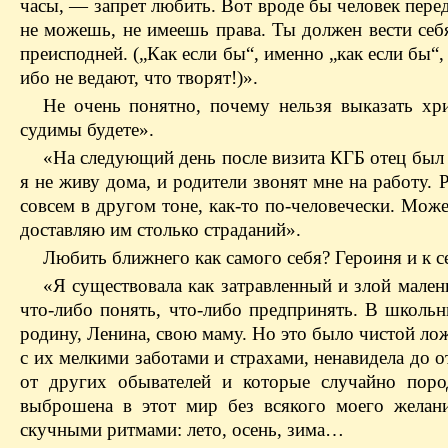
часы, — запрет любить. Вот вроде бы человек пере
не можешь, не имеешь права. Ты должен вести себ
преисподней. („Как если бы“, именно „как если бы“, 
ибо не ведают, что творят!)».
Не очень понятно, почему нельзя выказать хр
судимы будете».
«На следующий день после визита КГБ отец был 
я не живу дома, и родители звонят мне на работу.
совсем в другом тоне, как-то по-человечески. Може
доставляю им столько страданий».
Любить ближнего как самого себя? Героиня и к с
«Я существовала как затравленный и злой мален
что-либо понять, что-либо предпринять. В школьн
родину, Ленина, свою маму. Но это было чистой лож
с их мелкими заботами и страхами, ненавидела до о
от других обывателей и которые случайно поро
выброшена в этот мир без всякого моего желан
скучными ритмами: лето, осень, зима…