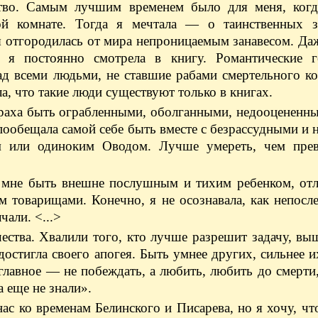
тво. Самым лучшим временем было для меня, когд
ой комнате. Тогда я мечтала — о таинственных 
 я отгородилась от мира непроницаемым занавесом. Да
з я постоянно смотрела в книгу. Романтические 
 всеми людьми, не ставшие рабами смертельного к
, что такие люди существуют только в книгах.
страха быть ограбленными, оболганными, недооцененн
е пообещала самой себе быть вместе с безрассудными и
м или одиноким Оводом. Лучше умереть, чем прев
о мне быть внешне послушным и тихим ребенком, от
 товарищами. Конечно, я не осознавала, как непосл
чали. <...>
ства. Хвалили того, кто лучше разрешит задачу, вы
достигла своего апогея. Быть умнее других, сильнее 
 главное — не побеждать, а любить, любить до смерти
 еще не знали».
ас ко временам Белинского и Писарева, но я хочу, ч