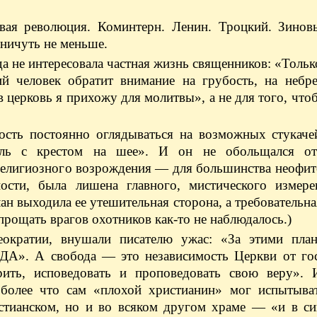
ая революция. Коминтерн. Ленин. Троцкий. Зинов
 ничуть не меньше.
гда не интересовала частная жизнь священников: «Толь
 человек обратит внимание на грубость, на небре
ерковь я прихожу для молитвы», а не для того, чтоб
ость постоянно оглядываться на возможных стукаче
тель с крестом на шее». И он не обольщался от
 религиозного возрождения — для большинства неофит
ости, была лишена главного, мистического измере
лан выходила ее утешительная сторона, а требовательна
прощать врагов охотников как-то не наблюдалось.)
еократии, внушали писателю ужас: «За этими пла
А». А свобода — это независимость Церкви от гос
рить, исповедовать и проповедовать свою веру». 
более что сам «плохой христианин» мог испытыват
стианском, но и во всяком другом храме — «и в син