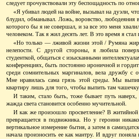
следует прочувствовали эту беспощадность по отн
«Я убивал людей на войне, вызывал на дуэли, чт
блудил, обманывал. Ложь, воровство, любодеяния в
которого бы я не совершал, и за все это меня хвал
человеком. Так я жил десять лет. В это время я ста
«Но только — лживой жизни этой / Румяна жир
нелепости. С другой стороны, я любила поверх
студенткой, общаться с изысканными интеллектуала
конференциях, быть постоянно ироничной и гордит
среди сомнительных маргиналов, вела дружбу с 
Мне нравилась сама грязь этой среды. Мы выпи
квартиру лишь для того, чтобы выпить там чашечку
И таким, стало быть, тоже бывает путь наверх,
жажда света становится особенно мучительной.
И как же произошло просветление? В житийной 
превращается в подвижника. Но у героини никако
вертикальное измерение бытия, а затем в самиздатс
начала произносить ее как мантру. И вдруг поняла