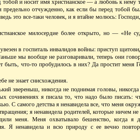
д тобой и носит имя христианское — а любовь к нему 
я предельно отчужденно, как если бы перед тобой бы
ведь это все-таки человек, и я втайне молюсь: Господи
истианское милосердие более открыто, но — «Не суд
увезен в госпиталь инвалидов войны: приступ щитови
 Раньше мы вообще не разговаривали, теперь они гово
т быть, что-то пробудилось в них? Да простит меня Г
ебе не знает снисхождения.
ький звереныш, никогда не поднимая головы, никогда
ых сочинениях я писала то, что надо было писать: 
ью. С самого детства я ненавидела все, что меня окру
твращения; я ненавидела родителей, которые ничем не
дили меня. Меня охватывало бешенство, когда я д
ия. Я ненавидела и всю природу с ее вечно повто