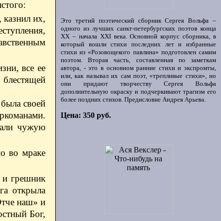
стого:
 казнил их,
Это третий поэтический сборник Сергея Вольфа –
одного из лучших санкт-петербургских поэтов конца
еступления,
ХХ – начала XXI века. Основной корпус сборника, в
равственным
который вошли стихи последних лет и избранные
стихи из «Розовощекого павлина» подготовлен самим
поэтом. Вторая часть, составленная по заметкам
ни, все ее
автора, - это в основном ранние стихи и экспромты,
или, как называл их сам поэт, «трепливые стихи», но
 блестящей
они придают творчеству Сергея Вольфа
дополнительную окраску и подчеркивают трагизм его
более поздних стихов. Предисловие Андрея Арьева.
 была своей
ркоманами.
Цена: 350 руб.
вали чужую
но во мраке
— и грешник
га открыла
Отче наш» и
остный Бог,