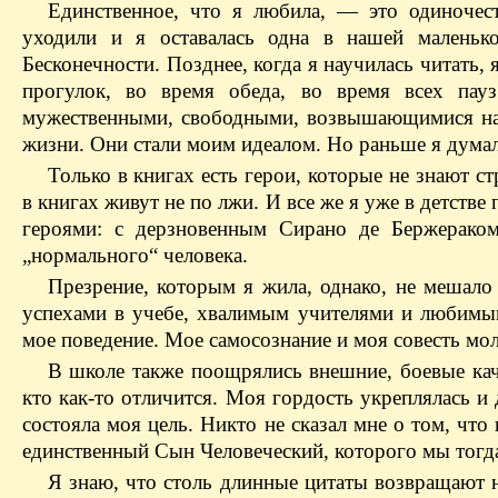
Единственное, что я любила, — это одиночес
уходили и я оставалась одна в нашей маленьк
Бесконечности. Позднее, когда я научилась читать,
прогулок, во время обеда, во время всех пау
мужественными, свободными, возвышающимися над
жизни. Они стали моим идеалом. Но раньше я думала
Только в книгах есть герои, которые не знают 
в книгах живут не по лжи. И все же я уже в детств
героями: с дерзновенным Сирано де Бержерако
„нормального“ человека.
Презрение, которым я жила, однако, не мешал
успехами в учебе, хвалимым учителями и любимым
мое поведение. Мое самосознание и моя совесть мол
В школе также поощрялись внешние, боевые каче
кто как-то отличится. Моя гордость укреплялась и 
состояла моя цель. Никто не сказал мне о том, что
единственный Сын Человеческий, которого мы тогда
Я знаю, что столь длинные цитаты возвращают н