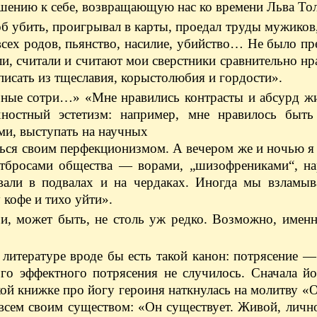
ошению к себе, возвращающую нас ко времени Льва Тол
об убить, проигрывал в карты, проедал труды мужиков,
сех родов, пьянство, насилие, убийство… Не было пр
или, считали и считают мои сверстники сравнительно н
л писать из тщеславия, корыстолюбия и гордости».
ные сотри…» «Мне нравились контрасты и абсурд жиз
ностный эстетизм: например, мне нравилось быть
ми, выступать на научных
ься своим перфекционизмом. А вечером же и ночью я
отбросами общества — ворами, „шизофрениками“, на
вали в подвалах и на чердаках. Иногда мы взламы
 кофе и тихо уйти».
 и, может быть, не столь уж редко. Возможно, имен
литературе вроде бы есть такой канон: потрясение 
го эффектного потрясения не случилось. Сначала йо
кой книжке про йогу героиня наткнулась на молитву «
 всем своим существом: «Он существует. Живой, личн