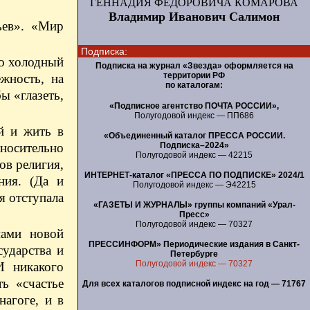
ГЕННАДИЯ ФЕДОРОВИЧА КОМАРОВА
Владимир Иванович Салимон
ьев». «Мир
Подписка:
ко холодный
Подписка на журнал «Звезда» оформляется на
территории РФ
жность, на
по каталогам:
ы «глазеть,
«Подписное агентство ПОЧТА РОССИИ»,
Полугодовой индекс — ПП686
й и жить в
«Объединенный каталог ПРЕССА РОССИИ.
Подписка–2024»
носительно
Полугодовой индекс — 42215
ов религия,
ИНТЕРНЕТ-каталог «ПРЕССА ПО ПОДПИСКЕ» 2024/1
ния. (Да и
Полугодовой индекс — Э42215
я отступала
«ГАЗЕТЫ И ЖУРНАЛЫ» группы компаний «Урал-
Пресс»
Полугодовой индекс — 70327
нами новой
ПРЕССИНФОРМ» Периодические издания в Санкт-
ударства и
Петербурге
Полугодовой индекс — 70327
И никакого
ь «счастье
Для всех каталогов подписной индекс на год — 71767
агоге, и в