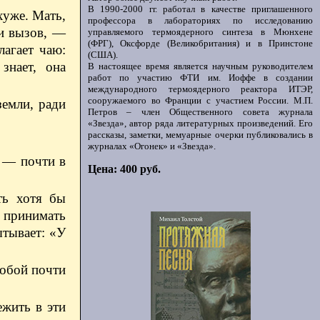
В 1990-2000 гг. работал в качестве приглашенного
хуже. Мать,
профессора в лабораториях по исследованию
ри вызов, —
управляемого термоядерного синтеза в Мюнхене
(ФРГ), Оксфорде (Великобритания) и в Принстоне
лагает чаю:
(США).
знает, она
В настоящее время является научным руководителем
работ по участию ФТИ им. Иоффе в создании
международного термоядерного реактора ИТЭР,
сооружаемого во Франции с участием России. М.П.
земли, ради
Петров – член Общественного совета журнала
«Звезда», автор ряда литературных произведений. Его
рассказы, заметки, мемуарные очерки публиковались в
журналах «Огонек» и «Звезда».
т — почти в
Цена: 400 руб.
ть хотя бы
е принимать
ытывает: «У
тобой почти
ежить в эти