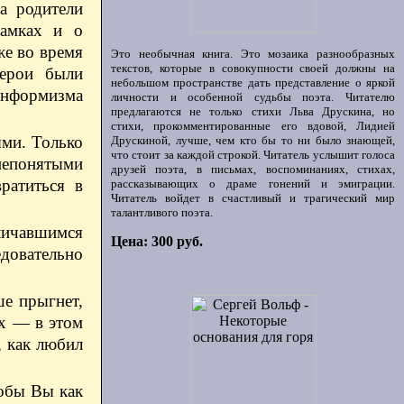
а родители
замках и о
же во время
Это необычная книга. Это мозаика разнообразных
текстов, которые в совокупности своей должны на
герои были
небольшом пространстве дать представление о яркой
онформизма
личности и особенной судьбы поэта. Читателю
предлагаются не только стихи Льва Друскина, но
стихи, прокомментированные его вдовой, Лидией
ыми. Только
Друскиной, лучше, чем кто бы то ни было знающей,
что стоит за каждой строкой. Читатель услышит голоса
 непонятыми
друзей поэта, в письмах, воспоминаниях, стихах,
ратиться в
рассказывающих о драме гонений и эмиграции.
Читатель войдет в счастливый и трагический мир
талантливого поэта.
личавшимся
Цена: 300 руб.
едовательно
ше прыгнет,
их — в этом
, как любил
тобы Вы как