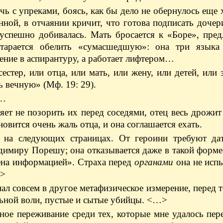
чь с упреками, боясь, как бы дело не обернулось еще 
анной, в отчаянии кричит, что готова подписать доче
зуспешно добивалась. Мать бросается к «Боре», пред
тарается обелить «сумасшедшую»: она три языка 
ение в аспирантуру, а работает лифтером…
естер, или отца, или мать, или жену, или детей, или 
ь вечную» (Мф. 19: 29).
о…
ет не позорить их перед соседями, отец весь дрожи
овится очень жаль отца, и она соглашается ехать.
 на следующих страницах. От героини требуют да
димиру Порешу; она отказывается даже в такой форм
мена информацией». Страха перед
органами
она не исп
…>
опал совсем в другое метафизическое измерение, перед 
льной воли, пустые и сытые убийцы. <…>
ое переживание среди тех, которые мне удалось пер