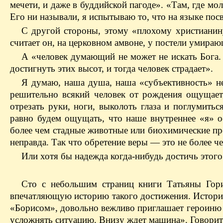
мечети, и даже в буддийской пагоде». «Там, где мо
Его ни называли, я испытываю то, что на языке по
С другой стороны, этому «плохому христианин
считает он, на церковном амвоне, у постели умир
А «человек думающий не может не искать Бога. 
достигнуть этих высот, и тогда человек страдает».
Я думаю, наша душа, наша «субъективность» не
решительно всякий человек от рождения ощущает
отрезать руки, ноги, выколоть глаза и поглумит
равно будем ощущать, что наше внутреннее «я» о
более чем стадные животные или биохимические проц
неправда. Так что обретение веры — это не более ч
Или хотя бы надежда когда-нибудь достичь этого
Сто с небольшим страниц книги Татьяны Гори
впечатляющую историю такого достижения. История
«Борисом», довольно вежливо приглашает героиню н
усложнять ситуацию. Внизу ждет машина». Говорит