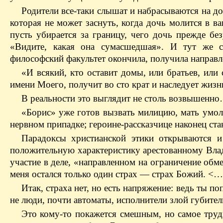
Родители все-таки слышат и набрасываются на до
которая не может заснуть, когда дочь молится в в
пусть убирается за границу, чего дочь прежде бе
«Видите, какая она сумасшедшая». И тут же с
философский факультет окончила, получила направл
«И всякий, кто оставит домы, или братьев, или с
имени Моего, получит во сто крат и наследует жизн
В реальности это выглядит не столь возвышенн
«Борис» уже готов вызвать милицию, мать умоля
нервном припадке; героине-рассказчице наконец стан
Парадоксы христианской этики открываются и
положительную характеристику арестованному Вла
участие в деле, «направленном на ограничение об
меня остался только один страх — страх Божий. <
Итак, страха нет, но есть напряжение: ведь ты п
не люди, почти автоматы, исполнители злой губите
Это кому-то покажется смешным, но самое трудн