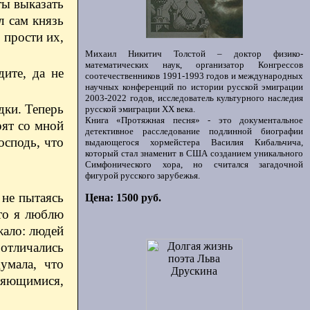
ты выказать
л сам князь
, прости их,
Михаил Никитич Толстой – доктор физико-
математических наук, организатор Конгрессов
ите, да не
соотечественников 1991-1993 годов и международных
научных конференций по истории русской эмиграции
2003-2022 годов, исследователь культурного наследия
дки. Теперь
русской эмиграции ХХ века.
Книга «Протяжная песня» - это документальное
рят со мной
детективное расследование подлинной биографии
осподь, что
выдающегося хормейстера Василия Кибальчича,
который стал знаменит в США созданием уникального
Симфонического хора, но считался загадочной
фигурой русского зарубежья.
 не пытаясь
Цена: 1500 руб.
что я люблю
жало: людей
 отличались
умала, что
ряющимися,