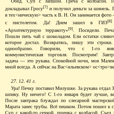
Обед. Суп с лапшой. Греча с колбасой. П
[7]
докладывал Гросу
и получил деньги за шинель. 
в тех<ническую> часть к В. Н. Он занимается фото
[8]
с пистолетом. Да! Днем зашел в ГИЗ
[9]
«Архитектурную терракоту»
. Посидели. Печа
Пошли пить чай с шоколадом. Ели остатки сливоч
которое достал. Возвратясь, пишу эти строки
однообразно. Говорили, что с 1-го янв
коммунистическая торговля. Посмотрим! Завтр
задача — это рукава. Спокойной ночи, моя Мален
мной всегда. А сейчас на Вас<ильевском> ос<тро>ве
27. 12. 41 г.
Ура! Печку поставил Милушке. За рукава отдал 
шпику. Ну ничего! С 1-го января будет лучше, вс
После завтрака блуждал по слесарной мастерско
Марата занес трубы. Всё пешком. Потом пошел к с
Суп с какой-то сечкой, пшенка с колбасой. Съел 