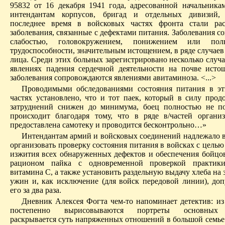
95832 от 16 декабря 1941 года, адресованной начальника
интендантам корпусов, бригад и отдельных дивизий, 
последнее время в войсковых частях фронта стали рас
заболевания, связанные с дефектами питания. Заболевания 
слабостью, головокружением, понижением или пол
трудоспособности, значительным истощением, в ряде случаев
лица. Среди этих больных зарегистрировано несколько случ
явлениях падения сердечной деятельности на почве исто
заболевания сопровождаются явлениями авитаминоза. <...>
Проводимыми обследованиями состояния питания в эт
частях установлено, что и тот паек, который в силу прод
затруднений снижен до минимума, боец полностью не п
происходит благодаря тому, что в ряде в/частей органи
предоставлена самотеку и проводится бесконтрольно…»
Интендантам армий и войсковых соединений надлежало в
организовать проверку состояния питания в войсках с цель
изжития всех обнаруженных дефектов и обеспечения бойц
рационом пайка с одновременной проверкой практик
витамина С, а также установить раздельную выдачу хлеба на з
ужин и, как исключение (для войск передовой линии), доп
его за два раза.
Дневник Алексея Фогта чем-то напоминает детектив: из
постепенно вырисовываются портреты основных 
раскрывается суть напряженных отношений в большой семье 