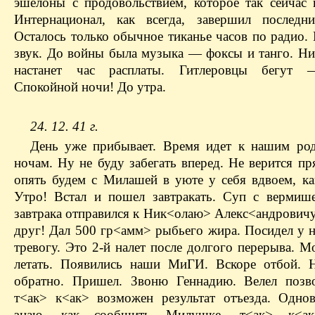
эшелоны с продовольствием, которое так сейчас 
Интернационал, как всегда, завершил последни
Осталось только обычное тиканье часов по радио.
звук. До войны была музыка — фоксы и танго. Ни
настанет час расплаты. Гитлеровцы бегут 
Спокойной ночи! До утра.
24. 12. 41 г.
День уже прибывает. Время идет к нашим р
ночам. Ну не буду забегать вперед. Не верится п
опять будем с Милашей в уюте у себя вдвоем, ка
Утро! Встал и пошел завтракать. Суп с вермиш
завтрака отправился к Ник<олаю> Алекс<андрович
друг! Дал 500 гр<амм> рыбьего жира. Посидел у н
тревогу. Это 2-й налет после долгого перерыва. 
летать. Появились наши МиГИ. Вскоре отбой. 
обратно. Пришел. Звоню Геннадию. Велел позв
т<ак> к<ак> возможен результат отъезда. Одно
знаю, как сообщить Милушке, т<ак> к<а