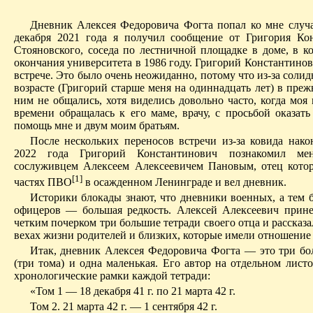
Дневник Алексея Федоровича Фогта попал ко мне случа
декабря 2021 года я получил сообщение от Григория Ко
Стояновского, соседа по лестничной площадке в доме, в к
окончания университета в 1986 году. Григорий Константино
встрече. Это было очень неожиданно, потому что из-за соли
возрасте (Григорий старше меня на одиннадцать лет) в пре
ним не общались, хотя виделись довольно часто, когда моя
времени обращалась к его маме, врачу, с просьбой оказат
помощь мне и двум моим братьям.
После нескольких переносов встречи из-за ковида нако
2022 года Григорий Константинович познакомил ме
сослуживцем Алексеем Алексеевичем Пановым, отец кото
[1]
частях ПВО
в осажденном Ленинграде и вел дневник.
Историки блокады знают, что дневники военных, а тем 
офицеров — большая редкость. Алексей Алексеевич прин
четким почерком три большие тетради своего отца и рассказ
вехах жизни родителей и близких, которые имели отношение 
Итак, дневник Алексея Федоровича Фогта — это три бо
(три тома) и одна маленькая. Его автор на отдельном лист
хронологические рамки каждой тетради:
«Том 1 — 18 декабря 41 г. по 21 марта 42 г.
Том 2. 21 марта 42 г. — 1 сентября 42 г.