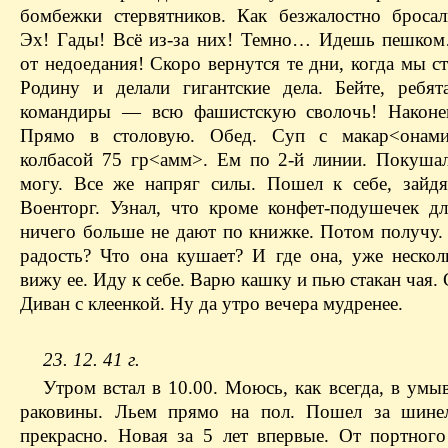
бомбежки стервятников. Как безжалостно броса
Эх! Гады! Всё из-за них! Темно… Идешь пешко
от недоедания! Скоро вернутся те дни, когда мы 
Родину и делали гигантские дела. Бейте, ребя
командиры — всю фашистскую сволочь! Наконец
Прямо в столовую. Обед. Суп с макар<онам
колбасой 75 гр<амм>. Ем по 2-й линии. Покушал
могу. Все же напряг силы. Пошел к себе, зайд
Военторг. Узнал, что кроме конфет-подушечек 
ничего больше не дают по книжке. Потом получу.
радость? Что она кушает? И где она, уже нескол
вижу ее. Иду к себе. Варю кашку и пью стакан чая. 
Диван с клеенкой. Ну да утро вечера мудренее.
23. 12. 41 г.
Утром встал в 10.00. Моюсь, как всегда, в умы
раковины. Льем прямо на пол. Пошел за шине
прекрасно. Новая за 5 лет впервые. От портного