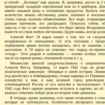
р<ублей>. „Беломор“ еще дороже. Я, например, достал за 2
прекрасный складной перочинный нож из 6 приборов. Ден
имеют никакой цены в отношении продуктов. Купить оч
количестве можно обстановку, рояли, пианино и носиль
стены города оклеены объявлениями. Все люди, уезжающие
разным причинам, все распродают. Покупать сейчас об
смысла, т<ак> к<ак> неизвестно, что будет завтра. Воздушны
вывести из строя любую обстановку. Будем живы, всегда куп
Алексей Фогт 18 марта пишет о том, что «в следую
воздержаться от переедания», то есть ситуация с прод
снабжением армии вполне наладилась, чего не скажешь 
населении. А 19 марта он отмечает, что «народ по-прежн
голоду». Этот разрыв в снабжении — основа особых отн
числе на черном рынке, отношений полов и т. д.
Множество записей свидетельствовало о патриотиче
Алексея Фогта. Например, 13 марта 1942 года он делае
политическое заявление: «Впервые в своей истории Ленин
под артобстрел и бомбардировку, только варвары из Германи
изуверство к нам, в наш великий город революции
освобожденной России от ига насилия и эксплуатации». 
1942 года Фогт принял решение вступить в партию, но об 
важных событиях пойдет речь во втором томе дневника.
В тетради, кроме дневника, есть также оглавление и спи
которые не публикуются. Особенности авторского пись