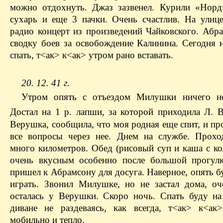
можно отдохнуть. Джаз зазвенел. Курили «Норд
сухарь и еще 3 пачки. Очень счастлив. На улиц
радио концерт из произведений Чайковского. Абра
сводку боев за освобождение Калинина. Сегодня 
спать, т<ак> к<ак> утром рано вставать.
20. 12. 41 г.
Утром опять с отъездом Милушки ничего не
Достал на 1 р. лапши, за которой приходила Л. В
Верушка, сообщила, что моя родная еще спит, и пр
все вопросы через нее. Днем на службе. Прох
много километров. Обед (рисовый суп и каша с ко
очень вкусным особенно после большой прогул
пришел к Абрамсону для досуга. Наверное, опять б
играть. Звонил Милушке, но не застал дома, оч
осталась у Верушки. Скоро ночь. Спать буду на
диване не раздеваясь, как всегда, т<ак> к<ак
мобильно и тепло.