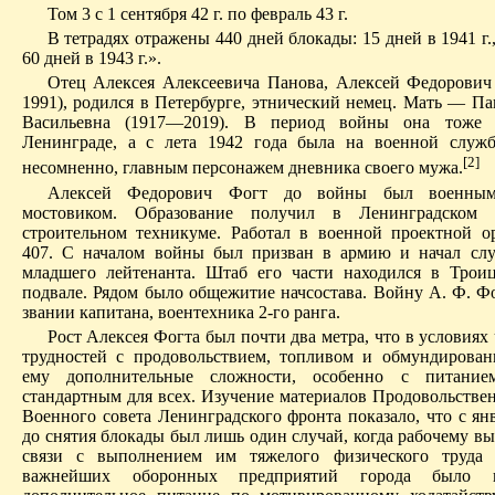
Том 3 с 1 сентября 42 г. по февраль 43 г.
В тетрадях отражены 440 дней блокады: 15 дней в 1941 г., 
60 дней в 1943 г.».
Отец Алексея Алексеевича Панова, Алексей Федорови
1991), родился в Петербурге, этнический немец. Мать — П
Васильевна (1917—2019). В период войны она тоже 
Ленинграде, а с лета 1942 года была на военной служб
[2]
несомненно, главным персонажем дневника своего мужа.
Алексей Федорович Фогт до войны был военным
мостовиком. Образование получил в Ленинградском а
строительном техникуме. Работал в военной проектной 
407. С началом войны был призван в армию и начал сл
младшего лейтенанта. Штаб его части находился в Трои
подвале. Рядом было общежитие начсостава. Войну А. Ф. Фо
звании капитана, воентехника 2-го ранга.
Рост Алексея Фогта был почти два метра, что в условия
трудностей с продовольствием, топливом и обмундирован
ему дополнительные сложности, особенно с питани
стандартным для всех. Изучение материалов Продовольстве
Военного совета Ленинградского фронта показало, что с ян
до снятия блокады был лишь один случай, когда рабочему вы
связи с выполнением им тяжелого физического труда
важнейших оборонных предприятий города было пр