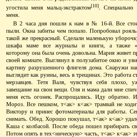
[10]
угостила меня мальц-экстрактом
. Специально 
меня.
В 2 часа дня пошли к нам в № 16-й. Все стои
пыли. Окна забиты чем попало. Попробовал рояль
такой же прекрасный. Сделали маленькую уборочку
шкафа маме все журналы и книги, а также «Г
которому она была очень довольна. Мария живет п
своей комнате. Выглянул в полузабитое окно и ув
картину разрушенного флигеля дома. Снаружи н
выглядит как руины, весь в трещинах. Это работа с
мерзавцев. Тетя Валя, чувствуя себя плохо, у
завещание на свои вещи. Оля и мама дали мне спич
меня есть огонек. Распрощались. Иду обратно. И
Мороз. Все пешком, т<ак> к<ак> трамвай не ходи
Виктору и принес фотоматериалы для работы. Се
снимать. Обед. Хорошо покушал, т<ак> к<ак> удал
Каша с колбасой. После обеда пошел прибирать св
Потом опять в тех<ническую> часть, т<ак> к<ак> эт