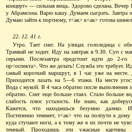
концерт» — сильная вещь. Здорово сделана. Вечер 
у Абрамсона. Варю кашу. Думаем сыграть. Завтра о
Думаю зайти к портному, т<ак> к<ак> готова шинел
22. 12. 41 г.
Утро. Тает снег. На улицах гололедица с об
Трамвай не ходит. Иду на завтрак в 9.30. Суп с 
серыми. Послезавтра предстоит идти до 2-го 
пр<оспекта>. Что же делать! Служба это требует. 
самый короткий маршрут, в 1 час уже на месте. 
Приходится лазать на 5—6 этажи. На месте угос
Вода с мукой. В 4 часа обратно после выполнения 
обратно. Снег еще больше стаял. Стало больше во
слабость плюс усталость. Не знаю, как доберус
Кажется, что находишься безумно далеко. 
Постепенно темнеет, т<ак> что на полпути к дому
куда ступают ноги, а к тому же я их почти не чув
темный. Проходишь эти ужасные картины п