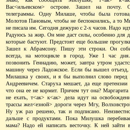
Вас<ильевском> острове. Зашел на почту. 
телеграммы. Одну Милаше, чтобы была готова
Молотов Пановым, чтобы не беспокоились, а то М
не писала им. Сегодня дежурю с 2-х часов. Надо ид
Радуюсь за жир. Он мне даст силы, особенно для 
которые бастуют. Предстоят еще большие прогулки
Зашел к Абрамсону. Пишу эти строки. Он соби
всегда, на мотоцикле в город. Уже 1 час дня
позвонить Геннадию, может, завтра утром удастс
машину через Ладожское. Если бы вышел отъезд,
Милашка у своих, и я бы выполнил слово перед
Андреевичем. Старуха мешает, да еще претензии
что она ее не кормит. Причем тут она? Маргарита
не ехать, т<ак> к<ак> дела идут на освобожден
трассы жел<езной> дороги через Мгу, Волховстро
Ну уж раз решено, так и подписано. Неизвестно
дальше с продуктами. Пока Милушка перебивае
мама? Надо ей написать весточку. К ней зайти в