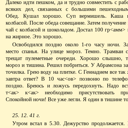
Далеко идти пешком, да и трудно совместить с ра
всяких дел, связанных с большими пешеходным
Обед. Кушал хорошо. Суп вермишель. Каша г
колбасой. После обеда совещание. Затем получение
чай с колбасой и шоколадом. Достал 100 гр<амм> 
на жирное. Это хорошо.
Освободился поздно около 1-го часу ночи. З
место спанья. На улице мороз. Темно. Трамваи с
трещат пулеметные очереди. Хорошо слышно, т
мороз и тишина. Решил побриться. У Абрамсона за
точилка. Грею воду на плитке. С Геннадием все так 
завтра ответ? В 10 час<ов> позвоню по телеф
поздно. Бреюсь и ложусь передохнуть. Надо вст
т<ак> к<ак> необходимо присутствовать при
Спокойной ночи! Все уже легли. Я один в тишине то
25. 12. 41 г.
Утром встал в 5.30. Дежурство продолжается. 