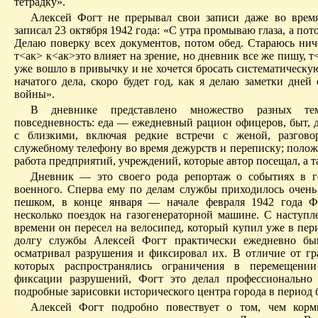
тетрадку».
Алексей Фогт не прерывал свои записи даже во врем
записал 23 октября 1942 года: «С утра промываю глаза, а пот
Делаю поверку всех документов, потом обед. Стараюсь ниче
т<ак> к<ак>это влияет на зрение, но дневник все же пишу, т
уже вошло в привычку и не хочется бросать систематическу
начатого дела, скоро будет год, как я делаю заметки дней
войны».
В дневнике представлено множество разных тем
повседневность: еда — ежедневный рацион офицеров, быт, д
с близкими, включая редкие встречи с женой, разгов
служебному телефону во время дежурств и переписку; полож
работа предприятий, учреждений, которые автор посещал, а т
Дневник — это своего рода репортаж о событиях в г
военного. Сперва ему по делам службы приходилось очень
пешком, в конце января — начале февраля 1942 года Ф
несколько поездок на газогенераторной машине. С наступл
времени он пересел на велосипед, который купил уже в пер
долгу службы Алексей Фогт практически ежедневно быв
осматривал разрушения и фиксировал их. В отличие от гр
которых распространялись ограничения в перемещени
фиксации разрушений, Фогт это делал профессионально
подробные зарисовки исторического центра города в период 
Алексей Фогт подробно повествует о том, чем корм