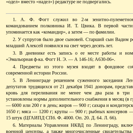
«одел» вместо «надел») редактуре не подвергались.
1. А. Ф. Фогт служил во 2-м зенитно-пулеметно
командованием полковника И. Т. Цвика. В первой част
упоминается как «командир», а затем — по фамилии.
2. У супругов было двое сыновей. Старший сын Вадим ро
младший Алексей появился на свет через десять лет.
3. В дневнике есть запись о ее месте работы и ном
«Эмальорная ф-ка. Фогт Н. Э. — А 146-16; А630-06».
4. Предметы из этого музея входят в фондовое со
современной истории России.
5. В Ленинграде решением суженного заседания Лен
депутатов трудящихся от 21 декабря 1941 донорам, предст
кровь для переливания не менее чем два раза в три 
установлены нормы дополнительного снабжения в месяц (в г
— 6000 или 200 г в день; жиров — 900 г; сахара и кондитер
1650 г; мяса — 1200 г; крупы — 900 г; рыбных консервов —
15 штук (ЦГАИПД СПб. Ф. 4000. Оп. 20. Д. 64. Л. 66).
6. Материалы Управления НКВД по Ленинграду, включ
военной цензуры, а также многочисленные свидетельства