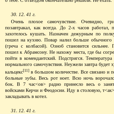
о тебе. С отъездом окончательно решили. Не ехать.
30. 12. 41 г.
Очень плохое самочувствие. Очевидно, гр
позавтракал, как всегда. До 2-х часов работал, 
захотелось кушать. Назначен дежурным по полк
пошел на кухню. Повар налил больше обычного 
(греча с колбасой). Озноб становится сильнее. 
пошел к Абрамсону. Не нахожу места, где бы согр
пойти в комендантский. Подстригся. Температура 
нормального самочувствия. Неужели завтра будет 
[11]
кальцекс
в большом количестве. Все связано и п
больные зубы. Весь рот ноет. Всю ночь ворочалс
бок. В 7 час<ов> радио принесло весь о заня
войсками Керчи и Феодосии. Иду в столовую, т<ак
закладывать в котел.
31. 12. 41 г.