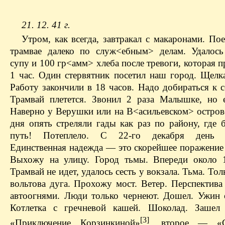
21. 12. 41 г.
Утром, как всегда, завтракал с макаронами. По
трамвае далеко по служ<ебным> делам. Удалось
супу и 100 гр<амм> хлеба после тревоги, которая 
1 час. Один стервятник посетил наш город. Щелка
Работу закончили в 18 часов. Надо добираться к с
Трамвай плетется. Звонил 2 раза Малышке, но 
Наверно у Верушки или на В<асильевском> острове
дня опять стреляли гады как раз по району, где 
путь! Потеплело. С 22-го декабря день п
Единственная надежда — это скорейшее поражение 
Выхожу на улицу. Город тьмы. Впереди около 
Трамвай не идет, удалось сесть у вокзала. Тьма. Тол
вольтова дуга. Прохожу мост. Ветер. Перспектива
автоогнями. Люди только чернеют. Дошел. Ужин 
Котлетка с гречневой кашей. Шоколад. Заше
[3]
«Приключение Корзинкиной»
, второе — «С