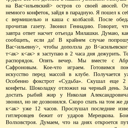
на Вас<ильевский> остров со своей авосей. О
немного конфеток, зайдя в парадную. Я пошел к се
с вермишелью и каша с колбасой. После обеда
прочитав газету. Звонил Геннадию. Говорит, ч
завтра ответ насчет отъезда Милашки. Думаю, ка
сообщить, если да! В крайнем случае попро
Вас<ильевну>, чтобы доползла до В<асильевског
т<ак> к<ак> я заступаю в 2 часа дня дежурить. Т
распорядок. Опять вечер. Мы вместе с Аб
Сафроновым. Кое-что играем. Готовимся пок
искусство перед массой в клубе. Получается 
Особенно фокстрот «Судьба». Скушал еще 
конфеты. Шоколадку отложил на черный день. З
достать рыбий жир у Николая Александровича
звонил, но не дозвонился. Скоро спать на том же д
к<ак> уже 12 часов. Прослушал последние изве
гитлеровцев бежит от ударов Мерецкова. Бо
Волховстроя. Думаем, что на днях откроется пу