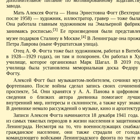
дополнительное питание по мотивированному ходатайств
завода.
Мать Алексея Фогта — Нина Эрнестовна Фогт (Вехтерш
после 1958) — художник, иллюстратор, гравер — тоже была
Она работала главным художником на Эмальерной фабри
[3]
занимаясь росписью.
Ее произведения были представл
[4]
музее подарков Сталину в Москве.
В Ленинграде она прожи
Петра Лаврова (ныне Фурштатская улица).
Отец А. Ф. Фогта тоже был художником, работал в Витебс
в 1928—1929 годах), он там и похоронен. Он работал в Х
училище, которое организовал Марк Шагал. В 2019 го
училища была установлена мемориальная доска Федору
Фогту.
Алексей Фогт был музыкантом-любителем, сочинял муз
фортепиано. После войны сделал запись своих сочинен
проспекте, 54. Они хранятся у А. А. Панова в цифровом
сведения о близких автора дневника помогают лучш
внутренний мир, интересы и склонности, а также круг знак
В дневнике немало рассуждений о музыке, кино и архитектур
Записи Алексея Фогта начинаются 18 декабря 1941 года.
из самых тяжелых периодов в жизни населения и защитнико
Ленинграда. Несмотря на то, что военнослужащих снабжа
гражданское население, они также страдали от голода
командующего войсками Ленинградского фронта по тылу 