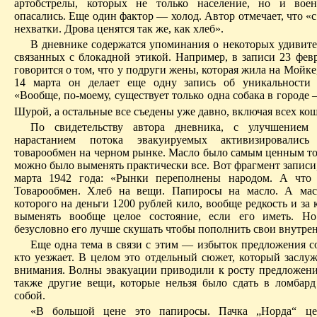
артобстрелы, которых не только население, но и воен
опасались. Еще один фактор — холод. Автор отмечает, что «
нехватки. Дрова ценятся так же, как хлеб».
В дневнике содержатся упоминания о некоторых удивите
связанных с блокадной этикой. Например, в записи 23 февр
говорится о том, что у подруги жены, которая жила на Мойке,
14 марта он делает еще одну запись об уникальности 
«Вообще, по-моему, существует только одна собака в городе 
Шурой, а остальные все съедены уже давно, включая всех кош
По свидетельству автора дневника, с улучшением
нарастанием потока эвакуируемых активизировалис
товарообмен на черном рынке. Масло было самым ценным тов
можно было выменять практически все. Вот фрагмент записи
марта 1942 года: «Рынки переполнены народом. А что 
Товарообмен. Хлеб на вещи. Папиросы на масло. А мас
которого на деньги 1200 рублей кило, вообще редкость и за
выменять вообще целое состояние, если его иметь. Но
безусловно его лучше скушать чтобы пополнить свои внутре
Еще одна тема в связи с этим — избыток предложения со
кто уезжает. В целом это отдельный сюжет, который заслуж
внимания. Волны эвакуации приводили к росту предложения
также другие вещи, которые нельзя было сдать в ломбард
собой.
«В большой цене это папиросы. Пачка „Норда“ ц