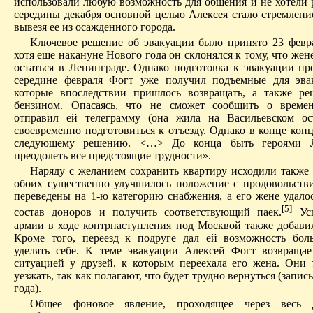
использовали любую возможность для общения и не хотели р
середины декабря основной целью Алексея стало стремление
вывезя ее из осажденного города.
Ключевое решение об эвакуации было принято 23 февра
хотя еще накануне Нового года он склонялся к тому, что жен
остаться в Ленинграде. Однако подготовка к эвакуации пр
середине февраля Фогт уже получил подъемные для эва
которые впоследствии пришлось возвращать, а также р
бензином. Опасаясь, что не сможет сообщить о времен
отправил ей телеграмму (она жила на Васильевском ос
своевременно подготовиться к отъезду. Однако в конце кон
следующему решению. <…>
До конца быть героями 
преодолеть все предстоящие трудности».
Наряду с желанием сохранить квартиру исходили также и
обоих существенно улучшилось положение с продовольств
переведены на 1-ю категорию снабжения, а его жене удалос
[5]
состав доноров и получить соответствующий паек.
Усп
армии в ходе контрнаступления под Москвой также добави
Кроме того, переезд к подруге дал ей возможность бо
уделять себе. К теме эвакуации Алексей Фогт возвращае
ситуацией у друзей, к которым переехала его жена. Они 
уезжать, так как полагают, что будет трудно вернуться (запис
года).
Общее фоновое явление, проходящее через весь 