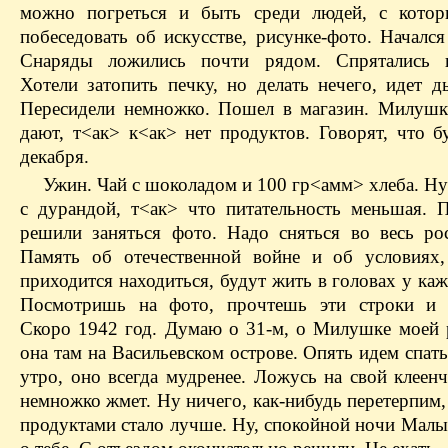
можно погреться и быть среди людей, с кото
побеседовать об искусстве, рисунке-фото. Начался
Снаряды ложились почти рядом. Спрятались в
Хотели затопить печку, но делать нечего, идет д
Пересидели немножко. Пошел в магазин. Милушк
дают, т<ак> к<ак> нет продуктов. Говорят, что 
декабря.
Ужин. Чай с шоколадом и 100 гр<амм> хлеба. Ну
с дурандой, т<ак> что питательность меньшая. 
решили заняться фото. Надо сняться во весь ро
Память об отечественной войне и об условиях
приходится находиться, будут жить в головах у каж
Посмотришь на фото, прочтешь эти строки и 
Скоро 1942 год. Думаю о 31-м, о Милушке моей 
она там на Васильевском острове. Опять идем спат
утро, оно всегда мудренее. Ложусь на свой клеен
немножко жмет. Ну ничего, как-нибудь перетерпим,
продуктами стало лучше. Ну, спокойной ночи Мал