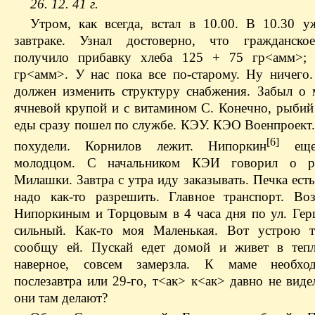
26. 12. 41 г.
Утром, как всегда, встал в 10.00. В 10.30 у
завтраке. Узнал достоверно, что гражданское
получило прибавку хлеба 125 + 75 гр<амм>;
гр<амм>. У нас пока все по-старому. Ну ничего
должен изменить структуру снабжения. Забыл о 
ячневой крупой и с витамином С. Конечно, рыбий
еды сразу пошел по службе. КЭУ. КЭО Военпроект.
[6]
похудели. Корнилов лежит. Нипоркин
еще 
молодцом. С начальником КЭИ говорил о р
Милашки. Завтра с утра иду заказывать. Печка ест
надо как-то разрешить. Главное транспорт. Во
Нипоркиным и Торцовым в 4 часа дня по ул. Гер
сильный. Как-то моя Маленькая. Вот устрою т
сообщу ей. Пускай едет домой и живет в тепл
наверное, совсем замерзла. К маме необхо
послезавтра или 29-го, т<ак> к<ак> давно не виде
они там делают?