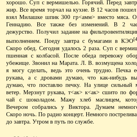
хорошо. Суп с вермишелью. Горячий. Перед завт
жир. Все время торчал на кухне. В 12 часов пошел
взял Милашке шпик 300 гр<амм> вместо мяса. О
Геннадию. Все также без изменений. В 2 час
дежурство. Получил задание на фильтровентиляци
[4
выполнением. Поеду завтра с бумагами в КЭО
Скоро обед. Сегодня удалось 2 раза. Суп с верми
пшенная с колбасой. После обеда перевожу обо
убежище. Звонил на Марата. Л. В. возмущена холо
я могу сделать, ведь это очень трудно. Печка ес
рукава, а с дровами думаю, что как-нибудь вы
думаю, что поставлю печку. На улице сильный 
ветер. Мерзнут рукава, т<ак> к<ак> сшито по фо
чай с шоколадом. Мажу хлеб маслицем, котор
Вечером собрались у Виктора. Думаем немного
Скоро ночь. По радио концерт. Немного пострелив
до завтра. Утром в путь по службе.