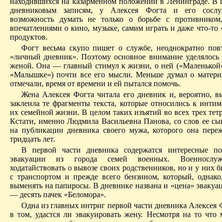
находившихся на казарменном положении в Ленинграде. В ц
дневниковым записям, у Алексея Фогта и его сосл
возможность думать не только о борьбе с противником
впечатлениями о кино, музыке, самим играть и даже что-то 
продуктов.
Фогт весьма скупо пишет о службе, неоднократно повт
«личный дневник». Поэтому основное внимание уделялось
женой. Она — главный стимул к жизни, о ней («Маленькой
«Малышке») почти все его мысли. Меньше думал о матери,
отмечали, время от времени и ей пытался помочь.
Жена Алексея Фогта читала его дневник и, вероятно, в
заклеила те фрагменты текста, которые относились к инти
их семейной жизни. В целом таких изъятий во всех трех тет
Кстати, именно Людмила Васильевна Панова, со слов ее сын
на публикации дневника своего мужа, которого она пере
тридцать лет.
В первой части дневника содержатся интересные по
эвакуации из города семей военных. Военнослу
ходатайствовать о вывозе своих родственников, но и у них
с транспортом и прежде всего бензином, который, однак
выменять на папиросы. В дневнике названа и «цена» эвакуа
— десять пачек «Беломора».
Одна из главных интриг первой части дневника Алексея 
в том, удастся ли эвакуировать жену. Несмотря на то что