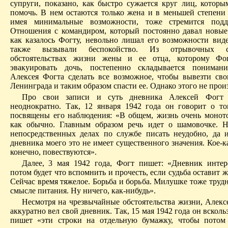
супруги, показано, как быстро сужается круг лиц, котор
помочь. В нем остаются только жена и в меньшей степени м
имея минимальные возможности, тоже стремится подд
Отношения с командиром, который постоянно давал новые
как казалось Фогту, невольно лишал его возможности виде
также вызывали беспокойство. Из отрывочных 
обстоятельствах жизни жены и ее отца, которому Фо
эвакуировать дочь, постепенно складывается пониман
Алексея Фогта сделать все возможное, чтобы вывезти с
Ленинграда и таким образом спасти ее. Однако этого не прои
Про свои записи и суть дневника Алексей Фогт 
неоднократно. Так, 12 января 1942 года он говорит о то
посвящены его наблюдения: «В общем, жизнь очень моното
как обычно. Главным образом речь идет о шамовочке. Н
непосредственных делах по службе писать неудобно, да 
дневника моего это не имеет существенного значения. Кое-
конечно, повествуются».
Далее, 3 мая 1942 года, Фогт пишет: «Дневник интер
потом будет что вспомнить и прочесть, если судьба оставит ж
Сейчас время тяжелое. Борьба и борьба. Милушке тоже труд
смысле питания. Ну ничего, как-нибудь».
Несмотря на чрезвычайные обстоятельства жизни, Алекс
аккуратно вел свой дневник. Так, 15 мая 1942 года он вскольз
пишет «эти строки на отдельную бумажку, чтобы потом