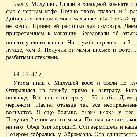
Был у Милушки. Спали в холодной комнате и е
сыр с черным кофе. Ночью плохо спалось и 6 ра
Добирался пешком к моей малышке, т<ак> к<ак> тр
не ходил. Принес ей растопки для самовара. Днем
прикреплением к магазину. Беседовали об отъез
ничего утешительного. На службе перешел на 2 л
лучше, чем 3. Получил от мамы письмо и фото. 
разбитыми стеклами.
19. 12. 41 г.
Утром пили с Милушей кофе и съели по кус
Отправился на службу прямо к завтраку. Рис
шоколад. Все поглотил сразу. 150 хлеба. Днем 
чертежом. Насчет отъезда так все неопределе
волнуется. Я еще больше, т<ак> к<ак> у нее 
Получил 2-е письмо от мамы. Положение все такое
ничего. Обед был хороший. Суп вермишель и каша 
Вечером собрались у Абрамсона. Это единственны