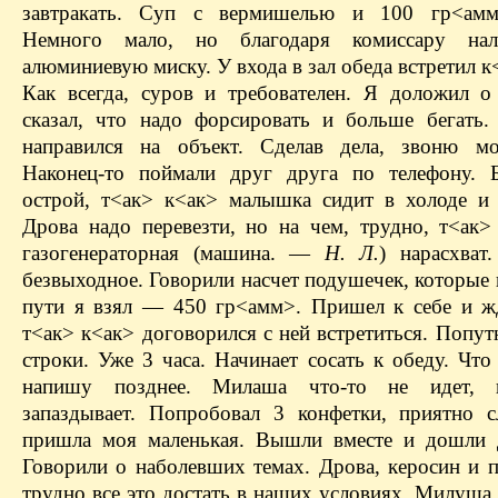
завтракать. Суп с вермишелью и 100 гр<амм
Немного мало, но благодаря комиссару на
алюминиевую миску. У входа в зал обеда встретил 
Как всегда, суров и требователен. Я доложил о
сказал, что надо форсировать и больше бегать.
направился на объект. Сделав дела, звоню мо
Наконец-то поймали друг друга по телефону. 
острой, т<ак> к<ак> малышка сидит в холоде и 
Дрова надо перевезти, но на чем, трудно, т<ак>
газогенераторная (машина. —
Н. Л.
) нарасхват
безвыходное. Говорили насчет подушечек, которые
пути я взял — 450 гр<амм>. Пришел к себе и 
т<ак> к<ак> договорился с ней встретиться. Попу
строки. Уже 3 часа. Начинает сосать к обеду. Что
напишу позднее. Милаша что-то не идет, к
запаздывает. Попробовал 3 конфетки, приятно с
пришла моя маленькая. Вышли вместе и дошли 
Говорили о наболевших темах. Дрова, керосин и п
трудно все это достать в наших условиях. Милуша