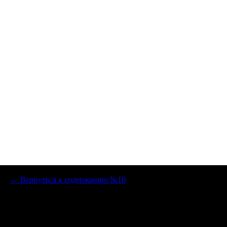
← Вернуться к содержанию №10
ПОЭЗИЯ И ПРОЗА
ЯНА ЯЖМИНА