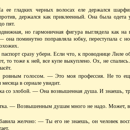
а ее гладких черных волосах еле держался шарфи
 напротив, держался как приклеенный. Она была одет
до пят.
одвижная, но гармоничная фигура выглядела как на 
 — она поминутно поправляла юбку, переступала с но
рохожих.
паспорт сразу убери. Если что, к проводнице Лиле о
т, то тоже к ней, все купе выкуплено. Ох, не спали
асёт.
а ровным голосом. — Это моя профессия. Не то е
 месяца в сериале увидит.
ка со злобой. — Она возвышенная душа. И знаешь, 
етка. — Возвышенным душам много не надо. Может, в
авила желчно: — Ты его не знаешь, он человек вос
ает.