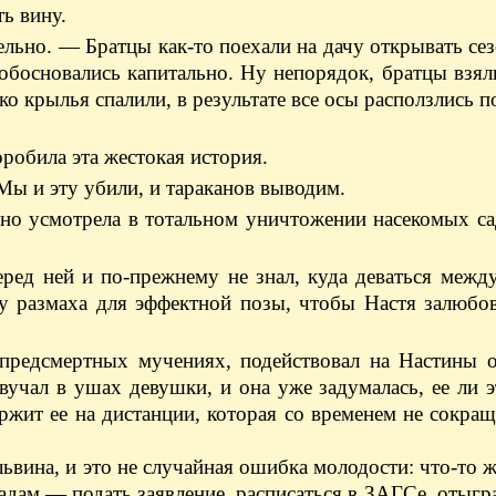
ть вину.
льно. — Братцы как-то поехали на дачу открывать се
и обосновались капитально. Ну непорядок, братцы взя
ько крылья спалили, в результате все осы расползлись 
оробила эта жестокая история.
ы и эту убили, и тараканов выводим.
но усмотрела в тотальном уничтожении насекомых са
еред ней и по-прежнему не знал, куда деваться межд
му размаха для эффектной позы, чтобы Настя залюбо
предсмертных мучениях, подействовал на Настины 
учал в ушах девушки, и она уже задумалась, ее ли э
жит ее на дистанции, которая со временем не сокращ
ина, и это не случайная ошибка молодости: что-то ж
мадам — подать заявление, расписаться в ЗАГСе, отыгра