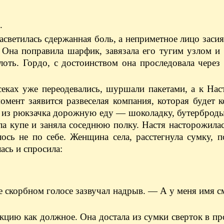
.
светилась сдержанная боль, а неприметное лицо засиял
 Она поправила шарфик, завязала его тугим узлом и
оть. Гордо, с достоинством она проследовала через
секах уже переодевались, шуршали пакетами, а к Нас
омент заявится развеселая компания, которая будет 
а из рюкзачка дорожную еду — шоколадку, бутерброды
ла купе и заняла соседнюю полку. Настя насторожила
лось не по себе. Женщина села, расстегнула сумку, 
ась и спросила:
е скорбном голосе зазвучал надрыв. — А у меня имя с
кцию как должное. Она достала из сумки сверток в п