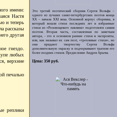
ного имени:
Это третий поэтический сборник Сергея Вольфа –
одного из лучших санкт-петербургских поэтов конца
шаяся Настя
ХХ – начала XXI века. Основной корпус сборника, в
ью и теперь
который вошли стихи последних лет и избранные
стихи из «Розовощекого павлина» подготовлен самим
ла рассказы
поэтом. Вторая часть, составленная по заметкам
него другая
автора, - это в основном ранние стихи и экспромты,
или, как называл их сам поэт, «трепливые стихи», но
они придают творчеству Сергея Вольфа
ное гнездо.
дополнительную окраску и подчеркивают трагизм его
более поздних стихов. Предисловие Андрея Арьева.
 купе любых
ся, верхние
Цена: 350 руб.
кой печалью
ые реплики