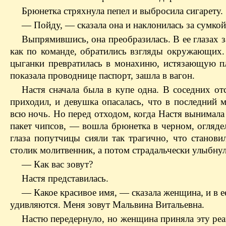
Брюнетка стряхнула пепел и выбросила сигарету.
— Пойду, — сказала она и наклонилась за сумкой
Выпрямившись, она преобразилась. В ее глазах за
как по команде, обратились взгляды окружающих.
цыганки превратилась в монахиню, истязающую пл
показала проводнице паспорт, зашла в вагон.
Настя сначала была в купе одна. В соседних от
приходил, и девушка опасалась, что в последний м
всю ночь. Но перед отходом, когда Настя вынимал
пакет чипсов, — вошла брюнетка в черном, огляде
глаза попутчицы сияли так трагично, что станови
столик молитвенник, а потом страдальчески улыбнул
— Как вас зовут?
Настя представилась.
— Какое красивое имя, — сказала женщина, и в е
удивляются. Меня зовут Мальвина Витальевна.
Настю передернуло, но женщина приняла эту реа