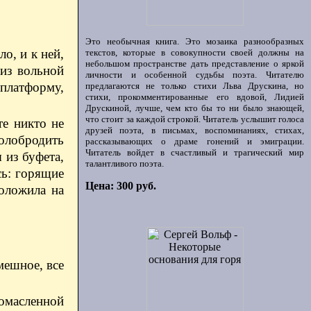
Это необычная книга. Это мозаика разнообразных
о, и к ней,
текстов, которые в совокупности своей должны на
небольшом пространстве дать представление о яркой
 из вольной
личности и особенной судьбы поэта. Читателю
 платформу,
предлагаются не только стихи Льва Друскина, но
стихи, прокомментированные его вдовой, Лидией
Друскиной, лучше, чем кто бы то ни было знающей,
что стоит за каждой строкой. Читатель услышит голоса
те никто не
друзей поэта, в письмах, воспоминаниях, стихах,
колобродить
рассказывающих о драме гонений и эмиграции.
Читатель войдет в счастливый и трагический мир
 из буфета,
талантливого поэта.
сь: горящие
Цена: 300 руб.
положила на
мешное, все
ромасленной