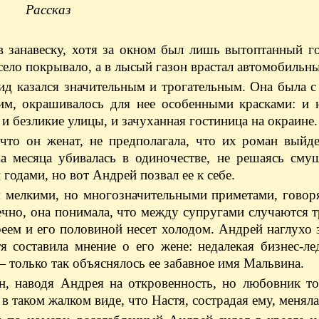
Рассказ
в занавеску, хотя за окном был лишь вытоптанный г
село покрывало, а в лысый газон врастал автомобильны
д казался значительным и трогательным. Она была с
ним, окрашивалось для нее особенными красками: и 
 и безликие улицы, и зачуханная гостиница на окраине.
что он женат, не предполагала, что их роман выйд
ва месяца убивалась в одиночестве, не решаясь сму
годами, но вот Андрей позвал ее к себе.
зы мелкими, но многозначительными приметами, гово
ечно, она понимала, что между супругами случаются т
еем и его половиной несет холодом. Андрей наглухо 
я составила мнение о его жене: недалекая бизнес-ле
 только так объяснялось ее забавное имя Мальвина.
н, наводя Андрея на откровенность, но любовник т
 таком жалком виде, что Настя, сострадая ему, меняла