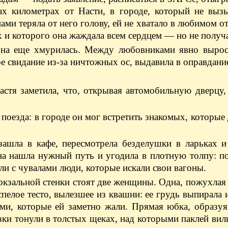
ах километрах от Насти, в городе, который не вызы
нами теряла от него голову, ей не хватало в любимом о
х и которого она жаждала всем сердцем — но не получа
 она еще хмурилась. Между любовниками явно выросл
е свидание из-за ничтожных ос, выдавила в оправдани
стя заметила, что, открывая автомобильную дверцу,
о поезда: в городе он мог встретить знакомых, которые
зашла в кафе, пересмотрела безделушки в ларьках 
на нашла нужный путь и угодила в плотную толпу: п
али с чувалами люди, которые искали свои вагоны.
 вокзальной стенки стоят две женщины. Одна, пожухлая
пелое тесто, вылезшее из квашни: ее грудь выпирала и
ми, которые ей заметно жали. Прямая юбка, образуя
зки тонули в толстых щеках, над которыми паклей вил