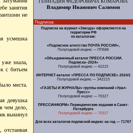
, затуманив
ГЕННАДИЯ ФЕДОРОВИЧА КОМАРОВА
Владимир Иванович Салимон
ебе занятия
фантазии не
Подписка:
Подписка на журнал «Звезда» оформляется на
территории РФ
по каталогам:
ая усмешка
«Подписное агентство ПОЧТА РОССИИ»,
Полугодовой индекс — ПП686
«Объединенный каталог ПРЕССА РОССИИ.
 уже знала,
Подписка–2024»
Полугодовой индекс — 42215
к с битьем
ИНТЕРНЕТ-каталог «ПРЕССА ПО ПОДПИСКЕ» 2024/1
Полугодовой индекс — Э42215
было места.
«ГАЗЕТЫ И ЖУРНАЛЫ» группы компаний «Урал-
Пресс»
Полугодовой индекс — 70327
ая девушка
ПРЕССИНФОРМ» Периодические издания в Санкт-
в чем дело,
Петербурге
Полугодовой индекс — 70327
пик выкинул
Для всех каталогов подписной индекс на год — 71767
 отстаивая