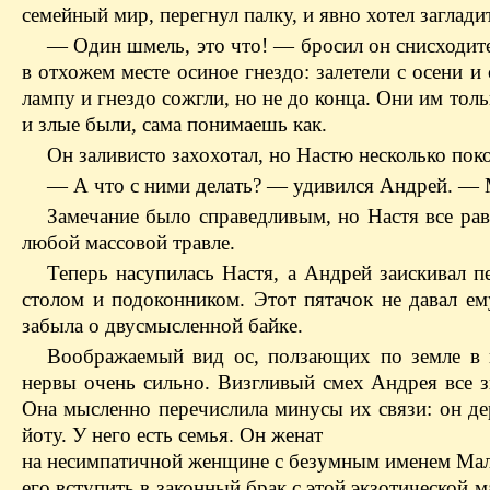
семейный мир, перегнул палку, и явно хотел заглади
— Один шмель, это что! — бросил он снисходите
в отхожем месте осиное гнездо: залетели с осени 
лампу и гнездо сожгли, но не до конца. Они им тол
и злые были, сама понимаешь как.
Он заливисто захохотал, но Настю несколько пок
— А что с ними делать? — удивился Андрей. — М
Замечание было справедливым, но Настя все рав
любой массовой травле.
Теперь насупилась Настя, а Андрей заискивал п
столом и подоконником. Этот пятачок не давал е
забыла о двусмысленной байке.
Воображаемый вид ос, ползающих по земле в 
нервы очень сильно. Визгливый смех Андрея все зв
Она мысленно перечислила минусы их связи: он дер
йоту. У него есть семья. Он женат
на несимпатичной женщине с безумным именем Мальв
его вступить в законный брак с этой экзотической 