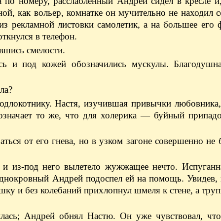
 по номеру, расслабленный Андрей сидел в кресле и
ой, как вольер, комнатке он мучительно не находил с
з рекламной листовки самолетик, а на большее его 
откнулся в телефон.
вшись смелости.
ись и под кожей обозначились мускулы. Благодушн
ла?
подлокотнику. Настя, изучившая привычки любовника,
означает то же, что для холерика — буйный припадо
ься от его гнева, но в узком загоне совершенно не 
, и из-под него вылетело жужжащее нечто. Испуганн
аднокровный Андрей подоспел ей на помощь. Увидев, 
шку и без колебаний прихлопнул шмеля к стене, а тру
лась; Андрей обнял Настю. Он уже чувствовал, что,