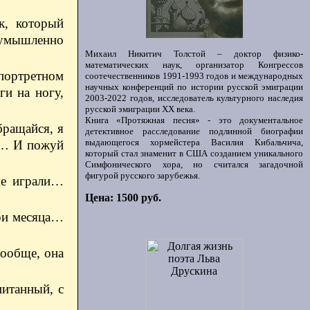
к, который
а умышленно
Михаил Никитич Толстой – доктор физико-
математических наук, организатор Конгрессов
портретном
соотечественников 1991-1993 годов и международных
научных конференций по истории русской эмиграции
ги на ногу,
2003-2022 годов, исследователь культурного наследия
русской эмиграции ХХ века.
Книга «Протяжная песня» - это документальное
бращайся, я
детективное расследование подлинной биографии
выдающегося хормейстера Василия Кибальчича,
сь… И пожуй
который стал знаменит в США созданием уникального
Симфонического хора, но считался загадочной
фигурой русского зарубежья.
ще играли…
Цена: 1500 руб.
три месяца…
ообще, она
питанный, с