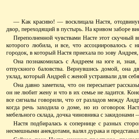
— Как красиво! — восклицала Настя, отодвину
двор, переходящий в пустырь. На кривом заборе ви
Переполненной чувствами Насте этот скучный ви
которого любила, и все, что ассоциировалось с 
городок, в который Настя приехала по зову Андрея,
Она познакомилась с Андреем на юге и, зная, 
отпускного баловства. Вернувшись домой, она д
уклад, который Андрей с женой устраивали для себя 
Она давно заметила, что он пересыпает расска
он не любит жену и что в их семье не ладится. Кон
все сигналы говорили, что от разладов между Андр
когда речь заходила о доме, но из оговорок Наст
мебельного склада, дочка чиновника с закидонами —
Настя подбиралась к сопернице с разных сторо
несмешными анекдотами, валял дурака и представал в