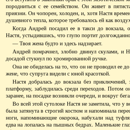
породниться с ее семейством. Он живет в пятист
приязни. Он чопорен, холоден, и, хотя Настя време
душевного тепла, которое требовалось ей как возду
Когда Андрей посадил ее в такси до вокзала,
Настя, устыдившись, что глупо портит долгожданно
— Твоя жена будто и здесь надзирает.
Андрей помрачнел, злобно двинул скулами, и На
досадой стукнул по хромированной ручке.
Она не обиделась на то, что он не проводил ее д
жене, что супруга видели с юной красоткой.
Настя добралась до вокзала без приключений, 
платформу, заблудилась среди переходов. Потом о
заранее, на посадке возникли очереди, и вокруг бег
Во всей этой сутолоке Настя не заметила, что у
была затянута в строгий костюм и напоминала перес
ноги, напоминающие окорока, набухали над туфля
едва на лопалась на пышных бедрах. Маленькие гла