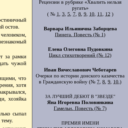
Рецензии в рубрике «Хвалить нельзя
ругать»
( №
1
,
3
,
5
,
7
,
8
,
9
,
10
,
11
,
12
)
остиничный
й остов.
Варвара Ильинична Заборцева
Пинега. Повесть (№ 1)
 человеком,
незнакомый
Елена Олеговна Пудовкина
Цикл стихотворений (№ 12)
ет за рамки
щать чужой
Иван Вячеславович Чеботарев
Очерки по истории донского казачества
рящими, что
в Гражданскую войну (№
7
,
8
,
9
,
10
,)
рения, хотя
закрывался,
ЗА ЛУЧШИЙ ДЕБЮТ В "ЗВЕЗДЕ"
ди, хозяйка
Яна Игоревна Половинкина
Гамельн. Повесть (№ 7)
олько сыпал
 тему.
ПРЕМИЯ ИМЕНИ