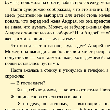
бумаге, положила на стол и, забыв про соседку, уст
Настя судорожно соображала, что это значит. В
здесь родители не выбирали для детей столь неле
поняла, что перед ней жена Андрея, но она предс
не знала, что думать. Может, ее взбудораженная фа
Андрея с точностью до наоборот? Или Андрей ее об
жена, а эта женщина — чужая ему?
Что она делает в вагоне, куда едет? Андрей не
Может, она выследила любовников и хочет распра
попутчиков — хоть алкоголиков, хоть дембелей, х
полки оставались пустыми.
Настя вжалась в стенку и уткнулась в телефон, а
спросила:
— В гости едете?
— Была, сейчас домой, — коротко ответила Наст
Женщина снова отвела глаза в окно.
— Я по делу, по личному, — выговорила она
недостаточно вежливы, пояснила: — В Богородицк