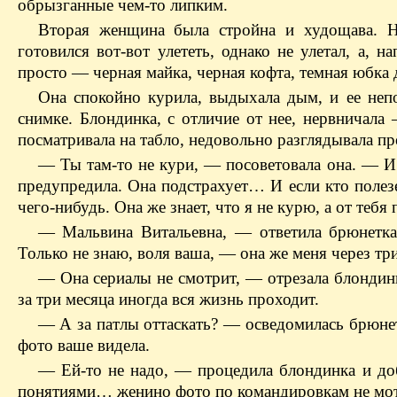
обрызганные чем-то липким.
Вторая женщина была стройна и худощава. Н
готовился вот-вот улететь, однако не улетал, а,
просто — черная майка, черная кофта, темная юбка 
Она спокойно курила, выдыхала дым, и ее неп
снимке. Блондинка, с отличие от нее, нервничала
посматривала на табло, недовольно разглядывала п
— Ты там-то не кури, — посоветовала она. — И 
предупредила. Она подстрахует… И если кто полезе
чего-нибудь. Она же знает, что я не курю, а от тебя п
— Мальвина Витальевна, — ответила брюнетк
Только не знаю, воля ваша, — она же меня через три
— Она сериалы не смотрит, — отрезала блондин
за три месяца иногда вся жизнь проходит.
— А за патлы оттаскать? — осведомилась брюн
фото ваше видела.
— Ей-то не надо, — процедила блондинка и доб
понятиями… женино фото по командировкам не мот