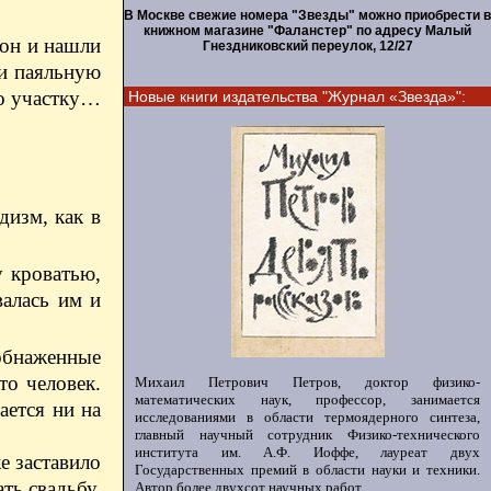
В Москве свежие номера "Звезды" можно приобрести в
книжном магазине "Фаланстер" по адресу Малый
зон и нашли
Гнездниковский переулок, 12/27
ли паяльную
по участку…
Новые книги издательства "Журнал «Звезда»":
дизм, как в
у кроватью,
валась им и
обнаженные
то человек.
Михаил Петрович Петров, доктор физико-
математических наук, профессор, занимается
ается ни на
исследованиями в области термоядерного синтеза,
главный научный сотрудник Физико-технического
института им. А.Ф. Иоффе, лауреат двух
е заставило
Государственных премий в области науки и техники.
ть свадьбу,
Автор более двухсот научных работ.