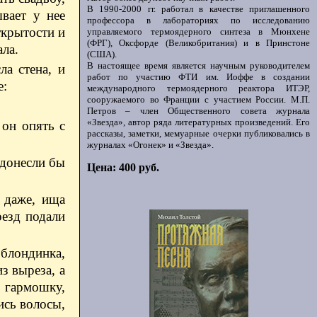
В 1990-2000 гг. работал в качестве приглашенного
вает у нее
профессора в лабораториях по исследованию
ткрытости и
управляемого термоядерного синтеза в Мюнхене
(ФРГ), Оксфорде (Великобритания) и в Принстоне
ла.
(США).
В настоящее время является научным руководителем
а стена, и
работ по участию ФТИ им. Иоффе в создании
е:
международного термоядерного реактора ИТЭР,
сооружаемого во Франции с участием России. М.П.
Петров – член Общественного совета журнала
«Звезда», автор ряда литературных произведений. Его
 он опять с
рассказы, заметки, мемуарные очерки публиковались в
журналах «Огонек» и «Звезда».
 донесли бы
Цена: 400 руб.
и даже, ища
оезд подали
 блондинка,
з выреза, а
 гармошку,
ись волосы,