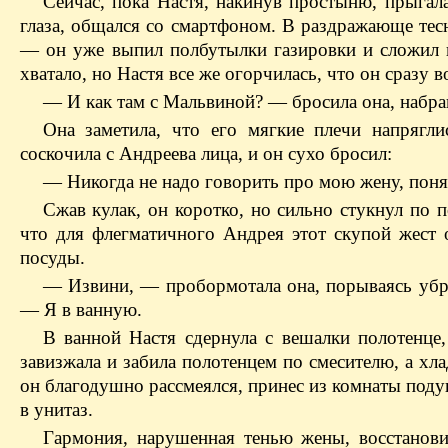
Сейчас, пока Настя, накинув простыню, прыгала
глаза, общался со смартфоном. В раздражающе тесн
— он уже выпил полбутылки газировки и сложил и
хватало, но Настя все же огорчилась, что он сразу в
— И как там с Мальвиной? — бросила она, набра
Она заметила, что его мягкие плечи напрягл
соскочила с Андреева лица, и он сухо бросил:
— Никогда не надо говорить про мою жену, поня
Сжав кулак, он коротко, но сильно стукнул по 
что для флегматичного Андрея этот скупой жест 
посуды.
— Извини, — пробормотала она, порываясь убрат
— Я в ванную.
В ванной Настя сдернула с вешалки полотенце
завизжала и забила полотенцем по смесителю, а хл
он благодушно рассмеялся, принес из комнаты поду
в унитаз.
Гармония, нарушенная тенью жены, восстанови