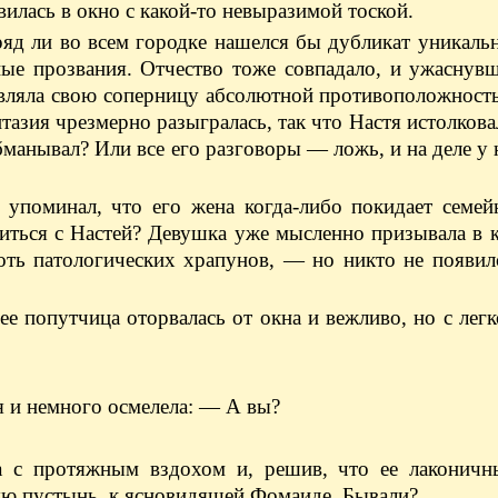
авилась в окно с какой-то невыразимой тоской.
ряд ли во всем городке нашелся бы дубликат уникаль
пые прозвания. Отчество тоже совпадало, и ужаснув
тавляла свою соперницу абсолютной противоположност
нтазия чрезмерно разыгралась, так что Настя истолкова
манывал? Или все его разговоры — ложь, и на деле у 
 упоминал, что его жена когда-либо покидает семей
виться с Настей? Девушка уже мысленно призывала в
оть патологических храпунов, — но никто не появил
 ее попутчица оторвалась от окна и вежливо, но с лег
я и немного осмелела: — А вы?
 с протяжным вздохом и, решив, что ее лаконичн
ую пустынь, к ясновидящей Фомаиде. Бывали?