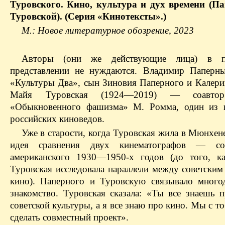
Туровского. Кино, культура и дух времени (П
Туровской). (Серия «Кинотексты».)
М.: Новое литературное обозрение, 2023
Авторы (они же действующие лица) в п
представлении не нуждаются. Владимир Паперн
«Культуры Два», сын Зиновия Паперного и Калери
Майя Туровская (1924—2019) — ​соавтор
«Обыкновенного фашизма» М. Ромма, один из 
российских киноведов.
Уже в старости, когда Туровская жила в Мюнхене
идея сравнения двух кинематографов — ​со
американского 1930—1950-х годов (до того, ка
Туровская исследовала параллели между советским
кино). Паперного и Туровскую связывало многод
знакомство. Туровская сказала: «Ты все знаешь 
советской культуры, а я все знаю про кино. Мы с 
сделать совместный проект».