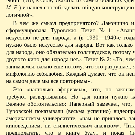
Noon“ (это, к слову сказать, из самых больших удач
М. Е
.) и нашел способ сделать общую конструкцию
логичной».
В чем же смысл предпринятого? Лаконично и
сформулировала Туровская. Тезис № 1: «Аванг
искусство не для народа, а (в 1930—1940-е год
нужно было искусство для народа. Вот как только
для народа, оно обязательно голливудское, потому 
другого кино для народа нет». Тезис № 2: «То, че
занимаемся, важно еще потому, что это разрушает, я
мифологию себялюбия. Каждый думает, что он неп
на самом деле мы все повторимы».
Это «настолько афоризмы», что, по закона
требуют развертывания. Но для книги нужно к
Важное обстоятельство: Паперный замечает, что, 
Туровской показывали (весьма успешно) видеопр
американском университете, «нам не пришлось за
киноведением, ни стилистическим анализом». Чита
предполагать, что в книге будут и показ (