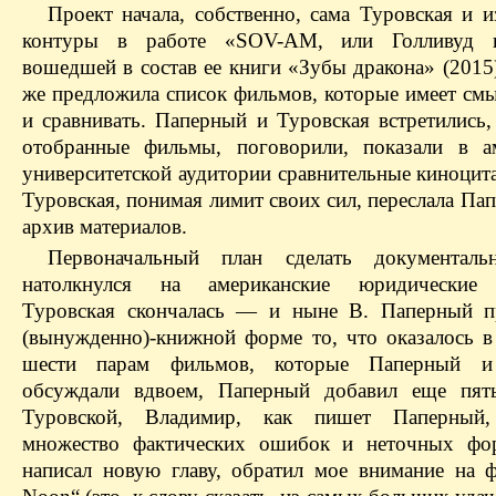
Проект начала, собственно, сама Туровская и и
контуры в работе «SOV-AM, или Голливуд 
вошедшей в состав ее книги «Зубы дракона» (2015
же предложила список фильмов, которые имеет смы
и сравнивать. Паперный и Туровская встретились,
отобранные фильмы, поговорили, показали в а
университетской аудитории сравнительные киноцит
Туровская, понимая лимит своих сил, переслала Па
архив материалов.
Первоначальный план сделать документал
натолкнулся на американские юридические 
Туровская скончалась — ​и ныне В. Паперный п
(вынужденно)-книжной форме то, что оказалось в
шести парам фильмов, которые Паперный и
обсуждали вдвоем, Паперный добавил еще пят
Туровской, Владимир, как пишет Паперный,
множество фактических ошибок и неточных фор
написал новую главу, обратил мое внимание на 