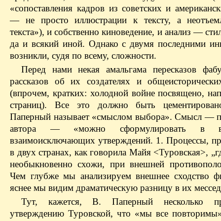
«сопоставления кадров из советских и американс
— ​не просто иллюстрации к тексту, а неотъем
текста»), и собственно киноведение, и анализ — ​сти
да и всякий иной. Однако с двумя последними ин
возникли, судя по всему, сложности.
Перед нами некая амальгама пересказов фаб
рассказов об их создателях и общеисторически
(впрочем, кратких: холодной войне посвящено, на
страниц). Все это должно быть цементирован
Паперный называет «смыслом выбора». Смысл — ​
автора — ​«можно сформулировать в 
взаимоисключающих утверждений. 1. Процессы, п
в двух странах, как говорила Майя <Туровская>, „г
необыкновенно схожи, при внешней противополо
Чем глубже мы анализируем внешнее сходство ф
яснее мы видим драматическую разницу в их мессе
Тут, кажется, В. Паперный несколько пр
утверждению Туровской, что «мы все повторимы»