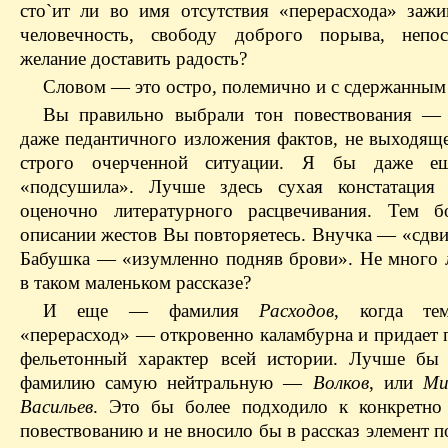
сто`ит ли во имя отсутствия «перерасхода» зажи
человечность, свободу доброго порыва, непос
желание доставить радость?
Словом — это остро, полемично и с сдержанны
Вы правильно выбрали тон повествования — 
даже педантичного изложения фактов, не выходяще
строго очерченной ситуации. Я бы даже е
«подсушила». Лучше здесь сухая констатация 
оценочно литературного расцвечивания. Тем б
описании жестов Вы повторяетесь. Внучка — «сдви
Бабушка — «изумленно подняв брови». Не много 
в таком маленьком рассказе?
И еще — фамилия
Расходов
, когда тем
«перерасход» — откровенно каламбурна и придает 
фельетонный характер всей истории. Лучше бы
фамилию самую нейтральную —
Волков
, или
Ми
Васильев
. Это бы более подходило к конкретно
повествованию и не вносило бы в рассказ элемент 