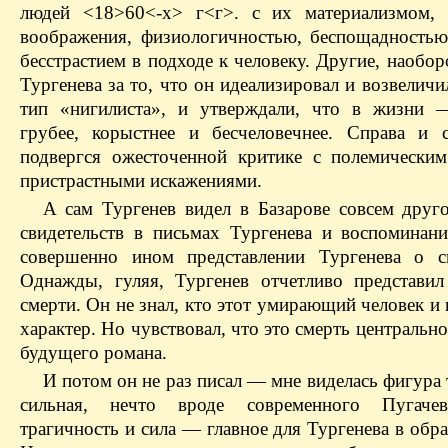
людей <18>60<-х> г<г>. с их материализмом, 
воображения, физиологичностью, беспощадность
бесстрастием в подходе к человеку. Другие, наобор
Тургенева за то, что он идеализировал и возвеличи
тип «нигилиста», и утверждали, что в жизни 
грубее, корыстнее и бесчеловечнее. Справа и 
подвергся ожесточенной критике с полемически
пристрастными искажениями.
А сам Тургенев видел в Базарове совсем друго
свидетельств в письмах Тургенева и воспоминан
совершенно ином представлении Тургенева о с
Однажды, гуляя, Тургенев отчетливо представил
смерти. Он не знал, кто этот умирающий человек и 
характер. Но чувствовал, что это смерть центрально
будущего романа.
И потом он не раз писал — мне виделась фигура 
сильная, нечто вроде современного Пугаче
трагичность и сила — главное для Тургенева в обра