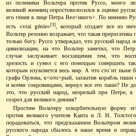
из полемики Вольтера против Руссо, моего лю
великий женевец опростоволосился в оценке русск
его гения в лице Петра Вел<икого>. По мнению Ру
[3]
есть «vrai génie»
, который создает все из нич
Вольтер резонно возражает, что такая прерогатива
только богу. Руссо утверждал, что русский народ н
цивилизации, на что Вольтер заметил, что Пет
случае заслуживает восхищения тем, что восп
зрелость и сумел с его помощью совершить так
которым изумляется весь мир. А что сто`ит ныне 
графа Орлова, к<ото>рый, захватив корабль паши 
и всеми сокровищами, вернул все это паше? Не до
это, что русский народ, незрелый при Петре, в
созрел для великого деяния?
Простим Вольтеру оскорбительную форму ег
против великого учителя Канта и Л. Н. Толстого
порадоваться, что предсказанное Вольтером вели
русского народа сбылось в наше время и оправ