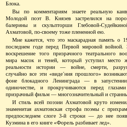
Блока.
Вы по комментариям знаете реальную канв
Молодой поэт В. Князев застрелился на поро
балерины и скульпторши Глебовой-Судейкино
Ахматовой, по-своему тоже плененной ею.
Мне кажется, что это маскарадная память о 
последнем годе перед Первой мировой войной.
воскрешение того призрачного театрального во
мира масок и теней, который уступил место ж
реальности истории — войне, смерти, разр
случайно все эти «виде´ния прошлого» возникаю
фоне блокадного Ленинграда — в запустении,
одиночестве, и прокручиваются перед глазами
призрачный фильм — многозначительный и странн
И стиль всей поэзии Ахматовой круто измени
знаменитая ахматовская строфа поэмы с прихра
предпоследнем слоге 3-й строки — до нее поя
Кузмина в его книге «Форель разбивает лед».