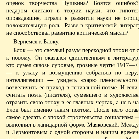
оценок творчества Пушкина? Боятся ошибок?
недаром считают в теории науки, что гипотез
оправдавшие, играли в развитии науки не отриц
положительную роль. Разве в критической литерат
не способствовал развитию критической мысли?
Вернемся к Блоку.
Блок — это светлый разум переходной эпохи от 
к новому. Он оказался единственным в литератур
кто сумел сквозь суровые, грозные черты 1917—<
— к ужасу и возмущению собратьев по перу,
интеллигенции — увидеть «зарю пленительного
возвеличить ее приход в гениальной поэме. И есл
считать поэта (писателя), сумевшего в художеств
отразить свою эпоху в ее главных чертах, а не в ча
Блок был именно таким поэтом. После него остав
самое сделать с эпохой строительства социализма 
выполнил в лапидарной форме Маяковский. Меж
и Лермонтовым с одной стороны и нашим времен