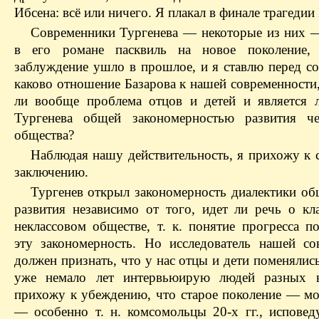
Ибсена: всё или ничего. Я плакал в финале трагедии
Современники Тургенева — некоторые из них 
в его романе пасквиль на новое поколение, 
заблуждение ушло в прошлое, и я ставлю перед со
каково отношение Базарова к нашей современности
ли вообще проблема отцов и детей и является 
Тургенева общей закономерностью развития че
общества?
Наблюдая нашу действительность, я прихожу к
заключению.
Тургенев открыл закономерность диалектики об
развития независимо от того, идет ли речь о кл
неклассовом обществе, т. к. понятие прогресса п
эту закономерность. Но исследователь нашей со
должен признать, что у нас отцы и дети поменялис
уже немало лет интервьюирую людей разных в
прихожу к убеждению, что старое поколение — мо
— особенно т. н. комсомольцы 20-х гг., исповед