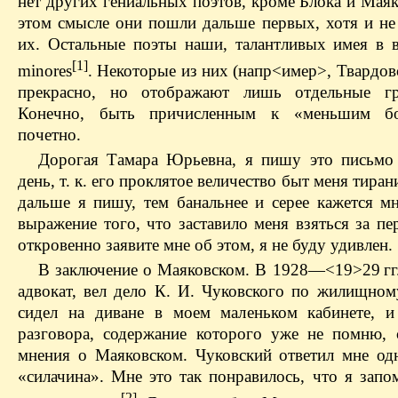
нет других гениальных поэтов, кроме Блока и Маяк
этом смысле они пошли дальше первых, хотя и не
их. Остальные поэты наши, талантливых имея в ви
[1]
minores
. Некоторые из них (напр<имер>, Твардо
прекрасно, но отображают лишь отдельные гр
Конечно, быть причисленным к «меньшим б
почетно.
Дорогая Тамара Юрьевна, я пишу это письмо
день, т. к. его проклятое величество быт меня тиран
дальше я пишу, тем банальнее и серее кажется мн
выражение того, что заставило меня взяться за п
откровенно заявите мне об этом, я не буду удивлен.
В заключение о Маяковском. В 1928—<19>29 гг.
адвокат, вел дело К. И. Чуковского по жилищном
сидел на диване в моем маленьком кабинете, 
разговора, содержание которого уже не помню, 
мнения о Маяковском. Чуковский ответил мне од
«силачина». Мне это так понравилось, что я запо
[2]