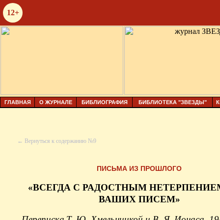
12+
ГЛАВНАЯ
О ЖУРНАЛЕ
БИБЛИОГРАФИЯ
БИБЛИОТЕКА "ЗВЕЗДЫ"
К
← Вернуться к содержанию №9
ПИСЬМА ИЗ ПРОШЛОГО
«ВСЕГДА С РАДОСТНЫМ НЕТЕРПЕНИЕ
ВАШИХ ПИСЕМ»
Переписка Т
. Ю. Хмельницкой и В. Я. Ионаса. 