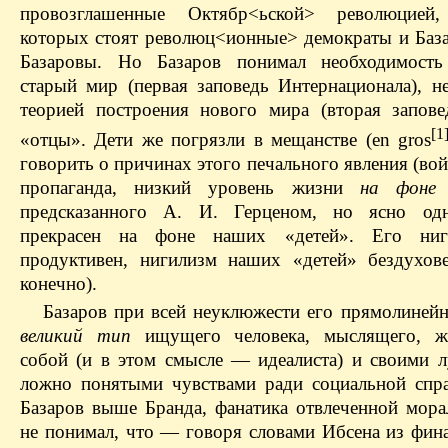
провозглашенные Октябр<ьской> революцией
которых стоят революц<ионные> демократы и Баз
Базаровы. Но Базаров понимал необходимость
старый мир (первая заповедь Интернационала), не
теорией построения нового мира (вторая запове
[1
«отцы». Дети же погрязли в мещанстве (en gros
говорить о причинах этого печального явления (вой
пропаганда, низкий уровень жизни
на фоне 
предсказанного А. И. Герценом, но ясно одн
прекрасен на фоне наших «детей». Его ни
продуктивен, нигилизм наших «детей» бездухове
конечно).
Базаров при всей неуклюжести его прямолиней
великий тип
ищущего человека, мыслящего, ж
собой (и в этом смысле — идеалиста) и своими 
ложно понятыми чувствами ради социальной спра
Базаров выше Бранда, фанатика отвлеченной мора
не понимал, что — говоря словами Ибсена из фина