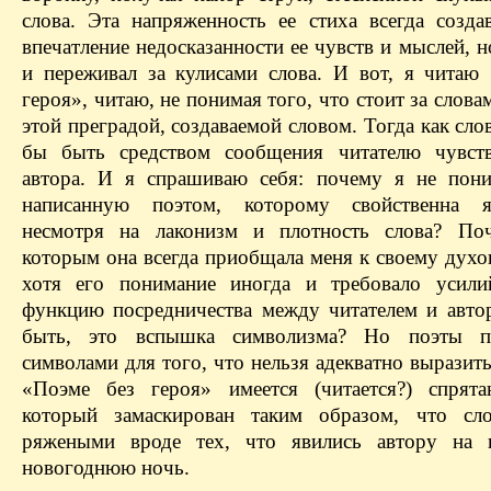
слова. Эта напряженность ее стиха всегда созда
впечатление недосказанности ее чувств и мыслей, н
и переживал за кулисами слова. И вот, я читаю
героя», читаю, не понимая того, что стоит за слова
этой преградой, создаваемой словом. Тогда как сло
бы быть средством сообщения читателю чувст
автора. И я спрашиваю себя: почему я не пон
написанную поэтом, которому свойственна я
несмотря на лаконизм и плотность слова? Поч
которым она всегда приобщала меня к своему духо
хотя его понимание иногда и требовало усили
функцию посредничества между читателем и авт
быть, это вспышка символизма? Но поэты по
символами для того, что нельзя адекватно выразить
«Поэме без героя» имеется (читается?) спрята
который замаскирован таким образом, что сло
ряжеными вроде тех, что явились автору на к
новогоднюю ночь.