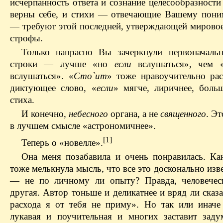
исчерпанность ответа и сознание целесообразност
верны себе, и стихи — отвечающие Вашему пон
— требуют этой последней, утверждающей мировое
строфы.
Только напрасно Вы зачеркнули первоначаль
строки — лучше «но
если
вслушаться», чем
вслушаться». «
Сто`ит
» тоже нравоучительно ра
диктующее слово, «
если
» мягче, лиричнее, боль
стиха.
И конечно,
небесного
органа, а не
священного
. Эт
в лучшем смысле «астрономичнее».
[1]
Теперь о «новелле».
Она меня позабавила и очень понравилась. Ка
тоже мелькнула мысль, что все это досконально изв
— не по личному ли опыту? Правда, человечес
другая. Автор тоньше и деликатнее и вряд ли сказ
расхода я от тебя не приму». Но так или инач
лукавая и поучительная и многих заставит зад