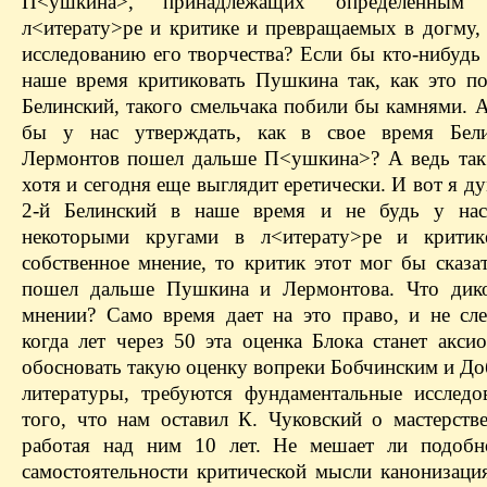
П<ушкина>, принадлежащих определенным
л<итерату>ре и критике и превращаемых в догму,
исследованию его творчества? Если бы кто-нибудь
наше время критиковать Пушкина так, как это по
Белинский, такого смельчака побили бы камнями. 
бы у нас утверждать, как в свое время Бели
Лермонтов пошел дальше П<ушкина>? А ведь так 
хотя и сегодня еще выглядит еретически. И вот я д
2-й Белинский в наше время и не будь у нас
некоторыми кругами в л<итерату>ре и критик
собственное мнение, то критик этот мог бы сказа
пошел дальше Пушкина и Лермонтова. Что дико
мнении? Само время дает на это право, и не сле
когда лет через 50 эта оценка Блока станет акси
обосновать такую оценку вопреки Бобчинским и До
литературы, требуются фундаментальные исследо
того, что нам оставил К. Чуковский о мастерстве
работая над ним 10 лет. Не мешает ли подобн
самостоятельности критической мысли канонизаци