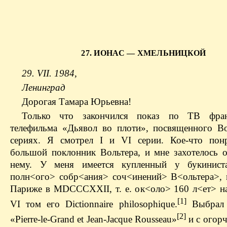
27. ИОНАС — ХМЕЛЬНИЦКОЙ
29. VII. 1984,
Ленинград
Дорогая Тамара Юрьевна!
Только что закончился показ по ТВ фран
телефильма «Дьявол во плоти», посвященного Во
сериях. Я смотрел I и VI серии. Кое-что пон
большой поклонник Вольтера, и мне захотелось о
нему. У меня имеется купленный у букинис
полн<ого> собр<ания> соч<инений> В<ольтера>, 
Париже в MDCCCXXII, т. е. ок<оло> 160 л<ет> н
[1]
VI том его Dictionnaire philosophique.
Выбрал 
[2]
«Pierre-le-Grand et Jean-Jacque Rousseau»
и с огорч