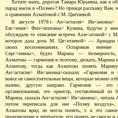
Хотите знать, дорогая Тамара Юрьевна, как я о
парад масок в «Поэме»? Но прежде расскажу Вам, 
о сравнении Ахматовой с М. Цветаевой.
В августе 1978 г. Ан<астасия> Ив<ановна>
Евг<ения> Фил<ипповна> Кунина, будучи у мен
обсуждали то описание встречи Ахм<атовой> с М.
которое дала дочь М. Цв<етаевой> — Ариадна 
своих воспоминаниях. Оспаривая мнение 
Серг<еевны>, будто Марина — безмерность,
Ахматова — гармония и поэтому, дескать, Марина 
Ахматову, тогда как Ахматова понять Марину
Ан<астасия> Ив<ановна>сказала: «Гармония и 
вовсе не самостоятельные вещи, которые можно от
налево, другую направо. Гармония — это б
организованная, это оркестр, составленный из б
Марина, сказала Ан<астасия> Ив<ановна>, читала 
потом переписала для нее «Поэму воздуха»,
Ахматова вряд ли могла понять, т. к это самое
произведение в литературе, его понять не смогла и