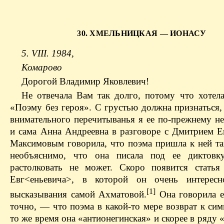
30. ХМЕЛЬНИЦКАЯ — ИОНАСУ
5. VIII. 1984,
Комарово
Дорогой Владимир Яковлевич!
Не отвечала Вам так долго, потому что хотела
«Поэму без героя». С грустью должна признаться,
внимательного перечитыванья я ее по-прежнему не
и сама Анна Андреевна в разговоре с Дмитрием Е
Максимовым говорила, что поэма пришла к ней та
необъяснимо, что она писала под ее диктовк
растолковать не может. Скоро появится стать
Евг<еньевича>, в которой он очень интересн
[1]
высказывания самой Ахматовой.
Она говорила 
точно, — что поэма в какой-то мере возврат к си
то же время она «антионегинская» и скорее в ряду