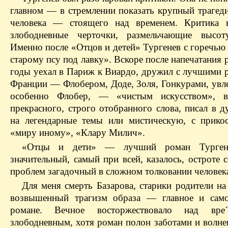
главном — в стремлении показать крупный трагед
человека — стоящего над временем. Критика в
злободневные черточки, размельчающие высоту
Именно после «Отцов и детей» Тургенев с горечью
старому псу под лавку». Вскоре после напечатания 
годы уехал в Париж к Виардо, дружил с лучшими 
Франции — Флобером, Доде, Золя, Гонкурами, увл
особенно Флобер, — «чистым искусством», в
прекрасного, строго отобранного слова, писал в 
на легендарные темы или мистическую, с прико
«миру иному», «Клару Милич».
«Отцы и дети» — лучший роман Тургене
значительный, самый при всей, казалось, остроте
проблем загадочный в сложном толковании человек
Для меня смерть Базарова, старики родители на
возвышенный трагизм образа — главное и само
романе. Вечное восторжествовало над вр
злободневным, хотя роман полон заботами и волне