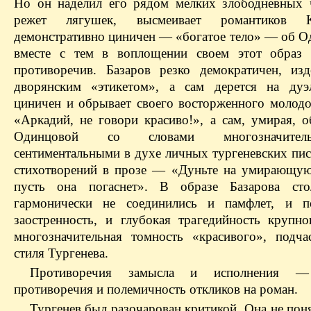
Но он наделил его рядом мелких злободневных
режет лягушек, высмеивает романтиков К
демонстративно циничен — «богатое тело» — об О
вместе с тем в воплощении своем этот образ 
противоречив. Базаров резко демократичен, изд
дворянским «этикетом», а сам дерется на дуэ
циничен и обрывает своего восторженного молод
«Аркадий, не говори красиво!», а сам, умирая, о
Одинцовой со словами многозначите
сентиментальными в духе личных тургеневских пи
стихотворений в прозе — «Дуньте на умирающую
пусть она погаснет». В образе Базарова сто
гармонически не соединились и памфлет, и по
заостренность, и глубокая трагедийность крупно
многозначительная томность «красивого», подча
стиля Тургенева.
Противоречия замысла и исполнения —
противоречия и полемичность откликов на роман.
Тургенев был разочарован критикой. Она не поня