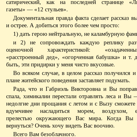
сатирический, как на последней странице «Ли
газеты» — «12 стульев».
Документальная правда факта сделает рассказ в
и острее. А добиться этого более чем просто:
1) дать герою нейтральную, не каламбурную фа
и 2) не сопровождать каждую реплику разъ
оценочной характеристикой: «озадачен
«расстроенный дед», «огорченная бабушка» и т. 
быть, эти придирки у меня чисто вкусовые.
Во всяком случае, в целом рассказ получился и
плане житейского поведения заставляет подумать.
Рада, что и Габриэль Викторовна и Вы поправ
спала, химикалии перестали отравлять леса и Вы 
недолгие дни прощания с летом и с Вызу сможете 
вдумчивее насладиться морем, воздухом, ес
прелестью окружающего Вас мира. Когда Вы с
вернуться? Очень хочу видеть Вас воочию.
Всего Вам безоблачного.