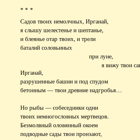
* * *
Садов твоих немолчных, Ирганай,
я слышу шелестенье и шептанье,
и блеянье отар твоих, и трели
баталий соловьиных
при луне,
я вижу твои сакл
Ирганай,
разрушенные башни и под спудом
бетонным — твои древние надгробья…
Но рыбы — собеседники одни
твоих немногословных мертвецов.
Безмолвный оловянный окоем
подводные сады твои пронзают,