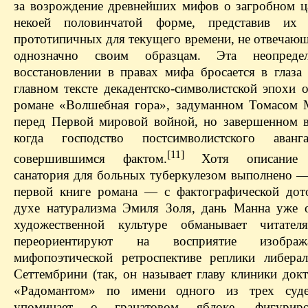
за возрождение древнейших мифов о загробном ца
некоей половинчатой форме, представив их 
прототипичных для текущего времени, не отвечающ
однозначно своим образцам. Эта неопреде
восстановлении в правах мифа бросается в глаза 
главном тексте декадентско-символистской эпохи о
романе «Волшебная гора», задуманном Томасом
перед Первой мировой войной, но завершенном в
когда господство постсимволистского аванг
[11]
совершившимся фактом.
Хотя описание д
санатория для больных туберкулезом выполнено —
первой книге романа — с фактографической до
духе натурализма Эмиля Золя, дань Манна уже 
художественной культуре обманывает читателя
переориентируют на восприятие изобра
мифопоэтической ретроспективе реплики либера
Сеттембрини (так, он называет главу клиники док
«Радомантом» по имени одного из трех суд
упоминает о гранатовом яблоке, фигурир