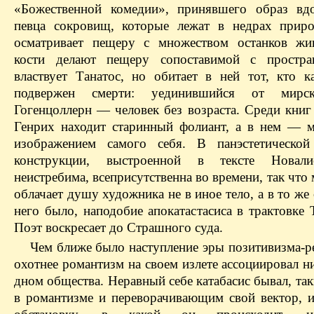
«Божественной комедии», принявшего образ вд
певца сокровищ, которые лежат в недрах прир
осматривает пещеру с множеством останков жи
кости делают пещеру сопоставимой с простран
властвует Танатос, но обитает в ней тот, кто к
подвержен смерти: уединившийся от мирс
Гогенцоллерн — человек без возраста. Среди книг
Генрих находит старинный фолиант, а в нем — 
изображением самого себя. В панэстетической
конструкции, выстроенной в тексте Новали
неистребима, всеприсутственна во времени, так что
облачает душу художника не в иное тело, а в то же 
него было, наподобие апокатастасиса в трактовке 
Поэт воскресает до Страшного суда.
Чем ближе было наступление эры позитивизма-ре
охотнее романтизм на своем излете ассоциировал 
дном общества. Неравный себе катабасис бывал, та
в романтизме и переворачивающим свой вектор,