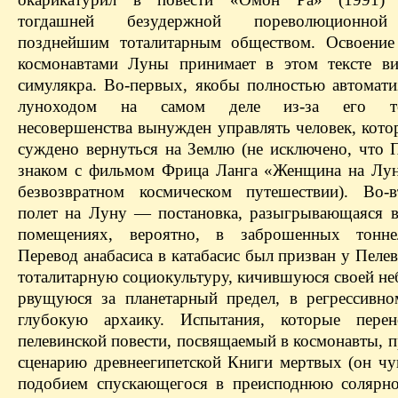
тогдашней безудержной пореволюционной
позднейшим тоталитарным обществом. Освоение
космонавтами Луны принимает в этом тексте в
симулякра. Во-первых, якобы полностью автомат
луноходом на самом деле из-за его тех
несовершенства вынужден управлять человек, кото
суждено вернуться на Землю (не исключено, что 
знаком с фильмом Фрица Ланга «Женщина на Лун
безвозвратном космическом путешествии). Во-
полет на Луну — постановка, разыгрывающаяся 
помещениях, вероятно, в заброшенных тонне
Перевод анабасиса в катабасис был призван у Пеле
тоталитарную социокультуру, кичившуюся своей не
рвущуюся за планетарный предел, в регрессивно
глубокую архаику. Испытания, которые перен
пелевинской повести, посвящаемый в космонавты, 
сценарию древнеегипетской Книги мертвых (он чув
подобием спускающегося в преисподнюю солярно