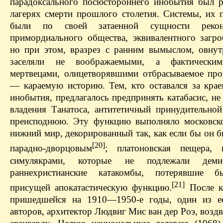
парадоксального посюстороннего инобытия был р
лагерях смерти прошлого столетия. Системы, их 
были по своей затаенной сущности рекон
примордиального общества, эквивалентного загро
но при этом, вразрез с ранним вымыслом, овнут
заселяли не воображаемыми, а фактическ
мертвецами, олицетворявшими отбрасываемое пр
— караемую историю. Тем, кто оставался за крае
инобытия, предлагалось предпринять катабасис, н
владения Танатоса, антитетичный принудительной
преисподнюю. Эту функцию выполняло московск
нижний мир, декорированный так, как если бы он 
[20]
парадно-дворцовым
; платоновская пещера, 
симулякрами, которые не подлежали демис
раннехристианские катакомбы, потерявшие
[21]
присущей апокатастическую функцию.
После к
пришедшейся на 1910—1950-е годы, один из е
авторов, архитектор Людвиг Мис ван дер Роэ, возд