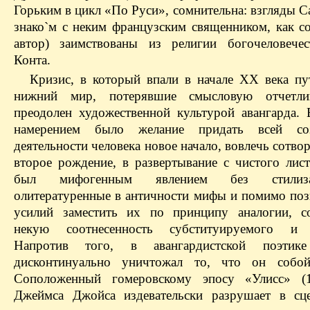
Горьким в цикл «По Руси», сомнительна: взгляды С
знако`м с неким французским священником, как с
автор) заимствованы из религии богочеловече
Конта.
Кризис, в который впали в начале ХХ века пу
нижний мир, потерявшие смысловую отчетли
преодолен художественной культурой авангарда.
намерением было желание придать всей соз
деятельности человека новое начало, вовлечь сотво
второе рождение, в развертывание с чистого лист
был мифогенным явлением без стилиз
олитературенные в античности мифы и помимо поз
усилий заместить их по принципу аналогии, с
некую соотнесенность субституируемого и с
Напротив того, в авангардистской поэтике
дисконтинуально уничтожал то, что он собой
Соположенный гомеровскому эпосу «Улисс» (
Джеймса Джойса издевательски разрушает в сц