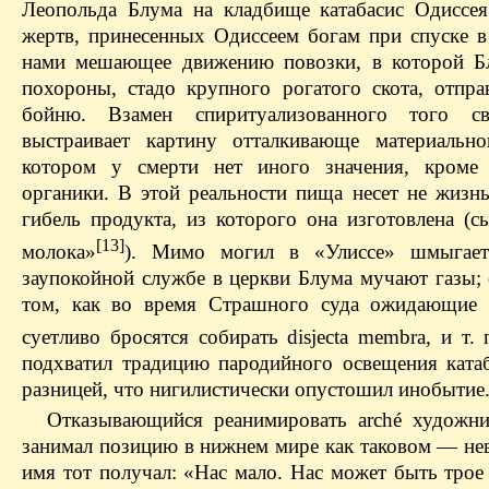
Леопольда Блума на кладбище катабасис Одиссея
жертв, принесенных Одиссеем богам при спуске в
нами мешающее движению повозки, в которой Б
похороны, стадо крупного рогатого скота, отпра
бойню. Взамен спиритуализованного того с
выстраивает картину отталкивающе материальн
котором у смерти нет иного значения, кроме 
органики. В этой реальности пища несет не жизнь
гибель продукта, из которого она изготовлена (
[13]
молока»
). Мимо могил в «Улиссе» шмыгает
заупокойной службе в церкви Блума мучают газы; 
том, как во время Страшного суда ожидающие 
суетливо бросятся собирать disjecta membra, и т. 
подхватил традицию пародийного освещения катаб
разницей, что нигилистически опустошил инобытие
Отказывающийся реанимировать arché художни
занимал позицию в нижнем мире как таковом — нев
имя тот получал: «Нас мало. Нас может быть трое