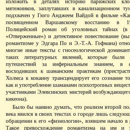
изложить в деталях историю парижских кло
мятежников, заплутавших в канализационном тун
подхвачен у Гюго Анджеем Вайдой в фильме «Кан
посвященном Варшавскому восстанию в 19
Полицейский роман об уголовных тайнах (в
«Отверженные») и детективное повествование (вы
романтизме у Эдгара По и Э.-Т.-А. Гофмана) отно
многие иные тексты с гносеологической доминант
таких литературных явлений, которые были 
путешествий за инфернальным знанием, в 
восходивших к шаманским практикам (пристрас
Холмса к кокаину трансцендирует его сознание то
как и употребление шаманами психотропных вещест
участниками Элевсинских мистерий возбуждающег
кикеона).
Было бы наивно думать, что реализм второй п
века явился в своих текстах о городе лишь следу
обращении к его «физиологии», взявшем начало в 
Такое превосхождение романтизма на им и з