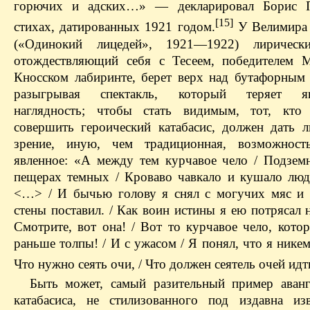
горючих и адских…» — декларировал Борис П
[15]
стихах, датированных 1921 годом.
У Велимира 
(«Одинокий лицедей», 1921—1922) лирически
отождествляющий себя с Тесеем, победителем 
Кносском лабиринте, берет верх над бутафорным
разыгрывая спектакль, который теряет явс
наглядность; чтобы стать видимым, тот, кто 
совершить героический катабасис, должен дать 
зрение, иную, чем традиционная, возможность
явленное: «А между тем курчавое чело / Подзем
пещерах темных / Кроваво чавкало и кушало люд
<…> / И бычью голову я снял с могучих мяс и 
стены поставил. / Как воин истины я ею потрясал 
Смотрите, вот она! / Вот то курчавое чело, кото
раньше толпы! / И с ужасом / Я понял, что я никем
Что нужно сеять очи, / Что должен сеятель очей идт
Быть может, самый разительный пример аванг
катабасиса, не стилизованного под издавна из