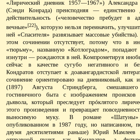
«Лирический дневник 1957—1967») Александра 
(Сэнди Конрада) преисподняя — единственно 
действительность («человечество пребудет в 
[22]
вечные»
), которую нельзя переиначить, улучшит
ней «Спасителя» развязывает массовые убийства).
этом сочинении отсутствует, потому что в ин
«тюрьму», названную «Котлоградом», попадают 
изнутри — рождаются в ней. Компрометируя инобы
сейчас в качестве сугубо негативного и без
Кондратов отступает к доавангардистской литер
сочинение ориентировано на дневниковый, как 
(1897) Августа Стриндберга, смешавшего
гостиничного быта с изображением происков 
дьявола, который преследует прóклятого лириче
этого произведения и превращает повседневнос
выносимую муку. В романе «Шатуны» 
опубликованном в 1987 году, но написанном, п
двумя десятилетиями раньше) Юрий Мамлеев 
отправной пункт, как Кондратов, а футуро