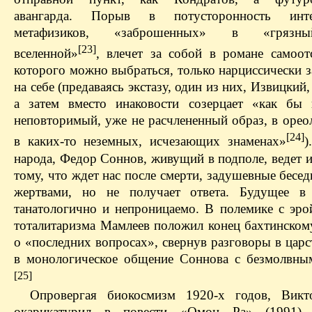
авангарда. Порыв в потусторонность интел
метафизиков, «заброшенных» в «грязн
[23]
вселенной»
, влечет за собой в романе самоотс
которого можно выбраться, только нарциссически 
на себе (предаваясь экстазу, один из них, Извицкий,
а затем вместо инаковости созерцает «как бы 
неповторимый, уже не расчлененный образ, в орео
[24]
в каких-то неземных, исчезающих знаменах»
)
народа, Федор Соннов, живущий в подполе, ведет и
тому, что ждет нас после смерти, задушевные бесе
жертвами, но не получает ответа. Будущее в
танатологично и непроницаемо. В полемике с эрой
тоталитаризма Мамлеев положил конец бахтинском
о «последних вопросах», свернув разговоры в цар
в монологическое общение Соннова с безмолвны
[25]
Опровергая биокосмизм 1920-х годов, Викт
окарикатурил в повести «Омон Ра» (1991) 