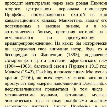
проходит магистралью через весь роман Пинчона
второго центрального персонажа произведе
Профейна, промышляющего охотой на кро
канализационных каналах Манхэттена, вводит ег
посвященных в высшее знание, а в нью
артистическую богему, претензия которой на 
исчерпывается по преимуществу н
времяпрепровождением. На каких бы историческ
ни задерживал свое внимание автор, будь то а
беспорядки во Флоренции (1893), подавление
Лотаром фон Трота восстания африканского пле
(1904—1908), балетный сезон в Париже в 1913 год
Мальты (1942), Fasching в послевоенном Мюнхене 
кризис (1956), во всех случаях сквозь здешнюю
проступает мир смерти, наполняющий Dasein гибло
неодушевленными предметами (в том числе м
механическими куклами, фетишами, муляж
человеческого тела и тому подобными аналога
загробного царства). Спуск Профейна в нь