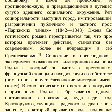
обстановку, в какой он происходит, н
противоположную, и превращающимся в путешес
сугубо здешнего социального окружения. Репр
социореальности выступил город, имитировавший
разграничении публичного и частного прос
«Парижских тайнах» (1842—1843) Эжена С
готического романа перестраивается так, что про
котором протекает действие, становится без
современным, более не вбирающим в себ
[4]
Средневековья.
Сошествие в преисподню
эксперимент охваченного филантропическим пор
Родольфа, который знакомится с преступным
французской столицы и находит среди его обитател
(роман профанирует Элевсинские мистерии, имев
сюжет). В топологическом соответствии с погруже
непризнанных Родольф сбрасывается одни
противников в подземелья, куда ведет х
Краснорукого, скупщика краденого, и едва не пог
застенке, в который врывается вода, поднявша