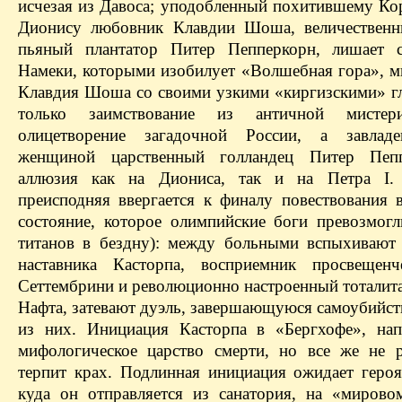
исчезая из Давоса; уподобленный похитившему Ко
Дионису любовник Клавдии Шоша, величественн
пьяный плантатор Питер Пепперкорн, лишает с
Намеки, которыми изобилует «Волшебная гора», м
Клавдия Шоша со своими узкими «киргизскими» г
только заимствование из античной мисте
олицетворение загадочной России, а завлад
женщиной царственный голландец Питер Пе
аллюзия как на Диониса, так и на Петра I. 
преисподняя ввергается к финалу повествования в
состояние, которое олимпийские боги превозмогл
титанов в бездну): между больными вспыхивают 
наставника Касторпа, восприемник просвещенч
Сеттембрини и революционно настроенный тоталита
Нафта, затевают дуэль, завершающуюся самоубийст
из них. Инициация Касторпа в «Бергхофе», на
мифологическое царство смерти, но все же не 
терпит крах. Подлинная инициация ожидает героя
куда он отправляется из санатория, на «мирово