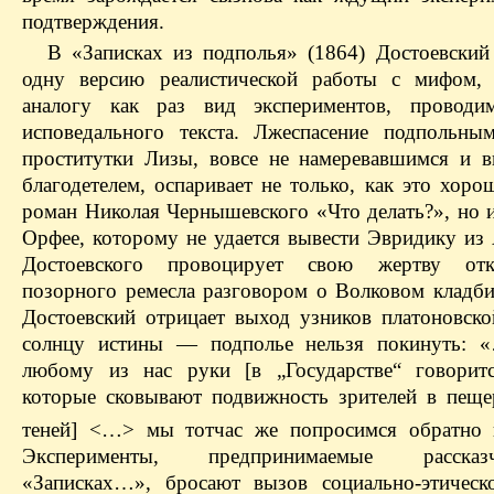
подтверждения.
В «Записках из подполья» (1864) Достоевский
одну версию реалистической работы с мифом, 
аналогу как раз вид экспериментов, проводи
исповедального текста. Лжеспасение подпольны
проститутки Лизы, вовсе не намеревавшимся и в
благодетелем, оспаривает не только, как это хоро
роман Николая Чернышевского «Что делать?», но и
Орфее, которому не удается вывести Эвридику из 
Достоевского провоцирует свою жертву отк
позорного ремесла разговором о Волковом кладби
Достоевский отрицает выход узников платоновск
солнцу истины — подполье нельзя покинуть: «
любому из нас руки [в „Государстве“ говорит
которые сковывают подвижность зрителей в пеще
теней] <…> мы тотчас же попросимся обратно 
Эксперименты, предпринимаемые расск
«Записках…», бросают вызов социально-этичес