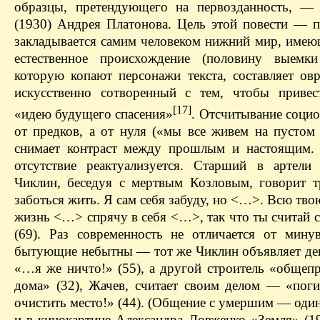
образцы, претендующего на первозданность, —
(1930) Андрея Платонова. Цель этой повести — по
закладывается самим человеком нижний мир, имею
естественное происхождение (половину выемки
которую копают персонажи текста, составляет овр
искусственно сотворенный с тем, чтобы приве
[17]
«идею будущего спасения»
. Отсчитывание соци
от предков, а от нуля («мы все живем на пустом 
снимает контраст между прошлым и настоящим.
отсутствие реактуализуется. Старший в артели 
Чиклин, беседуя с мертвым Козловым, говорит 
заботься жить. Я сам себя забуду, но <…>. Всю т
жизнь <…> спрячу в себя <…>, так что ты считай 
(69). Раз современность не отличается от мину
бытующие небытны — тот же Чиклин объявляет дев
«…я же ничто!» (55), а другой строитель «общепр
дома» (32), Жачев, считает своим делом — «поги
очистить место!» (44). (Общение с умершим — оди
и в кинокартине Александра Довженко «Земля» (19