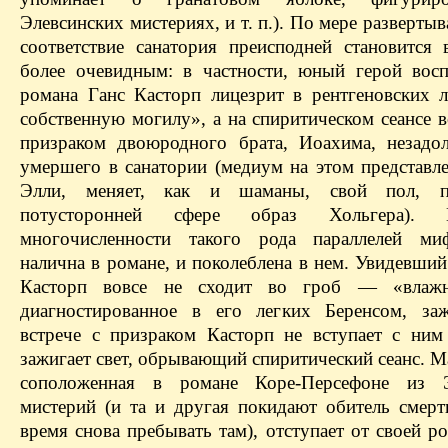
Элевсинских мистериях, и т. п.). По мере разверты
соответствие санатория преисподней становится 
более очевидным: в частности, юный герой восп
романа Ганс Касторп лицезрит в рентгеновских 
собственную могилу», а на спиритическом сеансе в
призраком двоюродного брата, Иоахима, незадо
умершего в санатории (медиум на этом представле
Элли, меняет, как и шаманы, свой пол, 
потусторонней сфере образ Хольгера).
многочисленности такого рода параллелей ми
налична в романе, и поколеблена в нем. Увидевший
Касторп вовсе не сходит во гроб — «влажн
диагностированное в его легких Беренсом, за
встрече с призраком Касторп не вступает с ним
зажигает свет, обрывающий спиритический сеанс. 
соположенная в романе Коре-Персефоне из Э
мистерий (и та и другая покидают обитель смерт
время снова пребывать там), отступает от своей ро