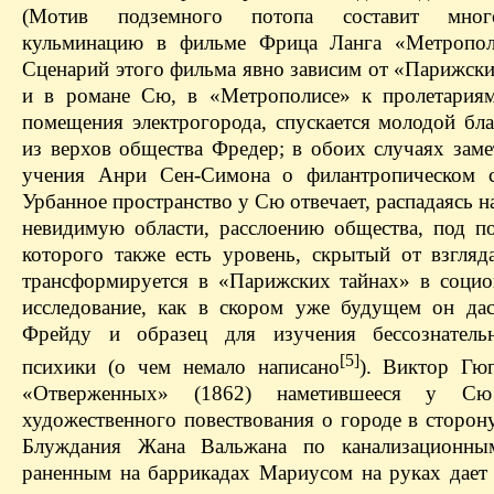
(Мотив подземного потопа составит мног
кульминацию в фильме Фрица Ланга «Метрополи
Сценарий этого фильма явно зависим от «Парижски
и в романе Сю, в «Метрополисе» к пролетария
помещения электрогорода, спускается молодой бла
из верхов общества Фредер; в обоих случаях заме
учения Анри Сен-Симона о филантропическом с
Урбанное пространство у Сю отвечает, распадаясь 
невидимую области, расслоению общества, под п
которого также есть уровень, скрытый от взгляда
трансформируется в «Парижских тайнах» в социо
исследование, как в скором уже будущем он да
Фрейду и образец для изучения бессознатель
[5]
психики (о чем немало написано
). Виктор Гю
«Отверженных» (1862) наметившееся у Сю
художественного повествования о городе в сторон
Блуждания Жана Вальжана по канализационны
раненным на баррикадах Мариусом на руках дает