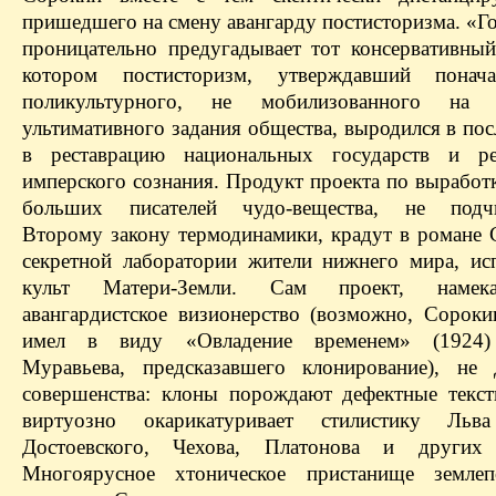
пришедшего на смену авангарду постисторизма. «Г
проницательно предугадывает тот консервативный
котором постисторизм, утверждавший понач
поликультурного, не мобилизованного на 
ультимативного задания общества, выродился в по
в реставрацию национальных государств и ре
имперского сознания. Продукт проекта по выработ
больших писателей чудо-вещества, не подч
Второму закону термодинамики, крадут в романе 
секретной лаборатории жители нижнего мира, и
культ Матери-Земли. Сам проект, наме
авангардистское визионерство (возможно, Сороки
имел в виду «Овладение временем» (1924)
Муравьева, предсказавшего клонирование), не
совершенства: клоны порождают дефектные текс
виртуозно окарикатуривает стилистику Льва
Достоевского, Чехова, Платонова и других п
Многоярусное хтоническое пристанище землепо