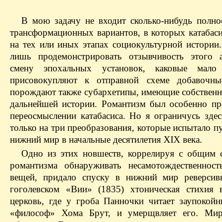
В мою задачу не входит сколько-нибудь полно
трансформационных вариантов, в которых катабаси
на тех или иных этапах социокультурной истории
лишь продемонстрировать отзывчивость этого 
смену эпохальных установок, каковые мало
присовокупляют к отправной схеме добавочные
порождают также субархетипы, имеющие собственн
дальнейшей истории. Романтизм был особенно пр
переосмыслении катабасиса. Но я ограничусь здес
только на три преобразования, которые испытало п
нижний мир в начальные десятилетия XIX века.
Одно из этих новшеств, коррелируя с общим 
романтизма обнаруживать несамотождественност
вещей, придало спуску в нижний мир реверсив
гоголевском «Вии» (1835) хтоническая стихия 
церковь, где у гроба Панночки читает заупокой
«философ» Хома Брут, и умерщвляет его. Мир