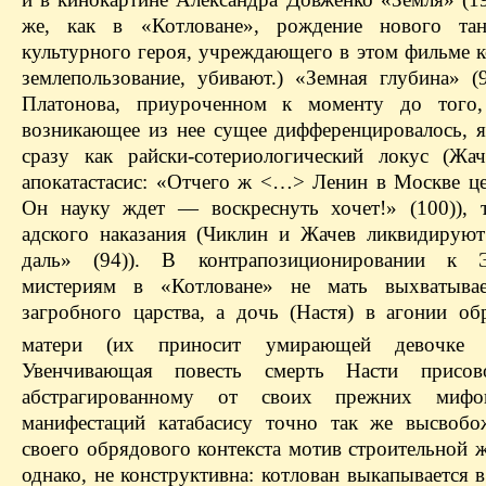
же, как в «Котловане», рождение нового тана
культурного героя, учреждающего в этом фильме к
землепользование, убивают.) «Земная глубина» (9
Платонова, приуроченном к моменту до того,
возникающее из нее сущее дифференцировалось, я
сразу как райски-сотериологический локус (Жа
апокатастасис: «Отчего ж <…> Ленин в Москве ц
Он науку ждет — воскреснуть хочет!» (100)), 
адского наказания (Чиклин и Жачев ликвидируют
даль» (94)). В контрапозиционировании к Э
мистериям в «Котловане» не мать выхватыва
загробного царства, а дочь (Настя) в агонии обр
матери (их приносит умирающей девочке Ч
Увенчивающая повесть смерть Насти присов
абстрагированному от своих прежних мифоп
манифестаций катабасису точно так же высвоб
своего обрядового контекста мотив строительной 
однако, не конструктивна: котлован выкапывается 