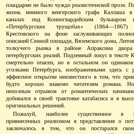
плацдарме не было чуждо реалистической прозе. П
жизнь мнимого венгерского графа Каллаша в
каналах под Конногвардейским бульваром 
«Петербургских трущобах» (1864—1867) 
Крестовского на фоне заслуживающих полно
описаний Сенной площади, Вяземского дома, Литов
толкучего рынка в районе Апраксина двор
петербургских реалий. Подземный локус в тексте 
смертельно опасен, но в остальном он одинако
уголками Петербурга, изображенными здесь с 
эффектное открытие неизвестного в том, что при
будто хорошо знакомо читателям романа. Н
неполным отрывом от романтических начинани
добивался в своей трактовке катабасиса и в высо
оригинальных решений.
Пожалуй, наиболее существенное в ин
привнесенных реализмом в представления о пот
заключалось в том, что он постарался сконс