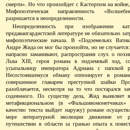
смерти». Но что произойдет с Касторпом на войне,
Мифопоэтическая направленность «Волшеб
разрешается в неопределенности.
Неопределенность при изображении кат
предавангардистской литературе не обязательно зат
мифопоэтические начала. В «Подземельях Ватик
Андре Жида он мог бы произойти, но не случается
напрасно заманивают, распространяя слух о пох
Льва XIII, героя романа в подземный ход, с
усыпальницу императора Адриана с папской ре
Несостоявшемуся обману оппонирует в романе
совершенное главарем преступной шайки Пр
разоблачается, несмотря на то что постарался за
содеянного. По существу дела, Жид выявляет 
метафикциональном (в «Фальшивомонетчиках» 
качество текста выйдет наружу) романе осуществ
мере литературной эволюции движение от р
путешествии в области за гранью опыта к повес