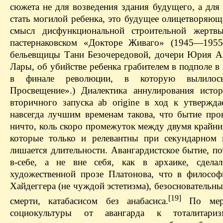
сюжета не для возведения здания будущего, а для
стать могилой ребенка, это будущее олицетворяющ
смысл дисфункциональной строительной жертв
пастернаковском «Докторе Живаго» (1945—1955
бельевщицы Тани Безочередовой, дочери Юрия А
Лары, об убийстве ребенка грабителем в подполе 
в финале революции, в которую вылилось
Просвещение».) Диалектика аннулирования исто
вторичного запуска ab origine в ход к утвержд
навсегда лучшим временам такова, что бытие пров
ничто, коль скоро промежуток между двумя крайни
которые только и релевантны при секундарном п
лишается длительности. Авангардистское бытие, п
в-себе, а не вне себя, как в архаике, сдела
художественной прозе Платонова, что в филосо
Хайдеггера (не чуждой эстетизма), безосновательн
[19]
смерти, катабасисом без анабасиса.
По мере
социокультуры от авангарда к тоталитари