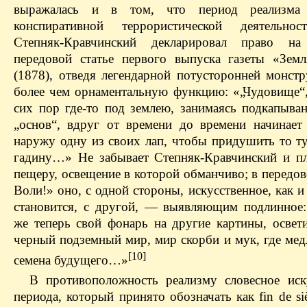
выражалась и в том, что период реализма
конспиративной террористической деятельнос
Степняк-Кравчинский декларировал право н
передовой статье первого выпуска газеты «Зем
(1878), отведя легендарной потусторонней монстр
более чем орнаментальную функцию: «„Чудовище“
сих пор где-то под землею, занимаясь подкапыва
„основ“, вдруг от времени до времени начинает
наружу одну из своих лап, чтобы придушить то ту
гадину…» Не забывает Степняк-Кравчинский и п
пещеру, освещение в которой обманчиво; в передо
Воли!» оно, с одной стороны, искусственное, как и 
становится, с другой, — выявляющим подлинное
же теперь свой фонарь на другие картины, осве
черный подземный мир, мир скорби и мук, где мед
[10]
семена будущего…»
В противоположность реализму словесное иск
периода, который принято обозначать как fin de siè