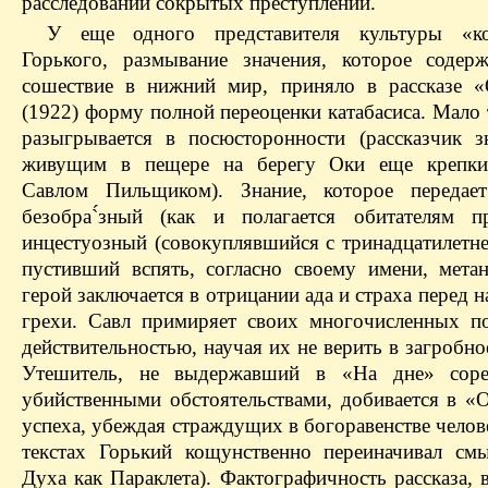
расследовании сокрытых преступлений.
У еще одного представителя культуры «ко
Горького, размывание значения, которое содер
сошествие в нижний мир, приняло в рассказе 
(1922) форму полной переоценки катабасиса. Мало 
разыгрывается в посюсторонности (рассказчик з
живущим в пещере на берегу Оки еще крепки
Савлом Пильщиком). Знание, которое передает
безобра`́зный (как и полагается обитателям пр
инцестуозный (совокуплявшийся с тринадцатилетне
пустивший вспять, согласно своему имени, мета
герой заключается в отрицании ада и страха перед н
грехи. Савл примиряет своих многочисленных по
действительностью, научая их не верить в загробно
Утешитель, не выдержавший в «На дне» соре
убийственными обстоятельствами, добивается в «
успеха, убеждая страждущих в богоравенстве челов
текстах Горький кощунственно переиначивал см
Духа как Параклета). Фактографичность рассказа,