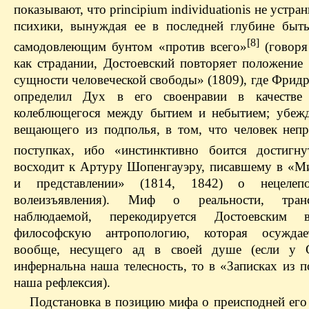
показывают, что principium individuationis не устра
психики, вынуждая ее в последней глубине быть
[8]
самодовлеющим бунтом «против всего»
(говоря
как страдании, Достоевский повторяет положение 
сущности человеческой свободы» (1809), где Фрид
определил Дух в его своенравии в качестве 
колеблющегося между бытием и небытием; убежд
вещающего из подполья, в том, что человек непр
поступках, ибо «инстинктивно боится достигну
восходит к Артуру Шопенгауэру, писавшему в «Ми
и представлении» (1814, 1842) о нецелепо
волеизъявления). Миф о реальности, транс
наблюдаемой, перекодируется Достоевским 
философскую антропологию, которая осуждае
вообще, несущего ад в своей душе (если у С
инфернальна наша телесность, то в «Записках из 
наша рефлексия).
Подстановка в позицию мифа о преисподней его 