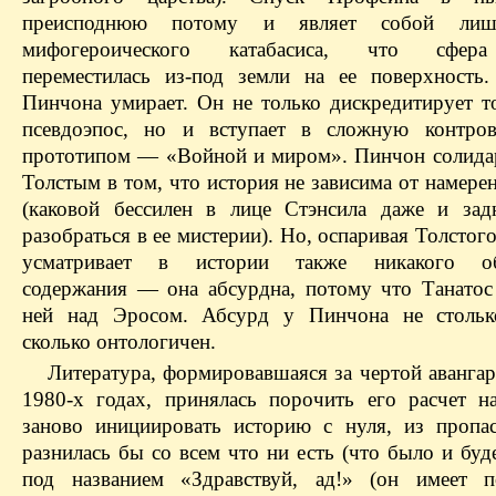
преисподнюю потому и являет собой лиш
мифогероического катабасиса, что сфера
переместилась из-под земли на ее поверхность
Пинчона умирает. Он не только дискредитирует т
псевдоэпос, но и вступает в сложную контров
прототипом — «Войной и миром». Пинчон солида
Толстым в том, что история не зависима от намере
(каковой бессилен в лице Стэнсила даже и за
разобраться в ее мистерии). Но, оспаривая Толстог
усматривает в истории также никакого об
содержания — она абсурдна, потому что Танатос 
ней над Эросом. Абсурд у Пинчона не столько
сколько онтологичен.
Литература, формировавшаяся за чертой аванга
1980-х годах, принялась порочить его расчет н
заново инициировать историю с нуля, из пропас
разнилась бы со всем что ни есть (что было и буде
под названием «Здравствуй, ад!» (он имеет п