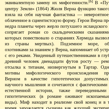
[6]
эквивалентную замену их мифогенности.
В «Пут
центру Земли» (1864) Жюля Верна функцию такого
взяла на себя научная фантастика — невероятное 
облаченное в сциентистскую форму. Герои Верна п
недра планеты через жерло потухшего исландского 
сопрягает роман со скальдическими сказаниям
которых повествовало о стараниях Хермода вызвол
из страны мертвых). Подземное море, об
охотниками за знанием у Верна, напоминает об уст
с его реками. Увиденный путешественниками в глу
древний человек двенадцати футов росту — рем
отсылка к титанам, низвергнутым в Тартар. Одн
мотивы мифологического происхождения пре
Верном в качестве гипотетически допустимы
научного мышления и сочетаются с фактическими
естественной истории, также переведенным
гипотетических (в романе оживают ископаемы
виды). Миф находит в реализме свой конец и в 
время зарождается сызнова как ждущий экспери