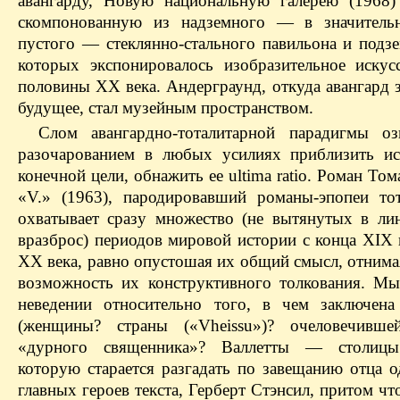
авангарду, Новую национальную галерею (1968)
скомпонованную из надземного — в значительн
пустого — стеклянно-стального павильона и подзе
которых экспонировалось изобразительное искус
половины ХХ века. Андерграунд, откуда авангард 
будущее, стал музейным пространством.
Слом авангардно-тоталитарной парадигмы оз
разочарованием в любых усилиях приблизить и
конечной цели, обнажить ее ultima ratio. Роман То
«V.» (1963), пародировавший романы-эпопеи тот
охватывает сразу множество (не вытянутых в ли
вразброс) периодов мировой истории с конца XIX 
ХХ века, равно опустошая их общий смысл, отнима
возможность их конструктивного толкования. Мы
неведении относительно того, в чем заключен
(женщины? страны («Vheissu»)? очеловечивше
«дурного священника»? Валлетты — столицы
которую старается разгадать по завещанию отца о
главных героев текста, Герберт Стэнсил, притом что