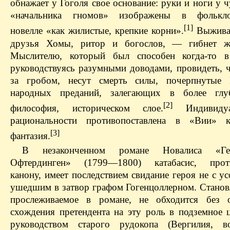
обнажает у Гоголя свое основание: руки и ноги у
«начальника гномов» изображены в фолькло
[1]
новелле «как жилистые, крепкие корни».
Выжива
друзья Хомы, ритор и богослов, — гибнет ж
Мыслителю, который был способен когда-то в
руководствуясь разумными доводами, провидеть, ч
за гробом, несут смерть силы, почерпнутые 
народных преданий, залегающих в более глу
[2]
философия, историческом слое.
Индивидуал
рациональности противопоставлена в «Вии» ко
[3]
фантазия.
В незаконченном романе Новалиса «Г
Офтердинген» (1799—1800) катабасис, прот
канону, имеет последствием свидание героя не с у
ушедшим в затвор графом Гогенцоллерном. Становл
прослеживаемое в романе, не обходится без о
схождения претендента на эту роль в подземное ц
руководством старого рудокопа (Вергилия, в