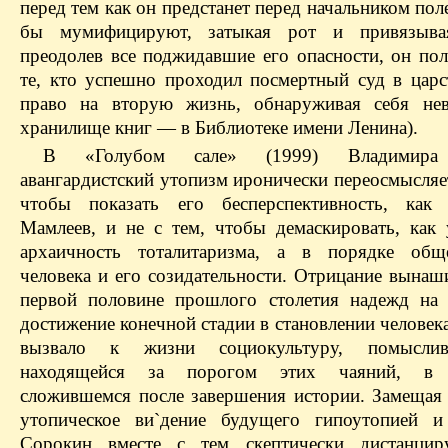
перед тем как он предстанет перед начальником поле
бы мумифицируют, затыкая рот и привязыва
преодолев все поджидавшие его опасности, он пол
те, кто успешно проходил посмертный суд в царс
право на вторую жизнь, обнаруживая себя не
хранилище книг — в Библиотеке имени Ленина).
В «Голубом сале» (1999) Владимира
авангардистский утопизм иронически переосмысляет
чтобы показать его бесперспективность, как 
Мамлеев, и не с тем, чтобы демаскировать, как 
архаичность тоталитаризма, а в порядке общ
человека и его созидательности. Отрицание вынаш
первой половине прошлого столетия надежд на
достижение конечной стадии в становлении человек
вызвало к жизни социокультуру, помысли
находящейся за порогом этих чаяний, в 
сложившемся после завершения истории. Замещая
утопическое ви`дение будущего гипо­утопией и
Сорокин вместе с тем скептически дистанцир