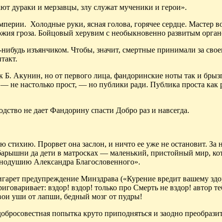
щают
дураки
и мерзавцы, злу служат мученики и герои».
мперии.
Холодные руки, ясная голова, горячее сердце. Мастер 
ожия
гроза. Бойцовый херувим с необыкновенно развитым орган
м-нибудь
изъянчиком
. Чтобы, значит, смертные принимали за
свое
такт.
к Б.
Акунин
, но от первого лица,
фандоринские
ноты так и брыз
, — не настолько прост, — но публики
ради
. Публика проста как 
одство не дает
Фандорину
спасти Добро раз и навсегда.
тихию. Прорвет она заслон, и ничто ее уже не остановит. За 
е барышни да дети в матросках — маленький, пристойный мир, к
аснодушию Александра Благословенного».
сигарет предупреждение Минздрава («Курение вредит вашему зд
иговаривает: вздор! вздор! только про Смерть не вздор! автор те
свои уши от лапши, бедный мозг от пудры!
 добросовестная попытка круто приподняться и заодно преобрази