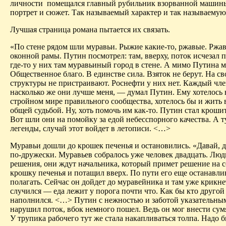
личности
помещался главный рубильник взорванной машин
портрет и сюжет. Так называемый характер и так называемую 
Лучшая страница романа пытается их связать.
«По стене рядом шли муравьи. Рыжие какие-то, ржавые. Ржав
оконной рамы. Путин посмотрел: там, вверху, поток исчезал п
где-то у них там муравьиный город в стене. А мимо Путина 
Общественное благо. В единстве сила. Взяток не берут. На с
структуры не пристраивают. Роснефти у них нет. Каждый чле
насколько же они лучше меня, — думал Путин. Ему хотелось в
стройном мире правильного сообщества, хотелось бы и жит
общей судьбой. Ну, хоть помочь им как-то. Путин стал кроши
Вот шли они на помойку за едой небесспорного качества. А т
легенды, случай этот войдет в летописи. <…>
Муравьи дошли до крошек печенья и остановились.
«Давай, д
по-дружески.
Муравьев собралось уже человек двадцать. Люд
решения, они ждут начальника, который примет решение на с
крошку печенья и потащил вверх. По пути его еще останавлив
полагать. Сейчас он дойдет до муравейника и там уже крикн
случился — еда лежит у порога почти что. Как бы кто другой
наполнился. <…> Путин с нежностью и заботой указательным 
нарушил поток, вбок немного пошел. Ведь он мог внести сумя
У трупика рабочего тут же стала накапливаться толпа. Надо 