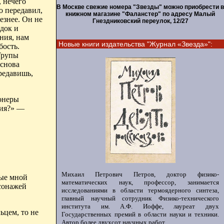
, нечего
В Москве свежие номера "Звезды" можно приобрести в
о передавил,
книжном магазине "Фаланстер" по адресу Малый
езнее
. Он не
Гнездниковский переулок, 12/27
ядок и
ния, нам
Новые книги издательства "Журнал «Звезда»":
бость.
Трупы
 снова
редавишь,
ионеры
тия?» —
Михаил Петрович Петров, доктор физико-
ные мной
математических наук, профессор, занимается
рсонажей
исследованиями в области термоядерного синтеза,
главный научный сотрудник Физико-технического
института им. А.Ф. Иоффе, лауреат двух
ьцем, то не
Государственных премий в области науки и техники.
Автор более двухсот научных работ.