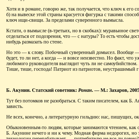
Хотя и в романе, говорю же, так получается, что ключ к его с
б) на вывеске этой страны красуется фигурка с такими спосо
ключ ищи-свищи. За пределами суверенного вымысла.
Кстати, о вымысле (в-третьих, но в скобках): муравьиное св
отделаться от подозрения, что — с натуры? То
есть
чтобы дост
нибудь размазать по стене.
Но это — к слову. Побочный суверенный
домысел
. Вообще —
будет, то ли нет, а когда — и вовсе неизвестно. Но факт, чт
любимого руководителя
выглядит
чуть ли не самоубийством. 
Тише, тише, господа! Патриот из патриотов, неустрашимый 
Б.
Акунин
. Статский советник:
Роман
. — М.: Захаров, 2005
Тут без потомков не разобраться. С таким писателем, как Б.
А
зависть.
Не всех, конечно, а литературную гильдию: нас, пишущих,
о
Обыкновенным-то людям, которые занимаются чтением, как от
Б.
Акунине
нечего и ни к чему. Модная фирма недорогих, но 
технологии перерабатывает, —
потребителю
не все ли равно?