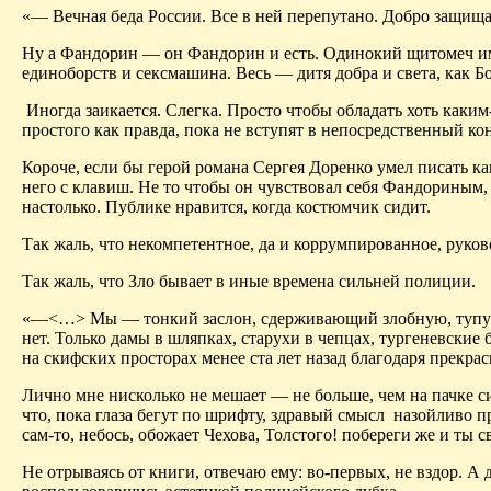
«— Вечная беда России. Все в ней перепутано. Добро защи
Ну а
Фандорин
— он
Фандорин
и есть.
Одинокий
щитомеч
и
единоборств и
секс­машина
. Весь — дитя добра и света, как
Б
Иногда заикается. Слегка. Просто чтобы обладать хоть каки
простого как правда, пока не вступят в непосредственный кон
Короче, если бы герой романа Сергея Доренко умел писать ка
него с клавиш. Не то чтобы он чувствовал себя
Фандориным
настолько. Публике нравится, когда костюмчик сидит.
Так жаль, что некомпетентное, да и коррумпированное, руков
Так жаль, что Зло бывает в иные времена сильней полиции.
«—<…> Мы — тонкий заслон, сдерживающий злобную, тупую с
нет. Только дамы в шляпках, старухи в чепцах, тургеневски
на скифских просторах менее ста лет назад благодаря прекр
Лично мне нисколько не мешает — не больше, чем на пачке 
что, пока глаза бегут по шрифту, здравый смысл
назойливо пр
c
ам-то
, небось, обожает Чехова, Толстого! побереги же и ты 
Не отрываясь от книги, отвечаю ему: во-первых, не вздор. А