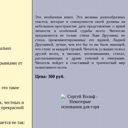
Это необычная книга. Это мозаика разнообразных
текстов, которые в совокупности своей должны на
небольшом пространстве дать представление о яркой
личности и особенной судьбы поэта. Читателю
предлагаются не только стихи Льва Друскина, но
стихи, прокомментированные его вдовой, Лидией
Друскиной, лучше, чем кто бы то ни было знающей,
иально
что стоит за каждой строкой. Читатель услышит голоса
друзей поэта, в письмах, воспоминаниях, стихах,
рассказывающих о драме гонений и эмиграции.
 рывками от
Читатель войдет в счастливый и трагический мир
талантливого поэта.
Цена: 300 руб.
 это такое
х, честных и
 прекрасной
ется не так: