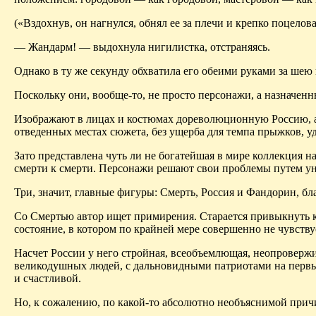
(«Вздохнув, он нагнулся, обнял ее за плечи и крепко поцело
— Жандарм! — выдохнула нигилистка, отстраняясь.
Однако в ту же секунду обхватила его обеими руками за шею и
Поскольку они, вообще-то, не просто персонажи, а назначенн
Изображают в лицах и костюмах дореволюционную Россию, а
отведенных местах сюжета, без ущерба для темпа прыжков, у
Зато представлена чуть ли не богатейшая в мире коллекция 
смерти к смерти. Персонажи решают свои проблемы путем у
Три, значит, главные фигуры: Смерть, Россия и
Фандорин
, б
Со Смертью автор ищет примирения. Старается привыкнуть к 
состояние, в
котором
по крайней мере совершенно не чувству
Насчет России у него стройная, всеобъемлющая, неопровержи
великодушных людей, с дальновидными патриотами на первы
и счастливой.
Но, к сожалению, по какой-то абсолютно необъяснимой причин