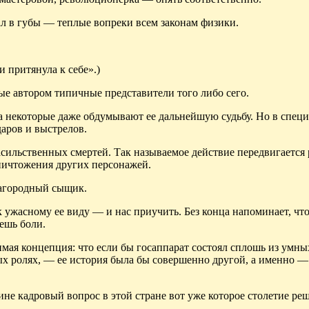
вал в губы — теплые вопреки всем законам физики.
 притянула к себе».)
ые автором типичные представители того либо сего.
 некоторые даже обдумывают ее дальнейшую судьбу. Но в спец
даров и выстрелов.
насильственных смертей. Так называемое действие передвигается
ничтожения других персонажей.
лагородный сыщик.
ужасному ее виду — и нас приучить. Без конца напоминает, что
ешь боли.
мая концепция: что если бы госаппарат состоял сплошь из умны
х ролях, — ее история была бы совершенно другой, а именно —
е кадровый вопрос в этой стране вот уже которое столетие реша