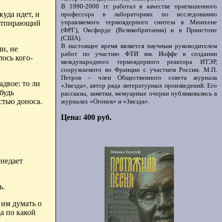
В 1990-2000 гг. работал в качестве приглашенного
куда идет, и
профессора в лабораториях по исследованию
управляемого термоядерного синтеза в Мюнхене
отпирающий
(ФРГ), Оксфорде (Великобритания) и в Принстоне
(США).
В настоящее время является научным руководителем
и, не
работ по участию ФТИ им. Иоффе в создании
ось кого-
международного термоядерного реактора ИТЭР,
сооружаемого во Франции с участием России. М.П.
Петров – член Общественного совета журнала
адвое: то ли
«Звезда», автор ряда литературных произведений. Его
будь
рассказы, заметки, мемуарные очерки публиковались в
стью доноса.
журналах «Огонек» и «Звезда».
Цена: 400 руб.
снедает
ь.
 им думать о
а по какой