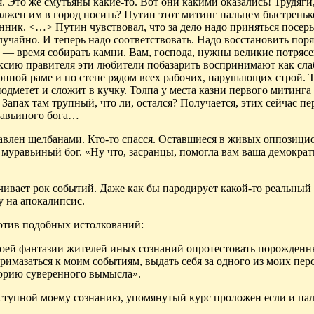
я. Это же смутьяны какие-то. Вот
они
какими оказались!
Трудяги
должен им в город носить? Путин этот митинг пальцем быстреньк
онник. <…> Путин чувствовал, что за дело надо приняться
посерь
учайно. И теперь надо соответствовать. Надо восстановить пор
 — время собирать камни. Вам, господа, нужны великие потрясе
ксию правителя эти любители
побазарить
воспринимают как сла
онной раме и по стене рядом всех рабочих, нарушающих строй. 
дметет и сложит в кучку. Толпа у места казни первого митинга
апах там трупный, что ли, остался? Получается, этих сейчас пе
уравьиного бога…
давлен
щелбанами
. Кто-то спасся. Оставшиеся в живых оппозиц
л муравьиный бог. «Ну что,
засранцы
, помогла вам ваша демокра
чивает рок событий. Даже как бы пародирует какой-то реальный
у на апокалипсис.
ротив подобных истолкований:
оей фантазии жителей иных сознаний опротестовать порожден
римазаться к моим событиям, выдать себя за одного из моих пе
торию суверенного вымысла».
 доступной моему сознанию, упомянутый курс проложен если и пал