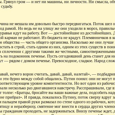
ы.
Грянул гром — и нет ни машины, ни личности. Ни смысла, о
судьбу.
чина не мешала им довольно быстро передвигаться. Поток шел о
од рамой. Но ведь не на улицу же они уходили в мороз, правильн
муравьи идут на работу. Вот — достойнейшие из достойнейших. Д
вой карман не работают. Из бюджета не крадут. Племянничков в 
н общества — часть общего организма. Насколько же они лучше 
стать в строй, стать одним из них, одним из этих существ в пон
ь в сплочении с другими такими же честными, самоотверженным
ть на подоконник печенье. Пусть сегодняшний день станет для н
ут — рядом с домом печенье. Превосходное, сладкое. Народ слож
авай, нечего ворон считать, давай, давай, налетай», — подбадр
и эти бурно между собой общались. Путин понял: они не могут 
оответствующем уровне компетентности. Но вот один из рабочи
али несколько раз двигавшиеся навстречу. Расспрашивали, где в
ет толпе: «Братцы, бросайте вы ваши важные дела,
подсобить
надо
 не прибрал».
И
правда, показалось Путину, поток сверху вдруг з
пальцем правой руки размазал по стене одного из рабочих, кот
тицу и неразбериху, смятение мог внести в сердца других члено
бы гражданам проходить, не задерживаться. Внизу печенье ждет,