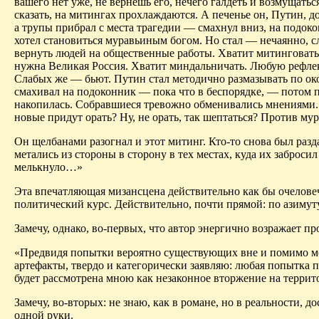
вашего нет уже, не вернешь его, нечего галдеть и возмущатьс
сказать, на митингах прохлаждаются. А печенье он, Путин, 
а трупы прибрал с места трагедии — смахнул вниз, на подок
хотел становиться муравьиным богом. Но стал — нечаянно, сл
вернуть людей на общественные работы. Хватит митинговать
нужна Великая Россия. Хватит миндальничать. Любую рефле
Слабых же — бьют. Путин стал методично размазывать по ок
смахивал на подоконник — пока что в беспорядке, — потом по
накопилась.
Собравшиеся
тревожно обменивались мнениями. З
новые
придут орать? Ну, не орать, так шептаться? Против м
Он
щелбанами
разогнал и этот митинг. Кто-то снова был раз
метались из стороны в сторону в тех местах, куда их заброси
мелькнуло…»
Эта впечатляющая мизансцена действительно как бы очелове
политический курс.
Действительно, почти прямой: по азимут
Замечу, однако, во-первых, что автор энергично возражает п
«Предвидя попытки вероятно существующих
вне
и
помимо
м
артефакты, твердо и категорически заявляю: любая попытка п
будет рассмотрена мною как незаконное вторжение на терри
Замечу, во-вторых: не знаю, как в романе, но в реальности,
одной руки.