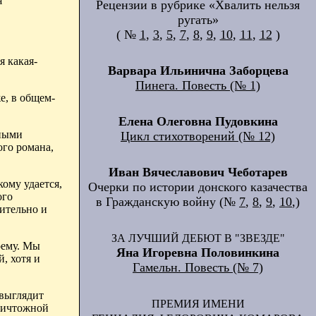
я
Рецензии в рубрике «Хвалить нельзя
ругать»
( №
1
,
3
,
5
,
7
,
8
,
9
,
10
,
11
,
12
)
я какая-
Варвара Ильинична Заборцева
Пинега. Повесть (№ 1)
е, в общем-
Елена Олеговна Пудовкина
вными
Цикл стихотворений (№ 12)
ого романа,
Иван Вячеславович Чеботарев
кому удается,
Очерки по истории донского казачества
ого
в Гражданскую войну (№
7
,
8
,
9
,
10
,)
ительно и
ЗА ЛУЧШИЙ ДЕБЮТ В "ЗВЕЗДЕ"
оему. Мы
Яна Игоревна Половинкина
, хотя и
Гамельн. Повесть (№ 7)
 выглядит
ПРЕМИЯ ИМЕНИ
 ничтожной