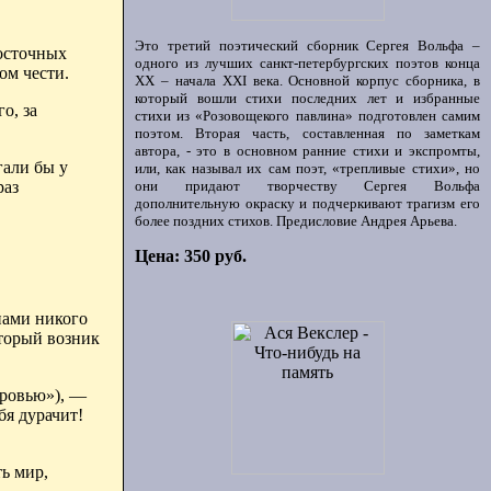
Это третий поэтический сборник Сергея Вольфа –
восточных
одного из лучших санкт-петербургских поэтов конца
ом чести.
ХХ – начала XXI века. Основной корпус сборника, в
который вошли стихи последних лет и избранные
го
, за
стихи из «Розовощекого павлина» подготовлен самим
поэтом. Вторая часть, составленная по заметкам
автора, - это в основном ранние стихи и экспромты,
гали бы у
или, как называл их сам поэт, «трепливые стихи», но
раз
они придают творчеству Сергея Вольфа
дополнительную окраску и подчеркивают трагизм его
более поздних стихов. Предисловие Андрея Арьева.
Цена: 350 руб.
нами никого
оторый возник
оровью»), —
бя дурачит!
ть мир,