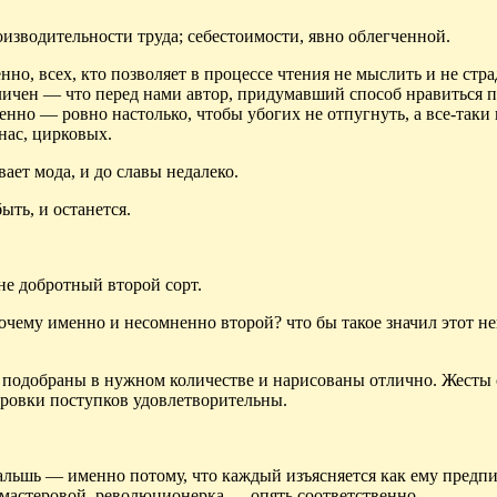
оизводительности труда; себестоимости, явно облегченной.
но, всех, кто позволяет в процессе чтения не мыслить и не страд
личен — что перед нами автор, придумавший способ нравиться 
нно — ровно настолько, чтобы убогих не отпугнуть, а все-таки 
нас, цирковых.
ет мода, и до славы недалеко.
ыть, и останется.
лне добротный второй сорт.
 почему именно
и
несомненно второй? что бы такое значил этот н
ли подобраны в нужном количестве и нарисованы отлично. Жесты
ровки поступков удовлетворительны.
 фальшь — именно потому, что каждый
изъясняется
как ему предп
мастеровой, революционерка — опять соответственно.