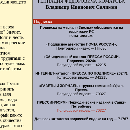
ГЕННАДИЯ ФЕДОРОВИЧА КОМАРОВА
бъединяющего
Владимир Иванович Салимон
Подписка:
т верха
Подписка на журнал «Звезда» оформляется на
о? Значит,
территории РФ
по каталогам:
олг и честь.
коммерческие
«Подписное агентство ПОЧТА РОССИИ»,
нас,
Полугодовой индекс — ПП686
ятном
«Объединенный каталог ПРЕССА РОССИИ.
и
трудягами
с
Подписка–2024»
их чудесным.
Полугодовой индекс — 42215
ит об этом
ИНТЕРНЕТ-каталог «ПРЕССА ПО ПОДПИСКЕ» 2024/1
Полугодовой индекс — Э42215
ивал Путин
«ГАЗЕТЫ И ЖУРНАЛЫ» группы компаний «Урал-
принять
Пресс»
х взял
Полугодовой индекс — 70327
зял, надо
ПРЕССИНФОРМ» Периодические издания в Санкт-
, аврал
Петербурге
агустел,
Полугодовой индекс — 70327
орый как-то
Для всех каталогов подписной индекс на год — 71767
в общества.
дурака
этого