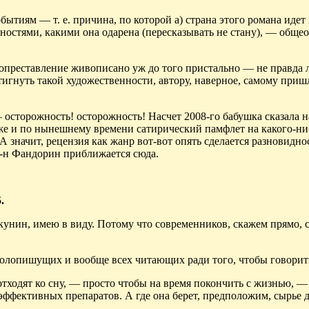
обытиям — т. е. причина, по которой а) страна этого романа идет 
бностями, какими она одарена (пересказывать не стану), —
обще
етопреставление
живописано
уж до того пристально — не правда л
игнуть такой художественности, автору, наверное, самому пришл
 осторожность! осторожность! Насчет 2008-го бабушка сказала н
о уже и по нынешнему времени сатирический памфлет на какого-ни
А значит, рецензия как жанр вот-вот опять сделается разновидно
г-н
Фандорин
приближается сюда.
.
кунин
, имею в виду. Потому что современников, скажем прямо, 
колопишущих
и вообще всех читающих ради того, чтобы говорит
ходят ко сну, — просто чтобы на время покончить с жизнью, —
эффективных препаратов. А где она берет, предположим, сырье д