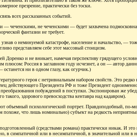
о
Пелевина
. И приблизительно в таком же ключе. Хотя пропорци
омерное презрение, практически без тоски.
связь всех рассказанных событий.
и — чечен­скими, не чеченскими — будет захвачена подмосковна
орческой фантазии не требует.
, узнав о неминуемой катастрофе, население и начальство, — тож
четливо представляем себе этот массовый стоицизм.
гей Доренко и не вникает, намечая перспективу грядущего усло
им плюсом:
Россия в заглавном году исчезнет, а он — автор данн
останется ни в одном глазу, как огурчик.)
тературного героя с нетривиальным набором свойств. Это редко 
лец действующего Президента РФ и тоже Президент одноименн
ы преобразования побуждений в поступки.
Экспонирован
же убед
о такого, здорового превосходства кентавра над
кадавром
).
ают объемный психологический портрет. Правдоподобный, по-м
м похоже, что лишь номинально) субъект на редкость неприятный
подготовленный
(средствами романа) практически никак. И это
вно, в симпатичной или в несимпатичной, в значительной или в