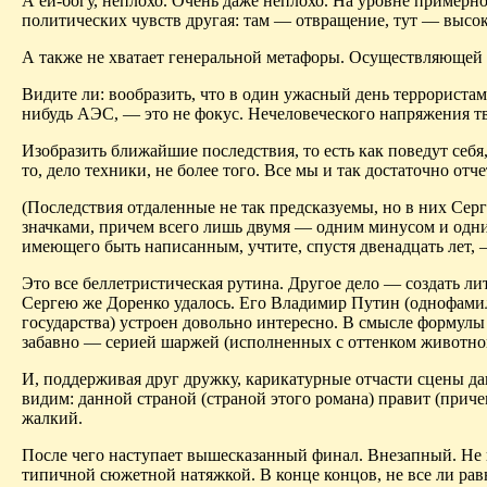
А ей-богу, неплохо. Очень даже неплохо. На уровне примерн
политических чу
вств др
угая: там — отвращение, тут — высок
А также не хватает генеральной метафоры.
Осуществляющей
Видите ли: вообразить, что в один ужасный день террористам
нибудь АЭС, — это не фокус. Нечеловеческого напряжения тв
Изобразить ближайшие последствия, то
есть
как поведут себя
то, дело техники, не более того. Все мы и так достаточно от
(Последствия отдаленные не так предсказуемы, но в них Сер
значками, причем всего лишь двумя — одним минусом и одн
имеющего быть написанным, учтите, спустя двенадцать лет, — 
Это все беллетристическая рутина. Другое дело — создать ли
Сергею же Доренко удалось. Его Владимир Путин (однофами
государства) устроен довольно интересно. В смысле формул
забавно — серией шаржей (исполненных с оттенком животног
И,
поддерживая
друг дружку, карикатурные отчасти сцены д
видим: данной страной (страной этого романа) правит (приче
жалкий.
После чего наступает вышесказанный финал. Внезапный. Не
типичной сюжетной натяжкой.
В конце концов, не все ли ра