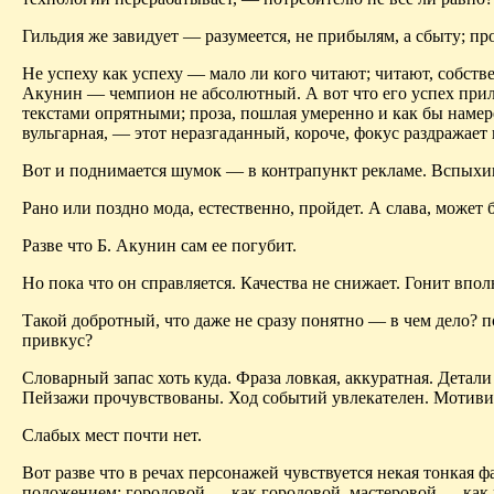
Гильдия же завидует — разумеется, не прибылям, а сбыту; пр
Не успеху как успеху — мало ли кого читают; читают, собствен
Акунин
— чемпион не абсолютный. А вот что его успех при
текстами опрятными; проза, пошлая умеренно и как бы намере
вульгарная, — этот неразгаданный, короче, фокус раздражает 
Вот и поднимается шумок — в контрапункт рекламе. Вспыхива
Рано или поздно мода, естественно, пройдет. А слава, может б
Разве что Б.
Акунин
сам ее погубит.
Но пока что он справляется. Качества не снижает. Гонит впо
Такой добротный, что даже не сразу понятно — в чем дело?
привкус?
Словарный запас хоть куда. Фраза ловкая, аккуратная. Дета
Пейзажи прочувствованы. Ход событий увлекателен. Мотиви
Слабых мест почти нет.
Вот разве что в речах персонажей чувствуется некая тонкая
положением: городовой — как городовой, мастеровой — как 