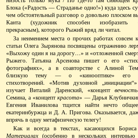
низость только мука / По где-то там сияющей к
Блока («Радость — ​Страданье одно!») куда здесь с
чем обстоятельный разговор о довольно плоском в
Канта (художник способен изобразить бе
прекрасным), которого Рыжий вряд ли читал.
За неимением места о прочих работах совсем к
статьи Олега Зырянова посвящены отражению лер
«Выхожу один я на дорогу…» и «отложенной смерт
Рыжего. Татьяна Арсенова пишет о его «стихо
фотографиях», а в соавторстве с Алиной Тем
близкую тему — ​о «кинооптике» его эл
стихотворений. «Мотив духовной „инициации“
изучает Виталий Даренский, «концепт
вечность
Семина, а «концепт
красота
» — ​Дарья Клубничкин
Евгения Иванилова тщится найти нечто обще
екатеринбуржца и Д. А. Пригова. Оказывается, да
впрячь в одну метафизичесую телегу!
Как и всегда в текстах, касающихся Борис
Материалах
(особенно в нескольких интервью 