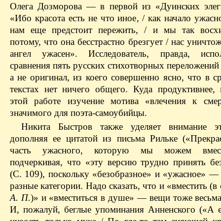
Олега Дозморова — ​в первой из «Дуинских элег
«Ибо красота есть не что иное, / как начало ужасн
нам еще предстоит пережить, / и мы так восх
потому, что она бесстрастно брезгует / нас уничто
ангел ужасен». Исследователь, правда, испо
сравнения пять русских стихотворных переложений 
а не оригинал, из коего совершенно ясно, что в 
текстах нет ничего общего. Куда продуктивнее, 
этой работе изучение мотива «влечения к смер
значимого для поэта-самоубийцы.
Никита Быстров также уделяет внимание эт
дополняя ее цитатой из письма Рильке («Прекра
часть ужасного, которую мы можем вмест
подчеркивая, что «эту версию трудно принять бе
(С. 109), поскольку «безобразное» и «ужасное» —
разные категории. Надо сказать, что и «вместить (в
​А. П.
)» и «вместиться в душе» — ​вещи тоже весьм
И, пожалуй, беглые упоминания Анненского («А е