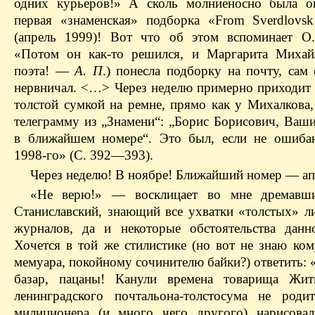
одних курьеров!» А сколь молниеносно была о
первая «знаменская» подборка «From Sverdlovsk
(апрель 1999)! Вот что об этом вспоминает О
«Потом он как-то решился, и Маргарита Михай
поэта! — ​
А. П
.) понесла подборку на почту, сам
нервничал. <…> Через неделю примерно приходит 
толстой сумкой на ремне, прямо как у Михалкова,
телеграмму из „Знамени“: „Борис Борисович, Ваши
в ближайшем номере“. Это был, если не ошиба
1998-го» (С. 392—393).
Через неделю! В ноябре! Ближайший номер — ​ап
«Не верю!» — ​восклицает во мне дремавш
Станиславский, знающий все ухватки «толстых» л
журналов, да и некоторые обстоятельства данн
Хочется в той же стилистике (но вот не знаю ком
мемуара, покойному сочинителю байки?) ответить:
базар, пацаны! Канули времена товарища Жит
ленинградского почтальона-толстосума не роди
милиционера (и много чего другого) нарисова