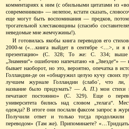
комментариях к ним (с обильными цитатами из «в
современников» — ​нелепое, кстати сказать, словосо
еще могут быть воспоминания — ​предков, потом
трогательной хлестаковщины (спасибо составителя
неведомые мне жемчужины!).
И готовилась якобы книга переводов его стихов
2000-м («…книга выйдет в сентябре <…>, и я 
презентацию» (С. 328; То же: С. 334; выше
„Знамени“» ошибочно напечатано «в „Звезде“» — ​
бывает наоборот, но это, вероятно, опечатка в ист
Голландии-де он «обнаружил целую кучу своих пу
лучшем журнале Голландии (слабо`, что ли, 
название было придумать? — ​
А. П
.) мои стихи 
печатают постоянно» (С. 329). Еще о перев
университета бились над словом „телага“. Ме
одежда? В итоге они послали факсом запрос в жур
Получили ответ и только тогда продолжили 
переводом» (Там же). Припоминаете? «…Тридцать