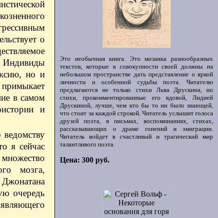
истической
козненного
агрессивным
ельствует о
ществляемое
Это необычная книга. Это мозаика разнообразных
. Индивиды
текстов, которые в совокупности своей должны на
ксию, но и
небольшом пространстве дать представление о яркой
личности и особенной судьбы поэта. Читателю
е примыкает
предлагаются не только стихи Льва Друскина, но
ние в самом
стихи, прокомментированные его вдовой, Лидией
Друскиной, лучше, чем кто бы то ни было знающей,
оистории и
что стоит за каждой строкой. Читатель услышит голоса
друзей поэта, в письмах, воспоминаниях, стихах,
рассказывающих о драме гонений и эмиграции.
о ведомству
Читатель войдет в счастливый и трагический мир
талантливого поэта.
то я сейчас
я множество
Цена: 300 руб.
ого мозга,
и Джонатана
вую очередь
 являющего