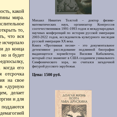
ость, какой
тины мира.
Михаил Никитич Толстой – доктор физико-
слительное
математических наук, организатор Конгрессов
соотечественников 1991-1993 годов и международных
открыть то,
научных конференций по истории русской эмиграции
ь, что вся
2003-2022 годов, исследователь культурного наследия
русской эмиграции ХХ века.
е исчерпало
Книга «Протяжная песня» - это документальное
ии до конца
детективное расследование подлинной биографии
выдающегося хормейстера Василия Кибальчича,
 но и будет
который стал знаменит в США созданием уникального
едпосылку,
Симфонического хора, но считался загадочной
фигурой русского зарубежья.
 когда его
я отсрочка
Цена: 1500 руб.
ия на свое
 в «дурную
ем, делает
ергии и для
 поддаются
демагогией