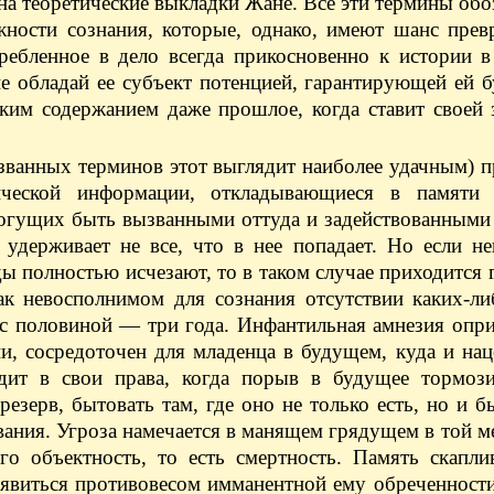
на теоретические выкладки Жане. Все эти термины обо
жности сознания, которые, однако, имеют шанс прев
ребленное в дело всегда прикосновенно к истории в
не обладай ее субъект потенцией, гарантирующей ей 
ким содержанием даже прошлое, когда ставит своей 
азванных терминов этот выглядит наиболее удачным) 
ической информации, откладывающиеся в памяти 
могущих быть вызванными оттуда и задействованными
 удерживает не все, что в нее попадает. Но если н
ы полностью исчезают, то в таком случае приходится 
ак невосполнимом для сознания отсутствии каких-ли
 с половиной — три года. Инфантильная амнезия опр
и, сосредоточен для младенца в будущем, куда и нац
одит в свои права, когда порыв в будущее тормози
езерв, бытовать там, где оно не только есть, но и б
ния. Угроза намечается в манящем грядущем в той ме
го объектность, то есть смертность. Память скапли
 явиться противовесом имманентной ему обреченности