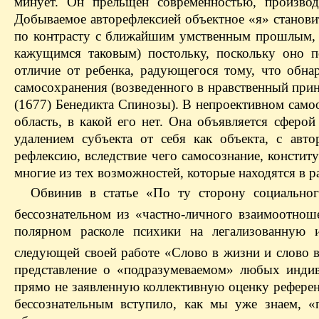
минует. Он прельщен современностью, производ
Добываемое авторефлексией объектное «я» станови
по контрасту с ближайшим умственным прошлым, 
кажущимся таковым) постольку, поскольку оно п
отличие от ребенка, радующегося тому, что обна
самосохранения (возведенного в нравственный при
(1677) Бенедикта Спинозы). В непроективном само
область, в какой его нет. Она объявляется сферой
удалением субъекта от себя как объекта, с авт
рефлексию, вследствие чего самосознание, констит
многие из тех возможностей, которые находятся в 
Обвинив в статье «По ту сторону социальног
бессознательном из «частно-личного взаимоотнош
полярном расколе психики на легализованную 
следующей своей работе «Слово в жизни и слово в
представление о «подразумеваемом» любых инди
прямо не заявленную коллективную оценку референ
бессознательным вступило, как мы уже знаем, «