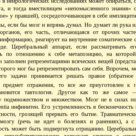
 в нейрологических исследованиях может опираться, о
га, и тогда вместилищем «непомысленного знания» о
ное» у правшей), сосредоточивающее в себе имплицит
 если бы мозг и впрямь думал. Но думает ли рука и
рганов, его часть, отличающаяся от прочих часте
информацию, реагирует на внутренние соматические 
де. Церебральный аппарат, если рассматривать ег
ть по отношению к себе метапозицию, на которой
 заполнен репрезентациями всяческих вещей (предст
торого мог бы репрезентировать сам себя. Впрочем, м
го задачи принимается решать правое (обратное
предмет отражения, то все же приуготовлен к 
становится тавтология. Другое как то же самое
ду подмножеством и множеством. Мозг не в силах по
entia инфинитен. Его устремленность в бесконечность
сности, грозящей прервать его бытие. Травматическ
 мозгу (речь не идет о болезнях и ранениях), а 
ость может быть подвергнута отрицанию. Церебральн
о автосубституирование допускает слияние с нега