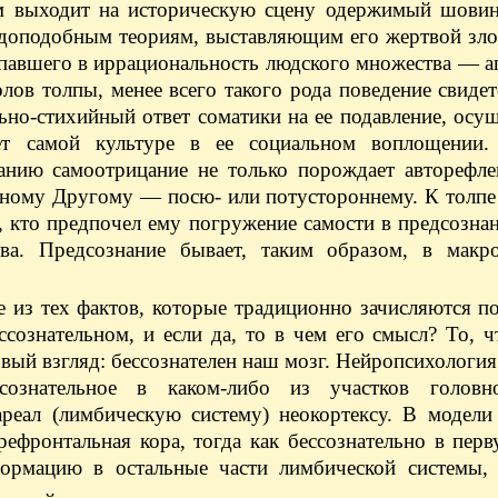
м выходит на историческую сцену одержимый шовин
вдоподобным теориям, выставляющим его жертвой зло
впавшего в иррациональность людского множества — 
ов толпы, менее всего такого рода поведение свидет
льно-стихийный ответ соматики на ее подавление, осу
ает самой культуре в ее социальном воплощении
нанию самоотрицание не только порождает авторефле
етному Другому — посю- или потустороннему. К толп
е, кто предпочел ему погружение самости в предсозна
ва. Предсознание бывает, таким образом, в макр
е из тех фактов, которые традиционно зачисляются п
сознательном, и если да, то в чем его смысл? То, ч
рвый взгляд: бессознателен наш мозг. Нейропсихологи
сознательное в каком-либо из участков головн
 ареал (лимбическую систему) неокортексу. В модел
ефронтальная кора, тогда как бессознательно в пер
ормацию в остальные части лимбической системы,