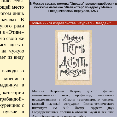
анию себя.
В Москве свежие номера "Звезды" можно приобрести в
еющей место
книжном магазине "Фаланстер" по адресу Малый
Гнездниковский переулок, 12/27
ногом лишь
началах. В
Новые книги издательства "Журнал «Звезда»":
ругого ради
я в «Этике»
кую свою же
мся здесь с
а на чужую
ает из виду
и выводы о
ет мнение о
выдвинул в
Михаил Петрович Петров, доктор физико-
, категории
математических наук, профессор, занимается
трабандой»
исследованиями в области термоядерного синтеза,
главный научный сотрудник Физико-технического
нкуренцию с
института им. А.Ф. Иоффе, лауреат двух
 пускает в
Государственных премий в области науки и техники.
Автор более двухсот научных работ.