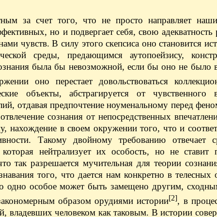
тным за счет того, что не просто направляет наши
фективных, но и подвергает себя, свою адекватность 
ами чувств. В силу этого скепсиса оно становится ис
ческой среды, предающимся аутопоейзису, конс
ознания была бы невозможной, если бы оно не было 
ении оно перестает довольствоваться коллекцио
ские объекты, абстрагируется от чувственного в
лий, отдавая предпочтение ноуменальному перед фен
отвлечение сознания от непосредственных впечатлени
у, нахождение в своем окружении того, что и соответ
ивности. Такому двойному требованию отвечает с
которая нейтрализует их особость, но не ставит 
что так разрешается мучительная для теории сознан
знавания того, что дается нам конкретно в телесны
что одно особое может быть замещено другим, сходны
[2]
 закономерным образом орудиями истории
, в проце
й, владевших человеком как таковым. В истории сове