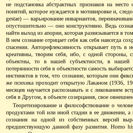
не подстановка абстрактных признаков на место
понятий, которое нуждается в мотивировке и, следов
gestae) — варьирование инвариантов, переиначива
опустошительно — оно конструктивно. Ведь сознани
найти выход из апории, которая развязывается в том
В нем сознание отрицает себя как себя навсегда со
спасении. Авторефлексивность открывает путь в
креативны, творим себя, ибо, с одной стороны, 
объектны, то в нашей субъектности, в нашей
потерянности себя в объектности самость выбирает
инстинктов в том, что сознание, которым они фикси
же психика проходит открытую Лаканом (1936, 194
месяцев научается распознавать и с ликованием в
себя в Другом, в объекте созерцания, свое овнешне
Теоретизирование и философствование о челове
продуктами той или иной стадии в ее движении, а
сознания на одной из собственных версий выр
предшествующую данной фазу развития. Homo hist