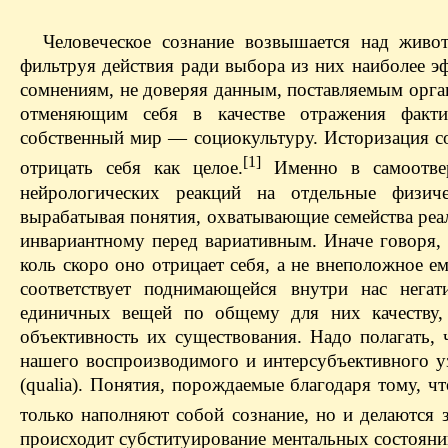
Человеческое сознание возвышается над живо
фильтруя действия ради выбора из них наиболее эф
сомнениям, не доверяя данным, поставляемым орган
отменяющим себя в качестве отражения факти
собственный мир — социокультуру. Историзация с
[1]
отрицать себя как целое.
Именно в самоотверж
нейрологических реакций на отдельные физиче
вырабатывая понятия, охватывающие семейства реа
инвариантному перед вариативным. Иначе говоря, 
коль скоро оно отрицает себя, а не внеположное ем
соответствует поднимающейся внутри нас негат
единичных вещей по общему для них качеству, 
объективность их существования. Надо полагать, 
нашего воспроизводимого и интерсубъективного у
(qualia). Понятия, порождаемые благодаря тому, 
только наполняют собой сознание, но и делаются
происходит субституирование ментальных состояни