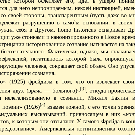
ство которой ослепляет его, идет в ущерб поним
тся для него непроницаемым, некоей инстанцией, им
со своей стороны, транспарентным (пусть даже во м
одлежит разрушению в само`м основании, в своих 
ружил себя в Другом, homo historicus оспаривает Д
нцип уже стоиками и канонизированного в Новое врем
отрицании историзованное сознание натыкается на та
 бессознательного. Фактически, однако, мы сталкивае
орефлексией, негативность которой была опрокинут
уирующее человека, сокращает свой объем. Оно упуск
распоряжении сознания.
о» (1925) фрейдизм в том, что он извлекает сво
[3]
ения двух (врача — больного)»
, откуда проистека
и нелегализованную в сознании, Михаил Бахтин 
[4]
 поэзии» (1926)
взамен ложной, с его точки зрения
видуальных высказываний, привносящем в них «кон
тов, к которым они отсылают. У самого Фрейда в ко
предсознание». Американская когнитивистика охотно