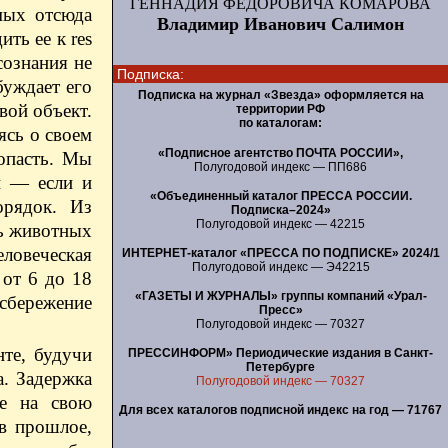
ГЕННАДИЯ ФЕДОРОВИЧА КОМАРОВА
мых отсюда
Владимир Иванович Салимон
ть ее к res
сознания не
Подписка:
буждает его
Подписка на журнал «Звезда» оформляется на
вой объект.
территории РФ
по каталогам:
ясь о своем
«Подписное агентство ПОЧТА РОССИИ»,
опасть. Мы
Полугодовой индекс — ПП686
ой — если и
«Объединенный каталог ПРЕССА РОССИИ.
орядок. Из
Подписка–2024»
Полугодовой индекс — 42215
ть животных
еловеческая
ИНТЕРНЕТ-каталог «ПРЕССА ПО ПОДПИСКЕ» 2024/1
Полугодовой индекс — Э42215
 от 6 до 18
«ГАЗЕТЫ И ЖУРНАЛЫ» группы компаний «Урал-
 сбережение
Пресс»
Полугодовой индекс — 70327
нте, будучи
ПРЕССИНФОРМ» Периодические издания в Санкт-
Петербурге
а. Задержка
Полугодовой индекс — 70327
ие на свою
Для всех каталогов подписной индекс на год — 71767
 в прошлое,