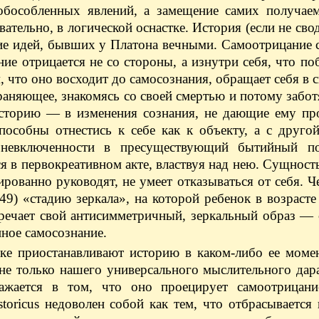
 обособленных явлений, а замещение самих получае
ательно, в логической оснастке. История (если не своди
ние идей, бывших у Платона вечными. Самоотрицание 
е отрицается не со стороны, а изнутри себя, что по
, что оно восходит до самосознания, обращает себя в с
храняющее, знакомясь со своей смертью и потому забот
 историю — в изменения сознания, не дающие ему пр
способны отнестись к себе как к объекту, а с друг
 невключенности в пресуществующий бытийный п
ся в первокреативном акте, властвуя над нею. Сущнос
рованно руководят, не умеет отказываться от себя. Ч
9) «стадию зеркала», на которой ребенок в возрасте
стречает свой антисимметричный, зеркальный образ —
нное самосознание.
ке приостанавливают историю в каком-либо ее моме
 не только нашего универсального мыслительного дар
ажается в том, что оно проецирует самоотрицан
oricus недоволен собой как тем, что отбрасывается