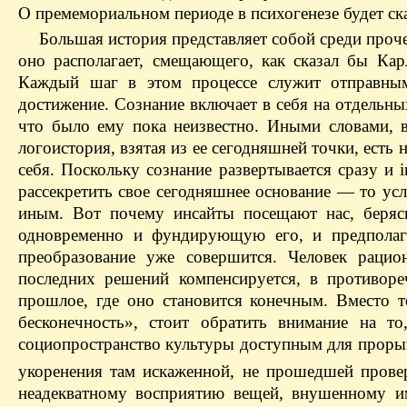
О премемориальном периоде в психогенезе будет ск
Большая история представляет собой среди проч
оно располагает, смещающего, как сказал бы Кар
Каждый шаг в этом процессе служит отправным
достижение. Сознание включает в себя на отдельных
что было ему пока неизвестно. Иными словами, в
логоистория, взятая из ее сегодняшней точки, есть 
себя. Поскольку сознание развертывается сразу и i
рассекретить свое сегодняшнее основание — то усло
иным. Вот почему инсайты посещают нас, берясь
одновременно и фундирующую его, и предполаг
преобразование уже совершится. Человек рацио
последних решений компенсируется, в противоре
прошлое, где оно становится конечным. Вместо 
бесконечность», стоит обратить внимание на то
социопространство культуры доступным для прорыв
укоренения там искаженной, не прошедшей прове
неадекватному восприятию вещей, внушенному и