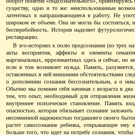
оборот понятие «подсознательного», ориентируясь 
существу, одно и то же: неиспользованные возмо
латентных в напрашивающиеся в работу. Не упот
широком ее объеме. Она не могла бы состояться, 
бесперебойность. История наделяет футурологичес
реставрацию.
В эго-историях к полю предсознания (из трех н
акты восприятия, аффекты и элементы семант
маргинальных, иррелевантных здесь и сейчас, но 
если в том возникнет нужда. Память, разумеется,
оставленных в ней внешними обстоятельствами след
о дополнении сознания бессознательным, а о ник
Обычно мы помним себя начиная с возраста в два
тем, что опыт, необходимый для отправления жизн
внутреннее психическое становление. Память вх
опасностью, которая обязывает сознание заложить р
несомненной надежностью тогдашнего своего бытова
растет самосознание ребенка, открывающее ему е
больше того, что идет на потребу сознания, чтобы