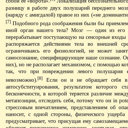
собой ее «ворота».
Локализация бессознательного
разницу в работе двух полушарий переднего моз
(наряду с амигдалой) правое из них («не доминант
[7]
Подобного рода соображения были бы приемлемы,
иной орган нашего тела? Мозг — один из его о
перерабатывает поступающую на сенсорные входы 
распоряжается действиями тела во внешней сре
ограничиваясь его физиологией, не может заня
самосознание, специфицирующее наше сознание. Он
них), но не располагает механизмом, с помощью ко
так, что при повреждении левого полушария е
[8]
невозможно).
Если он и не обращает себя в 
автосубституирования, результатом которого 
бесконечности, в которой теряется различие меж
метапозиции, отследить себя, потому что он in pot
стрессовым впечатлением, представлением об опа
наносит, с одной стороны, физического ущерба
предусматривает, что присущая ему самозамещаем
обретает психическое измерение, учитывая, чт