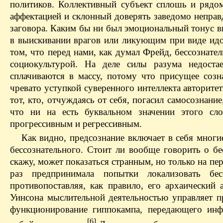
политиков. Коллективный субъект сплошь и рядо
аффектацией и склонный доверять заведомо непра
заговора. Каким бы ни был эмоциональный тонус 
в выискивании врагов или ликующим при виде идол
том, что перед нами, как думал Фрейд, бессознате
социокультурой. На деле силы разума недост
сплачиваются в массу, потому что присущее соз
чревато уступкой суверенного интеллекта авторит
тот, кто, отчуждаясь от себя, погасил самосознани
что ни на есть буквальном значении этого сло
прогрессивным и регрессивным.
Как видно, предсознание включает в себя многи
бессознательного. Стоит ли вообще говорить о бес
скажу, может показаться странным, но только на пе
раз предпринимала попытки локализовать бес
противопоставляя, как правило, его архаический
Уинсона мыслительной деятельностью управляет пр
функционирование гиппокампа, передающего инф
[6]