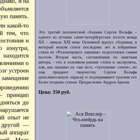
днако, и на
бъявляется
ную память.
ли какой-то
й тем, что
Это третий поэтический сборник Сергея Вольфа –
одного из лучших санкт-петербургских поэтов конца
состояния и
ХХ – начала XXI века. Основной корпус сборника, в
о изнутри,
который вошли стихи последних лет и избранные
стихи из «Розовощекого павлина» подготовлен самим
 находится
поэтом. Вторая часть, составленная по заметкам
авлениями о
автора, - это в основном ранние стихи и экспромты,
или, как называл их сам поэт, «трепливые стихи», но
озг устроен
они придают творчеству Сергея Вольфа
 замещение
дополнительную окраску и подчеркивают трагизм его
более поздних стихов. Предисловие Андрея Арьева.
проведению
Цена: 350 руб.
 — принцип
дняться до
 нарушается
ий опыт не
с другой —
ый аппарат
цией. Мозг