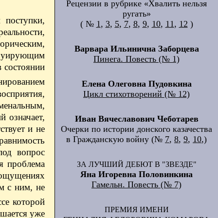
Рецензии в рубрике «Хвалить нельзя
ругать»
 поступки,
( №
1
,
3
,
5
,
7
,
8
,
9
,
10
,
11
,
12
)
реальности,
торическим,
Варвара Ильинична Заборцева
труирующим
Пинега. Повесть (№ 1)
в состоянии
нированием
Елена Олеговна Пудовкина
осприятия,
Цикл стихотворений (№ 12)
оменальным,
й означает,
Иван Вячеславович Чеботарев
ствует и не
Очерки по истории донского казачества
в Гражданскую войну (№
7
,
8
,
9
,
10
,)
равнимость
под вопрос
ия проблема
ЗА ЛУЧШИЙ ДЕБЮТ В "ЗВЕЗДЕ"
Яна Игоревна Половинкина
х ощущениях
Гамельн. Повесть (№ 7)
м с ним, не
ссе которой
ПРЕМИЯ ИМЕНИ
ршается уже