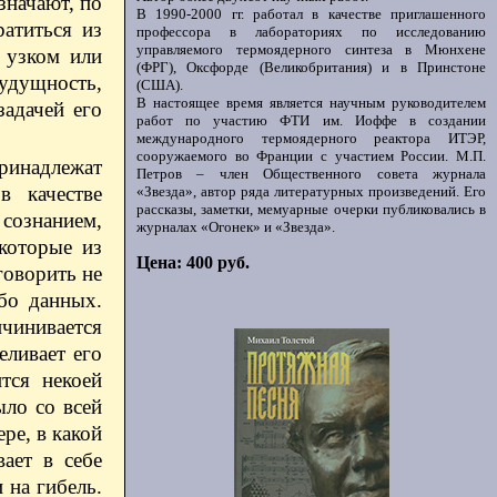
значают, по
В 1990-2000 гг. работал в качестве приглашенного
ратиться из
профессора в лабораториях по исследованию
управляемого термоядерного синтеза в Мюнхене
 узком или
(ФРГ), Оксфорде (Великобритания) и в Принстоне
будущность,
(США).
В настоящее время является научным руководителем
задачей его
работ по участию ФТИ им. Иоффе в создании
международного термоядерного реактора ИТЭР,
сооружаемого во Франции с участием России. М.П.
принадлежат
Петров – член Общественного совета журнала
в качестве
«Звезда», автор ряда литературных произведений. Его
рассказы, заметки, мемуарные очерки публиковались в
 сознанием,
журналах «Огонек» и «Звезда».
екоторые из
Цена: 400 руб.
говорить не
бо данных.
ичинивается
еливает его
тся некоей
ыло со всей
ре, в какой
вает в себе
 на гибель.