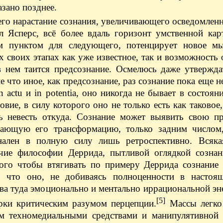
азано позднее.
его нарастание сознания, увеличивающего осведомленн
л Ясперс, всё более вдаль горизонт умственной кар
 пунктом для следующего, потенцирует новое мы
 своих этапах как уже известное, так и возможность 
 нем таится предсознание. Осмелюсь даже утверждат
не что иное, как предсознание, раз сознание пока еще н
n actu и in potentia, оно никогда не бывает в состоян
вие, в силу которого оно не только есть как таковое,
 невесть откуда. Сознание может выявить свою пр
ающую его трансформацию, только задним числом,
нален в полную силу лишь ретроспективно. Всяка
чие философии Деррида, пытливой оглядкой сознан
того чтобы втягивать по примеру Деррида сознание
, что оно, не добиваясь полноценности в настоящ
а туда эмоционально и ментально иррациональной эн
[5]
рки критическим разумом перцепции.
Массы легко
м техномедиальными средствами и манипулятивной 