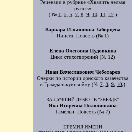
Рецензии в рубрике «Хвалить нельзя
ругать»
( №
1
,
3
,
5
,
7
,
8
,
9
,
10
,
11
,
12
)
Варвара Ильинична Заборцева
Пинега. Повесть (№ 1)
Елена Олеговна Пудовкина
Цикл стихотворений (№ 12)
Иван Вячеславович Чеботарев
Очерки по истории донского казачества
в Гражданскую войну (№
7
,
8
,
9
,
10
,)
ЗА ЛУЧШИЙ ДЕБЮТ В "ЗВЕЗДЕ"
Яна Игоревна Половинкина
Гамельн. Повесть (№ 7)
ПРЕМИЯ ИМЕНИ