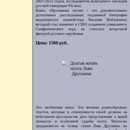
2003-2022 годов, исследователь культурного наследия
русской эмиграции ХХ века.
Книга «Протяжная песня» - это документальное
детективное расследование подлинной биографии
выдающегося хормейстера Василия Кибальчича,
который стал знаменит в США созданием уникального
Симфонического хора, но считался загадочной
фигурой русского зарубежья.
Цена: 1500 руб.
Это необычная книга. Это мозаика разнообразных
текстов, которые в совокупности своей должны на
небольшом пространстве дать представление о яркой
личности и особенной судьбы поэта. Читателю
предлагаются не только стихи Льва Друскина, но