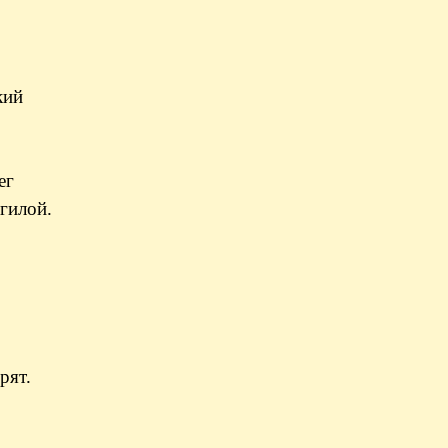
кий
—
ег
огилой.
рят.