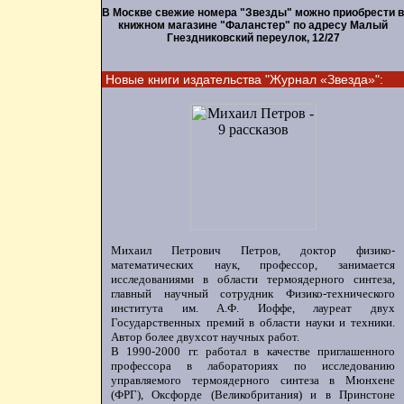
В Москве свежие номера "Звезды" можно приобрести в
книжном магазине "Фаланстер" по адресу Малый
Гнездниковский переулок, 12/27
Новые книги издательства "Журнал «Звезда»":
Михаил Петрович Петров, доктор физико-
математических наук, профессор, занимается
исследованиями в области термоядерного синтеза,
главный научный сотрудник Физико-технического
института им. А.Ф. Иоффе, лауреат двух
Государственных премий в области науки и техники.
Автор более двухсот научных работ.
В 1990-2000 гг. работал в качестве приглашенного
профессора в лабораториях по исследованию
управляемого термоядерного синтеза в Мюнхене
(ФРГ), Оксфорде (Великобритания) и в Принстоне