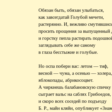
Обязан быть, обязан улыбаться,
как завсегдатай Голубой мечети,
растерянно. И, вежливо смутившись
просить прощения за выпущенный
и горстку пепла растирать подошво
заглядывать себе же самому
в глаза бесстыжие и голубые.
Но оспа побери вас: летом — тиф,
весной — чума, а осенью — холера
яблокопады, абрикосоцвет.
А чиркнешь балабановскую спичк
сыграет вальс на саблях Грибоедов,
и скоро всех соседей по подъезду
Б. Р., майн кляйн, опубликует «Зна