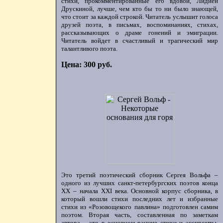
стихи, прокомментированные его вдовой, Лидией
Друскиной, лучше, чем кто бы то ни было знающей,
что стоит за каждой строкой. Читатель услышит голоса
друзей поэта, в письмах, воспоминаниях, стихах,
рассказывающих о драме гонений и эмиграции.
Читатель войдет в счастливый и трагический мир
талантливого поэта.
Цена: 300 руб.
Это третий поэтический сборник Сергея Вольфа –
одного из лучших санкт-петербургских поэтов конца
ХХ – начала XXI века. Основной корпус сборника, в
который вошли стихи последних лет и избранные
стихи из «Розовощекого павлина» подготовлен самим
поэтом. Вторая часть, составленная по заметкам
автора, - это в основном ранние стихи и экспромты,