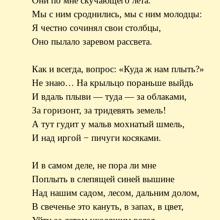
Они по мне скучающего лета.
Мы с ним сроднились, мы с ним молодцы:
Я честно сочинял свои столбцы,
Оно пылало заревом рассвета.
Как и всегда, вопрос: «Куда ж нам плыть?»
Не знаю… На крыльцо пораньше выйдь
И вдаль плыви — туда — за облаками,
За горизонт, за тридевять земель!
А тут гудит у мальв мохнатый шмель,
И над иргой − пичуги косяками.
И в самом деле, не пора ли мне
Поплыть в слепящей синей вышине
Над нашим садом, лесом, дальним долом,
В свеченье это кануть, в запах, в цвет,