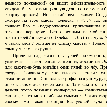
немного по-женски!) он видит действительность 
увидели бы мы с вами (или увидели, но не смогли 
сформулировать). Не всякий ведь скажет Созд
смотрю на тебя сквозь человека. / <…> так в
сравнит Его с «подорожником, прикипевшим к 
отчаянно перепутает Его с земным возлюбленн
плоти твоей / я вкуса его (хлеба. —
А. П
.) не чую. 
я твоих слов / больше не слышу сквозь. / Только
слышу я, / только руки».
«Пролетая над жизнью, / успей рассмотреть
уязвима» — законченная сентенция, достойная Э
или какого-нибудь китайца семи пядей во лбу. Пр
следуя Тарковскому, «не высоко… ставит с
стихописание. «…Сшивая в строфы разную муру»
он о главном деле своей жизни. Да и сам итог эт
деяния, этого познания универсума — сомнителе
сказать, / что мир прибавил смысла / В животво
своем». Но такая позиция Безруковой куда с