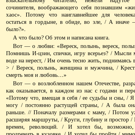
взыскательному читателю, нежели надутое 
сочинителя, воображающего себя познавшим «ж
хаос». Потому что наиглавнейшее для челов
остаться в гордыне, в обиде, во зле, / А иначе 
было?».
А что было? Об этом и написана книга.
Вот — о любви: «Вереск, полынь, вереск, полын
Помнишь И-цзин, спички, игру всерьез? / Мысли 
воде на нерест, / Им очень тесно жить, поднимаясь в
> / Вереск, полынь, женщина и мужчина, / Крест
смерть моя и любовь…»
Вот — о возлюбленном нашем Отечестве, разр
как оказывается, в каждом из нас с годами и пер
«Потому что, вмещая в себя / ее судьбы и сны, / Я
могу / постоянно растущей страны, / А была он
раньше. // Поначалу размерами с маму, / Потом у
расширяя маршруты, / Круги, глубину и простор /
времен, революций. / И хотел бы, возможно,
продремать в кузовке, / И хотел бы пройти / мим