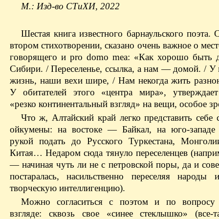
М.: Изд-во СТиХИ, 2022
Шестая книга известного барнаульского поэта. 
втором стихотворении, сказано очень важное о ме
говорящего и pro domo mea: «Как хорошо быть 
Сибири. / Переселенье, ссылка, а нам — домой. / У 
жизнь, наши вехи шире, / Нам некогда жить разно
У обитателей этого «центра мира», утверждает
«резко континентальный взгляд» на вещи, особое зр
Что ж, Алтайский край легко представить себе 
ойкумены: на востоке — Байкал, на юго-запад
рукой подать до Русского Туркестана, Монгол
Китая… Недаром сюда тянуло переселенцев (наприм
— начиная чуть ли не с петровской поры, да и сове
постаралась, насильственно переселяя народы 
творческую интеллигенцию).
Можно согласиться с поэтом и по вопросу
взгляде: сквозь свое «синее стеклышко» (все-т