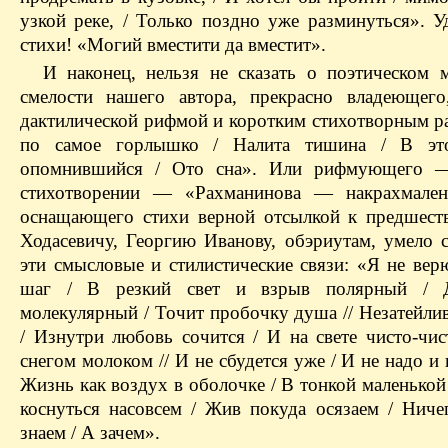
узкой реке, / Только поздно уже разминуться». У
стихи! «Могий вместити да вместит».
И наконец, нельзя не сказать о поэтическом м
смелости нашего автора, прекрасно владеющего
дактилической рифмой и коротким стихотворным р
по самое горлышко / Налита тишина / В это
опомнившийся / Ото сна». Или рифмующего 
стихотворении — «Рахманинова — накрахмален
осна­щающего стихи верной отсылкой к предшес
Ходасевичу, Георгию Иванову, обэриутам, умело 
эти смысловые и стилистические связи: «Я не вер
шаг / В резкий свет и взрыв полярный /
молекулярный / Точит пробочку душа // Незатейл
/ Изнутри любовь сочится / И на свете чисто-чис
снегом молоком // И не сбудется уже / И не надо и 
Жизнь как воздух в оболочке / В тонкой маленькой
коснуться насовсем / Жив покуда осязаем / Ниче
знаем / А зачем».