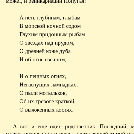
может, и реинкарнации Попугая:
А петь глубинам, глыбам
В морской ночной содом
Глухим придонным рыбам
О звездах над прудом,
О древней коже дуба
И об огне свечном,
И о пещных огнях,
Негаснущих лампадках,
О пыли мотыльков,
Об их тревоге краткой,
О выжженных костях.
А вот и еще один родственник. Последний, 
отзвук человечности перед наступающей тьмой на