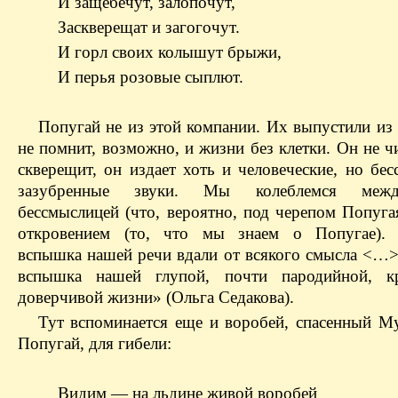
И защебечут, залопочут,
Заскверещат и загогочут.
И горл своих колышут брыжи,
И перья розовые сыплют.
Попугай не из этой компании. Их выпустили из 
не помнит, возможно, и жизни без клетки. Он не ч
скверещит, он издает хоть и человеческие, но бе
зазубренные звуки. Мы колеблемся меж
бессмыслицей (что, вероятно, под черепом Попуга
откровением (то, что мы знаем о Попугае). 
вспышка нашей речи вдали от всякого смысла <…>
вспышка нашей глупой, почти пародийной, к
доверчивой жизни» (Ольга Седакова).
Тут вспоминается еще и воробей, спасенный Му
Попугай, для гибели:
Видим — на льдине живой воробей