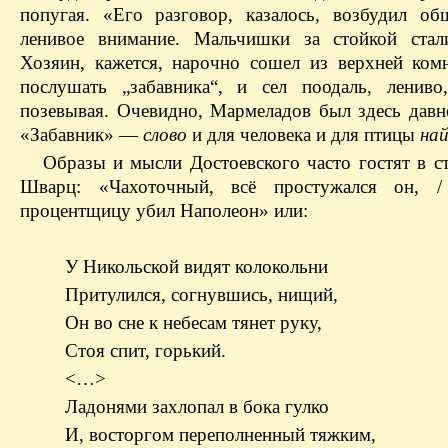
попугая. «Его разговор, казалось, возбудил об
ленивое внимание. Мальчишки за стойкой стал
Хозяин, кажется, нарочно сошел из верхней ком
послушать „забавника“, и сел поодаль, ленив
позевывая. Очевидно, Мармеладов был здесь давно
«Забавник» —
слово
и для человека и для птицы
на
Образы и мысли Достоевского часто гостят в с
Шварц: «Чахоточный, всё простужался он,
процентщицу убил Наполеон» или:
У Никольской видят колокольни
Притулился, согнувшись, нищий,
Он во сне к небесам тянет руку,
Стоя спит, горький.
<…>
Ладонями захлопал в бока гулко
И, восторгом переполненный тяжким,