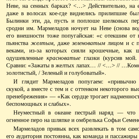
Неве, на сенных барках? <…> Действительно, на е
даже в волосах кое-где виднелись прилипшие был
Былинки эти, да, пусть и поплоше шелковых пер
сродни им. Мармеладов ночует на Неве (снова вод
его внешности тоже попугайская: «с отекшим от 
пьянства
желтым
, даже
зеленоватым
лицом и с 
веками, из-за которых сияли крошечные, как 
одушевленные
красноватые
глазки (курсив мой
Сравни: «Зажаты в желтых лапах… // <…> // …Комо
золотистый, / Зеленый и голубоватый».
И глядит Мармеладов попугаем: «привычно
скукой, а вместе с тем и с оттенком некоторого в
пренебрежения» — «Как сердце трогает надменност
беспомощных и слабых».
Неуместный в океане пестрый наряд — что 
огненное перо на шляпке и омбрелька Софьи Семе
Мармеладов привык всех развлекать в том само
его аудитория постоянна, как команда и пассажиры