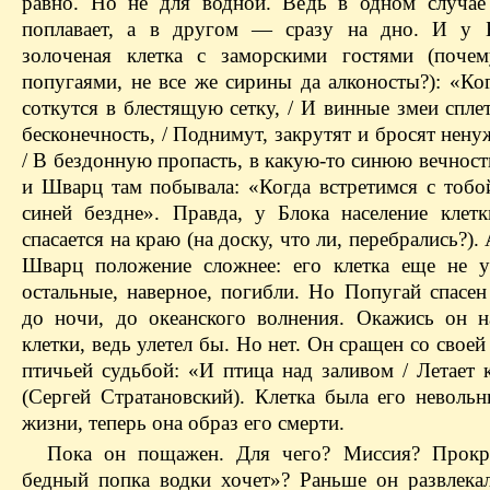
равно. Но не для водной. Ведь в одном случае
поплавает, а в другом — сразу на дно. И у Б
золоченая клетка с заморскими гостями (поче
попугаями, не все же сирины да алконосты?): «Ко
соткутся в блестящую сетку, / И винные змеи спле
бесконечность, / Поднимут, закрутят и бросят нен
/ В бездонную пропасть, в какую-то синюю вечност
и Шварц там побывала: «Когда встретимся с тобой
синей бездне». Правда, у Блока население клет
спасается на краю (на доску, что ли, перебрались?).
Шварц положение сложнее: его клетка еще не у
остальные, наверное, погибли. Но Попугай спасен
до ночи, до океанского волнения. Окажись он н
клетки, ведь улетел бы. Но нет. Он сращен со своей
птичьей судьбой: «И птица над заливом / Летает 
(Сергей Стратановский). Клетка была его неволь
жизни, теперь она образ его смерти.
Пока он пощажен. Для чего? Миссия? Прокр
бедный попка водки хочет»? Раньше он развлека