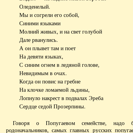
Оледенелый.
Мы и согрели его собой,
Синими языками
Молний живых, и на свет голубой
Дале рванулись.
А он плывет там и поет
На девяти языках,
С синим огнем в ледяной голове,
Невидимым в очах.
Когда он повис на гребне
На клочке ломаемой льдины,
Лопнуло накрест в подвалах Эреба
Сердце седой Прозерпины.
Говоря о Попугаевом семействе, надо 
родоначальников, самых главных русских попуга