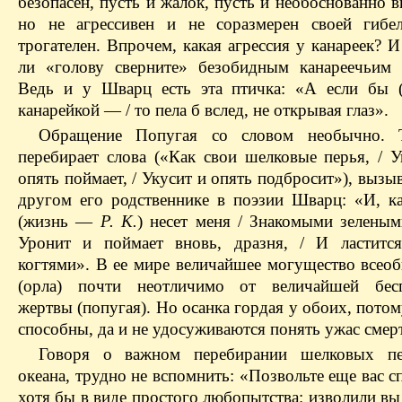
безопасен, пусть и жалок, пусть и необоснованно 
но не агрессивен и не соразмерен своей гибе
трогателен. Впрочем, какая агрессия у канареек? 
ли «голову сверните» безобидным канареечьим
Ведь и у Шварц есть эта птичка: «А если бы 
канарейкой — / то пела б вслед, не открывая глаз».
Обращение Попугая со словом необычно. 
перебирает слова («Как свои шелковые перья, / 
опять поймает, / Укусит и опять подбросит»), вызы
другом его родственнике в поэзии Шварц: «И, ка
(жизнь —
Р. К.
) несет меня / Знакомыми зеленым
Уронит и поймает вновь, дразня, / И ластитс
когтями». В ее мире величайшее могущество всеоб
(орла) почти неотличимо от величайшей бес
жертвы (попугая). Но осанка гордая у обоих, потом
способны, да и не удосуживаются понять ужас смер
Говоря о важном перебирании шелковых пе
океана, трудно не вспомнить: «Позвольте еще вас сп
хотя бы в виде простого любопытства: изволили вы