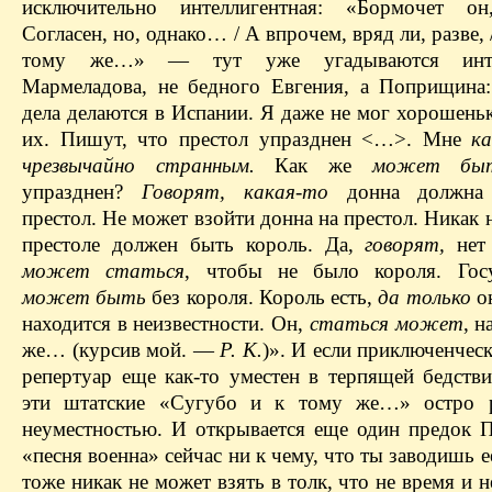
исключительно интеллигентная: «Бормочет он
Согласен, но, однако… / А впрочем, вряд ли, разве, 
тому же…» — тут уже угадываются инт
Мармеладова, не бедного Евгения, а Поприщина
дела делаются в Испании. Я даже не мог хорошень
их. Пишут, что престол упразднен <…>. Мне
к
чрезвычайно странным.
Как же
может бы
упразднен?
Говорят,
какая-то
донна должна 
престол. Не может взойти донна на престол. Никак 
престоле должен быть король. Да,
говорят,
нет
может статься
, чтобы не было короля. Гос
может быть
без короля. Король есть,
да только
о
находится в неизвестности. Он,
статься может
, н
же… (курсив мой. —
Р. К.
)». И если приключенчес
репертуар еще как-то уместен в терпящей бедстви
эти штатские «Сугубо и к тому же…» остро р
неуместностью. И открывается еще один предок П
«песня военна» сейчас ни к чему, что ты заводишь е
тоже никак не может взять в толк, что не время и н