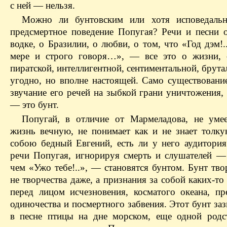
с ней — нельзя.
Можно ли бунтовским или хотя исповедальн
предсмертное поведение Попугая? Речи и песни о
водке, о Бразилии, о любви, о том, что «Год дэм!.
мере и строго говоря…», — все это о жизни, 
пиратской, интеллигентной, сентиментальной, брута
угодно, но вполне настоящей. Само существовани
звучание его речей на зыбкой грани уничтожения, 
— это бунт.
Попугай, в отличие от Мармеладова, не уме
жизнь вечную, не понимает как и не знает толк
собою бедный Евгений, есть ли у него аудитория
речи Попугая, игнорируя смерть и слушателей —
чем «Ужо тебе!..», — становятся бунтом. Бунт твор
не творчества даже, а признания за собой каких-т
перед лицом исчезновения, косматого океана, пр
одиночества и посмертного забвения. Этот бунт за
в песне птицы на дне морском, еще одной родс