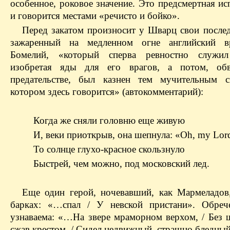
особенное, роковое значение. Это предсмертная ис
и говорится местами «речисто и бойко».
Перед закатом произносит у Шварц свои послед
зажаренный на медленном огне английский в
Бомелий, «который сперва ревностно служил
изобретая яды для его врагов, а потом, об
предательстве, был казнен тем мучительным с
котором здесь говорится» (автокомментарий):
Когда же сняли головню еще живую
И, веки приоткрыв, она шепнула: «Oh, my Lor
То солнце глухо-красное скользнуло
Быстрей, чем можно, под московский лед.
Еще один герой, ночевавший, как Мармеладов
барках: «…спал / У невской пристани». Обреч
узнаваема: «…На звере мраморном верхом, / Без 
сжав крестом, / Сидел недвижный, страшно бледный