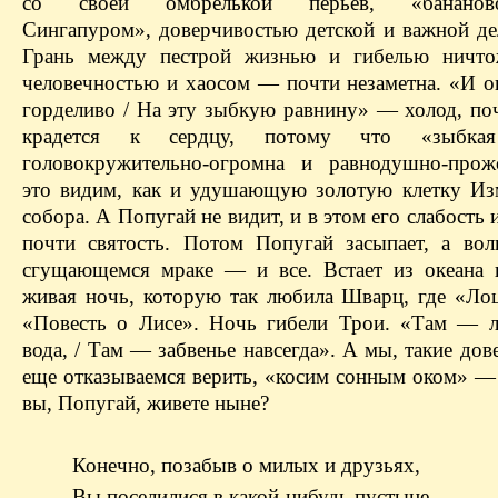
со своей омбрелькой перьев, «бананово
Сингапуром», доверчивостью детской и важной де
Грань между пестрой жизнью и гибелью ничто
человечностью и хаосом — почти незаметна. «И он
горделиво / На эту зыбкую равнину» — холод, по
крадется к сердцу, потому что «зыбкая
головокружительно-огромна и равнодушно-прож
это видим, как и удушающую золотую клетку Из
собора. А Попугай не видит, и в этом его слабость и
почти святость. Потом Попугай засыпает, а вол
сгущающемся мраке — и все. Встает из океана 
живая ночь, которую так любила Шварц, где «Ло
«Повесть о Лисе». Ночь гибели Трои. «Там — 
вода, / Там — забвенье навсегда». А мы, такие дов
еще отказываемся верить, «косим сонным оком» — 
вы, Попугай, живете ныне?
Конечно, позабыв о милых и друзьях,
Вы поселилися в какой-нибудь пустыне,