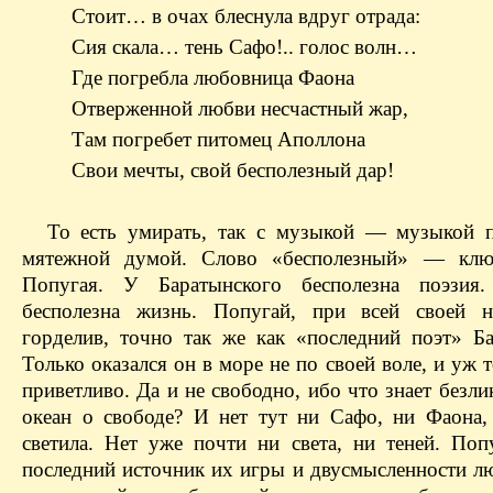
Стоит… в очах блеснула вдруг отрада:
Сия скала… тень Сафо!.. голос волн…
Где погребла любовница Фаона
Отверженной любви несчастный жар,
Там погребет питомец Аполлона
Свои мечты, свой бесполезный дар!
То есть умирать, так с музыкой — музыкой 
мятежной думой. Слово «бесполезный» — клю
Попугая. У Баратынского бесполезна поэзи
бесполезна жизнь. Попугай, при всей своей н
горделив, точно так же как «последний поэт» Ба
Только оказался он в море не по своей воле, и уж 
приветливо. Да и не свободно, ибо что знает без
океан о свободе? И нет тут ни Сафо, ни Фаона,
светила. Нет уже почти ни света, ни теней. По
последний источник их игры и двусмысленности лю