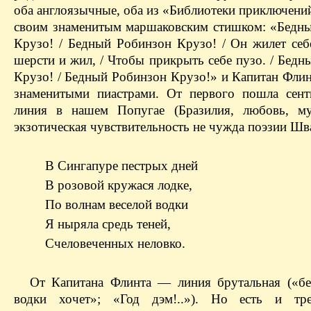
оба англоязычные, оба из «Библиотеки приключени
своим знаменитым маршаковским стишком: «Бедн
Крузо! / Бедный Робинзон Крузо! / Он жилет себ
шерсти и жил, / Чтобы прикрыть себе пузо. / Бед
Крузо! / Бедный Робинзон Крузо!» и Капитан Флин
знаменитыми пиастрами. От первого пошла сент
линия в нашем Попугае (Бразилия, любовь, му
экзотическая чувствительность не чужда поэзии Шв
В Сингапуре пестрых дней
В розовой кружася лодке,
По волнам веселой водки
Я ныряла средь теней,
Счеловеченных неловко.
От Капитана Флинта — линия брутальная («б
водки хочет»; «Год дэм!..»). Но есть и тре