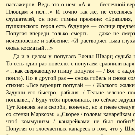
пассажиров. Ведь это о нем: «А я — беспечной ве
Пловцам я пел…» И точно так же, не стесняясь 
слушателей, он поет гимны прежние: «Бразилия,
пушкинского героя есть будущее — солнце предвещ
Попугая впереди только смерть — даже не смерт
исчезновение и забвение: «И растворяет тьма глух
океан косматый…»
Да и в целом у попугаев Елены Шварц судьба н
То есть один раз повезло: с попугаем сравнили царя
«…как сверкающую птицу попугая — / Бог с ладо
поил»). Но в другой раз — снова гибель и снова со
стихия: «Все верещит попугай — / Жалкого жалкий
Задуши его быстро, рабыня. / Тельце зеленое пос
поплывет, / Буду тебя проклинать, но сейчас задуш
Тут Кинфия не в скорби, конечно, но в гневе следу
со стенки Марксом: «„Скорее / головы канарейкам 
чтоб коммунизм / канарейками не был побит!“
Попугая от злосчастных канареек в том, что у Шв