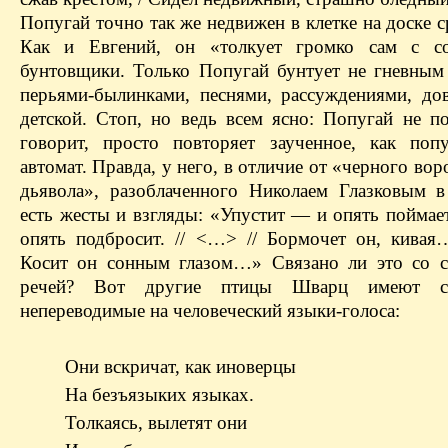
Попугай точно так же недвижен в клетке на доске с
Как и Евгений, он «толкует громко сам с с
бунтовщики. Только Попугай бунтует не гневным
перьями-былинками, песнями, рассуждениями, до
детской. Стоп, но ведь всем ясно: Попугай не по
говорит, просто повторяет заученное, как поп
автомат. Правда, у него, в отличие от «черного вор
дьявола», разоблаченного Николаем Глазковым в
есть жесты и взгляды: «Упустит — и опять поймает
опять подбросит. // <…> // Бормочет он, кивая
Косит он сонным глазом…» Связано ли это со 
речей? Вот другие птицы Шварц имеют со
непереводимые на человеческий языки-голоса:
Они вскричат, как иноверцы
На безъязыких языках.
Толкаясь, вылетят они