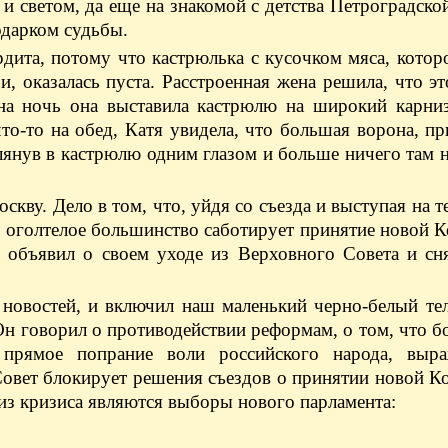
 и светом, да еще на знакомой с детства Петроградской
одарком судьбы.
ердита, потому что кастрюлька с кусочком мяса, котор
 оказалась пуста. Расстроенная жена решила, что эт
на ночь она выставила кастрюлю на широкий карниз
то-то на обед, Катя увидела, что большая ворона, пр
лянув в кастрюлю одним глазом и больше ничего там 
скву. Дело в том, что, уйдя со съезда и выступая на т
 оголтелое большинство саботирует принятие новой 
 объявил о своем уходе из Верховного Совета и сня
 новостей, и включил наш маленький черно-белый те
Он говорил о противодействии реформам, о том, что 
прямое попрание воли российского народа, выр
Совет блокирует решения съездов о принятии новой К
из кризиса являются выборы нового парламента: