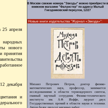
В Москве свежие номера "Звезды" можно приобрести в
книжном магазине "Фаланстер" по адресу Малый
Гнездниковский переулок, 12/27
Новые книги издательства "Журнал «Звезда»":
 25 апреля
м народных
оты нового
и принятия
авительства
зработанное
12 декабря
Михаил Петрович Петров, доктор физико-
математических наук, профессор, занимается
исследованиями в области термоядерного синтеза,
главный научный сотрудник Физико-технического
цветания и
института им. А.Ф. Иоффе, лауреат двух
дерального
Государственных премий в области науки и техники.
Автор более двухсот научных работ.