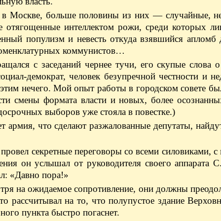
льную власть.
е в Москве, больше половины из них — случайные, н
 отягощенные интеллектом рожи, среди которых ли
енный популизм и невесть откуда взявшийся апломб 
е номенклатурных коммунистов…
щался с заседаний чернее тучи, его скупые слова о
 социал-демократ, человек безупречной честности и 
 этим нечего. Мой опыт работы в городском совете бы
сти смены формата власти и новых, более осознанны
 досрочных выборов уже стояла в повестке.)
ет армия, что сделают разжалованные депутаты, найду
т провел секретные переговоры со всеми силовиками, с
ния он услышал от руководителя своего аппарата С.
ал: «Давно пора!»
отря на ожидаемое сопротивление, они должны преодол
о рассчитывал на то, что полупустое здание Верхов
рного пункта быстро погаснет.