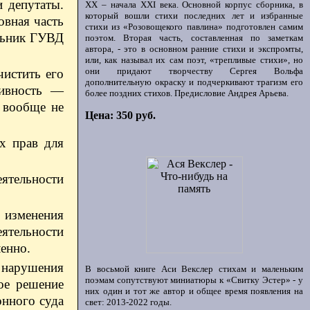
и депутаты.
ХХ – начала XXI века. Основной корпус сборника, в
который вошли стихи последних лет и избранные
овная часть
стихи из «Розовощекого павлина» подготовлен самим
альник ГУВД
поэтом. Вторая часть, составленная по заметкам
автора, - это в основном ранние стихи и экспромты,
или, как называл их сам поэт, «трепливые стихи», но
они придают творчеству Сергея Вольфа
чистить его
дополнительную окраску и подчеркивают трагизм его
тивность —
более поздних стихов. Предисловие Андрея Арьева.
я вообще не
Цена: 350 руб.
х прав для
еятельности
 изменения
ятельности
енно.
 нарушения
В восьмой книге Аси Векслер стихам и маленьким
поэмам сопутствуют миниатюры к «Свитку Эстер» - у
ое решение
них один и тот же автор и общее время появления на
нного суда
свет: 2013-2022 годы.