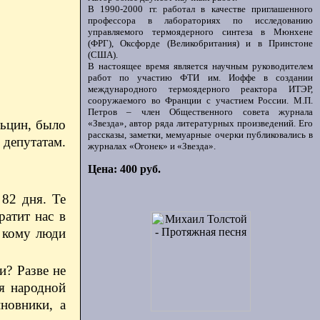
В 1990-2000 гг. работал в качестве приглашенного
профессора в лабораториях по исследованию
управляемого термоядерного синтеза в Мюнхене
(ФРГ), Оксфорде (Великобритания) и в Принстоне
(США).
В настоящее время является научным руководителем
работ по участию ФТИ им. Иоффе в создании
международного термоядерного реактора ИТЭР,
сооружаемого во Франции с участием России. М.П.
Петров – член Общественного совета журнала
льцин, было
«Звезда», автор ряда литературных произведений. Его
рассказы, заметки, мемуарные очерки публиковались в
 депутатам.
журналах «Огонек» и «Звезда».
Цена: 400 руб.
 82 дня. Те
ратит нас в
 кому люди
и? Разве не
я народной
новники, а