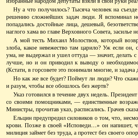
избранные народом депутаты взяли в свои руки реа
Ну а что получилось? Тысяча человек на съезд
решению сложнейших задач люди. Я вспоминал не
попадались достойные лица, дешевый, безответств
наглого хама во главе Верховного Совета, засиль
А мой тесть Михаил Молоствов, который возвра
злоба, какое невежество там царило? Уж если он,
ума, не выдержал и ушел оттуда — значит, делать с
лучше, но и он приводил к выводу о необходимо
(Кстати, в горсовете это понимали многие, и задача
Но как же все будет? Поймут ли люди? Что скаж
и разум, чтобы все обошлось без жертв?
Указ готовился в течение двух недель. Президен
со своими помощниками, — единственные возраже
Министры, прочитав указ, расписались. Грачев сказ
Ельцин предупредил силовиков о том, что, несм
крови. Позже в своей «Исповеди…» он напишет, чт
милиция займет без труда, а протест без своего опо