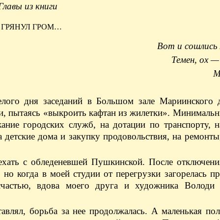
Главы из книги
 ГРЯНУЛ ГРОМ…
Вот и сошлись
Темен, ох —
М
елого дня заседаний в Большом зале Мариинского д
и, пытаясь «выкроить кафтан из жилетки». Минималь
ание городских служб, на дотации по транспорту, н
а детские дома и закупку продовольствия, на ремонт
хать с обледеневшей Пушкинской. После отключени
 но когда в моей студии от перегрузки загорелась п
 счастью, вдова моего друга и художника Володи
влял, борьба за нее продолжалась. А маленькая по