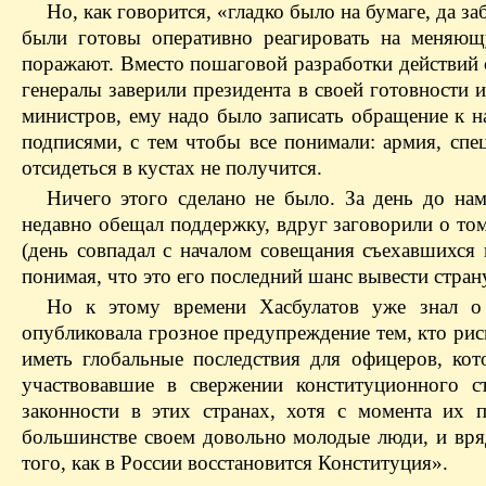
Но, как говорится, «гладко было на бумаге, да з
были готовы оперативно реагировать на меняющу
поражают. Вместо пошаговой разработки действий 
генералы заверили президента в своей готовности 
министров, ему надо было записать обращение к на
подписями, с тем чтобы все понимали: армия, сп
отсидеться в кустах не получится.
Ничего этого сделано не было. За день до нам
недавно обещал поддержку, вдруг заговорили о том
(день совпадал с началом совещания съехавшихся 
понимая, что это его последний шанс вывести страну
Но к этому времени Хасбулатов уже знал о 
опубликовала грозное предупреждение тем, кто рис
иметь глобальные последствия для офицеров, кот
участвовавшие в свержении конституционного с
законности в этих странах, хотя с момента их
большинстве своем довольно молодые люди, и вряд
того, как в России восстановится Конституция».