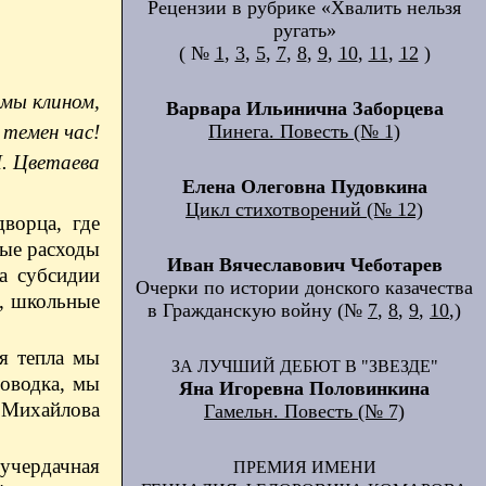
Рецензии в рубрике «Хвалить нельзя
ругать»
( №
1
,
3
,
5
,
7
,
8
,
9
,
10
,
11
,
12
)
 мы клином,
Варвара Ильинична Заборцева
 ​темен час!
Пинега. Повесть (№ 1)
. Цветаева
Елена Олеговна Пудовкина
Цикл стихотворений (№ 12)
ворца, где
ные расходы
Иван Вячеславович Чеботарев
а субсидии
Очерки по истории донского казачества
ы, школьные
в Гражданскую войну (№
7
,
8
,
9
,
10
,)
я тепла мы
ЗА ЛУЧШИЙ ДЕБЮТ В "ЗВЕЗДЕ"
роводка, мы
Яна Игоревна Половинкина
 Михайлова
Гамельн. Повесть (№ 7)
лучердачная
ПРЕМИЯ ИМЕНИ