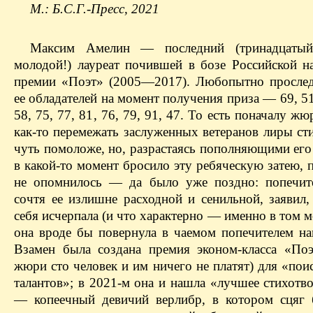
М.: Б.С.Г.-Пресс, 2021
Максим Амелин — последний (тринадцаты
молодой!) лауреат почившей в бозе Российской н
премии «Поэт» (2005—2017). Любопытно прослед
ее обладателей на момент получения приза — 69, 51,
58, 75, 77, 81, 76, 79, 91, 47. То есть поначалу жю
как-то перемежать заслуженных ветеранов лиры ст
чуть помоложе, но, разрастаясь пополняющими его
в какой-то момент бросило эту ребяческую затею, 
не опомнилось — да было уже поздно: попечит
сочтя ее излишне расходной и сенильной, заявил,
себя исчерпала (и что характерно — именно в том м
она вроде бы повернула в чаемом попечителем нап
Взамен была создана премия эконом-класса «Поэ
жюри сто человек и им ничего не платят) для «по
талантов»; в 2021-м она и нашла «лучшее стихотв
— копеечный девичий верлибр, в котором сцяг 