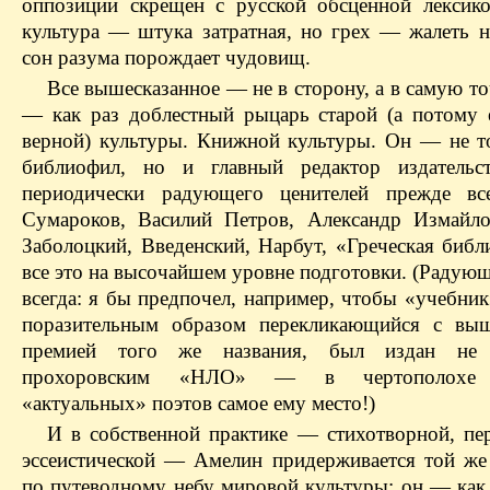
оппозиции скрещен с русской обсценной лекси
культура — штука затратная, но грех — жалеть на
сон разума порождает чудовищ.
Все вышесказанное — не в сторону, а в самую т
— как раз доблестный рыцарь старой (а потому 
верной) культуры. Книжной культуры. Он — не т
библиофил, но и главный редактор издательс
периодически радующего ценителей прежде все
Сумароков, Василий Петров, Александр Измайло
Заболоцкий, Введенский, Нарбут, «Греческая биб
все это на высочайшем уровне подготовки. (Радующ
всегда: я бы предпочел, например, чтобы «учебни
поразительным образом перекликающийся с выш
премией того же названия, был издан не
прохоровским «НЛО» — в чертополохе 
«актуальных» поэтов самое ему место!)
И в собственной практике — стихотворной, пер
эссеистической — Амелин придерживается той же
по путеводному небу мировой культуры; он — как