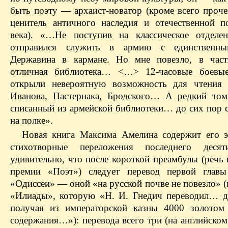
быть поэту — архаист-новатор (кроме всего проче
ценитель античного наследия и отечественной п
века). «…Не поступив на классическое отделе
отправился служить в армию с единственн
Державина в кармане. Но мне повезло, в част
отличная библиотека… <…> 12-часовые боевые
открыли невероятную возможность для чтения 
Иванова, Пастернака, Бродского… А редкий то
списанный из армейской библиотеки… до сих пор с
на полке».
Новая книга Максима Амелина содержит его э
стихотворные переложения последнего десят
удивительно, что после короткой преамбулы (речь
премии «Поэт») следует перевод первой главы
«Одиссеи» — оной «на русской почве не повезло» (
«Илиады», которую «Н. И. Гнедич переводил… дв
получая из императорской казны 4000 золотом
содержания…»): перевода всего три (на английском