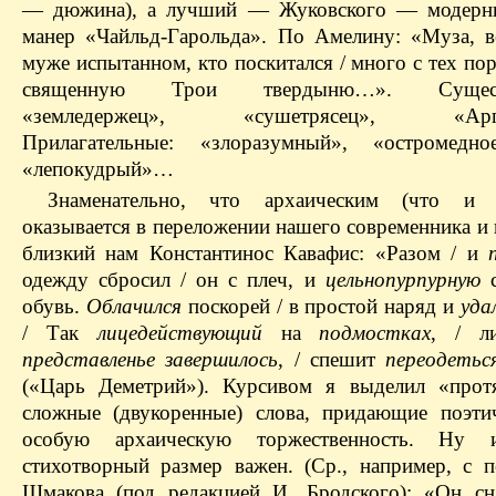
— дюжина), а лучший — Жуковского — модерни
манер «Чайльд-Гарольда». По Амелину: «Муза, 
муже испытанном, кто поскитался / много с тех пор
священную Трои твердыню…». Существ
«земледержец», «сушетрясец», «Аргу
Прилагательные: «злоразумный», «остромедное
«лепокудрый»…
Знаменательно, что архаическим (что и п
оказывается в переложении нашего современника и
близкий нам Константинос Кавафис: «Разом / и
одежду сбросил / он с плеч, и
цельнопурпурную
с
обувь.
Облачился
поскорей / в простой наряд и
уда
/ Так
лицедействующий
на
подмостках
, / л
представленье завершилось
, / спешит
переодетьс
(«Царь Деметрий»). Курсивом я выделил «прот
сложные (двукоренные) слова, придающие поэти
особую архаическую торжественность. Ну 
стихотворный размер важен. (Ср., например, с п
Шмакова (под редакцией И. Бродского): «Он сн