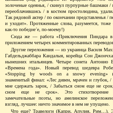
золоченые одеянья, / скинул пурпурные башмаки /
переоблачившись / в костюм простолюдина, удалил
Так рядовой актер / по окончании представленья / п
и уходит». Протяженные слова, разумеется, тоже 
как-то победне´е, по-моему!)
Сюда же — работа «Приключения Пиндара в 
приложением четырех комментированных переводо
Другие переложения — из украинца Василя Махн
Габдельджаббара Кандалыя, корейца Сон Джончха
нынешних итальянцев. Четыре сонета Антонио В
«Времена года». Новый перевод шедевра Робе
«Stopping by woods on a snowy evening» (
знаменитый финал: «Лес дивен, мрачен и глубок, 
мне сдержать зарок, / Забыться сном еще не срок
сном еще не срок». Это стихотворение п
замечательные поэты, но амелинское переложе
взгляд, лучшее: ничто значимое в нем не упущено.
Что еще? Травелоги (Капри, Апулия, Рим…). Эс