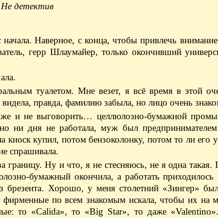
Не детектив
 начала. Наверное, с конца, чтобы привлечь внимание.
атель, герр Шлаумайер, только окончивший универси
ала.
альным туалетом. Мне везет, я всё время в этой оч
видела, правда, фамилию забыла, но лицо очень знако
уже и не выговорить… целлюлозно-бумажной промы
 но ни дня не работала, муж был предпринимателем
 киоск купил, потом бензоколонку, потом то ли его у
 не спрашивала.
а границу. Ну и что, я не стесняюсь, не я одна такая.
люлозно-бумажный окончила, а работать приходилось
з брезента. Хорошо, у меня столетний «Зингер» был
ки фирменные по всем знакомым искала, чтобы их на 
: то «Calida», то «Big Star», тo даже «Valentino»