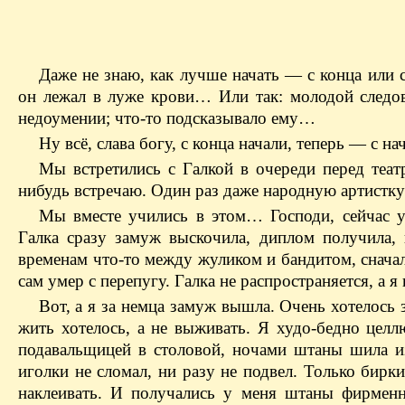
Даже не знаю, как лучше начать — ​с конца или с
он лежал в луже крови… Или так: молодой следов
недоумении; что-то подсказывало ему…
Ну всё, слава богу, с конца начали, теперь — ​с нач
Мы встретились с Галкой в очереди перед театр
нибудь встречаю. Один раз даже народную артистку 
Мы вместе учились в этом… Господи, сейчас 
Галка сразу замуж выскочила, диплом получила,
временам что-то между жуликом и бандитом, сначала
сам умер с перепугу. Галка не распространяется, а я
Вот, а я за немца замуж вышла. Очень хотелось з
жить хотелось, а не выживать. Я худо-бедно цел
подавальщицей в столовой, ночами штаны шила и
иголки не сломал, ни разу не подвел. Только бир
наклеивать. И получались у меня штаны фирменные