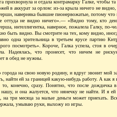
 прихворнула и отдала контрамарку Галке, чтобы та 
ожей в аккурат за орлом: из-за крыла ничего не видно, 
етерши, наверняка бывшие пионервожатые, потому что
не оттуда не видно ничего».— «Видно тому, кто ден
рша, интеллигентка, наверное, пожалела Галку, по-че
лжно быть видно. Вы смотрите на тех, кому видно, иног
давно одна зрительница в третьем ярусе партию Кит
орого посмотреть». Короче, Галка успела, стоя в оче
ла. Надеялась, что пронесет, что ничем не риску
лет в обед не нужны.
о города на свою новую родину, и вдруг звонит мой 
ть, найти ей за границей какую-нибудь работу. А как я
 то, конечно, сразу. Понятно, что после дождичка в
нашу, и она жалуется, что нянечку не найти. И я ей
й, на три месяца за малые деньги может приехать. В
держала, умываю руки, выхожу из игры.