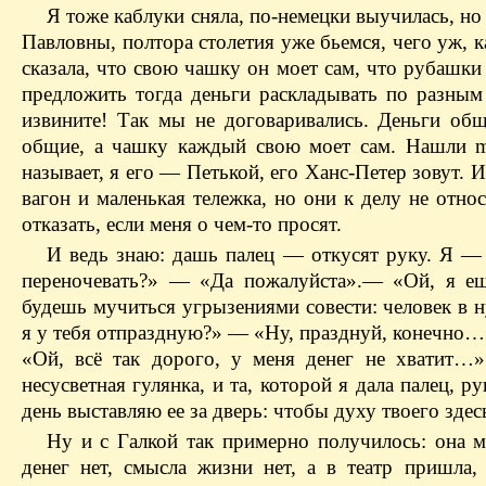
Я тоже каблуки сняла, по-немецки выучилась, но
Павловны, полтора столетия уже бьемся, чего уж, к
сказала, что свою чашку он моет сам, что рубашки
предложить тогда деньги раскладывать по разным к
извините! Так мы не договаривались. Деньги общ
общие, а чашку каждый свою моет сам. Нашли mo
называет, я его — ​Петькой, его Ханс-Петер зовут. 
вагон и маленькая тележка, но они к делу не отно
отказать, если меня о чем-то просят.
И ведь знаю: дашь палец — ​откусят руку. Я —
переночевать?» — ​«Да пожалуйста».— «Ой, я е
будешь мучиться угрызениями совести: человек в 
я у тебя отпраздную?» — ​«Ну, празднуй, конечн
​«Ой, всё так дорого, у меня денег не хвати
несусветная гулянка, и та, которой я дала палец, 
день выставляю ее за дверь: чтобы духу твоего здес
Ну и с Галкой так примерно получилось: она мн
денег нет, смысла жизни нет, а в театр пришла