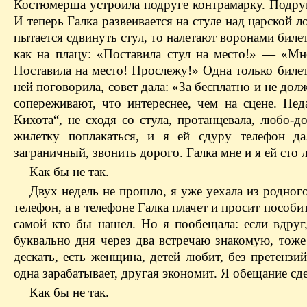
Костюмерша устроила подруге контрамарку. Подруга
И теперь Галка развеивается на стуле над царской л
пытается сдвинуть стул, то налетают воронами бил
как на плацу: «Поставила стул на место!» — ​«М
Поставила на место! Прослежу!» Одна только билете
ней поговорила, совет дала: «За бесплатно и не до
сопереживают, что интереснее, чем на сцене. Не
Кихота“, не сходя со стула, протанцевала, любо-д
жилетку поплакаться, и я ей сдуру телефон да
заграничный, звонить дорого. Галка мне и я ей сто 
Как бы не так.
Двух недель не прошло, я уже уехала из родног
телефон, а в телефоне Галка плачет и просит пособи
самой кто бы нашел. Но я пообещала: если вдруг,
буквально дня через два встречаю знакомую, тоже 
дескать, есть женщина, детей любит, без претензи
одна зарабатывает, другая экономит. Я обещание с
Как бы не так.