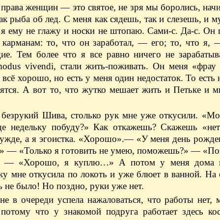
 права женщин — ​это святое, не зря мы боролись, нач
ак рыба об лед. С меня как сядешь, так и слезешь, и м
 я ему не глажу и носки не штопаю. Сами-с. Да-с. Он
арманам: то, что он заработал, — ​его; то, что я, —
ие. Тем более что я все равно ничего не зарабатыв
dus vivendi, стали жить-поживать. Он меня «фрау
И всё хорошо, но есть у меня один недостаток. То есть 
сятся. А вот то, что жутко мешает жить и Петьке и м
 ​безрукий Шива, столько рук мне уже откусили. «М
ще недельку побуду?» Как откажешь? Скажешь «нет
нужде, а я эгоистка. «Хорошо».— «У меня день рожд
о…» — ​«Только я готовить не умею, поможешь?» — ​
т…» — ​«Хорошо, я куплю…» А потом у меня дома 
руку мне откусила по локоть и уже блюет в ванной. Н
ь не было! Но поздно, руки уже нет.
е в очереди успела нажаловаться, что работы нет, 
, потому что у знакомой подруга работает здесь ко