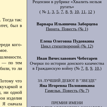
Рецензии в рубрике «Хвалить нельзя
ругать»
( №
1
,
3
,
5
,
7
,
8
,
9
,
10
,
11
,
12
)
 Тогда так:
Варвара Ильинична Заборцева
тет, был в
Пинега. Повесть (№ 1)
Елена Олеговна Пудовкина
ереди кого-
Цикл стихотворений (№ 12)
мое.
шленности.
Иван Вячеславович Чеботарев
 — ​по тем
Очерки по истории донского казачества
били, то ли
в Гражданскую войну (№
7
,
8
,
9
,
10
,)
 Потому что
ЗА ЛУЧШИЙ ДЕБЮТ В "ЗВЕЗДЕ"
Яна Игоревна Половинкина
 кухаркой и
Гамельн. Повесть (№ 7)
, ни одной
мои изделия
ПРЕМИЯ ИМЕНИ
. Я сначала