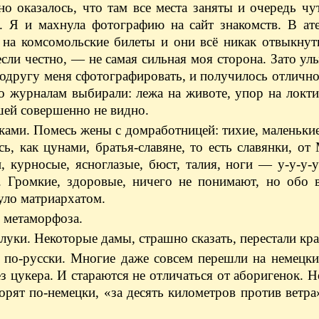
но оказалось, что там все места заняты и очередь чу
я. Я и махнула фотографию на сайт знакомств. В ат
 на комсомольские билеты и они всё никак отвыкнут
сли честно, — ​не самая сильная моя сторона. Зато ул
 подругу меня сфотографировать, и получилось отличн
по журналам выбирали: лежа на животе, упор на локти
шей совершенно не видно.
ами. Помесь жены с домработницей: тихие, маленькие
ь, как цунами, братья-славяне, то есть славянки, о
 курносые, ясноглазые, бюст, талия, ноги — ​у-у-у-
. Громкие, здоровые, ничего не понимают, но обо 
уло матриархатом.
 метаморфоза.
луки. Некоторые дамы, страшно сказать, перестали кра
и по-русски. Многие даже совсем перешли на немецк
з цукера. И стараются не отличаться от аборигенок. Н
ворят по-немецки, «за десять километров против ветра