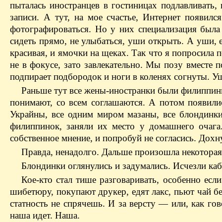
пыталась иностранцев в гостиницах подлавливать, 
записи. А тут, на мое счастье, Интернет появилс
фотографироваться. Но у них специализация была
сидеть прямо, не улыбаться, уши открыть. А уши, е
красивая, и ямочки на щеках. Так что я попросила
не в фокусе, зато завлекательно. Мы позу вместе 
подпирает подбородок и ноги в коленях согнуты. У
Раньше тут все жены-иностранки были филиппинк
понимают, со всем соглашаются. А потом появилис
Украйны, все одним миром мазаны, все блондинки,
филиппинок, заняли их место у домашнего очага
собственное мнение, и попробуй не согласись. Дохн
Правда, ненадолго. Дальше произошла некоторая
Блондинки оглянулись и задумались. Исчезли каб
Кое-кто стал тише разговаривать, особенно есл
шибетюру, покупают друкер, едят лакс, пьют чай бе
статность не спрячешь. И за версту — ​или, как го
наша идет. Наша.