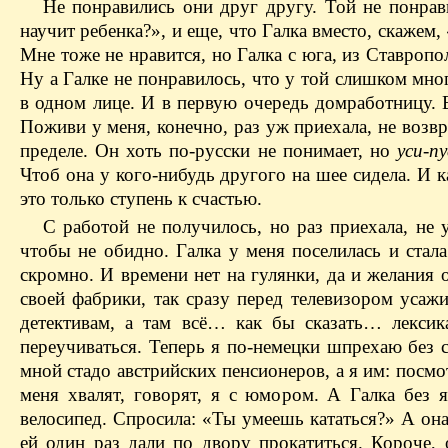
Не понравились они друг другу. Той не понрав
научит ребенка?», и еще, что Галка вместо, скажем
Мне тоже не нравится, но Галка с юга, из Ставропо
Ну а Галке не понравилось, что у той слишком мног
в одном лице. И в первую очередь домработницу. В
Поживи у меня, конечно, раз уж приехала, не возвр
пределе. Он хоть по-русски не понимает, но
уси-пу
Чтоб она у кого-нибудь другого на шее сидела. И к
это только ступень к счастью.
С работой не получилось, но раз приехала, не 
чтобы не обидно. Галка у меня поселилась и стал
скромно. И времени нет на гулянки, да и желания о
своей фабрики, так сразу перед телевизором усажи
детективам, а там всё… как бы сказать… лексик
переучиваться. Теперь я по-немецки шпрехаю без с
мной стадо австрийских пенсионеров, а я им: посмо
меня хвалят, говорят, я с юмором. А Галка без я
велосипед. Спросила: «Ты умеешь кататься?» А она
ей один раз дали по двору прокатиться. Короче, 