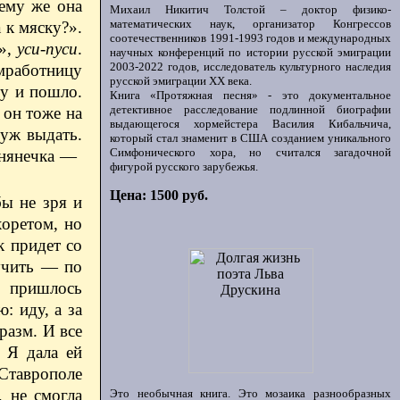
Чему же она
Михаил Никитич Толстой – доктор физико-
математических наук, организатор Конгрессов
 к мяску?».
соотечественников 1991-1993 годов и международных
а»,
уси-пуси
.
научных конференций по истории русской эмиграции
2003-2022 годов, исследователь культурного наследия
омработницу
русской эмиграции ХХ века.
Ну и пошло.
Книга «Протяжная песня» - это документальное
детективное расследование подлинной биографии
 он тоже на
выдающегося хормейстера Василия Кибальчича,
муж выдать.
который стал знаменит в США созданием уникального
Симфонического хора, но считался загадочной
нянечка — ​
фигурой русского зарубежья.
Цена: 1500 руб.
бы не зря и
хоретом, но
к придет со
учить — ​по
, пришлось
: иду, а за
разм. И все
. Я дала ей
 Ставрополе
, не смогла
Это необычная книга. Это мозаика разнообразных