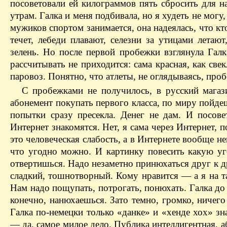
посоветовали ей килограммов пять сбросить для на
утрам. Галка и меня подбивала, но я худеть не могу
мужиков спортом занимается, она надеялась, что кт
течет, лебеди плавают, селезни за утицами летаю
зелень. Но после первой пробежки взглянула Галк
рассчитывать не приходится: сама красная, как свек
паровоз. Понятно, что атлеты, не оглядываясь, про
С пробежками не получилось, в русский магаз
абонемент покупать первого класса, по миру пойдешь
попытки сразу пресекла. Денег не дам. И посов
Интернет знакомятся. Нет, я сама через Интернет, 
это человеческая слабость, а в Интернете вообще н
что угодно можно. И картинку повесить какую уг
отвертишься. Надо незаметно принюхаться друг к дру
сладкий, тошнотворный. Кому нравится — ​а я на т
Нам надо пощупать, потрогать, понюхать. Галка до 
конечно, нанюхаешься. Зато темно, громко, ничего
Галка по-немецки только «данке» и «хенде хох» зн
— ​да, самое милое дело. Публика интеллигентная, а