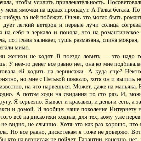
чала, чтобы усилить привлекательность. Посоветовал
, у меня ямочки на щеках пропадут. А Галка бегала. По
о-нибудь за ней побежит. Очень это могло быть роман
т, дует легкий ветерок и первые лучи солнца согре
а на себя в зеркало и поняла, что на романтическое
ла, пот глаза заливает, тушь размазана, спина мокрая,
бегали мимо.
ин женихи не ходят. В поезде ловить — ​это надо г
. У нее-то денег все равно нет, она ко мне подбивалас
етовала ей ходить на вернисажи. А куда еще? Некот
понятно, но мне с Петькой повезло, хотя он и выпить н
еизвестно, на что нарвешься. Может, даже на маньяка. 
одно. А потом ходи на свидания по сто раз. И, мож
гу. Я серьезно. Бывает и красавец, и деньги есть, а за
акси и домой. И вообще: наше поколение Интернету н
того всё на дискотеки ходила, для тех, кому уже перев
 не видно, не слышно. Хотя это как раз хорошо, что
ала. Но все равно, дискотекам я тоже не доверяю. Во
бы кто на вернисаж не пойдет. Гарантии, конечно, нет,