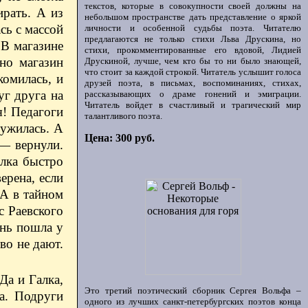
текстов, которые в совокупности своей должны на
ирать. А из
небольшом пространстве дать представление о яркой
сь с массой
личности и особенной судьбы поэта. Читателю
предлагаются не только стихи Льва Друскина, но
 В магазине
стихи, прокомментированные его вдовой, Лидией
 но магазин
Друскиной, лучше, чем кто бы то ни было знающей,
что стоит за каждой строкой. Читатель услышит голоса
комилась, и
друзей поэта, в письмах, воспоминаниях, стихах,
уг друга на
рассказывающих о драме гонений и эмиграции.
Читатель войдет в счастливый и трагический мир
я! Педагоги
талантливого поэта.
ружилась. А
Цена: 300 руб.
— ​вернули.
алка быстро
ерена, если
 А в тайном
с Раевского
знь пошла у
во не дают.
Да и Галка,
Это третий поэтический сборник Сергея Вольфа –
ка. Подруги
одного из лучших санкт-петербургских поэтов конца