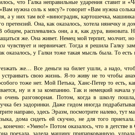
илось, что Галка неправильные ударения ставит и «
, «Вам нужна соль к мясу?» говорит «Вам нужна солька
ля, а у них там всё «виноградик, картошечка, машинк
о претензий. Oна, как оказалось, хотела нянечку и д
 общем, расплевались они, а я, как дура, виновата. 
ащаться же. Она живет. Немец мой терпит, молчит, но
си
чувствует и нервничает. Тогда я решила Галку за
ак оказалось, у Галки тоже такая мысль была. То есть 
уезжать же… Все деньги на билет ушли, а надо, что
а устраивать свою жизнь. Я‑то живу не то чтобы ана
собого тоже нет. Мой Петька, Ханс-Петер то есть, ка
вается, ну и я за компанию. Так и немецкий начала 
а очень разговорная. Потом, когда в школу пошла
учка без задоринки. Даже гидом иногда подрабатываю
трите направо, здесь Эразм, посмотрите налево, тут ма
зыка, дома сидеть ей скучно, не для того приехала
, конечно: «Умею!» Потом оказалось, что в детстве в
она поехала, задела машину припаркованную, удрала