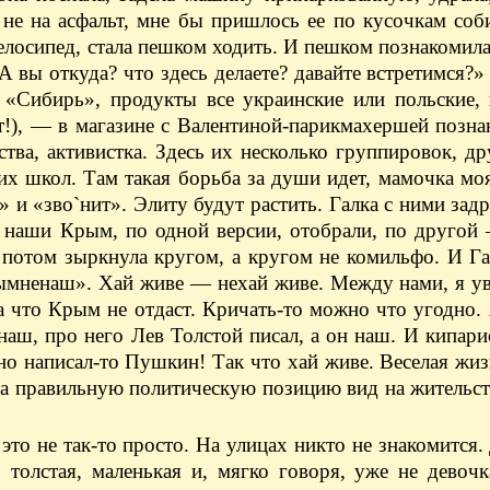
 не на асфальт, мне бы пришлось ее по кусочкам соб
елосипед, стала пешком ходить. И пешком познакомила
А вы откуда? что здесь делаете? давайте встретимся?»
м «Сибирь», продукты все украинские или польские,
т!), — ​в магазине с Валентиной-парикмахершей позна
тва, активистка. Здесь их несколько группировок, др
их школ. Там такая борьба за души идет, мамочка мо
 и «зво`нит». Элиту будут растить. Галка с ними зад
 наши Крым, по одной версии, отобрали, по другой 
а потом зыркнула кругом, а кругом не комильфо. И Г
мненаш». Хай живе — ​нехай живе. Между нами, я ув
за что Крым не отдаст. Кричать-то можно что угодно.
аш, про него Лев Толстой писал, а он наш. И кипари
, но написал-то Пушкин! Так что хай живе. Веселая жи
за правильную политическую позицию вид на жительст
это не так-то просто. На улицах никто не знакомится. 
о толстая, маленькая и, мягко говоря, уже не девоч