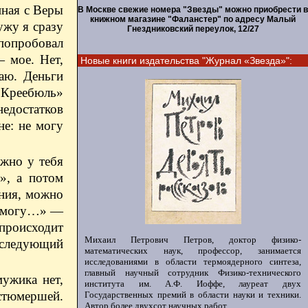
иная с Веры
В Москве свежие номера "Звезды" можно приобрести в
книжном магазине "Фаланстер" по адресу Малый
ужу я сразу
Гнездниковский переулок, 12/27
 попробовал
 ​мое. Нет,
Новые книги издательства "Журнал «Звезда»":
аю. Деньги
 Креебюль»
недостатков
не: не могу
ожно у тебя
», а потом
ения, можно
«Помогу…» —
происходит
Михаил Петрович Петров, доктор физико-
а следующий
математических наук, профессор, занимается
исследованиями в области термоядерного синтеза,
главный научный сотрудник Физико-технического
мужика нет,
института им. А.Ф. Иоффе, лауреат двух
стюмершей.
Государственных премий в области науки и техники.
Автор более двухсот научных работ.