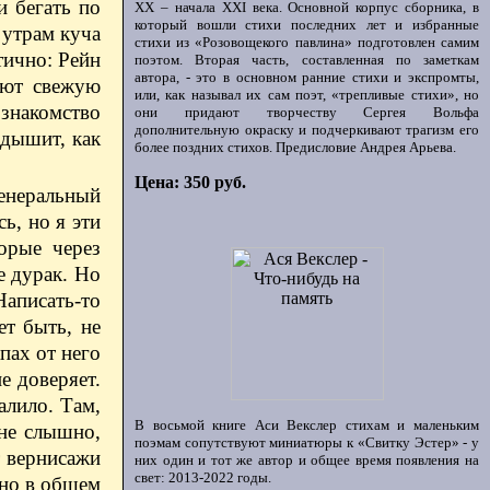
и бегать по
ХХ – начала XXI века. Основной корпус сборника, в
который вошли стихи последних лет и избранные
 утрам куча
стихи из «Розовощекого павлина» подготовлен самим
тично: Рейн
поэтом. Вторая часть, составленная по заметкам
автора, - это в основном ранние стихи и экспромты,
вают свежую
или, как называл их сам поэт, «трепливые стихи», но
 знакомство
они придают творчеству Сергея Вольфа
дополнительную окраску и подчеркивают трагизм его
 дышит, как
более поздних стихов. Предисловие Андрея Арьева.
Цена: 350 руб.
енеральный
ь, но я эти
орые через
е дурак. Но
Написать-то
ет быть, не
пах от него
е доверяет.
алило. Там,
В восьмой книге Аси Векслер стихам и маленьким
 не слышно,
поэмам сопутствуют миниатюры к «Свитку Эстер» - у
т вернисажи
них один и тот же автор и общее время появления на
свет: 2013-2022 годы.
 но в общем