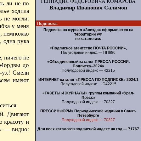
ГЕННАДИЯ ФЕДОРОВИЧА КОМАРОВА
ть ли не по
Владимир Иванович Салимон
елье ходила
ь не могли:
Подписка:
ыбка у меня
Подписка на журнал «Звезда» оформляется на
о, немножко
территории РФ
по каталогам:
, одна рука
«Подписное агентство ПОЧТА РОССИИ»,
Полугодовой индекс — ПП686
, ничего не
«Объединенный каталог ПРЕССА РОССИИ.
т Мордвы до
Подписка–2024»
Полугодовой индекс — 42215
у-ух! Смели
всем имеют
ИНТЕРНЕТ-каталог «ПРЕССА ПО ПОДПИСКЕ» 2024/1
Полугодовой индекс — Э42215
«ГАЗЕТЫ И ЖУРНАЛЫ» группы компаний «Урал-
Пресс»
Полугодовой индекс — 70327
ситься.
ПРЕССИНФОРМ» Периодические издания в Санкт-
ий. Двигают
Петербурге
Полугодовой индекс — 70327
о красоту и
» — ​видно:
Для всех каталогов подписной индекс на год — 71767