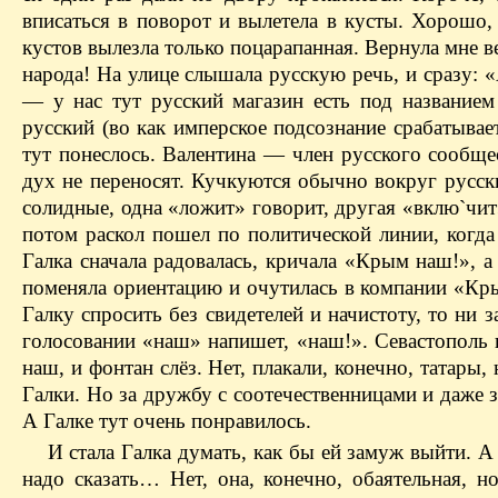
вписаться в поворот и вылетела в кусты. Хорошо,
кустов вылезла только поцарапанная. Вернула мне в
народа! На улице слышала русскую речь, и сразу: «
— ​у нас тут русский магазин есть под название
русский (во как имперское подсознание срабатывае
тут понеслось. Валентина — ​член русского сообщес
дух не переносят. Кучкуются обычно вокруг русск
солидные, одна «ложит» говорит, другая «вклю`чит»
потом раскол пошел по политической линии, когда
Галка сначала радовалась, кричала «Крым наш!», 
поменяла ориентацию и очутилась в компании «Кры
Галку спросить без свидетелей и начистоту, то ни 
голосовании «наш» напишет, «наш!». Севастополь н
наш, и фонтан слёз. Нет, плакали, конечно, татары
Галки. Но за дружбу с соотечественницами и даже 
А Галке тут очень понравилось.
И стала Галка думать, как бы ей замуж выйти. А 
надо сказать… Нет, она, конечно, обаятельная, н