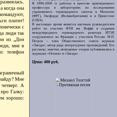
развеялась.
В 1990-2000 гг. работал в качестве приглашенного
а когда она
профессора в лабораториях по исследованию
управляемого термоядерного синтеза в Мюнхене
 командуют,
(ФРГ), Оксфорде (Великобритания) и в Принстоне
ьги платит!
(США).
В настоящее время является научным руководителем
ловечески с
работ по участию ФТИ им. Иоффе в создании
да люди так
международного термоядерного реактора ИТЭР,
сооружаемого во Франции с участием России. М.П.
ри из „Дон
Петров – член Общественного совета журнала
реди, мне в
«Звезда», автор ряда литературных произведений. Его
рассказы, заметки, мемуарные очерки публиковались в
ю: телефон
журналах «Огонек» и «Звезда».
Цена: 400 руб.
заграничный
 найду? Мне
 четверг. А
 про Галку:
сем хорошо: