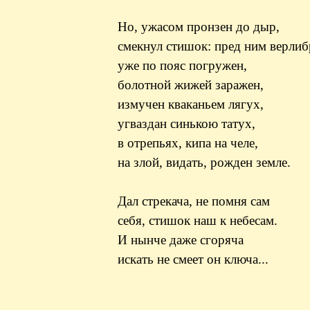
Но, ужасом пронзен до дыр,
смекнул стишок: пред ним верли
уже по пояс погружен,
болотной жижей заражен,
измучен кваканьем лягух,
угваздан синькою татух,
в отрепьях, кипа на челе,
на злой, видать, рожден земле.
Дал стрекача, не помня сам
себя, стишок наш к небесам.
И нынче даже сгоряча
искать не смеет он ключа...