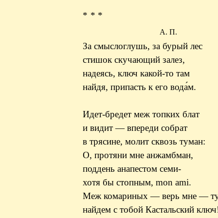
* * *
А. П.
За смыслоглушь, за бурый лес
стишок скучающий залез,
надеясь, ключ какой-то там
найдя, припасть к его вода́м.
Идет-бредет меж топких блат
и видит — впереди собрат
в трясине, молит сквозь туман:
О, протяни мне анжамбман,
поддень анапестом семи-
хотя бы стопным, mon ami.
Меж комариных — верь мне — т
найдем с тобой Кастальский ключ