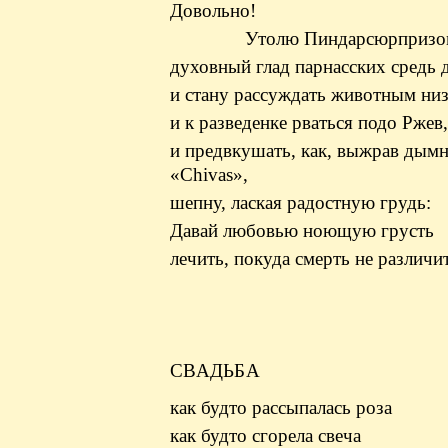
Довольно!
Утолю Пиндарсюрпризо
духовный глад парнасских средь 
и стану рассуждать животным ни
и к разведенке рваться подо Ржев,
и предвкушать, как, выжрав дым
«Chivas»,
шепну, лаская радостную грудь:
Давай любовью ноющую грусть
лечить, покуда смерть не различит 
СВАДЬБА
как будто рассыпалась роза
как будто сгорела свеча