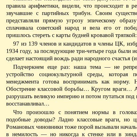
правила арифметики, видели, что происходит в р
звучавшие с партийных трибун. Своим сущест
представляли прямую угрозу эпическому образу
сплачивала советский народ и вела его от поб
пришлось стереть с карты будней кровавой тряпкой
97 из 139 членов и кандидатов в члены ЦК, изб
1934 году, за последующие три-четыре года были и
сделает настоящий вождь ради народного счастья (и
Подчеркнем еще раз: наша тема — не репре
устройство социокультурной среды, которая 
менеджмента готова воспринимать как норму. 
Обострение классовой борьбы… Кругом враги… А 
разрушать великую империю и потом путаться под н
восстанавливал…
Что произошло с понятием нормы в головах
подобные доводы? Ладно классовые враги, но ц
Романовых чиновники тоже порой вызывали начальс
в немилость — но никогда к стенке или в зинд