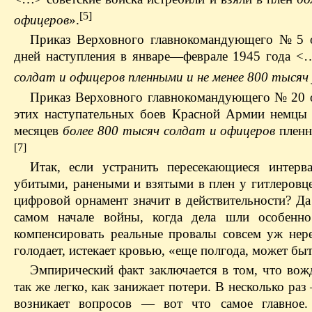
[5]
офицеров
».
Приказ Верховного главнокомандующего № 5 о
дней наступления в январе—феврале 1945 года <
солдат и офицеров пленными и не менее 800 тыся
Приказ Верховного главнокомандующего № 20 от
этих наступательных боев Красной Армии немцы 
месяцев
более 800 тысяч солдат и офицеров
плен
[7]
Итак, если устранить пересекающиеся интер
убитыми, ранеными и взятыми в плен у гитлеровце
цифровой орнамент значит в действительности? Да 
самом начале войны, когда дела шли особенно
компенсировать реальные провалы совсем уж нер
голодает, истекает кровью, «еще полгода, может быт
Эмпирический факт заключается в том, что вож
так же легко, как занижает потери. В несколько ра
возникает вопросов — вот что самое главное.