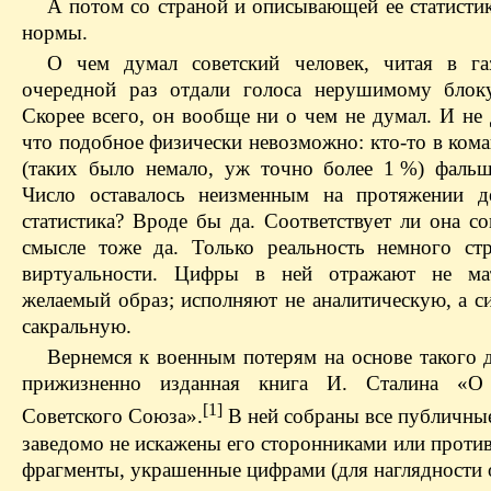
А потом со страной и описывающей ее статисти
нормы.
О чем думал советский человек, читая в га
очередной раз отдали голоса нерушимому блок
Скорее всего, он вообще ни о чем не думал. И не
что подобное физически невозможно: кто-то в коман
(таких было немало, уж точно более 1 %) фал
Число оставалось неизменным на протяжении де
статистика? Вроде бы да. Соответствует ли она с
смысле тоже да. Только реальность немного ст
виртуальности. Цифры в ней отражают не мат
желаемый образ; исполняют не аналитическую, а с
сакральную.
Вернемся к военным потерям на основе такого 
прижизненно изданная книга И. Сталина «О 
[1]
Советского Союза».
В ней собраны все публичные
заведомо не искажены его сторонниками или проти
фрагменты, украшенные цифрами (для наглядности