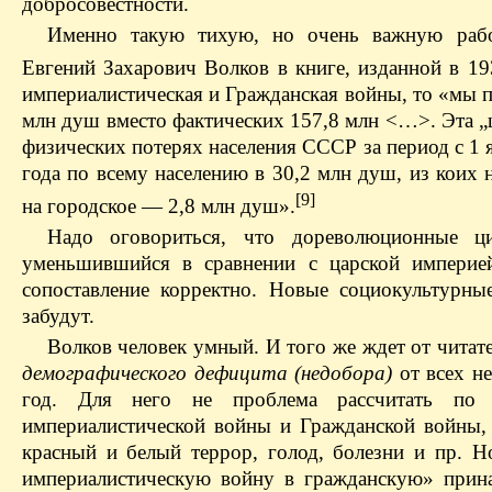
добросовестности.
Именно такую тихую, но очень важную рабо
Евгений Захарович Волков в книге, изданной в 19
империалистическая и Гражданская войны, то «мы 
млн душ вместо фактических 157,8 млн <…>. Эта „
физических потерях населения СССР за период с 1 
года по всему населению в 30,2 млн душ, из коих 
[9]
на городское — 2,8 млн душ».
Надо оговориться, что дореволюционные ц
уменьшившийся в сравнении с царской импери
сопоставление корректно. Новые социокультурны
забудут.
Волков человек умный. И того же ждет от читат
демографического дефицита (недобора)
от всех не
год. Для него не проблема рассчитать по о
империалистической войны и Гражданской войны,
красный и белый террор, голод, болезни и пр. Но
империалистическую войну в гражданскую» прина