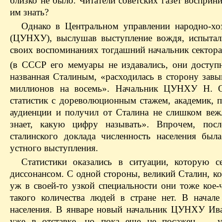
близко не было. Читатели советских газет восприн
им знать?
Однако в Центральном управлении народно-хоз
(ЦУНХУ), выслушав выступление вождя, испытал
своих воспоминаниях тогдашний начальник секто
(в СССР его мемуары не издавались, они доступ
названная Сталиным, «расходилась в сторону зав
миллионов на восемь». Начальник ЦУНХУ Н. О
статистик с дореволюционным стажем, академик,
аудиенции и получил от Сталина не слишком веж
знает, какую цифру называть». Впрочем, пос
сталинского доклада численность населения бы
устного выступления.
Статистики оказались в ситуации, которую 
диссонансом. С одной стороны, великий Сталин, к
уж в своей-то узкой специальности они тоже кое-
такого количества людей в стране нет. В начал
населения. В январе новый начальник ЦУНХУ Ива
уже в отставке, но пока еще не посажен — ус