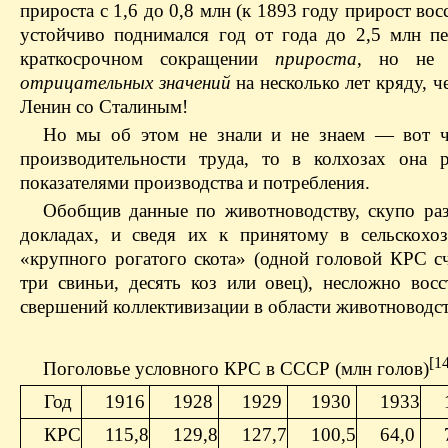
прироста с 1,6 до 0,8 млн (к 1893 году прирост вос
устойчиво поднимался год от года до 2,5 млн п
краткосрочном сокращении
прироста
, но не 
отрицательных значений
на несколько лет кряду, 
Ленин со Сталиным!
Но мы об этом не знали и не знаем — вот ч
производительности труда, то в колхозах она 
показателями производства и потребления.
Обобщив данные по животноводству, скупо р
докладах, и сведя их к принятому в сельскохоз
«крупного рогатого скота» (одной головой КРС сч
три свиньи, десять коз или овец), несложно вос
свершений коллективизации в области животноводст
[1
Поголовье условного КРС в СССР (млн голов)
Год
1916
1928
1929
1930
1933
КРС
115,8
129,8
127,7
100,5
64,0