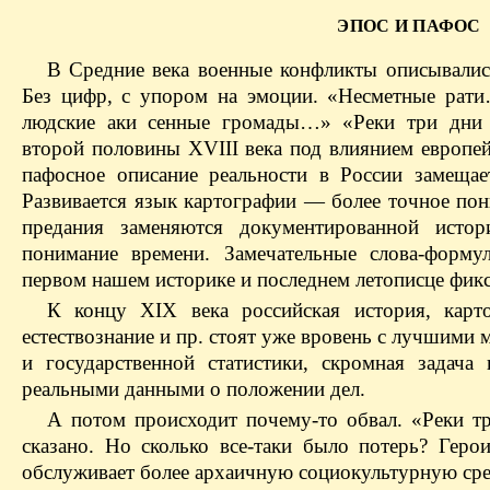
ЭПОС И ПАФОС
В Средние века военные конфликты описывались
Без цифр, с упором на эмоции. «Несметные рат
людские аки сенные громады…» «Реки три дни
второй половины XVIII века под влиянием европей
пафосное описание реальности в России замещае
Развивается язык картографии — более точное пон
предания заменяются документированной исто
понимание времени. Замечательные слова-форм
первом нашем историке и последнем летописце фикс
К концу XIX века российская история, картог
естествознание и пр. стоят уже вровень с лучшими
и государственной статистики, скромная задача
реальными данными о положении дел.
А потом происходит почему-то обвал. «Реки т
сказано. Но сколько все-таки было потерь? Герои
обслуживает более архаичную социокультурную сред