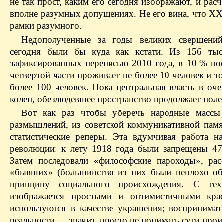
не так прост, каким его сегодня изображают, и ра
вполне разумных допущениях. Не его вина, что ХХ 
рамки разумного.
Недополученные за годы великих свершений
сегодня были бы куда как кстати. Из 156 тыс.
зафиксированных переписью 2010 года, в 10 % пос
четвертой части проживает не более 10 человек и то
более 100 человек. Пока центральная власть в оч
колен, обезлюдевшее пространство продолжает поле
Вот как раз чтобы уберечь народные массы
размышлений, из советской коммуникативной пам
статистические реперы. Эта вдумчивая работа н
революции: к лету 1918 года были запрещены 47
Затем последовали «философские пароходы», рас
«бывших» (большинство из них были неплохо об
принципу социального происхождения. С те
изображается простыми и оптимистичными кра
используются в качестве украшения; воспринима
реальности — значит, просто не понимать сути пр