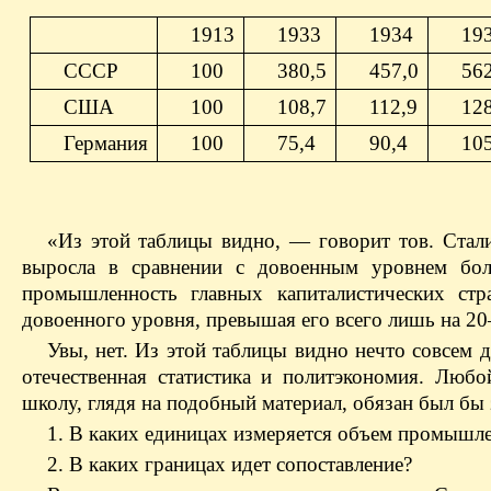
1913
1933
1934
19
СССР
100
380,5
457,0
56
США
100
108,7
112,9
12
Германия
100
75,4
90,4
10
«Из этой таблицы видно, — говорит тов. Ста
выросла в сравнении с довоенным уровнем боле
промышленность главных капиталистических стр
довоенного уровня, превышая его всего лишь на 2
Увы, нет. Из этой таблицы видно нечто совсем д
отечественная статистика и политэкономия. Лю
школу, глядя на подобный материал, обязан был бы 
1. В каких единицах измеряется объем промышл
2. В каких границах идет сопоставление?