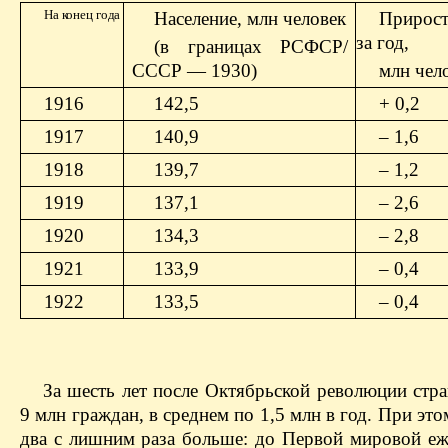
На конец года
Население, млн человек
Прирост
за год,
(в границах РСФСР/
СССР — 1930)
млн чел
1916
142,5
+ 0,2
1917
140,9
– 1,6
1918
139,7
– 1,2
1919
137,1
– 2,6
1920
134,3
– 2,8
1921
133,9
– 0,4
1922
133,5
– 0,4
За шесть лет после Октябрьской революции стр
9 млн граждан, в среднем по 1,5 млн в год. При эт
два с лишним раза больше: до Первой мировой еж