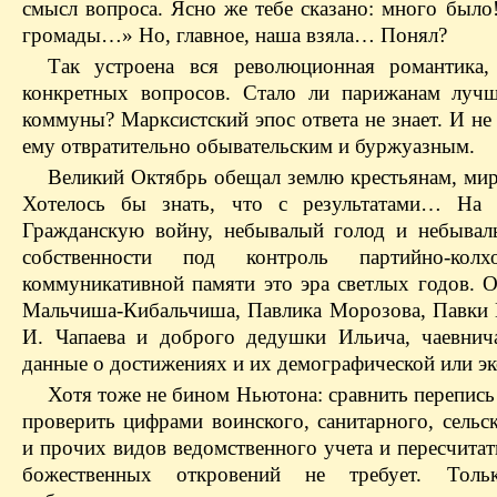
смысл вопроса. Ясно же тебе сказано: много было
громады…» Но, главное, наша взяла… Понял?
Так устроена вся революционная романтика
конкретных вопросов. Стало ли парижанам луч
коммуны? Марксистский эпос ответа не знает. И не
ему отвратительно обывательским и буржуазным.
Великий Октябрь обещал землю крестьянам, мир
Хотелось бы знать, что с результатами… На 
Гражданскую войну, небывалый голод и небывал
собственности под контроль партийно-ко
коммуникативной памяти это эра светлых годов. 
Мальчиша-Кибальчиша, Павлика Морозова, Павки К
И. Чапаева и доброго дедушки Ильича, чаевнич
данные о достижениях и их демографической или эк
Хотя тоже не бином Ньютона: сравнить перепись 
проверить цифрами воинского, санитарного, сельс
и прочих видов ведомственного учета и пересчитат
божественных откровений не требует. Толь