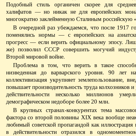
Подобный стиль органичен скорее для среднев
халифатов — но никак не для европейских мон
многократно заклейменную Сталиным российскую 
В очередной раз убеждаемся, что после 1917 го
поменялись нормы — с европейских на азиатски
прогресс — если верить официальному эпосу. Лишь
же) позволил СССР совершить могучий индуст
Второй мировой войне.
Проблема в том, что верить в такое способ
низведенная до варварского уровня. 90 лет н
коллективизация укрупняет землепользование, в
повышает производительность труда колхозников и 
действительности несколько миллионов уме
демографическом недоборе более 20 млн.
В крупных странах-конкурентах тема массово
фактора со второй половины ХIХ века вообще неак
любимый советской пропагандой как иллюстрация г
в действительности отразился в одномоментно