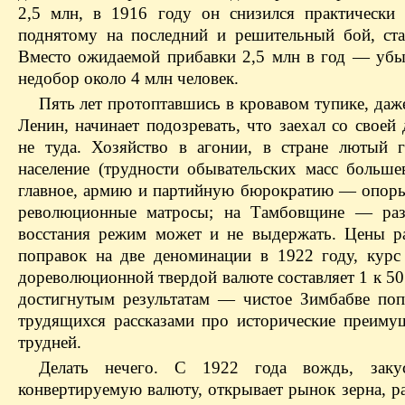
2,5 млн, в 1916 году он снизился практически 
поднятому на последний и решительный бой, ст
Вместо ожидаемой прибавки 2,5 млн в год — убы
недобор около 4 млн человек.
Пять лет протоптавшись в кровавом тупике, даже
Ленин, начинает подозревать, что заехал со своей
не туда. Хозяйство в агонии, в стране лютый 
население (трудности обывательских масс больше
главное, армию и партийную бюрократию — опоры
революционные матросы; на Тамбовщине — раз
восстания режим может и не выдержать. Цены ра
поправок на две деноминации в 1922 году, курс
дореволюционной твердой валюте составляет 1 к 50
достигнутым результатам — чистое Зимбабве поп
трудящихся рассказами про исторические преимущ
трудней.
Делать нечего. С 1922 года вождь, закус
конвертируемую валюту, открывает рынок зерна, р