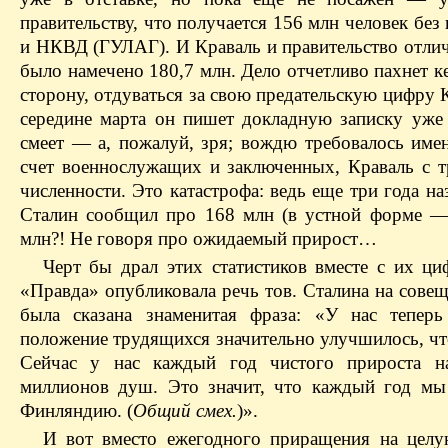
правительству, что получается 156 млн человек бе
и НКВД (ГУЛАГ). И Краваль и правительство отлич
было намечено 180,7 млн. Дело отчетливо пахнет к
сторону, отдуваться за свою предательскую цифру 
середине марта он пишет докладную записку уже
смеет — а, пожалуй, зря; вождю требовалось име
счет военнослужащих и заключенных, Краваль с 
численности. Это катастрофа: ведь еще три года наз
Сталин сообщил про 168 млн (в устной форме —
млн?! Не говоря про ожидаемый прирост…
Черт бы драл этих статистиков вместе с их ц
«Правда» опубликовала речь тов. Сталина на сове
была сказана знаменитая фраза: «У нас теперь
положение трудящихся значительно улучшилось, чт
Сейчас у нас каждый год чистого прироста на
миллионов душ. Это значит, что каждый год мы
Финляндию. (
Общий смех.
)».
И вот вместо ежегодного приращения на цел