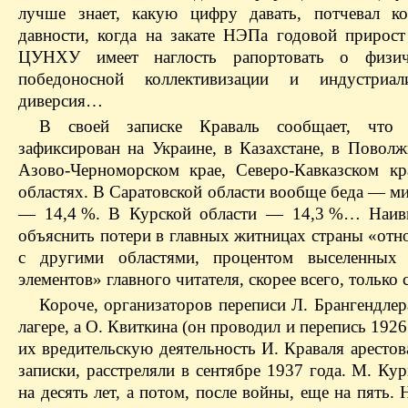
лучше знает, какую цифру давать, потчевал к
давности, когда на закате НЭПа годовой прирос
ЦУНХУ имеет наглость рапортовать о физич
победоносной коллективизации и индустриал
диверсия…
В своей записке Краваль сообщает, что 
зафиксирован на Украине, в Казахстане, в Поволж
Азово-Черноморском крае, Северо-Кавказском к
областях. В Саратовской области вообще беда — м
— 14,4 %. В Курской области — 14,3 %… Наив
объяснить потери в главных житницах страны «отн
с другими областями, процентом выселенных 
элементов» главного читателя, скорее всего, только 
Короче, организаторов переписи Л. Брангендлер
лагере, а О. Квиткина (он проводил и перепись 192
их вредительскую деятельность И. Краваля арестов
записки, расстреляли в сентябре 1937 года. М. К
на десять лет, а потом, после войны, еще на пять. 