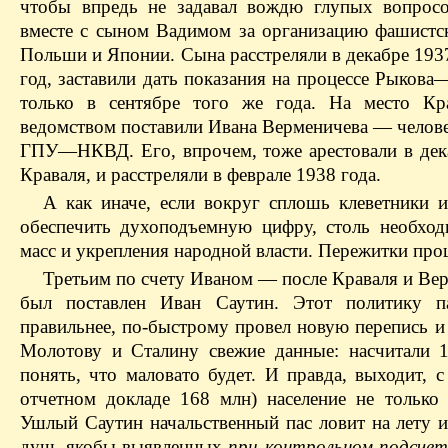
чтобы впредь не задавал вождю глупых вопросо
вместе с сыном Вадимом за организацию фашистск
Польши и Японии. Сына расстреляли в декабре 193
год, заставили дать показания на процессе Рыкова
только в сентябре того же года. На место Кр
ведомством поставили Ивана Верменичева — человек
ГПУ—НКВД. Его, впрочем, тоже арестовали в дека
Краваля, и расстреляли в феврале 1938 года.
А как иначе, если вокруг сплошь клеветники 
обеспечить духоподъемную цифру, столь необхо
масс и укрепления народной власти. Пережитки про
Третьим по счету Иваном — после Краваля и В
был поставлен Иван Саутин. Этот политику п
правильнее, по-быстрому провел новую перепись и
Молотову и Сталину свежие данные: насчитали 1
понять, что маловато будет. И правда, выходит, с
отчетном докладе 168 млн) население не только
Ушлый Саутин начальственный пас ловит на лету и
душ, якобы выявленных
при контрольном подсчет