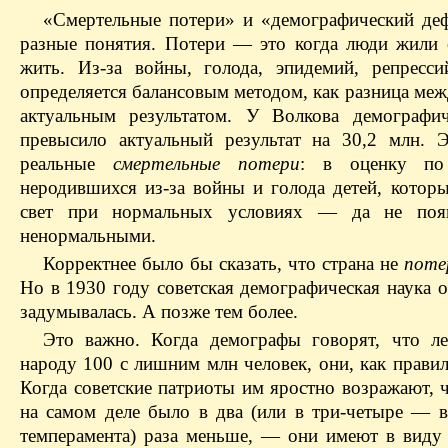
«Смертельные потери» и «демографический де
разные понятия. Потери — это когда люди жили с
жить. Из-за войны, голода, эпидемий, репрес
определяется балансовым методом, как разница ме
актуальным результатом. У Волкова демографи
превысило актуальный результат на 30,2 млн. 
реальные
смертельные потери
: в оценку по
неродившихся из-за войны и голода детей, кото
свет при нормальных условиях — да не появ
ненормальными.
Корректнее было бы сказать, что страна не
поте
Но в 1930 году советская демографическая наука 
задумывалась. А позже тем более.
Это важно. Когда демографы говорят, что лен
народу 100 с лишним млн человек, они, как прави
Когда советские патриоты им яростно возражают, 
на самом деле было в два (или в три-четыре — в
темперамента) раза меньше, — они имеют в вид