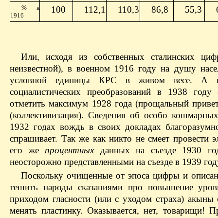
% к
100
112,1
110,3
86,8
55,3
1916
Или, исходя из собственных сталинских циф
неизвестной), в военном 1916 году на душу насе
условной единицы КРС в живом весе. А п
социалистических преобразований в 1938 году 
отметить максимум 1928 года (прощальный приве
(коллективизация). Сведения об особо кошмарны
1932 годах вождь в своих докладах благора­зумно
спрашивает. Так же как никто не смеет провести 
его же
процентных
данных на съезде 1930 г
неосторожно представленными на съезде в 1939 год
Поскольку очищенные от эпоса цифры и описанн
тешить народы сказаниями про повышение уров
приходом гласности (или с уходом страха) акыны
менять пластинку. Оказывается, нет, товарищи!