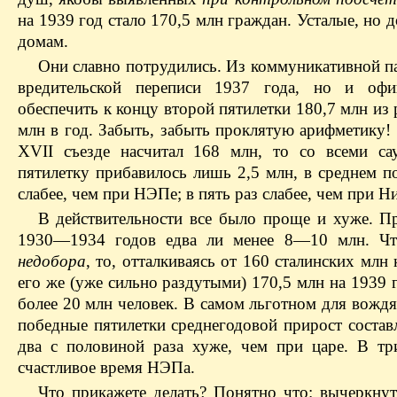
на 1939 год стало 170,5 млн граждан. Усталые, но
домам.
Они славно потрудились. Из коммуникативной 
вредительской переписи 1937 года, но и офи
обеспечить к концу второй пятилетки 180,7 млн из 
млн в год. Забыть, забыть проклятую арифметику! 
XVII съезде насчитал 168 млн, то со всеми са
пятилетку прибавилось лишь 2,5 млн, в среднем по
слабее, чем при НЭПе; в пять раз слабее, чем при
В действительности все было проще и хуже. П
1930—1934 годов едва ли менее 8—10 млн. Чт
недобора
, то, отталкиваясь от 160 сталинских млн 
его же (уже сильно раздутыми) 170,5 млн на 1939 
более 20 млн человек. В самом льготном для вождя
победные пятилетки среднегодовой прирост составл
два с половиной раза хуже, чем при царе. В тр
счастливое время НЭПа.
Что прикажете делать? Понятно что: вычеркнут