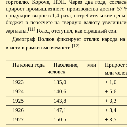
торговлю. Короче, НЭП. Через два года, соглас
прирост промышленного производства достиг 57 % 
продукции вырос в 1,4 раза, потребительские цены
бюджет в пересчете на твердую валюту увеличили
[11]
зарплаты.
Голод отступил, как страшный сон.
Демограф Волков фиксирует отклик народа на 
[12]
власти в рамки вменяемости.
На конец года
Население, млн
Прирост з
человек
млн чело
1923
135,0
+ 1,6
1924
140,6
+ 5,6
1925
143,8
+ 3,3
1926
147,1
+ 3,4
1927
150,5
+ 3,5