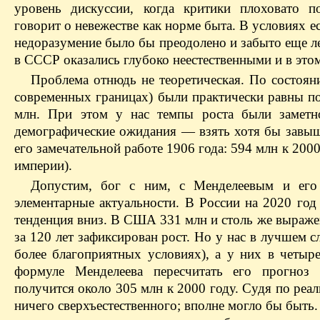
уровень дискуссии, когда критики плоховато п
говорит о невежестве как норме быта. В условиях 
недоразу­мение было бы преодолено и забыто еще л
в СССР оказались глубоко неестественными и в это
Проблема отнюдь не теоретическая. По состоя
современных границах) были практически равны по
млн. При этом у нас темпы роста были замет
демографические ожидания — взять хотя бы завыш
его замечательной работе 1906 года: 594 млн к 2000
империи).
Допустим, бог с ним, с Менделеевым и его
элементарные актуальности. В России на 2020 год
тенденция вниз. В США 331 млн и столь же выражен
за 120 лет зафиксирован рост. Но у нас в лучшем 
более благоприятных условиях), а у них в четыре
формуле Менделеева пересчитать его прогноз
получится около 305 млн к 2000 году. Судя по ре
ничего сверхъ­естественного; вполне могло бы быть