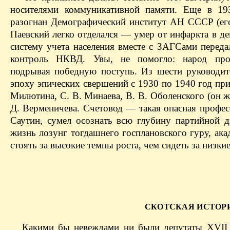
носителями коммуникативной памяти. Еще в 19
разогнан Демографический институт АН СССР (его
Паевский легко отделался — умер от инфаркта в де
систему учета населения вместе с ЗАГСами переда
контроль НКВД. Увы, не помогло: народ прод
подрывая победную поступь. Из шести руководите
эпоху эпических свершений с 1930 по 1940 год при
Милютина, С. В. Минаева, В. В. Оболенского (он ж
Д. Верменичева. Счетовод — такая опасная профес
Саутин, сумел осознать всю глубину партийной 
жизнь лозунг тогдашнего госплановского гуру, ак
стоять за высокие темпы роста, чем сидеть за низкие
СКОТСКАЯ ИСТОР
Какими бы невеждами ни были депутаты XVII с