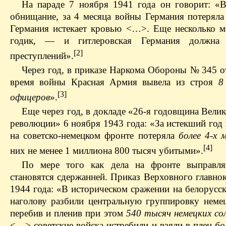
На параде 7 ноября 1941 года он говорит: «В
обнищание, за 4 месяца войны Германия потерял
Германия истекает кровью <…>. Еще несколько м
годик, — и гитлеровская Германия должна
[2]
преступлений».
Через год, в приказе Наркома Обороны № 345 от
время войны Красная Армия вывела из строя
8
[3]
офицеров
».
Еще через год, в докладе «26-я годовщина Вели
революции» 6 ноября 1943 года: «За истекший год
на советско-немецком фронте потеряла
более 4-х 
[4]
них не менее 1 миллиона 800 тысяч убитыми».
По мере того как дела на фронте выправля
становятся сдержанней. Приказ Верховного главн
1944 года: «В историческом сражении на белорусс
наголову разбили центральную группировку немец
перебив и пленив при этом
540 тысяч немецких со
<…> советские войска истребили и взяли в плен
бо