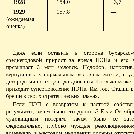
1928
154,0
+3,7
1929
157,8
—
(ожидаемая
оценка)
Даже если оставить в стороне бухарско-
среднегодовой прирост за время НЭПа и его д
превышает 3 млн человек. Недобор, напротив,
вернувшись к нормальным условиям жизни, с удо
детородный потенциал до донышка. Сколько может р
приходит суперпоколение НЭПа. Им тов. Сталин 
бреши в своих стратегических планах.
Если НЭП с возвратом к частной собствен
результаты, зачем было его душить? Если Октябр
чудовищным потерям, зачем было ее затев
следовательно, глубоко чуждые революционно
возникало, в массовом мышлении должны отсутст