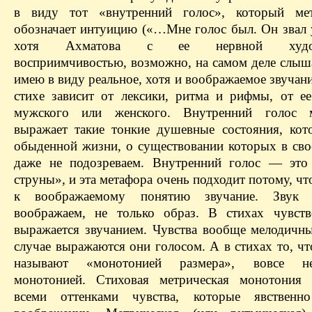
в виду тот «внутренний голос», который мет
обозначает интуицию («…Мне голос был. Он звал
хотя Ахматова с ее нервной художе
восприимчивостью, возможно, на самом деле слыша
имею в виду реальное, хотя и воображаемое звучани
стихе зависит от лексики, ритма и рифмы, от ее
мужского или женского. Внутренний голос м
выражает такие тонкие душевные состояния, кот
обыденной жизни, о существовании которых в св
даже не подозреваем. Внутренний голос — ​эт
струны», и эта метафора очень подходит потому, чт
к воображаемому понятию звучание. Звук
воображаем, не только образ. В стихах чувст
выражается звучанием. Чувства вообще мелодичны
случае выражаются они голосом. А в стихах то, ч
называют «монотонией размера», вовсе н
монотонией. Стиховая метрическая монотония 
всеми оттенками чувства, которые явственн