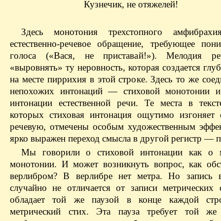
Кузнечик, не отяжелей!
Здесь монотония трехстопного амфибрахи
естественно-речевое обращение, требующее пон
голоса («Вася, не приставай!»). Мелодия р
«выровнять» ту неровность, которая создается глу
на месте пиррихия в этой строке. Здесь то же сое
непохожих интонаций — ​стиховой монотонии и
интонации естественной речи. Те места в текст
которых стиховая интонация ощутимо изгоняет е
речевую, отмечены особым художественным эффе
ярко выражен переход смысла в другой регистр — ​п
Мы говорили о стиховой интонации как о м
монотонии. И может возникнуть вопрос, как обс
верлибром? В верлибре нет метра. Но запись 
случайно не отличается от записи метрических 
обладает той же паузой в конце каждой стр
метрический стих. Эта пауза требует той ж