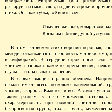
воображении. Метрическая (или ритмическая)
реагирует на смысл слов, на длину строки и прочие
стиха. Она, как губка, всё впитывает.
Измучен жизнью, коварством на
Когда им в битве душой уступа
В этом фетовском стихотворении неровная, сп
мелодия откликается на неровность метрики: ямб,
в амфибрахий. В середине строк после слов 
«битве» возникает какое-то преткновение, нельзя
паузы — ​и она выдает волнение.
В словах эмоция страшно обеднена. Наприм
печали имеет всего несколько наименований: гру
уныние, скорбь… Кажется, и всё. А само чувство
таким разным, у него множество оттенков
охарактеризовать при помощи эпитетов: горьк
беспросветная грусть, тихая грусть, мужественна