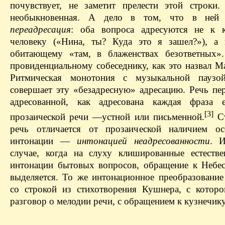
почувствует, не заметит прелести этой строки.
необыкновенная. А дело в том, что в ней 
переадресация
: оба вопроса адресуются не к к
человеку («Нина, ты? Куда это я зашел?»), а 
обитающему «там, в блаженствах безответных»
провиденциальному собеседнику, как это назвал М
Ритмическая монотония с музыкальной паузо
совершает эту «безадресную» адресацию. Речь пер
адресованной, как адресована каждая фраза е
[3]
прозаической речи — ​устной или письменной.
Ст
речь отличается от прозаической наличием ос
интонации — ​
интонацией неадресованности
. 
случае, когда на слуху клишированные естестве
интонации бытовых вопросов, обращение к Небе
выделяется. То же интонационное преобразование
со строкой из стихотворения Кушнера, с которо
разговор о мелодии речи, с обращением к кузнечику