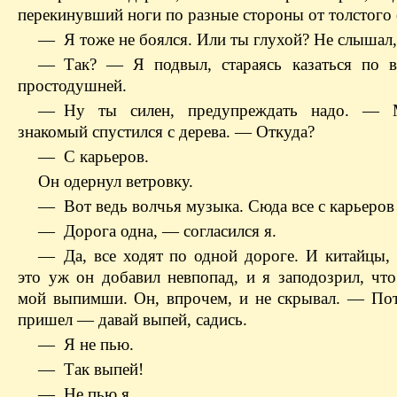
перекинувший ноги по разные стороны от толстого 
— Я тоже не боялся. Или ты глухой? Не слышал,
— Так? — Я подвыл, стараясь казаться по 
простодушней.
— Ну ты силен, предупреждать надо. —
знакомый спустился с дерева. — Откуда?
— С карьеров.
Он одернул ветровку.
— Вот ведь волчья музыка. Сюда все с карьеров 
— Дорога одна, — согласился я.
— Да, все ходят по одной дороге. И китайцы,
это уж он добавил невпопад, и я заподозрил, что
мой выпимши. Он, впрочем, и не скрывал. — По
пришел — давай выпей, садись.
— Я не пью.
— Так выпей!
— Не пью я.