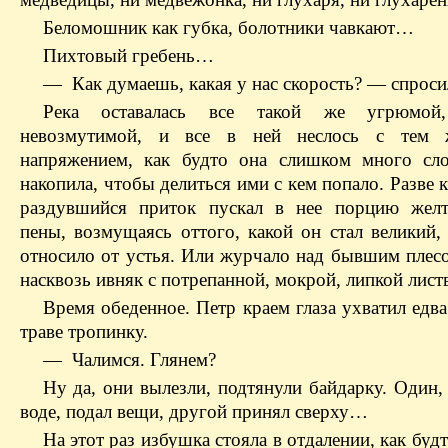
Беломошник как губка, болотники чавкают…
Пихтовый гребень…
— Как думаешь, какая у нас скорость? — спроси
Река оставалась все такой же угрюмой
невозмутимой, и все в ней неслось с тем
напряжением, как будто она слишком много сл
накопила, чтобы делиться ими с кем попало. Разве 
раздувшийся приток пускал в нее порцию желт
пены, возмущаясь оттого, какой он стал великий,
относило от устья. Или журчало над бывшим плесо
насквозь ивняк с потрепанной, мокрой, липкой лист
Время обеденное. Петр краем глаза ухватил едв
траве тропинку.
— Чалимся. Глянем?
Ну да, они вылезли, подтянули байдарку. Один,
воде, подал вещи, другой принял сверху…
На этот раз избушка стояла в отдалении, как будт