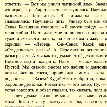
ответить. — Вот мы учили латинский язык. Зачем
«эпигра`фы разбирать» и то не научились. Научил
назначать… без денег. В читальном зале в
знакомились. Научились пить. Универ был как к
Ленка Белянкина говорила: «Я замуж пойду — 
меня любил. Пусть даже мне он не очень понравит
туалета женского идешь, на четвертом этаже, а о
скрипки — «Лебедь» Сен-Санса. Какой еще
«Студенческая весна»! А Стромихина репетиров
разыгрывала. А мы как-то думали, что` девчонкам 
Восьмое марта подарить. Идем — мешок валяетс
Пустой. Мы свежим снегом его набили и девчонк
целый мешок снега, проволокли мимо вахты.
подарок». — «Зачем? Куда? Несите обратно, пока 
Хорошие девчонки. Романтика — это ветер. Ну, — 
устал говорить и обвел глазами, так сказать, поле д
— я вот думал: жизнь не мила, — а волков ус
мила! Были бы тут кактусы, я бы, наверно, и