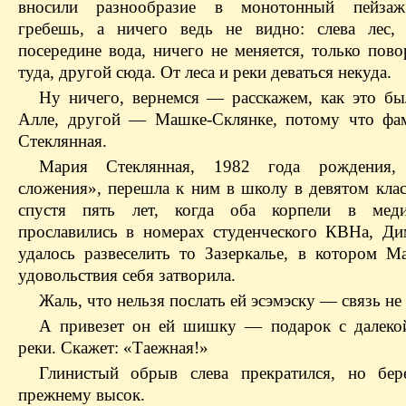
вносили разнообразие в монотонный пейзаж
гребешь, а ничего ведь не видно: слева лес, 
посередине вода, ничего не меняется, только пов
туда, другой сюда. От леса и реки деваться некуда.
Ну ничего, вернемся — расскажем, как это б
Алле, другой — Машке-Склянке, потому что фа
Стеклянная.
Мария Стеклянная, 1982 года рождения,
сложения», перешла к ним в школу в девятом клас
спустя пять лет, когда оба корпели в мед
прославились в номерах студенческого КВНа, Ди
удалось развеселить то Зазеркалье, в котором М
удовольствия себя затворила.
Жаль, что нельзя послать ей эсэмэску — связь не 
А привезет он ей шишку — подарок с далеко
реки. Скажет: «Таежная!»
Глинистый обрыв слева прекратился, но бе
прежнему высок.