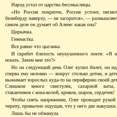
Народ устал от царства бессмыслицы.
«Но Россия покрепче, Россия устоит, несм
белиберду наверху, — не загорится», — размышляет
самом деле он думает об Алене: какая она?
Циркачка.
Гимнастка.
Все равно что цыганка.
И скребет близость неукушенного локтя: «Я н
искать. Зачем мне это?»
Но на следующий день Олег купил билет, он иде
сперва ему неловко — вокруг столько детни, и дет
выжимает взрослых куда-то на периферию своей де
Слишком много свистулек, сахарной ваты
стаканчиков с кока-колой, криков, шаров, сердечек!
Чтобы снять напряжение, Олег проводит рукой
черепу, привычно ощущая, что у него две макушки.
Лишь бы не обманула.