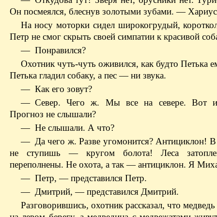
Он посмеялся, блеснув золотыми зубами. — Хариу
На носу моторки сидел широкогрудый, короткол
Петр не смог скрыть своей симпатии к красивой соб
— Понравился?
Охотник чуть-чуть оживился, как будто Петька е
Петька гладил собаку, а пес — ни звука.
— Как его зовут?
— Север. Чего ж. Мы все на севере. Вот и
Прогноз не слышали?
— Не слышали. А что?
— Да чего ж. Разве угомонится? Антициклон! В 
не ступишь — кругом болота! Леса затопле
переполнены. Не охота, а так — антициклон. Я Мих
— Петр, — представился Петр.
— Дмитрий, — представился Дмитрий.
Разговорившись, охотник рассказал, что медведь
на левом берегу, а медведица с медвежатами живу