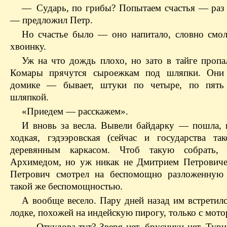
— Сударь, по грибы? Попытаем счастья — раз с
— предложил Петр.
Но счастье было — оно напитало, словно смо
хвоинку.
Уж на что дождь плохо, но зато в тайге пропа
Комары прячутся сыроежкам под шляпки. Они 
домике — бывает, штуки по четыре, по пять
шляпкой.
«Приедем — расскажем».
И вновь за весла. Вывели байдарку — пошла, 
ходкая, гэдээровская (сейчас и государства так
деревянным каркасом. Чтоб такую собрать,
Архимедом, но уж никак не Дмитрием Петрович
Петрович смотрел на беспомощно разложенную 
такой же беспомощностью.
А вообще весело. Пару дней назад им встретилс
лодке, похожей на индейскую пирогу, только с мото
— Откудова тут? Зверя нет, брусники нет. Тури