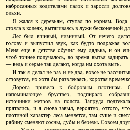
набросанных водителями палок и заросли долгов
ольхи.
Я жался к деревьям, ступал по корням. Вода
стояла в колеях, вытягиваясь в лужи бесконечной д
Лес был вшивый, низинный. От нечего дела
голову и выпустил звук, как будто подражая во
Меня еще в детстве обучил ему дядька, и он еще
чтоб точнее получалось, во время вытья задирать
— ведь и серые так делают, когда им охота выть.
И так я делал не раз и не два, вовсе не рассчиты
отзовутся, но хотя бы развлекаясь, коротая времечко
Дорога привела к бобровым плотинам. С
напоминающее бруствер, подпирало собравш
источники метров на полста. Запруда подтекала
прятались, и я снова завыл, вероятно, оттого, чт
плотиной характер леса меняется, там суше и свет
рябину сменяют сосны, дубы и березы. Совсем друг