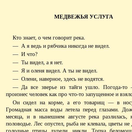
МЕДВЕЖЬЯ УСЛУГА
Кто знает, о чем говорит река.
— А я ведь и рябчика никогда не видел.
— И что?
— Ты видел, а я нет.
— Я и оленя видел. А ты не видел.
— Олени, наверное, здесь не водятся.
— Да все зверье из тайги ушло. Погода-то
произнес человек как про что-то запущенное и взялс
Он сидел на корме, а его товарищ — в нос
Громадная масса воды летела перед глазами. До
месяца, и в нынешнем августе река разлилась, 
половодье. Лес опустел, рыба не клевала, цветы не 
голодные птицы дурели, никли. Топча беломош