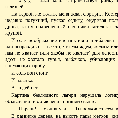
— У-у-у, — засигналил я, приветствуя тройку 
селезней.
На первой же поляне меня ждал сюрприз. Костер
недавно потухший, пускал седину, окуривая поля
дрова, коптя подвешенный над ними котелок с з
крупой.
И если воображение инстинктивно прибавляет
или неправдиво — все то, что мы ждем, желаем ил
нам не хватает (или якобы не хватает) для ясност
здесь не хватало турья, рыбачков, убирающих
снимающих пробу.
И соль вон стоит.
И палатка.
А людей нет.
Картина безлюдного лагеря нарушала логик
объяснений, и объяснения пришли свыше.
— Парень! — окликнули. — Ты волков совсем н
В развилке дерева, на высоте пары метров, сид