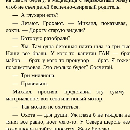
чтоб не съел детей беспечно-свирепый родитель.
— А глухари есть?
— Летают. Грохают. — Михаил, показывая, 
локти. — Дорогу старую видели?
— Которую разобрали?
— Хм. Там одна бетонная плита шла за три тыс
Наши все брали. У кого-то капитан ГАИ — брат
майор — брат, у кого-то прокурор — брат. Я тоже
позаимствовал. Это сколько будет? Сосчитай.
— Три миллиона.
— Правильно.
Михаил, просияв, представил эту сумму 
материальное: воз сена или новый мотор.
— Так можно не охотиться.
— Охота — для души. Уж глаза б не глядели на 
тянет все равно, ноет чего-то. У Севера шерсть лез
тоже шкура в тайгу просится. Жену бросаю!