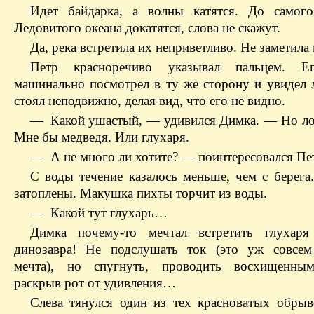
Идет байдарка, а волны катятся. До самог
Ледовитого океана докатятся, слова не скажут.
Да, река встретила их неприветливо. Не заметила 
Петр красноречиво указывал пальцем. Е
машинально посмотрел в ту же сторону и увидел л
стоял неподвижно, делая вид, что его не видно.
— Какой ушастый, — удивился Димка. — Но лос
Мне бы медведя. Или глухаря.
— А не много ли хотите? — поинтересовался Пе
С воды течение казалось меньше, чем с берег
затоплены. Макушка пихты торчит из воды.
— Какой тут глухарь…
Димка почему-то мечтал встретить глухар
динозавра! Не подслушать ток (это уж совсем
мечта), но спугнуть, проводить восхищенным
раскрыв рот от удивления…
Слева тянулся один из тех красноватых обрыв