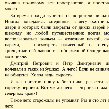
оживив по-новому все пространство, а простра
много.
За время похода туристы не встретили ни одн
Иногда попадались затерянные в лесу охотнич
двери в которых были закрыты от диких зверей
щеколду, но любой путешественник всегда м
воспользоваться жильем — железною печкой, с
нарами, — посмотреть наклеенный на стену
тридцатилетней давности с обнаженной блондинко
мотоцикле.
Дмитрий Петрович и Петр Дмитриевич д
ночевали в таких избушках. А чего? Если не свиняч
не обидятся. Холод ведь, сырость.
И как приятно стянуть болотники, развести ко
горстку черники. Вот уж до чего — черника стала
северных краях!
Такое лето старожилы не упомнят. Раз в сто лет 
лето.