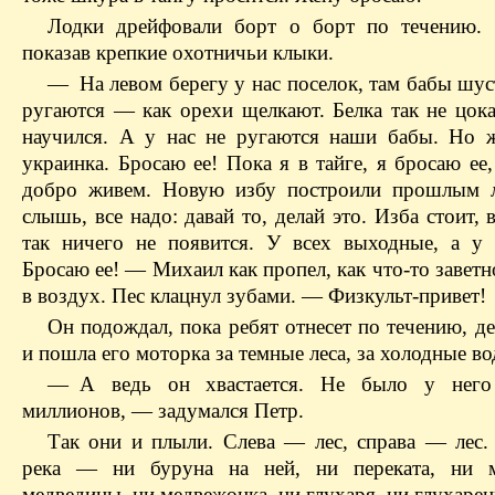
Лодки дрейфовали борт о борт по течению. 
показав крепкие охотничьи клыки.
— На левом берегу у нас поселок, там бабы шус
ругаются — как орехи щелкают. Белка так не цока
научился. А у нас не ругаются наши бабы. Но 
украинка. Бросаю ее! Пока я в тайге, я бросаю е
добро живем. Новую избу построили прошлым л
слышь, все надо: давай то, делай это. Изба стоит, 
так ничего не появится. У всех выходные, а у 
Бросаю ее! — Михаил как пропел, как что-то завет
в воздух. Пес клацнул зубами. — Физкульт-привет!
Он подождал, пока ребят отнесет по течению, д
и пошла его моторка за темные леса, за холодные 
— А ведь он хвастается. Не было у него
миллионов, — задумался Петр.
Так они и плыли. Слева — лес, справа — лес.
река — ни буруна на ней, ни переката, ни м
медведицы, ни медвежонка, ни глухаря, ни глухаре