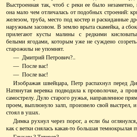
Выстроенная так, чтоб с реки ее было незаметно,
она мало чем отличалась от подобных строений: к
железом, труба, место под костер и раскиданные др
наружным засовом. В землю врыта скамейка, а сбо
прилегают кусты малины с редкими кисловаты
белыми ягодами, которым уже не суждено созреть.
старожилы не упомнят.
— Дмитрий Петрович?..
— После вас!
— После вас!
Изображая швейцара, Петр распахнул перед Ди
Натянутая веревка подводила к проволочке, а про
самострелу. Дуло старого ружья, направленное пря
проем, выплюнуло залп, произвело свой выстрел, и 
стоял в ушах.
Димка рухнул через порог, а если бы оглянулся
как с ветки снялась какая-то большая темнокрылая п
Глухарь? Тетерев?