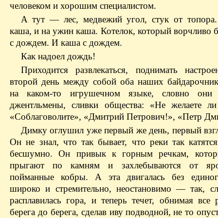
человеком и хорошим специалистом.
А тут — лес, медвежий угол, стук от топора.
каша, и на ужин каша. Котелок, который ворчливо б
с дождем. И каша с дождем.
Как надоел дождь!
Приходится развлекаться, поднимать настро
второй день между собой оба наших байдарочни
на каком-то игрушечном языке, словно они
джентльмены, сливки общества: «Не желаете ли
«Соблаговолите», «Дмитрий Петрович!», «Петр Дм
Димку оглушил уже первый же день, первый взгл
Он не знал, что так бывает, что реки так катят
бесшумно. Он привык к горным речкам, которы
прыгают по камням и захлебываются от яро
пойманные кобры. А эта двигалась без единог
широко и стремительно, неостановимо — так, сл
расплавилась гора, и теперь течет, обнимая все
берега до берега, сделав иву подводной, не то опус