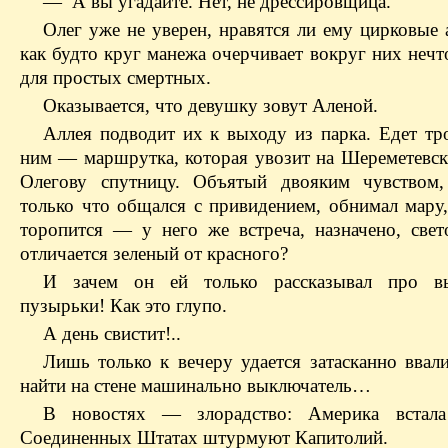
— А вы угадайте. Нет, не дрессировщица.
Олег уже не уверен, нравятся ли ему цирковые 
как будто круг манежа очерчивает вокруг них нечт
для простых смертных.
Оказывается, что девушку зовут Аленой.
Аллея подводит их к выходу из парка. Едет тро
ним — маршрутка, которая увозит на Шереметевск
Олегову спутницу. Объятый двояким чувством,
только что общался с привидением, обнимал мару,
торопится — у него же встреча, назначено, св
отличается зеленый от красного?
И зачем он ей только рассказывал про в
пузырьки! Как это глупо.
А день свистит!..
Лишь только к вечеру удается затасканно ввали
найти на стене машинально выключатель…
В новостях — злорадство: Америка встал
Соединенных Штатах штурмуют Капитолий.