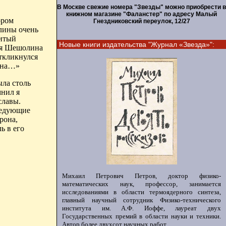
В Москве свежие номера "Звезды" можно приобрести в
книжном магазине "Фаланстер" по адресу Малый
ором
Гнездниковский переулок, 12/27
лины
очень
нитый
Новые книги издательства "Журнал «Звезда»":
ия
Шешолина
откликнулся
дина…»
ыла столь
нил я
славы
.
следующие
рона,
ь в его
Михаил Петрович Петров, доктор физико-
математических наук, профессор, занимается
исследованиями в области термоядерного синтеза,
главный научный сотрудник Физико-технического
института им. А.Ф. Иоффе, лауреат двух
Государственных премий в области науки и техники.
Автор более двухсот научных работ.