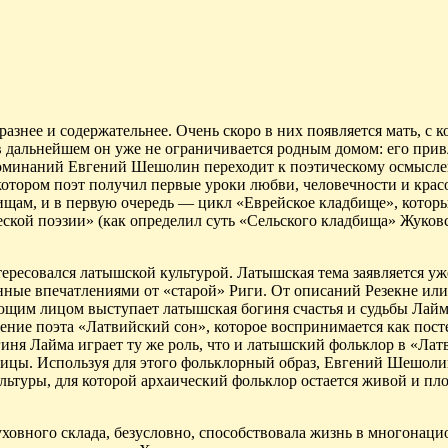
азнее и содержательнее. Очень скоро в них появляется мать, с к
 дальнейшем он уже не ограничивается родным домом: его при
поминаний Евгений
Шешолин
переходит к поэтическому осмысл
 котором поэт получил первые уроки любви, человечности и крас
щам, и в первую очередь — цикл «Еврейское кладбище», котор
еской поэзии» (как определил суть «Сельского кладбища» Жуков
ересовался латышской культурой. Латышская тема
заявляется
уже
еянные впечатлениями от «старой» Риги. От описаний Резекне ил
ющим лицом выступает латышская богиня счастья и судьбы Лайм
рение поэта «Латвийский сон», которое воспринимается как пос
иня Лайма играет ту же роль, что и латышский фольклор в «Лат
лицы. Используя для этого фольклорный образ, Евгений
Шешоли
ьтуры, для которой архаический фольклор остается живой и пл
уховного склада, безусловно, способствовала жизнь в многонац