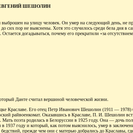
ЕВГЕНИЙ ШЕШОЛИН
ыл выброшен на улицу человек. Он умер на следующий день, не п
 до сих пор не выяснены. Хотя это случилось среди бела дня в с
. Остается догадываться, почему его прекратили «за отсутствием
который Данте считал вершиной человеческой жизни.
одке
Краславе
. Его отец Петр Иванович
Шешолин
(1911 — 1978) 
вский
райвоенкомат. Оказавшись в
Краславе
, П. И.
Шешолин
вст
 Мать поэта родилась в Белоруссии в 1925 году. Она — дочь пол
и в 1937 году и который, как потом выяснилось, умер в заключен
бедствий, прежде чем они с матерью добрались до
Краславы
, г