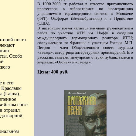
В 1990-2000 гг. работал в качестве приглашенного
профессора в лабораториях по исследованию
управляемого термоядерного синтеза в Мюнхене
(ФРГ), Оксфорде (Великобритания) и в Принстоне
(США).
В настоящее время является научным руководителем
работ по участию ФТИ им. Иоффе в создании
международного термоядерного реактора ИТЭР,
оторой поэта
сооружаемого во Франции с участием России. М.П.
влекают
Петров – член Общественного совета журнала
ению
«Звезда», автор ряда литературных произведений. Его
оты. Особо
рассказы, заметки, мемуарные очерки публиковались в
ый
журналах «Огонек» и «Звезда».
ского
Цена: 400 руб.
 в его
и
Краславы
а (
Laima
).
тепенное
вийском сне»:
н
отразил
одотворной
иональном