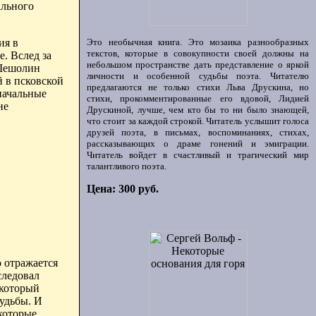
ального
Это необычная книга. Это мозаика разнообразных
ия в
текстов, которые в совокупности своей должны на
. Вслед за
небольшом пространстве дать представление о яркой
ешолин
личности и особенной судьбы поэта. Читателю
й в псковской
предлагаются не только стихи Льва Друскина, но
начальные
стихи, прокомментированные его вдовой, Лидией
не
Друскиной, лучше, чем кто бы то ни было знающей,
что стоит за каждой строкой. Читатель услышит голоса
друзей поэта, в письмах, воспоминаниях, стихах,
рассказывающих о драме гонений и эмиграции.
Читатель войдет в счастливый и трагический мир
талантливого поэта.
Цена: 300 руб.
о отражается
следовал
 который
судьбы. И
которые