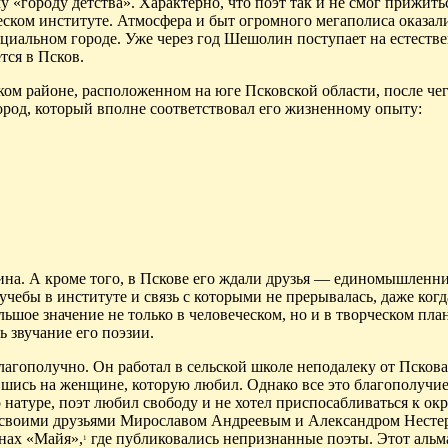
 «городу детства». Характерно, что поэт так и не смог прижить
ческом институте. Атмосфера и быт огромного мегаполиса оказа
циальном городе. Уже через год
Шешолин
поступает на естеств
тся в Псков.
ком
районе, расположенном на юге Псковской области, после че
ород, который вполне соответствовал его жизненному опыту:
ина.
А
кроме того, в Пскове его ждали друзья — единомышленни
чебы в институте и связь с которыми не прерывалась, даже когд
ьшое значение не только в человеческом, но и в творческом план
 звучание его поэзии.
лагополучно. Он работал в сельской школе неподалеку от Пскова
ившись на женщине, которую любил. Однако все это благополучие
о натуре, поэт любил свободу и не хотел приспосабливаться к о
со своими друзьями Мирославом Андреевым и Александром Нест
нах «Майя»,
где публиковались непризнанные поэты. Этот альм
1