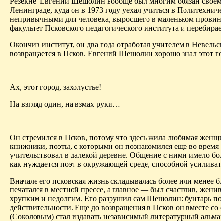
Резекне. Евгений
Шешолин
вообще был многим обязан своему
Ленинграде, куда он в 1973 году уехал учиться в Политехни
непривычными для человека, выросшего в маленьком провин
факультет Псковского педагогического института и перебирае
Окончив институт, он два года отработал учителем в
Невельс
возвращается в Псков. Евгений
Шешолин
хорошо знал этот г
Ах, этот город, захолустье!
На взгляд один, на взмах руки…
Он стремился в Псков, потому что здесь жила любимая женщ
книжники, поэты, с которыми он познакомился еще во время у
учительствовал в далекой деревне. Общение с ними имело бол
как нуждается поэт в окружающей среде, способной усиливать
Вначале его псковская жизнь складывалась более или менее б
печатался в местной прессе, а главное — был счастлив, жен
хрупким и недолгим. Его разрушил сам
Шешолин
: бунтарь п
действительности. Еще до возвращения в Псков он вместе 
(Соколовым) стал издавать независимый литературный альма