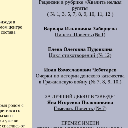
Рецензии в рубрике «Хвалить нельзя
ругать»
( №
1
,
3
,
5
,
7
,
8
,
9
,
10
,
11
,
12
)
риходя в
амом центре
Варвара Ильинична Заборцева
 состава
Пинега. Повесть (№ 1)
Елена Олеговна Пудовкина
Цикл стихотворений (№ 12)
Иван Вячеславович Чеботарев
Очерки по истории донского казачества
в Гражданскую войну (№
7
,
8
,
9
,
10
,)
ЗА ЛУЧШИЙ ДЕБЮТ В "ЗВЕЗДЕ"
Яна Игоревна Половинкина
был родом с
Гамельн. Повесть (№ 7)
ретился со
ьского
ии уже во
ПРЕМИЯ ИМЕНИ
де спаслись от