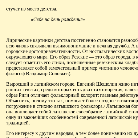
стучат из моего детства.
«Себе на день рождения»
Лирические картинки детства постепенно становятся разнообр
всю жизнь связывали взаимопонимание и нежная дружба. А в
городские достопримечательности. От ностальгических вос
окружающего мира. Его образ Резекне — это образ города, в
следует отметить его стихи, посвященные
резекнеским
кладби
представляет собой замечательный пример «истинно человеч
философ Владимир Соловьев).
Выросший в латвийском городе, Евгений
Шешолин
живо инт
ранних текстах, среди которых есть два стихотворения, нав
образ Риги отличает фольклорный колорит: главным действу
Объяснить, почему это так, помогает более позднее стихотво
погружение в стихию латышского фольклора.
Латышская бог
1
она воплощает собой латышское своеобразие латвийской сто
одну из важнейших особенностей современной латышской кул
традицией.
Его интересу к другим народам, а тем более пониманию их д