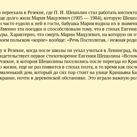
 переехала
в Резекне, где П. И.
Шешолин
стал работать инспект
 еще долго жила Мария
Мацулевич
(1905 — 1984), которую
Шешо
часто ездили к ней в гости, бабушка Мария водила их в знаме
 Именно эти поездки и способствовали тому, что в стихах Евген
туры. Характерно, что смерть Марии
Мацулевич
, на которую он 
 своем польском «корне» вообще: «Речь
Посполитая
, / нежная ро
ву
и Резекне, когда после школы он уехал учиться в Ленинград, б
видетельствует первое стихотворение Евгения
Шешолина
«Вспом
езекне, в котором
Шешолины
поселились после переезда из
Кра
о жизни, еще не раз появится в стихах поэта, в то время как по
 маленький дом, который до сих пор стоит на улице
Кришьяна
Ба
краине, почти в деревенской обстановке. Это играло важную рол