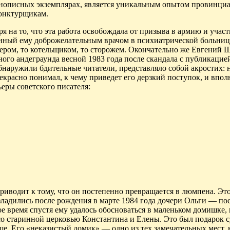
инописных экземплярах, является уникальным опытом провинци
юнктурщикам
.
я на то, что эта работа освобождала от призыва в армию и участ
енный ему доброжелательным врачом в психиатрической больнице
чером, то котельщиком, то сторожем.
Окончательно же Евгений
Ш
ого андеграунда весной 1983 года после скандала с публикацие
обнаружили бдительные читатели, представляло собой акростих: 
екрасно понимал, к чему приведет его дерзкий поступок, и впол
ьеры советского писателя
:
риводит к тому, что он постепенно превращается в люмпена. Эт
зладились после рождения в марте 1984 года дочери Ольги — по
ое время спустя ему удалось обосноваться в маленьком
домишке
,
 со старинной церковью Константина и Елены. Это был подарок 
е. Его «неказистый домик» — одно из тех замечательных мест, 