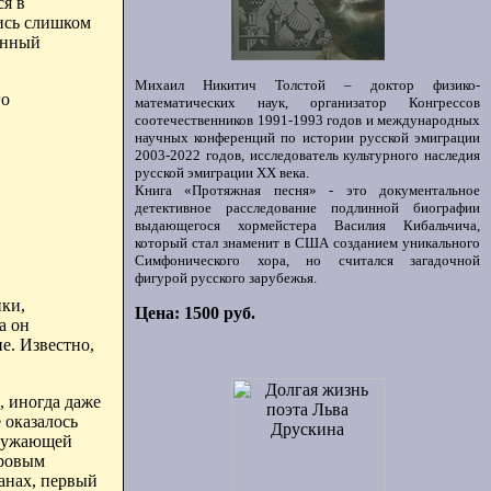
ся в
лись слишком
енный
Михаил Никитич Толстой – доктор физико-
го
математических наук, организатор Конгрессов
соотечественников 1991-1993 годов и международных
научных конференций по истории русской эмиграции
2003-2022 годов, исследователь культурного наследия
русской эмиграции ХХ века.
Книга «Протяжная песня» - это документальное
детективное расследование подлинной биографии
выдающегося хормейстера Василия Кибальчича,
который стал знаменит в США созданием уникального
Симфонического хора, но считался загадочной
фигурой русского зарубежья.
ки,
Цена: 1500 руб.
а он
е. Известно,
, иногда даже
 оказалось
кружающей
еровым
анах, первый