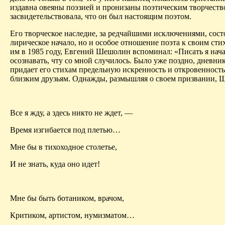
издавна овеяны поэзией и пронизаны поэтическим творчеств
засвидетельствовала, что он был настоящим поэтом.
Его творческое наследие, за редчайшими исключениями, сост
лирическое начало, но и особое отношение поэта к своим с
им в 1985 году, Евгений
Шешолин
вспоминал: «Писать я начал
осознавать,
чт
у
со мной случилось
. Было уже поздно, дневни
придает его стихам предельную искренность и откровенность.
близким друзьям. Однажды, размышляя о своем призвании,
Ш
Все я жду, а здесь никто не ждет, —
Время изгибается под плетью…
Мне бы в тихоходное столетье,
И не знать, куда оно идет!
Мне бы быть ботаником, врачом,
Критиком, артистом, нумизматом…