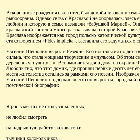
Вскоре после рождения сына отец
был демобилизован и семья
рыбоохраны. Однако связь с
Краславой
не оборвалась: здесь
любили и которую в семье называли «бабушкой Марией». Они 
краславский
костел и много рассказывала
о
старой
Краславе
.
Краслава
изображается как город польско-католической куль
стихотворением «
Fides
implicita
», заставила его задуматься о
Евгений
Шешолин
вырос в Резекне. Его
ностальгия по детст
сильна, что стала мощным творческим импульсом. Об этом с
деревенскую улицу…». Вспоминается двор дома на окраине Р
Любопытно, что этот домик, где прошли первые десять лет ег
места жительства остались за рамками его поэзии. Изображая
Евгений
Шешолин
подчеркивал, что он вырос на городской о
поэтической биографии:
Я рос в местах не столь запыленных,
не любил смотреть
на надрывную работу экскаватора;
тычинки колокольчиков