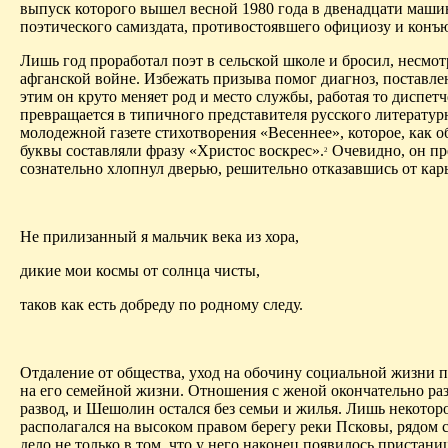
выпуск которого вышел весной 1980 года в двенадцати маш
поэтического самиздата, противостоявшего официозу и
конъ
Лишь год проработал поэт в сельской школе и бросил, несмотр
афганской войне. Избежать призыва помог диагноз, поставл
этим он круто меняет род и место службы, работая то диспет
превращается в типичного представителя русского литературн
молодежной газете стихотворения «Весеннее», которое, как 
буквы составляли фразу «Христос воскрес».
Очевидно, он пр
2
сознательно хлопнул дверью, решительно отказавшись от кар
Не прилизанный я мальчик века из хора,
дикие мои
космы
от солнца чисты,
таков как есть добреду по родному следу.
Отдаление от общества, уход на обочину социальной жизни п
на его семейной жизни. Отношения с женой окончательно ра
развод, и
Шешолин
остался без семьи и жилья. Лишь некотор
располагался на высоком правом берегу реки
Псковы
, рядом
дело не только в том, что у
него
наконец появилось пристанищ