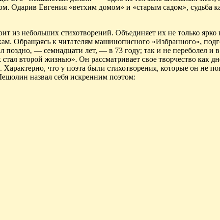
ом. Одарив Евгения «ветхим домом» и «старым садом», судьба к
оит из небольших стихотворений. Объединяет их не только ярко
тихам. Обращаясь к читателям машинописного «Избранного», под
 поздно, — семнадцати лет, — в 73 году; так и не переболел и в
к стал второй жизнью». Он рассматривает свое творчество как дн
 Характерно, что у поэта были стихотворения, которые он не п
ешолин
назвал себя искренним поэтом: