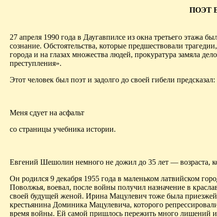
ПОЭТ 
27 апреля 1990 года в Даугавпилсе из окна третьего этажа б
сознание. Обстоятельства, которые предшествовали трагедии,
города и на глазах множества людей, прокуратура замяла дело
преступления».
Этот человек был поэт и задолго до своей гибели предсказал:
Меня сдует на асфальт
со страницы учебника истории.
Евгений
Шешолин
немного не дожил до 35 лет — возраста, 
Он родился 9 декабря 1955 года в маленьком латвийском гор
Поволжья, воевал, после войны получил назначение в
красла
своей будущей женой. Ирина
Мацулевич
тоже была приезжей.
крестьянина Доминика
Мацулевича
, которого репрессировал
время войны. Ей самой пришлось пережить много лишений и 