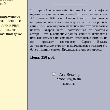
ак бы
Это третий поэтический сборник Сергея Вольфа –
одного из лучших санкт-петербургских поэтов конца
 выраженное
ХХ – начала XXI века. Основной корпус сборника, в
готовленного
который вошли стихи последних лет и избранные
 77-м начал
стихи из «Розовощекого павлина» подготовлен самим
евник, что
поэтом. Вторая часть, составленная по заметкам
автора, - это в основном ранние стихи и экспромты,
оказывал даже
или, как называл их сам поэт, «трепливые стихи», но
они придают творчеству Сергея Вольфа
дополнительную окраску и подчеркивают трагизм его
более поздних стихов. Предисловие Андрея Арьева.
Цена: 350 руб.