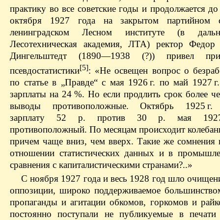
практику во все советские годы и продолжается до
октября 1927 года на закрытом партийном 
ленинградском Лесном институте (в дал
Лесотехническая академия, ЛТА) ректор Федор
Дингельштедт (1890—1938 (?)) привел пр
[5]
псевдостатистики
: «Не освещен вопрос о безра
по статье в „Правде“ с мая 1926 г. по май 1927 г
зарплаты на 24 %. Но если продлить срок более че
выводы противоположные. Октябрь 1925 г. 
зарплату 52 р. против 30 р. мая 1927
противоположный. По месяцам происходит колебани
причем чаще вниз, чем вверх. Такие же сомнения 
отношении статистических данных и в промышле
сравнения с капиталистическими странами?..»
С ноября 1927 года и весь 1928 год шло очищен
оппозиции, широко поддерживаемое большинство
пропаганды и агитации обкомов, горкомов и рай
постоянно поступали не публикуемые в печати