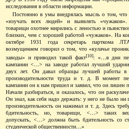
исследования в области информации.
Постоянно в умы внедрялась мысль о том, что
«изучать всех людей» и выявлять «чужаков».
товарищи охотнее мирились с леностью и пьянство
близких, чем с хорошей работой «чужаков». На ко
октябре 1931 года секретарь парткома Л
возмущением говорил о том, что «кулачье проник
[10]
заводы» и приводил такой факт
: «…в дни пе
кампании <…> на заводе работал лучший ударни
двух лет. Он давал образцы лучшей работы в
производительности труда и т. д. В момент п
кампании он к нам пришел и заявил, что он лишен п
Начали разбираться, и оказалось, что он раскулач
Он знал, как себя надо держать: у него не было ни 
производительность он нажимал и т. д. Здесь треб
бдительность, но, товарищи, <…> таких ве
допускать, <…> должна быть бдительность со с
студенческой общественности…»