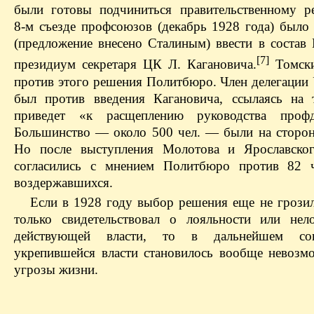
были готовы подчиниться правительственному 
8‑м съезде профсоюзов (декабрь 1928 года) было
(предложение внесено Сталиным) ввести в соста
[7]
президиум секретаря ЦК Л. Кагановича.
Томски
против этого решения Политбюро. Член делегации 
был против введения Кагановича, ссылаясь на 
приведет «к расщеплению руководства профд
Большинство — около 500 чел. — были на сторон
Но после выступления Молотова и Ярославског
согласились с мнением Политбюро против 82 ч
воздержавшихся.
Если в 1928 году выбор решения еще не грозил
только свидетельствовал о лояльности или нел
действующей власти, то в дальнейшем соп
укрепившейся власти становилось вообще невозм
угрозы жизни.