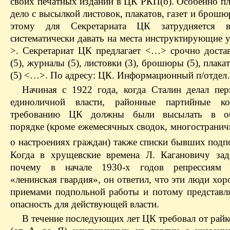
своих печатных изданий в ЦК РКП(б). Особенно пл
дело с высылкой листовок, плакатов, газет и брошю
этому для Секретариата ЦК затрудняется в
систематически давать на места инструктирующие 
>. Секретариат ЦК предлагает <…> срочно достав
(5), журналы (5), листовки (3), брошюры (5), плакат
(5) <…>. По адресу: ЦК. Информационный п/отде
Начиная с 1922 года, когда Сталин делал пе
единоличной власти, районные партийные к
требованию ЦК должны были высылать в об
порядке (кроме ежемесячных сводок, многостранич
о настроениях граждан) также списки бывших подп
Когда в хрущевские времена Л. Кагановичу зад
почему в начале 1930‑х годов репрессиям п
«ленинская гвардия», он ответил, что эти люди хо
приемами подпольной работы и потому представл
опасность для действующей власти.
В течение последующих лет ЦК требовал от райк