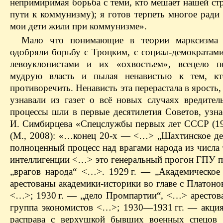
непримиримая борьба с теми, кто мешает нашей ст
пути к коммунизму); я готов терпеть многое ради
мои дети жили при коммунизме».
Мало что понимающие в теории марксизма 
одобряли борьбу с Троцким, с социал-демократами
левоуклонистами и их «охвостьем», всецело п
мудрую власть и пылая ненавистью к тем, кт
противоречить. Ненависть эта перерастала в ярость,
узнавали из газет о всё новых случаях вредитель
процессы шли в первые десятилетия Советов, узна
И. Симбирцева «Спецслужбы первых лет СССР (
(М., 2008): «…конец 20‑х — <…> „Шахтинское де
полноценный процесс над врагами народа из числа
интеллигенции <…> это генеральный прогон ГПУ п
„врагов народа“ <…>. 1929 г. — „Академическо
арестованы академики-историки во главе с Платон
<…>; 1930 г. — „дело Промпартии“, <…> арестов
группа экономистов <…>; 1930—1931 гг. — акци
расправа с верхушкой бывших военных спецов