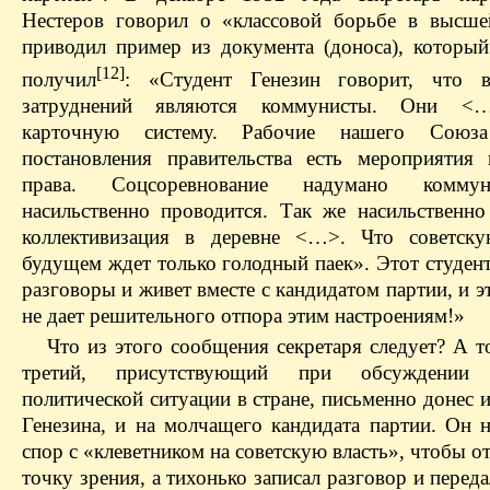
Нестеров говорил о «классовой борьбе в высш
приводил пример из документа (доноса), который
[12]
получил
: «Студент Генезин говорит, что в
затруднений являются коммунисты. Они <
карточную систему. Рабочие нашего Союз
постановления правительства есть мероприятия 
права. Соцсоревнование надумано комму
насильственно проводится. Так же насильственно
коллективизация в деревне <…>. Что советску
будущем ждет только голодный паек». Этот студент
разговоры и живет вместе с кандидатом партии, и э
не дает решительного отпора этим настроениям!»
Что из этого сообщения секретаря следует? А т
третий, присутствующий при обсуждении 
политической ситуации в стране, письменно донес и
Генезина, и на молчащего кандидата партии. Он н
спор с «клеветником на советскую власть», чтобы о
точку зрения, а тихонько записал разговор и переда