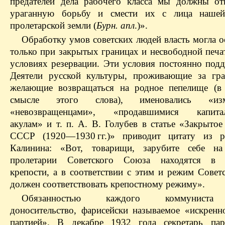
предателей дела рабочего класса мы должны о
ураганную борьбу и смести их с лица нашей 
пролетарской земли (
Бурн. апл
.)».
Обработку умов советских людей власть могла о
только при закрытых границах и несвободной печат
условиях резервации. Эти условия постоянно подд
Деятели русской культуры, проживающие за гр
желающие возвращаться на родное пепелище (в
смысле этого слова), именовались «изме
«невозвращенцами», «продавшимися капитал
акулам» и т. п. А. В. Голубев в статье «Закрыто
СССР (1920—1930 гг.)» приводит цитату из 
Калинина: «Вот, товарищи, зарубите себе на
пролетарии Советского Союза находятся в 
крепости, а в соответствии с этим и режим Совет
должен соответствовать крепостному режиму».
Обязанностью каждого коммуниста 
доносительство, фарисейски называемое «искренн
партией». В декабре 1932 года секретарь па