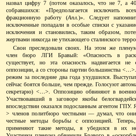
назвал цифру 7 (потом оказалось, что не 7, а 40
собравшихся: «Предполагается исключить все
фракционную работу (
Апл.
)». Следует напомни
исключенные попадали в особые списки с указан
исключения и становились, таким образом, пот
жертвами никогда не утихающего сталинского терро
Свои преследовали своих. На этом же плену
член бюро ЛГИ Бравый: «Опасность в раск
существует, но эта опасность надвигается не
оппозиции, а со стороны партии большинства <…>
режим за последние два года ухудшился. Выступа
сейчас боятся больше, чем прежде. Голосуют автом
секретарю) <…>. Оппозицию обвиняют в военно
Участвовавший в заговоре якобы белогвардейс
впоследствии оказался подосланным агентом ГПУ. 
> членов политбюро честными — думал, что он
честные методы борьбы с оппозицией. Теперь,
применяют такие методы, я убедился в их неч
Участники пленума обвинили Бравого в «оскорбл