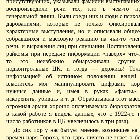
присутствующих, указывали фамилии выступавших
воспроизводили речи тех, кто в чем-то пр
генеральной линии. Были среди них и люди с псих
дарованиями, которые не только фиксировал
характерные выступления, но и описывали общее
собравшихся и массовую реакцию на чьи-то «не
речи, и выражения лиц при слушании Постановлен
райкомы при передаче информации «наверх» что-т
то это неизбежно обнаруживали другие в
подконтрольные ЦК, и тогда — держись! Толь
информацией об истинном положении вещей 
властитель мог манипулировать цифрами, корр
нужные данные и, имея в руках «факты», 
искоренять, убивать и т. д. Обрабатывала этот мас
огромная армия хорошо оплачиваемых бюрократов
в какой работе я видела данные, что с 1922-го 
число работников в ЦК увеличилось в три раза).
До сих пор у нас бытует мнение, возникшее на 
времен царя Гороха, что царь ничего не знает о б