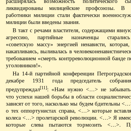
расширялась возможность политического с
ликвидированы милицейские профсоюзы. В 
работники милиции стали фактически военнослу
милиции были введены звания.
В такт с речами властителя, содержащими явну
агрессию, партийные назначенцы старалис
«советскую массу» энергией ненависти, которая,
накапливаясь, выливалась в человеконенавистниче
требованием «смерть контрреволюционной банде п
уголовников!».
На 14‑й партийной конференции Петроградско
декабре 1931 года председатель собрани
[11]
предупреждал
: «Нам нужно <…> не забывать
что успехи нашей борьбы в области социалистичес
зависят от того, насколько мы будем бдительны <
о тех оппортунистах справа, <…> которые вставл
колеса <…> пролетарской революции. <…> Я имею 
которые слева пытаются тормозить <…>. П