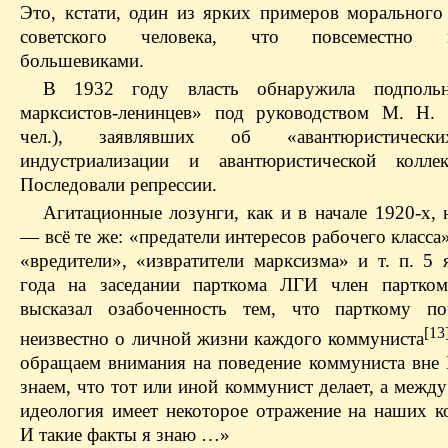
Это, кстати, один из ярких примеров морального
советского человека, что повсеместно п
большевиками.
В 1932 году власть обнаружила подпол
марксистов-ленинцев» под руководством М. Н.
чел.), заявлявших об «авантюристическ
индустриализации и авантюристической коллек
Последовали репрессии.
Агитационные лозунги, как и в начале 1920-х, 
— всё те же: «предатели интересов рабочего класса
«вредители», «извратители марксизма» и т. п. 5 
года на заседании парткома ЛГИ член партком
высказал озабоченность тем, что парткому по
[13
неизвестно о личной жизни каждого коммуниста
обращаем внимания на поведение коммуниста вне 
знаем, что тот или иной коммунист делает, а межд
идеология имеет некоторое отражение на наших к
И такие факты я знаю …»