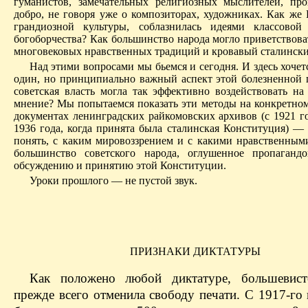
гуманистов, замечательных религиозных мыслителей, пр
добро, не говоря уже о композиторах, художниках. Как же 
грандиозной культуры, соблазнилась идеями классовой
богоборчества? Как большинство народа могло приветствова
многовековых нравственных традиций и кровавый сталински
Над этими вопросами мы бьемся и сегодня. И здесь хочет
один, но принципиально важный аспект этой болезненной 
советская власть могла так эффективно воздействовать на
мнение? Мы попытаемся показать эти методы на конкретно
документах ленинградских райкомовских архивов (с 1921 го
1936 года, когда принята была сталинская Конституция) — 
понять, с каким мировоззрением и с какими нравственным
большинство советского народа, оглушенное пропаганд
обсуждению и принятию этой Конституции.
Уроки прошлого — не пустой звук.
ПРИЗНАКИ ДИКТАТУРЫ
Как положено любой диктатуре, большевист
прежде всего отменила свободу печати. С 1917-го