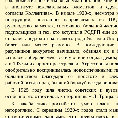
года комиссия по чистке «вынесла постановление о
в институте нежелательных элементов, и сдел
согласия Коллектива». В начале 1920-х, несмотря 
инструкций, постоянно направляемых из ЦК,
руководство на местах, состоявшее большей часть
подпольщиков и тех, кто вступил в РСДРП еще до
старались подходить ко всякого рода Указам и Ин
более или менее разумно. В последующие
разумников аккуратно вычищали, обвиняя их в 
«гнилом либерализме», в сочувствии социал-демокра
а в 1937‑м их просто расстреляли. Агрессивная пол
одобрительно воспринималась новоиспеченными п
большинством благодаря ее простоте и элеме
рабочий всегда прав, бывший буржуй всегда винова
В 1925 году шла чистка советских и вузов
особенно это относилось к сторонникам Л. Троцког
К закабалению российских умов власть пр
неторопливо. С середины 1920‑х годов стали ман
статистическими данными, что превратилось в