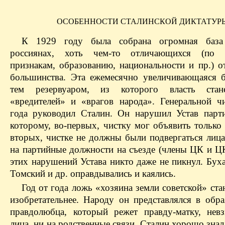
ОСОБЕННОСТИ СТАЛИНСКОЙ ДИКТАТУР
К 1929 году была собрана огромная баз
россиянах, хоть чем-то отличающихся (по 
признакам, образованию, национальности и пр.) о
большинства. Эта ежемесячно увеличивающаяся б
тем резервуаром, из которого власть стан
«вредителей» и «врагов народа». Генеральной ч
года руководил Сталин. Он нарушил Устав парти
которому, во‑первых, чистку мог объявить только 
вторых, чистке не должны были подвергаться лица
на партийные должности на съезде (члены ЦК и Ц
этих нарушений Устава никто даже не пикнул. Бух
Томский и др. оправдывались и каялись.
Год от года ложь «хозяина земли советской» ста
изобретательнее. Народу он представлялся в обра
правдолюбца, который режет правду-матку, нев
лица, ни на родственные связи. Сталин хорошо зна