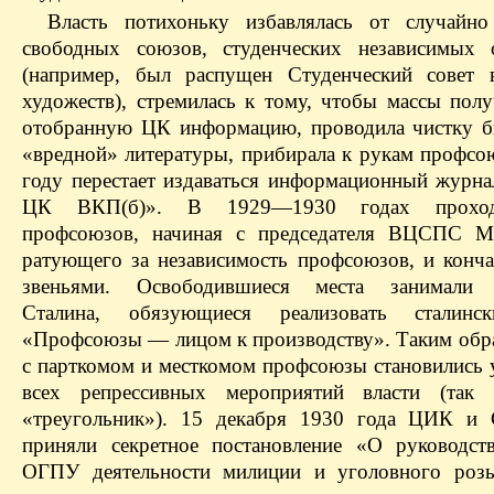
Власть потихоньку избавлялась от случайн
свободных союзов, студенческих независимых 
(например, был распущен Студенческий совет 
художеств), стремилась к тому, чтобы массы полу
отобранную ЦК информацию, проводила чистку б
«вредной» литературы, прибирала к рукам профсо
году перестает издаваться информационный журна
ЦК ВКП(б)». В 1929—1930 годах проход
профсоюзов, начиная с председателя ВЦСПС М.
ратующего за независимость профсоюзов, и конч
звеньями. Освободившиеся места занимали 
Сталина, обязующиеся реализовать сталинс
«Профсоюзы — лицом к производству». Таким обра
с парткомом и месткомом профсоюзы становились 
всех репрессивных мероприятий власти (так 
«треугольник»). 15 декабря 1930 года ЦИК 
приняли секретное постановление «О руководст
ОГПУ деятельности милиции и уголовного розы