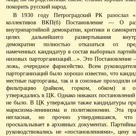
покорить русский народ.
В 1930 году Петроградский РК разослал 
коллективов ВКП(б) Постановление — О раз
внутрипартийной демократии, критики и самокри
целях дальнейшего развертывания внутри
демократии полностью отказаться от пред
намеченных кандидатур в состав выборных партий
низовых парторганизаций…». Это Постановление 
ложь, очередное фарисейство. Всем руководите
парторганизаций было хорошо известно, что канди
местные парторганы, так и в союзные проходили о
фильтрацию (райком, горком, обком) и ок
утверждались в ЦК. Однако никаких постановлений 
не было. В ЦК утверждали также кандидатуры пре
марксизма-ленинизма и политэкономии. Эта пр
негласная, но прочно утвердившаяся, что
проскальзывает в архивных документах. Партийны
руководствовались не «постановлениями», цену 