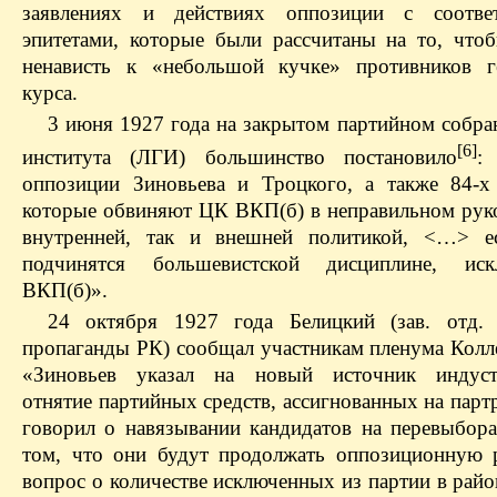
заявлениях и действиях оппозиции с соотве
эпитетами, которые были рассчитаны на то, что
ненависть к «небольшой кучке» противников г
курса.
3 июня 1927 года на закрытом партийном собра
[6]
института (ЛГИ) большинство постановило
:
оппозиции Зиновьева и Троцкого, а также 84‑х
которые обвиняют ЦК ВКП(б) в неправильном руко
внутренней, так и внешней политикой, <…> е
подчинятся большевистской дисциплине, ис
ВКП(б)».
24 октября 1927 года Белицкий (зав. отд.
пропаганды РК) сообщал участникам пленума Колл
«Зиновьев указал на новый источник индустр
отнятие партийных средств, ассигнованных на пар
говорил о навязывании кандидатов на перевыбор
том, что они будут продолжать оппозиционную 
вопрос о количестве исключенных из партии в рай