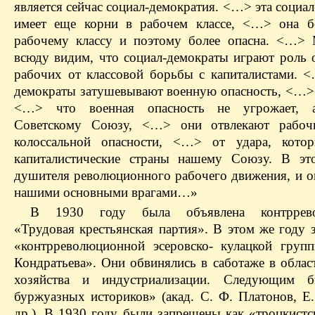
является сейчас социал-демократия. <…> эта социа
имеет еще корни в рабочем классе, <…> она б
рабочему классу и поэтому более опасна. <…>
всюду видим, что социал-демократы играют роль о
рабочих от классовой борьбы с капиталистами. 
демократы затушевывают военную опасность, <…> 
<…> что военная опасность не угрожает, 
Советскому Союзу, <…> они отвлекают рабоч
колоссальной опасности, <…> от удара, котор
капиталистические страны нашему Союзу. В эт
душителя революционного рабочего движения, и о
нашими основными врагами…»
В 1930 году была объявлена контррево
«Трудовая крестьянская партия». В этом же году 
«контрреволюционной эсеровско- кулацкой груп
Кондратьева». Они обвинялись в саботаже в облас
хозяйства и индустриализации. Следующим 
буржуазных историков» (акад. С. Ф. Платонов, Е.
др.). В 1930 году были запрещены как «троцкистс