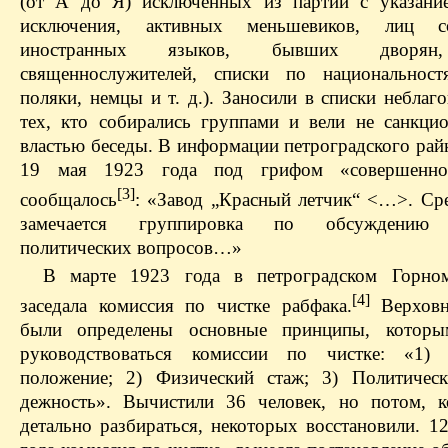
(от А до Я) исключенных из партии с указани
исключения, активных меньшевиков, лиц 
иностранных языков, бывших дворян,
священнослужителей, списки по национальност
поляки, немцы и т. д.). Заносили в списки небла
тех, кто собирались группами и вели не санкци
властью беседы. В информации петроградского рай
19 мая 1923 года под грифом «совершенно
[3]
сообщалось
: «Завод „Красный летчик“ <…>. Ср
замечается группировка по обсуждению 
политических вопросов…»
В марте 1923 года в петроградском Горном
[4]
заседала комиссия по чистке рабфака.
Верховн
были определены основные принципы, котор
руководствоваться комиссии по чистке: «1) 
положение; 2) Физический стаж; 3) Политическ
дежность». Вычистили 36 человек, но потом, к
детально разбираться, некоторых восстановили. 1