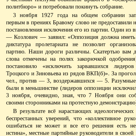
политбюро» и потребовали покинуть собрание.
3 ноября 1927 года на общем собрании зап
первым в прениях Бравому слово не предоставили 
постановления исключения его из партии. Один из
— Козлович — заявил: «Оппозиция должна иметь 
диктатура пролетариата не позволит организо
партию. Наши дороги различны. Скатертью вам д
слова отмечены на полях закорючкой одобрения
постановило «исключить зарвавшихся лидеров
Троцкого и Зиновьева из рядов ВКП(б)». За прого
чел., против — 3, воздержавшихся — 5. Разумные,
были в меньшинстве (лидеров оппозиции исключил
3 ноября, очевидно, зная, что 7 Ноября они со
своими сторонниками на протестную демонстрацию)
В результате всё нарастающих идеологических
беспрестанных уверений, что «коллективное рук
ошибаться не может и все его решения есть не
истина», местные партийные руководители в своей 