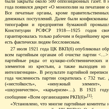
были закрыты около 500 оппозиционных газет. 8 
года появился декрет «О монополии на печатание 
Все печатные органы, кроме правительственны
денежных поступлений. Далее были конфискованы 
типографии и предприятия бумажной промышл
Конституции РСФСР 1918—1925 годов своб
гарантировалась только рабочим и беднейшему крес
есть фактически людям бессловесным.
27 июля 1921 года ЦК ВКП(б) опубликовал об
всем партийным органам об очистке партии <…>
партийные ряды от кулацко-собственнических 
элементов из крестьян, а также выходцев из 
интеллигенции». В результате партийной переписи
года численность партии сократилась с 732 тыс. 
(«нестойкость», «ненужный элемент», «
«шкурничество», «карьеризм»…). В 1921 году
[1]
сообщение «Всем организациям РКП(б)»
:
«Установлено, что многие партийные комитеты 