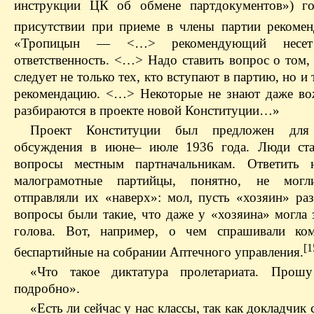
инструкции ЦК об обмене партдокументов») го
присутствии при приеме в члены партии рекоме
«Тропицын — <…> рекомендующий несе
ответственность. <…> Надо ставить вопрос о том,
следует не только тех, кто вступают в партию, но и 
рекомендацию. <…> Некоторые не знают даже во
разбираются в проекте новой Конституции…»
Проект Конституции был предложен для
обсуждения в июне– июле 1936 года. Люди ста
вопросы местным партначальникам. Ответить 
малограмотные партийцы, понятно, не могл
отправляли их «наверх»: мол, пусть «хозяин» раз
вопросы были такие, что даже у «хозяина» могла 
голова. Вот, например, о чем спрашивали ко
[1
беспартийные на собрании Аптечного управления.
«Что такое диктатура пролетариата. Прошу
подробно».
«Есть ли сейчас у нас классы, так как докладчик с