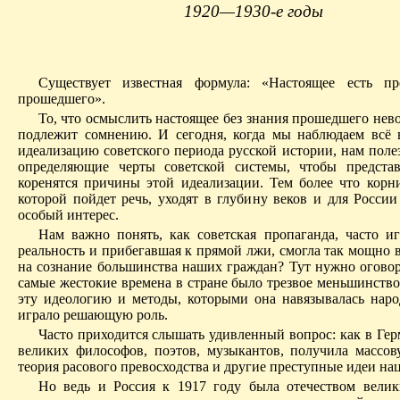
1920—1930-е годы
Существует известная формула: «Настоящее есть пр
прошедшего».
То, что осмыслить настоящее без знания прошедшего нев
подлежит сомнению. И сегодня, когда мы наблюдаем всё
идеализацию советского периода русской истории, нам поле
определяющие черты советской системы, чтобы представ
коренятся причины этой идеализации. Тем более что корн
которой пойдет речь, уходят в глубину веков и для России
особый интерес.
Нам важно понять, как советская пропаганда, часто и
реальность и прибегавшая к прямой лжи, смогла так мощно 
на сознание большинства наших граждан? Тут нужно оговори
самые жестокие времена в стране было трезвое меньшинство
эту идеологию и методы, которыми она навязывалась наро
играло решающую роль.
Часто приходится слышать удивленный вопрос: как в Гер
великих философов, поэтов, музыкантов, получила массо
теория расового превосходства и другие преступные идеи на
Но ведь и Россия к 1917 году была отечеством велик