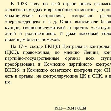
В 1933 году по всей стране опять началас
«классово чуждых и враждебных элементов», «пр
упаднические настроения», «морально разло
«перерожденцев» и т. д. Опять выискивали быв
купцов, священнослужителей и прочих «эксплуат
детей и родственников. И даже массовый голо
сталинцам был не помехой.
На 17‑м съезде ВКП(б) Центральная контрольн
(ЦКК), правомочная, по мнению Ленина, конт
партийно-государственные органы всех ступ
преобразована в Комиссию партийного контр
ВКП(б) и Комиссию советского контроля при С
есть в органы, не контролирующие ЦК и СНК, а 
им.
1933—1934 ГОДЫ