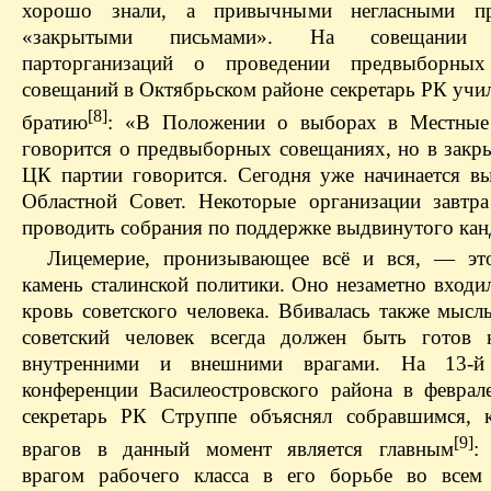
хорошо знали, а привычными негласными п
«закрытыми письмами». На совещании с
парторганизаций о проведении предвыборны
совещаний в Oктябрьском районе секретарь РК учи
[8]
братию
: «В Положении о выборах в Местные
говорится о предвыборных совещаниях, но в закр
ЦК партии говорится. Сегодня уже начинается в
Областной Совет. Некоторые организации завтр
проводить собрания по поддержке выдвинутого ка
Лицемерие, пронизывающее всё и вся, — эт
камень сталинской политики. Оно незаметно входи
кровь советского человека. Вбивалась также мысл
советский человек всегда должен быть готов 
внутренними и внешними врагами. На 13‑й
конференции Василеостровского района в феврал
секретарь РК Струппе объяснял собравшимся, 
[9]
врагов в данный момент является главным
:
врагом рабочего класса в его борьбе во все