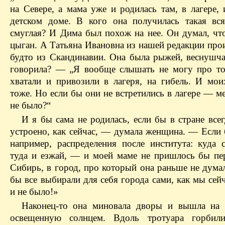
на Севере, а мама уже и родилась там, в лагере,
детском доме. В кого она получилась такая вся
смуглая? И Дима был похож на нее. Он думал, что
цыган. А Татьяна Ивановна из нашей редакции про
будто из Скандинавии. Она была рыжей, веснушчат
говорила? — „Я вообще слышать не могу про то
хватали и привозили в лагеря, на гибель. И мои
тоже. Но если бы они не встретились в лагере — м
не было?“
И я бы сама не родилась, если бы в стране все
устроено, как сейчас, — думала женщина. — Если 
например, распределения после института: куда с
туда и езжай, — и моей маме не пришлось бы пер
Сибирь, в город, про который она раньше не думал
бы все выбирали для себя города сами, как мы сей
и не было!»
Наконец-то она миновала дворы и вышла на 
освещенную солнцем. Вдоль тротуара горбили