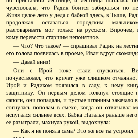
по приставной лестнице, и лестница шаталась п
чувствовала, что Радик боится забираться по пе
Живя целое лето у деда с бабкой здесь, в Тыше, Рад
продолжал оставаться городским мальчи
разговаривать мог только на русском. Впрочем, 
кому перевести старшим непонятное.
— Что? Что такое? — спрашивал Радик на лестни
его голова появилась в проеме, Иван вдруг скоманд
— Давай вниз!
Они с Ирой тоже стали спускаться. Ви
почувствовал, что кричат уже слишком отчаянно.
Ирой и Радиком появился в саду, к нему кину
защитнику. Он первым делом толкнул стоящие 
сапоги, они попадали, и пустые штанины закачало 
согнулась пополам в смехе, когда он отвязывал м
испугался сильнее всех. Бабка Наталья раньше него
ее разыграли, махнула рукой, выдохнула:
— Как я не поняла сама? Это же все ты устроил!