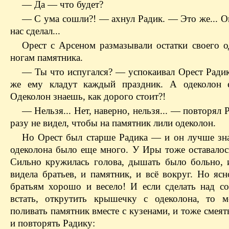
— Да — что будет?
— С ума сошли?! — ахнул Радик. — Это же... Он
нас сделал...
Орест с Арсеном размазывали остатки своего о
ногам памятника.
— Ты что испугался? — успокаивал Орест Ради
же ему кладут каждый праздник. А одеколон 
Одеколон знаешь, как дорого стоит?!
— Нельзя... Нет, наверно, нельзя... — повторял 
разу не видел, чтобы на памятник лили одеколон.
Но Орест был старше Радика — и он лучше з
одеколона было еще много. У Иры тоже оставалос
Сильно кружилась голова, дышать было больно, 
видела братьев, и памятник, и всё вокруг. Но яс
братьям хорошо и весело! И если сделать над со
встать, открутить крышечку с одеколона, то 
поливать памятник вместе с кузенами, и тоже смеять
и повторять Радику: