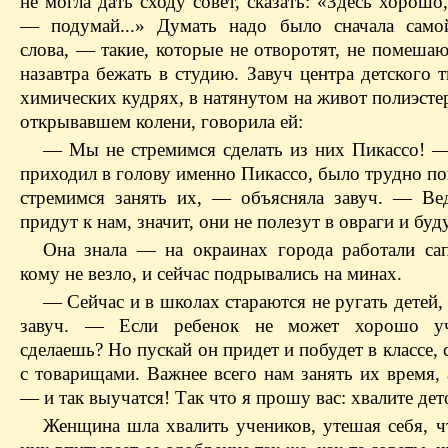
не могла дать сходу совет, сказать: «Здесь хорошо,
— подумай...» Думать надо было сначала само
слова, — такие, которые не отворотят, не помеша
назавтра бежать в студию. Завуч центра детского т
химических кудрях, в натянутом на живот полиэсте
открывавшем колени, говорила ей:
— Мы не стремимся сделать из них Пикассо! 
приходил в голову именно Пикассо, было трудно п
стремимся занять их, — объясняла завуч. — Ве
придут к нам, значит, они не полезут в овраги и бу
Она знала — на окраинах города работали сап
кому не везло, и сейчас подрывались на минах.
— Сейчас и в школах стараются не ругать детей
завуч. — Если ребенок не может хорошо уч
сделаешь? Но пускай он придет и побудет в классе, 
с товарищами. Важнее всего нам занять их время,
— и так выучатся! Так что я прошу вас: хвалите дет
Женщина шла хвалить учеников, утешая себя, чт