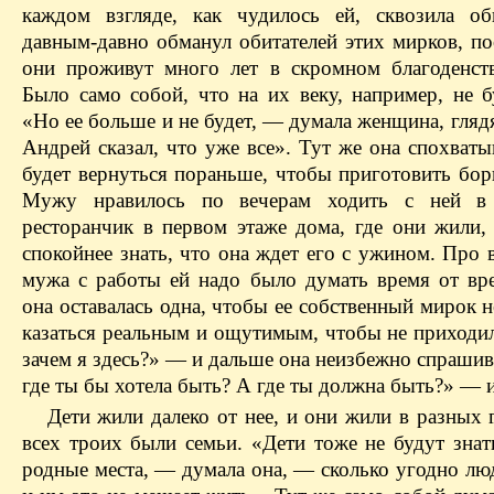
каждом взгляде, как чудилось ей, сквозила об
давным-давно обманул обитателей этих мирков, по
они проживут много лет в скромном благоденст
Было само собой, что на их веку, например, не б
«Но ее больше и не будет, — думала женщина, гляд
Андрей сказал, что уже все». Тут же она спохваты
будет вернуться пораньше, чтобы приготовить бор
Мужу нравилось по вечерам ходить с ней в
ресторанчик в первом этаже дома, где они жили,
спокойнее знать, что она ждет его с ужином. Про
мужа с работы ей надо было думать время от вре
она оставалась одна, чтобы ее собственный мирок н
казаться реальным и ощутимым, чтобы не приходи
зачем я здесь?» — и дальше она неизбежно спрашив
где ты бы хотела быть? А где ты должна быть?» — и
Дети жили далеко от нее, и они жили в разных 
всех троих были семьи. «Дети тоже не будут знат
родные места, — думала она, — сколько угодно люд