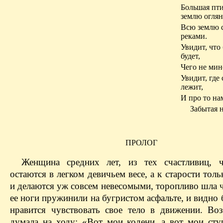
Большая пти
землю оглян
Всю землю с
реками.
Увидит, что
будет,
Чего не мин
Увидит, где
лежит,
И про то на
Забытая 
ПРОЛОГ
Женщина средних лет, из тех счастливиц, 
остаются в легком девичьем весе, а к старости тол
и делаются уж совсем невесомыми, торопливо шла 
ее ноги пружинили на бугристом асфальте, и видно 
нравится чувствовать свое тело в движении. Во
думала на ходу: «Вот мои колени, а вот мои ступ