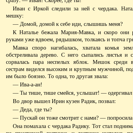
сразу: — Иван! Скорее, где ты!
Иван с Иркой следили за ней с чердака. Ната
мешку:
— Домой, домой к себе иди, слышишь меня?
К Наталье бежала Мария-Мавка, и скоро они 
руками уже вдвоем, рядышком, толкаясь и топча гр
Мавка споро нагибалась, хватала комья зе
обстреливала дерево. С него сыпались листья и с
сорвалась пара неспелых яблок. Мешок среди 
сестрам виделся высоким и крупным мужчиной, по
им было боязно. То одна, то другая звала:
— Ива-а-ан!
— Ты тише, тише смейся, услышат! — одергивал
Во двор вышел Ирин кузен Радик, позвал:
— Деда, где ты?
— Пускай он тоже смотрит с нами? — попросила
Она помахала с чердака Радику. Тот стал подним