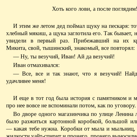
Хоть кого лови, а после поглядим
И этим же летом дед поймал щуку на пескаря: то
хлебный мякиш, а щука заглотила его. Так бывает, н
увидели в первый раз. Прибежавший на их к
Микита, свой, тышинский, знакомый, все повторял:
— Ну, ты везучий, Иван! Ай да везучий!
Иван отмахивался:
— Все, все и так знают, что я везучий! Най
удачливее меня!
И еще в тот год была история с памятником и м
про нее вовсе не вспоминали потом, как по уговору.
Во дворе одного магазинчика по улице Ленина 
было разжиться картонной коробкой, большой ил
— какая тебе нужна. Коробки от мыла и мыльниц, 
жидкости уайт-спирит и прочего, прочего выносили