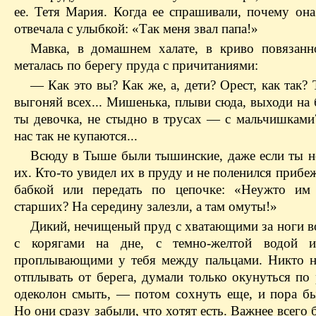
ее. Тетя Мария. Когда ее спрашивали, почему она
отвечала с улыбкой: «Так меня звал папа!»
Мавка, в домашнем халате, в криво повязанн
металась по берегу пруда с причитаниями:
— Как это вы? Как же, а, дети? Орест, как так?
выгоняй всех... Мишенька, плыви сюда, выходи на 
ты девочка, не стыдно в трусах — с мальчишками
нас так не купаются...
Всюду в Тыше были тышинские, даже если ты н
их. Кто-то увидел их в пруду и не поленился прибеж
бабкой или передать по цепочке: «Неужто им
старших? На середину залезли, а там омуты!»
Дикий, нечищеный пруд с хватающими за ноги в
с корягами на дне, с темно-желтой водой и
проплывающими у тебя между пальцами. Никто н
отплывать от берега, думали только окунуться по 
одеколон смыть, — потом сохнуть еще, и пора бы
Но они сразу забыли, что хотят есть. Важнее всего