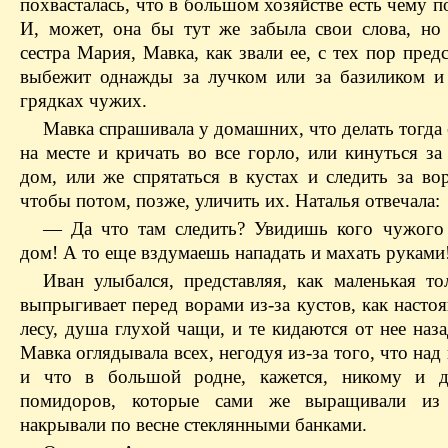
похвасталась, что в большом хозяйстве есть чему п
И, может, она бы тут же забыла свои слова, но
сестра Мария, Мавка, как звали ее, с тех пор предс
выбежит однажды за лучком или за базиликом и 
грядках чужих.
Мавка спрашивала у домашних, что делать тогда
на месте и кричать во все горло, или кинуться з
дом, или же спрятаться в кустах и следить за во
чтобы потом, позже, уличить их. Наталья отвечала:
— Да что там следить? Увидишь кого чужог
дом! А то еще вздумаешь нападать и махать руками
Иван улыбался, представляя, как маленькая то
выпрыгивает перед ворами из-за кустов, как насто
лесу, душа глухой чащи, и те кидаются от нее наз
Мавка оглядывала всех, негодуя из-за того, что над
и что в большой родне, кажется, никому и д
помидоров, которые сами же выращивали из
накрывали по весне стеклянными банками.