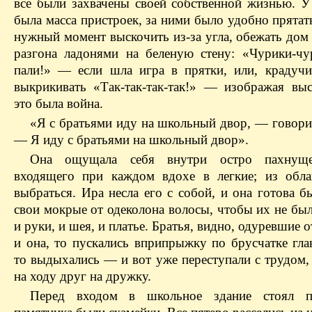
все были захвачены своей собственной жизнью. У
была масса пристроек, за ними было удобно прятат
нужный момент выскочить из-за угла, обежать дом 
разгона ладонями на беленую стену: «Чурики-чу
пали!» — если шла игра в прятки, или, крадучи
выкрикивать «Так-так-так-так!» — изображая выс
это была война.
«Я с братьями иду на школьный двор, — говорил
— Я иду с братьями на школьный двор».
Она ощущала себя внутри остро пахнуще
входящего при каждом вдохе в легкие; из обл
выбраться. Ира несла его с собой, и она готова б
свои мокрые от одеколона волосы, чтобы их не бы
и руки, и шея, и платье. Братья, видно, одуревшие о
и она, то пускались вприпрыжку по брусчатке гла
то выдыхались — и вот уже переступали с трудом,
на ходу друг на дружку.
Перед входом в школьное здание стоял п