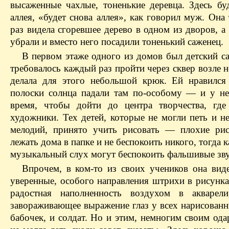
высаженные чахлые, тоненькие деревца. Здесь буд
аллея, «будет снова аллея», как говорил муж. Она
раз видела сгоревшее дерево в одном из дворов, а
убрали и вместо него посадили тоненький саженец.
В первом этаже одного из домов был детский с
требовалось каждый раз пройти через сквер возле 
делала для этого небольшой крюк. Ей нравился 
полоски солнца падали там по-особому — и у н
время, чтобы дойти до центра творчества, где
художники. Тех детей, которые не могли петь и н
мелодий, принято учить рисовать — плохие ри
лежать дома в папке и не беспокоить никого, тогда
музыкальный слух могут беспокоить фальшивые зву
Впрочем, в ком-то из своих учеников она виде
уверенные, особого направления штрихи в рисунка
радостная наполненность воздухом в акварел
завораживающее выражение глаз у всех нарисованн
бабочек, и солдат. Но и этим, немногим своим од