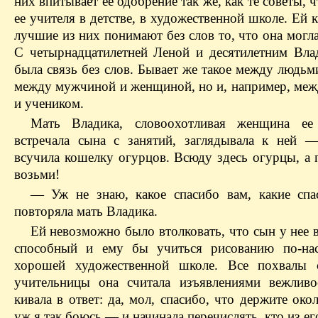
них впитывает ее одобрение так же, как те советы, ч
ее учителя в детстве, в художественной школе. Ей к
лучшие из них понимают без слов то, что она могла
С четырнадцатилетней Леной и десятилетним Вла
была связь без слов. Бывает же такое между людьм
между мужчиной и женщиной, но и, например, меж
и учеником.
Мать Владика, словоохотливая женщина ее 
встречала сына с занятий, заглядывала к ней 
всучила кошелку огурцов. Всюду здесь огурцы, а 
возьми!
— Уж не знаю, какое спасибо вам, какие сп
повторяла мать Владика.
Ей невозможно было втолковать, что сын у нее 
способный и ему бы учиться рисованию по-нас
хорошей художественной школе. Все похвалы 
учительницы она считала изъявлениями вежливо
кивала в ответ: да, мол, спасибо, что держите окол
уж я так боюсь — и начинала перечислять, кто из е