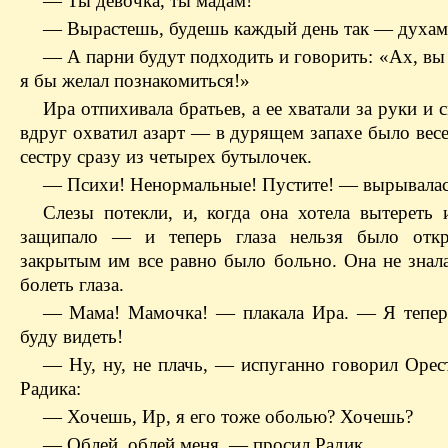
— Ты девочка, ты мадам!
— Вырастешь, будешь каждый день так — духам
— А парни будут подходить и говорить: «Ах, вы 
я бы желал познакомиться!»
Ира отпихивала братьев, а ее хватали за руки и 
вдруг охватил азарт — в дурящем запахе было вес
сестру сразу из четырех бутылочек.
— Психи! Ненормальные! Пустите! — вырывалас
Слезы потекли, и, когда она хотела вытереть и
защипало — и теперь глаза нельзя было отк
закрытым им все равно было больно. Она не знала
болеть глаза.
— Мама! Мамочка! — плакала Ира. — Я тепер
буду видеть!
— Ну, ну, не плачь, — испуганно говорил Орест
Радика:
— Хочешь, Ир, я его тоже оболью? Хочешь?
— Облей, облей меня, — просил Радик.