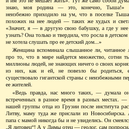
и им это не мешает жить». Тут же само собой дум
знаю, моя родина — это, конечно, Тыша!»
неизбежно приходило на ум, что в поселке Тыша
похожих на нее людей — таких же худых и светл
«Значит, я — в другую свою бабушку, а где у нее
узнать? Она только и твердила, что росла в детском 
не хотела слушать про ее детский дом...»
Женщина вспоминала слышанное ли, читанное 
про то, что в мире найдется множество, сотни ты
миллионы людей, не знающих ничего о своих корня
из них, как и ей, не повезло бы родиться, 
существовало гигантской страны с неизбежными пе
ее жителей.
«Ведь правда, нас много таких, — думала о
встреченных в разное время в разных местах. —
нашей группы отца из Грузии после института рас
Литву, маму туда же прислали из Новосибирска. 
папа с мамой никогда бы и не увиделись. Он смеялс
„Я литовец“! А у Димы отец — геолог, сам попроси