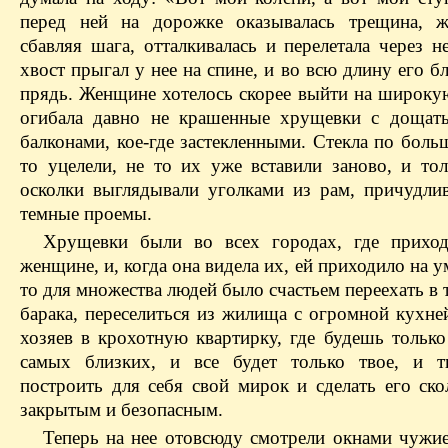
перед ней на дорожке оказывалась трещина, ж
сбавляя шага, отталкивалась и перелетала через 
хвост прыгал у нее на спине, и во всю длину его бл
прядь. Женщине хотелось скорее выйти на широкую
огибала давно не крашенные хрущевки с дощат
балконами, кое-где застекленными. Стекла по боль
то уцелели, не то их уже вставили заново, и тол
осколки выглядывали уголками из рам, причудли
темные проемы.
Хрущевки были во всех городах, где прихо
женщине, и, когда она видела их, ей приходило на ум
то для множества людей было счастьем переехать в 
барака, переселиться из жилища с огромной кухне
хозяев в крохотную квартирку, где будешь только
самых близких, и все будет только твое, и 
построить для себя свой мирок и сделать его ско
закрытым и безопасным.
Теперь на нее отовсюду смотрели окнами чужие