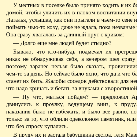
У местных в поселке было принято ходить к их б
домой, чтобы уличить их в плохом воспитании вну
Наталья, услышав, как они прыгали в чьем-то сене 
поймать чью-то козу, даже не ждала, пока незваные 
Она сразу хваталась за длинный прут с криком:
— Долго еще мне людей будет стыдно?
Бывало, что кто-нибудь подмечал их прегреш
никак не обнаруживая себя, а вечером шел сразу 
поэтому заранее нельзя было сказать, провинили
чем-то за день. Но сейчас было ясно, что да и что б
станет их бить. Жалобы соседок действовали для нее
что надо кричать и бегать за внуками с хворостиной
— Ну что, мыться пойдем? — предложил Ар
двинулись к проулку, ведущему вниз, к пруду
наказания было не избежать, и было все равно, п
только за то, что облили одеколоном памятник, или 
что без спросу купались.
В пруду их и застала бабушкина сестра, тетя Мавк