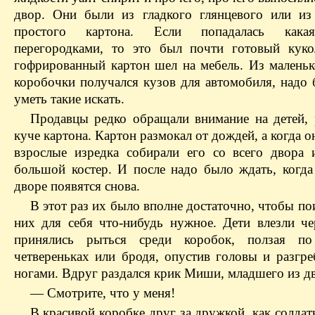
двор. Они были из гладкого глянцевого или и
простого картона. Если попадалась кака
перегородками, то это был почти готовый кук
гофрированный картон шел на мебель. Из малень
коробочки получался кузов для автомобиля, надо 
уметь такие искать.
Продавцы редко обращали внимание на детей,
куче картона. Картон размокал от дождей, а когда о
взрослые изредка собирали его со всего двора 
большой костер. И после надо было ждать, когда
дворе появятся снова.
В этот раз их было вполне достаточно, чтобы по
них для себя что-нибудь нужное. Дети влезли че
принялись рыться среди коробок, ползая п
четвереньках или бродя, опустив головы и разгре
ногами. Вдруг раздался крик Миши, младшего из 
— Смотрите, что у меня!
В красивой коробке друг за дружкой, как солдат