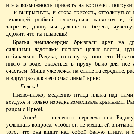
и эта возможность присесть на корточки, погрузи
— и выпрыгнуть, и снова присесть, оттолкнуться 
летающей рыбкой, плюхнуться животом и, бе
загребая, двинуться дальше от берега, чувству
держит, что ты плывешь!
Братья немилосердно брызгали друг на др
сильными ладонями посылал целые волны, цун
отбивался от Радика, тот в шутку топил его. Ирке 
никто в воде, оказаться в пруду было для нее
счастьем. Миша уже лежал на спине на середине, ра
и вдруг раздался его счастливый крик:
— Лелека!
Низко-низко, медленно птица плыла над ним
воздухе и только изредка взмахивала крыльями. Ра
рядом с Иркой.
— Аист! — поспешно перевела она Радику
услышать вопроса, чтобы он не мешал ей впитыват
того, что она видит над собой белую птицу, и о