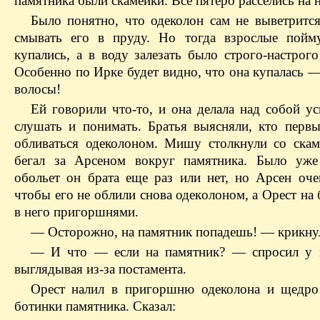
памятника были скамейки. Все пятеро расселись на 
Было понятно, что одеколон сам не выветрится
смывать его в пруду. Но тогда взрослые пойм
купались, а в воду залезать было строго-настрог
Особенно по Ирке будет видно, что она купалась —
волосы!
Ей говорили что-то, и она делала над собой ус
слушать и понимать. Братья выясняли, кто перв
обливаться одеколоном. Мишу столкнули со скам
бегал за Арсеном вокруг памятника. Было уже
обольет он брата еще раз или нет, но Арсен очен
чтобы его не облили снова одеколоном, а Орест на 
в него пригоршнями.
— Осторожно, на памятник попадешь! — крикну
— И что — если на памятник? — спросил у 
выглядывая из-за постамента.
Орест налил в пригоршню одеколона и щедро
ботинки памятника. Сказал: