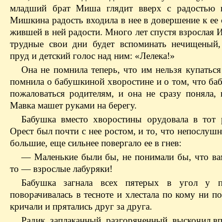
младший брат Миша глядит вверх с радостью 
Мишкина радость входила в нее в довершение к ее
жившей в ней радости. Много лет спустя взрослая 
трудные свои дни будет вспоминать нечищеный
пруд и детский голос над ним: «Лелека!»
Она не помнила теперь, что им нельзя купаться
помнила о бабушкиной хворостине и о том, что ба
пожаловаться родителям, и она не сразу поняла, 
Мавка машет руками на берегу.
Бабушка вместо хворостины орудовала в тот 
Орест был почти с нее ростом, и то, что непослу
большие, еще сильнее повергало ее в гнев:
— Маленькие были бы, не понимали бы, что вам
то — взрослые лабуряки!
Бабушка загнала всех пятерых в угол у 
поворачивалась в тесноте и хлестала по кому ни по
кричали и прятались друг за друга.
Радик, заплаканный, разгоряченный, выскочил вп