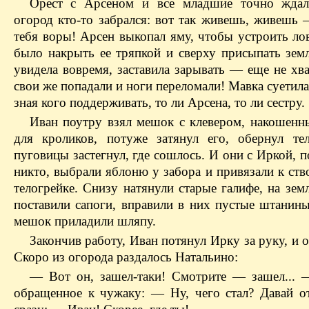
Орест с Арсеном и все младшие точно ждал
огород кто-то забрался: вот так живешь, живешь 
тебя воры! Арсен выкопал яму, чтобы устроить ло
было накрыть ее тряпкой и сверху присыпать земл
увидела вовремя, заставила зарывать — еще не хв
свои же попадали и ноги переломали! Мавка суетила
зная кого поддерживать, то ли Арсена, то ли сестру.
Иван поутру взял мешок с клевером, накошенн
для кроликов, потуже затянул его, обернул те
пуговицы застегнул, где сошлось. И они с Иркой, п
никто, выбрали яблоню у забора и привязали к ст
телогрейке. Снизу натянули старые галифе, на зе
поставили сапоги, вправили в них пустые штанины
мешок приладили шляпу.
Закончив работу, Иван потянул Ирку за руку, и 
Скоро из огорода раздалось Натальино:
— Вот он, зашел-таки! Смотрите — зашел... 
обращенное к чужаку: — Ну, чего стал? Давай 