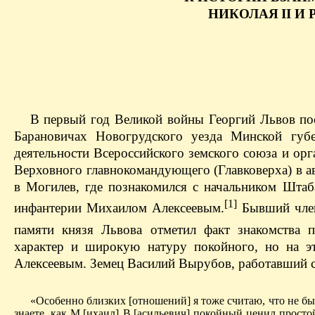
НИКОЛАЯ II И
В первый год Великой войны Георгий Львов пос
Барановичах Новогрудского уезда Минской гу
деятельности Всероссийского земского союза и о
Верховного главнокомандующего (Главковерха) в ав
в Могилев, где познакомился с начальником Шта
[1]
инфантерии Михаилом Алексеевым.
Бывший член
памяти князя Львова отметил факт знакомства 
характер и широкую натуру покойного, но на эт
Алексеевым. Земец Василий Вырубов, работавший с 
«Особенно близких [отношений] я тоже считаю, что не бы
знаете, как М.[ихаил] В.[асильевич] покойный ценил просто