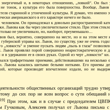
, энергичный и, в некоторых отношениях, „ловкий“. Он был 
не тонок, а культура его была поверхностна. Вообще, Львов
ителя старинной и утонченной культуры. Я думаю, что именно э
чески американского в его характере ничего не было.
м человеком. Он принадлежал к довольно распространенной кат
кн. Львова как бы через увеличительное стекло. При этом стекло
е только не увеличивало, но, наоборот, преуменьшало…
ов был, вероятно, совершенно на месте, но и на этом месте 
губернской управы кн. Львов, по существу, уже не очень годи
 „ловкость“ и умение пускать людям „пыль в глаза“ позволяли
н. Львов проявлял порой совершенно неаристократическую и д
и в удержании ее в своих руках. Одной из черт „ловкости“ кн
вался трафаретными приемами, действовавшими на несколько 
 кн. Львова казались шитыми белыми нитками. Его приемы де
ий, которые производят впечатление издали, но не выдер
еятельности общественных организаций трудно утве
оэтому до сих пор не ясен вопрос о сути обещаний 
[19]
При этом, как и в случае с председателем ЦВП
м Гучковым, Алексеев получал от Львова письма с