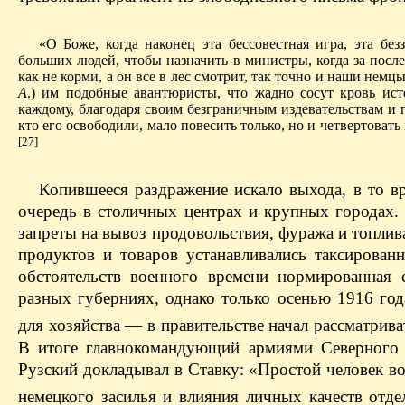
«О Боже, когда наконец эта бессовестная игра, эта бе
больших людей, чтобы назначить в министры, когда за посл
как не корми, а он все в лес смотрит, так точно и наши немц
А
.) им подобные авантюристы, что жадно сосут кровь ис
каждому, благодаря своим безграничным издевательствам и 
кто его освободили, мало повесить только, но и четвертовать
[27]
Копившееся раздражение искало выхода, в то в
очередь в столичных центрах и крупных городах
запреты на вывоз продовольствия, фуража и топлив
продуктов и товаров устанавливались таксирова
обстоятельств военного времени нормированная 
разных губерниях, однако только осенью 1916 го
для хозяйства — в правительстве начал рассматрив
В итоге главнокомандующий армиями Северного ф
Рузский докладывал в Ставку: «Простой человек в
немецкого засилья и влияния личных качеств отд