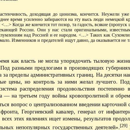
ззастенчивость, доходящая до цинизма, кончится. Неужели уже
еднее время усиленно забираются на эту высь люди немецкой к
ы <…> Когда же кончится тот позор, та гадость, всякие (пропуск
текающей России. Они у нас стали оригинальными, известны
глумлениям над Россией и ее народом. <…> Таких как Сухомлин
 мало. Изменников и предателей ищут давно, да оказывается не та
ремя как власть не могла упорядочить тыловую жизн
. Под разными предлогами в производящих губерниях
а за пределы административных границ. На десятки н
нные цены, но контроль за ними желал лучшего. Под
система распределения продовольствия постепенно в
да — на третьем году войны кровопролитной и обрем
аться вопрос о централизованном введении карточной 
ронта, Георгиевский кавалер, генерал от инфантер
о всех этих явлениях ищет измены, результатов прод
[29]
ельных непопулярных государственных деятелей».