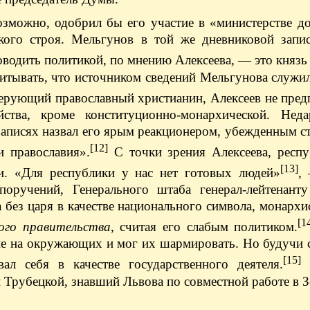
озможно, одобрил бы его участие в «министерстве д
кого строя. Мельгунов в той же дневниковой запис
водить политикой, по мнению Алексеева, — это князь
итывать, что источником сведений Мельгунова служил
ерующий православный христианин, Алексеев не пред
ства, кроме конституционно-монархической. Нед
записях назвал его ярым реакционером, убежденным 
[12]
и православия».
С точки зрения Алексеева, респу
[13]
и. «Для республики у нас нет готовых людей»
,
оручений, Генерального штаба генерал-лейтенанту
а без царя в качестве национального символа, монархи
[1
ого правительства
, считая его слабым политиком.
ние на окружающих и мог их шармировать. Но будучи
[15]
ал себя в качестве государственного деятеля.
й Трубецкой, знавший Львова по совместной работе в З