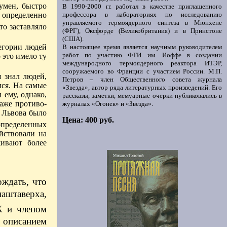
умен, быстро
В 1990-2000 гг. работал в качестве приглашенного
 определенно
профессора в лабораториях по исследованию
управляемого термоядерного синтеза в Мюнхене
то заставляло
(ФРГ), Оксфорде (Великобритания) и в Принстоне
(США).
егории людей
В настоящее время является научным руководителем
работ по участию ФТИ им. Иоффе в создании
 это имело ту
международного термоядерного реактора ИТЭР,
сооружаемого во Франции с участием России. М.П.
я знал людей,
Петров – член Общественного совета журнала
лся. На самые
«Звезда», автор ряда литературных произведений. Его
 ему, однако,
рассказы, заметки, мемуарные очерки публиковались в
аже противо-
журналах «Огонек» и «Звезда».
. Львова было
Цена: 400 руб.
определенных
йствовали на
живают более
рждать, что
наштаверха,
К и членом
 описанием