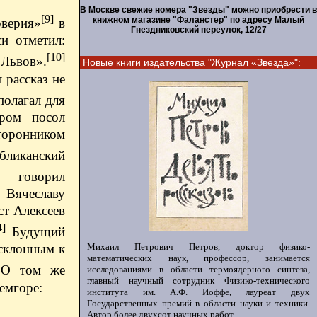
В Москве свежие номера "Звезды" можно приобрести в
[9]
книжном магазине "Фаланстер" по адресу Малый
оверия»
в
Гнездниковский переулок, 12/27
и отметил:
[10]
 Львов».
Новые книги издательства "Журнал «Звезда»":
 рассказ не
полагал для
аром посол
сторонником
бликанский
 — говорил
 Вячеславу
ст Алексеев
4]
Будущий
Михаил Петрович Петров, доктор физико-
 склонным к
математических наук, профессор, занимается
О том же
исследованиями в области термоядерного синтеза,
главный научный сотрудник Физико-технического
емгоре:
института им. А.Ф. Иоффе, лауреат двух
Государственных премий в области науки и техники.
Автор более двухсот научных работ.