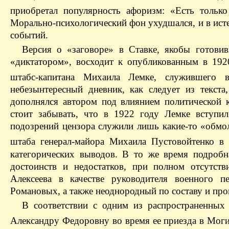
приобретал популярность афоризм: «Есть только
Морально-психологический фон ухудшался, и в ис
событий.
Версия о «заговоре» в Ставке, якобы готови
«диктатором», восходит к опубликованным в 192
штабс-капитана Михаила Лемке, служившего 
небезынтересный дневник, как следует из текста
дополнялся автором под влиянием политической 
стоит забывать, что в 1922 году Лемке вступи
подозрений цензора служили лишь какие-то «обмол
штаба генерал-майора Михаила Пустовойтенко в 
категорических выводов. В то же время подробн
достоинств и недостатков, при полном отсутст
Алексеева в качестве руководителя военного 
Романовых, а также неоднородный по составу и пр
В соответствии с одним из распространенны
Александру Федоровну во время ее приезда в Могил