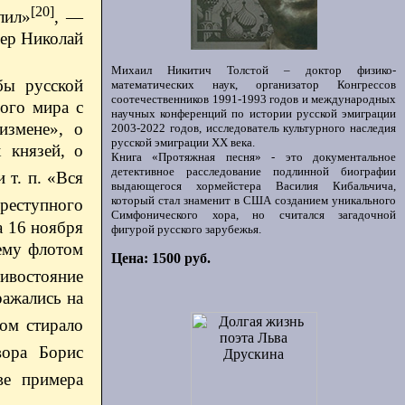
[20]
лил»
, —
гер Николай
Михаил Никитич Толстой – доктор физико-
бы русской
математических наук, организатор Конгрессов
соотечественников 1991-1993 годов и международных
ого мира с
научных конференций по истории русской эмиграции
измене», о
2003-2022 годов, исследователь культурного наследия
русской эмиграции ХХ века.
 князей, о
Книга «Протяжная песня» - это документальное
детективное расследование подлинной биографии
и т. п. «Вся
выдающегося хормейстера Василия Кибальчича,
который стал знаменит в США созданием уникального
преступного
Симфонического хора, но считался загадочной
а 16 ноября
фигурой русского зарубежья.
ему флотом
Цена: 1500 руб.
ивостояние
ражались на
ом стирало
вора Борис
ве примера