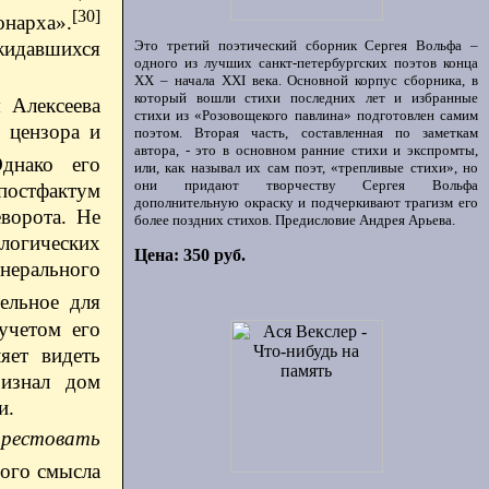
[30]
онарха».
Это третий поэтический сборник Сергея Вольфа –
ожидавшихся
одного из лучших санкт-петербургских поэтов конца
ХХ – начала XXI века. Основной корпус сборника, в
который вошли стихи последних лет и избранные
 Алексеева
стихи из «Розовощекого павлина» подготовлен самим
 цензора и
поэтом. Вторая часть, составленная по заметкам
автора, - это в основном ранние стихи и экспромты,
нако его
или, как называл их сам поэт, «трепливые стихи», но
они придают творчеству Сергея Вольфа
постфактум
дополнительную окраску и подчеркивают трагизм его
ворота. Не
более поздних стихов. Предисловие Андрея Арьева.
логических
Цена: 350 руб.
енерального
ельное для
учетом его
яет видеть
ризнал дом
и.
арестовать
вого смысла