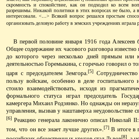
скромность и спокойствие, как он подходил ко всем воп
разрешимы. Никакой политики в этих вопросах не было, а во
интересовали. <…> Всякий вопрос решался простым способ
организовать деловую работу в земских учреждениях играла 
В первой половине января 1916 года Алексеев б
Общее содержание их часового разговора известно 
до которого через несколько дней прямым или 
деятельностью Горемыкина, с горечью говорил о т
[5]
царя с председателем Земгора.
Сотрудничество
пользу войскам, особенно в деле госпитального 
стоило взаимодействовать, исходя из прагматич
формального статуса играл председатель Госуд
камергера Михаил Родзянко. Но однажды он неразу
управления, вызвав у наштаверха неудовольствие 
[6]
Реакцию генерала лаконично описал Николай II:
[7]
том, что он все знает лучше других».
В итоге в 
[8]
российских общественных кругов стал Львов
, а 