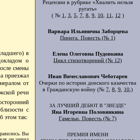
Рецензии в рубрике «Хвалить нельзя
ругать»
( №
1
,
3
,
5
,
7
,
8
,
9
,
10
,
11
,
12
)
Варвара Ильинична Заборцева
Пинега. Повесть (№ 1)
младшего) в
Елена Олеговна Пудовкина
Цикл стихотворений (№ 12)
докладом о
После смены
за приезжал
Иван Вячеславович Чеботарев
Очерки по истории донского казачества
нералом от
в Гражданскую войну (№
7
,
8
,
9
,
10
,)
жской речи
осторонний
ЗА ЛУЧШИЙ ДЕБЮТ В "ЗВЕЗДЕ"
близости с
Яна Игоревна Половинкина
б этом так:
Гамельн. Повесть (№ 7)
нравились. Вы
ПРЕМИЯ ИМЕНИ
 как он ценил