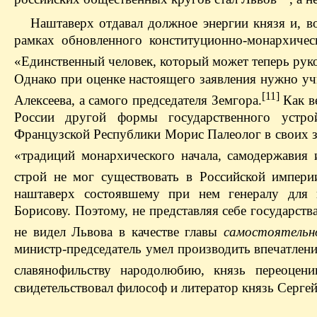
Наштаверх отдавал должное энергии князя и, в
рамках обновленного конституционно-монархичес
«Единственный человек, который может теперь руко
Однако при оценке настоящего заявления нужно уч
[11]
Алексеева, а самого председателя Земгора.
Как в
России другой формы государственного устрой
Французской Республики Морис Палеолог в своих 
«традиций монархического начала, самодержавия 
строй не мог существовать в Российской импери
наштаверх состоявшему при нем генералу для п
Борисову. Поэтому, не представляя себе государств
не видел Львова в качестве главы
самостоятельн
министр-председатель умел производить впечатле
славянофильству народолюбию, князь переоценив
свидетельствовал философ и литератор князь Серге