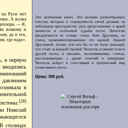
 на Руси нет
Это необычная книга. Это мозаика разнообразных
рови. А волка
текстов, которые в совокупности своей должны на
 цензора. —
К.
небольшом пространстве дать представление о яркой
ми всякому и
личности и особенной судьбы поэта. Читателю
ов, да и тех,
предлагаются не только стихи Льва Друскина, но
м, где надо».
стихи, прокомментированные его вдовой, Лидией
Друскиной, лучше, чем кто бы то ни было знающей,
что стоит за каждой строкой. Читатель услышит голоса
друзей поэта, в письмах, воспоминаниях, стихах,
рассказывающих о драме гонений и эмиграции.
ь, в первую
Читатель войдет в счастливый и трагический мир
 вводились
талантливого поэта.
аименований
Цена: 300 руб.
 давлением
озникала в
енительной
[28]
системы.
ии Николай
олжающегося
В столицах