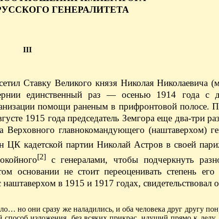
 РУССКОГО ГЕНЕРАЛИТЕТА
III
етил Ставку Великого князя Николая Николаевича (
бернии единственный раз — осенью 1914 года с 
рганизации помощи раненым в прифронтовой полосе. 
густе 1915 года председатель Земгора еще два-три ра
ба Верховного главнокомандующего (наштаверхом) ге
 ЦК кадетской партии Николай Астров в своей пари
[2]
покойного
с генералами, чтобы подчеркнуть разн
ом основании не стоит переоценивать степень его 
наштаверхом в 1915 и 1917 годах, свидетельствовал о
ло… но они сразу же наладились, и оба человека друг другу по
й способ изложения, без всяких прикрас, идущий прямо к делу,