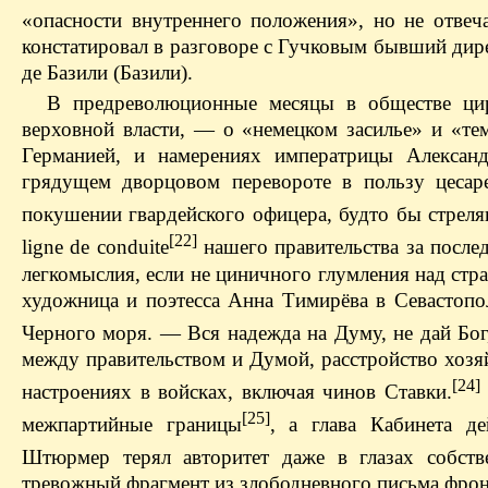
«опасности внутреннего положения», но не отвеч
констатировал в разговоре с Гучковым бывший дир
де Базили (Базили).
В предреволюционные месяцы в обществе цир
верховной власти, — о «немецком засилье» и «те
Германией, и намерениях императрицы Александ
грядущем дворцовом перевороте в пользу цесаре
покушении гвардейского офицера, будто бы стреля
[22]
ligne de conduite
нашего правительства за после
легкомыслия, если не циничного глумления над стра
художница и поэ­тесса Анна Тимирёва в Севастоп
Черного моря. — Вся надежда на Думу, не дай Бог,
между правительством и Думой, расстройство хозя
[24]
настроениях в войсках, включая чинов Ставки.
[25]
межпартийные границы
, а глава Кабинета д
Штюрмер терял авторитет даже в глазах собств
тревожный фрагмент из злободневного письма фрон