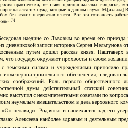
росам практически, не ставя принципиальных вопросов, ко
прос касался тех нужд, которые в данном случае М.[ихаила] В
ом без всяких прерогатив власти. Вот эта готовность работа
[3]
роль».
еседовал наедине со Львовым во время его приезда 
из дневниковой записи историка Сергея Мельгунова от
косвенным путем дошел рассказ князя. Наштаверх 
ом, что государя окружают прохвосты и своем желани
 с земскими силами и учреждениями приносило пр
и инженерно-строительного обеспечения, следовател
еских соображений. Роль первого общественного л
арственной думы действительный статский советни
мно выступил с некомпетентными советами по вопрос
своим неумелым вмешательством в дела верховного ко
 «Он ненавидит Родзянко и насмехается над его уве
глазах Алексеева наиболее здравым и деятельным пре
не председатель Думы.