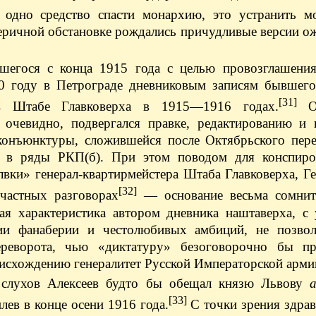
 одно средство спасти монархию, это устранить м
теричной обстановке рождались причудливые версии 
вшегося с конца 1915 года с целью провозглашения
0 году в Петрограде дневниковым записям бывшего
[31]
в Штабе Главковерха в 1915—1916 годах.
Од
, очевидно, подвергался правке, редактированию и 
конъюнктуры, сложившейся после Октябрьского пере
л в ряды РКП(б). При этом поводом для конспиро
вки» генерал-квартирмейстера Штаба Главковерха, Г
[32]
частных разговорах
— основание весьма сомнит
ая характеристика автором дневника наштаверха, с 
вии фанаберии и честолюбивых амбиций, не позвол
переворота, чью «диктатуру» безоговорочно бы п
оисхождению генералитет Русской Императорской арми
х слухов Алексеев будто бы обещал князю Львову
[33]
ев в конце осени 1916 года.
С точки зрения здра