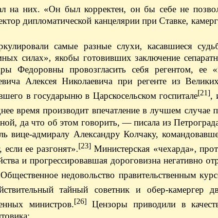
ал на них. «Он был корректен, он бы себе не позво
ектор дипломатической канцелярии при Ставке, камер
кулировали самые разные слухи, касавшиеся судь
мных силах», якобы готовивших заключение сепаратн
ры Федоровны провозгласить себя регентом, ее «
вича Алексея Николаевича при регенте из Великих
[21]
вшего в государыню в Царскосельском госпитале
, 
днее время производит впечатление в лучшем случае 
ной, да что об этом говорить, — писала из Петроград
оль вице-адмиралу Александру Колчаку, командовавш
[23]
 если ее разгонят».
Министерская «чехарда», прот
йства и прогрессировавшая дороговизна негативно от
Общественное недовольство правительственным курс
ействительный тайный советник и обер-камергер д
[26]
енных министров.
Цензоры приводили в качест
товика: