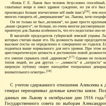
«Князь Г. Е. Львов был человек безусловно способный
схватывал вещи и имел здравое суждение, но ум его был 
[16]
производил больше впечатление self made man’a
, чем нос
многих говорить об „американизме“ кн. Львова, хотя специфи
Он не только не был „великим“, но даже просто крупны
„выше среднего“, не больше, но очень многие рассматривали 
приятную для Львова особенность, что его недостатки оно н
В масштабе председателя губернской земской управы Льв
которых считаю выше его. На должность выше председателя 
высокие посты он определенно и совершенно не годился. Его
подняться выше нормального для него уровня. При этом к
аристократическую цепкость в достижении новой должности 
[17]
его умение скрывать свой „арривизм“.
Однако он пользо
типов людей, но для других — „ловкость“ и „хит­рость“
широкую публику скорее наподобие театральных декорац
[18]
внимательного осмотра».
С учетом сдержанного отношения Алексеева к д
генерал переоценивал деловые качества князя. П
данных им Львову в октябрьские дни 1916 года.
Государственного совета по выборам Александро