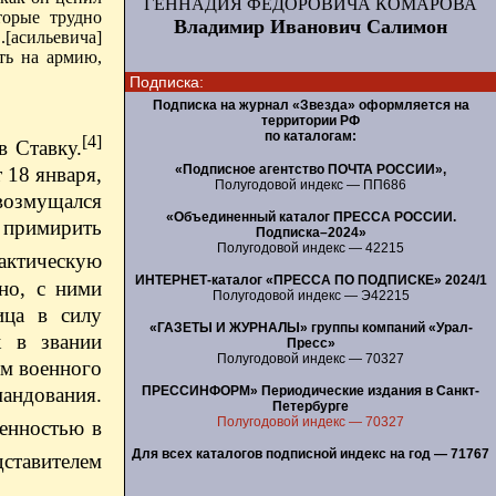
ГЕННАДИЯ ФЕДОРОВИЧА КОМАРОВА
торые трудно
Владимир Иванович Салимон
.[асильевича]
ть на армию,
Подписка:
Подписка на журнал «Звезда» оформляется на
территории РФ
по каталогам:
[4]
в Ставку.
«Подписное агентство ПОЧТА РОССИИ»,
 18 января,
Полугодовой индекс — ПП686
возмущался
«Объединенный каталог ПРЕССА РОССИИ.
и примирить
Подписка–2024»
Полугодовой индекс — 42215
актическую
ИНТЕРНЕТ-каталог «ПРЕССА ПО ПОДПИСКЕ» 2024/1
ьно, с ними
Полугодовой индекс — Э42215
ица в силу
«ГАЗЕТЫ И ЖУРНАЛЫ» группы компаний «Урал-
к в звании
Пресс»
Полугодовой индекс — 70327
ам военного
мандования.
ПРЕССИНФОРМ» Периодические издания в Санкт-
Петербурге
Полугодовой индекс — 70327
ренностью в
Для всех каталогов подписной индекс на год — 71767
дставителем