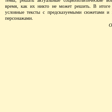
темы, решать актуальные социополитические в
время, как их никто не может решить. В итоге
условные тексты с предсказуемыми сюжетами и
персонажами.
О