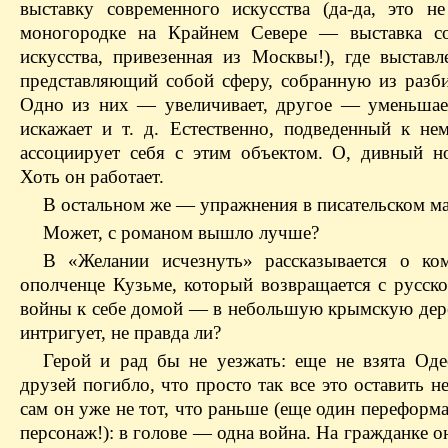
выставку современного искусства (да-да, это н
моногородке на Крайнем Севере — выставка со
искусства, привезенная из Москвы!), где выставл
представляющий собой сферу, собранную из разби
Одно из них — увеличивает, другое — уменьшае
искажает и т. д. Естественно, подведенный к не
ассоциирует себя с этим объектом. О, дивный н
Хоть он работает.
В остальном же — упражнения в писательском ма
Может, с романом вышло лучше?
В «Желании исчезнуть» рассказывается о ко
ополченце Кузьме, который возвращается с русско
войны к себе домой — в небольшую крымскую дер
интригует, не правда ли?
Герой и рад бы не уезжать: еще не взята Одес
друзей погибло, что просто так все это оставить 
сам он уже не тот, что раньше (еще один перефор
персонаж!): в голове — одна война. На гражданке о