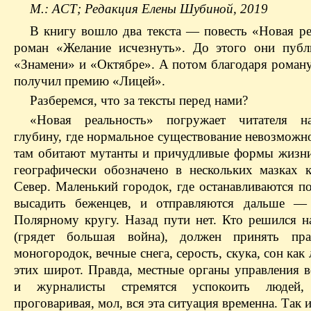
М.: АСТ; Редакция Елены Шубиной, 2019
В книгу вошло два текста — повесть «Новая ре
роман «Желание исчезнуть». До этого они публ
«Знамени» и «Октябре». А потом благодаря роман
получил премию «Лицей».
Разберемся, что за тексты перед нами?
«Новая реальность» погружает читателя 
глубину, где нормальное существование невозможн
там обитают мутанты и причудливые формы жизни
географически обозначено в нескольких мазках 
Север. Маленький городок, где останавливаются п
высадить беженцев, и отправляются дальше —
Полярному кругу. Назад пути нет. Кто решился н
(грядет большая война), должен принять пра
моногородок, вечные снега, серость, скука, сон как 
этих широт. Правда, местные органы управления в
и журналисты стремятся успокоить людей,
проговаривая, мол, вся эта ситуация временна. Так 