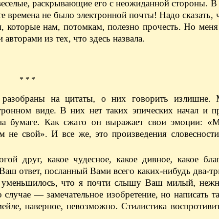
веселые, раскрывающие его с неожиданной стороны. 
те времена не было электронной почты! Надо сказать, ч
м, которые нам, потомкам, полезно прочесть. Но меня
авторами из тех, что здесь назвала.
* * *
 разобраны на цитаты, о них говорить излишне.
тронном виде. В них нет таких эпических начал и п
на бумаге. Как сжато он выражает свои эмоции: «М
м не свой». И все же, это произведения словесност
ой друг, какое чудесное, какое дивное, какое бла
Ваш ответ, посланный Вами всего каких-нибудь два-тр
ми уменьшилось, что я почти слышу Ваш милый, нежн
о случае — замечательное изобретение, но написать т
ейле, наверное, невозможно. Стилистика воспротивит