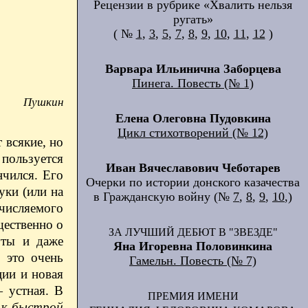
Рецензии в рубрике «Хвалить нельзя
ругать»
( №
1
,
3
,
5
,
7
,
8
,
9
,
10
,
11
,
12
)
Варвара Ильинична Заборцева
Пинега. Повесть (№ 1)
Пушкин
Елена Олеговна Пудовкина
Цикл стихотворений (№ 12)
 всякие, но
пользуется
Иван Вячеславович Чеботарев
нчился. Его
Очерки по истории донского казачества
уки (или на
в Гражданскую войну (№
7
,
8
,
9
,
10
,)
счисляемого
щественно о
ЗА ЛУЧШИЙ ДЕБЮТ В "ЗВЕЗДЕ"
уты и даже
Яна Игоревна Половинкина
 это очень
Гамельн. Повесть (№ 7)
ции и новая
 устная. В
ПРЕМИЯ ИМЕНИ
 к
быстрой