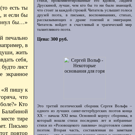
стихи, прокомментированные его вдовой, Лидией
Друскиной, лучше, чем кто бы то ни было знающей,
(то есть ты
что стоит за каждой строкой. Читатель услышит голоса
, и если бы
друзей поэта, в письмах, воспоминаниях, стихах,
рассказывающих о драме гонений и эмиграции.
ронул бы…»
Читатель войдет в счастливый и трагический мир
талантливого поэта.
й печально
Цена: 300 руб.
например, в
 души, жить
вдать себя,
 будто лист
е экранное
. «Я пишу к
оряча, что
 боле?» Кто
Это третий поэтический сборник Сергея Вольфа –
. Балабиной
одного из лучших санкт-петербургских поэтов конца
ХХ – начала XXI века. Основной корпус сборника, в
 месте тире
который вошли стихи последних лет и избранные
ает. Письмо
стихи из «Розовощекого павлина» подготовлен самим
поэтом. Вторая часть, составленная по заметкам
тот повтор
автора, - это в основном ранние стихи и экспромты,