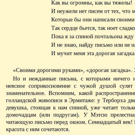
Как вы огромны, как вы тяжелы!
И неужели нет писем от тех, что 
Которые бы они написали своими
Так сердце бьется, так ноет сладко
Пока я за спиной почтальона жду
И не знаю, найду письмо или не н
И мучит меня эта дорогая загадка
«Своими дорогими руками», «дорогая загадка». 
Но и нежданные письма, с которыми ничего н
неясное соприкосновение с чужой душой сулят
знаменательное. Вспомним, какой распространен
голландской живописи в Эрмитаже: у Терборха две
девушка, стоящая к нам спиной, уже читает толь
домочадцам (или подругам). У Мэтсю прелестн
читающую письмо перед окном. Семнадцатый век! И
красота с ним сочетаются.