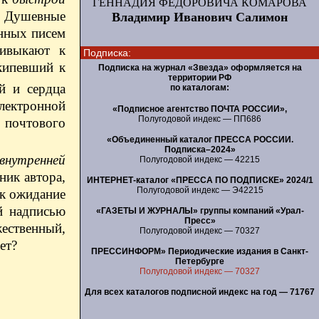
ГЕННАДИЯ ФЕДОРОВИЧА КОМАРОВА
у. Душевные
Владимир Иванович Салимон
онных писем
ривыкают к
Подписка:
кипевший к
Подписка на журнал «Звезда» оформляется на
территории РФ
й и сердца
по каталогам:
электронной
«Подписное агентство ПОЧТА РОССИИ»,
Полугодовой индекс — ПП686
 почтового
«Объединенный каталог ПРЕССА РОССИИ.
Подписка–2024»
внутренней
Полугодовой индекс — 42215
ник автора,
ИНТЕРНЕТ-каталог «ПРЕССА ПО ПОДПИСКЕ» 2024/1
Полугодовой индекс — Э42215
ак ожидание
й надписью
«ГАЗЕТЫ И ЖУРНАЛЫ» группы компаний «Урал-
Пресс»
жественный,
Полугодовой индекс — 70327
ет?
ПРЕССИНФОРМ» Периодические издания в Санкт-
Петербурге
Полугодовой индекс — 70327
Для всех каталогов подписной индекс на год — 71767