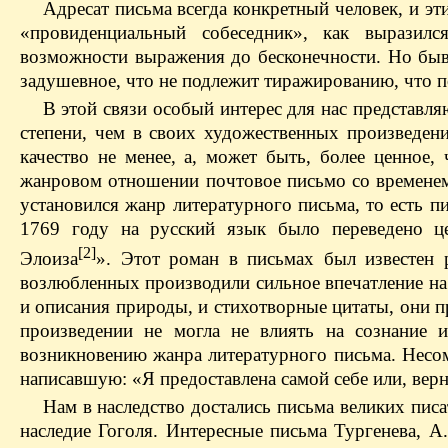
Адресат письма всегда конкретный человек, и э
«провиденциальный собеседник», как выразил
возможности выражения до бесконечности. Но быва
задушевное, что не подлежит тиражированию, что п
В этой связи особый интерес для нас представля
степени, чем в своих художественных произведени
качество не менее, а, может быть, более ценное,
жанровом отношении почтовое письмо со временем
установился жанр литературного письма, то есть п
1769 году на русский язык было переведено ц
[2]
Элоиза
». Этот роман в письмах был известен 
возлюбленных производили сильное впечатление на
и описания природы, и стихо­творные цитаты, они
произведении не могла не влиять на сознание и
возникновению жанра литературного письма. Несо
написавшую: «Я предоставлена самой себе или, верн
Нам в наследство достались письма великих пис
наследие Гоголя. Интересные письма Тургенева, А