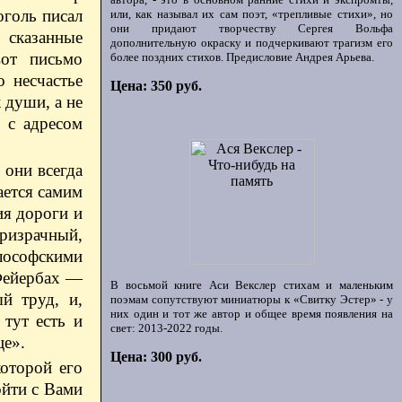
оголь писал
или, как называл их сам поэт, «трепливые стихи», но
они придают творчеству Сергея Вольфа
 сказанные
дополнительную окраску и подчеркивают трагизм его
от письмо
более поздних стихов. Предисловие Андрея Арьева.
о несчастье
Цена: 350 руб.
 души, а не
 с адресом
 они всегда
ается самим
ия дороги и
призрачный,
лософскими
Фейер­бах —
В восьмой книге Аси Векслер стихам и маленьким
й труд, и,
поэмам сопутствуют миниатюры к «Свитку Эстер» - у
них один и тот же автор и общее время появления на
тут есть и
свет: 2013-2022 годы.
це».
Цена: 300 руб.
которой его
ойти с Вами