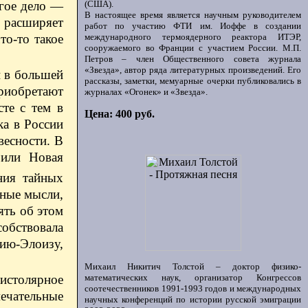
угое дело —
(США).
В настоящее время является научным руководителем
 расширяет
работ по участию ФТИ им. Иоффе в создании
то-то такое
международного термоядерного реактора ИТЭР,
сооружаемого во Франции с участием России. М.П.
Петров – член Общественного совета журнала
«Звезда», автор ряда литературных произведений. Его
й в большей
рассказы, заметки, мемуарные очерки публиковались в
приобретают
журналах «Огонек» и «Звезда».
сте с тем в
Цена: 400 руб.
ка в России
весности. В
 или Новая
ния тайных
ьные мысли,
ять об этом
обствовала
ию-Элоизу,
Михаил Никитич Толстой – доктор физико-
математических наук, организатор Конгрессов
пистолярное
соотечественников 1991-1993 годов и международных
мечательные
научных конференций по истории русской эмиграции