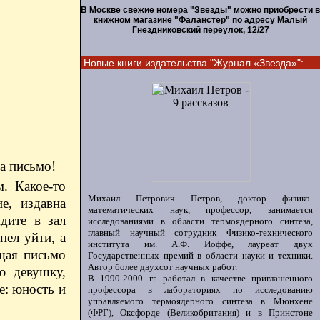
В Москве свежие номера "Звезды" можно приобрести в
книжном магазине "Фаланстер" по адресу Малый
Гнездниковский переулок, 12/27
Новые книги издательства "Журнал «Звезда»":
а письмо!
. Какое-то
Михаил Петрович Петров, доктор физико-
е, издавна
математических наук, профессор, занимается
дите в зал
исследованиями в области термоядерного синтеза,
главный научный сотрудник Физико-технического
пел уйти, а
института им. А.Ф. Иоффе, лауреат двух
щая письмо
Государственных премий в области науки и техники.
Автор более двухсот научных работ.
ю девушку,
В 1990-2000 гг. работал в качестве приглашенного
е: юность и
профессора в лабораториях по исследованию
управляемого термоядерного синтеза в Мюнхене
(ФРГ), Оксфорде (Великобритания) и в Принстоне