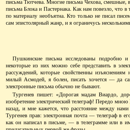
письма Тютчева. Многие письма Чехова, смешные, 
письма Блока и Пастернака. Как нам повезло, что в 
по материалу необъятна. Кто только не писал писе
сам эпистолярный жанр, и я ограничусь несколькими 
Пушкинские письма исследованы подробно и
некоторые из них можно себе представить в элек
рассуждений, которые свойственны изъяснениям 
милый Асмодей, я болен, писать хочется — да са
электронные письма обычно не бывают.
Тургенев пишет: «Дорогая мадам Виардо, дорог
изобретение электрический телеграф! Передо мною 
назад, и мне кажется, что расстояние между на
Тургенев прав: электронная почта — телеграф в ег
как он написал в письме, — в телеграмме или в им
прилагательных первой же фразы.