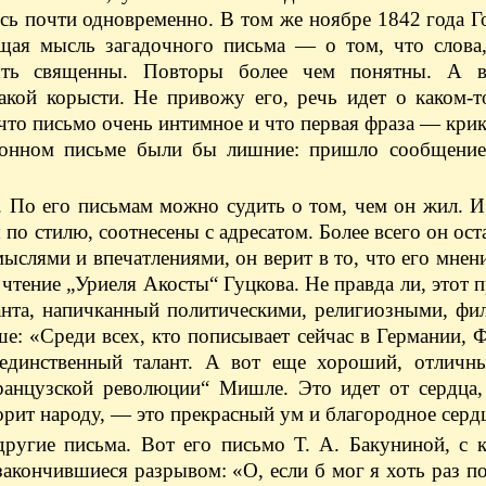
ись почти одновременно. В том же ноябре 1842 года Г
ющая мысль загадочного письма — о том, что слова,
ть священны. Повторы более чем понятны. А в
акой корысти. Не привожу его, речь идет о каком-т
, что письмо очень интимное и что первая фраза — крик
онном письме были бы лишние: пришло сообщение
 По его письмам можно судить о том, чем он жил. И
по стилю, соотнесены с адресатом. Более всего он ост
ыслями и впечатлениями, он верит в то, что его мнен
чтение „Уриеля Акосты“ Гуцкова. Не правда ли, этот 
анта, напичканный политическими, религиозными, фи
е: «Среди всех, кто пописывает сейчас в Германии, 
 единственный талант. А вот еще хороший, отличны
ранцузской революции“ Мишле. Это идет от сердца, 
ворит народу, — это прекрасный ум и благородное серд
ругие письма. Вот его письмо Т. А. Бакуниной, с 
акончившиеся разрывом: «О, если б мог я хоть раз п