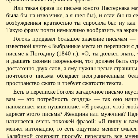
Или такая фраза из письма юного Пастернака мат
была бы на извозчике, а я шел бы), и если бы на с
возбужденная краткостью ты спросила бы: ну как
Такую фразу почти немыслимо вообразить на экран
Гоголь придавал большое значение письмам — 
известной книге «Выбранные места из переписки с д
письме к Погодину (1840 г.): «О, ты должен знать,
и дышать своими твореньями, тот должен быть стр
достаточно двух слов, а ему нужны целые страницы
почтового письма обладает неограниченным бел
пространство сжато и требует сжатости текста.
Есть в переписке Гоголя загадочное письмо неус
вам — это потребность сердца» — так оно начина
напоминает мне пушкинские: «Я рожден, чтоб люби
адресат этого письма? Женщина или мужчина? Надо
начинается очень похожей фразой: «Я пишу к вам,
меняет интонацию, то есть ощутимо меняет смысл.
Балабиной содержит просьбу передавать все мне