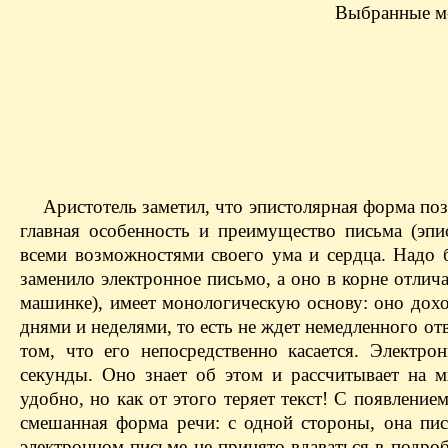
Выбранные ме
Аристотель заметил, что эпистолярная форма поз
главная особенность и преимущество письма (эпи
всеми возможностями своего ума и сердца. Надо б
заменило электронное письмо, а оно в корне отлича
машинке), имеет монологическую основу: оно дохо
днями и неделями, то есть не ждет немедленного от
том, что его непосредственно касается. Электр
секунды. Оно знает об этом и рассчитывает на 
удобно, но как от этого теряет текст! С появлен
смешанная форма речи: с одной стороны, она пис
электронном письме не принято вдаваться в подро