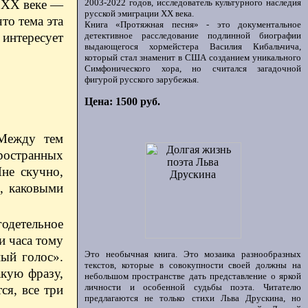
2003-2022 годов, исследователь культурного наследия
В ХХ веке —
русской эмиграции ХХ века.
то тема эта
Книга «Протяжная песня» - это документальное
детективное расследование подлинной биографии
 интересует
выдающегося хормейстера Василия Кибальчича,
который стал знаменит в США созданием уникального
Симфонического хора, но считался загадочной
фигурой русского зарубежья.
Цена: 1500 руб.
 Между тем
ространных
не скучно,
и, каковыми
годетельное
и часа тому
Это необычная книга. Это мозаика разнообразных
ый голос».
текстов, которые в совокупности своей должны на
акую фразу,
небольшом пространстве дать представление о яркой
личности и особенной судьбы поэта. Читателю
ся, все три
предлагаются не только стихи Льва Друскина, но