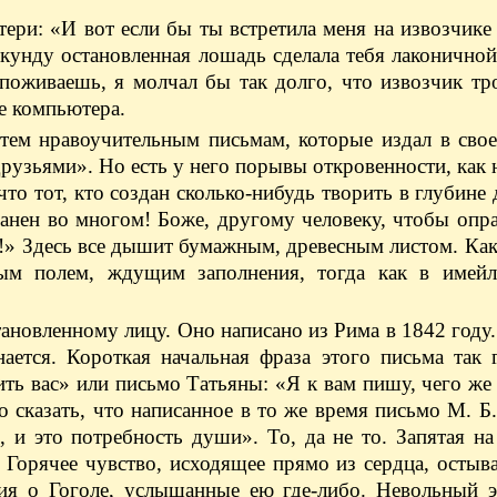
ери: «И вот если бы ты встретила меня на извозчике 
екунду остановленная лошадь сделала тебя лаконичной
 поживаешь, я молчал бы так долго, что извозчик т
е компьютера.
тем нравоучительным письмам, которые издал в свое
рузьями». Но есть у него порывы откровенности, как 
 что тот, кто создан сколько-нибудь творить в глубине
анен во многом! Боже, другому человеку, чтобы опра
!» Здесь все дышит бумажным, древесным листом. Как
ым полем, ждущим заполнения, тогда как в имейл
тановленному лицу. Оно написано из Рима в 1842 году
ется. Короткая начальная фраза этого письма так г
ть вас» или письмо Татьяны: «Я к вам пишу, чего же
 сказать, что написанное в то же время письмо М. Б
 и это потребность души». То, да не то. Запятая на
 Горячее чувство, исходящее прямо из сердца, остыв
ния о Гоголе, услышанные ею где-либо. Невольный э