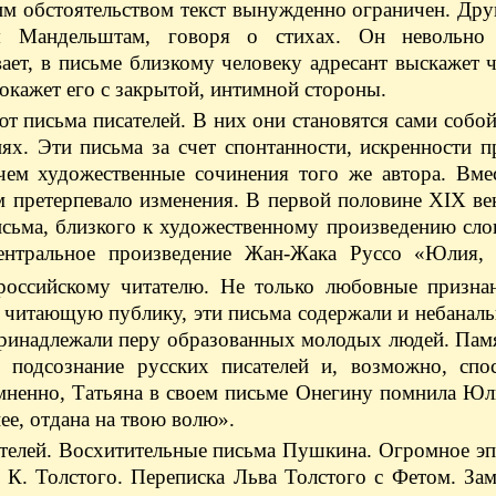
тим обстоятельством текст вынужденно ограничен. Др
ся Мандельштам, говоря о стихах. Он невольно
ет, в письме близкому человеку адресант выскажет ч
окажет его с закрытой, интимной стороны.
ют письма писателей. В них они становятся сами собо
ях. Эти письма за счет спонтанности, искренности 
 чем художественные сочинения того же автора. Вме
 претерпевало изменения. В первой половине ХIХ ве
исьма, близкого к художественному произведению сло
ентральное произведение Жан-Жака Руссо «Юлия,
российскому читателю. Не только любовные призна
 читающую публику, эти письма содержали и небанал
 принадлежали перу образованных молодых людей. Пам
 подсознание русских писателей и, возможно, спос
мненно, Татьяна в своем письме Онегину помнила Юл
ее, отдана на твою волю».
ателей. Восхитительные письма Пушкина. Огромное э
. К. Толстого. Переписка Льва Толстого с Фетом. За