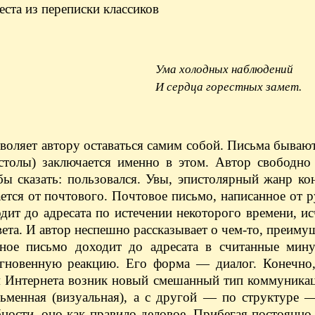
ста из переписки классиков
Ума холодных наблюдений
И сердца горестных замет.
воляет автору оставаться самим собой. Письма бывают
столы) заключается именно в этом. Автор свободно 
ы сказать: пользовался. Увы, эпистолярный жанр ко
ется от почтового. Почтовое письмо, написанное от р
дит до адресата по истечении некоторого времени, и
вета. И автор неспешно рассказывает о чем-то, преиму
онное письмо доходит до адресата в считанные мин
мгновенную реакцию. Его форма — диалог. Конечно,
ием Интернета возник новый смешанный тип коммуника
ьменная (визуальная), а с другой — по структуре —
бности, оно как правило деловое. Прибегая постоянно