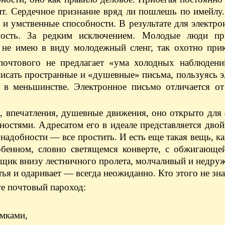
чит. Сердечное признание вряд ли пошлешь по имейл
 и умственные способности. В результате для электр
тность. За редким исключением. Молодые люди п
я не имею в виду молодежный сленг, так охотно при
очтового не предлагает «ума холодных наблюдени
 писать пространные и «душевные» письма, пользуясь 
 в меньшинстве. Электронное письмо отличается от
, впечатления, душевные движения, оно открыто для
ностями. Адресатом его в идеале представляется двой
 надобности — все простить. И есть еще такая вещь, к
обенном, словно светящемся конверте, с обжигающе
ящик внизу лестничного пролета, молчаливый и недру
ья и одаривает — всегда неожиданно. Кто этого не зна
ге почтовый пароход:
мками,