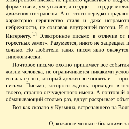
форме связи, ум усыхает, а сердце — сердце мол
движения отстранены. А от этого нередко страдают
характерно неряшество стиля и даже неграмо
небрежности, не сознавая внутренней потери. И 
[1]
Интернету.
Электронное письмо в отличие от п
горестных замет». Разумеется, никто не запрещает
связью. Но любители таких писем явно окажутся
типологически.
Почтовое письмо охотно принимает все события
жизни человека, не ограничивается никакими услов
его альтер эго, который должен все понять и — при
письма. Письмо, которого ждешь, приходит в ос
твоего, странно отчужденного имени. А почтовый 
обманывающий столько раз, вдруг раскрывает объят
Вот как сказано у Кузмина, встречавшего на Вол
О, кожаные мешки с большими за