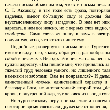
начала письма объясним тем, что эти письма писал
С. Т. Аксакову, и там тоже есть фраза, повторя
издалека, имеют бо`льшую силу и должны бы
неустановленному лицу загадочно. В нем нет ник
адресата, в нем все неясно, но с первых слов видно
сообщение.
Сами слова «я пишу к вам» в электр
получателя, ясно, что кто-то пишет ему.
Подробные, развернутые письма писал Тургенев.
имеют в виду того, к кому обращены, разнообразны 
собой в письмах к Виардо. Эти письма наполнены м
нужны адресату. «Вы пишете мне, что принялись за 
тяжелый труд человека умного, но лишенного тал
намеками и заботами, Вам не понравился?» И дальш
единственный
человек
, единственный характер и
благодаря Бога, не литературный: второй том „Ф
кровь, и внутренний жар, тут человек из народа го
Но тургеневскому перу принадлежат и совсем д
некоторое время связывали дружеские отношения, з