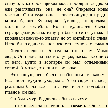
старую, к которой приходилось пробираться двора
еще разглядывать: она, не она? Открылся нов
магазин. Он и туда зашел, нового ощущения ради,
книги. А, вот! Кулинария. Тут когда-то продавал
молочные коктейли. Но и кулинария была 
перепрофилирована, изнутри бы он ее не узнал. 
продавали какую-то жратву, но от коктейлей и следа 
И это было единственное, что его немного опечалил
Ходить надоело. Он сел на что-то там. Мим
люди. Он глядел на них и ощущал, насколько они с
от него. Будто в зоопарке он был, отделенны
стеной. А может, это они в зоопарке…
Это ощущение было необычным и каким-т
Реальность куда-то уходила… А он сидел и сидел,
реальным было все — и люди, и этот подзабыты
главное, он сам.
Он был хмур. Радоваться было нечему.
Потихоньку стало темнеть и свежеть. Он сел н