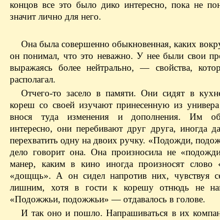
концов все это было дико интересно, пока не пон
значит лично для него.
Она была совершенно обыкновенная, каких вокр
он понимал, что это неважно. У нее были свои пр
выражаясь более нейтрально, — свойства, кот
располагал.
Отчего-то засело в памяти. Они сидят в кухн
кореш со своей изуча­ют принесенную из универа 
внося туда изменения и дополнения. Им о
интересно, они перебивают друг друга, иногда да
перехватить одну на двоих ручку. «Подожди, подо
дело говорит она. Она произносила не «подожди
манер, каким в кино иногда произносят слово
«дощщь». А он сидел напротив них, чувствуя с
лишним, хотя в гости к корешу отнюдь не нап
«Подожжьи, подожжьи» — отдавалось в голове.
И так оно и пошло. Напрашиваться в их компа