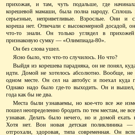
прихожая, и там, чуть подальше, где начинал
корешевой мамаши, была полна народу. Сплошь 
серьезные, неприветливые. Взрослые. Они и с
кореша нет. Отвечали с высокомерной досадой, он
что-то знали. Он только углядел в прихожей
признаковую сумку — «Олимпиада-80».
Он без слова ушел.
Ясно было, что что-то случилось. Но что?
Выйдя из корешева парадняка, он не понял, куд
идти. Домой не хотелось абсолютно. Вообще, не 
одном месте. Он сел на автобус и поехал куда гл
Однако надо было где-то выходить. Он и вышел,
года как бы не два.
Места были узнаваемы, но кое-что все же изм
пошел неопределенно бродить по тем местам, не все
узнавая. Делать было нечего, но и домой ехать н
Хотя нет. Вон новая детская поликлиника — 
отгрохали, здоровая, типа современная. Он вс