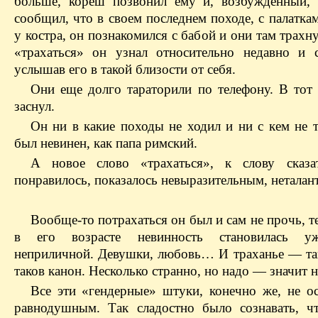
больше, кореш позвонил ему и, возбужденный,
сообщил, что в своем последнем походе, с палатка
у костра, он познакомился с бабой и они там трахн
«трахаться» он узнал относительно недавно и 
услышав его в такой близости от себя.
Они еще долго тараторили по телефону. В тот 
заснул.
Он ни в какие походы не ходил и ни с кем не т
был невинен, как папа римский.
А новое слово «трахаться», к слову сказа
понравилось, показалось невыразительным, неталан
Вообще-то потрахаться он был и сам не прочь, т
в его возрасте невинность становилась у
неприличной. Девушки, любовь… И траханье — та
таков канон. Несколько странно, но надо — значит н
Все эти «гендерные» штуки, конечно же, не ос
равнодушным. Так сладостно было сознавать, ч