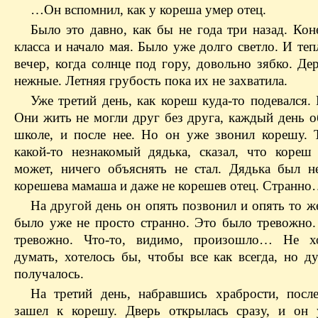
…Он вспомнил, как у кореша умер отец.
Было это давно, как бы не года три назад. Кон
класса и начало мая. Было уже долго светло. И теп
вечер, когда солнце под гору, довольно зябко. Де
нежные. Летняя грубость пока их не захватила.
Уже третий день, как кореш куда-то подевался.
Они жить не могли друг без друга, каждый день о
школе, и после нее. Но он уже звонил корешу. 
какой-то незнакомый дядька, сказал, что кореш
может, ничего объяснять не стал. Дядька был н
корешева мамаша и даже не корешев отец. Странн
На другой день он опять позвонил и опять то ж
было уже не просто странно. Это было тревожно.
тревожно. Что-то, видимо, произошло… Не хо
думать, хотелось бы, чтобы все как всегда, но д
получалось.
На третий день, набравшись храбрости, пос
зашел к корешу. Дверь открылась сразу, и он 