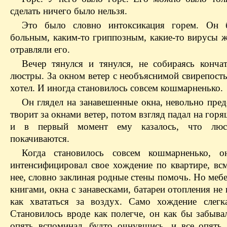
сделать ничего было нельзя.
Это было словно интоксикация горем. Он 
больным, каким-то гриппозным, какие-то вирусы ж
отравляли его.
Вечер тянулся и тянулся, не собираясь кончат
люстры. За окном ветер с необъяснимой свирепост
хотел. И иногда становилось совсем кошмарненько.
Он глядел на занавешенные окна, невольно пред
творит за окнами ветер, потом взгляд падал на гор
и в первый момент ему казалось, что люс
покачиваются.
Когда становилось совсем кошмарненько, о
интенсифицировал свое хождение по квартире, всм
нее, словно заклиная родные стены помочь. Но меб
книгами, окна с занавесками, батареи отопления н
как хвататься за воздух. Само хождение слегк
Становилось вроде как полегче, он как бы забыва
опять вспоминал, будто очнувшись, и все опять 