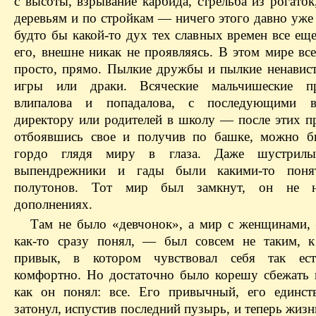
с высоты, взрывание карбида, стрельба из рогаток
деревьям и по стройкам — ничего этого давно уже
будто бы какой-то дух тех славных времен все ещ
его, внешне никак не проявляясь. В этом мире вс
просто, прямо. Пылкие дружбы и пылкие ненавист
игры или драки. Всяческие мальчишеские пр
влипалова и попадалова, с последующими 
директору или родителей в школу — после этих п
отбоявшись свое и получив по башке, можно б
гордо глядя миру в глаза. Даже шустрилы
выпендрежники и гады были какими-то поня
полутонов. Тот мир был замкнут, он не 
дополнениях.
Там не было «девчонок», а мир с женщинами,
как-то сразу понял, — был совсем не таким, 
привык, в котором чувствовал себя так ест
комфортно. Но достаточно было корешу сбежать 
как он понял: все. Его привычный, его единс
затонул, испустив последний пузырь, и теперь жизн