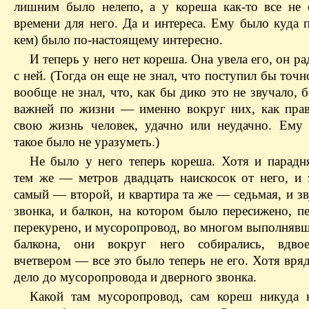
лишним было нелепо, а у кореша как-то все не 
времени для него. Да и интереса. Ему было куда п
кем) было по-настоящему интересно.
И теперь у него нет кореша. Она увела его, он р
с ней. (Тогда он еще не знал, что поступил бы точн
вообще не знал, что, как бы дико это не звучало,
важней по жизни — именно вокруг них, как прав
свою жизнь человек, удачно или неудачно. Ему
такое было не уразуметь.)
Не было у него теперь кореша. Хотя и парадня
тем же — метров двадцать наискосок от него, и 
самый — второй, и квартира та же — седьмая, и з
звонка, и балкон, на котором было пересижено, п
перекурено, и мусоропровод, во многом выполняв
балкона, они вокруг него собирались, вдвое
вчетвером — все это было теперь не его. Хотя вря
дело до мусоропровода и дверного звонка.
Какой там мусоропровод, сам кореш никуда