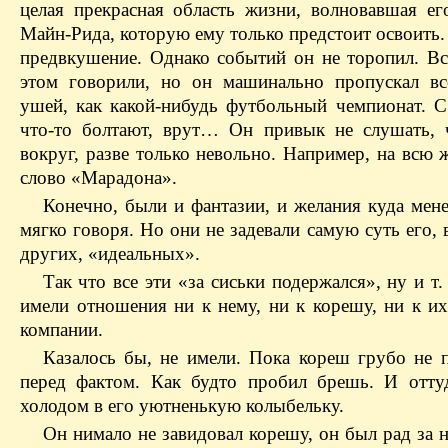
целая прекрасная область жизни, волновавшая ег
Майн-Рида, которую ему только предстоит освоить
предвкушение. Однако событий он не торопил. Вс
этом говорили, но он машинально пропускал в
ушей, как какой-нибудь футбольный чемпионат. С 
что-то болтают, врут… Он привык не слушать, 
вокруг, разве только невольно. Например, на всю 
слово «Марадона».
Конечно, были и фантазии, и желания куда мене
мягко говоря. Но они не задевали самую суть его, 
других, «идеальных».
Так что все эти «за сиськи подержался», ну и т. д
имели отношения ни к нему, ни к корешу, ни к и
компании.
Казалось бы, не имели. Пока кореш грубо не п
перед фактом. Как будто пробил брешь. И отту
холодом в его уютненькую колыбельку.
Он нимало не завидовал корешу, он был рад за н