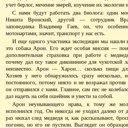
учет берлог, мечение зверей, изучение их экологии 
С нами будут работать два биолога: один м
Никита Вронский, другой — сотрудник Вран
заповедника Владимир Гаев, он, что особенн
мотонартами, значит, транспорт у нас есть.
И еще одного участника экспедиции мы нашли 
это собака Арон. Его ждет особая миссия — пои
дополнительная страховка при работе с медве
почему дал псу такое диковинное для чукотской 
неизвестно. Арон — Харон… сколько пищи для
Хозяев у него обнаружилось сразу несколько, 
постоянного, потому никто и не возражал против 
он отправился с нами. Главное, сам пес не колебал
дал надеть на себя ошейник и увести за собой.
Арон неунывающего нрава, к тому же м
исполнился год. Он никогда не уходил далеко от 
раз нюхал след медведя и, как рассказывают, бро
погоню, но его не пустили. Выглядит он образцов