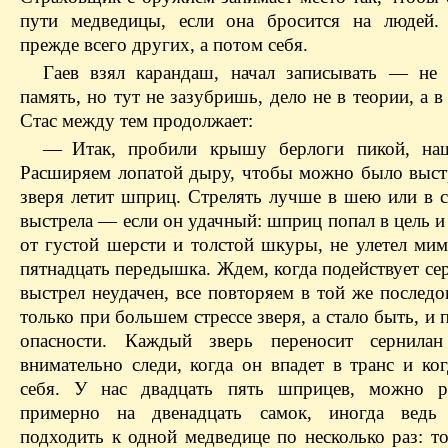
пути медведицы, если она бросится на людей.
прежде всего других, а потом себя.
Гаев взял карандаш, начал записывать — не 
память, но тут не зазубришь, дело не в теории, а в
Стас между тем продолжает:
— Итак, пробили крышу берлоги пикой, наш
Расширяем лопатой дыру, чтобы можно было выст
зверя летит шприц. Стрелять лучше в шею или в с
выстрела — если он удачный: шприц попал в цель и
от густой шерсти и толстой шкуры, не улетел ми
пятна­дцать передышка. Ждем, когда подействует се
выстрел неудачен, все повторяем в той же последо
только при большем стрессе зверя, а стало быть, и
опасности. Каждый зверь переносит сернилан 
внимательно следи, когда он впадет в транс и ко
себя. У нас двадцать пять шприцев, можно ра
примерно на двенадцать самок, иногда ведь 
подходить к одной медведице по несколько раз: т