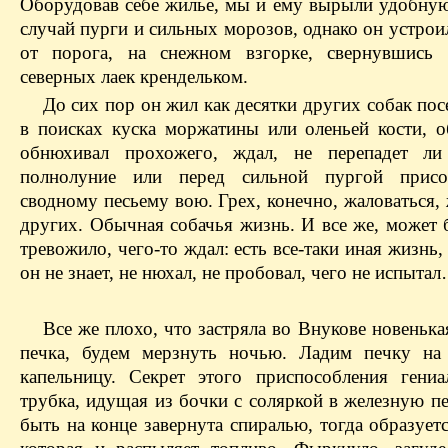
Оборудовав себе жилье, мы и ему вырыли удобну
случай пурги и сильных морозов, однако он устрои
от порога, на снежном взгорке, свернувшись
северных лаек крендельком.
До сих пор он жил как десятки других собак пос
в поисках куска моржатины или оленьей кости, о
обнюхивал прохожего, ждал, не перепадет ли
полнолуние или перед сильной пургой присо
сводному песьему вою. Грех, конечно, жаловаться,
других. Обычная собачья жизнь. И все же, может 
тревожило, чего-то ждал: есть все-таки иная жизнь, 
он не знает, не нюхал, не пробовал, чего не испыта
Все же плохо, что застряла во Внукове новенька
печка, будем мерзнуть ночью. Ладим печку на
капельницу. Секрет этого приспособ­ления гениа
трубка, идущая из бочки с соляркой в железную п
быть на конце завернута спиралью, тогда образует