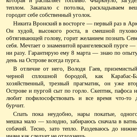
которая и распыляет топливо. Фыркнуло, загуде
теплом. Закапало с потолка, раскладываем ве
городит себе собственный уголок.
Никита Вронский в восторге — первый раз в Арк
Он худой, высокого роста, в смешной пухово
обтягивающей голову, горит желанием познать Сев
себя. Мечтает о знаменитой врангелевской пурге —
ни разу. Гарантирую ему 8 марта — знаю по опыту
день на Острове всегда пурга.
В отличие от него, Володя Гаев, приземисты
черной сплошной бородой, как Карабас-Б
хозяйственный, трезвый прагматик, он уже вт
Острове и пургой сыт по горло. Скептик, пафоса н
любит пофилософствовать и все время что-то 
бурчит.
Спать пока неудобно, нары покатые, одног
мешка мало — холодно, забираюсь сначала в ватны
собачий. Тесно, зато тепло. Раздеваюсь до нижн
иначе как следует не отдохнешь.