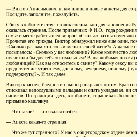
— Виктор Анисимович, к нам пришли новые анкеты для сотр
Посидите, заполните, пожалуйста.
Сбоку в кабинете стоял столик специально для заполнения бу
оказалась странная. После привычных Ф.И.О., года рождения
семье и месте работы шел вопрос: «Сколько раз вы изменяли 
Прочитав его трижды, Виктор обнаружил ниже еще один, пох
«Сколько раз вам хотелось изменить своей жене?» А дальше 
посыпалось: «Сколько у вас любовниц? Какое количество лю
посчитали бы для себя оптимальным? Ваша любимая поза: а) с
любовницей? Как вы относитесь к свингу? Какому сексу вы о
предпочтение: утреннему, дневному, вечернему, ночному (ну
подчеркнуть)?». И так далее.
Виктор краснел, бледнел и наконец покрылся потом. Брал со с
стискивал непослушными пальцами и опять укладывал, ни сл
написав. По традиции здесь, в кабинете, спрашивать было не 
призывно кашлянул.
— Что такое? — отозвался начбез.
— Анкета какая-то странная!
— Что же тут странного? У нас в общегородском отделе безо