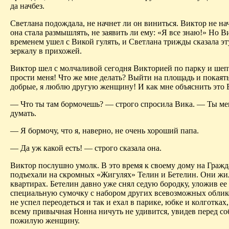
да начбез.
Светлана подождала, не начнет ли он виниться. Виктор не на
она стала размышлять, не заявить ли ему: «Я все знаю!» Но В
временем ушел с Викой гулять, и Светлана трижды сказала эт
зеркалу в прихожей.
Виктор шел с молчаливой сегодня Викторией по парку и шеп
прости меня! Что же мне делать? Выйти на площадь и покаят
добрые, я люблю другую женщину! И как мне объяснить это 
— Что ты там бормочешь? — строго спросила Вика. — Ты м
думать.
— Я бормочу, что я, наверно, не очень хороший папа.
— Да уж какой есть! — строго сказала она.
Виктор послушно умолк. В это время к своему дому на Гражд
подъехали на скромных «Жигулях» Телин и Бетелин. Они жи
квартирах. Бетелин давно уже снял седую бородку, уложив ее
специальную сумочку с набором других всевозможных облик
не успел переодеться и так и ехал в парике, юбке и колготках, 
всему привычная Нонна ничуть не удивится, увидев перед с
пожилую женщину.