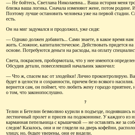
— Не бойтесь, Светлана Николаевна... Ваша история меня тр
близка ваша логика. Сначала изменяют жене, потом родине. 
Поэтому лучше остановить человека уже на первой стадии. С
есть.
Он на миг задумался и продолжил, уже сидя:
— Однако должен добавить... Сами знаете, в какое время нам
жить. Сложное, капиталистическое. Действовать придется на
основе. Потребуются деньги на расходы, на оплату специалис
Света, покраснев, пробормотала, что у нее имеются определе
Обсудив детали, повеселевший начальник закончил:
— Что ж, спасем вас от злодейки! Лично проконтролирую. В
будет в целости и сохранности, причем безо всякого насилия
вернется сам, он поймет, что любить жену гораздо приятнее, 
о том, что законопослушно.
7
Телин и Бетелин безмолвно курили в подъезде, поднявшись н
лестничный пролет и присев на подоконнике. У каждого из 
карманная пепельница с крышечкой — не оставлять же за с
следов! Казалось, они и не глядели на дверь кофейни, распол
улицу, но, будьте уверены, они ее видели.