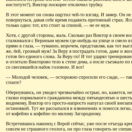
институте?), Виктор поскорее отключил трубку.
В этот момент он снова ощутил чей-то взгляд. И замер. Он н
повернуться, давая себе время подавить противный страх. Яс
только одно: тот, кто стоит за спиной, — не ее муж.
Хотя, с другой стороны, жаль. Сколько раз Виктор в своем в
сталкивался с Вериным мужем где-нибудь на улице и смело в
прямо в глаза, — туманно, впрочем, представляя, как тот выг
же, бей, грозный муж! За Веру я пострадать готов, даже и жиз
готов без единого слова. За Веру-то! И тот ударял тренирова
и отлетало Викторово тело к стене дома, а после съезжало по 
со свесившейся набок головою. И все!
— Молодой человек, — осторожно спросили его сзади, — так
стоите?
Обернувшись, он увидел чрезвычайно острые, но, кажется, н
глазки нормального гражданина между пятьюдесятью и шесть
видимому, Виктор его просто-напросто напугал своей внезап
остановкой. Тут же рассыпался в извинениях и понесся легко
от кофейни к кофейне по милому Загородному.
Встретившись наконец с Верой сейчас, уже после отъезда кре
совсем не страшного геолога, он про глаза говорить не спеш