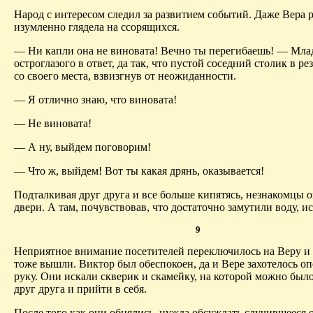
Народ с интересом следил за развитием событий. Даже Вера р
изумленно глядела на ссорящихся.
— Ни капли она не виновата! Вечно ты перегибаешь! — Мл
остроглазого в ответ, да так, что пустой соседний столик в ре
со своего места, взвизгнув от неожиданности.
— Я отлично знаю, что виновата!
— Не виновата!
— А ну, выйдем поговорим!
— Что ж, выйдем! Вот ты какая дрянь, оказывается!
Подталкивая друг друга и все больше кипятясь, незнакомцы о
двери. А там, почувствовав, что достаточно замутили воду, ис
9
Неприятное внимание посетителей переключилось на Веру и
тоже вышли. Виктор был обеспокоен, да и Вере захотелось оп
руку. Они искали скверик и скамейку, на которой можно был
друг друга и прийти в себя.
После того как они обнялись, нужда обсуждать случившееся о