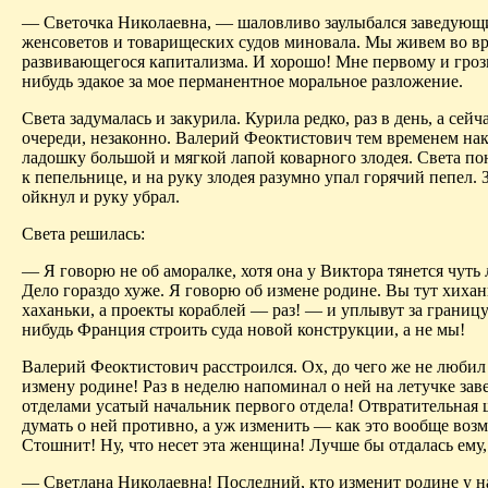
— Светочка Николаевна, — шаловливо заулыбался заведующ
женсоветов и товарищеских судов миновала. Мы живем во в
развивающегося капитализма. И хорошо! Мне первому и гроз
нибудь эдакое за мое перманентное моральное разложение.
Света задумалась и закурила. Курила редко, раз в день, а сейч
очереди, незаконно. Валерий Феоктистович тем временем на
ладошку большой и мягкой лапой коварного злодея. Света по
к пепельнице, и на руку злодея разумно упал горячий пепел
ойкнул и руку убрал.
Света решилась:
— Я говорю не об аморалке, хотя она у Виктора тянется чуть 
Дело гораздо хуже. Я говорю об измене родине. Вы тут хихан
хаханьки, а проекты кораблей — раз! — и уплывут за границу.
нибудь Франция строить суда новой конструкции, а не мы!
Валерий Феоктистович расстроился. Ох, до чего же не любил
измену родине! Раз в неделю напоминал о ней на летучке за
отделами усатый начальник первого отдела! Отвратительная 
думать о ней противно, а уж изменить — как это вообще воз
Стошнит! Ну, что несет эта женщина! Лучше бы отдалась ему,
— Светлана Николаевна! Последний, кто изменит родине у на