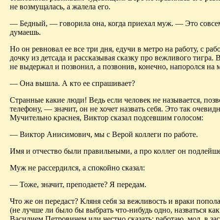
не возмущалась, а жалела его.
— Бедный, — говорила она, когда приехал муж. — Это совсем
думаешь.
Но он ревновал ее все три дня, едучи в метро на работу, с раб
дочку из детсада и рассказывая сказку про вежливого тигра. 
не выдержал и позвонил, а позвонив, конечно, напоролся на 
— Она вышла. А кто ее спрашивает?
Странные какие люди! Ведь если человек не называется, поз
телефону, — значит, он не хочет назвать себя. Это так очевидн
Мучительно краснея, Виктор сказал подсевшим голосом:
— Виктор Анисимович, мы с Верой коллеги по работе.
Имя и отчество были правильными, а про коллег он подлейше
Муж не рассердился, а спокойно сказал:
— Тоже, значит, преподаете? Я передам.
Что же он передаст? Кляня себя за вежливость и враки попол
(не лучше ли было бы выбрать что-нибудь одно, назваться ка
Василием Петровичем или честно сказать: работаю, мол, в за