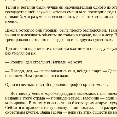
Телин и Бетелин были лучшими наблюдателями одного из от
государственной службы, которая сменила за последние годы
названий, что разумнее всего оставить ее на этих страницах в
имени.
Школа, которую они прошли, была просто бесподобной. Таки
учили выслеживать объекты не только в городе, но и в лесу.
тренировали не только на людях, но и на других существах.
Три дня они шли вместе с таежным охотником по следу косул
раз умолял он их:
— Робяты, дай стрельну! Нагнали же козу!
— Погоди, дед, — не соглашались они, войдя в азарт. — Дава
погоняем. Нам тренироваться надо.
Одно из лесных занятий проводил профессор-энтомолог.
— Вот здесь у меня в коробке двадцать насекомых‑палочнико
название этого отряда — привиденьевые. Палочник — один 
маскировки. В минуту опасности он блестяще имитирует суху
Сейчас я отправлюсь на ту поляну, — он показал, — и распре
окрестным кустам. Ваша задача — вернуть этих существ ко мн