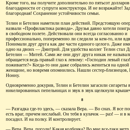
Кроме того, вы получите дополнительно по пятьсот долларов 
благодарности от супруги конструктора. И не возражайте! Зад
благородная! Сохранение устойчивости семьи.
Телин и Бетелин наметили план действий. Предстоящую опе
назвали «Профилактика развода». Друзья давно хотели поигр
в свободном полете. Действовали они всегда согласованно и
профессионально, попеременно ли следили за кем‑то, или вд
Понимали друг друга как две части единого целого. Даже им
одно на двоих — Дмитрий. Для удобства коллег Телин стал Д
Бетелин — Митей. Сами же они друг друга никак не называл
обращается ведь правый глаз к левому: «Господин левый глаз
поживаете?» Когда-то они даже собрались жениться на одной
женщине, но вовремя опомнились. Нашли сестер-близнецов,
Нонну.
Одновременно докурив, Телин и Бетелин загасили сигареты 
никелированных пепельницах и звук в звук щелкнули крыше
8
— Разгадка где-то здесь, — сказала Вера. — Во снах. Я все по
есть враг, причем неслабый. Он тебя в кулачок — раз! — и в 
посадил. И на полку. И контролирует.
— Вера, Вера, погоди! Какая колбочка? Во мне все-таки метр 