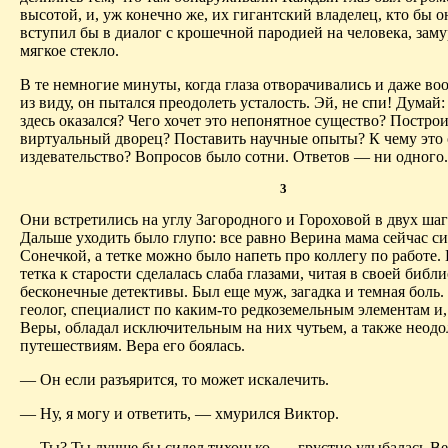
высотой, и, уж конечно же, их гигантский владелец, кто бы о
вступил бы в диалог с крошечной пародией на человека, зам
мягкое стекло.
В те немногие минуты, когда глаза отворачивались и даже во
из виду, он пытался преодолеть усталость. Эй, не спи! Думай: 
здесь оказался? Чего хочет это непонятное существо? Постро
виртуальный дворец? Поставить научные опыты? К чему это
издевательство? Вопросов было сотни. Ответов — ни одного.
3
Они встретились на углу Загородного и Гороховой в двух шага
Дальше уходить было глупо: все равно Верина мама сейчас си
Сонечкой, а тетке можно было напеть про коллегу по работе.
тетка к старости сделалась слаба глазами, читая в своей библ
бесконечные детективы. Был еще муж, загадка и темная боль
геолог, специалист по каким-то редкоземельным элементам и,
Веры, обладал исключительным на них чутьем, а также неодо
путешествиям. Вера его боялась.
— Он если разъярится, то может искалечить.
— Ну, я могу и ответить, — хмурился Виктор.
— Ты? Ты лучше бы сидел тихонько, — грустно улыбалась Вер