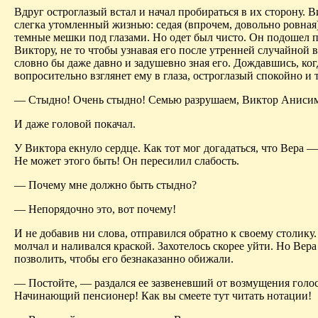
Вдруг остроглазый встал и начал пробираться в их сторону. В
слегка утомленный жизнью: седая (впрочем, довольно ровная)
темные мешки под глазами. Но одет был чисто. Он подошел 
Виктору, не то чтобы узнавая его после утренней случайной в
словно бы даже давно и задушевно зная его. Дождавшись, ко
вопросительно взглянет ему в глаза, остроглазый спокойно и т
— Стыдно! Очень стыдно! Семью разрушаем, Виктор Аниси
И даже головой покачал.
У Виктора екнуло сердце. Как тот мог догадаться, что Вера 
Не может этого быть! Он пересилил слабость.
— Почему мне должно быть стыдно?
— Непорядочно это, вот почему!
И не добавив ни слова, отправился обратно к своему столику
молчал и наливался краской. Захотелось скорее уйти. Но Вера
позволить, чтобы его безнаказанно обижали.
— Постойте, — раздался ее зазвеневший от возмущения голос
Начинающий пенсионер! Как вы смеете тут читать нотации!