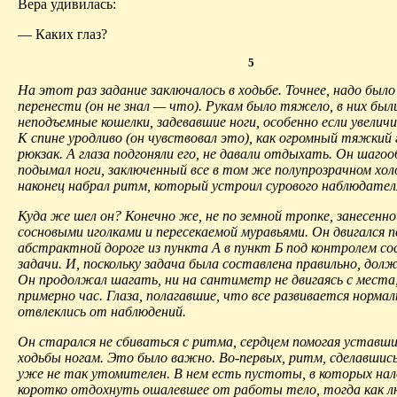
Вера удивилась:
— Каких глаз?
5
На этот раз задание заключалось в ходьбе. Точнее, надо был
перенести (он не знал — что). Рукам было тяжело, в них был
неподъемные кошелки, задевавшие ноги, особенно если увелич
К спине уродливо (он чувствовал это), как огромный тяжкий 
рюкзак. А глаза подгоняли его, не давали отдыхать. Он шагоо
подымал ноги, заключенный все в том же полупрозрачном холо
наконец набрал ритм, который устроил сурового наблюдател
Куда же шел он? Конечно же, не по земной тропке, занесен
сосновыми иголками и пересекаемой муравьями. Он двигался п
абстрактной дороге из пункта А в пункт Б под контролем с
задачи. И, поскольку задача была составлена правильно, дол
Он продолжал шагать, ни на сантиметр не двигаясь с места
примерно час. Глаза, полагавшие, что все развивается нормал
отвлеклись от наблюдений.
Он старался не сбиваться с ритма, сердцем помогая уставши
ходьбы ногам. Это было важно. Во-первых, ритм, сделавшись
уже не так утомителен. В нем есть пустоты, в которых на
коротко отдохнуть ошалевшее от работы тело, тогда как л