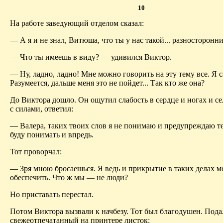
10
На работе заведующий отделом сказал:
— А я и не знал, Витюша, что ты у нас такой... разносторонни
— Что ты имеешь в виду? — удивился Виктор.
— Ну, ладно, ладно! Мне можно говорить на эту тему все. Я с
Разумеется, дальше меня это не пойдет... Так кто же она?
До Виктора дошло. Он ощутил слабость в сердце и ногах и с
с силами, ответил:
— Валера, таких твоих слов я не понимаю и предупреждаю те
буду понимать и впредь.
Тот проворчал:
— Зря мною бросаешься. Я ведь и прикрытие в таких делах м
обеспечить. Что ж мы — не люди?
Но приставать перестал.
Потом Виктора вызвали к начбезу. Тот был благодушен. Пода
свежеотпечатанный на принтере листок: