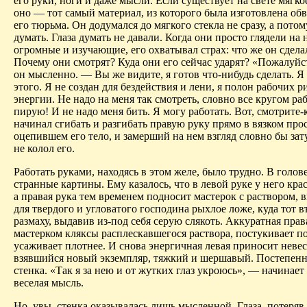
его руки, ноги и даже мысли. Если существует на свете мягкое
оно — тот самый материал, из которого была изготовлена о
его тюрьма. Он додумался до мягкого стекла не сразу, а потом
думать. Глаза думать не давали. Когда они просто глядели на 
огромные и изучающие, его охватывал страх: что же он сделал
Почему они смотрят? Куда они его сейчас ударят? «Пожалуйс
он мысленно. — Вы же видите, я готов что-нибудь сделать. Я
этого. Я не создан для бездействия и лени, я полон рабочих р
энергии. Не надо на меня так смотреть, словно все кругом раб
пирую! И не надо меня бить. Я могу работать. Вот, смотрите-
начинал сгибать и разгибать правую руку прямо в вязком про
оцепившем его тело, и замерший на нем взгляд словно бы за
не колол его.
Работать руками, находясь в этом желе, было трудно. В голов
странные картины. Ему казалось, что в левой руке у него кр
а правая рука тем временем подносит мастерок с раствором, 
для твердого и угловатого господина рыхлое ложе, куда тот в
размаху, выдавив из-под себя серую слякоть. Аккуратная прав
мастерком кляксы расплескавшегося раствора, постукивает п
усаживает плотнее. И снова энергичная левая приносит невес
взявшийся новый экземпляр, тяжкий и шершавый. Постепенн
стенка. «Так я за нею и от жутких глаз укроюсь», — начинае
веселая мысль.
Но, увы, стенка оказывалась лишь мысленной. Глаза, потеряв 