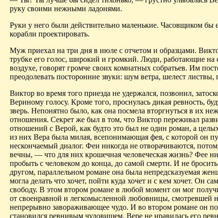
руку своими нежными ладонями.
Руки у него были действительно маленькие. Часовщиком бы е
корабли проектировать.
Муж приехал на три дня в июле с отчетом и образцами. Викт
трубке его голос, широкий и громкий. Люди, работающие на
воздухе, говорят громче своих комнатных собратьев. Им пос
преодолевать посторонние звуки: шум ветра, шелест листвы, 
Виктор во время того приезда не удержался, позвонил, затоск
Вериному голосу. Кроме того, проснулась дикая ревность, бу
зверь. Непонятно было, как она посмела вторгнуться в их не
отношения. Секрет же был в том, что Виктор переживал разв
отношений с Верой, как будто это был не один роман, а целы
из них Вера была милая, всепонимающая фея, с которой он пу
нескончаемый диалог. Феи никогда не отворачиваются, потом
вечны, — что для них крошечная человеческая жизнь? Фее ни
пробыть с человеком до конца, до самой смерти. И не бросить
другом, параллельном романе она была непредсказуемая жен
могла делать что хочет, пойти куда хочет и с кем хочет. Он са
свободу. В этом втором романе в любой момент он мог получ
от своенравной и легкомысленной любовницы, смотревшей н
непрерывно завораживающее чудо. И во втором романе он п
становился ревнивым чудовищем. Вере не нравилась его ревн