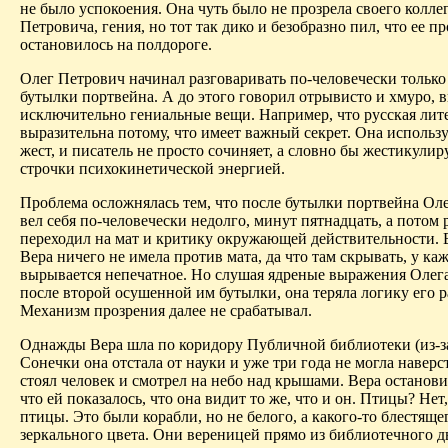
не было успокоения. Она чуть было не прозрела своего колле
Петровича, гения, но тот так дико и безобразно пил, что ее п
остановилось на полдороге.
Олег Петрович начинал разговаривать по-человечески только
бутылки портвейна. А до этого говорил отрывисто и хмуро, 
исключительно гениальные вещи. Например, что русская лите
выразительна потому, что имеет важный секрет. Она использу
жест, и писатель не просто сочиняет, а словно бы жестикулиру
строчки психокинетической энергией.
Проблема осложнялась тем, что после бутылки портвейна Ол
вел себя по-человечески недолго, минут пятнадцать, а потом 
переходил на мат и критику окружающей действительности.
Вера ничего не имела против мата, да что там скрывать, у ка
вырывается непечатное. Но слушая ядреные выражения Олег
после второй осушенной им бутылки, она теряла логику его 
Механизм прозрения далее не срабатывал.
Однажды Вера шла по коридору Публичной библиотеки (из-з
Сонечки она отстала от науки и уже три года не могла наверст
стоял человек и смотрел на небо над крышами. Вера останови
что ей показалось, что она видит то же, что и он. Птицы? Нет
птицы. Это были корабли, но не белого, а какого-то блестяще
зеркального цвета. Они вереницей прямо из библиотечного д