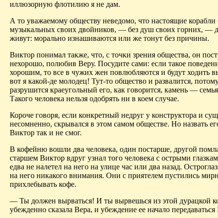
иллюзорную флотилию я не дам.
А то уважаемому обществу неведомо, что настоящие корабли 
музыкальных своих двойников, — без душ своих горних, — д
живут: морально изнашиваются или же тонут без причины.
Виктор понимал также, что, с точки зрения общества, он пос
нехорошо, полюбив Веру. Посудите сами: если такое поведен
хорошим, то все в чужих жен повлюбляются и будут ходить в
вот я какой‑де молодец! Тут-то общество и развалится, потом
разрушится краеугольный его, как говорится, камень — семья.
Такого человека нельзя одобрять ни в коем случае.
Короче говоря, если конкретный недруг у конструктора и суще
несомненно, скрывался в этом самом обществе. Но назвать е
Виктор так и не смог.
В кофейню вошли два человека, один постарше, другой помл
старшем Виктор вдруг узнал того человека с острыми глазка
едва не налетел на него на улице час или два назад. Острогла
на него никакого внимания. Они с приятелем пустились мир
прихлебывать кофе.
— Ты должен вырваться! И ты вырвешься из этой дурацкой 
убежденно сказала Вера, и убеждение ее начало передаваться