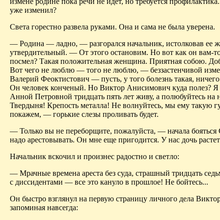
измене родине пока речи не идет, но требуется профилактика.
уже изменил?
Света горестно развела руками. Она и сама не была уверена.
— Родина — ладно, — разгорался начальник, истолковав ее ж
утвердительный. — От этого остановим. Но вот как он вам-т
посмел? Такая положительная женщина. Приятная собою. Доб
Вот чего не люблю — того не люблю, — беззастенчивой изме
Валерий Феоктистович — пусть, у того болезнь такая, ничего
Он человек конченый. Но Виктор Анисимович куда полез? Я 
Анной Петровной тридцать пять лет живу, а полюбуйтесь на 
Твердыня! Крепость металла! Не волнуйтесь, мы ему такую г
покажем, — горькие слезы проливать будет.
— Только вы не переборщите, пожалуйста, — начала бояться
надо арестовывать. Он мне еще пригодится. У нас дочь растет
Начальник вскочил и произнес радостно и светло:
— Мрачные времена ареста без суда, страшный тридцать седь
с диссидентами — все это кануло в прошлое! Не бойтесь...
Он быстро взглянул на первую страницу личного дела Виктор
запоминая навсегда: