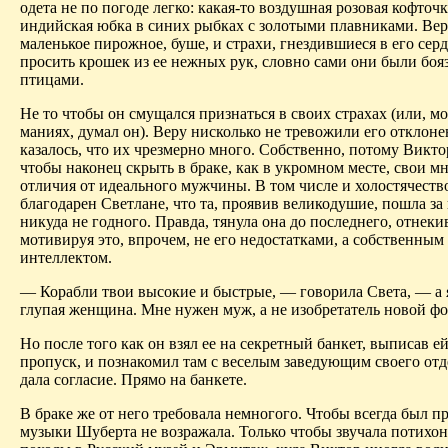
одета не по погоде легко: какая-то воздушная розовая кофточк
индийская юбка в синих рыбках с золотыми плавниками. Вер
маленькое пирожное, буше, и страхи, гнездившиеся в его сер
просить крошек из ее нежных рук, словно сами они были бо
птицами.
Не то чтобы он смущался признаться в своих страхах (или, м
маниях, думал он). Веру нисколько не тревожили его отклоне
казалось, что их чрезмерно много. Собственно, потому Викто
чтобы наконец скрыть в браке, как в укромном месте, свои 
отличия от идеального мужчины. В том числе и холостячеств
благодарен Светлане, что та, проявив великодушие, пошла за 
никуда не годного. Правда, тянула она до последнего, отнеки
мотивируя это, впрочем, не его недостатками, а собственны
интеллектом.
— Корабли твои высокие и быстрые, — говорила Света, — а 
глупая женщина. Мне нужен муж, а не изобретатель новой фо
Но после того как он взял ее на секретный банкет, выписав 
пропуск, и познакомил там с веселым заведующим своего отде
дала согласие. Прямо на банкете.
В браке же от него требовала немногого. Чтобы всегда был п
музыки Шуберта не возражала. Только чтобы звучала потихон