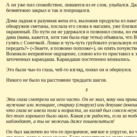
А он уже пил спокойствие, лившееся из ее слов, улыбался. Да
безмятежно закрыл и так и попрощался.
Дома ладная и разумная жена его, выложив продукты из пакет
обнаружив сметаны, послала его снова в магазин, уже близки
окраинный. По пути он не удержался и позвонил снова, но ем
дама (мама, кажется, хотя там была еще тетка) объявила, что 
гулять с Сонечкой. Ловко и чуть-чуть грубовато ускользнув о
передать?» («Знаете, я позвоню попозже»), он опять почувств
Возникло неприятное ощущение, словно кто-то приставил к 
заточенных карандаша. Карандаши постепенно впивались.
Это были чьи-то глаза, чей-то взгляд, понял он и обернулся.
Никого не было на расстоянии тридцати шагов.
2
Эти глаза смотрели на него часто. Он не знал, кому они при
мужчине или женщине, старику (старухе) или девушке (юнош
что глаза не имели пола и возраста, их взгляд был совсем не
без того хорошего было мало. Какая уж радость, если за тоб
наблюдают, а ты не можешь даже пошевелиться!
Он был заключен во что-то прозрачное, мягкое и упругое, во 