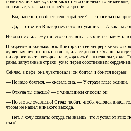
поднимались вверх, становясь от этого почему-то не меньше, 
огромные, уплывали по небу за крыши.
— Вы, наверно, изобретатель кораблей? — спросила она про
— Да, — ответил Виктор немного испуганно. — А как вы до
Но она не стала ему ничего объяснять. Так они познакомилис
Прозрение продолжалось. Виктор стал ее непрерывным откры
душевная неуютность его доводила ее до слез. Она не находил
ни одного места, которое не нуждалось бы в нежном уходе. 
раны, запутанные страхи, ужас перед собственным сердечным
Сейчас, в кафе, она чувствовала: он боится и боится всерьез.
— Не надо бояться, — сказала она. — У страха глаза велики.
— Откуда ты знаешь? — с удивлением спросил он.
— Но это же очевидно! Страх любит, чтобы человек видел тол
чтобы не нашел никакого выхода.
— Нет, я хочу сказать: откуда ты знаешь, что я устал от этих
глаз?