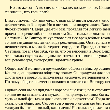
— Но это же сон. А во сне, как в сказке, возможно все. Скаж
ты знаешь, кто твой враг?
Виктор молчал. Он задумался о врагах. В пятом классе у него
действительно был враг. Но в шестом они подружились. Вал
Феоктистович? Вздор! Два-три раза проявлял тот легкую зави
проектных решений, но в основном были только симпатия и 
Светлана? Но Виктор не чувствовал от нее враждебных токо
только занудные наставления да рекомендации. Она терпела е
непонятность и могла бы терпеть еще долго. Правда, неизвест
Светлана повела бы себя, узнав, что он влюбился в Веру. Ви
что в таких случаях женщины не отвечают за свои поступки. 
все: револьверы, сковородки, ядовитые грибы.
Общество? В истинном дружелюбии общества Виктор сомнев
Конечно, он приносил обществу пользу. Он придумал для во
флота новые корабли, использовав несколько нетривиальных
Поэтому общество имеет основания относиться к Виктору не
Однако если бы он придумал корабли еще изящнее и стремите
только не на ватмане, а в звуках, — например, сочинил бы их
музыкальной фантазии для виолончели с оркестром? Тогда не
сказало бы общество. Скорее всего ничего не сказало бы, тол
махнуло бы: живи, милый, как знаешь! Но только денежек за