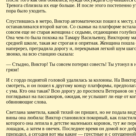
Тревога сблизила их еще больше. И после этого постепенно у
пора было уходить.
Спустившись в метро, Виктор автоматически пошел к месту, 
останавливался второй вагон. Со скамьи на платформе встала
совсем еще не старая женщина с седыми, отдающими голубиз
Она чем-то была похожа на Тамару Васильевну, Викторову м
средней школе, такая же строгая и опрятная. Женщина пошла
наперерез, преградила дорогу и, перекрывая легкий шум шаго
звонко, на всю станцию сказала:
— Стыдно, Виктор! Ты совсем потерял совесть! Ты утонул в 
грязи!
И с гордо поднятой головой удалилась за колонны. На Викто
смотреть, и он пошел к другому концу платформы, предполага
с ума. Кто она такая? Всю дорогу до проспекта Ветеранов он
поглядывал на пассажиров, ожидая, не услышит ли еще от ко
обвиняющие слова.
Светлана заметила, какой тихий он пришел, но не подала виду
вины она любила: Виктор становился покорный, как пластили
которого она лепила в детстве маленьких коровок, тут же пер
лошадок, а затем в овечек. Последнее время он домой все д
приходил, а сегодня вот мы какие — грустные и с опущенной