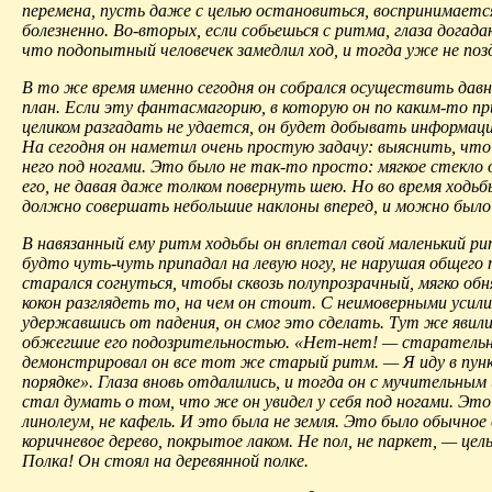
перемена, пусть даже с целью остановиться, воспринимаетс
болезненно. Во-вторых, если собьешься с ритма, глаза догад
что подопытный человечек замедлил ход, и тогда уже не поз
В то же время именно сегодня он собрался осуществить дав
план. Если эту фантасмагорию, в которую он по каким-то пр
целиком разгадать не удается, он будет добывать информац
На сегодня он наметил очень простую задачу: выяснить, что
него под ногами. Это было не так-то просто: мягкое стекло
его, не давая даже толком повернуть шею. Но во время ходь
должно совершать небольшие наклоны вперед, и можно было
В навязанный ему ритм ходьбы он вплетал свой маленький ри
будто чуть-чуть припадал на левую ногу, не нарушая общего 
старался согнуться, чтобы сквозь полупрозрачный, мягко обн
кокон разглядеть то, на чем он стоит. С неимоверными усили
удержавшись от падения, он смог это сделать. Тут же явилис
обжегшие его подозрительностью. «Нет-нет! — старатель
демонстрировал он все тот же старый ритм. — Я иду в пунк
порядке». Глаза вновь отдалились, и тогда он с мучительным
стал думать о том, что же он увидел у себя под ногами. Это
линолеум, не кафель. И это была не земля. Это было обычное
коричневое дерево, покрытое лаком. Не пол, не паркет, — цель
Полка! Он стоял на деревянной полке.