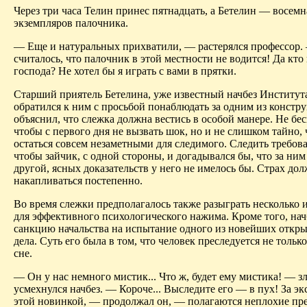
Через три часа Телин принес пятнадцать, а Бетелин — восемн
экземпляров палочника.
— Еще и натуральных прихватили, — растерялся профессор.
считалось, что палочник в этой местности не водится! Да кто 
господа? Не хотел бы я играть с вами в прятки.
Старший приятель Бетелина, уже известный начбез Института
обратился к ним с просьбой понаблюдать за одним из констр
объяснил, что слежка должна вестись в особой манере. Не бе
чтобы с первого дня не вызвать шок, но и не слишком тайно,
остаться совсем незаметными для следимого. Следить требова
чтобы зайчик, с одной стороны, и догадывался бы, что за ним 
другой, ясных доказательств у него не имелось бы. Страх до
накапливаться постепенно.
Во время слежки предполагалось также разыграть несколько
для эффективного психологического нажима. Кроме того, нач
санкцию начальства на испытание одного из новейших откр
дела. Суть его была в том, что человек преследуется не только
сне.
— Он у нас немного мистик... Что ж, будет ему мистика! — з
усмехнулся начбез. — Короче... Выследите его — в пух! За э
этой новинкой, — продолжал он, — полагаются неплохие пр