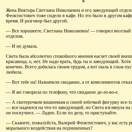
6
Жена Виктора Светлана Николаевна и его заведующий отдел
Феоктистович тоже сидели в кафе. Но это было в другом кафе
время. И разговор был другой.
— Все хорошеете, Светлана Николаевна! — говорил веселы
отделом.
— И не думала.
Света была абсолютно спокойного мнения насчет своей внеш
красавица, о, нет. Не надо врать, будь ты и заведующий. Хотя 
конечно. Всего добилась своим трудом, а вот пыль в глаза пус
любила.
— Вот тебе на! Назначили свидание, а от комплиментов отказ
— Я же говорила по телефону, что свидание де-ло-во-е.
— А свитерочком вишневым и синей юбочкой фигурку все-т
— все надеялся на что-то заведующий, но Света взглянула на 
он поскучнел. — Ладно. Если по делу, то приступайте.
— Скажите, пожалуйста, Валерий Феоктистович, у вас есть 
морального воздействия на подчиненных?