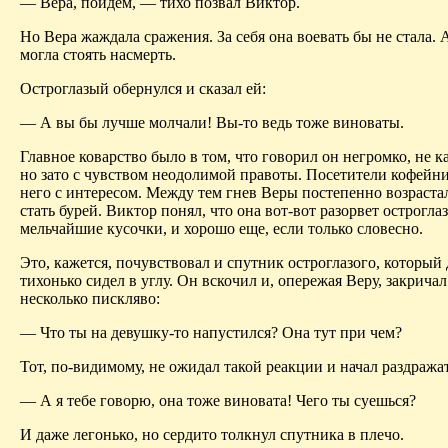
— Вера, пойдем, — тихо позвал Виктор.
Но Вера жаждала сражения. За себя она воевать бы не стала. 
могла стоять насмерть.
Остроглазый обернулся и сказал ей:
— А вы бы лучше молчали! Вы-то ведь тоже виноваты.
Главное коварство было в том, что говорил он негромко, не ка
но зато с чувством неодолимой правоты. Посетители кофейни
него с интересом. Между тем гнев Веры постепенно возраста
стать бурей. Виктор понял, что она вот-вот разорвет острогла
мельчайшие кусочки, и хорошо еще, если только словесно.
Это, кажется, почувствовал и спутник остроглазого, который 
тихонько сидел в углу. Он вскочил и, опережая Веру, закричал
несколько пискляво:
— Что ты на девушку-то напустился? Она тут при чем?
Тот, по-видимому, не ожидал такой реакции и начал раздражат
— А я тебе говорю, она тоже виновата! Чего ты суешься?
И даже легонько, но сердито толкнул спутника в плечо.