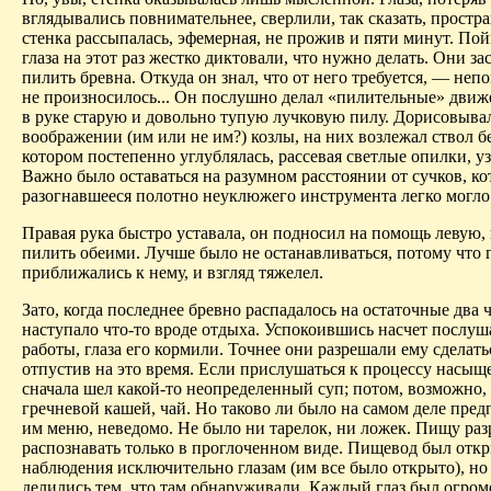
вглядывались повнимательнее, сверлили, так сказать, простра
стенка рассыпалась, эфемерная, не прожив и пяти минут. По
глаза на этот раз жестко диктовали, что нужно делать. Они за
пилить бревна. Откуда он знал, что от него требуется, — неп
не произносилось... Он послушно делал «пилительные» дви
в руке старую и довольно тупую лучковую пилу. Дорисовыва
воображении (им или не им?) козлы, на них возлежал ствол б
котором постепенно углублялась, рассевая светлые опилки, уз
Важно было оставаться на разумном расстоянии от сучков, к
разогнавшееся полотно неуклюжего инструмента легко могло 
Правая рука быстро уставала, он подносил на помощь левую,
пилить обеими. Лучше было не останавливаться, потому что г
приближались к нему, и взгляд тяжелел.
Зато, когда последнее бревно распадалось на остаточные два 
наступало что-то вроде отдыха. Успокоившись насчет послуш
работы, глаза его кормили. Точнее они разрешали ему сделат
отпустив на это время. Если прислушаться к процессу насыще
сначала шел какой-то неопределенный суп; потом, возможно, 
гречневой кашей, чай. Но таково ли было на самом деле пре
им меню, неведомо. Не было ни тарелок, ни ложек. Пищу ра
распознавать только в проглоченном виде. Пищевод был откр
наблюдения исключительно глазам (им все было открыто), но
делились тем, что там обнаруживали. Каждый глаз был огроме