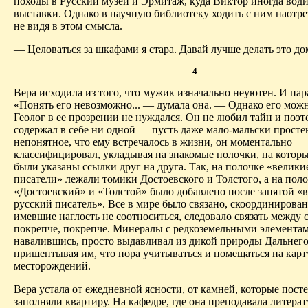
походы в Русский музей и Эрмитаж, куда Виктор иногда води
выставки. Однако в научную библиотеку ходить с ним наотрез
не видя в этом смысла.
— Целоваться за шкафами я стара. Давай лучше делать это до
4
Вера исходила из того, что мужик изначально неуютен. И пар
«Понять его невозможно... — думала она. — Однако его можн
Геолог в ее прозрении не нуждался. Он не любил тайн и поэт
содержал в себе ни одной — пусть даже мало‑мальски просте
непонятное, что ему встречалось в жизни, он моментально
классифицировал, укладывая на знакомые полочки, на котор
были указаны ссылки друг на друга. Так, на полочке «велики
писатели» лежали томики Достоевского и Толстого, а на пол
«Достоевский» и «Толстой» было добавлено после запятой «
русский писатель». Все в мире было связано, скоординирован
имевшие наглость не соотноситься, следовало связать между с
покрепче, покрепче. Минералы с редкоземельными элементам
навалившись, просто выдавливал из дикой природы Дальнего
пришептывая им, что пора учитываться и помещаться на карт
месторождений.
Вера устала от ежедневной ясности, от камней, которые пост
заполняли квартиру. На кафедре, где она преподавала литерат