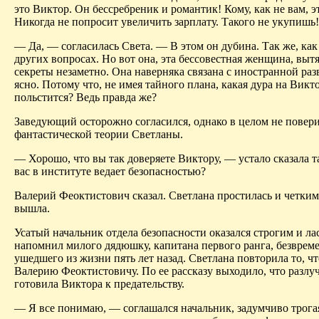
это Виктор. Он бессребреник и романтик! Кому, как не вам, эт
Никогда не попросит увеличить зарплату. Такого не укупишь!
— Да, — согласилась Света. — В этом он дубина. Так же, как
других вопросах. Но вот она, эта бессовестная женщина, вытя
секреты незаметно. Она наверняка связана с иностранной раз
ясно. Потому что, не имея тайного плана, какая дура на Викт
польстится? Ведь правда же?
Заведующий осторожно согласился, однако в целом не повер
фантастической теории Светланы.
— Хорошо, что вы так доверяете Виктору, — устало сказала т
вас в институте ведает безопасностью?
Валерий Феоктистович сказал. Светлана простилась и четки
вышла.
Усатый начальник отдела безопасности оказался строгим и л
напомнил милого дядюшку, капитана первого ранга, безврем
ушедшего из жизни пять лет назад. Светлана повторила то, чт
Валерию Феоктистовичу. По ее рассказу выходило, что разлу
готовила Виктора к предательству.
— Я все понимаю, — соглашался начальник, задумчиво трога