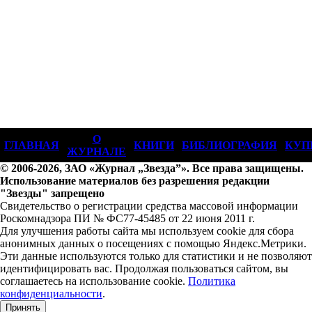
О
ГЛАВНАЯ
КНИГИ
БИБЛИОГРАФИЯ
КУП
ЖУРНАЛЕ
© 2006-2026, ЗАО «Журнал „Звезда”». Все права защищены.
Использование материалов без разрешения редакции
"Звезды" запрещено
Свидетельство о регистрации средства массовой информации
Роскомнадзора ПИ № ФС77-45485 от 22 июня 2011 г.
Для улучшения работы сайта мы используем cookie для сбора
анонимных данных о посещениях с помощью Яндекс.Метрики.
Эти данные используются только для статистики и не позволяют
идентифицировать вас. Продолжая пользоваться сайтом, вы
соглашаетесь на использование cookie.
Политика
конфиденциальности
.
Принять