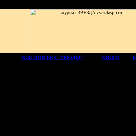
БИБЛИОТЕКА "ЗВЕЗДЫ"
КНИГИ
СТИКА И КРИТИКА
А НЕВЗГЛЯДОВА
 РУССКОЙ ПОЭЗИИ
Я получил блаженное н
Чужих певцов блужд