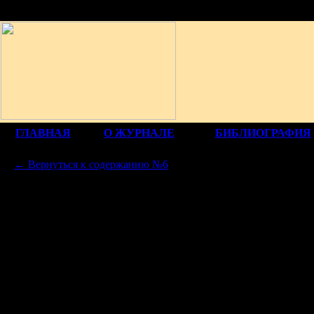
12+
ГЛАВНАЯ
О ЖУРНАЛЕ
БИБЛИОГРАФИЯ
← Вернуться к содержанию №6
ЭССЕИ
ЕЛЕН
СНЫ В