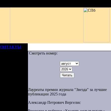
КОНТАКТЫ
Смотреть номер:
Лауреаты премии журнала "Звезда" за лучшие
публикации 2025 года
аследство –
Александр Петрович Вергелис
ающие сны.
Рецензии в рубрике «Хвалить нельзя ругать»