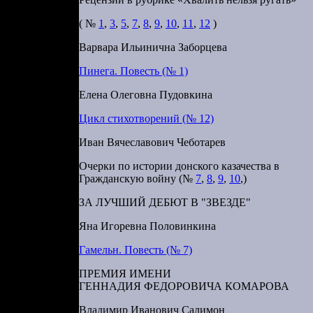
ндельштам
( №
1
,
3
,
5
,
7
,
8
,
9
,
10
,
11
,
12
)
ктуру, свою
Варвара Ильинична Заборцева
 вспоминая
Пинега. Повесть (№ 1)
инственное
Душа во сне
Елена Олеговна Пудовкина
 непонятно
Цикл стихотворений (№ 12)
-то тайном,
Иван Вячеславович Чеботарев
сть глубоко
 неизвестно
Очерки по истории донского казачества в
пишется как
Гражданскую войну (№
7
,
8
,
9
,
10
,)
ЗА ЛУЧШИЙ ДЕБЮТ В "ЗВЕЗДЕ"
реальность
Яна Игоревна Половинкина
ют в жизни
ждет их как
Гамельн. Повесть (№ 7)
ПРЕМИЯ ИМЕНИ
ем анализа.
ГЕННАДИЯ ФЕДОРОВИЧА КОМАРОВА
идения. Так
Владимир Иванович Салимон