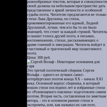
ой». Стихи
разнообразных текстов, которые в совокупности
 как проза.
своей должны на небольшом пространстве дать
представление о яркой личности и особенной
в их прямом
судьбы поэта. Читателю предлагаются не только
ствия в них
стихи Льва Друскина, но стихи,
тя горячая
прокомментированные его вдовой, Лидией
Друскиной, лучше, чем кто бы то ни было
 русских со
знающей, что стоит за каждой строкой. Читатель
ольшими или
услышит голоса друзей поэта, в письмах,
ая риторика
воспоминаниях, стихах, рассказывающих о
драме гонений и эмиграции. Читатель войдет в
занность к
счастливый и трагический мир талантливого
поэта.
Цена: 300 руб.
писан им —
Это третий поэтический сборник Сергея
Вольфа – одного из лучших санкт-
петербургских поэтов конца ХХ – начала XXI
века. Основной корпус сборника, в который
вошли стихи последних лет и избранные стихи
из «Розовощекого павлина» подготовлен самим
поэтом. Вторая часть, составленная по заметкам
автора, - это в основном ранние стихи и
экспромты, или, как называл их сам поэт,