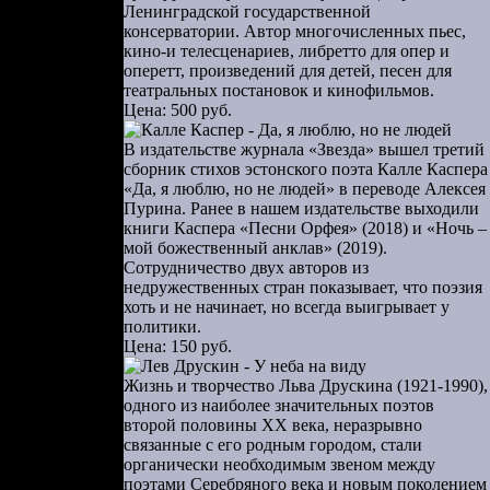
соты. Мы не
Ленинградской государственной
консерватории. Автор многочисленных пьес,
ю. Что-то в
кино-и телесценариев, либретто для опер и
оперетт, произведений для детей, песен для
родиктована
театральных постановок и кинофильмов.
Цена: 500 руб.
й и тенями.
должна быть
В издательстве журнала «Звезда» вышел третий
ель поэта.
сборник стихов эстонского поэта Калле Каспера
«Да, я люблю, но не людей» в переводе Алексея
Пурина. Ранее в нашем издательстве выходили
.
книги Каспера «Песни Орфея» (2018) и «Ночь –
мой божественный анклав» (2019).
Сотрудничество двух авторов из
недружественных стран показывает, что поэзия
хоть и не начинает, но всегда выигрывает у
политики.
Цена: 150 руб.
Жизнь и творчество Льва Друскина (1921-1990),
одного из наиболее значительных поэтов
второй половины ХХ века, неразрывно
связанные с его родным городом, стали
органически необходимым звеном между
поэтами Серебряного века и новым поколением