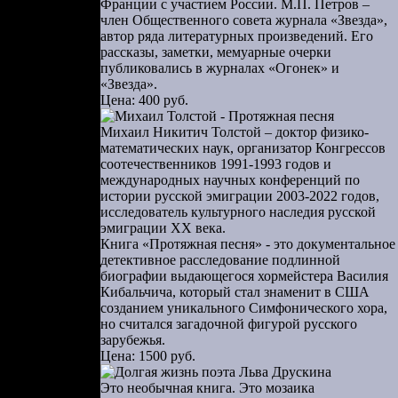
Франции с участием России. М.П. Петров –
головы. Это
член Общественного совета журнала «Звезда»,
знательные
автор ряда литературных произведений. Его
рассказы, заметки, мемуарные очерки
публиковались в журналах «Огонек» и
тихах — и,
«Звезда».
Цена: 400 руб.
Михаил Никитич Толстой – доктор физико-
математических наук, организатор Конгрессов
соотечественников 1991-1993 годов и
международных научных конференций по
истории русской эмиграции 2003-2022 годов,
исследователь культурного наследия русской
эмиграции ХХ века.
Книга «Протяжная песня» - это документальное
детективное расследование подлинной
биографии выдающегося хормейстера Василия
Кибальчича, который стал знаменит в США
созданием уникального Симфонического хора,
но считался загадочной фигурой русского
зарубежья.
Цена: 1500 руб.
выстрелил в
Это необычная книга. Это мозаика