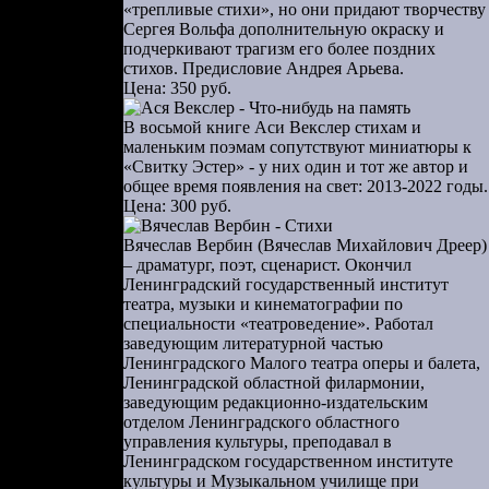
«трепливые стихи», но они придают творчеству
ми рифмами.
Сергея Вольфа дополнительную окраску и
 не мог ее
подчеркивают трагизм его более поздних
о уехал от
стихов. Предисловие Андрея Арьева.
Цена: 350 руб.
 вот во сне
тересно для
В восьмой книге Аси Векслер стихам и
с отчетливо
маленьким поэмам сопутствуют миниатюры к
«Свитку Эстер» - у них один и тот же автор и
уши.
общее время появления на свет: 2013-2022 годы.
стихах сон
Цена: 300 руб.
сонницы» и
Вячеслав Вербин (Вячеслав Михайлович Дреер)
ым» стихам
– драматург, поэт, сценарист. Окончил
хов. Но их
Ленинградский государственный институт
театра, музыки и кинематографии по
женьем», —
специальности «театроведение». Работал
и ищет, как
заведующим литературной частью
нательное.
Ленинградского Малого театра оперы и балета,
Ленинградской областной филармонии,
заведующим редакционно-издательским
енностью и
отделом Ленинградского областного
управления культуры, преподавал в
ыл поражен
Ленинградском государственном институте
мне…» В его
культуры и Музыкальном училище при