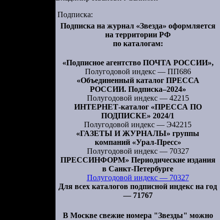
лания. Одна
Подписка:
 оказалось,
Подписка на журнал «Звезда» оформляется
росила она.
на территории РФ
олжна была
по каталогам:
икак не мог
тельницы с
«Подписное агентство ПОЧТА РОССИИ»,
Полугодовой индекс — ПП686
, о которой
«Объединенный каталог ПРЕССА
РОССИИ. Подписка–2024»
Полугодовой индекс — 42215
 его тема.
ИНТЕРНЕТ-каталог «ПРЕССА ПО
тановки или
ПОДПИСКЕ» 2024/1
юбом случае
Полугодовой индекс — Э42215
«ГАЗЕТЫ И ЖУРНАЛЫ» группы
 слова — не
компаний «Урал-Пресс»
Полугодовой индекс — 70327
ПРЕССИНФОРМ» Периодические издания
ржанию, но
в Санкт-Петербурге
анировался,
Полугодовой индекс — 70327
 и видений.
Для всех каталогов подписной индекс на год
— 71767
Как письма,
ую картину
В Москве свежие номера "Звезды" можно