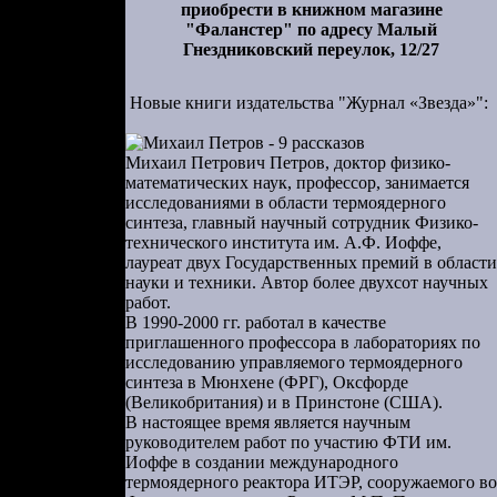
приобрести в книжном магазине
пример, сон
"Фаланстер" по адресу Малый
Гнездниковский переулок, 12/27
магория сна
т и боится.
Новые книги издательства "Журнал «Звезда»":
торые можно
в сумбурных
 все стихи
Михаил Петрович Петров, доктор физико-
математических наук, профессор, занимается
(Заметим в
исследованиями в области термоядерного
синтеза, главный научный сотрудник Физико-
технического института им. А.Ф. Иоффе,
е, то есть
лауреат двух Государственных премий в области
налитик. В
науки и техники. Автор более двухсот научных
ветствующие
работ.
В 1990-2000 гг. работал в качестве
рствующего
приглашенного профессора в лабораториях по
я смысловые
исследованию управляемого термоядерного
вается. Оно
синтеза в Мюнхене (ФРГ), Оксфорде
(Великобритания) и в Принстоне (США).
ется путем
В настоящее время является научным
нно разные,
руководителем работ по участию ФТИ им.
о сне части
Иоффе в создании международного
термоядерного реактора ИТЭР, сооружаемого во
«Два сонных