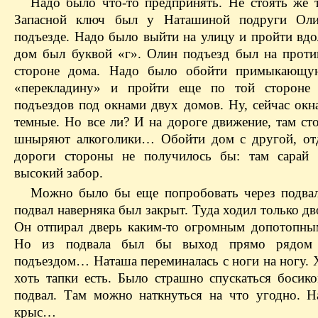
Надо было что-то предпринять. Не стоять же т
Запасной ключ был у Наташиной подруги Ол
подъезде. Надо было выйти на улицу и пройти вдо
дом был буквой «г». Олин подъезд был на прот
стороне дома. Надо было обойти примыкающу
«перекладину» и пройти еще по той стороне
подъездов под окнами двух домов. Ну, сейчас окн
темные. Но все ли? И на дороге движение, там ст
шныряют алкоголики… Обойти дом с другой, от
дороги стороны не получилось бы: там сарай 
высокий забор.
Можно было бы еще попробовать через подвал
подвал наверняка был закрыт. Туда ходил только д
Он отпирал дверь каким-то огромным допотопн
Но из подвала был бы выход прямо рядом
подъездом… Наташа переминалась с ноги на ногу. 
хоть тапки есть. Было страшно спускаться босик
подвал. Там можно наткнуться на что угодно. Н
крыс…