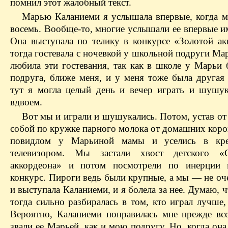
помнил этот жалобный текст.
Марью Каланиеми я услышала впервые, когда м
восемь. Вообще-то, многие услышали ее впервые и
Она выступала по телику в конкурсе «Золотой ак
тогда гостевала с ночевкой у школьной подруги Ма
любила эти гостевания, так как в школе у Марьи 
подруга, ближе меня, и у меня тоже была другая 
тут я могла целый день и вечер играть и шушук
вдвоем.
Вот мы и играли и шушукались. Потом, устав от 
собой по кружке парного молока от домашних коро
повидлом у Марьиной мамы и уселись в кре
телевизором. Мы застали хвост детского «С
аккордеона» и потом посмотрели по инерции 
конкурс. Пироги ведь были крупные, а мы — не оч
и выступала Каланиеми, и я болела за нее. Думаю, ч
тогда сильно разбиралась в том, кто играл лучше,
Вероятно, Каланиеми понравилась мне прежде все
звали ее Марьей, как и мою подругу. Но, когда она