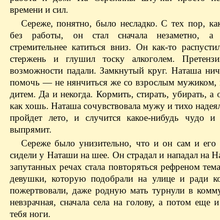
времени и сил.
Сереже, понятно, было несладко. С тех пор, ка
без работы, он стал сначала незаметно, а
стремительнее катиться вниз. Он как-то распусти
стержень и глушил тоску алкоголем. Претензи
возможности падали. Замкнутый круг. Наташа нич
помочь — не нянчиться же со взрослым мужиком, 
дитем. Да и некогда. Кормить, стирать, убирать, а
как хошь. Наташа сочувствовала мужу и тихо надеял
пройдет лето, и случится какое-нибудь чудо и
выпрямит.
Сереже было унизительно, что и он сам и его 
сидели у Наташи на шее. Он страдал и нападал на Н
запутанных речах стала повторяться рефреном тем
девушки, которую подобрали на улице и ради к
пожертвовали, даже родную мать турнули в коммун
невзрачная, сначала села на голову, а потом еще 
тебя ноги.