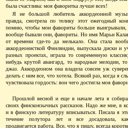
была счастлива: моя фаворитка лучше всех!
Я не большой любитель аккордеонной музык
правда, смотрела по телику этот ежегодный кон
помню, чтобы мои фавориты больше выигрывали, 
вообще бывали они, фавориты. Но имя Марьи Кала
от времени где-то да мелькало. Она стала воо
аккордеонисткой Финляндии, выпускала диски и уч
разных проектах, играла то современную классику
нибудь крутой авангард, то народные мелодии, то
джаз. Аккордеоном она владела совсем уж сувере
делать с ним все, что хотела. Всякий раз, когда я с
чувствовала гордость: вон чего достигла моя фавори
Прошлой весной и еще в начале лета я собира
своих финскоязычных рассказов. Надо же мне, в к
и в финскую литературу вписываться. Писала я эт
течение полутора лет и все досадовала, ка
продвигается работа. Все, что я пишу, всегда коротк