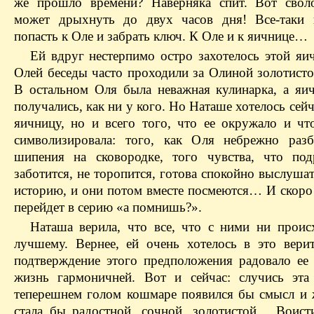
же прошло времени? Наверняка спит. Вот свол
может дрыхнуть до двух часов дня! Все-таки 
попасть к Оле и забрать ключ. К Оле и к яичнице…
Ей вдруг нестерпимо остро захотелось этой яи
Олей беседы часто проходили за Олиной золотисто
В остальном Оля была неважная кулинарка, а яи
получались, как ни у кого. Но Наташе хотелось сейч
яичницу, но и всего того, что ее окружало и чт
символизировала: того, как Оля небрежно разб
шипения на сковородке, того чувства, что по
заботится, не торопится, готова спокойно выслуш
историю, и они потом вместе посмеются… И скоро 
перейдет в серию «а помнишь?».
Наташа верила, что все, что с ними ни происх
лучшему. Вернее, ей очень хотелось в это верит
подтверждение этого предположения радовало ее 
жизнь гармоничней. Вот и сейчас: случись эта
теперешнем голом кошмаре появился бы смысл и 
стала бы радостной, сочной, золотистой… Воис