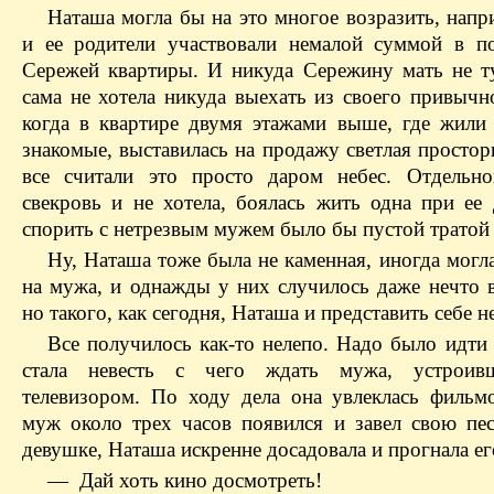
Наташа могла бы на это многое возразить, напр
и ее родители участвовали немалой суммой в п
Сережей квартиры. И никуда Сережину мать не т
сама не хотела никуда выехать из своего привычн
когда в квартире двумя этажами выше, где жили
знакомые, выставилась на продажу светлая простор
все считали это просто даром небес. Отдельн
свекровь и не хотела, боялась жить одна при ее 
спорить с нетрезвым мужем было бы пустой тратой
Ну, Наташа тоже была не каменная, иногда могл
на мужа, и однажды у них случилось даже нечто в
но такого, как сегодня, Наташа и представить себе н
Все получилось как-то нелепо. Надо было идти 
стала невесть с чего ждать мужа, устроив
телевизором. По ходу дела она увлеклась фильмо
муж около трех часов появился и завел свою пе
девушке, Наташа искренне досадовала и прогнала ег
— Дай хоть кино досмотреть!