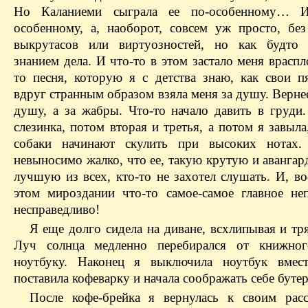
Но Каланиеми сыграла ее по-особенному… 
особенному, а, наоборот, совсем уж просто, без
выкрутасов или виртуозностей, но как будто
знанием дела. И что-то в этом застало меня врасп
то песня, которую я с детства знаю, как свои пя
вдруг странным образом взяла меня за душу. Вернее
душу, а за жабры. Что-то начало давить в груди.
слезинка, потом вторая и третья, а потом я завыла
собаки начинают скулить при высоких нотах.
невыносимо жалко, что ее, такую крутую и аванга
лучшую из всех, кто-то не захотел слушать. И, в
этом мироздании что-то самое-самое главное не
несправедливо!
Я еще долго сидела на диване, всхлипывая и тр
Луч солнца медленно перебирался от книжно
ноутбуку. Наконец я выключила ноутбук вмест
поставила кофеварку и начала соображать себе бу
После кофе-брейка я вернулась к своим рас