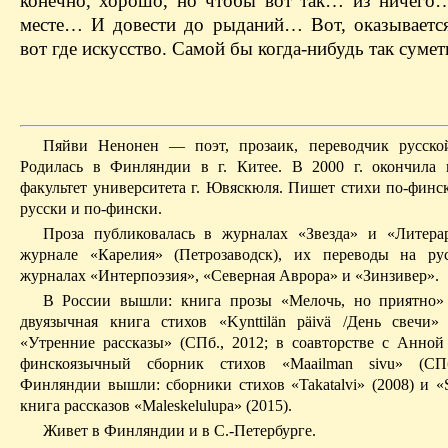
конечно, хорошо, но чтобы вот так… из ничего
месте… И довести до рыданий… Вот, оказывается,
вот где искусство. Самой бы когда-нибудь так сумет
Пяйви Ненонен — поэт, прозаик, переводчик русской
Родилась в Финляндии в г. Китее. В 2000 г. окончила
факультет университета г. Ювяскюля. Пишет стихи по-финск
русски и по-фински.
Проза публиковалась в журналах «Звезда» и «Литера
журнале «Карелия» (Петрозаводск), их переводы на ру
журналах «Интерпоэзия», «Северная Аврора» и «Зинзивер».
В России вышли: книга прозы «Мелочь, но приятно» 
двуязычная книга стихов «Kynttilän päivä /День свечи» 
«Утренние рассказы» (СПб., 2012; в соавторстве с Анной
финскоязычный сборник стихов «Maailman sivu» (СП
Финляндии вышли: сборники стихов «Takatalvi» (2008) и «S
книга рассказов «Maleskelulupa» (2015).
Живет в Финляндии и в С.-Петербурге.