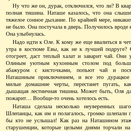
Ну что же он, дурак, отключился, что ли? В ква
полная тишина. Наташе казалось, что она слыш
тяжелое сонное дыхание. По крайней мере, никаки
не было. Она постучала в дверь. Получилось вроде 
Она улыбнулась.
Надо идти к Оле. К кому же еще ввалиться в че
утра в костюме Евы, как не к лучшей подруге? 
отогреет, даст теплый халат и заварит чай. Они 
Олиным уютным кухонным столом под боль
абажуром с кисточками, попьют чай и пос
Наташиным приключением, и все это дурацкое 
милые домашние черты, перестанет пугать, ка
дышащая лестничная тишина. Может быть, Оля д
пожарит… Вообще-то очень хотелось есть.
Наташа сделала несколько неуверенных шаг
Шлепанцы, как им и полагалось, громко шлепали п
бы кто не услышал! Как раз на Наташином эта
старушенции, которые целыми днями торчали на