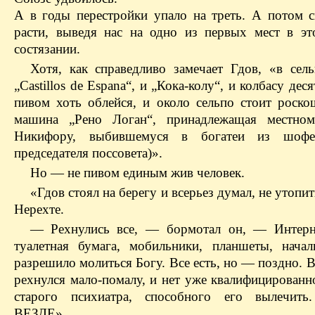
А в годы перестройки упало на треть. А потом с
расти, выведя нас на одно из первых мест в э
состязании.
Хотя, как справедливо замечает Гдов, «в сел
„Castillos de Espana“, и „Кока-колу“, и колбасу дес
пивом хоть облейся, и около сельпо стоит роско
машина „Рено Логан“, принадлежащая местном
Никифору, выбившемуся в богатеи из шофе
председателя поссовета)».
Но — не пивом единым жив человек.
«Гдов стоял на берегу и всерьез думал, не утопит
Нерехте.
— Рехнулись все, — бормотал он, — Интерне
туалетная бумага, мобильники, планшеты, начал
разрешило молиться Богу. Все есть, но — поздно. 
рехнулся мало-помалу, и нет уже квалифицированн
старого психиатра, способного его вылечить.
ВЕЗДЕ».