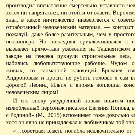
производил впечатление смертельно уставшего че
хотел ни напрягаться, ни отойти от власти. Впроче
знал, в какое ничтожество низвергается с советс
отработанный человеческий материал, — контраст 
пожалуй, даже более разительным, чем у простого
пенсионера. Но последняя приключившаяся с н
вызывает прямо-таки уважение: на Ташкентском 
заводе на генсека рухнули строительные леса,
набились любопытствующие рабочие. Чудом о
живых, со сломанной ключицей Брежнев свя
Андроповым и просит не рубить головы: я сам в
дорогой Леонид Ильич и впрямь воплощал конс
человеческим лицом!
И его эпоху умудренный новым опытом писа
излюбленный персонаж писателя Евгения Попова, 
с Родиной» (М., 2015) вспоминает тоже довольно 
хотя он явно не принадлежал к любимчикам той эпо
«…советская власть погибла исключительно от 