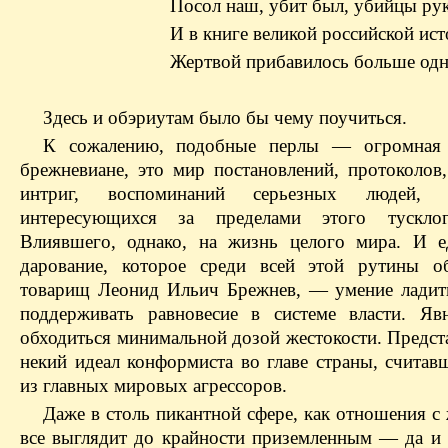
Посол наш, убит был, убийцы ру
И в книге великой российской ис
Жертвой прибавилось больше одн
Здесь и обэриутам было бы чему поучиться.
К сожалению, подобные перлы — огромная 
брежневиане, это мир постановлений, протоколов
интриг, воспоминаний серьезных людей,
интересующихся за пределами этого тусклог
Влиявшего, однако, на жизнь целого мира. И е
дарование, которое среди всей этой рутины о
товарищ Леонид Ильич Брежнев, — умение ладит
поддерживать равновесие в системе власти. Яв
обходиться минимальной дозой жестокости. Предст
некий идеал конформиста во главе страны, считав
из главных мировых агрессоров.
Даже в столь пикантной сфере, как отношения с
все выглядит до крайности приземленным — да и 