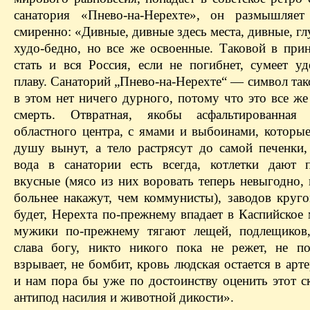
санатория «Пнево-на-Нерехте», он размышляет
смиренно: «Дивные, дивные здесь места, дивные, гл
худо-бедно, но все же освоенные. Таковой в при
стать и вся Россия, если не погибнет, сумеет уд
плаву. Санаторий „Пнево-на-Нерехте“ — символ так
в этом нет ничего дурного, потому что это все же
смерть. Отвратная, якобы асфальтированная
областного центра, с ямами и выбоинами, которые
душу вынут, а тело растрясут до самой печенки,
вода в санатории есть всегда, котлетки дают 
вкусные (мясо из них воровать теперь невыгодно,
больнее накажут, чем коммунисты), заводов круго
будет, Нерехта по-прежнему впадает в Каспийское 
мужики по-прежнему тягают лещей, подлещиков
слава богу, никто никого пока не режет, не по
взрывает, не бомбит, кровь людская остается в арте
и нам пора бы уже по достоинству оценить этот с
антипод насилия и животной дикости».