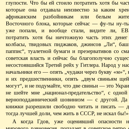
глупости. Что бы ей стоило потратить хотя бы част
которые она отдавала неизвестно за каким хр
африканским разбойникам или белым жите
Восточного блока, которые сейчас — фу-ты ну-
уже попали, и вообще стали, видите ли, 
потратить хотя бы ничтожную часть этих денег
колбасы, твидовых пиджаков, джинсов „Ли“, ба
паппис“, туалетной бумаги и презервативов со см
советская власть и сейчас бы благополучно сущес
несостоявшийся Третий рейх у Гитлера. Народ у на
начальники его — опять „чудаки через букву «м»“, 
и их предшественники, опять „двум свиньям щей
могут“, и не подумайте, что две свиньи — это Украи
не шейте мне „национал-предательство“, с одной
верноподданнический шовинизм — с другой. Да
книжки разрешили свободно читать и писать — д
тогда лучшей доли, чем жить в СССР, не искал бы!»
А когда Гдов, уже оценивший опасности н
мирового равновесия, попадает в советское ретро