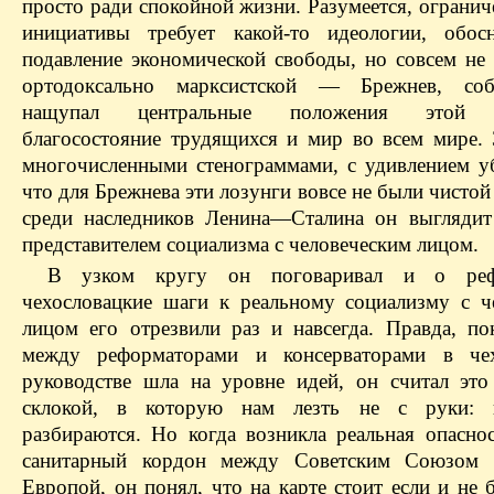
просто ради спокойной жизни. Разумеется, ограни
инициативы требует какой-то идеологии, обос
подавление экономической свободы, но совсем не 
ортодоксально марксистской — Брежнев, соб
нащупал центральные положения этой и
благосостояние трудящихся и мир во всем мире. 
многочисленными стенограммами, с удивлением у
что для Брежнева эти лозунги вовсе не были чистой
среди наследников Ленина—Сталина он выгляди
представителем социализма с человеческим лицом.
В узком кругу он поговаривал и о реф
чехословацкие шаги к реальному социализму с ч
лицом его отрезвили раз и навсегда. Правда, по
между реформаторами и консерваторами в чех
руководстве шла на уровне идей, он считал это
склокой, в которую нам лезть не с руки: 
разбираются. Но когда возникла реальная опаснос
санитарный кордон между Советским Союзом 
Европой, он понял, что на карте стоит если и не 