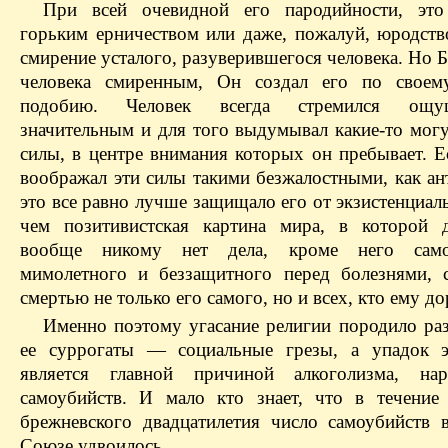
При всей очевидной его пародийности, это
горьким ерничеством или даже, пожалуй, юродств
смирение усталого, разуверившегося человека. Но Б
человека смиренным, Он создал его по своем
подобию. Человек всегда стремился ощу
значительным и для того выдумывал какие-то мог
силы, в центре внимания которых он пребывает. Е
воображал эти силы такими безжалостными, как ан
это все равно лучше защищало его от экзистенциал
чем позитивистская картина мира, в которой 
вообще никому нет дела, кроме него само
мимолетного и беззащитного перед болезнями, 
смертью не только его самого, но и всех, кто ему до
Именно поэтому угасание религии породило ра
ее суррогаты — социальные грезы, а упадок э
является главной причиной алкоголизма, на
самоубийств. И мало кто знает, что в течение
брежневского двадцатилетия число самоубийств 
Союзе удвоилось.