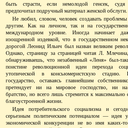
быть страсти, если немолодой генсек, судя
предпочитал подручный материал женской обслуги.
Не любил, словом, человек создавать проблемы 
другим. Как на личном, так и на государстве
международном уровне. Иногда начинает даж
изощренной издевкой, что в государственном не
дорогой Леонид Ильич был назван великим рево
Однако, страницу за страницей читая Л. Млечина
обнаруживаешь, что незабвенный «Леня» был-так
поистине революционной идеи перехода соц
утопической в консьюмеристскую стадию.
государство, оставаясь главнейшим собственни
претендует ни на мировое господство, ни на
братство, но всего лишь стремится к максимально
благоустроенной жизни.
Идея потребительского социализма и сегод
серьезным политическим потенциалом — идея у
экономической конкуренции не во имя каких-т