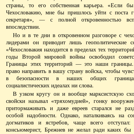
страны, то его собственная карьера. «Если б
Чехословакию, мне бы пришлось уйти с поста г
секретаря», — с полной откровенностью вс
впоследствии.
Но и в те дни в откровенном разговоре с чех
лидерами он приводит лишь геополитические с
«Чехословакия находится в пределах тех территори
годы Второй мировой войны освободил советск
Границы этих территорий — это наши границы
право направить в вашу страну войска, чтобы чувс
в безопасности в наших общих грани
социалистических идеалах ни слова.
В узком кругу он и вообще марксистскую схо
свойски называл «тряхомудией», гонку вооруже
притормаживать и даже евреев старался не раз
особой надобности. Однако, наталкиваясь на со
догматиков и ястребов, чаще всего отступал:
консьюмерист, Брежнев не желал ради каких бы