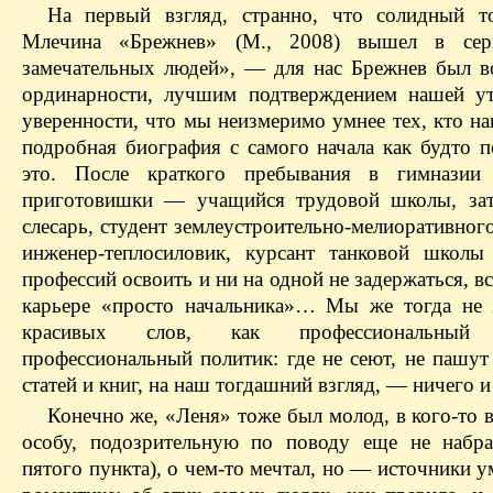
На первый взгляд, странно, что солидный 
Млечина «Брежнев» (М., 2008) вышел в се
замечательных людей», — для нас Брежнев был 
ординарности, лучшим подтверждением нашей у
уверенности, что мы неизмеримо умнее тех, кто на
подробная биография с самого начала как будто п
это. После краткого пребывания в гимназии 
приготовишки — учащийся трудовой школы, зат
слесарь, студент землеустроительно-мелиоративног
инженер-теплосиловик, курсант танковой школ
профессий освоить и ни на одной не задержаться, вс
карьере «просто начальника»… Мы же тогда не 
красивых слов, как профессиональный 
профессиональный политик: где не сеют, не пашут
статей и книг, на наш тогдашний взгляд, — ничего и
Конечно же, «Леня» тоже был молод, в кого-то 
особу, подозрительную по поводу еще не набр
пятого пункта), о чем-то мечтал, но — источники 