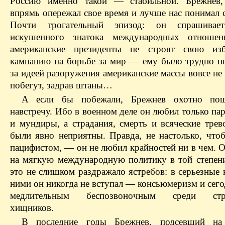
Россию именно такой — стабильной. Брежнев,
впрямь опережал свое время и лучше нас понимал 
Почти трогательный эпизод: он спрашива
искушенного знатока международных отношен
американские президенты не строят свою изб
кампанию на борьбе за мир — ему было трудно по
за идеей разоружения американские массы вовсе не
побегут, задрав штаны…
А если бы побежали, Брежнев охотно п
навстречу. Ибо в военном деле он любил только па
и мундиры, а страдания, смерть и всяческие трев
были явно неприятны. Правда, не настолько, чтоб
пацифистом, — он не любил крайностей ни в чем. 
на мягкую международную политику в той степени
это не слишком раздражало ястребов: в серьезные
ними он никогда не вступал — консьюмеризм и сего
медлительным беспозвоночным среди стре
хищников.
В последние годы Брежнев, подсевший на 