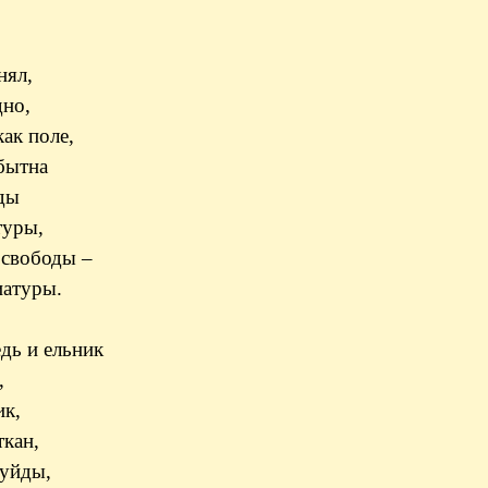
нял,
дно,
ак поле,
бытна
оды
туры,
 свободы –
иатуры.
дь и ельник
,
ик,
ткан,
Суйды,