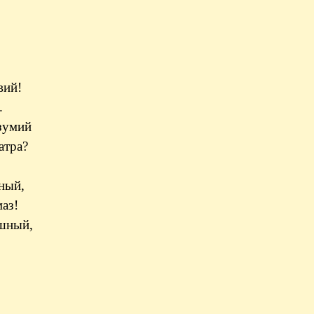
вий!
.
езумий
атра?
ный,
аз!
шный,
,