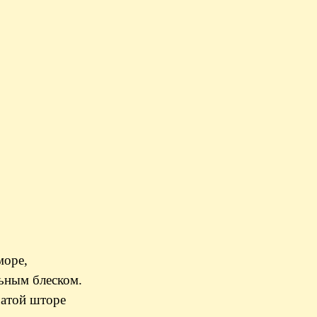
море,
льным блеском.
чатой шторе