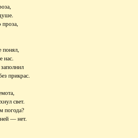
роза,
душе.
о проза,
е понял,
 нас.
 заполнил
без прикрас.
емота,
хнул свет.
ем погода?
сней — нет.