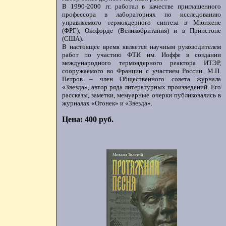
В 1990-2000 гг. работал в качестве приглашенного
профессора в лабораториях по исследованию
управляемого термоядерного синтеза в Мюнхене
(ФРГ), Оксфорде (Великобритания) и в Принстоне
(США).
В настоящее время является научным руководителем
работ по участию ФТИ им. Иоффе в создании
международного термоядерного реактора ИТЭР,
сооружаемого во Франции с участием России. М.П.
Петров – член Общественного совета журнала
«Звезда», автор ряда литературных произведений. Его
рассказы, заметки, мемуарные очерки публиковались в
журналах «Огонек» и «Звезда».
Цена: 400 руб.