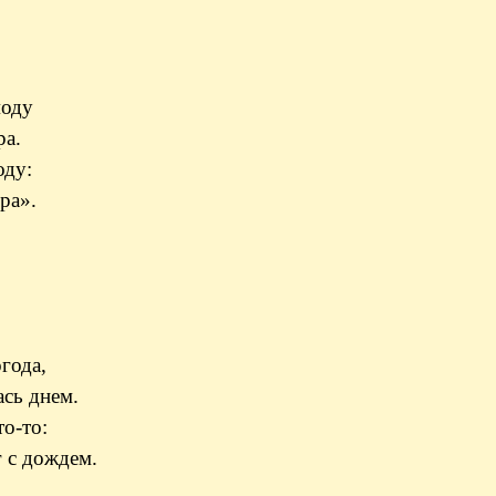
моду
ра.
оду:
ра».
огода,
сь днем.
о-то:
 с дождем.