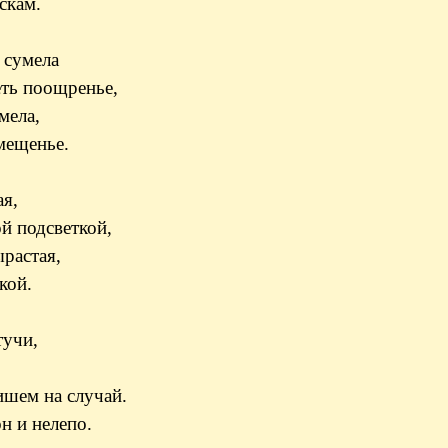
скам.
 сумела
еть поощренье,
мела,
мещенье.
ая,
й подсветкой,
растая,
кой.
тучи,
пишем на случай.
н и нелепо.