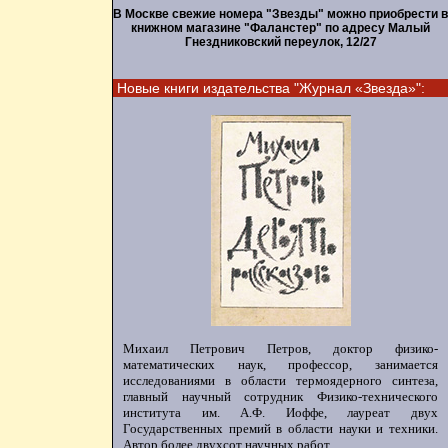
В Москве свежие номера "Звезды" можно приобрести в
книжном магазине "Фаланстер" по адресу Малый
Гнездниковский переулок, 12/27
Новые книги издательства "Журнал «Звезда»":
Михаил Петрович Петров, доктор физико-
математических наук, профессор, занимается
исследованиями в области термоядерного синтеза,
главный научный сотрудник Физико-технического
института им. А.Ф. Иоффе, лауреат двух
Государственных премий в области науки и техники.
Автор более двухсот научных работ.