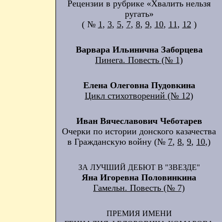
Рецензии в рубрике «Хвалить нельзя
ругать»
( №
1
,
3
,
5
,
7
,
8
,
9
,
10
,
11
,
12
)
Варвара Ильинична Заборцева
Пинега. Повесть (№ 1)
Елена Олеговна Пудовкина
Цикл стихотворений (№ 12)
Иван Вячеславович Чеботарев
Очерки по истории донского казачества
в Гражданскую войну (№
7
,
8
,
9
,
10
,)
ЗА ЛУЧШИЙ ДЕБЮТ В "ЗВЕЗДЕ"
Яна Игоревна Половинкина
Гамельн. Повесть (№ 7)
ПРЕМИЯ ИМЕНИ