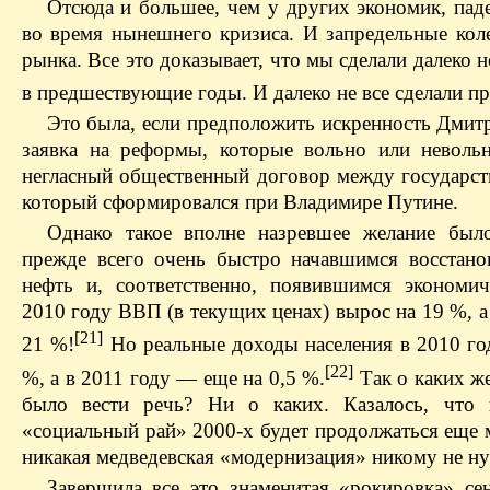
Отсюда и большее, чем у других экономик, пад
во время нынешнего кризиса. И запредельные кол
рынка. Все это доказывает, что мы сделали далеко 
в предшествующие годы. И далеко не все сделали п
Это была, если предположить искренность Дмит
заявка на реформы, которые вольно или неволь
негласный общественный договор между государст
который сформировался при Владимире Путине.
Однако такое вполне назревшее желание был
прежде всего очень быстро начавшимся восстано
нефть и, соответственно, появившимся экономи
2010 году ВВП (в текущих ценах) вырос на 19 %, а
[21]
21 %!
Но реальные доходы населения в 2010 го
[22]
%, а в 2011 году — еще на 0,5 %.
Так о каких ж
было вести речь? Ни о каких. Казалось, что 
«социальный рай» 2000-х будет продолжаться еще 
никакая медведевская «модернизация» никому не н
Завершила все это знаменитая «рокировка» сен