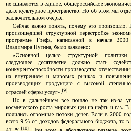
не сшиваются в единое, общероссийское экономичес
даже культурное пространство. Но об этом мы отд
заключительном очерке.
Сейчас важно понять, почему это произошло. К
произошедшей структурной перестройке эконом
программе Грефа, написанной в начале 2000
Владимира Путина, было заявлено:
«Основной целью структурной политики 
следующее десятилетие должно стать содей
конкурентоспособности производства отечественны
на внутреннем и мировых рынках и повышение
производящих продукцию с высокой степенью
[9]
отраслей сферы услуг».
Но в дальнейшем все пошло не так из-за у
космического роста мировых цен на нефть и газ. В
полились огромные потоки денег. Если в 2000 го
всего 9 % от доходов федерального бюджета, то 
[10]
47 %.
При этом в абсолютном размере дохо