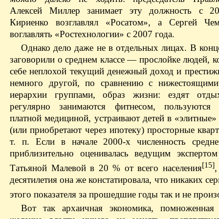
Алексей Миллер занимает эту должность с 20
Кириенко возглавлял «Росатом», а Сергей Чем
воглавлять «Ростехнологии» с 2007 года.
Однако дело даже не в отдельных лицах. В конц
заговорили о среднем классе — прослойке людей, к
себе неплохой текущий денежный доход и престиж
немного другой, по сравнению с нижестоящими
иерархии группами, образ жизни: ездят отдых
регулярно занимаются фитнесом, пользуются 
платной медициной, устраивают детей в «элитные
(или приобретают через ипотеку) просторные квар
т. п. Если в начале 2000-х численность средне
приблизительно оценивалась ведущим эксперто
[15]
Татьяной Малевой в 20 % от всего населения
,
десятилетия она же констатировала, что никаких се
этого показателя за прошедшие годы так и не прои
Вот так архаичная экономика, помноженная 