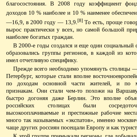
благосостояния. В 2008 году коэффициент фон
доходов 10 % наиболее и 10 % наименее обеспечен
[8]
—16,9, в 2000 году — 13,9.
То есть, проще гово
вырос практически у всех, но самой большой при
наиболее богатых граждан.
В 2000-е годы создался и еще один социальный 
образовались группы регионов, в каждой из кот
имел отчетливую специфику.
Прежде всего необходимо упомянуть столицы —
Петербург, которые стали вполне восточноевропе
по доходам основной части жителей, и по 
признакам. Они стали чем-то похожи на Варшаву,
быстро догоняя даже Берлин. Это вполне объя
российских столицах были сосредото
высокооплачиваемые и престижные рабочие места
много так называемых «экспатов», именно москви
чаще других россиян посещали Европу и как турист
К этой группе примыкали регионы, где добывал