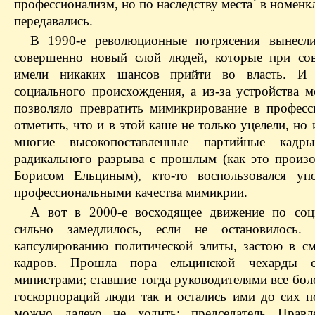
профессионализм, но по наследству места` в номенк
передавались.
В 1990-е революционные потрясения вынесли
совершенно новый слой людей, которые при сов
имели никаких шансов прийти во власть. И 
социального происхождения, а из-за устройства м
позволяло превратить мимикрирование в професс
отметить, что и в этой каше не только уцелели, но
многие высокопоставленные партийные кадр
радикального разрыва с прошлым (как это произо
Борисом Ельциным), кто-то воспользовался у
профессиональными качества мимикрии.
А вот в 2000-е восходящее движение по соц
сильно замедлилось, если не остановилось
капсулированию политической элиты, застою в с
кадров. Прошла пора ельцинской чехарды 
министрами; ставшие тогда руководителями все бо
госкорпораций люди так и остались ими до сих п
можно далеко не ходить: председатель Правл