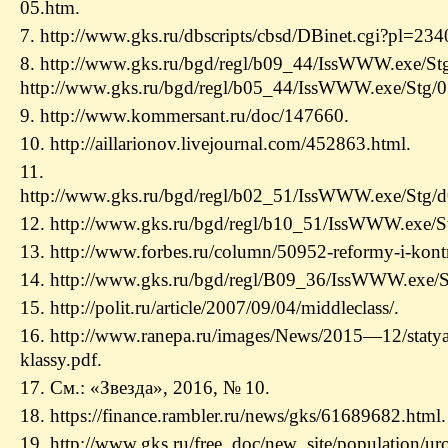
05.htm.
7. http://www.gks.ru/dbscripts/cbsd/DBinet.cgi?pl=23
8. http://www.gks.ru/bgd/regl/b09_44/IssWWW.exe/S
http://www.gks.ru/bgd/regl/b05_44/IssWWW.exe/Stg
9. http://www.kommersant.ru/doc/147660.
10. http://aillarionov.livejournal.com/452863.html.
11.
http://www.gks.ru/bgd/regl/b02_51/IssWWW.exe/Stg/d
12. http://www.gks.ru/bgd/regl/b10_51/IssWWW.exe/
13. http://www.forbes.ru/column/50952-reformy-i-kont
14. http://www.gks.ru/bgd/regl/B09_36/IssWWW.exe/
15. http://polit.ru/article/2007/09/04/middleclass/.
16. http://www.ranepa.ru/images/News/2015—12/statya
klassy.pdf.
17. См.: «Звезда», 2016, № 10.
18. https://finance.rambler.ru/news/gks/61689682.html.
19. http://www.gks.ru/free_doc/new_site/population/u