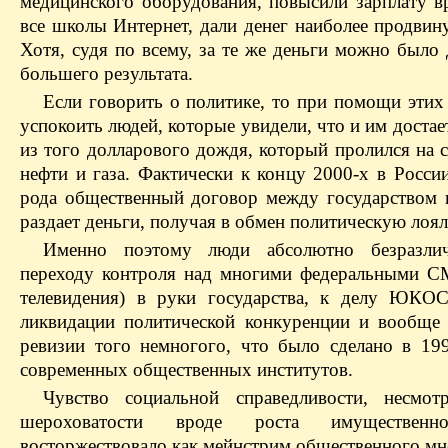
медицинского оборудования, повысили зарплату в
все школы Интернет, дали денег наиболее продвину
Хотя, судя по всему, за те же деньги можно было
большего результата.
Если говорить о политике, то при помощи этих
успокоить людей, которые увидели, что и им достае
из того долларового дождя, который пролился на 
нефти и газа. Фактически к концу 2000-х в Росси
рода общественный договор между государством и
раздает деньги, получая в обмен политическую лоял
Именно поэтому люди абсолютно безразли
переходу контроля над многими федеральными С
телевидения) в руки государства, к делу ЮКОС
ликвидации политической конкуренции и вообще 
ревизии того немногого, что было сделано в 199
современных общественных институтов.
Чувство социальной справедливости, несмот
шероховатости вроде роста имущественно
восторжествовало как мейнстрим общественного м