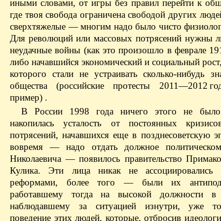
иными словами, от игры без правил перейти к об
где твоя свобода ограничена свободой других люде
сверхтяжелые — многим надо было чисто физиолог
Для революций или массовых потрясений нужны л
неудачные войны (как это произошло в феврале 191
либо начавшийся экономический и социальный рост,
которого стали не устраивать сколько-нибудь зн
общества (российские протесты 2011—2012 г
пример) .
В России 1998 года ничего этого не был
накопилась усталость от постоянных кризис
потрясений, начавшихся еще в позднесоветскую э
вовремя — надо отдать должное политическо
Николаевича — появилось правительство Прима
Кулика. Эти лица никак не ассоциировались 
реформами, более того — были их антипод
работавшему тогда на высокой должности в 
наблюдавшему за ситуацией изнутри, уже то
поведение этих людей, которые, отбросив идеологи