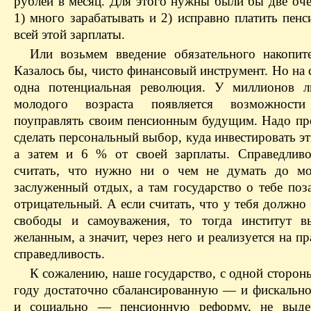
рублей в месяц. Для этого нужны были бы две оч
1) много зарабатывать и 2) исправно платить пен
всей этой зарплаты.
Или возьмем введение обязательного накопите
Казалось бы, чисто финансовый инструмент. Но на
одна потенциальная революция. У миллионов л
молодого возраста появляется возможност
поуправлять своим пенсионным будущим. Надо про
сделать персональный выбор, куда инвестировать эт
а затем и 6 % от своей зарплаты. Справедливо
считать, что нужно ни о чем не думать до мо
заслуженный отдых, а там государство о тебе поза
отрицательный. А если считать, что у тебя должно
свободы и самоуважения, то тогда институт в
желанным, а значит, через него и реализуется на п
справедливость.
К сожалению, наше государство, с одной стороны
году достаточно сбалансированную — и фискально
и социально — пенсионную реформу, не выде