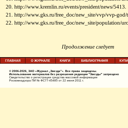
20. http://www.kremlin.ru/events/president/news/5413.
21. http://www.gks.ru/free_doc/new_site/vvp/vvp-god/
22. http://www.gks.ru/free_doc/new_site/population/u
Продолжение следует
ГЛАВНАЯ
О ЖУРНАЛЕ
КНИГИ
БИБЛИОГРАФИЯ
КУПИ
© 2006-2026, ЗАО «Журнал „Звезда”». Все права защищены.
Использование материалов без разрешения редакции "Звезды" запрещено
Свидетельство о регистрации средства массовой информации
Роскомнадзора ПИ № ФС77-45485 от 22 июня 2011 г.