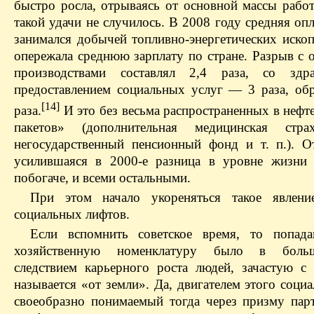
быстро росла, отрываясь от основной массы рабо
такой удачи не случилось. В 2008 году средняя опл
занимался добычей топливно-энергетических ископ
опережала среднюю зарплату по стране. Разрыв с
производствами составлял 2,4 раза, со здр
предоставлением социальных услуг — 3 раза, об
[14]
раза.
И это без весьма распространенных в нефт
пакетов» (дополнительная медицинская стр
негосударственный пенсионный фонд и т. п.). О
усилившаяся в 2000-е разница в уровне жизни
побогаче, и всеми остальными.
При этом начало укореняться такое явление
социальных лифтов.
Если вспомнить советское время, то попада
хозяйственную номенклатуру было в больш
следствием карьерного роста людей, зачастую с 
называется «от земли». Да, двигателем этого соци
своеобразно понимаемый тогда через призму пар