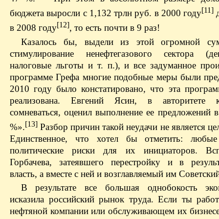
[11]
бюджета выросли с 1,132 трлн руб. в 2000 году
д
[12]
в 2008 году
, то есть почти в 9 раз!
Казалось бы, выдели из этой огромной су
стимулирование ненефтегазового сектора (д
налоговые льготы и т. п.), и все задуманное прои
программе Грефа многие подобные меры были пре
2010 году было констатировано, что эта програм
реализована. Евгений Ясин, в авторитете 
сомневаться, оценил выполнение ее предложений 
[13]
%».
Разбор причин такой неудачи не является це
Единственное, что хотел бы отметить: любы
политические риски для их инициаторов. В
Горбачева, затеявшего перестройку и в резуль
власть, а вместе с ней и возглавляемый им Советски
В результате все большая однобокость эко
исказила российский рынок труда. Если ты работ
нефтяной компании или обслуживающем их бизнесе,