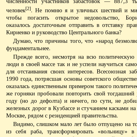
численности участников забастовок — 887,3 т
[2]
человек
. Не помню я и уличных шествий и ми
чтобы погасить открытое недовольство, Бор
оказалось достаточным отправить в отставку пра
Кириенко и руководство Центрального банка?
Думаю, что причины того, что «народ безмолвс
фундаментальнее.
Прежде всего, несмотря на всю политическую 
люди в своей массе так и не успели научиться сам
для отстаивания своих интересов. Всесоюзная за
1990 года, потрясшая основы советского обществе
оказалась единственным примером такого политичес
же горняки пробовали повторить свой тогдашний 
году (но до дефолта) и ничего, по сути, не доб
железных дорог в Кузбассе и стучанием касками на
Москве, рядом с резиденцией правительства.
Видимо, слишком мало лет было отпущено на то
из себя раба, трансформировать «вольницу» в