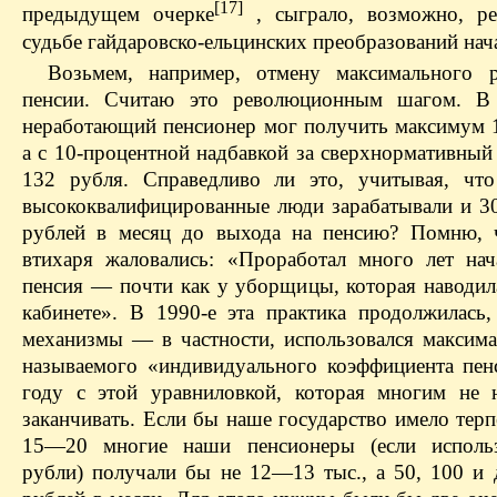
[17]
предыдущем очерке
, сыграло, возможно, 
судьбе гайдаровско-ельцинских преобразований нач
Возьмем, например, отмену максимального р
пенсии. Считаю это революционным шагом. 
неработающий пенсионер мог получить максимум 1
а с 10-процентной надбавкой за сверхнормативны
132 рубля. Справедливо ли это, учитывая, чт
высококвалифицированные люди зарабатывали и 30
рублей в месяц до выхода на пенсию? Помню, 
втихаря жаловались: «Проработал много лет нач
пенсия — почти как у уборщицы, которая наводил
кабинете». В 1990-е эта практика продолжилась,
механизмы — в частности, использовался максима
называемого «индивидуального коэффициента пен
году с этой уравниловкой, которая многим не н
заканчивать. Если бы наше государство имело терпе
15—20 многие наши пенсионеры (если исполь
рубли) получали бы не 12—13 тыс., а 50, 100 и 