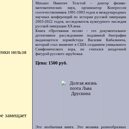
Михаил Никитич Толстой – доктор физико-
математических наук, организатор Конгрессов
соотечественников 1991-1993 годов и международных
научных конференций по истории русской эмиграции
2003-2022 годов, исследователь культурного наследия
русской эмиграции ХХ века.
Книга «Протяжная песня» - это документальное
детективное расследование подлинной биографии
выдающегося хормейстера Василия Кибальчича,
который стал знаменит в США созданием уникального
Симфонического хора, но считался загадочной
енки нельзя
фигурой русского зарубежья.
Цена: 1500 руб.
ре замещает
Это необычная книга. Это мозаика разнообразных