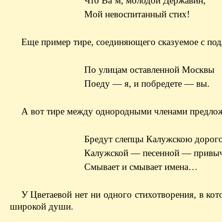
Что Ва`м, молодой Державин,
Мой невоспитанный стих!
Еще пример тире, соединяющего сказуемое с по
По улицам оставленной Москвы
Поеду — я, и побредете — вы.
А вот тире между однородными членами предло
Бредут слепцы Калужскою дорог
Калужской — песенной — привыч
Смывает и смывает имена…
У Цветаевой нет ни одного стихотворения, в ко
широкой души.