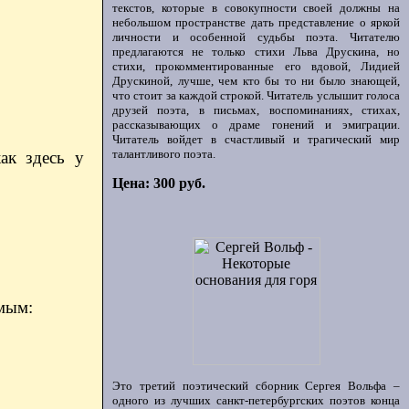
текстов, которые в совокупности своей должны на
небольшом пространстве дать представление о яркой
личности и особенной судьбы поэта. Читателю
предлагаются не только стихи Льва Друскина, но
стихи, прокомментированные его вдовой, Лидией
Друскиной, лучше, чем кто бы то ни было знающей,
что стоит за каждой строкой. Читатель услышит голоса
друзей поэта, в письмах, воспоминаниях, стихах,
рассказывающих о драме гонений и эмиграции.
Читатель войдет в счастливый и трагический мир
талантливого поэта.
ак здесь у
Цена: 300 руб.
емым:
Это третий поэтический сборник Сергея Вольфа –
одного из лучших санкт-петербургских поэтов конца