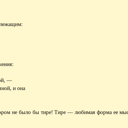
длежащим:
жения:
ой, —
ной, и она
тором не было бы тире! Тире — любимая форма ее мыс