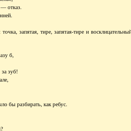
 — отказ.
нней.
точка, запятая, тире, запятая-тире и восклицательны
азу б,
 за зуб!
але,
ло бы разбирать, как ребус.
и?