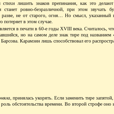
и стихи лишить знаков препинания, как это делаю
я станет ровно-безразличной, при этом звучать бу
я, разве, не от старого, огня… Но смысл, указанный
о потеряет в этом случае.
яется в печати в 60‑е годы XVIII века. Считалось, что
авшийся, но на самом деле знак тире под названием
. Барсова. Карамзин лишь способствовал его распрост
оняла
, принялась укорять. Если заменить тире запятой
т роль обстоятельства времени. Во второй строфе оно 