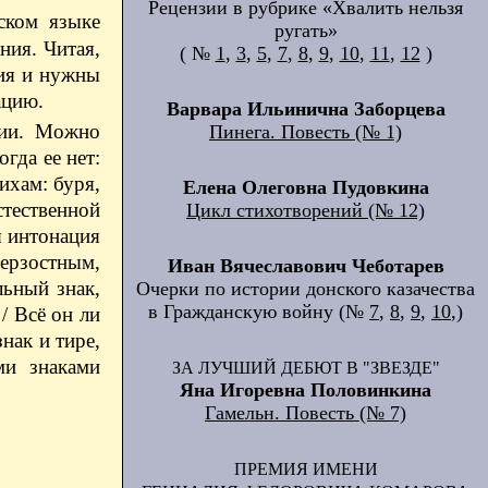
Рецензии в рубрике «Хвалить нельзя
ком языке
ругать»
ния. Читая,
( №
1
,
3
,
5
,
7
,
8
,
9
,
10
,
11
,
12
)
ния и нужны
ацию.
Варвара Ильинична Заборцева
зии. Можно
Пинега. Повесть (№ 1)
гда ее нет:
хам: буря,
Елена Олеговна Пудовкина
стественной
Цикл стихотворений (№ 12)
я интонация
дерзостным,
Иван Вячеславович Чеботарев
ьный знак,
Очерки по истории донского казачества
в Гражданскую войну (№
7
,
8
,
9
,
10
,)
/ Всё он ли
знак и тире,
ми знаками
ЗА ЛУЧШИЙ ДЕБЮТ В "ЗВЕЗДЕ"
Яна Игоревна Половинкина
Гамельн. Повесть (№ 7)
ПРЕМИЯ ИМЕНИ