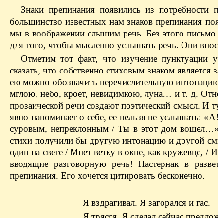
Знаки препинания появились из потребности п
большинство известных нам знаков препинания поя
мы в воображении слышим речь. Без этого письмо
для того, чтобы мысленно услышать речь. Они вно
Отметим тот факт, что изучение пунктуации 
сказать, что собственно стиховым знаком является з
ею можно обозначить перечислительную интонацию
мглою, небо, кроет, невидимкою, луна… и т. д. От
прозаической речи создают поэтический смысл. И т
явно напоминает о себе, ее нельзя не услышать: «
суровым, непреклонным / Ты в этот дом вошел…» 
стихи получили бы другую интонацию и другой смы
один на свете / Мнет ветку в окне, как кружевце, / 
вводящие разговорную речь! Пастернак в разве
препинания. Его хочется цитировать бесконечно.
Я вздрагивал. Я загорался и гас.
Я трясся. Я сделал сейчас предло