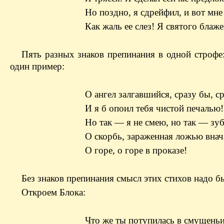
Но поздно, я сдрейфил, и вот мне
Как жаль ее слез! Я святого блаже
Пять разных знаков препинания в одной строфе: 
один пример:
О ангел залгавшийся, сразу бы, ср
И я б опоил тебя чистой печалью!
Но так — я не смею, но так — зуб
О скорбь, зараженная ложью внач
О горе, о горе в проказе!
Без знаков препинания смысл этих стихов надо бы
Откроем Блока:
Что же ты потупилась в смущень