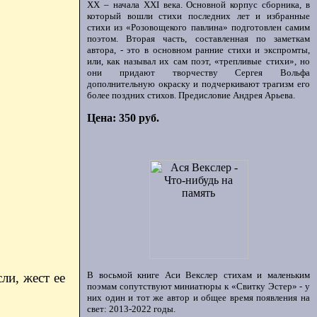
ХХ – начала XXI века. Основной корпус сборника, в
который вошли стихи последних лет и избранные
стихи из «Розовощекого павлина» подготовлен самим
поэтом. Вторая часть, составленная по заметкам
автора, - это в основном ранние стихи и экспромты,
или, как называл их сам поэт, «трепливые стихи», но
они придают творчеству Сергея Вольфа
дополнительную окраску и подчеркивают трагизм его
более поздних стихов. Предисловие Андрея Арьева.
Цена: 350 руб.
В восьмой книге Аси Векслер стихам и маленьким
ли, жест ее
поэмам сопутствуют миниатюры к «Свитку Эстер» - у
них один и тот же автор и общее время появления на
свет: 2013-2022 годы.