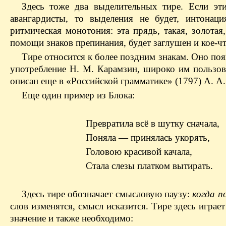
Здесь тоже два выделительных тире. Если эт
авангардисты, то выделения не будет, интонаци
ритмическая монотония: эта прядь, такая, золота
помощи знаков препинания, будет заглушен и кое-чт
Тире относится к более поздним знакам. Оно появл
употребление Н. М. Карамзин, широко им пользов
описан еще в «Российской грамматике» (1797) А. А
Еще один пример из Блока:
Превратила всё в шутку сначала,
Поняла — принялась укорять,
Головою красивой качала,
Стала слезы платком вытирать.
Здесь тире обозначает смысловую паузу:
когда п
слов изменятся, смысл исказится. Тире здесь играе
значение и также необходимо: