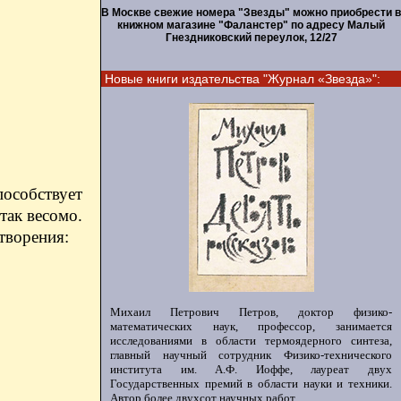
В Москве свежие номера "Звезды" можно приобрести в
книжном магазине "Фаланстер" по адресу Малый
Гнездниковский переулок, 12/27
Новые книги издательства "Журнал «Звезда»":
особствует
так весомо.
творения:
Михаил Петрович Петров, доктор физико-
математических наук, профессор, занимается
исследованиями в области термоядерного синтеза,
главный научный сотрудник Физико-технического
института им. А.Ф. Иоффе, лауреат двух
Государственных премий в области науки и техники.
Автор более двухсот научных работ.