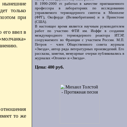
т нынешние
В 1990-2000 гг. работал в качестве приглашенного
профессора в лабораториях по исследованию
дет только
управляемого термоядерного синтеза в Мюнхене
 поэтом при
(ФРГ), Оксфорде (Великобритания) и в Принстоне
(США).
В настоящее время является научным руководителем
работ по участию ФТИ им. Иоффе в создании
 его ввел в
международного термоядерного реактора ИТЭР,
 «молчанка»
сооружаемого во Франции с участием России. М.П.
Петров – член Общественного совета журнала
ранению.
«Звезда», автор ряда литературных произведений. Его
рассказы, заметки, мемуарные очерки публиковались в
журналах «Огонек» и «Звезда».
Цена: 400 руб.
, отношения
имеет то же