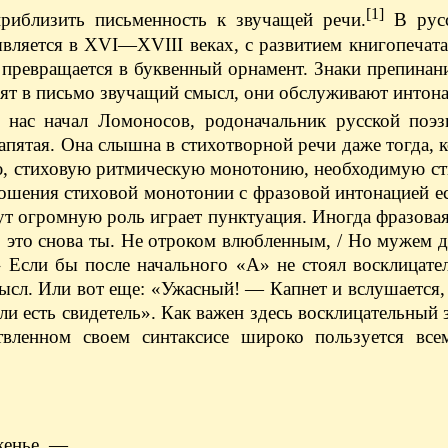
[1]
риблизить письменность к звучащей речи.
В русс
вляется в XVI—XVIII веках, с развитием книгопечата
 превращается в буквенный орнамент. Знаки препина
сят в письмо звучащий смысл, они обслуживают интон
у нас начал Ломоносов, родоначальник русской поэ
апятая. Она слышна в стихотворной речи даже тогда, ко
, стиховую ритмическую монотонию, необходимую сти
ношения стиховой монотонии с фразовой интонацией е
ут огромную роль играет пунктуация. Иногда фразова
А! это снова ты. Не отроком влюбленным, / Но мужем 
Если бы после начального «А» не стоял восклицател
сл. Или вот еще: «Ужасный! — Капнет и вслушается, 
Или есть свидетель». Как важен здесь восклицательный 
твленном своем синтаксисе широко пользуется все
женье, —