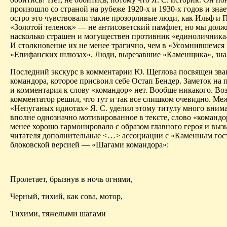
произошло со страной на рубеже 1920-х и 1930-х годов и знае
остро это чувствовали такие прозорливые люди, как Ильф и П
«Золотой теленок» — не антисоветский памфлет, но мы долж
насколько страшен и могуществен противник «единоличника
И столкновение их не менее трагично, чем в «Усомнившемся
«
Епифанских
шлюзах». Люди, вырезавшие «Каменщика», знал
Последний экскурс в комментарии Ю. Щеглова посвящен зв
командора, которое присвоил себе Остап Бендер. Заметок на п
и комментария к слову «командор» нет. Вообще никакого. Во
комментатор решил, что тут и так все слишком очевидно. Меж
«Непуганых
идиотах
» Я. С. уделил этому титулу много вним
вполне однозначно мотивированное в тексте, слово «командо
менее
хорошо гармонировало с образом главного героя и выз
читателя дополнительные <…> ассоциации с «Каменным гост
блоковской
версией — «Шагами командора»:
Пролетает, брызнув в ночь огнями,
Черный, тихий, как сова, мотор,
Тихими, тяжелыми шагами