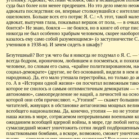
суда был более или менее предрешен. Но это дело имело нео
адвоката последствия: он, впервые столкнувшийся с интелли
ошеломлен. Больше всех его потряс Я. С.: «А этот, такой мал
адвокат, выпучив глаза, показывал вершок от пола, — в очка
боится!» Не знаю, боялся — не боялся, но в книге об отце пи
никогда не был особенно храбрым человеком, скорее наоборот
казалось ему само собой разумеющимся» (о заступничестве С. 
учеников в 1938-м). И зачем сидеть в шкафу?
Безутешный? Вот уж чего бы я никогда не подумал о Я. С. —
всегда бодром, ироничном, любившем и посмеяться, и похихи
человеке, по словам его сына, «крайне политизированном, н
социал-демократе» (другие, не без оснований, видели в нем и
народника). Да, его мало утешала перестройка, но только до а
го. А в «Истории одной жизни» он посчитал возможным тако
которое не снилось и самым оптимистичным демократам — 
автономию», самоопределение не наций, а личностей на осно
которой они себя причисляют. «„Утопия!” — скажет большин
читателей, живущих в обстановке антагонизма мощных вели
всеобщего национализма. Да, конечно, утопия — но не утопи
наша жизнь в мире, сотрясаемом непрерывными военными к
ожиданием всеобщей ядерной войны, в мире, где любой
него
сумасшедший может уничтожить сотни людей подброшенны
пластиковыми бомбами, а вскоре, возможно, сможет уничтож
тысяч — самодельными атомными снарядами? Все наши разг