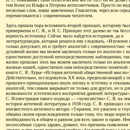
тем более из Ильфа и Петрова
антисоветчиков
. Просто он вид
несколько слов, ловко замеченных Главлитом, через всю сере
перемигиваются с современным читателем.
Здесь пришла пора вспомнить второй принцип, которому бы
привержены и С. Я., и Я. С. Принцип этот далеко не так бесс
верность источнику. Сейчас мало найдется историков, да и
литературоведов, которые решатся ему следовать.
«Изучение 
только допускает, но и требует аналогий с современностью: «
духовной жизни мы можем заключать только по аналогии с н
единственно доступной непосредственному наблюдению, так
жизни прошлых эпох мы можем заключать только по аналоги
жизнью нашей, единственно нам непосредственно понятной 
книги С. Я. Лурье «История античной общественной мысли»)
Действительно, исследователь XX века, предполагающий у п
прошлого принципиально иную логику и эстетику и отказы
аналогий, тем самым закрывает не только для других, но и дл
возможности эстетического восприятия древней литературы»
С. Иллюстрация такого подхода — «хулиганство» С. Я. на ле
истории античной литературы в 1938 году.
С. Я. приводил сл
неизвестного античного автора: «Тирания, это ужасное и гну
обязана своим происхождением только тому, что люди перес
необходимость
в общем и равном для всех законе и праве. Не
неспособные судить здраво, думают, что причины появления
другие, и что люди лишаются свободы без всякой вины с их 