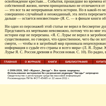
освобождение крестьян… События, прошедшие во времена е
собственной жизни, ничем принципиально не отличаются от 
— это все та же непрерывная лента истории.
Но в какой-то м
совершенно случайный и неожиданный, эта лента перерезаетс
дальше — остается неизвестным» (Я. С. — в финале книги об 
Ни один из персонажей этой статьи не верил в бессмертие ду
Представить их мертвыми невозможно, потому что во мне эта
истории еще не перерезана.
«Я. С. Лурье не верил в загробно
существование, но говорил, что единственное, чего бы он хот
смерти, — чтобы и в загробный мир проникала
нецензурован
информация о судьбе его страны и всего мира» (Л. Я. Лурье.
К
Лурье Я. С. Россия древняя и Россия новая.
С. 10).
По радио, 
ГЛАВНАЯ
О ЖУРНАЛЕ
КНИГИ
БИБЛИОГРАФИЯ
КУПИТ
© 2006-2026, ЗАО «Журнал „Звезда”». Все права защищены.
Использование материалов без разрешения редакции "Звезды" запрещено
Свидетельство о регистрации средства массовой информации
Роскомнадзора ПИ № ФС77-45485 от 22 июня 2011 г.