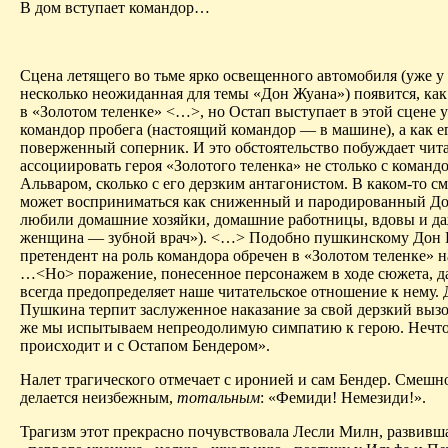
В дом вступает командор…
Сцена летящего во тьме ярко освещенного автомобиля (уже у
несколько неожиданная для темы «Дон Жуана») появится, как
в «Золотом теленке» <…>, но Остап выступает в этой сцене у
командор пробега (настоящий командор — в машине), а как е
поверженный соперник. И это обстоятельство побуждает чит
ассоциировать героя «Золотого теленка» не столько с команд
Альваром
, сколько с его дерзким антагонистом. В каком-то с
может восприниматься как сниженный и пародированный До
любили домашние хозяйки, домашние работницы, вдовы и да
женщина — зубной врач»). <…> Подобно
пушкинскому
Дон
претендент на роль командора обречен в «Золотом теленке» 
…<Но> поражение, понесенное персонажем в ходе сюжета, д
всегда предопределяет наше читательское отношение к нему.
Пушкина терпит заслуженное наказание за свой дерзкий вызов
же мы испытываем непреодолимую симпатию к герою. Нечто
происходит и с Остапом
Бендером
».
Налет
трагического
отмечает с иронией и сам Бендер.
Смешн
делается неизбежным,
тотальным
: «
Фемиди
!
Немезиди
!».
Трагизм этот прекрасно почувствовала
Лесли
Милн
, развивш