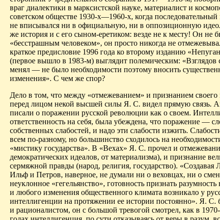
враг диалектики в марксистской науке, материалист и космоп
советском обществе 1930-х—1960-х, когда последовательный
не вписывался ни в официальную, ни в оппозиционную идео
же история и с его сыном-еретиком: везде не к месту! Он не 
«бесстрашным человеком», он просто никогда не отмежевыва
краткое предисловие 1996 года ко второму изданию «Непуг
(первое вышло в 1983-м) выглядит полемическим: «Взглядов 
менял — не было
необходимости
поэтому вносить существен
изменения». С чем же спор?
Дело в том, что между «отмежеванием» и признанием своего
перед лицом некой высшей силы Я. С. видел прямую связь. 
писали о поражении русской революции как
о
своем. Интелл
ответственность на себя, была убеждена, что поражение — сл
собственных слабостей, и надо эти слабости изжить. Слабост
всем по-разному, но большинство сходилось на необходимост
«мистику государства». В «Вехах» Я. С. прочел и отмежевани
демократических идеалов, от материализма), и признание ве
сермяжной правды (народ, религия, государство). «Создавая
Ильф и Петров, наверное, не думали ни о веховцах, ни о сме
неуклонное «гегельянство», готовность признать разумность в
и любого изменения общественного климата возникало у рус
интеллигенции на протяжен
ии ее и
стории постоянно». Я. С.
и рационалистом, он с большой тревогой смотрел, как в 197
годах интеллигенция, по
сути
отказываясь от веры в разум, в