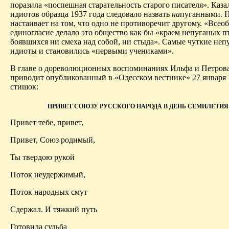
поразила «поспешная старательность старого писателя». Каза
идиотов
образца 1937 года следовало назвать
на
пуганными. Н
настаивает на том, что одно не противоречит другому. «Всео
единогласие делало это общество как бы «краем непуганых п
боявшихся ни смеха над собой, ни стыда». Самые чуткие неп
идиоты
и становились «первыми учениками».
В главе о дореволюционных воспоминаниях Ильфа и Петрова
приводит опубликованный в «Одесском вестнике» 27 января 
стишок:
ПРИВЕТ СОЮЗУ РУССКОГО НАРОДА В ДЕНЬ СЕМИЛЕТИЯ
Привет тебе, привет,
Привет, Союз родимый,
Ты твердою рукой
Поток неудержимый,
Поток народных смут
Сдержал. И тяжкий путь
Готовила судьба