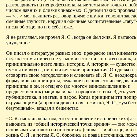
разговаривать на непрофессиональные темы мог только с не
числом давних и близких знакомых. С детьми таких проблем 
— <…> мог начинать разговор прямо с шутки, говорил завед
смешные глупости, нарушал обычные воспитательные „табу”»
писал об отце, но и о себе тоже.
Я не разглядел, не прочел Я. С., когда он был жив. Я пытаюсь
упущенное
.
Он писал о литературе разных эпох, прекрасно знал кинемат
вкусах его мы ничего не узнаем из его книг: он всего лишь, и
принципиально всего лишь, историк. А историк — существо,
нужны ни вкусы, ни политические пристрастия. Он должен л
оговорить свою методологию и следовать ей. Я. С. неоднокр
формулировал принципы, лежащие в основе его исследований
принципы и он, и отец его (во многом единомышленник и
предшественник) защищали, как городские стены. Здесь уме
публицистика, и эпатаж, и пафос. Когда принципы эти попир
окружающими (а происходило это всю жизнь), Я. С., «ум бе
безутешный», впадал в бешенство.
«С. Я. настаивал на том, что установление исторических факт
выводить из «общей исторической точки зрения» — оно мож
основываться только на источнике» (снова — и об отце, и о с
жизнь С. Я., а потом Я. С. боролись за права источника, про