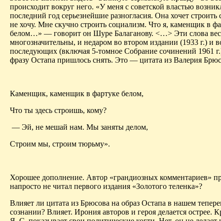
происходит вокруг него. «У меня с советской властью возник
последний год серьезнейшие разногласия. Она хочет строить 
не хочу. Мне скучно строить социализм. Что я, каменщик в ф
белом…» — говорит он Шуре
Балаганову
. <…> Эти слова ве
многозначительны, и недаром во втором издании (1933 г.) и в
последующих (включая 5-томное Собрание сочинений 1961 г
фразу Остапа пришлось снять. Это — цитата из Валерия Брюс
Каменщик, каменщик в фартуке белом,
Что ты здесь строишь, кому?
— Эй, не мешай нам. Мы заняты делом,
Строим мы, строим тюрьму».
Хорошее дополнение. Автор «грандиозных комментариев» пр
напросто не читал первого издания «Золотого теленка»?
Влияет ли цитата из Брюсова на образ Остапа в нашем тепер
сознании? Влияет. Ирония авторов и героя делается острее. К
Я. С. показывает свои политические когти. Нет, он не делает