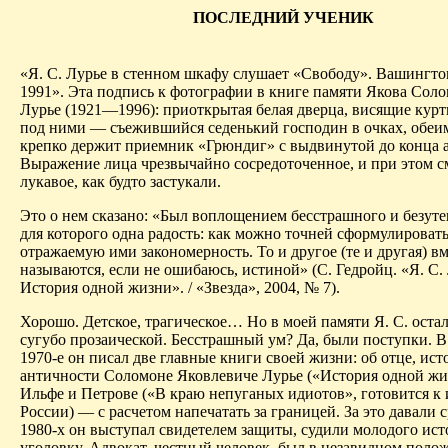
ПОСЛЕДНИЙ УЧЕНИК
«Я. С. Лурье в стенном шкафу слушает «Свободу». Вашингто
1991». Эта подпись к фотографии в книге памяти Якова Сол
Лурье (1921—1996): приоткрытая белая дверца, висящие курт
под ними — съежившийся седенький господин в очках, обеи
крепко держит приемник «
Грюндиг
» с выдвинутой до конца 
Выражение лица чрезвычайно сосредоточенное, и при этом 
лукавое, как будто застукали.
Это о нем сказано: «Был воплощением бесстрашного и безуте
для которого одна радость: как можно точней сформулироват
отражаемую ими закономерность.
То и другое (те и другая) в
называются, если не ошибаюсь, истиной» (С. Гедройц.
«Я. С.
История одной жизни». / «Звезда», 2004, № 7).
Хорошо. Детское, трагическое
… Н
о в моей памяти Я. С. оста
сугубо прозаической. Бесстрашный ум? Да, были поступки. 
1970-е он писал две главные книги своей жизни: об отце, ист
античности Соломоне Яковлевиче Лурье («История одной жи
Ильфе и Петрове («В краю непуганых
идиотов
», готовится к
России) — с расчетом напечатать за границей. За это давали с
1980-х он выступал свидетелем защиты, судили молодого ис
уголовку
. Адвокат, честный человек, был в незавидном поло