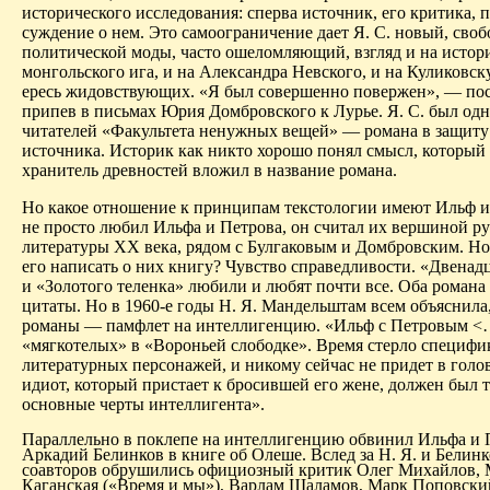
исторического исследования:
сперва
источник, его критика, 
суждение о нем. Это самоограничение дает Я. С. новый, сво
политической моды, часто ошеломляющий, взгляд и на исто
монгольского ига, и на Александра Невского, и на Куликовску
ересь
жидовствующих
. «Я был совершенно повержен», — по
припев в письмах Юрия Домбровского к Лурье. Я. С. был од
читателей «Факультета ненужных вещей» — романа в защиту
источника. Историк как никто хорошо понял смысл, который
хранитель древностей вложил в название романа.
Но какое отношение к принципам текстологии имеют Ильф и 
не просто любил Ильфа и Петрова, он считал их вершиной р
литературы ХХ века, рядом с Булгаковым и Домбровским. Но
его написать о них книгу? Чувство справедливости. «Двенадц
и «Золотого теленка» любили и любят почти все. Оба романа
цитаты. Но в 1960-е годы Н. Я. Мандельштам всем объяснила,
романы — памфлет на интеллигенцию. «Ильф с Петровым <
«мягкотелых» в «Вороньей слободке». Время стерло специфи
литературных персонажей, и никому сейчас не придет в голо
идиот
, который пристает к бросившей его жене, должен был 
основные черты интеллигента».
Параллельно в поклепе на интеллигенцию обвинил Ильфа и 
Аркадий
Белинков
в книге об
Олеше
. Вслед за Н. Я. и
Белин
соавторов обрушились официозный критик Олег Михайлов,
Каганская («Время и мы»),
Варлам
Шаламов, Марк Поповски