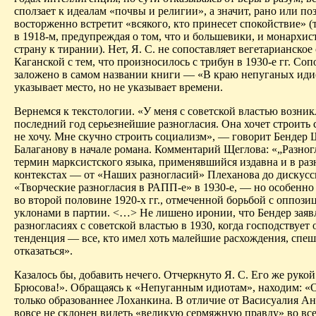
сползает к идеалам «почвы и религии», а значит, рано или по
восторженно встретит «всякого, кто принесет спокойствие» (т
в 1918-м, предупреждая о том, что и большевики, и монархис
страну к тирании). Нет, Я. С. не сопоставляет вегетарианское
Каганской с тем, что произносилось с трибун в 1930-е гг. Со
заложено в самом названии книги — «В краю непуганых
иди
указывает место, но не указывает времени.
Вернемся к текстологии. «У меня с советской властью возник
последний год серьезнейшие разногласия. Она хочет строить 
не хочу. Мне скучно строить социализм», — говорит Бендер
Балаганову
в начале романа. Комментарий Щеглова: «„Разно
термин марксистского языка, применявшийся издавна и в ра
контекстах — от «Наших разногласий» Плеханова до дискус
«Творческие разногласия в
РАПП-е
» в 1930-е, — но особенн
во второй половине 1920-х гг., отмеченной борьбой с оппози
уклонами в партии. <…> Не лишено иронии, что Бендер заявл
разногласиях с советской властью в 1930, когда господствует 
тенденция — все, кто имел хоть малейшие расхождения, спеш
отказаться».
Казалось бы, добавить нечего. Отчеркнуто Я. С. Его же рукой
Брюсова!». Обращаясь к «
Непуганным
идиотам
», находим: «
только образованнее
Лоханкина
. В отличие от
Васисуалия
Анд
вовсе не склонен видеть «великую сермяжную правду» во все