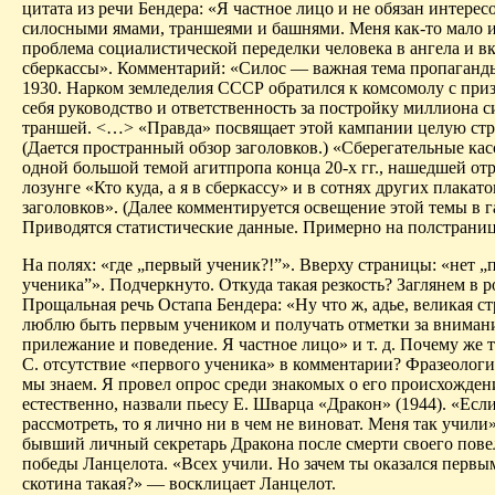
цитата из речи
Бендера
: «Я частное лицо и не обязан интерес
силосными ямами, траншеями и башнями. Меня как-то мало 
проблема социалистической переделки человека в ангела и в
сберкассы». Комментарий: «Силос — важная тема пропаганды
1930. Нарком земледелия СССР обратился к комсомолу с приз
себя руководство и ответственность за постройку миллиона 
траншей. <…> «Правда» посвящает этой кампании целую стр
(Дается пространный обзор заголовков.) «Сберегательные ка
одной большой темой агитпропа конца 20-х гг., нашедшей от
лозунге «Кто куда, а я в сберкассу» и в сотнях других плакато
заголовков».
(Далее комментируется освещение этой темы в г
Приводятся статистические данные.
Примерно на полстраниц
На полях: «где „первый ученик?!”». Вверху страницы: «нет „
ученика”». Подчеркнуто. Откуда такая резкость? Заглянем в р
Прощальная речь Остапа
Бендера
: «Ну что ж,
адье
, великая ст
люблю быть первым учеником и получать отметки за вниман
прилежание и поведение. Я частное лицо» и т. д. Почему же 
С. отсутствие «первого ученика» в комментарии? Фразеологи
мы знаем. Я провел опрос среди знакомых о его происхожден
естественно, назвали пьесу Е. Шварца «Дракон» (1944). «Есл
рассмотреть, то я лично ни в чем не виноват. Меня так учили
бывший личный секретарь Дракона после смерти своего пове
победы
Ланцелота
. «Всех учили. Но зачем ты оказался первы
скотина такая?» — восклицает
Ланцелот
.