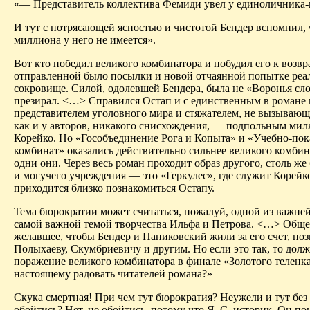
«— Представитель коллектива
Фемиди
увел у единоличника
И тут с потрясающей ясностью и чистотой Бендер вспомнил, 
миллиона у него не имеется».
Вот кто победил великого комбинатора и побудил
его
к возвр
отправленной было посылки и новой отчаянной попытке реал
сокровище. Силой, одолевшей
Бендера
, была не «Воронья сло
презирал. <…> Справился Остап и с единственным в роман
представителем уголовного мира и стяжателем, не вызывающ
как и у авторов, никакого снисхождения, — подпольным ми
Корейко
. Но «
Гособъединение
Рога и Копыта» и «Учебно-пок
комбинат» оказались действительно сильнее великого комбин
одни они. Через весь роман проходит образ другого, столь же 
и могучего учреждения — это «Геркулес», где служит
Корейк
приходится близко познакомиться Остапу.
Тема бюрократии может считаться, пожалуй, одной из важней
самой важной темой творчества Ильфа и Петрова. <…> Обще
желавшее, чтобы Бендер и
Паниковский
жили за его счет, поз
Полыхаеву
,
Скумбриевичу
и другим. Но если это так, то дол
поражение великого комбинатора в финале «Золотого теленка
настоящему радовать читателей романа?»
Скука смертная! При чем тут бюрократия? Неужели и тут без
обойтись? Нет, не обойтись, потому что Я. С. историк. Он по