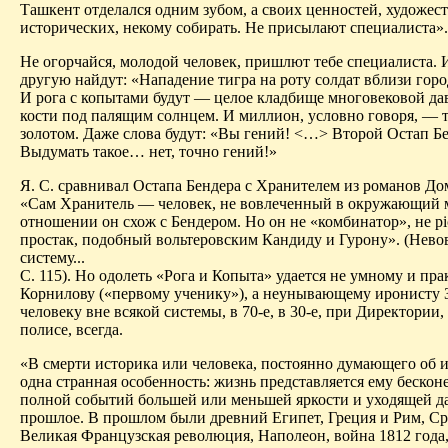
Ташкент отделался одним зубом, а своих ценностей, художес
исторических, некому собирать. Не присылают специалиста».
Не огорчайся, молодой человек, пришлют тебе специалиста. 
другую найдут: «Нападение тигра на роту солдат вблизи горо
И рога с копытами будут — целое кладбище многовековой да
кости под палящим солнцем. И миллион, условно говоря, — 
золотом. Даже слова будут: «Вы гений! <…> Второй Остап Бе
Выдумать такое… нет, точно гений
!»
Я. С. сравнивал Остапа
Бендера
с Хранителем из романов До
«Сам Хранитель — человек, не вовлеченный в окружающий м
отношении он схож с
Бендером
. Но он не «комбинатор», не
pi
простак, подобный вольтеровским
Кандиду
и Гурону».
(
Нево
систему...
С. 115).
Но одолеть «Рога и Копыта» удается не умному и пр
Корнилову («первому ученику»), а неунывающему
иронисту
человеку вне всякой системы, в 70-е, в 30-е, при Директории
полисе, всегда.
«В смерти историка или человека, постоянно думающего об и
одна странная особенность: жизнь представляется ему бескон
полной событий большей или меньшей яркости и уходящей да
прошлое.
В прошлом были древний Египет, Греция и Рим, Ср
Великая Французская революция, Наполеон, война 1812 года,