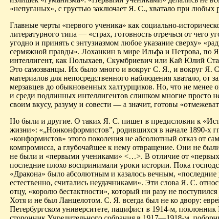
«непуганых», с грустью заключает Я. С., хватало при любых 
Главные черты «первого ученика» как социально-историческ
литературного типа — «страх, готовность отречься от чего уг
угодно и принять с энтузиазмом любое указание сверху» «ра
сермяжной правды».
Лоханкин
в мире Ильфа и Петрова, по Я.
интеллигент, как
Полыхаев
,
Скумбриевич
или
Кай
Юлий
Ста
Это самозванцы. Их было много и вокруг С. Я., и вокруг Я. С
материалов для непосредственного наблюдения хватало, от з
мерзавцев
до обыкновенных халтурщиков. Но, что не менее ог
и среди подлинных интеллигентов слишком многие просто н
своим вкусу, разуму и совести — а значит, готовы «отмежеват
Но были и другие. О
таких
Я. С. пишет в предисловии к «Ис
жизни»: «„Нонконформистов”, родившихся в начале 1890-х гг.
«конформистов» этого поколения не абсолютный отказ от са
компромисса, а глубочайшее к нему отвращение. Они не были
не были и «первыми учениками» <…>. В отличие от «первых
последние плохо воспринимали уроки истории. Пока господ
«Дракона» было абсолютным и казалось вечным, «последние
естественно, считались неудачниками». Эти слова Я. С. относ
отцу, «королю бестактности», который ни разу не поступился
Хотя и не был
Ланцелотом
.
С. Я. всегда был не ко двору: евре
Петербургском университете, пацифист в 1914-м, поклонник 
сторонник Учредительного собрания в 1917—1918-м, поборн