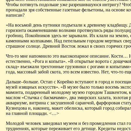
Чтобы потянуть подольше уже разрешившуюся интригу? Что
пропадали зря собственные газетные фельетоны, на основе к
написан?
«На восьмой день путники подъехали к древнему кладбищу. 
горизонта окаменевшими волнами протянулись ряды полуци
гробниц. Покойников здесь не зарывали. Их клали на землю, 
каменными колпаками. Над пепельным городом мертвых све
страшное солнце. Древний Восток лежал в своих горячих гро
Что-то мне напомнило это высокопарное описание. Кости
… 
естественно, «Рога и копыта». «В открытые ворота с дощечк
склад» въезжали трехтонные грузовики с рогами и копытами»
года, массовый забой скота, это всем известно. Нет, что-то е
Дальше–больше
. Остап с
Корейко
вступают в город и посещаю
музей изящных искусств». «В музее было только восемь экспо
мамонта, подаренный молодому музею городом Ташкентом, 
маслом «Стычка с ба­смачами», два
эмирских
халата, золотая 
аквариуме, витрина с засушенной саранчой, фарфоровая стат
Кузнецова и, наконец, макет обелиска, который город собира
на главной площади. <…>
Молодой человек заведовал музеем и без промедления стал го
труднениях, которые переживает его детище. Кредиты недост