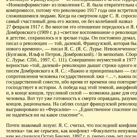
«Нонконформистам» из поколения С. Я. была отвратительна 
компромиссе, потому что революцию 1917 года они встретил
сложившимися людьми. Когда на смертном одре С. Я. спро­си
самый счастливый день его жизни, он без колебаний назвал
27 февраля 1917 г. Во многом это отношение передалось и Я. 
Домбровского (1909 г. р.) «светлое воспоминание о революц
в детстве, сохранилось и в зрелые годы.
Он постоянно думал, 
писал о революции — той, далекой, Французской, которая бы
нового времени», — писал Я. С. (Я. С. Лурье.
Невовлеченнос
(Булгаков, Ильф и Петров, Домбровский). /
In
м
emoriam
. Сбор
С. Лурье. СПб., 1997.
С. 111).
Совершенно неуместной в 1977
верностью «той, далекой» революции дышат строки одного и
писем Домбровского к Я. С.: «Важно и принципиально — си
сопротивления человека государственной лжи <…>, важна п
государственной совести, ибо время от времени она повторяе
господствует в истории. А победа над этой темной, аморфно
и, в конце концов, трусливой силой — возможна даже для от
человека. Вот тут уже готовность к смерти оправдана, разумна
концов, рациональна. На саблях солдат французской револю
выгравировано из «
Ферсалии
» — „Единственное
спасение
по
не надеяться ни на
какое
спасение”».
Почти знакомый лозунг. Я. С. считал, что последний конфлик
теленка» так же серьезен, как конфликт «Факультета ненужн
кем же сразился Остап Бендер, 1897 г. р. (через семь лет после