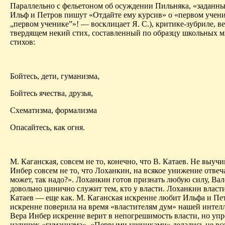
Параллельно с фельетоном об осуждении Пильняка, «заданны
Ильф и Петров пишут «Отдайте ему курсив» о «первом учени
„первом ученике”»! — восклицает Я. С.),
критике-зубриле
, в
твердящем некий стих, составленный по образцу школьных 
стихов:
Бойтесь, дети, гуманизма,
Бойтесь ячества, друзья,
Схематизма, формализма
Опасайтесь, как огня.
М. Каганская, совсем не то, конечно, что В. Катаев. Не
выучи
Инбер
совсем не то, что
Лоханкин
, на всякое унижение отв
может, так надо?».
Лоханкин
готов признать любую силу, Вал
довольно цинично служит тем, кто у власти.
Лоханкин
власти
Катаев — еще как. М. Каганская искренне
любит Ильфа и Пет
искренне поверила
на время «властителям дум» нашей интел
Вера
Инбер
искренне верит в непогрешимость власти, но упре
излишек «гуманизма». «Первыми учениками» делались не все