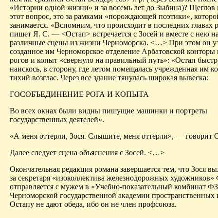
«Истории одной жизни» и за восемь лет до Зыбина)? Щеглов 
этот вопрос, это за рамками «порождающей поэтики», которо
занимается. «Вспомним, что происходит в последних главах 
пишет Я. С. — <Остап> встречается с
Зосей
и вместе с нею н
различные сцены из жизни
Черноморска
. <…> При этом он уз
созданное им Черноморское отделение
Арбатовской
конторы 
рогов и копыт «свернуло на правильный путь»: «Остап быст
наискось, в сторону, где летом помещалась учрежденная им ко
тихий возглас. Через все здание тянулась широкая вывеска:
ГОСОБЪЕДИНЕНИЕ РОГА И КОПЫТА
Во всех окнах были видны пишущие машинки и портреты
государственных деятелей».
«А меня оттерли,
Зося
. Слышите, меня оттерли», — говорит 
Далее следует сцена объяснения с
Зосей
. <…>
Окончательная редакция романа завершается тем, что
Зося
вых
за секретаря «
изоколлектива
железнодорожных художников»
отправляется с мужем в «Учебно-показательный комбинат Ф
Черноморской государственной академии пространственных и
Остапу не дают обеда, ибо он не член профсоюза.