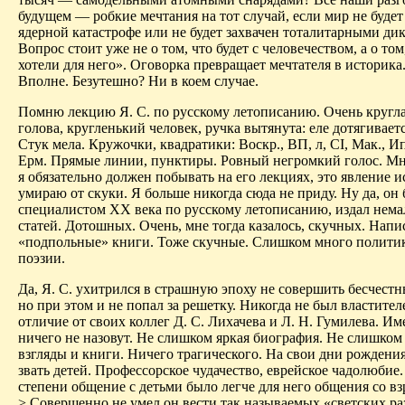
будущем — робкие мечтания на тот случай, если мир не
будет
ядерной катастрофе или не будет захвачен тоталитарными ди
Вопрос стоит уже не о том, что будет с человечеством, а о то
хотели для него». Оговорка превращает мечтателя в историка.
Вполне. Безутешно? Ни в коем случае.
Помню лекцию Я. С. по русскому летописанию. Очень кругла
голова, кругленький человек, ручка вытянута: еле дотягиваетс
Стук мела. Кружочки, квадратики:
Воскр
., ВП,
л
, СI, Мак
.,
И
Ерм
. Прямые линии, пунктиры. Ровный негромкий голос. Мне
я обязательно должен побывать на его лекциях, это явление и
умираю от скуки. Я больше никогда сюда не приду. Ну да, о
специалистом XX века по русскому летописанию, издал нема
статей. Дотошных. Очень, мне тогда казалось,
скучных
. Напи
«подпольные» книги. Тоже скучные. Слишком много полити
поэзии.
Да, Я. С. ухитрился в страшную эпоху не совершить бесчестн
но при этом и не попал за решетку. Никогда не был властител
отличие от своих коллег Д. С. Лихачева и Л. Н. Гумилева. Им
ничего не назовут. Не слишком яркая биография. Не слишко
взгляды и книги. Ничего трагического. На свои дни рождени
звать детей. Профессорское чудачество, еврейское чадолюбие.
степени общение с детьми было легче для него общения
со
вз
> Совершенно не умел он вести так называемых «светских ра