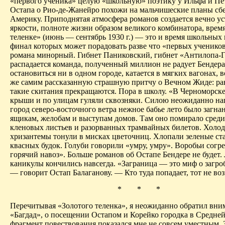
«первого ученика» целую «школьную» поэтику у Ильфа и Пе
Остапа о Рио-де-Жанейро
похожи на мальчишеские планы сб
Америку. Приподнятая атмосфера романов создается вечно у
яркости, полноте жизни образом великого комбинатора, врем
теленке» (июнь — сентябрь 1930 г.) — это и время школьных 
финал которых может порадовать разве что «первых ученико
романа минорный. Гибнет
Паниковский
, гибнет «Антилопа-Г
распадается команда, полученный миллион не радует
Бендера
остановиться ни в одном городе, катается в мягких вагонах,
же самим рассказанную страшную притчу о Вечном
Жиде
: р
такие скитания прекращаются. Пора в школу. «В
Черноморск
крыши и по улицам гуляли сквозняки. Силою неожиданно на
город северо-восточного ветра нежное бабье лето было загн
ящикам, желобам и выступам домов. Там оно
помирало
среди
кленовых листьев и разорванных трамвайных билетов. Холо
хризантемы тонули в мисках цветочниц. Хлопали зеленые ст
квасных будок. Голуби говорили «умру, умру». Воробьи согр
горячий навоз». Больше романов об Остапе
Бендере
не будет.
каникулы кончились навсегда. «Заграница — это миф о загро
— говорит Остап
Балаганову
. — Кто туда попадает, тот не во
* * *
Перечитывая «Золотого теленка», я неожиданно обратил вним
«Багдад», о посещении Остапом и
Корейко
городка в Средней
фрагмент повествования показался мне не совсем уместным. 