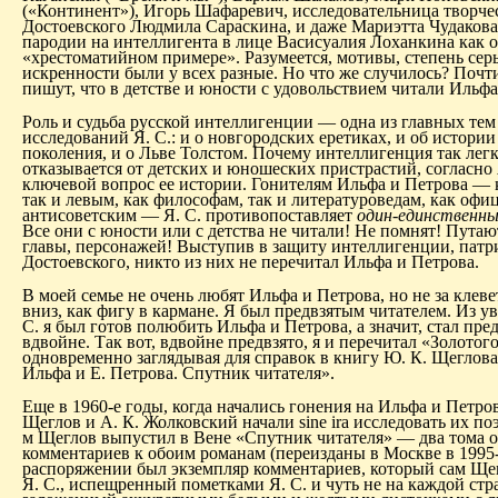
(«Континент»), Игорь Шафаревич, исследовательница творче
Достоевского Людмила
Сараскина
, и даже
Мариэтта
Чудакова
пародии на интеллигента в лице
Васисуалия
Лоханкина
как о
«хрестоматийном примере». Разумеется, мотивы, степень сер
искренности были у всех разные. Но что же случилось? Почт
пишут, что в детстве и юности с удовольствием читали Ильфа
Роль и судьба русской интеллигенции — одна из главных тем
исследований Я. С.: и о новгородских еретиках, и об истории
поколения, и о Льве Толстом. Почему интеллигенция так лег
отказывается от детских и юношеских пристрастий, согласно 
ключевой вопрос ее истории. Гонителям Ильфа и Петрова — 
так и левым, как философам, так и литературоведам, как офи
антисоветским — Я. С. противопоставляет
один-единственн
Все они с юности или с детства не читали! Не помнят! Пута
главы, персонажей! Выступив в защиту интеллигенции, патр
Достоевского, никто из них не перечитал Ильфа и Петрова.
В моей семье не очень любят Ильфа и Петрова, но не за клевет
вниз, как
фигу
в кармане. Я был предвзятым читателем. Из ув
С. я был готов полюбить Ильфа и Петрова, а значит, стал пре
вдвойне. Так вот, вдвойне предвзято, я и перечитал «Золотого
одновременно заглядывая для справок в книгу Ю. К. Щеглов
Ильфа и Е. Петрова. Спутник читателя».
Еще в 1960-е годы, когда начались гонения на Ильфа и Петров
Щеглов и А. К.
Жолковский
начали
sine
ira
исследовать их поэ
м Щеглов выпустил в Вене «Спутник читателя» — два тома
комментариев к обоим романам (переизданы в Москве в 1995-
распоряжении был экземпляр комментариев, который сам Ще
Я. С., испещренный пометками Я. С. и чуть не на каждой ст