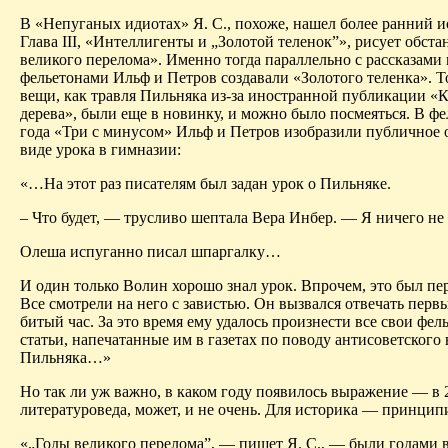
В «Непуганых
идиотах
» Я. С., похоже, нашел более ранний 
Глава III, «Интеллигенты и „Золотой теленок”», рисует обста
великого перелома». Именно тогда параллельно с рассказами 
фельетонами Ильф и Петров создавали «Золотого теленка». Т
вещи, как травля Пильняка из-за иностранной публикации «
дерева», были еще в новинку, и можно было посмеяться. В фе
года «Три с минусом» Ильф и Петров изобразили публичное 
виде урока в гимназии:
«…На этот раз писателям был задан урок о Пильняке.
– Что будет, — трусливо шептала Вера
Инбер
. — Я ничего не
Олеша
испуганно писал шпаргалку…
И один только Волин хорошо знал урок. Впрочем, это был пе
Все смотрели на него с завистью. Он вызвался отвечать перв
битый час. За это время ему удалось произнести все свои фел
статьи, напечатанные им в газетах по поводу антисоветского
Пильняка…»
Но так ли уж важно, в каком году появилось выражение — в 
литературоведа, может, и не очень. Для историка — принцип
«„Годы великого перелома”, — пишет Я. С., — были годами 