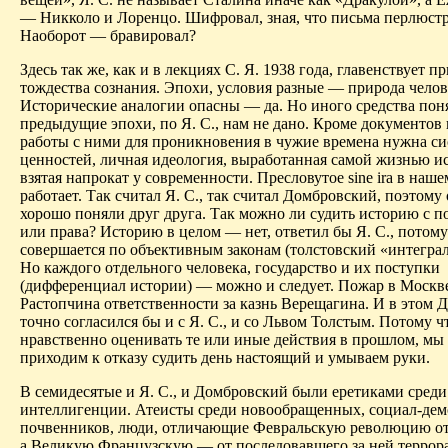
—
Никколо
и Лоренцо. Шифровал, зная, что письма перлюст
Наоборот — бравировал?
Здесь так же, как и в лекциях С. Я. 1938 года, главенствует 
тождества сознания. Эпохи, условия разные — природа челов
Исторические аналогии опасны — да. Но иного средства пон
предыдущие эпохи, по Я. С., нам не дано. Кроме документов
работы с ними для проникновения в чужие времена нужна си
ценностей, личная идеология, выработанная самой жизнью ис
взятая напрокат у современности.
Пресловутое
sine
ira
в нашем
работает. Так считал Я. С., так считал Домбровский, поэтому
хорошо поняли друг друга. Так можно ли судить историю с 
или права? Историю в целом — нет, ответил бы Я. С., потому
совершается по объективным законам (толстовский «интеграл
Но каждого отдельного человека, государство и их поступки
(дифференциал истории) — можно и следует. Пожар в Москве
Растопчина
ответственности за казнь Верещагина. И в этом 
точно согласился бы и с Я. С., и со Львом Толстым. Потому
ч
нравственно оценивать те или иные действия в прошлом, мы
приходим к отказу судить день настоящий и умываем руки.
В семидесятые и Я. С., и Домбровский были еретиками среди
интеллигенции.
Атеисты среди новообращенных, социал-дем
почвенников, люди, отличающие Февральскую революцию от
а Великую Французскую — от последовавшего за ней террора