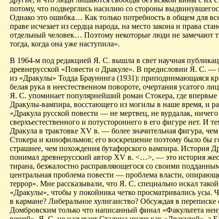
потому, что подверглись насилию со стороны выдвинувшегос
Однако это ошибка
… К
ак только потребность в общем для вс
праве исчезает из сердца народа, на место закона и права ста
отдельный человек… Поэтому некоторые люди не замечают 
тогда, когда она уже наступила».
В 1964-м под редакцией Я. С. вышла в свет научная публика
древнерусской «Повести о Дракуле». В предисловии Я. С. — 
из «Дракулы»
Тодда
Браунинга (1931): приподнимающаяся кр
белая рука в неестественном повороте, очертания усатого ли
Я. С. упоминает популярнейший роман Стокера, где впервые 
Дракулы-вампира, восстающего из могилы в наше время, и ра
«Дракула русской повести — не мертвец, не вурдалак, ничего
сверхъестественного и потустороннего в его фигуре нет.
И
те
Дракула в трактовке XV в. — более значительная фигура, чем
Стокера и кинофильмов; его воскрешение поэтому было бы г
страшнее, чем похождения бутафорского вампира. История Др
понимал древнерусский автор XV в. <…>, — это история же
тирана, безжалостно расправляющегося со своими подданны
центральная проблема повести — проблема власти, опирающ
террор». Мне рассказывали, что Я. С. специально искал такой
«Дракулы», чтобы у покойника четко просматривались усы. Ч
в кармане? Либеральное хулиганство? Обсуждая в переписке 
Домбровским только что написанный финал «Факультета не
вещей», Я. С. не называет Сталина иначе как «Дракулой», а 