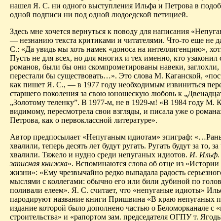
нашел Я. С. ни одного выступления Ильфа и Петрова в подоб
одной
подписи
ни под одной людоедской петицией.
Здесь мне хочется вернуться к поводу для написания «Непуг
— незнанию текста критиками и читателями. Что-то еще не д
С.: «Да увидь мы хоть намек «доноса на интеллигенцию», х
Пусть не для всех, но для многих и тех именно, кто узаконил 
романов, были бы они скомпрометированы навеки, заглохли, 
перестали бы существовать…». Это слова М. Каганской, «по
как пишет Я. С., — в 1977 году необходимым извиниться пе
старшего поколения за свою юношескую любовь к „Двенадцат
„Золотому теленку”. В 1977-м, не в 1929-м! «В 1984 году М. К
видимому, пересмотрела свои взгляды, и писала уже о роман
Петрова, как о первоклассной литературе».
Автор предпосылает «Непуганым
идиотам
» эпиграф: «…Рань
хвалили, теперь десять лет будут ругать. Ругать будут за то, з
хвалили. Тяжело и нудно среди непуганых
идиотов
.
И. Ильф.
записная книжка
». Вспоминаются слова об отце из «Истории
жизни»: «Ему чрезвычайно редко выпадала радость серьезног
мыслями с коллегами: обычно его или били дубиной по голо
поливали елеем». Я. С. считает, что «непуганые
идиоты
» Иль
пародируют название книги Пришвина «В краю непуганых п
издание которой было дополнено частью о Беломорканале с 
строительства» и «рапортом зам. председателя ОГПУ т. Ягод