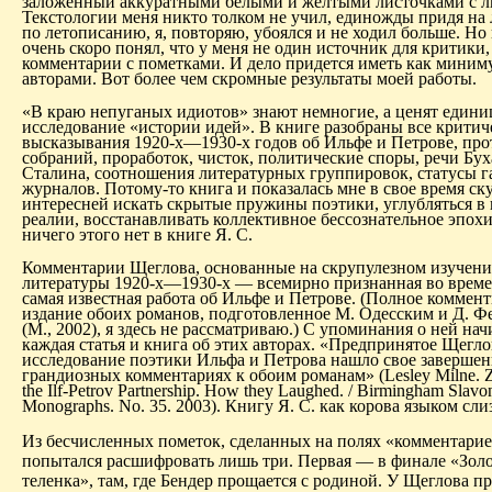
заложенный аккуратными белыми и желтыми листочками с л
Текстологии меня никто толком не учил, единожды придя на 
по летописанию, я, повторяю, убоялся и не ходил больше. Но 
очень скоро понял, что у меня не один источник для критики, 
комментарии с пометками. И дело придется иметь как миним
авторами. Вот более чем скромные результаты моей работы.
«В краю непуганых
идиотов
» знают немногие, а ценят едини
исследование «истории идей». В книге разобраны все критич
высказывания 1920-х—1930-х годов об Ильфе и Петрове, пр
собраний, проработок, чисток, политические споры, речи Бух
Сталина, соотношения литературных группировок, статусы га
журналов. Потому-то книга и показалась мне в свое время ск
интересней искать скрытые пружины поэтики, углубляться в
реалии, восстанавливать
коллективное
бессознательное эпохи
ничего этого нет в книге Я. С.
Комментарии Щеглова, основанные на скрупулезном изучени
литературы 1920-х—1930-х — всемирно признанная во времен
самая известная работа об Ильфе и Петрове. (Полное коммен
издание обоих романов, подготовленное М. Одесским и Д. 
(М., 2002), я здесь не рассматриваю.) С упоминания о ней на
каждая статья и книга об этих авторах.
«Предпринятое Щегл
исследование поэтики Ильфа и Петрова нашло свое завершен
грандиозных комментариях к обоим романам» (
Lesley
Milne
.
the
Ilf-Petrov
Partnership.
How they
Laughed
. / Birmingham Slavo
Monographs.
No
. 35. 2003).
Книгу Я. С. как корова языком сл
Из бесчисленных пометок, сделанных на полях «комментарие
попытался расшифровать лишь три. Первая — в финале «Зол
теленка», там, где Бендер прощается с родиной. У Щеглова п