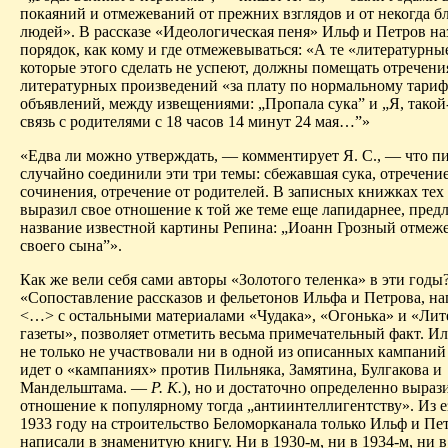
покаяний и отмежеваний от прежних взглядов и от некогда б
людей». В рассказе «Идеологическая пеня» Ильф и Петров н
порядок, как кому и где отмежевываться: «А те «литературные
которые этого сделать не успеют, должны помещать отречени
литературных произведений «за плату по нормальному тариф
объявлений, между извещениями: „Пропала сука” и „Я, такой
связь с родителями с 18 часов 14 минут 24 мая…”»
«Едва ли можно утверждать, — комментирует Я. С., — что п
случайно соединили эти три темы: сбежавшая сука, отречение
сочинения, отречение от родителей. В записных книжках тех
выразил свое отношение к той же теме еще лапидарнее, пред
название известной картины Репина: „Иоанн Грозный отмеже
своего сына”».
Как же вели себя сами авторы «Золотого теленка» в эти годы
«Сопоставление рассказов и фельетонов Ильфа и Петрова, н
<…> с остальными материалами «Чудака», «Огонька» и «Лит
газеты», позволяет отметить весьма примечательный факт. И
не только не участвовали ни в одной из описанных кампаний
идет о «кампаниях» против Пильняка, Замятина, Булгакова и
Мандельштама. —
Р. К.
), но и достаточно определенно выраз
отношение к
популярному
тогда „
антиинтеллигентству
». Из 
1933 году на строительство Беломорканала только Ильф и Пе
написали в знаменитую книгу. Ни в 1930-м, ни в 1934-м, ни в