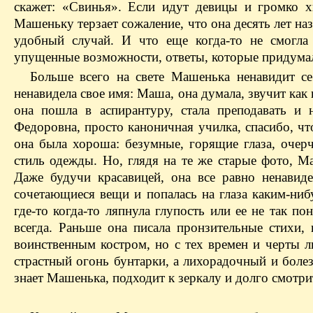
скажет: «Свинья». Если идут девицы и громко х
Машеньку терзает сожаление, что она десять лет на
удобный случай. И что еще когда-то не смогла 
упущенные возможности, ответы, которые придумала т
Больше всего на свете Машенька ненавидит се
ненавидела свое имя: Маша, она думала, звучит как
она пошла в аспирантуру, стала преподавать и
Федоровна, просто каноничная училка, спасибо, ч
она была хороша: безумные, горящие глаза, очер
стиль одежды. Но, глядя на те же старые фото, Ма
Даже будучи красавицей, она все равно ненавид
сочетающиеся вещи и попалась на глаза каким-нибу
где-то когда-то ляпнула глупость или ее не так по
всегда. Раньше она писала пронзительные стихи,
воинственным костром, но с тех времен и черты ли
страстный огонь бунтарки, а лихорадочный и боле
знает Машенька, подходит к зеркалу и долго смотри