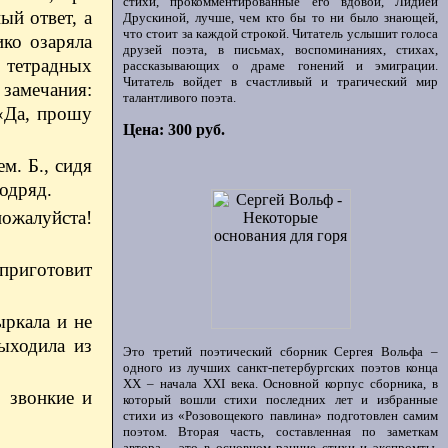
стихи, прокомментированные его вдовой, Лидией
ый ответ, а
Друскиной, лучше, чем кто бы то ни было знающей,
что стоит за каждой строкой. Читатель услышит голоса
ико озаряла
друзей поэта, в письмах, воспоминаниях, стихах,
у тетрадных
рассказывающих о драме гонений и эмиграции.
Читатель войдет в счастливый и трагический мир
 замечания:
талантливого поэта.
 «Да, прошу
Цена: 300 руб.
м. Б., сидя
одряд.
ожалуйста!
приготовит
ыркала и не
выходила из
Это третий поэтический сборник Сергея Вольфа –
одного из лучших санкт-петербургских поэтов конца
ХХ – начала XXI века. Основной корпус сборника, в
, звонкие и
который вошли стихи последних лет и избранные
стихи из «Розовощекого павлина» подготовлен самим
поэтом. Вторая часть, составленная по заметкам
автора, - это в основном ранние стихи и экспромты,