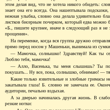
этом делая вид, что не хотела никого обидеть: слов
знает она его всегда. Она нашептывала подсказки
нежная улыбка, словно она делала удивительно бл
листков бисерным почерком, который едва можно б
«Б., пишите крупнее, иначе в следующий раз я не 
прощения».
На переменке, когда вся группа дружно отправлял
прямо перед носом у Машеньки, вынимала из сумки
— Мамочка, солнышко! Здравствуй! Как ты се
Люблю тебя, мамочка!
— Алло, Васенька, ты меня слышишь? Ты пок
покушать... Ну все, пока, солнышко, обнимаю! — 
Какие только язвительные и злобные гримасы не
закатывала глаза! Б. словно не замечала ее. Око
аудитории, печально вздыхая.
А за дверью начиналась другая жизнь. В слабо
резкие нотки: