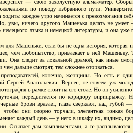
верситет — свою захолустную альма-матер. Сборы
жалениями по поводу избранного пути. Университет
да ходить: каждое утро начинается с превозмогания себ
 Но, увы, ничего другого Машенька делать не умеет
 немецкого языка и немецкой литературы, и она уже 
для Машеньки, если бы не одна история, которая н
шее, чем любопытство, привлекает в ней Машеньку. 
ши. Она следит за локальной драмой, как иные смот
и чем дальше смотрят, тем сложнее оторваться.
преподавателей, конечно, женщины. Но есть и оди
ый Сергей Анатольевич. Вернее, не совсем уж молод
тография в рамке стоит на его столе. Но он усиленно
шуточки, передвигается по коридору вприпрыжку. Н
черные брови вразлет, глаза сверкают, над губой —
 чтобы они озорно торчали, элегантная тонкая бо
меняет каждый день — у него в шкафу их, видимо, цел
ии. Осыпает дам комплиментами, а те расплываются 