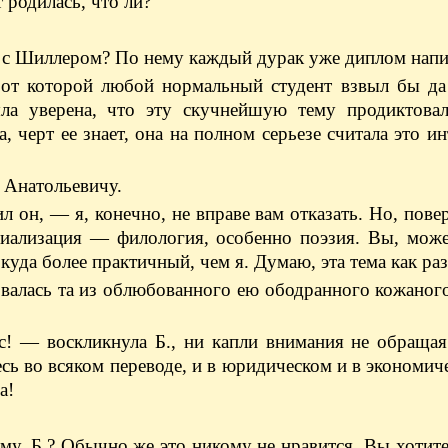
 родилась, что ли?
я с Шиллером? По нему каждый дурак уже диплом напи
 от которой любой нормальный студент взвыл бы да 
а уверена, что эту скучнейшую тему продиктовал
, черт ее знает, она на полном серьезе считала это и
 Анатольевичу.
 он, — я, конечно, не вправе вам отказать. Но, повер
иализация — филология, особенно поэзия. Вы, может
да более практичный, чем я. Думаю, эта тема как раз 
алась та из облюбованного ею ободранного кожаног
с! — воскликнула Б., ни капли внимания не обраща
сь во всяком переводе, и в юридическом и в экономич
а!
му, Б.? Обычно же это никому не нравится. Вы хотите