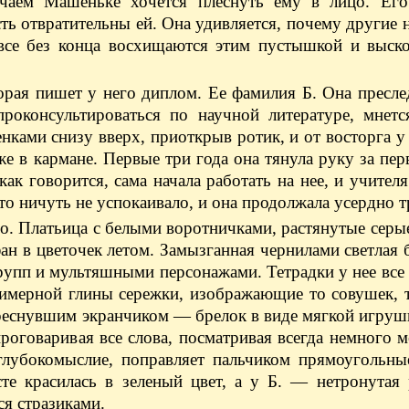
чаем Машеньке хочется плеснуть ему в лицо. Его
сть отвратительны ей. Она удивляется, почему другие 
 все без конца восхищаются этим пустышкой и выско
орая пишет у него диплом. Ее фамилия Б. Она пресле
оконсультироваться по научной литературе, мнетс
нками снизу вверх, приоткрыв ротик, и от восторга у
е в кармане. Первые три года она тянула руку за пер
как говорится, сама начала работать на нее, и учителя
это ничуть не успокаивало, и она продолжала усердно т
но. Платьица с белыми воротничками, растянутые серы
ан в цветочек летом. Замызганная чернилами светлая 
групп и мультяшными персонажами. Тетрадки у нее все
имерной глины сережки, изображающие то совушек, т
треснувшим экранчиком — брелок в виде мягкой игруш
роговаривая все слова, посматривая всегда немного м
лубокомыслие, поправляет пальчиком прямоугольны
те красилась в зеленый цвет, а у Б. — нетронутая 
ся стразиками.