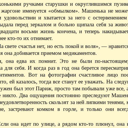
хонькими ручками старушки и округлившимся пузик
м жаргоне именуется «обмылком». Машенька не может
м удовольствии и хватается за него с остервенение
ыдала перед зеркалом и больно щипала себя за живо
двадцати восьми жизнь кончена, и теперь накидывае
ее кто-то их отнимает.
 свете счастья нет, но есть покой и воля», — нравитс
окоя она добивается приемом медикаментов.
, она едва их помнит. Это не были по-настоящем
 для себя. И когда раз в год она берется пересматри
нтиментов. Вот на фотографии счастливое лицо по
о, ей казалось, тогда все станут ее уважать. На сле
ужен был этот Париж, просто там побывали уже все, а
ше никто. Два ощущения постоянно преследуют Машен
 неудовлетворенность скользят за ней липкими тенями, 
не, застревают комком в горле, и только они всег
ли она идет по улице, а рядом кто-то плюнул, она