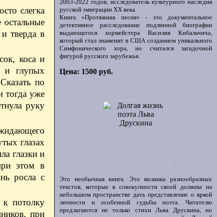
2003-2022 годов, исследователь культурного наследия
осто слегка
русской эмиграции ХХ века.
Книга «Протяжная песня» - это документальное
е остальные
детективное расследование подлинной биографии
 и тверда в
выдающегося хормейстера Василия Кибальчича,
который стал знаменит в США созданием уникального
Симфонического хора, но считался загадочной
фигурой русского зарубежья.
сок, коса и
ш и глупых
Цена: 1500 руб.
Сказать по
и тогда уже
етнула руку
ыжидающего
утых глазах
ла глазки и
при этом в
нь росла с
Это необычная книга. Это мозаика разнообразных
текстов, которые в совокупности своей должны на
небольшом пространстве дать представление о яркой
 к потолку
личности и особенной судьбы поэта. Читателю
предлагаются не только стихи Льва Друскина, но
ников, при