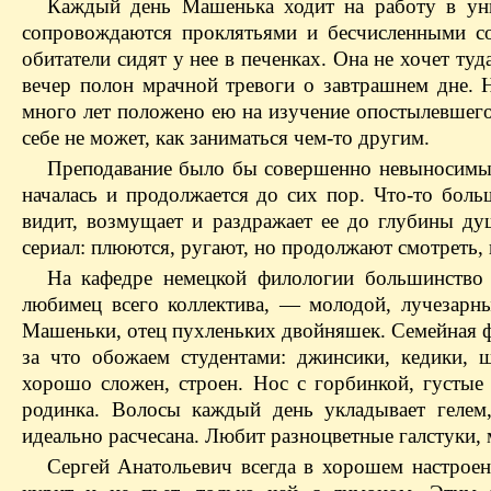
Каждый день Машенька ходит на работу в уни
сопровождаются проклятьями и бесчисленными со
обитатели сидят у нее в печенках. Она не хочет ту
вечер полон мрачной тревоги о завтрашнем дне.
много лет положено ею на изучение опостылевшего
себе не может, как заниматься чем-то другим.
Преподавание было бы совершенно невыносимым 
началась и продолжается до сих пор. Что-то боль
видит, возмущает и раздражает ее до глубины ду
сериал: плюются, ругают, но продолжают смотреть, 
На кафедре немецкой филологии большинство 
любимец всего коллектива, — молодой, лучезарн
Машеньки, отец пухленьких двойняшек. Семейная фо
за что обожаем студентами: джинсики, кедики, 
хорошо сложен, строен. Нос с горбинкой, густые 
родинка. Волосы каждый день укладывает гелем,
идеально расчесана. Любит разноцветные галстуки, 
Сергей Анатольевич всегда в хорошем настроен