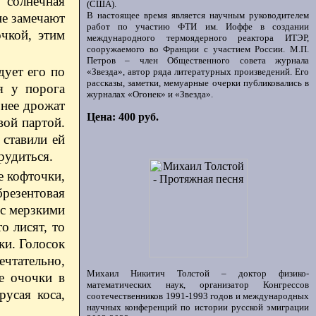
 солнечная
(США).
В настоящее время является научным руководителем
не замечают
работ по участию ФТИ им. Иоффе в создании
чкой, этим
международного термоядерного реактора ИТЭР,
сооружаемого во Франции с участием России. М.П.
Петров – член Общественного совета журнала
дует его по
«Звезда», автор ряда литературных произведений. Его
рассказы, заметки, мемуарные очерки публиковались в
я у порога
журналах «Огонек» и «Звезда».
 нее дрожат
Цена: 400 руб.
вой партой.
 ставили ей
рудиться.
е кофточки,
брезентовая
 с мерзкими
о лисят, то
ки. Голосок
ечтательно,
Михаил Никитич Толстой – доктор физико-
е очочки в
математических наук, организатор Конгрессов
русая коса,
соотечественников 1991-1993 годов и международных
научных конференций по истории русской эмиграции