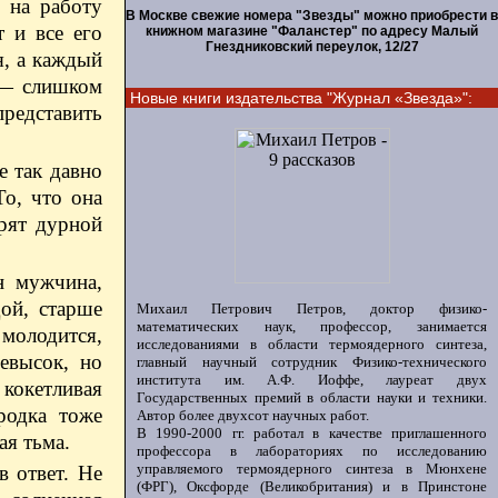
 на работу
В Москве свежие номера "Звезды" можно приобрести в
 и все его
книжном магазине "Фаланстер" по адресу Малый
Гнездниковский переулок, 12/27
я, а каждый
 — слишком
Новые книги издательства "Журнал «Звезда»":
представить
е так давно
То, что она
рят дурной
н мужчина,
ой, старше
Михаил Петрович Петров, доктор физико-
математических наук, профессор, занимается
 молодится,
исследованиями в области термоядерного синтеза,
евысок, но
главный научный сотрудник Физико-технического
института им. А.Ф. Иоффе, лауреат двух
 кокетливая
Государственных премий в области науки и техники.
родка тоже
Автор более двухсот научных работ.
В 1990-2000 гг. работал в качестве приглашенного
ая тьма.
профессора в лабораториях по исследованию
управляемого термоядерного синтеза в Мюнхене
в ответ. Не
(ФРГ), Оксфорде (Великобритания) и в Принстоне