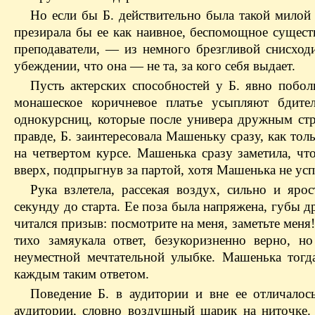
Но если бы Б. действительно была такой милой 
презирала бы ее как наивное, беспомощное существ
преподаватели, — из немного брезгливой снисход
убеждении, что она — не та, за кого себя выдает.
Пусть актерских способностей у Б. явно поболь
монашеское коричневое платье усыпляют бдит
однокурсниц, которые после универа дружным ст
правде, Б. заинтересовала Машеньку сразу, как тол
на четвертом курсе. Машенька сразу заметила, что
вверх, подпрыгнув за партой, хотя Машенька не усп
Рука взлетела, рассекая воздух, сильно и яр
секунду до старта. Ее поза была напряжена, губы д
читался призыв: посмотрите на меня, заметьте меня
тихо замяукала ответ, безукоризненно верно, н
неуместной мечтательной улыбке. Машенька тогд
каждым таким ответом.
Поведение Б. в аудитории и вне ее отличалос
аудитории, словно воздушный шарик на ниточке.