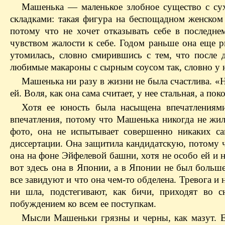
Машенька — маленькое злобное существо с су
складками: такая фигура на беспощадном женско
потому что не хочет отказывать себе в последне
чувством жалости к себе. Годом раньше она еще р
утомилась, словно смирившись с тем, что после 
любимые макароны с сырным соусом так, словно у н
Машенька ни разу в жизни не была счастлива. «На
ей. Воля, как она сама считает, у нее стальная, а п
Хотя ее юность была насыщена впечатлениями
впечатления, потому что Машенька никогда не жила
фото, она не испытывает совершенно никаких са
диссертации. Она защитила кандидатскую, потому чт
она на фоне Эйфелевой башни, хотя не особо ей и н
вот здесь она в Японии, а в Японии не был боль
все завидуют и что она чем-то обделена. Тревога и
ни шла, подстегивают, как бичи, приходят во с
побуждением ко всем ее поступкам.
Мысли Машеньки грязны и черны, как мазут. Ес