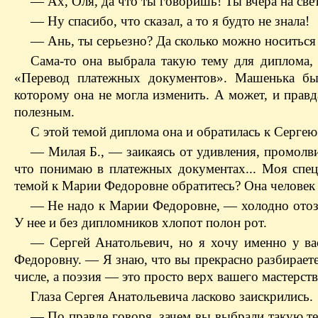
— Ах, Оля, да что ты говоришь! Ты вчера на свет
— Ну спасибо, что сказал, а то я будто не знала!
— Ань, ты серьезно? Да сколько можно носитьс
Сама-то она выбрала такую тему для диплома,
«Перевод платежных документов». Машенька был
которому она не могла изменить. А может, и правда
полезным.
С этой темой диплома она и обратилась к Сергею
— Милая Б., — заикаясь от удивления, промолвил
что понимаю в платежных документах... Моя спец
темой к Марии Федоровне обратитесь? Она человек ку
— Не надо к Марии Федоровне, — холодно отозв
У нее и без дипломников хлопот полон рот.
— Сергей Анатольевич, но я хочу именно у ва
Федоровну. — Я знаю, что вы прекрасно разбираете
числе, а поэзия — это просто верх вашего мастерств
Глаза Сергея Анатольевича ласково заискрились.
— По правде говоря, зачем вы выбрали такую те