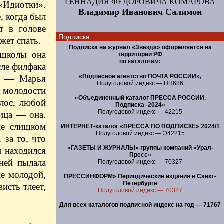
ГЕННАДИЯ ФЕДОРОВИЧА КОМАРОВА
«Идиотки».
Владимир Иванович Салимон
, когда был
т в голове
Подписка:
жет спать.
Подписка на журнал «Звезда» оформляется на
 школы она
территории РФ
по каталогам:
сле филфака
«Подписное агентство ПОЧТА РОССИИ»,
же — Марья
Полугодовой индекс — ПП686
В молодости
«Объединенный каталог ПРЕССА РОССИИ.
лос, любой
Подписка–2024»
Полугодовой индекс — 42215
вица — она.
не слишком
ИНТЕРНЕТ-каталог «ПРЕССА ПО ПОДПИСКЕ» 2024/1
Полугодовой индекс — Э42215
 за то, что
«ГАЗЕТЫ И ЖУРНАЛЫ» группы компаний «Урал-
и находился
Пресс»
ней пылала
Полугодовой индекс — 70327
не молодой,
ПРЕССИНФОРМ» Периодические издания в Санкт-
Петербурге
исть тлеет,
Полугодовой индекс — 70327
Для всех каталогов подписной индекс на год — 71767