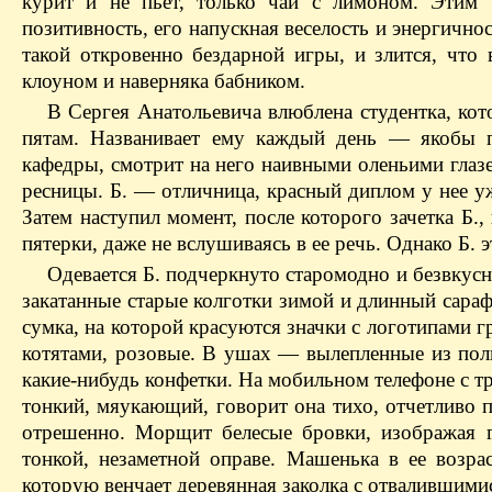
курит и не пьет, только чай с лимоном. Этим 
позитивность, его напускная веселость и энергично
такой откровенно бездарной игры, и злится, что
клоуном и наверняка бабником.
В Сергея Анатольевича влюблена студентка, кот
пятам. Названивает ему каждый день — якобы пр
кафедры, смотрит на него наивными оленьими глазе
ресницы. Б. — отличница, красный диплом у нее уж
Затем наступил момент, после которого зачетка Б., 
пятерки, даже не вслушиваясь в ее речь. Однако Б. 
Одевается Б. подчеркнуто старомодно и безвкус
закатанные старые колготки зимой и длинный сараф
сумка, на которой красуются значки с логотипами 
котятами, розовые. В ушах — вылепленные из пол
какие-нибудь конфетки. На мобильном телефоне с 
тонкий, мяукающий, говорит она тихо, отчетливо п
отрешенно. Морщит белесые бровки, изображая г
тонкой, незаметной оправе. Машенька в ее возрас
которую венчает деревянная заколка с отвалившими