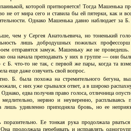
паинькой, которой притворяется! Тогда Машенька пр
о не от мира сего и ставила бы ей пятерки, как и вс
ительности. Однако Машенька давно наблюдает за Б.
ше, чем у Сергея Анатоль­евича, но тоненький голо
ельность лишь добродушных пожилых профессор
роем отправятся замуж. Машеньку же не проведешь. 
ько она начала преподавать у них в группе — они был
 с Б. что-то не так, с первой же пары, когда та взм
ела еще даже озвучить свой вопрос.
остно. Б. была похожа на стремительного бегуна, в
рожали, с них уже срывался ответ, а в широко распахн
! Однако, едва получив право голоса, отличница опусти
о медлительно, нервно и неуверенно, расплываясь 
а лишь удивленно приподняла бровь, но ее неприяз
ь поразительно. Ее тонкая рука продолжала рваться
 Она продолжала перебивать и исправлять одногрупп