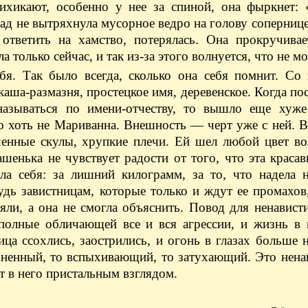
ихикают, особенно у нее за спиной, она фыркнет: 
зад не вытряхнула мусорное ведро на голову сопернице
ответить на хамство, потерялась. Она прокручивае
олько сейчас, и так из-за этого волнуется, что не мо
бя. Так было всегда, сколько она себя помнит. Со
 каша-размазня, простецкое имя, деревенское. Когда по
 называться по имени-отчеству, то вышло еще ху
то хоть не Мариванна. Внешность — черт уже с ней. 
ченные скулы, хрупкие плечи. Ей шел любой цвет во
шенька не чувствует радости от того, что эта краса
ела себя: за лишний килограмм, за то, что надела 
дь завистницам, которые только и ждут ее промахов,
няли, а она не смогла объяснить. Повод для ненавист
 полные обличающей все и вся агрессии, и жизнь в 
ца ссохлись, заострились, и огонь в глазах больше 
зненный, то вспыхивающий, то затухающий. Это ненав
т в него пристальным взглядом.