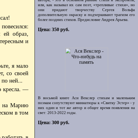
или, как называл их сам поэт, «трепливые стихи», но
они придают творчеству Сергея Вольфа
дополнительную окраску и подчеркивают трагизм его
сал!
более поздних стихов. Предисловие Андрея Арьева.
повесился:
Цена: 350 руб.
 ей образ,
нтересным и
ьте, я мало
, со своей
по ней...
о кресла. —
В восьмой книге Аси Векслер стихам и маленьким
поэмам сопутствуют миниатюры к «Свитку Эстер» - у
я на Марию
них один и тот же автор и общее время появления на
еском в том
свет: 2013-2022 годы.
Цена: 300 руб.
 работать в