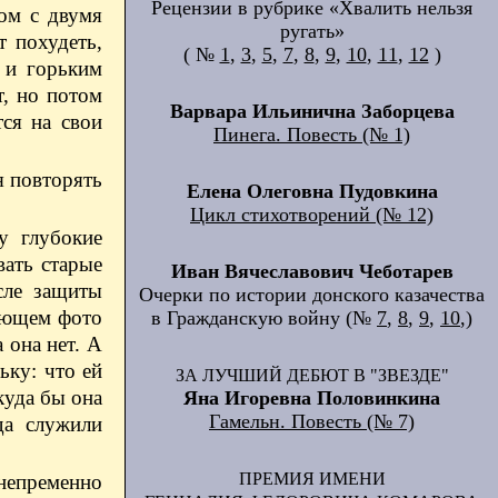
Рецензии в рубрике «Хвалить нельзя
ом с двумя
ругать»
 похудеть,
( №
1
,
3
,
5
,
7
,
8
,
9
,
10
,
11
,
12
)
м и горьким
т, но потом
Варвара Ильинична Заборцева
тся на свои
Пинега. Повесть (№ 1)
я повторять
Елена Олеговна Пудовкина
Цикл стихотворений (№ 12)
у глубокие
вать старые
Иван Вячеславович Чеботарев
сле защиты
Очерки по истории донского казачества
дующем фото
в Гражданскую войну (№
7
,
8
,
9
,
10
,)
 она нет. А
ьку: что ей
ЗА ЛУЧШИЙ ДЕБЮТ В "ЗВЕЗДЕ"
куда бы она
Яна Игоревна Половинкина
Гамельн. Повесть (№ 7)
да служили
ПРЕМИЯ ИМЕНИ
 непременно