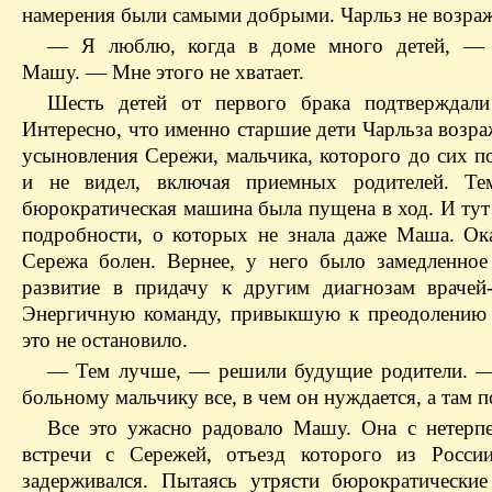
намерения были самыми добрыми. Чарльз не возраж
— Я люблю, когда в доме много детей, — 
Машу. — Мне этого не хватает.
Шесть детей от первого брака подтверждали
Интересно, что именно старшие дети Чарльза возр
усыновления Сережи, мальчика, которого до сих п
и не видел, включая приемных родителей. Те
бюрократическая машина была пущена в ход. И тут
подробности, о которых не знала даже Маша. Ока
Сережа болен. Вернее, у него было замедленное
развитие в придачу к другим диагнозам врачей-
Энергичную команду, привыкшую к преодолению 
это не остановило.
— Тем лучше, — решили будущие родители. 
больному мальчику все, в чем он нуждается, а там
Все это ужасно радовало Машу. Она с нетерп
встречи с Сережей, отъезд которого из Росси
задерживался. Пытаясь утрясти бюрократические