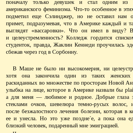
поначалу только девушек и стал одним из р
американского феминизма. Что-то особенное в эти
подметил еще Сэлинджер, но не оставил нам о
примет, подразумевая, что в Америке каждый и та
выглядят «вассаровки». Что он имел в виду? 
и целеустремленность? Колледж гордится списк
студенток, правда, Жаклин Кеннеди проучилась зд
сбежав через год в Сорбонну.
В Маше не было ни высокомерия, ни целеустр
хотя она закончила один из таких женских 
раскиданных во множестве по просторам Новой Ан
улыбка на лице, которое в Америке назвали бы plai
а для меня — любимое и родное. Добрые глаза 
стеклами очков, шевелюра темно-русых волос, 
после безжалостного лечения болезни, которая в 
ее и унесла. Но это уже поздне´е, а пока она е
близкий человек, подаренный мне эмиграцией.