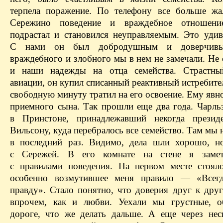
терпела поражение. По телефону все больше жа
Сережино поведение и враждебное отношени
подрастал и становился неуправляемым. Это уди
С нами он был добродушным и доверчивы
враждебного и злобного мы в нем не замечали. Не
и наши надежды на отца семейства. Страстны
авиации, он купил списанный реактивный истребит
свободную минуту тратил на его освоение. Ему явн
приемного сына. Так прошли еще два года. Чарль
в Принстоне, принадлежавший некогда презид
Вильсону, куда перебралось все семейство. Там мы 
в последний раз. Видимо, дела шли хорошо, н
с Сережей. В его комнате на стене я замет
с правилами поведения. На первом месте стоял
особенно возмутившее меня правило — «Всегд
правду». Стало понятно, что доверия друг к друг
впрочем, как и любви. Уехали мы грустные, о
дороге, что же делать дальше. А еще через нес