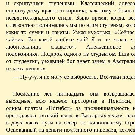
и скрипучими ступенями. Классический довес
старому дому красного кирпича, зажатому с боков
псевдоголландского стиля. Было время, когда, ве
с легкостью поднимались мы по этим ступеням, вол
какие-то сумки и пакеты. Узкая кухонька. «Сейча
чайник. Вы какой любите чай? Я и не знала, ч
любительница сладкого». Апельсиновое д
подоконнике. Подарок одного из студентов. Еще о
от студентки, уехавшей бог знает зачем в Австра
из меха кенгуру.
— Ну-у-у, я не могу ее выбросить. Все-таки пода
Последние лет пятнадцать она возвращала
выходные, всю неделю проторчав в Покипси, 
одним поэтом «Погибси» за провинциальность и
преподавала русский язык в Вассар-колледже, ра
в двух часах пути на север по живописному бере
Основанный на деньги почтенного пивовара, колле