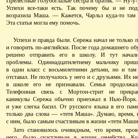
Прелестные голубоглазые сестра и братик. — Ну-у-
Успехи все-таки есть. Так почему бы и не по
возразила Маша. — Кажется, Чарльз куда-то там 
Эта статья могла ему помочь.
Успехи и правда были. Сережа начал не только 
и говорить по-английски. После года домашнего о
решено отправить его в школу. И тут начали
проблемы. Одиннадцатилетнему мальчику приш
в один класс с восьмилетними детьми, но и там
отставал. Не получалось у него и с друзьями. Их н
в школе его не признавали. Семья продолжала
Телефонная связь с Мортон-стрит не прекра
каникулы Сережа обычно приезжал в Нью-Йорк.
и уже слегка басил. От русского языка в его пам
только два слова — «тетя Маша». Думаю, время, 
с ним, было самым счастливым в жизни «тети Маши
Зато становилось очевидным, что время, пров
него, было счастливым в жизни семейства. Ко