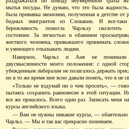
раздражаться по поводу неумеренной траты жи
мытья посуды. Не думаю, что это была жадность.
была прививка экономии, полученная в детстве от
бедных эмигрантов из Словакии. И все-таки
бережливость помогла Чарльзу сколотить 
состояние. За легкостью и обаянием просматрив
жесткого человека, привыкшего принимать слож
и умеющего отказывать людям.
Наверное, Чарльз и Аня не понимали 
двусмысленности моего положения: с одной сто
убежденным либералам не полагалось держать прис
но в то же время мне ясно давали понять, что я не с
«Только не вздумай ни о чем просить», — говор
пытаясь сохранить равновесие в этой ситуации. Н
все же пришлось. Всего один раз. Записать меня н
курсы английского языка.
— Вам не нужны никакие курсы, — обаятельно 
Чарльз. — Мы и так вас прекрасно понимаем.