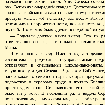
раздался панический звонок Ани. Сережа совсем
рук. Вспыхнул очередной скандал. Достаточное к 
знание английского языка позволило ему отчетли
простую мысль: «Я ненавижу вас всех!» Как-то
вспомнилось пророчество поэта, показавшееся ког
шуткой. Что можно было сделать в подобной ситуа
— Родители должны найти выход. Это их ре
ответственны за него, — с горькой печалью в гол
Маша.
И они нашли выход. Именно то, что делают
состоятельные родители с неуправляемыми подр
отправляют в специальные школы-пансионаты.
такую школу и для Сережи. В далеком Вайоминге, 
ранчо какой-то семейной пары, которая приучала
подростков к суровому труду и чтению Библии
просто удручающе. Сил навещать его в такой г
было ни у кого. В последний раз я видела Се
повзрослевшим, мужиковатым, с обветрен
и мозолями на ладонях. Жизнь в Вайоминге по