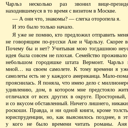
Чарльз несколько раз звонил вице-презид
находившемуся в то время с визитом в Москве.
— А они что, знакомы? — слегка оторопела я.
И это было только начало.
Я уже не помню, кто предложил отправить мен
не говорящим по-русски Ане и Чарльзу. Скорее в
Почему бы и нет? Учитывая мою тогдашнюю неус
идея была совсем не плохая. Семейство проживало
небольшом городишке штата Вермонт. Чарльз п
мной… на своем самолете. К тому времени я уже
самолеты есть не у каждого американца. Мало-пом
прояснилась. Я поняла, что имею дело с миллионе
удивлению, дом, в котором мне предстояло жит
отличался от всех других в округе. Просторный,
и со вкусом обставленный. Ничего лишнего, никак
роскоши. Правда, и ни одной книги, кроме толст
юриспруденции, но, как выяснилось позднее, в э
у кого не было времени читать романы. Аня 