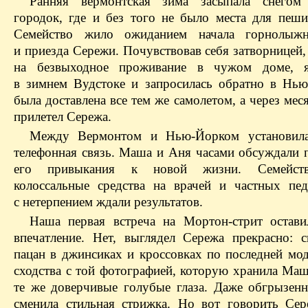
Ранняя вермонтская зима засыпала снегом
городок, где и без того не было места для пеши
Семейство жило ожиданием начала горнолыжн
и приезда Сережи. Почувствовав себя затворницей
на безвыходное проживание в чужом доме, 
в зимнем Вудстоке и запросилась обратно в Нью
была доставлена все тем же самолетом, а через мес
прилетел Сережа.
Между Вермонтом и Нью-Йорком установила
телефонная связь. Маша и Аня часами обсуждали 
его привыкания к новой жизни. Семейств
колоссальные средства на врачей и частных пед
с нетерпением ждали результатов.
Наша первая встреча на Мортон-стрит остави
впечатление. Нет, выглядел Сережа прекрасно: 
пацан в джинсиках и кроссовках по последней мод
сходства с той фотографией, которую хранила Маш
те же доверчивые голубые глаза. Даже обгрызен
сменила стильная стрижка. Но вот говорить Сер