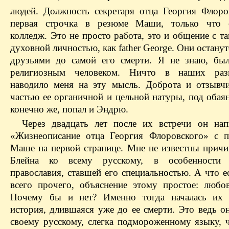
людей. Должность секретаря отца Георгия Флоро
первая строчка в резюме Маши, только что 
колледж. Это не просто работа, это и общение с 
духовной личностью, как father George. Они остану
друзьями до самой его смерти. Я не знаю, бы
религиозным человеком. Ничто в наших раз
наводило меня на эту мысль. Доброта и отзывч
частью ее органичной и цельной натуры, под обая
конечно же, попал и Эндрю.
Через двадцать лет после их встречи он на
«Жизнеописание отца Георгия Флоровского» с 
Маше на первой странице. Мне не известны причи
Блейна ко всему русскому, в особенности
православия, ставшей его специальностью. А что 
всего прочего, объяснение этому простое: люб
Почему бы и нет? Именно тогда началась их с
история, длившаяся уже до ее смерти. Это ведь о
своему русскому, слегка подмороженному языку, ч