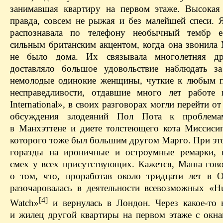
занимавшая квартиру на первом этаже. Высокая 
правда, совсем не рыжая и без малейшей спеси. 
распознавала по телефону необычный тембр е
сильным британским акцентом, когда она звонила 
не было дома. Их связывала многолетняя д
доставляло большое удовольствие наблюдать з
немолодые
одинокие женщины, чуткие к любым 
несправедливости, отдавшие много лет работе
International», в своих разговорах могли перейти о
обсуждения злодеяний Пол Пота к проблема
в Манхэттене и диете толстеющего кота Миссисип
которого тоже был большим другом Марго. При эт
горазды на ироничные и остроумные ремарки, 
смех у всех присутствующих. Кажется, Маша гово
о том, что, проработав около тридцати лет в
разочаровалась в деятельности всевозможных «H
[4]
Watch»
и вернулась в Лондон. Через какое-то 
и жилец другой квартиры на первом этаже с окна