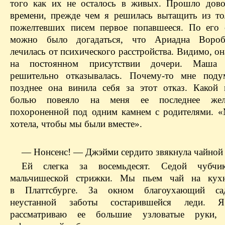
того как их не осталось в живых. Прошло дов
времени, прежде чем я решилась вытащить из то
пожелтевших писем первое попавшееся. По его
можно было догадаться, что Ариадна Вороб
лечилась от психического расстройства. Видимо, он
на постоянном присутствии дочери. Маша
решительно отказывалась. Почему-то мне поду
позднее она винила себя за этот отказ. Какой
болью повеяло на меня ее последнее жел
похороненной под одним камнем с родителями. «
хотела, чтобы мы были вместе».
— Нонсенс! — Джэйми сердито звякнула чайной
Ей слегка за восемьдесят. Седой чубчи
мальчишеской стрижки. Мы пьем чай на кух
в Платтсбурге. За окном благоухающий са
неустанной заботы состарившейся леди. 
рассматриваю ее большие узловатые руки,