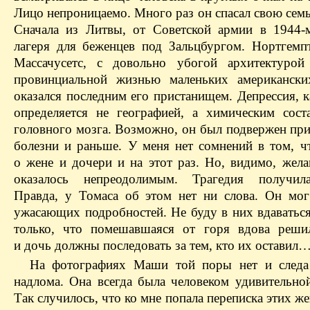
Лицо непроницаемо. Много раз он спасал свою сем
Сначала из Литвы, от Советской армии в 1944-
лагеря для беженцев под Зальцбургом. Нортгемп
Массачусетс, с довольно убогой архитектурой
провинциальной жизнью маленьких американски
оказался последним его пристанищем. Депрессия, к
определяется не географией, а химическим сост
головного мозга. Возможно, он был подвержен при
болезни и раньше. У меня нет сомнений в том, ч
о жене и дочери и на этот раз. Но, видимо, жела
оказалось непреодолимым. Трагедия получила
Правда, у Томаса об этом нет ни слова. Он мог
ужасающих подробностей. Не буду в них вдаваться
только, что помешавшаяся от горя вдова реши
и дочь должны последовать за тем, кто их оставил
На фотографиях Маши той поры нет и следа
надлома. Она все­гда была человеком удивительно
Так случилось, что ко мне попала переписка этих ж