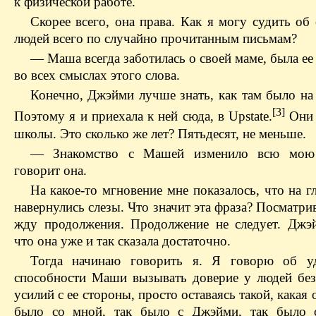
к физической работе.
Скорее всего, она права. Как я могу судить об
людей всего по случайно прочитанным письмам?
— Маша всегда заботилась о своей маме, была е
во всех смыслах этого слова.
Конечно, Джэйми лучше знать, как там было на 
[3]
Поэтому я и приехала к ней сюда, в Upstate.
Они 
школы. Это сколько же лет? Пятьдесят, не меньше.
— Знакомство с Машей изменило всю мо
говорит она.
На какое-то мгновение мне показалось, что на 
навернулись слезы. Что значит эта фраза? Посматрив
жду продолжения. Продолжение не следует. Джэй
что она уже и так сказала достаточно.
Тогда начинаю говорить я. Я говорю об уд
способности Маши вызывать доверие у людей без
усилий с ее стороны, просто оставаясь такой, какая 
было со мной, так было с Джэйми, так было 