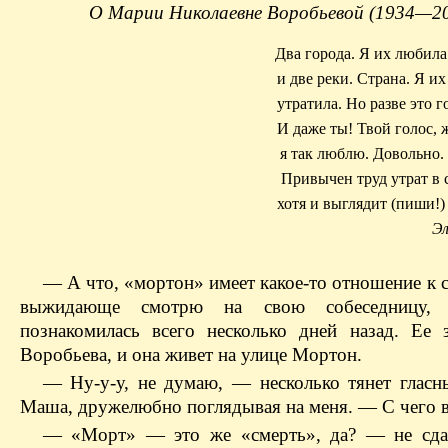
О Марии Николаевне Воробьевой (1934—2
Два города. Я их любила
и две реки. Страна. Я их
утратила. Но разве это г
И даже ты! Твой голос, 
я так люблю. Довольно.
Привычен труд утрат в 
хотя и выглядит (пиши!) 
Э
— А что, «мортон» имеет какое-то отношение к 
выжидающе смотрю на свою собеседницу, 
познакомилась всего несколько дней назад. Ее
Воробьева, и она живет на улице Мортон.
— Ну-у-у, не думаю, — несколько тянет гласн
Маша, дружелюбно поглядывая на меня. — С чего 
— «Морт» — это же «смерть», да? — не сда