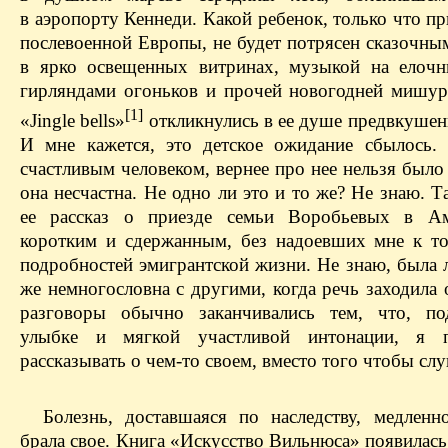
в аэропорту Кеннеди. Какой ребенок, только что 
послевоенной Европы, не будет потрясен сказочны
в ярко освещенных витринах, музыкой на елочн
гирляндами огоньков и прочей новогодней мишур
[1]
«Jingle bells»
откликнулись в ее душе предвкушен
И мне кажется, это детское ожидание сбылось
счастливым человеком, вернее про нее нельзя было 
она несчастна. Не одно ли это и то же? Не знаю. Т
ее рассказ о приезде семьи Воробьевых в А
коротким и сдержанным, без надоевших мне к т
подробностей эмигрантской жизни. Не знаю, была 
же немногословна с другими, когда речь заходила
разговоры обычно заканчивались тем, что, по
улыбке и мягкой участливой интонации, я п
рассказывать о чем-то своем, вместо того чтобы слу
Болезнь, доставшаяся по наследству, медленн
брала свое. Книга «Искусство Вильнюса» появилас