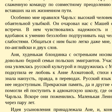
слаженную команду по совместному преодолению 
вставших на их жизненном пути.
Особенно мне нравился Чарльз: высокий человек
обаятельной улыбкой. Он очаровал нас с Машей 
встречи. В нем чувствовались надежность и у
вдобавок к умению беззлобно подтрунивать над че
слабостями. Общаться с ним было легко даже мне,
по-английски и двух слов.
Аня, худенькая блондинка с остреньким носик
довольно бедной семьи польских эмигрантов. Учас
она увлеклась русской культурой и подружилась с
подкупила ее любовь к Анне Ахматовой, стихи 
знала наизусть, правда, в переводах. Русский язык
нее недоступным. Прекрасная память, да и другие
помогли ей поступить в адвокатскую школу, где о
Чарльза. Вскоре они поженились. Маленькая Ленн
через пару лет.
Идея усыновления принадлежала Ане, и, кон