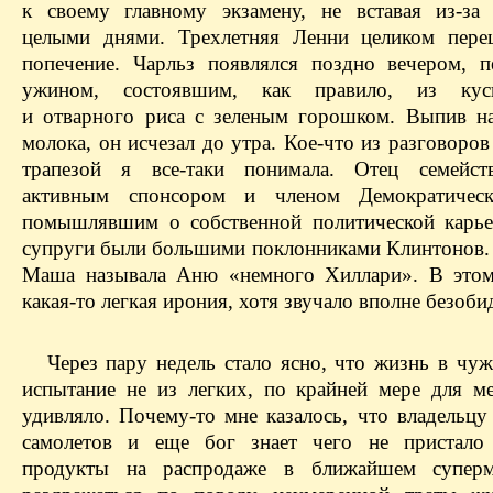
к своему главному экзамену, не вставая из-за
целыми днями. Трехлетняя Ленни целиком пере
попечение. Чарльз появлялся поздно вечером, 
ужином, состоявшим, как правило, из ку
и отварного риса с зеленым горошком. Выпив на
молока, он исчезал до утра. Кое-что из разговоров
трапезой я все-таки понимала. Отец семейств
активным спонсором и членом Демократическ
помышлявшим о собственной политической карь
супруги были большими поклонниками Клинтонов.
Маша называла Аню «немного Хиллари». В этом
какая-то легкая ирония, хотя звучало вполне безоби
Через пару недель стало ясно, что жизнь в чу
испытание не из легких, по крайней мере для м
удивляло. Почему-то мне казалось, что владельцу
самолетов и еще бог знает чего не пристало 
продукты на распродаже в ближайшем суперм