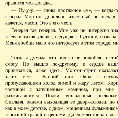
нравится моя догадка.
— Ну-у-у, — снова протяжное «у», — когда-т
генерал Мортон, довольно известный человек в
кажется, масон. Это в его честь.
Генерал так генерал. Мне уже не интересно зна
заслуги тихая улочка, ведущая к Гудзону, названа
Меня вообще мало что интересует в этом городе, м
Тогда я думала, что ничего не полюблю в этой
смогу. Но вышло по-другому, и сердце наш
привязаться, даже здесь. Мортон-стрит оказала
таких мест… Второй этаж. Окна с ветхим
пропускающими холод зимой и жару летом. Кирп
гостиной с запущенным камином, при мне 
разжигавшимся. Полки, уставленные пыльным
Спальня, окнами выходящая во двор-колодец, но 
как в моем детстве, с дном, мощенным
булыжником,
заросший травой и цветами. Да еще лестница с ле