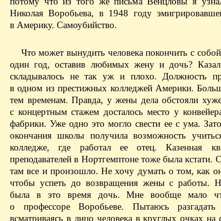
потому что из того же письма Венцловы я узна
Николая Воробьева, в 1948 году эмигрировавше
в Америку. Самоубийство.
Что может вынудить человека покончить с собой
один год, оставив любимых жену и дочь? Казал
складывалось не так уж и плохо. Должность пр
в одном из престижных колледжей Америки. Больш
тем временам. Правда, у жены дела обстояли хуже
с концертным стажем досталось место у конвейер
фабрики. Уже одно это могло свести ее с ума. Зат
окончания школы получила возможность учитьс
колледже, где работал ее отец. Казенная кв
преподавателей в Нортгемптоне тоже была кстати. С
там все и произошло. Не хочу думать о том, как о
чтобы успеть до возвращения жены с работы. Н
была в это время дочь. Мне вообще мало чт
о профессоре Воробьеве. Пытаюсь разгадать 
всматриваясь в лицо человека в круглых очках на