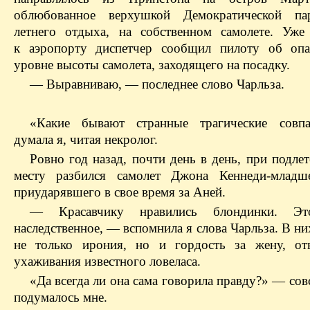
облюбованное верхушкой Демократической па
летнего отдыха, на собственном самолете. Уже
к аэропорту диспетчер сообщил пилоту об опа
уровне высоты самолета, заходящего на посадку.
— Выравниваю, — последнее слово Чарльза.
«Какие бывают странные трагические совп
думала я, читая некролог.
Ровно год назад, почти день в день, при подле
месту разбился самолет Джона Кеннеди-младше
приударявшего в свое время за Аней.
— Красавчику нравились блондинки. Э
наследственное, — вспомнила я слова Чарльза. В н
не только ирония, но и гордость за жену, от
ухаживания известного ловеласа.
«Да всегда ли она сама говорила правду?» — сов
подумалось мне.