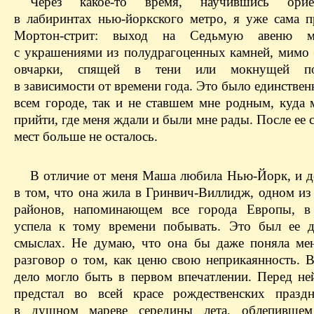
Через какое-то время, научившись ориен
в лабиринтах нью-йоркского метро, я уже сама п
Мортон-стрит: выход на Седьмую авеню м
с украшениями из полудрагоценных камней, мимо б
овчарки, спящей в тени или мокнущей п
в зависимости от времени года. Это было единствен
всем городе, так и не ставшем мне родным, куда
прийти, где меня ждали и были мне рады. После ее 
мест больше не осталось.
В отличие от меня Маша любила Нью-Йорк, и д
в том, что она жила в Гринвич-Виллидж, одном из
районов, напоминающем все города Европы, в
успела к тому времени побывать. Это был ее 
смыслах. Не думаю, что она бы даже поняла мен
разговор о том, как ценю свою неприкаянность. В
дело могло быть в первом впечатлении. Перед н
предстал во всей красе рождественских празд
в душном мареве середины лета, облепивше