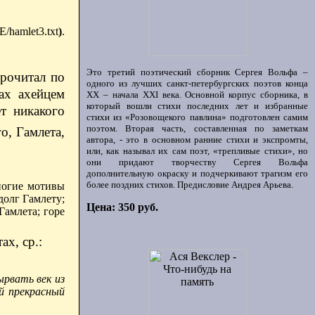
E/hamlet3.txt
)
.
Это третий поэтический сборник Сергея Вольфа –
прочитал по
одного из лучших санкт-петербургских поэтов конца
ах ахейцем
ХХ – начала XXI века. Основной корпус сборника, в
который вошли стихи последних лет и избранные
т никакого
стихи из «Розовощекого павлина» подготовлен самим
поэтом. Вторая часть, составленная по заметкам
о, Гамлета,
автора, - это в основном ранние стихи и экспромты,
или, как называл их сам поэт, «трепливые стихи», но
они придают творчеству Сергея Вольфа
дополнительную окраску и подчеркивают трагизм его
более поздних стихов. Предисловие Андрея Арьева.
ногие мотивы
долг Гамлету;
Цена: 350 руб.
Гамлета; горе
х, ср.:
ырвать век из
й прекрасный