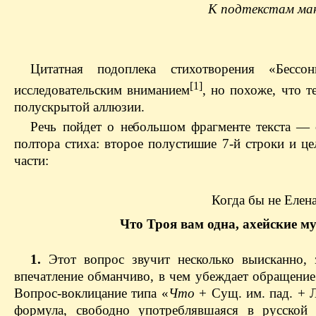
К подтекстам ма
Цитатная подоплека стихотворения «Бессо
[1]
исследовательским вниманием
, но похоже, что 
полускрытой аллюзии.
Речь пойдет о небольшом фрагменте текста —
полтора стиха: второе полустишие 7-й стро­ки и ц
части:
Когда бы не Елена
Что Троя вам одна, ахейские м
1.
Этот вопрос звучит несколько выисканно, з
впечатление обманчиво, в чем убеждает обращение
Воп­рос-воклицание типа «
Что
+ Сущ. им. пад. + 
формула, свободно употреблявшаяся в русской