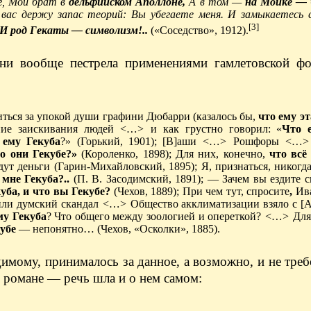
, Мой брат в
дельфийском Аполлоне,
А в том —
на Мойке —
ас держу запас теорий: Вы убегаете меня. И замыкаетесь с
[3]
И род Гекаты — символизм!..
(«Соседство», 1912).
ени вообще пестрела применениями гамлетовской фо
ться за упокой души графини Дюбарри (казалось бы,
что ему эт
нние заискивания людей
<…>
и как грустно говорил: «
Что 
 ему Гекуба
?» (Горький, 1901); [В]аши
<…>
Рошфоры
<…
о они Гекубе?»
(Короленко, 1898); Для них, конечно,
что всё
дут деньги
(Гарин-Михайловский, 1895); Я, признаться, никогд
мне Гекуба?..
(П. В. Засодимский, 1891); — Зачем вы ездите 
уба, и что вы Гекубе?
(Чехов, 1889); При чем тут,
спросите
,
Ив
или думский скандал
<…>
Общество акклиматизации взяло с [А
му Гекуба
? Что общего между зоологией и опереткой?
<…>
Для 
кубе
— непонятно… (Чехов, «Осколки», 1885).
имому, принималось за данное, а возможно, и не треб
и романе — речь шла и о нем самом: