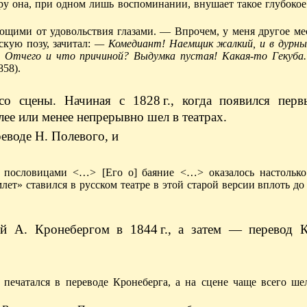
у она, при одном лишь воспоминании, внушает такое глубокое
ими от удовольствия глазами. — Впрочем, у меня другое ме
кую позу, зачитал:
— Комедиант! Наемщик жалкий, и в дурны
 Отчего и что причиной? Выдумка пустая! Какая-то Гекуба
58).
со сцены. Начиная с 1828 г., когда появился пер
ее или менее непрерывно шел в театрах.
реводе Н. Полевого, и
ли пословицами
<…>
[Его о] баяние
<…>
оказалось настолько
лет» ставился в русском театре в этой старой версии вплоть до
 А. Кронебергом в 1844 г., а затем — перевод К
печатался в переводе Кронеберга, а на сцене чаще всего ше