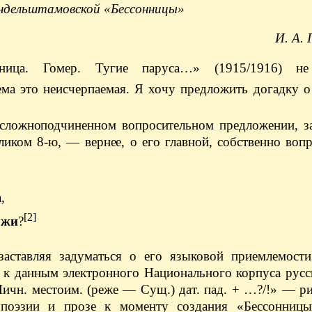
ндельштамовской «Бессонницы»
И. А.
нница. Гомер. Тугие паруса…» (1915/1916) не
тема это неисчерпаемая. Я хочу предложить догадку 
 сложноподчиненном вопросительном предложении, 
еликом 8-ю, — вернее, о его главной, собственно воп
,
[2]
ужи
?
аставляя задуматься о его языковой приемлемости
 к данным электронного Национального корпуса русс
Личн. местоим. (реже — Сущ.) дат. пад. + …?/!» — р
 поэзии и прозе к моменту создания «Бессонниц