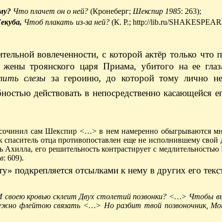
ему?
Что плачет он о ней?
(Кронеберг;
Шекспир 1985
: 263);
екуба,
Чтоб плакать из-за ней?
(К. Р.; http://lib.ru/SHAKESPEAR
ительной вовлеченности, с которой актёр только что 
 жены троянского царя Приама, убитого на ее глаз
лить слезы
за героиню, до которой тому лично не
бностью действовать в непосредственно касающейся ег
я сочинил сам Шекспир <…> в нем намеренно обыгрываются м
ак спаситель отца противопоставлен еще не исполнившему свой 
 Ахилла, его решительность контрастирует с медлительностью 
в
: 609).
 подкрепляется отсылками к нему в других его текста
и И своею кровью склеит Двух столетий позвонки? <…> Чтобы в
Нужно флейтою связать <…> Но разбит твой позвоночник, Мо