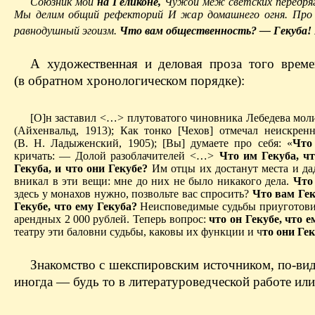
Союзник мой
на Геликоне,
Чужой меж светских передряг
Мы делим общий рефекторий И жар домашнего огня. Про в
равнодушный эгоизм.
Что вам общественность? — Гекуба! 
А художественная и деловая проза того врем
(в обратном хронологическом порядке):
[О]н заставил
<…>
плутоватого чиновника Лебедева моли
(Айхенвальд, 1913); Как тонко [Чехов] отмечал неискре
(В. Н. Ладыженский, 1905); [Вы] думаете про себя: «
Что
кричать: — Долой разоблачителей
<…>
Что им Гекуба, чт
Гекуба, и что они Гекубе?
Им отцы их достанут места и да
вникал в эти вещи: мне до них не было никакого дела.
Что 
здесь у монахов нужно, позвольте вас спросить?
Что вам Гек
Гекубе, что ему Гекуба?
Неисповедимые судьбы приуготов
арендных 2 000 рублей. Теперь вопрос:
что он Гекубе, что е
театру эти баловни судьбы, каковы их функции и ч
то они Ге
Знакомство с шекспировским источником, по-вид
иногда — будь то в литературоведческой работе ил