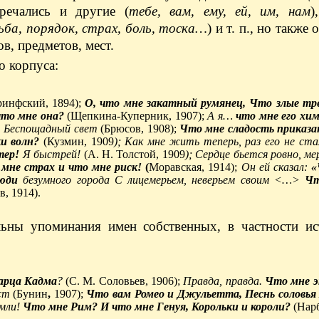
тречались и другие (
тебе, вам, ему, ей, им, нам
)
ьба, порядок, страх, боль, тоска…
) и т. п., но также
в, предметов, мест.
о корпуса:
инфский, 1894);
О, что мне закатный румянец, Что злые тре
что мне она?
(Щепкина-Куперник, 1907);
А я…
что мне его хи
 Беспощадный свет
(Брюсов, 1908);
Что мне сладость приказ
и волн?
(Кузмин, 1909
); Как мне жить теперь, раз его не ст
тер!
Я быстрей!
(А. Н. Толстой, 1909
); Сердце бьется ровно, ме
мне страх и что мне риск!
(
Моравская, 1914);
Он ей сказал:
«
люди
безумного города С лицемерьем, неверьем своим
<…>
Чт
в, 1914).
льны упоминания имен собственных, в частности ис
тарца Кадма
?
(С. М. Соловьев, 1906);
Правда, правда.
Что мне э
ист
(Бунин
,
1907);
Что вам Ромео и Джульетта, Песнь соловь
емли!
Что мне Рим? И что мне Генуя, Корольки и короли?
(Нарб