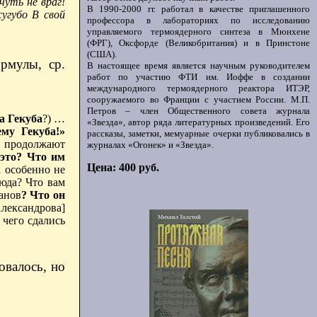
чуть не враг!
В 1990-2000 гг. работал в качестве приглашенного
угубо В свой
профессора в лабораториях по исследованию
управляемого термоядерного синтеза в Мюнхене
(ФРГ), Оксфорде (Великобритания) и в Принстоне
(США).
рмулы, ср.
В настоящее время является научным руководителем
работ по участию ФТИ им. Иоффе в создании
международного термоядерного реактора ИТЭР,
сооружаемого во Франции с участием России. М.П.
Петров – член Общественного совета журнала
а Гекуба
?) …
«Звезда», автор ряда литературных произведений. Его
ему Гекуба!»
рассказы, заметки, мемуарные очерки публиковались в
>
продолжают
журналах «Огонек» и «Звезда».
 это? Что им
Цена: 400 руб.
а особенно не
сюда? Что вам
анов
?
Что он
лександрова]
чего сдались
овалось, но