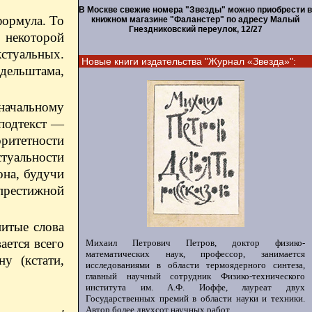
В Москве свежие номера "Звезды" можно приобрести в
формула. То
книжном магазине "Фаланстер" по адресу Малый
Гнездниковский переулок, 12/27
 некоторой
кстуальных.
Новые книги издательства "Журнал «Звезда»":
ндельштама,
 начальному
 подтекст —
ритетности
стуальности
она, будучи
 престижной
нитые слова
ается всего
Михаил Петрович Петров, доктор физико-
математических наук, профессор, занимается
у (кстати,
исследованиями в области термоядерного синтеза,
главный научный сотрудник Физико-технического
института им. А.Ф. Иоффе, лауреат двух
Государственных премий в области науки и техники.
Автор более двухсот научных работ.