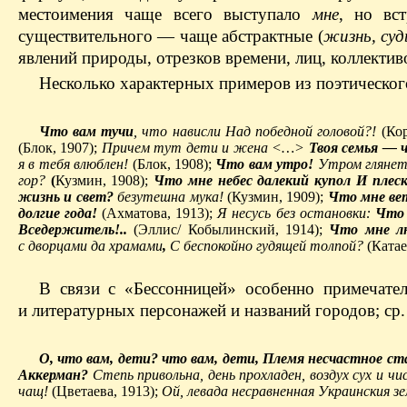
местоимения чаще всего выступало
мне
, но вс
существительного — чаще абстрактные (
жизнь, суд
явлений природы, отрезков времени, лиц, коллективо
Несколько характерных примеров из поэтическог
Что вам тучи
, что нависли Над победной головой?!
(Кор
(Блок, 1907);
Причем тут дети и жена <…>
Т
воя семья — 
я в тебя влюблен!
(Блок, 1908);
Что вам утро!
Утром глянет
гор?
(
Кузмин, 1908);
Что мне небес далекий купол И плеск
жизнь и свет?
безутешна мука!
(Кузмин, 1909);
Что мне ве
долгие года!
(Ахматова, 1913);
Я несусь без остановки:
Что 
Вседержитель!..
(Эллис/ Кобылинский, 1914);
Что мне 
с дворцами да храмами
,
С беспокойно гудящей толпой?
(Катае
В связи с «Бессонницей» особенно примечате
и литературных персонажей и названий городов; ср.
О, что вам, дети? что вам, дети, Племя несчастное с
Аккерман?
Степь привольна, день прохладен, воздух сух и ч
чащ!
(Цветаева, 1913);
Ой, левада несравненная Украинския з