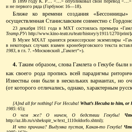
В 1899 году К. Р… <…> опубликовал свой перевод <…> В
и не первого ряда (
Горбунов
: 16—18).
Ближе ко времени создания «Бессонницы» 
осуществленная Станиславским совместно с Гордон
23 декабря 1911 года в МХТ состоялась премьера «Гамл
Театр.РУ
:
http://www.kino-teatr.ru/teatr/history/y1911/1270/print/
)
В Музее МХАТ хранятся режиссерские экземпляры «Гамл
в некоторых случаях взамен кронеберговского текста вставл
1983
, в гл. 7. «Московский „Гамлет“»).
4.
Таким образом, слова Гамлета о Гекубе были 
как своего рода пропись всей парадигмы ритори
Известны они были в нескольких вариантах, но о
(от которого отличались, однако, характерным русск
[A]nd all for nothing! For Hecuba!
What’s Hecuba to him, or 
1985
: 65);
О чем же? О ничем, О бедствии Гекубы!
Что 
http://az.lib.ru/s/shekspir_w/text_1110oldorfo.shtml);
И что причина? Выдумка пустая, Какая-то Гекуба!
Что