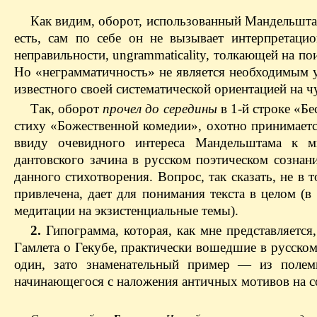
Как видим, оборот, использованный Мандельшта
есть, сам по себе он не вызывает интерпретаци
неправильности, ungrammaticality, толкающей на по
Но «неграмматичность» не является необходимым у
известного своей систематической ориентацией на ч
Так, оборот
прочел до середины
в 1-й строке «Б
стиху «Божественной комедии», охотно принимаетс
ввиду очевидного интереса Мандельштама к ми
дантовского зачина в русском поэтическом сознан
данного стихотворения. Вопрос, так сказать, не в т
привлечена, дает для понимания текста в целом (
медитации на экзистенциальные темы).
2.
Гипограмма, которая, как мне представляется
Гамлета о Гекубе, практически вошедшие в русском
один, зато знаменательный пример — из полем
начинающегося с наложения античных мотивов на с