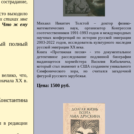
 сострадание,
сто выходило
х стихах мне
Михаил Никитич Толстой – доктор физико-
.
Что ж ему
математических наук, организатор Конгрессов
соотечественников 1991-1993 годов и международных
научных конференций по истории русской эмиграции
2003-2022 годов, исследователь культурного наследия
вый полный
русской эмиграции ХХ века.
Книга «Протяжная песня» - это документальное
детективное расследование подлинной биографии
выдающегося хормейстера Василия Кибальчича,
который стал знаменит в США созданием уникального
Симфонического хора, но считался загадочной
 велико, что,
фигурой русского зарубежья.
 начала XX в.
Цена: 1500 руб.
онстантина
л в редакции