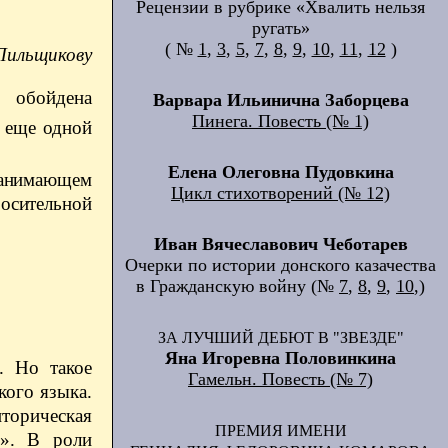
Рецензии в рубрике «Хвалить нельзя
ругать»
( №
1
,
3
,
5
,
7
,
8
,
9
,
10
,
11
,
12
)
 Пильщикову
 обойдена
Варвара Ильинична Заборцева
Пинега. Повесть (№ 1)
о еще одной
Елена Олеговна Пудовкина
занимающем
Цикл стихотворений (№ 12)
росительной
Иван Вячеславович Чеботарев
Очерки по истории донского казачества
в Гражданскую войну (№
7
,
8
,
9
,
10
,)
ЗА ЛУЧШИЙ ДЕБЮТ В "ЗВЕЗДЕ"
Яна Игоревна Половинкина
. Но такое
Гамельн. Повесть (№ 7)
кого языка.
иторическая
ПРЕМИЯ ИМЕНИ
ы». В роли