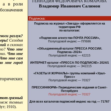
ГЕННАДИЯ ФЕДОРОВИЧА КОМАРОВА
, а в роли
Владимир Иванович Салимон
 обозначения
Подписка:
Подписка на журнал «Звезда» оформляется на
территории РФ
по каталогам:
воги разлук?
«Подписное агентство ПОЧТА РОССИИ»,
меры!
Сегодня
Полугодовой индекс — ПП686
аний
в склонах
«Объединенный каталог ПРЕССА РОССИИ.
ало?
Что мне
Подписка–2024»
рно.
Что мне
Полугодовой индекс — 42215
Что мне сам
о мне город
ИНТЕРНЕТ-каталог «ПРЕССА ПО ПОДПИСКЕ» 2024/1
Полугодовой индекс — Э42215
«ГАЗЕТЫ И ЖУРНАЛЫ» группы компаний «Урал-
Пресс»
торических
Полугодовой индекс — 70327
ПРЕССИНФОРМ» Периодические издания в Санкт-
Петербурге
Полугодовой индекс — 70327
тот грязный
Для всех каталогов подписной индекс на год — 71767
я
меж темных
ут; 1910).