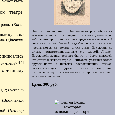
 может быть,
ом театре,
роли. (
Кино-
Это необычная книга. Это мозаика разнообразных
дные купюры;
текстов, которые в совокупности своей должны на
небольшом пространстве дать представление о яркой
ова) (
Бачелис
личности и особенной судьбы поэта. Читателю
предлагаются не только стихи Льва Друскина, но
стихи, прокомментированные его вдовой, Лидией
принимались
Друскиной, лучше, чем кто бы то ни было знающей,
что стоит за каждой строкой. Читатель услышит голоса
[4]
 то-то?
!
друзей поэта, в письмах, воспоминаниях, стихах,
рассказывающих о драме гонений и эмиграции.
у оригиналу
Читатель войдет в счастливый и трагический мир
талантливого поэта.
Цена: 300 руб.
I, 2;
Шекспир
(Вронченко;
вой;
Шекспир