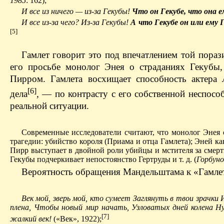
1985
: 162);
И все из ничего — из-за Гекубы!
Что он Гекубе, что она 
И все из-за чего? Из-за Гекубы!
А что Гекубе он или ему Г
[5]
Гамлет говорит это под впечатлением той пораз
его просьбе монолог Энея о страданиях Гекубы,
Пирром. Гамлета восхищает способность актера
[6]
дела
, — по контрасту с его собственной неспосо
реальной ситуации.
Современные исследователи считают, что монолог Эне
трагедии: убийство короля (Приама и отца Гамлета); Эней к
Пирр выступает в двойной роли убийцы и мстителя за смерть
Гекубы подчеркивает непостоянство Гертруды и т. д. (
Горбуно
Вероятность обращения Мандельштама к «Гамлету»
Век мой, зверь мой, кто сумеет Заглянуть в твои зрачк
плена, Чтобы новый мир начать, Узловатых дней колена 
[7]
жалкий век!
(«Век», 1922);