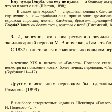
Ему чужда Гекуба, она ему не нужна
— а бедному актер
что он плачет о ней (Шестов, 1898);
— В самом деле хорошо? — спрашивал юноша с блистающ
еще лучше
<…> —
прибавил он и, приняв опять драматичес
выражая страсти, плачет, бледнеет, дрожит, трепещет!
Гекуба?
Зачем он делит слезы, чувства с нею?
(Писемский, 18
3.
И, конечно, эти слова регулярно звучали 
эквилинеарный перевод М. Вронченко, «Гамлет» бол
С 1837 г. он ставился в сравнительно вольном пе
в течение XIX в. цитаты из «Гамлета» Полевого ста
несмотря на появление новых, более точных переводов, «Гам
(
Горбунов
: 11—12).
Другим влиятельным переводом был сделанный
Романова (1899).
В наиболее авторитетных изданиях Шекспира «Гамлет» 
Н. Полевого <…>