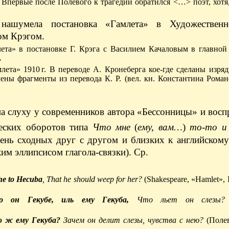
первые после Полевого к трагедии обратился <…> поэт, хотя,
нашумела постановка «Гамлета» в Художественн
ом Крэгом.
ета» в постановке Г. Крэга с Василием Качаловым в главной 
.
ета» 1910 г. В переводе А. Кронеберга кое-где сделаны изря
ены фрагменты из перевода К. Р. (вел. кн. Константина Роман
на слуху у современников автора «Бессонницы» и вос
ческих оборотов типа
Что мне
(
ему, вам…
)
то-то и
чень сходных друг с другом и близких к английском
им эллипсисом глагола-связки). Ср.
he to Hecuba
, That he should weep for her?
(Shakespeare, «Hamlet», I
он Гекубе, иль ему Гекуба,
Что льет он слезы?
 ж ему Гекуба?
Зачем он делит слезы, чувства с нею?
(Поле