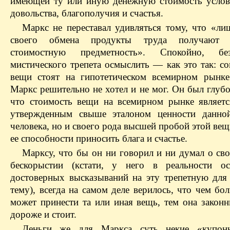
имеющей ту или иную денежную стоимость усло
довольства, благополучия и счастья.
Маркс не переставал удивляться тому, что «ли
своего обмена продукты труда получают 
стоимостную предметность». Спокойно, б
мистического трепета осмыслить — как это так: с
вещи стоят на гипотетическом всемирном рынке
Маркс решительно не хотел и не мог. Он был глуб
что стоимость вещи на всемирном рынке являетс
утвержденным свыше эталоном ценности данно
человека, но и своего рода высшей пробой этой вещ
ее способности приносить блага и счастье.
Марксу, что бы он ни говорил и ни думал о св
бескорыстии (кстати, у него в реальности о
достоверных высказываний на эту трепетную для
тему), всегда на самом деле верилось, что чем бо
может принести та или иная вещь, тем она закон
дороже и стоит.
Деньги же для Маркса суть некие «купоны