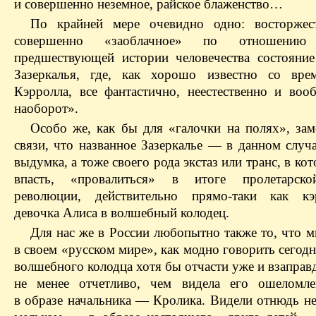
и совершенно неземное, райское блаженство…
По крайней мере очевидно одно: восторжес
совершенно «заоблачное» по отношени
предшествующей истории человечества состояние
Зазеркалья, где, как хорошо известно со вре
Кэрролла, все фантастично, неестественно и воо
наоборот».
Особо же, как бы для «галочки на полях», зам
связи, что названное Зазеркалье — в данном случ
выдумка, а тоже своего рода экстаз или транс, в к
впасть, «провалиться» в итоге пролетарск
революции, действительно прямо-таки как кэр
девочка Алиса в волшебный колодец.
Для нас же в России любопытно также то, что м
в своем «русском мире», как модно говорить сегодн
волшебного колодца хотя бы отчасти уже и взапра
не менее отчетливо, чем видела его ошеломле
в образе начальника — Кролика. Видели отнюдь не