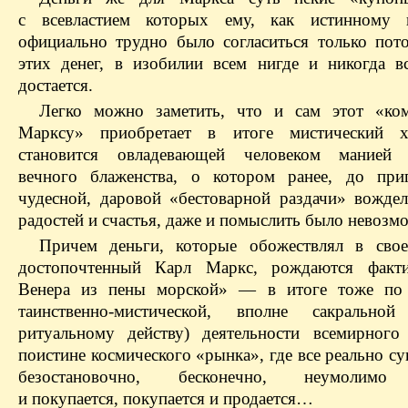
с всевластием которых ему, как истинному к
официально трудно было согласиться только пото
этих денег, в изобилии всем нигде и никогда в
достается.
Легко можно заметить, что и сам этот «ко
Марксу» приобретает в итоге мистический 
становится овладевающей человеком манией 
вечного блаженства, о котором ранее, до при
чудесной, даровой «бестоварной раздачи» вождел
радостей и счастья, даже и помыслить было невозм
Причем деньги, которые обожествлял в сво
достопочтенный Карл Маркс, рождаются факти
Венера из пены морской» — в итоге тоже по 
таинственно-мистической, вполне сакральной
ритуальному действу) деятельности всемирного
поистине космического «рынка», где все реально 
безостановочно, бесконечно, неумолимо 
и покупается, покупается и продается…