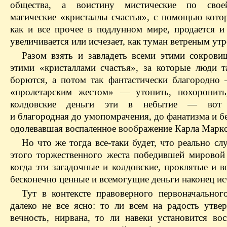
общества, а воистину мистические по свое
магические «кристаллы счастья», с помощью котор
как и все прочее в подлунном мире, продается и 
увеличивается или исчезает, как туман ветреным ут
Разом взять и завладеть всеми этими сокрови
этими «кристаллами счастья», за которые люди т
борются, а потом так фантастически благородн
«пролетарским жестом» — утопить, похоронить
колдовские деньги эти в небытие — вот 
и благородная до умопомрачения, до фанатизма и б
одолевавшая воспаленное воображение Карла Маркс
Но что же тогда все-таки будет, что реально сл
этого торжественного жеста победившей мировой
когда эти загадочные и колдовские, проклятые и 
бесконечно ценные и всемогущие деньги наконец ис
Тут в контексте правоверного первоначальног
далеко не все ясно: то ли всем на радость утвер
вечность, нирвана, то ли навеки установится вос