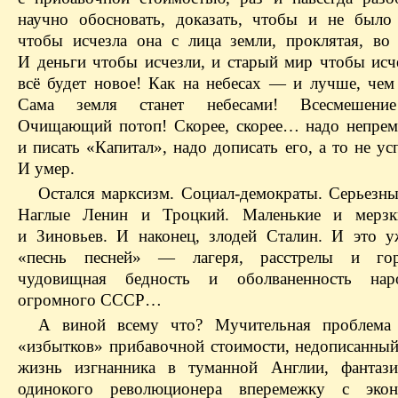
научно обосновать, доказать, чтобы и не было
чтобы исчезла она с лица земли, проклятая, во 
И деньги чтобы исчезли, и старый мир чтобы исче
всё будет новое! Как на небесах — и лучше, чем 
Сама земля станет небесами! Всесмешение
Очищающий потоп! Скорее, скорее… надо непрем
и писать «Капитал», надо дописать его, а то не 
И умер.
Остался марксизм. Социал-демократы. Серьезны
Наглые Ленин и Троцкий. Маленькие и мерзк
и Зиновьев. И наконец, злодей Сталин. И это у
«песнь песней» — лагеря, расстрелы и го
чудовищная бедность и оболваненность нар
огромного СССР…
А виной всему что? Мучительная проблема 
«избытков» прибавочной стоимости, недописанный
жизнь изгнанника в туманной Англии, фантаз
одинокого революционера вперемежку с экон