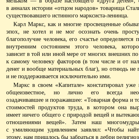
мельком — в образе настоящего «друга детей», 
в анналах истории «отцом народов» товарища Стал
существовавшего истинного марксиста-ленинца.
Карл Маркс, как и многие просвещенные обыва
эпох, не хотел и не мог осознать очень прос
благополучие человека, его счастье определяется 
внутренним состоянием этого человека, которо
зависит в той или иной мере от многих внешних п
к самому человеку факторов (в том числе и от на
денег и вообще материальных благ), но отнюдь не
и не поддерживается исключительно ими.
Маркс в своем «Капитале» констатировал уже 
общеизвестное, но лично его всегда нео
озадачивавшее и поражавшее: «Товарная форма и т
стоимостей продуктов труда, в котором она выр
имеет ничего общего с природой вещей и вытекаю
отношениями вещей». Затем наш многомудры
с умиляющим удивлением заявлял: «Чтобы найт
этому, нам пришлось бы забраться в дебри религио