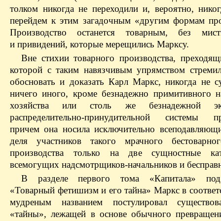
толком никогда не переходили и, вероятно, никог
перейдем к этим загадочным «другим формам про
Производство останется товарным, без мист
и привидений, которые мерещились Марксу.
Вне стихии товарного производства, преходящ
которой с таким навязчивым упрямством стремил
обосновать и доказать Карл Маркс, никогда не с
ничего иного, кроме безнадежно примитивного н
хозяйства или столь же безнадежной эко
распределительно-принудительной системы про
причем она носила исключительно всеподавляющи
деля участников такого мрачного бестоварног
производства только на две сущностные к
всемогущих надсмотрщиков-начальников и бесправ
В разделе первого тома «Капитала» под
«Товарный фетишизм и его тайна» Маркс в соответ
мудреным названием постулировал существов
«тайны», лежащей в основе обычного превращен