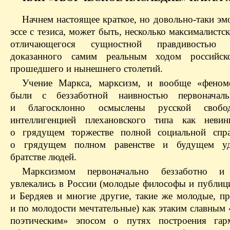
Начнем настоящее краткое, но довольно-таки эм
эссе с тезиса, может быть, несколько максималистск
отличающегося сущностной правдивостью
доказанного самим реальным ходом российск
прошедшего и нынешнего столетий.
Учение Маркса, марксизм, и вообще «феном
были с беззаботной наивностью первоначал
и благосклонно осмыслены русской свобо
интеллигенцией плехановского типа как невин
о грядущем торжестве полной социальной спра
о грядущем полном равенстве и будущем уд
братстве людей.
Марксизмом первоначально беззаботно и
увлекались в России (молодые философы и публиц
и Бердяев и многие другие, такие же молодые, п
и по молодости мечтательные) как этаким славным
поэтическим» эпосом о путях построения гарм