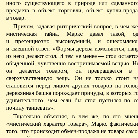
иного существующего в природе или сделанног
предмета в объект торговли, объект купли-прода
в товар.
Причем, задавая риторический вопрос, в чем же
мистическая тайна, Маркс давал такой, од
и претенциозно высокоумный, и ошеломляю
и смешной ответ: «Формы дерева изменяются, напр
из него делают стол. И тем не менее — стол остает
обыденной, чувственно воспринимаемой вещью. Но
он делается товаром, он превращается в ч
сверхчувственную вещь. Он не только стоит н
становится перед лицом других товаров на голову
деревянная башка порождает причуды, в которых г
удивительного, чем если бы стол пустился по с
почину танцевать».
Тщательно объясняя, в чем же, по его мнен
«мистический характер товара», Маркс фактически
того, что происходит обмен-продажа не товара самог