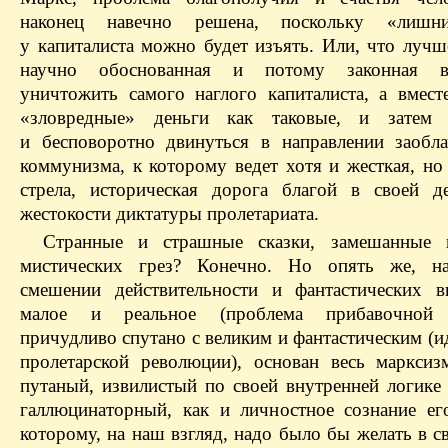
наконец навечно решена, поскольку «лишн
у капиталиста можно будет изъять. Или, что лучш
научно обоснованная и потому законная в
уничтожить самого наглого капиталиста, а вмест
«зловредные» деньги как таковые, и затем 
и бесповоротно двинуться в направлении заобл
коммунизма, к которому ведет хотя и жесткая, но
стрела, историческая дорога благой в своей д
жестокости диктатуры пролетариата.
Странные и страшные сказки, замешанные 
мистических грез? Конечно. Но опять же, н
смешении действительности и фантастических в
малое и реальное (проблема прибавочной 
причудливо спутано с великим и фантастическим (
пролетарской революции), основан весь марксиз
путаный, извилистый по своей внутренней логике 
галлюцинаторный, как и личностное сознание его
которому, на наш взгляд, надо было бы желать в с