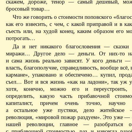
скажем, дороже, тенор — самый дешевый, можн
бросовый товар…
Что же говорить о стоимости поповского «благо
как его взвесить, с чем, с какой приправой и в ка
съесть или, на худой конец, каким образом его м
потрогать…
Да и нет никакого благословения — сказки 
миражи… Другое дело — деньги. От них-то на
и сама жизнь реально зависят. У кого деньги — 
власть, благополучие, справедливость, вообще всё, 
кармане», упаковано и обеспечено… купил, прода
съел… Вот и вся жизнь «как на ладони», так уж у
хотя, конечно, можно его и переустроить,
определить, какую часть прибавочной стоимо
капиталист, причем очень точно, научно о
а остальное уже пустяки, дело житейское
революция, «мировой пожар раздуем». Это уже — 
нашей революции, главное — разобраться ок
с прибавочной стоимостью, раз и навсегда разоб