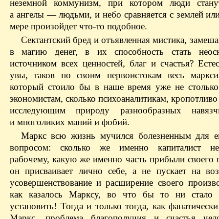
неземной коммунизм, при котором люди станут
а ангелы — людьми, и небо сравняется с землей ил
мере произойдет что-то подобное.
Сектантский бред и отъявленная мистика, замеша
в магию денег, в их способность стать неос
источником всех ценностей, благ и счастья? Есте
увы, таков по своим первоистокам весь маркси
который стоило бы в наше время уже не столько
экономистам, сколько психоаналитикам, кропотливо
исследующим природу разнообразных навяз
и многоликих маний и фобий.
Маркс всю жизнь мучился болезненным для е
вопросом: сколько же именно капиталист нед
рабочему, какую же именно часть прибыли своего 
он присваивает лично себе, а не пускает на воз
усовершенствование и расширение своего произво
как казалось Марксу, во что бы то ни стало 
установить! Тогда и только тогда, как фанатическ
Маркс, проблема благополучия и счастья чело