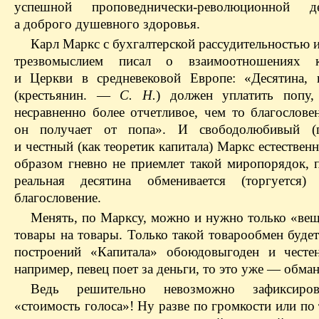
успешной проповеднически-революционной дея
а доброго душевного здоровья.
Карл Маркс с бухгалтерской рассудительностью 
трезвомыслием писал о взаимоотношениях кр
и Церкви в средневековой Европе: «Десятина,
(крестьянин. —
С. Н.
) должен уплатить попу,
несравненно более отчетливое, чем то благослове
он получает от попа». И свободолюбивый (п
и честный (как теоретик капитала) Маркс естествен
образом гневно не приемлет такой миропорядок, 
реальная десятина обменивается (торгуется)
благословение.
Менять, по Марксу, можно и нужно только «вещ
товары на товары. Только такой товарообмен будет
построений «Капитала» обоюдовыгоден и честе
например, певец поет за деньги, то это уже — обман
Ведь решительно невозможно зафиксиро
«стоимость голоса»! Ну разве по громкости или по 