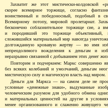
Захватит же этот мистически-колдовской «
скорее всемирное торжище, согласно фантази
воинственный и победоносный, подобный в св
Всемирному потопу, мировой пролетариат. Захв
бесконечно соблазнительное торжище сие, а в
и породивший это торжище объективный, и
сложившийся материальный мир навсегда уничтожи
долгожданную кровавую жертву — во имя изб
непреодолимого вожделения к деньгам и изб
неразрывно связанной с добыванием этих денег жиз
Повторим и подчеркнем: Маркс совершенно яв
без всяких колебаний и умолчаний, деньгам нео
мистическую силу и магическую власть над миром.
Деньги для Маркса — на самом деле не прос
условные «денежные знаки», выдуманные изобр
человеческим разумом для удобного обмена одни
и материальных ценностей на другие в условия
менее организованного и слаженно живущего че