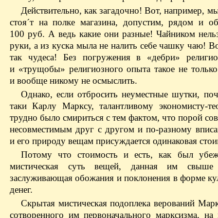
Действительно, как загадочно! Вот, например, м
стоя´т на полке магазина, допустим, рядом и об
100 руб. А ведь какие они разные! Чайником нель
руки, а из куска мыла не налить себе чашку чаю! В
так чудеса! Без погружения в «дебри» религи
и «трущобы» религиозного опыта такое не только
и вообще никому не осмыслить.
Однако, если отбросить неуместные шутки, поч
таки Карлу Марксу, талантливому экономисту-тео
трудно было смириться с тем фактом, что порой со
несовместимым друг с другом и по-разному впис
и его природу вещам присуждается одинаковая стои
Потому что стоимость и есть, как был убе
мистическая суть вещей, данная им свыш
заслуживающая обожания и поклонения в форме кул
денег.
Скрытая мистическая подоплека верований Марк
сотворенного им первоначального марксизма, на 