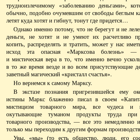
трудноизлечимому «заболеванию деньгами», ко
обычно, подобно очумевшим от свободы беглым к
летят куда хотят и гибнут, тонут где придется…
Однако именно потому, что не берегут и не лел
деньги, не хотят и не умеют их расчетливо п
копить, распределять и тратить, может у нас име
исход эта опасная «Марксова болезнь» — 
и мистическая вера в то, что именно вечно ускол
в то же время везде и во всем присутствующие де
заветный магический «кристалл счастья».
Но вернемся к самому Марксу.
В экстазе познания пригрезившейся ему ок
истины Маркс блаженно писал в своем «Капита
мистицизм товарного мира, все чудеса и п
окутывающие туманом продукты труда при 
товарного производства, — все это немедленно ис
только мы переходим к другим формам производств
Увы, «мы» (то есть общество, люди, его со