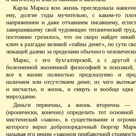
Карла Маркса всю жизнь преследовала навязч
ему, долгие годы мучительно, с каким-то пло
напряжением и даже отчаянием писавшему, естест
завершившему свой чудовищно титанический труд,
постоянно грезилось, что он скоро найдет некий
ключ к разгадке великой «тайны денег», по сути с
лежащей далеко за пределами обычного человеческо
Маркс, с его бухгалтерской, а с другой
болезненной жизненной философией и психикой, 
все в жизни полностью предсказуемо и пред
наличием или отсутствием денег, из чего вытекае
и несчастье, и жизнь, и смерть и вообще едва
мироздание.
Деньги первичны, а жизнь вторична — 
(иронически, конечно) определить тот основной
мистический «закон», в существование и огромн
которого верил добропорядочный бюргер Марк
называя его неким «законом прибавочной стоимост