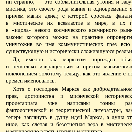
ни странно, — это соблазнительная утопия и заву
мистика, это своего рода мания и одновременно я
причем магия денег, с которой срослась фанати
в мистическое их всевластие в мире, в их п
в «идола» некого космического всемирного рынк
законы которого можно на практике опровергн
уничтожив во имя коммунистических грез всю 
существующую и исторически сложившуюся реальн
Да, именно так: марксизм порожден обы
и несколько извращенным и притом магически-
поклонением золотому тельцу, как это явление с 
времен именовалось.
Хотя о господине Марксе как добродетельно
прав, достоинства и мифической историчес
пролетариата уже написаны тонны разн
фактологической и теоретической литературы, в
теперь заглянуть в душу идей Маркса, а душа э
иное, как слепая и безотчетная вера в мистичес
и магическую власть наживы и капитала.