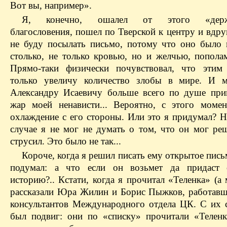
Вот вы, например».
Я, конечно, ошалел от этого «держа
благословения, пошел по Тверской к центру и вдру
не буду посылать письмо, потому что оно было 
столько, не только кровью, но и желчью, попола
Прямо-таки физически почувствовал, что этим
только увеличу количество злобы в мире. И м
Александру Исаевичу больше всего по душе при
жар моей ненависти... Вероятно, с этого момен
охлаждение с его стороны. Или это я придумал? Н
случае я не мог не думать о том, что он мог ре
струсил. Это было не так...
Короче, когда я решил писать ему открытое пись
подумал: а что если он возьмет да придаст о
историю?.. Кстати, когда я прочитал «Теленка» (а
рассказали Юра Жилин и Борис Пыжков, работавш
консультантов Международного отдела ЦК. С их 
был подвиг: они по «списку» прочитали «Теленк