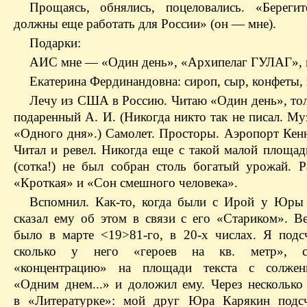
Прощаясь, обнялись, поцеловались. «Береги
должны еще работать для России» (он — мне).
Подарки:
АИС мне — «Один день», «Архипелаг ГУЛАГ», 
Екатерина Фердинандовна: сироп, сыр, конфеты, 
Лечу из США в Россию. Читаю «Один день», тол
подаренный А. И. (Никогда никто так не писал. М
«Одного дня».) Самолет. Просторы. Аэропорт Кенн
Читал и ревел. Никогда еще с такой малой площад
(сотка!) не был собран столь богатый урожай. 
«Кроткая» и «Сон смешного человека».
Вспомнил. Как-то, когда были с Ирой у Юры
сказал ему об этом в связи с его «Стариком». Ве
было в марте <19>81-го, в 20‑х числах. Я подсч
сколько у него «героев на кв. метр», с
«концентрацию» на площади текста с солжен
«Одним днем...» и доложил ему. Через несколько
в «Литературке»: мой друг Юра Карякин подсч