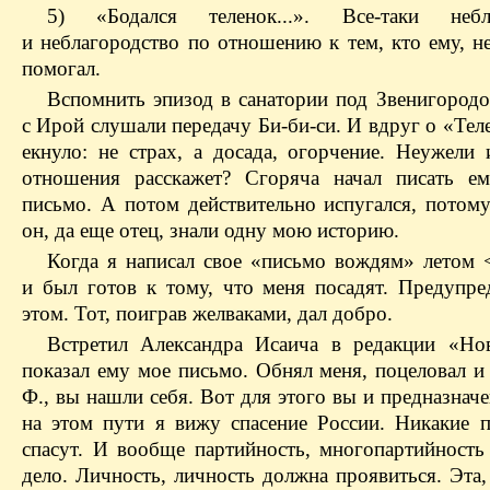
5) «Бодался теленок...». Все-таки небла
и неблагородство по отношению к тем, кто ему, н
помогал.
Вспомнить эпизод в санатории под Звенигородо
с Ирой слушали передачу Би-би-си. И вдруг о «Тел
екнуло: не страх, а досада, огорчение. Неужели
отношения расскажет? Сгоряча начал писать е
письмо. А потом действительно испугался, потому
он, да еще отец, знали одну мою историю.
Когда я написал свое «письмо вождям» летом 
и был готов к тому, что меня посадят. Предупре
этом. Тот, поиграв желваками, дал добро.
Встретил Александра Исаича в редакции «Но
показал ему мое письмо. Обнял меня, поцеловал и
Ф., вы нашли себя. Вот для этого вы и предназна
на этом пути я вижу спасение России. Никакие п
спасут. И вообще партийность, многопартийност
дело. Личность, личность должна проявиться. Эта,