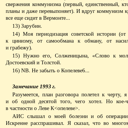
свержения коммунизма (первый, единственный, кт
планы и даже перевыпоняет). И вдруг коммунизм к
все еще сидит в Вермонте...
13) Зарубин.
14) Моя периодизация советской истории (от
к цинизму, от самообмана к обману, от наси
и грабежу).
15) Нужно его, Солженицына, «Слово к мол
Достоевский и Толстой.
16) NB. Не забыть о Копелеве
6...
Замечание 1993 г.
Разумеется, план разговора полетел к черту, я
и об одной десятой того, чего хотел. Но кое-ч
в частности о Леве К<опелеве>.
АИС слышал о моей болезни и об операции 
Искренне расспрашивал. Я сказал, что во много