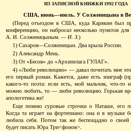
ИЗ ЗАПИСНОЙ КНИЖКИ 1992 ГОДА
США, июнь—июль. У Солженицына в Ве
(Перед отъездом в США, куда Карякин был п
конференцию, он набросал несколько пунктов для 
А. И. Солженицыным.
— И. З.
)
1) Сахаров—Солженицын. Два крыла России.
2) Александр Мень.
3) От «Бесов» до «Архипелага ГУЛАГ».
4) «Люби революцию» — давал почитать мне этот
его первый роман. Кажется, даже есть эпиграф (п
какого-то поэта: если есть, мой мальчик, что-то н
можно любить, то — люби революцию. Горькая ир
апологетика же!
Еще помню суровые строчки о Наташе, его п
Когда та играет на фортепиано: она и в музыке б
любила себя. Потом так же беспощадно о своей
будет писать Юра Три<фонов>.