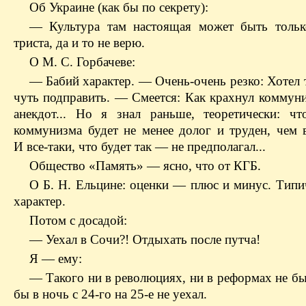
Об Украине (как бы по секрету):
— Культура там настоящая может быть тольк
триста, да и то не верю.
О М. С. Горбачеве:
— Бабий характер. — Очень-очень резко: Хотел 
чуть подправить. — Смеется: Как крахнул коммуни
анекдот... Но я знал раньше, теоретически: ч
коммунизма будет не менее долог и труден, чем в
И все-таки, что будет так — не предполагал...
Общество «Память» — ясно, что от КГБ.
О Б. Н. Ельцине: оценки — плюс и минус. Типи
характер.
Потом с досадой:
— Уехал в Сочи?! Отдыхать после путча!
Я — ему:
— Такого ни в революциях, ни в реформах не бы
бы в ночь с 24-го на 25-е не уехал.