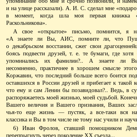
упоминание обо мне и срочно позвонили, и намек
и на улице рассказали). А. И. С. сделал мне «подаро
в момент, когда шла моя первая книжка 
Раскольникова».
А свое «открытое» письмо, помнится, я на
«А знаете ли Вы, АИС, помните ли, что Пуш
о декабрьском восстании, сжег свои драгоценней
боясь подвести друзей, т. е. те бумаги, где хот
упоминались их фамилии?.. А знаете ли Вы
несомненно, практичнее в хорошем смысле этого
Коржавин, что последний больше всего боится под
оставшихся в России друзей и прибегает к такой 
что ему и сам Ленин бы позавидовал?.. Ведь, в с
распоряжаетесь моей жизнью, моей судьбой. Конеч
Вашего величия и Вашего призвания, Ваших зас
чья-то еще жизнь — пустяк, а все-таки вся н
классика и Вы в том числе не тому нас учили и науч
6) Иван Фролов, ставший помощником Деми
перепрыгнуть через поколение ХХ съезда...