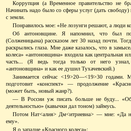
Коррупция (а Временное правительство не бра
Начинать надо было со сферы услуг (дать свободу)
с земли.
Понравилось мое: «Не лозунги решают, а люди к
Об антоновщине. Я напомнил, что был по
(Солженицына) рассказом лет 30 назад почти. Тог
раскрылись глаза. Мне даже казалось, что в замыс
колеса» «антоновщина» входила как центральная и
часть... (Я ведь тогда только от него узнал
«антоновщина» и как ее душил Тухачевский.)
Занимается сейчас <19>20—<19>30 годами. 
подготовит «конспект» — продолжение «Красно
(может быть, новый жанр?).
— В России уж писать больше не буду... «О
деятельностью» (кавычки дал тоном) займусь.
Потом Нат<алия> Дм<итриевна> — мне: «Да н
ему».
Я о западне «Красного колеса»: