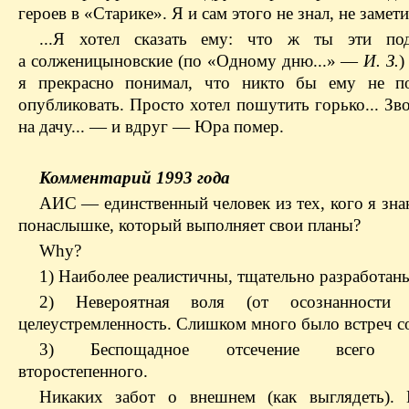
героев в «Старике». Я и сам этого не знал, не замети
...Я хотел сказать ему: что ж ты эти под
а солженицыновские (по «Одному дню...» —
И. З.
)
я прекрасно понимал, что никто бы ему не по
опубликовать. Просто хотел пошутить горько... Зв
на дачу... — и вдруг — Юра помер.
Комментарий 1993 года
АИС — единственный человек из тех, кого я зна
понаслышке, который выполняет свои планы?
Why?
1) Наиболее реалистичны, тщательно разработаны
2) Невероятная воля (от осознанности п
целеустремленность. Слишком много было встреч с
3) Беспощадное отсечение всего ос
второстепенного.
Никаких забот о внешнем (как выглядеть). 