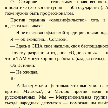
О Сахарове — гениальная нравственност
в политике (его конституция — 50 государств?!). 
тоже нужно быть профессионалом.
Против термина «славянофильство» хоть в 
в десяти кавычках:
— Я не из славянофильской традиции, я самороде
Я — об экологии... Согласен.
— Здесь в США свое насилие, своя беспощадност
Почему разрешили издание «Одного дня» — п
что и ТАМ могут хорошо работать (кладка стены).
Об Эстонии:
— Не ожидал.
Я:
— А Запад молчит (я только что выступил на 
против Мэтлока
7, а Мэтлок против меня н
русскоязычных. Мы — Межрегиональная группа
съезде народных депутатов — помогали им вый