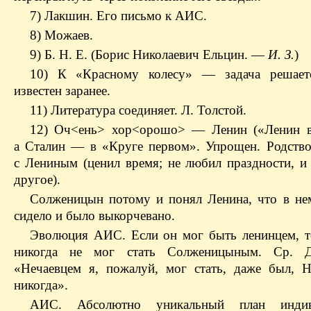
7) Лакшин. Его письмо к АИС.
8) Можаев.
9) Б. Н. Е. (Борис Николаевич Ельцин. —
И. З.
)
10) К «Красному колесу» — задача решаетс
известен заранее.
11) Литература соединяет. Л. Толстой.
12) Оч<ень> хор<орошо> — Ленин («Ленин в
а Сталин — в «Круге первом». Упрощен. Родство
с Лениным (ценил время; не любил праздности, и
другое).
Солженицын потому и понял Ленина, что в не
сидело и было выкорчевано.
Эволюция АИС. Если он мог быть ленинцем, 
никогда не мог стать Солженицыным. Ср. До
«Нечаевцем я, пожалуй, мог стать, даже был,
никогда».
АИС. Абсолютно уникальный план индив