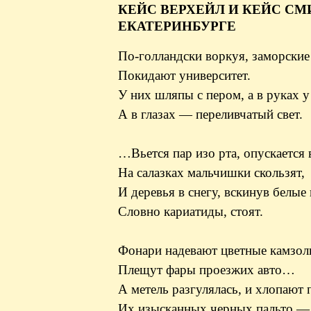
КЕЙС ВЕРХЕЙЛ И КЕЙС СМ
ЕКАТЕРИНБУРГЕ
По-голландски
воркуя, заморские
Покидают университет.
У них шляпы с пером, а в руках у
А в глазах — переливчатый свет.
…Вьется пар изо рта, опускается 
На салазках мальчишки скользят,
И деревья в снегу, вскинув белые 
Словно кариатиды, стоят.
Фонари надевают цветные камзол
Плещут фары проезжих авто…
А метель разгулялась, и хлопают
Их изысканных черных пальто —