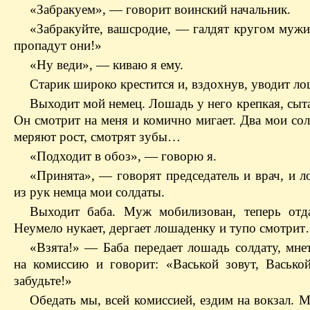
«Забракуем», — говорит воинский начальник.
«Забракуйте, вашсродие, — галдят кругом мужи
пропадут они!»
«Ну веди», — киваю я ему.
Старик широко крестится и, вздохнув, уводит ло
Выходит мой немец. Лошадь у него крепкая, сыт
Он смотрит на меня и комично мигает. Два мои со
меряют рост, смотрят зубы…
«Подходит в обоз», — говорю я.
«Принята», — говорят председатель и врач, и л
из рук немца мои солдаты.
Выходит баба. Муж мобилизован, теперь отд
Неумело нукает, дергает лошаденку и тупо смотри
«Взята!» — Баба передает лошадь солдату, мнет
на комиссию и говорит: «Васькой зовут, Васькой
забудьте!»
Обедать мы, всей комиссией, ездим на вокзал. М