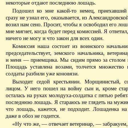
некоторые отдают последнюю лошадь.
Подошел ко мне какой-то немец, приехавший
сразу не узнал его, оказывается, из Александровск
возил нам сено. Просит, чтобы я освободил его лош
мне мигнет, когда будет перед комиссией. Я ответил,
ничего не могу и что закон для всех один.
Комиссия наша состоит из воинского начальни
председательствует, земского начальника, ветерин
и меня — приемщика. Мы сидим прямо за столом 
Площадь уставлена возами, толчется множество 
солдаты разбили уже коновязи.
Выходит седой крестьянин. Морщинистый, с
лицом. У него пошел на войну сын и, кроме стар
осталaсь на руках молодуха-солдатка с пятью ребя
последнюю лошадь. Я стараюсь не глядеть на мужи
что лошадь, кажется, не подходит. Лошаденка на
даже в обоз не годится.
«Ну что же, — отвечает ветеринар, — забракуем