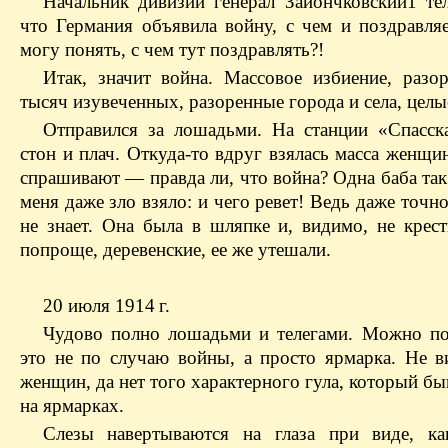
Начальник дивизии генерал Зайончковский1 тел
что Германия объявила войну, с чем и поздравляе
могу понять, с чем тут поздравлять?!
Итак, значит война. Массовое избиение, разор
тысяч изувеченных, разоренные города и села, целы
Отправился за лошадьми. На станции «Спасск
стон и плач. Откуда-то вдруг взялась масса женщи
спрашивают — правда ли, что война? Одна баба так
меня даже зло взяло: и чего ревет! Ведь даже точн
не знает. Она была в шляпке и, видимо, не крест
попроще, деревенские, ее же утешали.
20 июля 1914 г.
Чудово полно лошадьми и телегами. Можно по
это не по случаю войны, а просто ярмарка. Не в
женщин, да нет того характерного гула, который б
на ярмарках.
Слезы навертываются на глаза при виде, ка