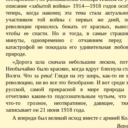
описание «забытой войны» 1914—1918 годов осо
теперь, когда наконец эта тема стала актуаль
участником той войны с первых же дней, п
революции пришлось бежать от красных, вывоз
чтобы ее спасти. Но и тогда, в самые страшн
минуты, одновременно с отчаянием перед 
катастрофой не покидала его удивительная любо
природе.
«Дорога шла сначала небольшим леском, по
Необычайно было красиво, когда вдруг блеснула ст
Волги. Что за река! Глядя на эту ширь, как-то не 
революцию, ни во все это безобразие. И вот среди 
русской, самой прекрасной в мире природы 
отчетливо каким-то подсознательным чутьем, что 
что-то грозное, неотвратимое, давящее, т
записывает он 21 июня 1918 года.
А впереди был великий исход вместе с армией Кол
Вер