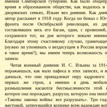
имении Симбирской губернии. Как было общепр
время в образованном обществе, как водилось в 
дворянских семьях, Ильин вел дневник. Как днев
автор расскажет в 1918 году. Когда он бежал с Ю
фронта после Октябрьской революции, из дв
составлявших весь его багаж, один, с провизией,
сохранился тот, на дне которого лежали именн
Благодаря этому счастливому случаю, граничащ
(нужно ли упоминать о вездесущем в России воров
в такое время?), мы имеем теперь возможность п
записи.
Читая военный дневник И. С. Ильина за 191
поражаешься, как мало пафоса в этих записях, и 
даешься, что они принадлежат перу кадрового
первых же строк, а именно в день мобили
размышления касаются бессмысленности этой в
которое она порождает, разрухи, которую она неиз
«Таковы законы войны: все разрушать». Три год
жестокой, затянувшейся вопреки всем надеждам во