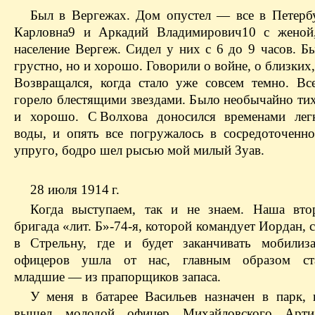
Был в Вергежах. Дом опустел — все в Петерб
Карловна9 и Аркадий Владимирович10 с женой,
население Вергеж. Сидел у них с 6 до 9 часов. Б
грустно, но и хорошо. Говорили о войне, о близких,
Возвращался, когда стало уже совсем темно. Вс
горело блестящими звездами. Было необычайно тих
и хорошо. С Волхова доносился временами лег
воды, и опять все погружалось в сосредоточенно
упруго, бодро шел рысью мой милый Зуав.
28 июля 1914 г.
Когда выступаем, так и не знаем. Наша вто
бригада «лит. Б»-74-я, которой командует Иордан, 
в Стрельну, где и будет заканчивать мобилиз
офицеров ушла от нас, главным образом ст
младшие — из прапорщиков запаса.
У меня в батарее Васильев назначен в парк, 
вышел молодой офицер Михайловского Артил