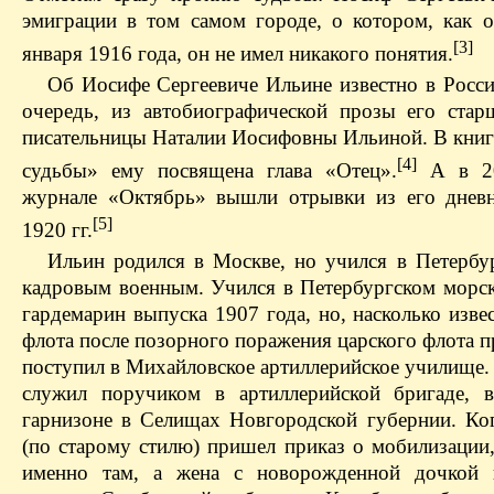
эмиграции в том самом городе, о котором, как о
[3]
января 1916 года, он не имел никакого понятия.
Об Иосифе Сергеевиче Ильине известно в Росси
очередь, из автобиографической прозы его стар
писательницы Наталии Иосифовны Ильиной. В книг
[4]
судьбы» ему посвящена глава «Отец».
А в 20
журнале «Октябрь» вышли отрывки из его днев
[5]
1920 гг.
Ильин родился в Москве, но учился в Петербу
кадровым военным. Учился в Петербургском морск
гардемарин выпуска 1907 года, но, насколько изве
флота после позорного поражения царского флота 
поступил в Михайловское артиллерийское училище.
служил поручиком в артиллерийской бригаде, 
гарнизоне в Селищах Новгородской губернии. Ко
(по старому стилю) пришел приказ о мобилизации
именно там, а жена с новорожденной дочкой 