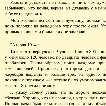
Работа и усталость не позволяют ни о чем дума
забываешь, что война, вернее, не думаешь о ней 
себе ее представить.
Мои хозяйки испекли мне луковицу, дольки к
ночь положил на пальцы и к утру просто ожил. Ус
привык к клопам и больше их не замечаю.
23 июля 1914 г.
Только что вернулся из Чудова. Принял 805 лош
у меня было 120 человек, по двадцать человек с ф
от батареи. Таким образом, почти каждому при
семь лошадей. Пришлось некоторым дать и вос
жеребцов выделил и больше трех на одного н
походным порядком — шествие было умопомрачите
сказать. Я поехал поездом.
К ужасу своему узнал, что по дороге нескол
сбежало. Хорошо, что их словили, но трех так и нет
Иордан начал было сердиться, но когда я ему объя