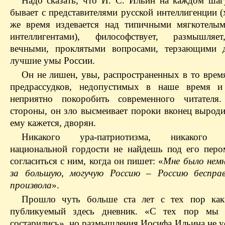
Надо сказать, что И. С. Ильин на каждом шагу
бывает с представителями русской интеллигенции (
же время издевается над типичными мягкотелы
интеллигентами), философствует, размышляет
вечными, проклятыми вопросами, терзающими 
лучшие умы России.
Он не лишен, увы, распространенных в то врем
предрассудков, недопустимых в наше время и
неприятно покоробить современного читателя
стороны, он зло высмеивает пороки вконец выроди
ему кажется, дворян.
Никакого ура-патриотизма, никакого п
национальной гордости не найдешь под его перо
согласиться с ним, когда он пишет: «
Мне было нем
за большую, могучую Россию – Россию бесправ
произвола
».
Прошло чуть больше ста лет с тех пор как
публикуемый здесь дневник. «С тех пор мы 
состарились», но размышления Иосифа Ильина не у