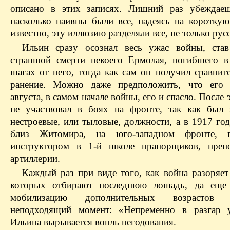
описано в этих записях. Лишний раз убеждаеш
насколько наивны были все, надеясь на короткую
известно, эту иллюзию разделяли все, не только рус
Ильин сразу осознал весь ужас войны, ста
страшной смерти некоего Ермолая, погибшего в
шагах от него, тогда как сам он получил сравнит
ранение. Можно даже предположить, что его 
августа, в самом начале войны, его и спасло. После 
не участвовал в боях на фронте, так как был 
нестроевые, или тыловые, должности, а в 1917 го
близ Житомира, на юго-западном фронте, 
инструктором в 1-й школе прапорщиков, препо
артиллерии.
Каждый раз при виде того, как война разоряет 
которых отбирают последнюю лошадь, да еще 
мобилизацию дополнительных возрасто
неподходящий момент: «Непременно в разгар у
Ильина вырывается вопль негодования.