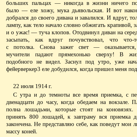
больших пальцах — никогда в жизни ничего по
было — еле хожу, мука дьявольская. И вот нако
добрался до своего дивана и завалился. И вдруг, то
лампу, как тело начало словно обжигать крапивой, з
и о ужас! — туча клопов. Отодвинул диван на сере
засыпать, как вдруг почувствовал, что что-т
с потолка. Снова зажег свет — оказывается,
мучители падают прямехонько сверху! В жи
подобного не видел. Заснул под утро, уже нача
фейерверкер3 еле добудился, когда пришел меня по
22 июля 1914 г.
С утра и до темноты все время приемка, с п
двенадцати до часу, когда обедаем на вокзале. 
полна лошадьми, которые стоят на коновязях.
принять 800 лошадей, к завтраму вся приемка 
закончена. Не представляю себе, как поведут мои 
массу коней.