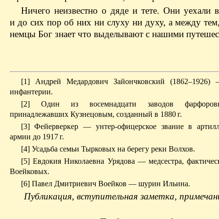
Ничего неизвестно о дяде и тете. Они уехали 
и до сих пор об них ни слуху ни духу, а между тем,
немцы Бог знает что выделывают с нашими путешес
[1] Андрей Медардович Зайончковский (1862–1926) 
инфантерии.
[2] Один из восемнадцати заводов фарфоров
принадлежавших Кузнецовым, созданный в 1880 г.
[3] Фейерверкер — унтер-офицерское звание в артил
армии до 1917 г.
[4] Усадьба семьи Тырковых на берегу реки Волхов.
[5] Евдокия Николаевна Урядова — медсестра, фактичес
Воейковых.
[6] Павел Дмитриевич Воейков — шурин Ильина.
Публикация, вступительная заметка, примечан