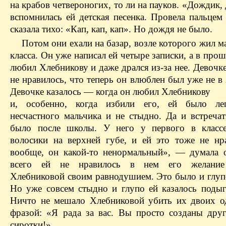
на крабов четвероногих, то ли на пауков. «Дождик
вспомнилась ей детская песенка. Провела пальцем
сказала тихо: «Кап, кап, кап». Но дождя не было.
Потом они ехали на базар, возле которого жил м
класса. Он уже написал ей четыре записки, а в про
любил Хлебникову и даже дрался из-за нее. Девочк
не нравилось, что теперь он влюблен был уже не в
Девочке казалось — когда он любил Хлебникову
и, особенно, когда избили его, ей было ле
несчастного мальчика и не стыдно. Да и встречат
было после школы. У него у первого в классе
волосики на верхней губе, и ей это тоже не нр
вообще, он какой-то ненормальный», — думала 
всего ей не нравилось в нем его желание
Хлебниковой своим равнодушием. Это было и глупо
Но уже совсем стыдно и глупо ей казалось подыг
Ничто не мешало Хлебниковой убить их двоих о
фразой: «Я рада за вас. Вы просто созданы друг
сиротки!»