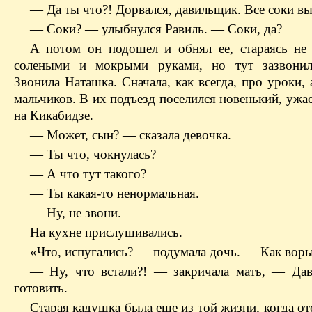
— Да ты что?! Дорвался, давильщик. Все соки 
— Соки? — улыбнулся Равиль. — Соки, да?
А потом он подошел и обнял ее, стараясь не 
солеными и мокрыми руками, но тут зазвони
Звонила Наташка. Сначала, как всегда, про уроки,
мальчиков. В их подъезд поселился новенький, уж
на Кикабидзе.
— Может, сын? — сказала девочка.
— Ты что, чокнулась?
— А что тут такого?
— Ты какая-то ненормальная.
— Ну, не звони.
На кухне прислушивались.
«Что, испугались? — подумала дочь. — Как вор
— Ну, что встали?! — закричала мать, — Да
готовить.
Старая кадушка была еще из той жизни, когда от