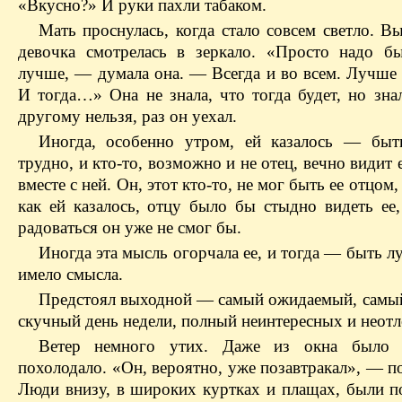
«Вкусно?» И руки пахли табаком.
Мать проснулась, когда стало совсем светло. В
девочка смотрелась в зеркало. «Просто надо б
лучше, — думала она. — Всегда и во всем. Лучше 
И тогда…» Она не знала, что тогда будет, но зна
другому нельзя, раз он уехал.
Иногда, особенно утром, ей казалось — бы
трудно, и кто-то, возможно и не отец, вечно видит е
вместе с ней. Он, этот кто-то, не мог быть ее отцом
как ей казалось, отцу было бы стыдно видеть ее,
радоваться он уже не смог бы.
Иногда эта мысль огорчала ее, и тогда — быть л
имело смысла.
Предстоял выходной — самый ожидаемый, самы
скучный день недели, полный неинтересных и неот
Ветер немного утих. Даже из окна было 
похолодало. «Он, вероятно, уже позавтракал», — п
Люди внизу, в широких куртках и плащах, были п