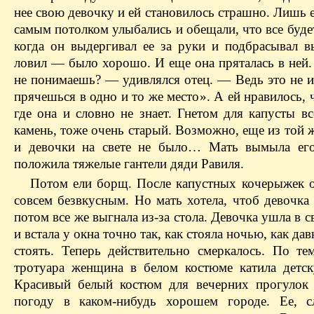
нее свою девочку и ей становилось страшно. Лишь е
самым потолком улыбались и обещали, что все буд
когда он выдергивал ее за руки и подбрасывал в
ловил — было хорошо. И еще она пряталась в ней.
не понимаешь? — удивлялся отец. — Ведь это не и
прячешься в одно и то же место». А ей нравилось, ч
где она и словно не знает. Гнетом для капусты в
камень, тоже очень старый. Возможно, еще из той 
и девочки на свете не было… Мать вымыла его
положила тяжелые гантели дяди Равиля.
Потом ели борщ. После капустных кочерыжек о
совсем безвкусным. Но мать хотела, чтоб девочка 
потом все же выгнала из-за стола. Девочка ушла в 
и встала у окна точно так, как стояла ночью, как да
стоять. Теперь действительно смеркалось. По те
тротуара женщина в белом костюме катила детск
Красивый белый костюм для вечерних прогулок
погоду в каком-нибудь хорошем городе. Ее, с