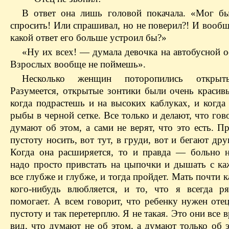
В ответ она лишь головой покачала. «Мог 
спросить! Или спрашивал, но не поверил?! И вообще
какой ответ его больше устроил бы?»
«Ну их всех! — думала девочка на автобусной о
Взрослых вообще не поймешь».
Несколько женщин поторопились открыт
Разумеется, открытые зонтики были очень красив
когда подрастешь и на высоких каблуках, и когда
рыбы в черной сетке. Все только и делают, что гов
думают об этом, а сами не верят, что это есть. П
пустоту носить, вот тут, в груди, вот и бегают дру
Когда она расширяется, то и правда — больно 
надо просто привстать на цыпочки и дышать с к
все глубже и глубже, и тогда пройдет. Мать почти 
кого-нибудь влюбляется, и то, что я всегда р
помогает. А всем говорит, что ребенку нужен оте
пустоту и так перетерплю. Я не такая. Это они все 
вид, что думают не об этом, а думают только об 