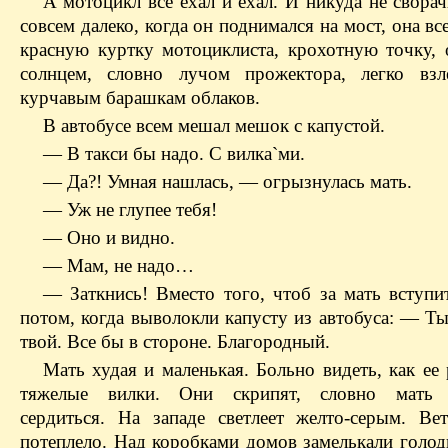
А мотоцикл все ехал и ехал. И никуда не свора
совсем далеко, когда он поднимался на мост, она вс
красную куртку мотоциклиста, крохотную точку,
солнцем, словно лучом прожектора, легко вз
курчавым барашкам облаков.
В автобусе всем мешал мешок с капустой.
— В такси бы надо. С вилка`ми.
— Да?! Умная нашлась, — огрызнулась мать.
— Уж не глупее тебя!
— Оно и видно.
— Мам, не надо…
— Заткнись! Вместо того, чтоб за мать всту
потом, когда выволокли капусту из автобуса: — Т
твой. Все бы в стороне. Благородный.
Мать худая и маленькая. Больно видеть, как ее
тяжелые вилки. Они скрипят, словно мать 
сердиться. На западе светлеет желто-серым. Ве
потеплело. Над коробками домов замелькали голод