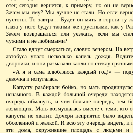
отец сегодня вернется, к примеру, но он не верн
Зачем мы ему? Мы лучше не стали. Но если верн
пустоты. То завтра… Будет он мять в горсти ту ж
глаза у него будут такими же грустными, как у Ра
Зачем возвращаться или уезжать, если мы ста
чужими и не любимыми?
Стало вдруг смеркаться, словно вечером. На вет
автобуса упало несколько капель дождя. Водит
дворники, и они размазали капли по стеклу грязным
«А я и сама влюбляюсь каждый год!» — под
девочка и испугалась.
Капусту разбирали бойко, но мать продвинулас
ненамного. В каждой большой очереди находят
очередь обмануть, и чем больше очередь, тем б
желающих. Мать возмущалась вместе с теми, кто о
капусты не хватит. Дочери неприятно было видеть
обозленной и жалкой. И всю эту очередь видеть, и 
эти дома, окружившие площадь с людьми и а