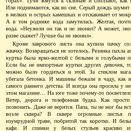
горах». Тучи жмутся к склонам и сползают, как 
Или поднимаются, как во сне. Серый дождь шумит
в мелких и острых камешках и отскакивает от мок
А в том роднике вода замутилась. Желтая, почт
вода. «Неужели он так и не звонил? А может, зво
разве скажет? Лучше бы не звонил».
Кроме лаврового листа она купила пачку со
жвачку. Возвращаться не хотелось. Резинка пахла а
куртка была ярко-желтой с белыми и голубыми п
Если бы не импортные куртки других девочек, т
можно было гордиться и этой. За стеклом мага
убегала бетонка. И машины бежали в чаду, как вс
самого раннего детства. И всегда она просила у н
этом магазине… На юге тоже почему-то посветлело
Ветер, дорога и телефонная будка. Как прост
позвонить. Даже не верится. Папа, ты не мог бы вс
возле сквера? В сквере огромные листья п
изумрудной траве, побритой так коротко. И белы
кафе. И спинки у белых стульев красиво и