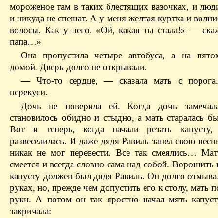
мороженое там в таких блестящих вазочках, и люд
и никуда не спешат. А у меня желтая куртка и волн
волосы. Как у него. «Ой, какая ты стала!» — ска
папа…»
Она пропустила четыре автобуса, а на пято
домой. Дверь долго не открывали.
— Что-то сердце, — сказала мать с порог
перекуси.
Дочь не поверила ей. Когда дочь замечала
становилось обидно и стыдно, а мать старалась бы
Вот и теперь, когда начали резать капусту,
развеселилась. И даже дядя Равиль запел свою песн
никак не мог перевести. Все так смеялись… Мат
смеется и всегда словно сама над собой. Ворошить
капусту должен был дядя Равиль. Он долго отмыва
руках, но, прежде чем допустить его к столу, мать 
руки. А потом он так яростно начал мять капуст
закричала: