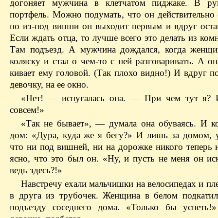
догоняет мужчина в клетчатом пиджаке. В ру
портфель. Можно подумать, что он действительно 
но из-под вишни он выходит первым и вдруг остан
Если ждать отца, то лучше всего это делать из ком
Там подъезд. А мужчина дождался, когда женщи
коляску и стал о чем-то с ней разговаривать. А он
кивает ему головой. (Так плохо видно!) И вдруг п
девочку, на ее окно.
«Нет! — испугалась она. — При чем тут я?
совсем!»
«Так не бывает», — думала она обуваясь. И ко
дом: «Дура, куда же я бегу?» И лишь за домом, 
что ни под вишней, ни на дорожке никого теперь н
ясно, что это был он. «Ну, и пусть не меня он ис
ведь здесь?!»
Навстречу ехали мальчишки на велосипедах и пл
в друга из трубочек. Женщина в белом подкатил
подъезду соседнего дома. «Только бы успеть!