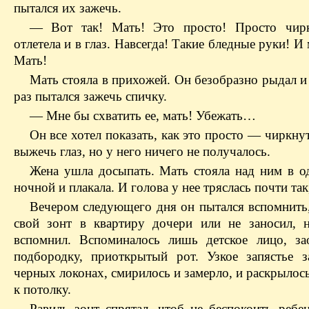
пытался их зажечь.
— Вот так! Мать! Это просто! Просто чирк
отлетела и в глаз. Навсегда! Такие бледные руки! 
Мать!
Мать стояла в прихожей. Он безобразно рыдал и
раз пытался зажечь спичку.
— Мне бы схватить ее, мать! Убежать…
Он все хотел показать, как это просто — чиркну
выжечь глаз, но у него ничего не получалось.
Жена ушла досыпать. Мать стояла над ним в о
ночной и плакала. И голова у нее тряслась почти так,
Вечером следующего дня он пытался вспомнить,
свой зонт в квартиру дочери или не заносил, 
вспомнил. Вспоминалось лишь детское лицо, за
подбородку, приоткрытый рот. Узкое запястье з
черных локонах, смирилось и замерло, и раскрылос
к потолку.
Равиль зонт спрятал, чтоб не беспокоить ребен