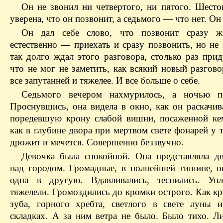
Он не звонил ни четвертого, ни пятого. Шесто
уверена, что он позвонит, а седьмого — что нет. Он
Он дал себе слово, что позвонит сразу ж
естественно — приехать и сразу позвонить, но не
так долго ждал этого разговора, столько раз при
что не мог не заметить, как всякий новый разгов
все запутанней и тяжелее. И все больше о себе.
Седьмого вечером нахмурилось, а ночью по
Проснувшись, она видела в окно, как он раскачива
поредевшую крону слабой вишни, посаженной кем
как в глубине двора при мертвом свете фонарей у 
дрожит и мечется. Совершенно беззвучно.
Девочка была спокойной. Она представляла д
над городом. Громадные, в полнейшей тишине, о
одна в другую. Вдавливались, теснились. Упл
тяжелели. Громоздились до кромки острого. Как к
зуба, горного хребта, светлого в свете луны 
складках. А за ним ветра не было. Было тихо. Л