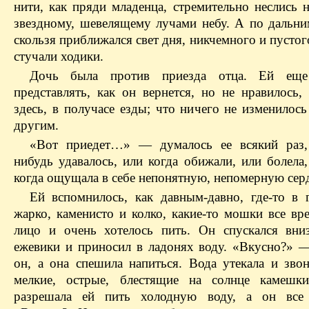
нити, как пряди младенца, стремительно неслись 
звездному, шевелящему лучами небу. А по дальн
скользя приближался свет дня, никчемного и пустог
стучали ходики.
Дочь была против приезда отца. Ей еще
представлять, как он вернется, но не нравилось,
здесь, в получасе езды; что ничего не изменилось
другим.
«Вот приедет…» — думалось ее всякий раз,
нибудь удавалось, или когда обижали, или болела
когда ощущала в себе непонятную, непомерную серд
Ей вспомнилось, как давным-давно, где-то в 
жарко, каменисто и колко, какие-то мошки все вр
лицо и очень хотелось пить. Он спускался вни
ежевики и приносил в ладонях воду. «Вкусно?» 
он, а она спешила напиться. Вода утекала и звон
мелкие, острые, блестящие на солнце камешк
разрешала ей пить холодную воду, а он все 