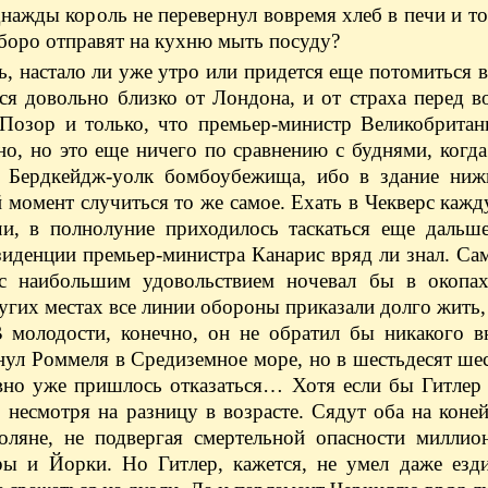
однажды король не перевернул вовремя хлеб в печи и то
ьборо отправят на кухню мыть посуду?
, настало ли уже утро или придется еще потомиться в
ся довольно близко от Лондона, и от страха перед 
Позор и только, что премьер-министр Великобритан
но, но это еще ничего по сравнению с буднями, когд
е Бердкейдж-уолк бомбоубежища, ибо в здание ниж
й момент случиться то же самое. Ехать в Чекверс каж
чи, в полнолуние приходилось таскаться еще дальше
зиденции премьер-министра Канарис вряд ли знал. Са
 с наибольшим удовольствием ночевал бы в окопах
угих местах все линии обороны приказали долго жить,
В молодости, конечно, он не обратил бы никакого в
нул Роммеля в Средиземное море, но в шестьдесят шес
авно уже пришлось отказаться… Хотя если бы Гитлер 
 несмотря на разницу в возрасте. Сядут оба на коней
поляне, не подвергая смертельной опасности милли
ры и Йорки. Но Гитлер, кажется, не умел даже езди