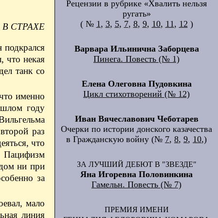
Рецензии в рубрике «Хвалить нельзя
ругать»
( №
1
,
3
,
5
,
7
,
8
,
9
,
10
,
11
,
12
)
 В СТРАХЕ
н подкрался
Варвара Ильинична Заборцева
, что некая
Пинега. Повесть (№ 1)
дел танк со
Елена Олеговна Пудовкина
Цикл стихотворений (№ 12)
 что именно
ошлом году
Иван Вячеславович Чеботарев
Вильгельма
Очерки по истории донского казачества
 второй раз
в Гражданскую войну (№
7
,
8
,
9
,
10
,)
еяться, что
. Пацифизм
ЗА ЛУЧШИЙ ДЕБЮТ В "ЗВЕЗДЕ"
 дом ни при
Яна Игоревна Половинкина
особенно за
Гамельн. Повесть (№ 7)
оевал, мало
ПРЕМИЯ ИМЕНИ
ьная линия