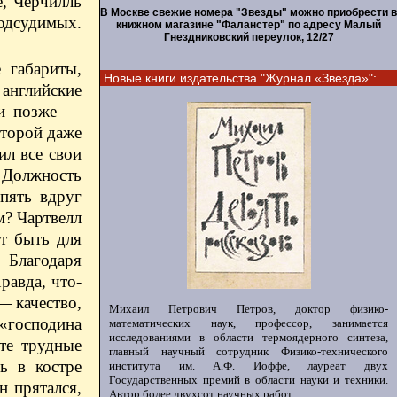
е, Черчилль
В Москве свежие номера "Звезды" можно приобрести в
подсудимых.
книжном магазине "Фаланстер" по адресу Малый
Гнездниковский переулок, 12/27
 габариты,
Новые книги издательства "Журнал «Звезда»":
 английские
 и позже —
оторой даже
ил все свои
. Должность
 пять вдруг
м? Чартвелл
ет быть для
 Благодаря
равда, что-
— качество,
Михаил Петрович Петров, доктор физико-
«господина
математических наук, профессор, занимается
исследованиями в области термоядерного синтеза,
те трудные
главный научный сотрудник Физико-технического
ь в костре
института им. А.Ф. Иоффе, лауреат двух
Государственных премий в области науки и техники.
н прятался,
Автор более двухсот научных работ.