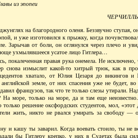
лавы из эпопеи
ЧЕРЧИЛЛЬ
 джунглях на благородного оленя. Беззвучно ступая, о
пой, и уже изготовился к прыжку, когда почувствовал
ле. Зарычав от боли, он оглянулся через плечо и уви
вующе ухмылявшееся усатое лицо Гитлера…
сь, покалеченная правая рука онемела. Не исключено,
лер снова измыслит какой-то хитрый трюк, как в пр
рецедентов хватало, от Юлия Цезаря до викингов и 
 английской земле, от них спасения уже не будет, во
здавил французов, так что те только слезы утирали. Над
 На море, только на море, да и там еще неизвестно
 только решение оксфордских студентов, мол, «этот
отели жить, никто не рвался умирать за свободу — 
ну и кашу ты заварил. Когда воевать стоило, ты не в
адали бы Гитлеру крепко, у них в Судетах была сил