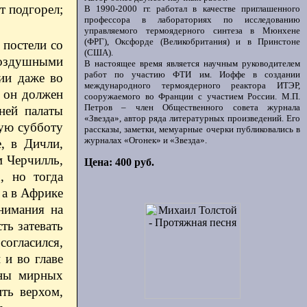
т подгорел;
В 1990-2000 гг. работал в качестве приглашенного
профессора в лабораториях по исследованию
управляемого термоядерного синтеза в Мюнхене
(ФРГ), Оксфорде (Великобритания) и в Принстоне
 постели со
(США).
воздушными
В настоящее время является научным руководителем
работ по участию ФТИ им. Иоффе в создании
ии даже во
международного термоядерного реактора ИТЭР,
а он должен
сооружаемого во Франции с участием России. М.П.
Петров – член Общественного совета журнала
ней палаты
«Звезда», автор ряда литературных произведений. Его
дую субботу
рассказы, заметки, мемуарные очерки публиковались в
журналах «Огонек» и «Звезда».
, в Дичли,
м Черчилль,
Цена: 400 руб.
, но тогда
 а в Африке
нимания на
ть затевать
согласился,
 и во главе
оны мирных
ть верхом,