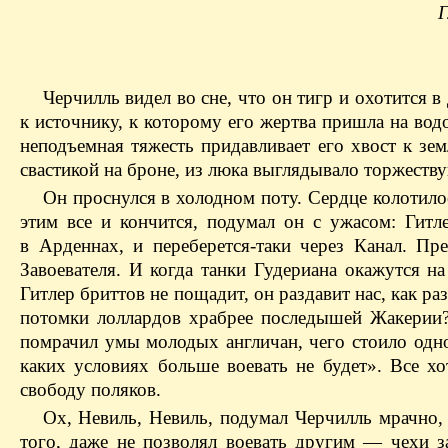
Г
Черчилль видел во сне, что он тигр и охотится в
к источнику, к которому его жертва пришла на водо
неподъемная тяжесть придавливает его хвост к зем
свастикой на броне, из люка выглядывало торжест
Он проснулся в холодном поту. Сердце колотило
этим все и кончится, подумал он с ужасом: Гит
в Арденнах, и переберется-таки через Канал. П
Завоевателя. И когда танки Гудериана окажутся на
Гитлер бриттов не пощадит, он раздавит нас, как ра
потомки лоллардов храбрее последышей Жакерии?
помрачил умы молодых англичан, чего стоило одно
каких условиях больше воевать не будет». Все х
свободу поляков.
Ох, Невиль, Невиль, подумал Черчилль мрачно, 
того, даже не позволял воевать другим — чехи з