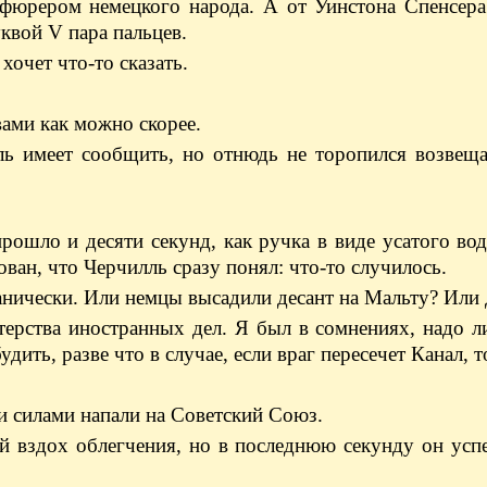
 фюрером немецкого народа. А от Уинстона Спенсера
квой V пара пальцев.
хочет что-то сказать.
ами как можно скорее.
ль имеет сообщить, но отнюдь не торопился возвещ
прошло и десяти секунд, как ручка в виде усатого во
ован, что Черчилль сразу понял: что-то случилось.
анически. Или немцы высадили десант на Мальту? Или 
терства иностранных дел. Я был в сомнениях, надо 
удить, разве что в случае, если враг пересечет Канал, 
 силами напали на Советский Союз.
й вздох облегчения, но в последнюю секунду он усп