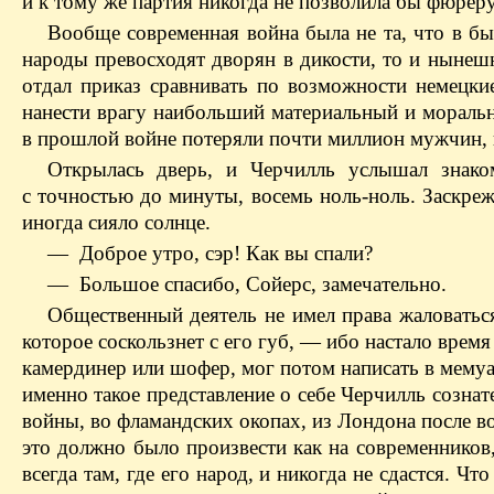
и к тому же партия никогда не позволила бы фюрер
Вообще современная война была не та, что в бы
народы превосходят дворян в дикости, то и нынеш
отдал приказ сравнивать по возможности немецки
нанести врагу наибольший материальный и мораль
в прошлой войне потеряли почти миллион мужчин, 
Открылась дверь, и Черчилль услышал знак
с точностью до минуты, восемь ноль-ноль. Заскреж
иногда сияло солнце.
— Доброе утро, сэр! Как вы спали?
— Большое спасибо, Сойерс, замечательно.
Общественный деятель не имел права жаловатьс
которое соскользнет с его губ, — ибо настало врем
камердинер или шофер, мог потом написать в мемуар
именно такое представление о себе Черчилль сознат
войны, во фламандских окопах, из Лондона после 
это должно было произвести как на современников, 
всегда там, где его народ, и никогда не сдастся. Ч