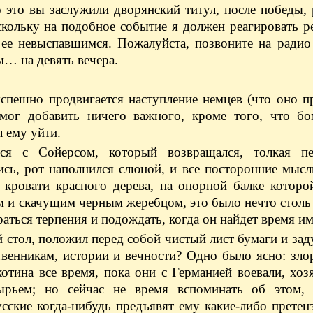
это вы заслужили дворянский титул, после победы, 
скольку на подобное событие я должен реагировать р
 ее невыспавшимся. Пожалуйста, позвоните на радио
… на девять вечера.
успешно продвигается наступление немцев (что оно п
мог добавить ничего важного, кроме того, что бо
 ему уйти.
ся с Сойерсом, который возвращался, толкая п
ись, рот наполнился слюной, и все посторонние мыс
кровати красного дерева, на опорной балке которой
 и скачущим черным жеребцом, это было нечто столь 
ться терпения и подождать, когда он найдет время им
 стол, положил перед собой чистый лист бумаги и зад
твенникам, истории и вечности? Одно было ясно: зло
скотина все время, пока они с Германией воевали, хо
ырьем; но сейчас не время вспоминать об этом,
усские когда-нибудь предъявят ему какие-либо претен