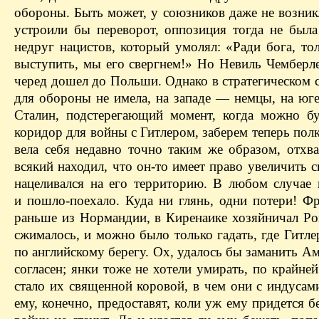
обороны. Быть может, у союзников даже не возник
устроили бы переворот, оппозиция тогда не был
недруг нацистов, который умолял: «Ради бога, то
выступить, мы его свергнем!» Но Невиль Чемберлен
черед дошел до Польши. Однако в стратегическом 
для обороны не имела, на западе — немцы, на юг
Сталин, подстерегающий момент, когда можно буд
коридор для войны с Гитлером, заберем теперь пол
вела себя недавно точно таким же образом, отхв
всякий находил, что он-то имеет право увеличить с
нацеливался на его территорию. В любом случае 
и пошло-поехало. Куда ни глянь, одни потери! Фр
раньше из Нормандии, в Киренаике хозяйничал Ро
сжималось, и можно было только гадать, где Гитле
по английскому берегу. Ох, удалось бы заманить Ам
согласен; янки тоже не хотели умирать, по крайн
стало их священной коровой, в чем они с индуса
ему, конечно, предоставят, коли уж ему придется б