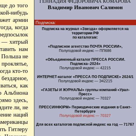
ГЕННАДИЯ ФЕДОРОВИЧА КОМАРОВА
еще до того
Владимир Иванович Салимон
кой-нибудь
кажет армии
Подписка:
огда, когда
Подписка на журнал «Звезда» оформляется на
территории РФ
предпосылок
по каталогам:
е — хитрый
«Подписное агентство ПОЧТА РОССИИ»,
тавить нам
Полугодовой индекс — ПП686
а Польша не
«Объединенный каталог ПРЕССА РОССИИ.
проклятье,
Подписка–2024»
Полугодовой индекс — 42215
огда кто-то
ИНТЕРНЕТ-каталог «ПРЕССА ПО ПОДПИСКЕ» 2024/1
бездарное,
Полугодовой индекс — Э42215
ваться, как
«ГАЗЕТЫ И ЖУРНАЛЫ» группы компаний «Урал-
го Альбиона
Пресс»
Полугодовой индекс — 70327
рямо здесь,
дите ли, не
ПРЕССИНФОРМ» Периодические издания в Санкт-
Петербурге
ление наций
Полугодовой индекс — 70327
 американцы
Для всех каталогов подписной индекс на год — 71767
ять Гитлеру