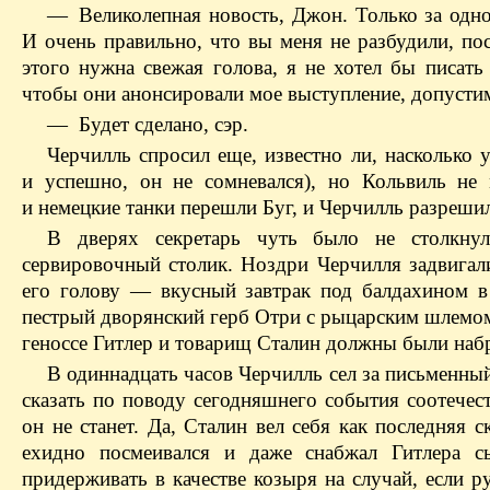
— Великолепная новость, Джон. Только за одно 
И очень правильно, что вы меня не разбудили, по
этого нужна свежая голова, я не хотел бы писать
чтобы они анонсировали мое выступление, допустим
— Будет сделано, сэр.
Черчилль спросил еще, известно ли, насколько 
и успешно, он не сомневался), но Кольвиль не 
и немецкие танки перешли Буг, и Черчилль разрешил
В дверях секретарь чуть было не столкнул
сервировочный столик. Ноздри Черчилля задвигал
его голову — вкусный завтрак под балдахином в 
пестрый дворянский герб Отри с рыцарским шлемом
геноссе Гитлер и товарищ Сталин должны были набра
В одиннадцать часов Черчилль сел за письменный
сказать по поводу сегодняшнего события соотечес
он не станет. Да, Сталин вел себя как последняя 
ехидно посмеивался и даже снабжал Гитлера с
придерживать в качестве козыря на случай, если р