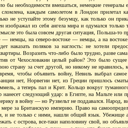
ло бы необходимости вмешаться, немецкие генералы 
а сломлена, каждым самолетом в Лондон прилетал ка
лько не уступайте этому безумцу, как только он при
 изображал из себя ангела мира и одумался только т
смысле это была совсем другая ситуация, Польша-то 
е — немцы, на северо-востоке — немцы, а на восток
ет наказать поляков за наглость: не хотели предос
квартиры. Возразить что-либо было трудно, разве сам
атив от Чехословакии целый район? Это было сущее 
вою страну за счет другой, но никому не нравилось, к
время, чтобы объявить войну, Невиль выбрал самое 
анции нет, Норвегии нет, из Греции пришлось сматы
ммель, а теперь пал и Крит. Кольцо вокруг туманно
р нанесет следующий удар: в Египте, на Мальте или п
ерику в войну — но Рузвельт не поддавался. Народ, ви
ей мере за Британскую империю. Право на самоопреде
ми, и не только с ними, нашли общий язык. Убежище
ежать с острова, все-таки наполовину свой, но объявл