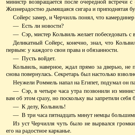
министр возвращается после очередной встречи с
Жизнерадостно дымящаяся сигара и приподнятая бу
Сойерс замер, и Черчилль понял, что камердинер 
— Есть ли новости?
— Сэр, мистер Кольвиль желает побеседовать с в
Деликатный Сойерс, конечно, знал, что Кольви
первым: у каждого свои права и обязанности.
— Пусть войдет.
Кольвиль, наверное, ждал прямо за дверью, не 
снова повернулась. Секретарь был настолько взволн
Неужели Роммель напал на Египет, подумал он п
— Сэр, в четыре часа утра позвонили из минис
вам об этом сразу, но поскольку вы запретили себя б
— К делу, Кольвиль!
— В три часа пятнадцать минут немцы большими
Из уст Черчилля чуть было не вырвался громки
его на радостное карканье.