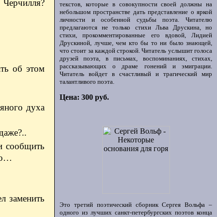
 Черчилля?
текстов, которые в совокупности своей должны на
небольшом пространстве дать представление о яркой
личности и особенной судьбы поэта. Читателю
предлагаются не только стихи Льва Друскина, но
стихи, прокомментированные его вдовой, Лидией
Друскиной, лучше, чем кто бы то ни было знающей,
что стоит за каждой строкой. Читатель услышит голоса
друзей поэта, в письмах, воспоминаниях, стихах,
рассказывающих о драме гонений и эмиграции.
ать об этом
Читатель войдет в счастливый и трагический мир
талантливого поэта.
Цена: 300 руб.
дяного духа
даже?..
ли сообщить
то…
ел заменить
Это третий поэтический сборник Сергея Вольфа –
одного из лучших санкт-петербургских поэтов конца