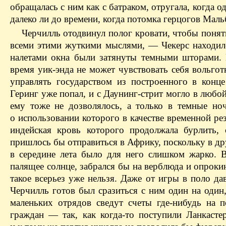
обращалась с ним как с батраком, отругала, когда 
далеко ли до времени, когда потомка герцогов Мал
Черчилль отодвинул полог кровати, чтобы понять
всеми этими жуткими мыслями, — Чекерс находил
налетами окна были затянуты темными шторами. 
время уик-энда не может чувствовать себя вольгот
управлять государством из построенного в конц
Геринг уже попал, и с Даунинг-стрит могло в любо
ему тоже не дозволялось, а только в темные но
о использовании которого в качестве временной ре
индейская кровь которого продолжала бурлить,
пришлось бы отправиться в Африку, поскольку в др
в середине лета было для него слишком жарко. 
палящее солнце, забрался бы на верблюда и опроки
такое всерьез уже нельзя. Даже от игры в поло д
Черчилль готов был сразиться с ним один на один,
маленьких отрядов сведут счеты где-нибудь на 
граждан — так, как когда-то поступили Ланкасте