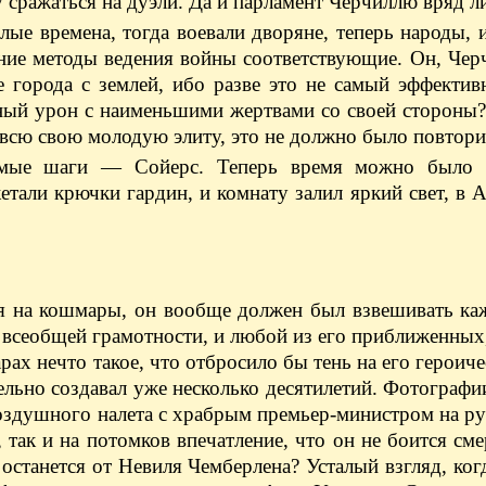
у сражаться на дуэли. Да и парламент Черчиллю вряд 
лые времена, тогда воевали дворяне, теперь народы, 
ние методы ведения войны соответствующие. Он, Чер
е города с землей, ибо разве это не самый эффекти
ный урон с наименьшими жертвами со своей стороны?
всю свою молодую элиту, это не должно было повтори
омые шаги — Сойерс. Теперь время можно было 
етали крючки гардин, и комнату залил яркий свет, в 
я на кошмары, он вообще должен был взвешивать ка
я всеобщей грамотности, и любой из его приближенных,
ах нечто такое, что отбросило бы тень на его героиче
ельно создавал уже несколько десятилетий. Фотографи
воздушного налета с храбрым премьер-министром на р
так и на потомков впечатление, что он не боится сме
то останется от Невиля Чемберлена? Усталый взгляд, ког