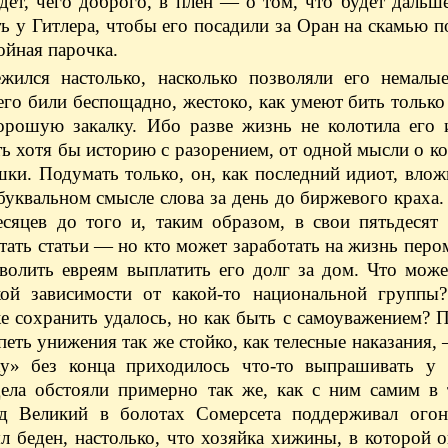
адет, чего доброго, в плен — о том, что будет дальш
ь у Гитлера, чтобы его посадили за Оран на скамью 
ойная парочка.
жился настолько, насколько позволяли его немалые
 его били беспощадно, жестоко, как умеют бить только
хорошую закалку. Ибо разве жизнь не колотила его
ть хотя бы историю с разорением, от одной мысли о к
шки. Подумать только, он, как последний идиот, влож
буквальном смысле слова за день до биржевого краха
есяцев до того и, таким образом, в свои пятьдесят
ать статьи — но кто может заработать на жизнь перо
зволить евреям выплатить его долг за дом. Что мож
кой зависимости от какой-то национальной группы?
е сохранить удалось, но как быть с самоуважением? П
петь унижения так же стойко, как телесные наказания, 
ку» без конца приходилось что-то выпрашивать у 
дела обстояли примерно так же, как с ним самим в 
д Великий в болотах Сомерсета поддерживал огон
 беден, настолько, что хозяйка хижины, в которой о