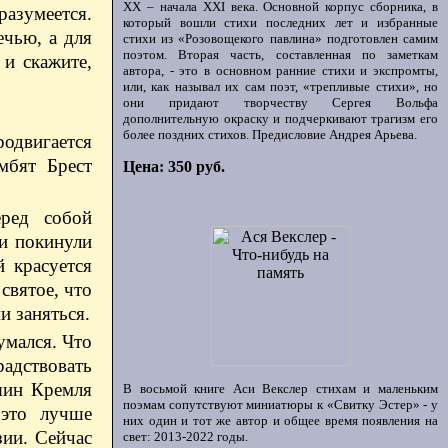
ХХ – начала XXI века. Основной корпус сборника, в
разумеется.
который вошли стихи последних лет и избранные
ечью, а для
стихи из «Розовощекого павлина» подготовлен самим
поэтом. Вторая часть, составленная по заметкам
 и скажите,
автора, - это в основном ранние стихи и экспромты,
или, как называл их сам поэт, «трепливые стихи», но
они придают творчеству Сергея Вольфа
дополнительную окраску и подчеркивают трагизм его
более поздних стихов. Предисловие Андрея Арьева.
родвигается
мбят Брест
Цена: 350 руб.
еред собой
ли покинули
 красуется
святое, что
и заняться.
умался. Что
радствовать
зяин Кремля
В восьмой книге Аси Векслер стихам и маленьким
поэмам сопутствуют миниатюры к «Свитку Эстер» - у
 это лучше
них один и тот же автор и общее время появления на
зии. Сейчас
свет: 2013-2022 годы.