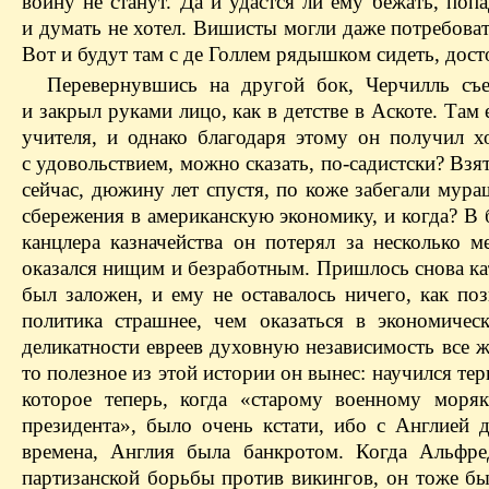
войну не станут. Да и удастся ли ему бежать, поп
и думать не хотел. Вишисты могли даже потребоват
Вот и будут там с де Голлем рядышком сидеть, дост
Перевернувшись на другой бок, Черчилль съе
и закрыл руками лицо, как в детстве в Аскоте. Там
учителя, и однако благодаря этому он получил 
с удовольствием, можно сказать, по-садистски? Взя
сейчас, дюжину лет спустя, по коже забегали мура
сбережения в американскую экономику, и когда? В 
канцлера казначейства он потерял за несколько м
оказался нищим и безработным. Пришлось снова кат
был заложен, и ему не оставалось ничего, как по
политика страшнее, чем оказаться в экономичес
деликатности евреев духовную независимость все ж
то полезное из этой истории он вынес: научился тер
которое теперь, когда «старому военному моря
президента», было очень кстати, ибо с Англией 
времена, Англия была банкротом. Когда Альфре
партизанской борьбы против викингов, он тоже был