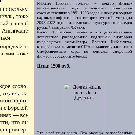
ли…
Михаил Никитич Толстой – доктор физико-
и поскольку
математических наук, организатор Конгрессов
соотечественников 1991-1993 годов и международных
чилль, тоже
научных конференций по истории русской эмиграции
вный способ
2003-2022 годов, исследователь культурного наследия
русской эмиграции ХХ века.
 Англичане
Книга «Протяжная песня» - это документальное
ться.
детективное расследование подлинной биографии
выдающегося хормейстера Василия Кибальчича,
определить
который стал знаменит в США созданием уникального
Симфонического хора, но считался загадочной
Англии тоже
фигурой русского зарубежья.
Цена: 1500 руб.
ждое слово,
 секретарь,
ский образ;
и с Бурской
уинах — все
рти, что он
да премьер-
Это необычная книга. Это мозаика разнообразных