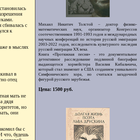
остановилась
разрешения
уками.
Михаил Никитич Толстой – доктор физико-
я сбивалась с
математических наук, организатор Конгрессов
улся к
соотечественников 1991-1993 годов и международных
научных конференций по истории русской эмиграции
2003-2022 годов, исследователь культурного наследия
Даже в мыслях
русской эмиграции ХХ века.
Книга «Протяжная песня» - это документальное
детективное расследование подлинной биографии
выдающегося хормейстера Василия Кибальчича,
который стал знаменит в США созданием уникального
акивал в
Симфонического хора, но считался загадочной
фигурой русского зарубежья.
тно отец
Цена: 1500 руб.
тная мать не
а дядя
оритетов, но
ать, они
накомил бы с
И что, будешь