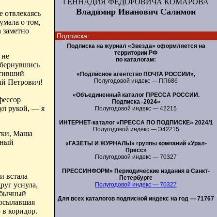
ГЕННАДИЯ ФЕДОРОВИЧА КОМАРОВА
Владимир Иванович Салимон
е отвлекаясь
умала о том,
а заметно
Подписка:
Подписка на журнал «Звезда» оформляется на
территории РФ
 не
по каталогам:
 обернувшись
ативший
«Подписное агентство ПОЧТА РОССИИ»,
Полугодовой индекс — ПП686
ий Петрович!
«Объединенный каталог ПРЕССА РОССИИ.
фессор
Подписка–2024»
л рукой, — я
Полугодовой индекс — 42215
ИНТЕРНЕТ-каталог «ПРЕССА ПО ПОДПИСКЕ» 2024/1
Полугодовой индекс — Э42215
тки, Маша
нный
«ГАЗЕТЫ И ЖУРНАЛЫ» группы компаний «Урал-
Пресс»
Полугодовой индекс — 70327
ПРЕССИНФОРМ» Периодические издания в Санкт-
и встала
Петербурге
руг уснула,
Полугодовой индекс — 70327
 обычный
Для всех каталогов подписной индекс на год — 71767
посылавшая
 в коридор.