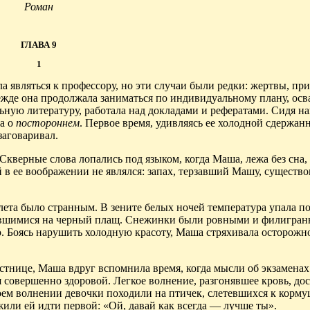
Роман
ГЛАВА 9
1
а являться к профессору, но эти случаи были редки: жертвы, п
режде она продолжала заниматься по индивидуальному плану, осв
ьную литературу, работала над докладами и рефератами. Сидя н
ла о
постороннем
. Первое время, удивляясь ее холодной сдержан
заговаривал.
Скверные слова лопались под языком, когда Маша, лежа без сна,
в ее воображении не являлся: запах, терзавший Машу, существо
лета было странным. В зените белых ночей температура упала по
тавшимися на черный плащ. Снежинки были ровными и филигран
 Боясь нарушить холодную красоту, Маша стряхивала осторожно
естнице, Маша вдруг вспомнила время, когда мысли об экзаменах 
бя совершенно здоровой. Легкое волнение, разгонявшее кровь, до
воем волнении девочки походили на птичек, слетевшихся к корм
жили ей идти первой: «Ой, давай как всегда — лучше ты».