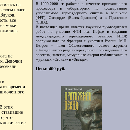
В 1990-2000 гг. работал в качестве приглашенного
стилась на
профессора в лабораториях по исследованию
 слоем влаги.
управляемого термоядерного синтеза в Мюнхене
аблуков.
(ФРГ), Оксфорде (Великобритания) и в Принстоне
сть, все
(США).
не сможет
В настоящее время является научным руководителем
 ложились
работ по участию ФТИ им. Иоффе в создании
международного термоядерного реактора ИТЭР,
сооружаемого во Франции с участием России. М.П.
Петров – член Общественного совета журнала
«Звезда», автор ряда литературных произведений. Его
рассказы, заметки, мемуарные очерки публиковались в
нога не
журналах «Огонек» и «Звезда».
ек. Девочки
ресекали
Цена: 400 руб.
ы в
я от времени
 мимолетного
В этих
, ставившие
о, что
ь логические