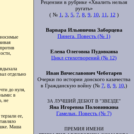
Рецензии в рубрике «Хвалить нельзя
ругать»
( №
1
,
3
,
5
,
7
,
8
,
9
,
10
,
11
,
12
)
Варвара Ильинична Заборцева
Пинега. Повесть (№ 1)
риносимые
аивая
апротив
Елена Олеговна Пудовкина
ности,
Цикл стихотворений (№ 12)
 вдыхала
Иван Вячеславович Чеботарев
вал отдельно
Очерки по истории донского казачества
в Гражданскую войну (№
7
,
8
,
9
,
10
,)
чти до нуля,
ными: в
, не
ЗА ЛУЧШИЙ ДЕБЮТ В "ЗВЕЗДЕ"
Яна Игоревна Половинкина
Гамельн. Повесть (№ 7)
терзали ее,
ставляло
ушке. Маша
ПРЕМИЯ ИМЕНИ