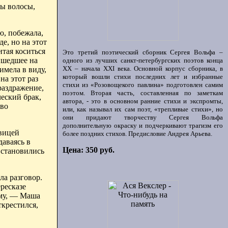
ны волосы,
ю, побежала,
е, но на этот
итая коситься
Это третий поэтический сборник Сергея Вольфа –
ишедшее на
одного из лучших санкт-петербургских поэтов конца
ХХ – начала XXI века. Основной корпус сборника, в
имела в виду,
который вошли стихи последних лет и избранные
на этот раз
стихи из «Розовощекого павлина» подготовлен самим
раздражение,
поэтом. Вторая часть, составленная по заметкам
еский брак,
автора, - это в основном ранние стихи и экспромты,
ово
или, как называл их сам поэт, «трепливые стихи», но
они придают творчеству Сергея Вольфа
дополнительную окраску и подчеркивают трагизм его
евицей
более поздних стихов. Предисловие Андрея Арьева.
даваясь в
Цена: 350 руб.
, становились
ла разговор.
ресказе
аму, — Маша
ткрестился,