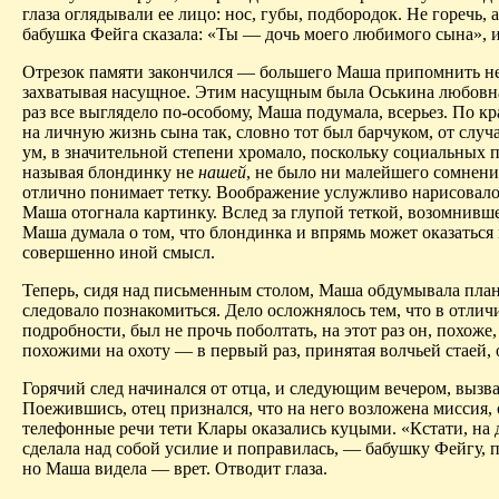
глаза оглядывали ее лицо: нос, губы, подбородок. Не горечь,
бабушка Фейга сказала: «Ты — дочь моего любимого сына», и
Отрезок памяти закончился — большего Маша припомнить не м
захватывая насущное. Этим насущным была Оськина любовная
раз все выглядело по-особому, Маша подумала, всерьез. По кр
на личную жизнь сына так, словно тот был барчуком, от сл
ум, в значительной степени хромало, поскольку социальных п
называя блондинку не
нашей
, не было ни малейшего сомнени
отлично понимает тетку. Воображение услужливо нарисовало 
Маша отогнала картинку. Вслед за глупой теткой, возомнив
Маша думала о том, что блондинка и впрямь может оказаться
совершенно иной смысл.
Теперь, сидя над письменным столом, Маша обдумывала план,
следовало познакомиться. Дело осложнялось тем, что в отлич
подробности, был не прочь поболтать, на этот раз он, похоже
похожими на охоту — в первый раз, принятая волчьей стаей, 
Горячий след начинался от отца, и следующим вечером, вызва
Поежившись, отец признался, что на него возложена миссия, 
телефонные речи тети Клары оказались куцыми. «Кстати, на
сделала над собой усилие и поправилась, — бабушку Фейгу, 
но Маша видела — врет. Отводит глаза.