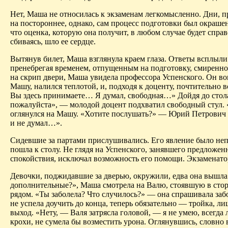
Нет, Маша не относилась к экзаменам легкомысленно. Дни, п
на постороннее, однако, сам процесс подготовки был окрашен
что оценка, которую она получит, в любом случае будет спра
сбиваясь, шло ее сердце.
Вытянув билет, Маша взглянула краем глаза. Ответы всплыли 
пренебрегая временем, отпущенным на подготовку, смиренно с
на скрип двери, Маша увидела профессора Успенского. Он во
Машу, налился теплотой, и, подходя к доценту, почтительно 
Вы здесь принимаете… Я думал, свободная…» Дойдя до стола
пожалуйста», — молодой доцент подхватил свободный стул. «
оглянулся на Машу. «Хотите послушать?» — Юрий Петрович 
и не думал…».
Сидевшие за партами прислушивались. Его явление было неп
пошла к столу. Не глядя на Успенского, занявшего предложенн
спокойствия, исключал возможность его помощи. Экзаменатор
Девочки, поджидавшие за дверью, окружили, едва она вышла
дополнительные?», Маша смотрела на Валю, стоявшую в сторо
рядом. «Ты заболела? Что случилось?» — она спрашивала забо
не успела доучить до конца, теперь обязательно — тройка,
выход. «Нету, — Валя затрясла головой, — я не умею, всегда
крохи, не сумела бы возместить урона. Оглянувшись, словно