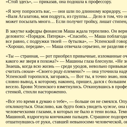
«Стой здесь», — приказав, она подошла к профессору.
«Я хочу попросить вас, — они шли по длинному коридору, —
«Валя Агалатова, моя подруга, из группы… Дело в том, что о
может посылать много… Если получит тройку, лишат стипенд
В закутке кафедры финансов Маша ждала терпеливо. Он верну
деловито: «Порядок. Пятерка». «Спасибо, — Маша поблагодар
все равно, с подружки твоей — бутылка», — Успенский говор
«Хорошо, передам», — Маша отвечала серьезно, не разделяя е
«Ты — странная, — рот приобрел привычные, изломанные очер
какого же зверя я похожа?» — Машины глаза блеснули. «Не 
Знаешь, когда всю жизнь — среди уродов, невольно привыкаеш
считать
своим
» «Своего роду-племени?» — она уточнила надм
Успенский торопился, загораясь, — Вот ты, я точно знаю, ни
словно вывод, к которому, наконец, пришел, дался с больши
весело. Брови Успенского взметнулись. Откинувшись в профес
стенкой, стихли настороженно.
«Все это время я думаю о тебе», — больше он не смеялся. Опу
откликнуться. Опасливо, как будто боясь увидеть
чужое
, она
человеческими глазами, в которых не было и тени волка. Тем
Машиной, вздрогнула кончиками пальцев. Страшное подозрени
отшатнувшись от руки, ставшей невыносимо человеческой, о