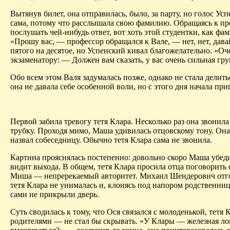
Вытянув билет, она отправилась, было, за парту, но голос Ус
сама, потому что расслышала свою фамилию. Обращаясь к пр
послушать чей-нибудь ответ, вот хоть этой студентки, как фа
«Прошу вас, — профессор обращался к Вале, — нет, нет, давай
пятого на десятое, но Успенский кивал благожелательно. «Оч
экзаменатору: — Должен вам сказать, у вас очень сильная гр
Обо всем этом Валя задумалась позже, однако не стала дели
она не давала себе особенной воли, но с этого дня начала пр
Первой забила тревогу тетя Клара. Несколько раз она звонил
трубку. Проходя мимо, Маша удивилась отцовскому тону. Она
назвал собеседницу. Обычно тетя Клара сама не звонила.
Картина прояснялась постепенно: довольно скоро Маша убедил
видит выхода. В общем, тетя Клара просила отца поговорить 
Миша — непререкаемый авторитет. Михаил Шендерович отговар
тетя Клара не унималась и, клонясь под напором родственни
сами не прикрыли дверь.
Суть сводилась к тому, что Ося связался с молоденькой, тетя
родителями — не стал бы скрывать. «У Клары — железная ло