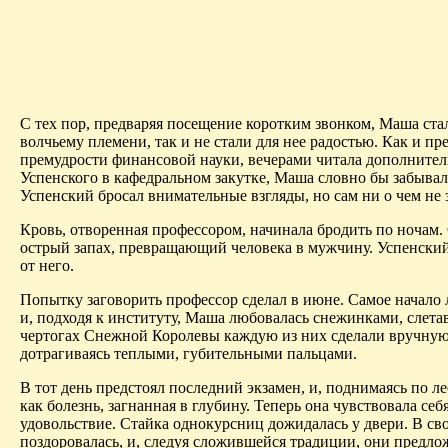
С тех пор,
предваряя посещение коротким звонком, Маша стал
волчьему племени, так и не стали для нее радостью. Как и п
премудрости финансовой науки, вечерами читала дополнител
Успенского в кафедральном закутке, Маша словно бы забыва
Успенский бросал внимательные взгляды, но сам ни о чем не 
Кровь, отворенная профессором, начинала бродить по ночам. 
острый запах, превращающий человека в мужчину. Успенский 
от него.
Попытку заговорить профессор сделал в июне. Самое начало 
и, подходя к институту, Маша любовалась снежинками, сле
чертогах Снежной Королевы каждую из них сделали вручную.
дотрагиваясь теплыми, губительными пальцами.
В тот день предстоял последний экзамен, и, поднимаясь по л
как болезнь, загнанная в глубину. Теперь она чувствовала се
удовольствие. Стайка однокурсниц дожидалась у двери. В с
поздоровалась, и, следуя сложившейся традиции, они предло