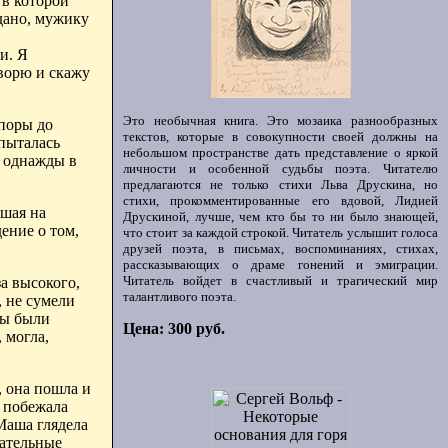
 в которой
идано, мужику
и. Я
ворю и скажу
Это необычная книга. Это мозаика разнообразных
 поры до
текстов, которые в совокупности своей должны на
пыталась
небольшом пространстве дать представление о яркой
а однажды в
личности и особенной судьбы поэта. Читателю
предлагаются не только стихи Льва Друскина, но
стихи, прокомментированные его вдовой, Лидией
вшая на
Друскиной, лучше, чем кто бы то ни было знающей,
ение о том,
что стоит за каждой строкой. Читатель услышит голоса
друзей поэта, в письмах, воспоминаниях, стихах,
рассказывающих о драме гонений и эмиграции.
Читатель войдет в счастливый и трагический мир
а высокого,
талантливого поэта.
, не сумели
ны были
Цена: 300 руб.
 могла,
, она пошла и
и побежала
 Маша глядела
мательные