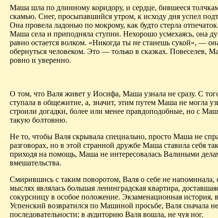
Маша шла по длинному коридору, и сердце, бившееся толчками
скамью. Снег, просыпавшийся утром, к исходу дня успел подт
Она провела ладонью по мокрому, как будто стерла отпечаток
Маша села и приподняла ступни. Нехорошо усмехаясь, она ду
равно остается волком. «Никогда ты не станешь сукой», — о
обернуться человеком. Это — только в сказках. Повеселев, М
ровно и уверенно.
О том, что Валя живет у Иосифа, Маша узнала не сразу. С того
ступала в общежитие, а, значит, этим путем Маша не могла 
строили догадки, более или менее правдоподобные, но с Маше
такую болтовню.
Не то, чтобы Валя скрывала специально, просто Маша не спр
разговорах, но в этой странной дружбе Маша ставила себя та
приходя на помощь, Маша не интересовалась Валиными делами
вмешательства.
Смирившись с таким поворотом, Валя о себе не напоминала, 
мыслях являлась большая ленинградская квартира, доставшая
сокурсницу в особое положение. Экзаменационная история, в
Успенский возвратился по Машиной просьбе, Валя сначала не
последовательности: в аудиторию Валя вошла, не чуя ног.