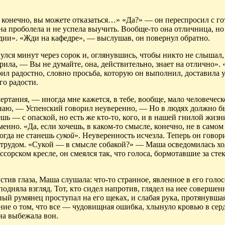
 конечно, вы можете отказаться…» «Да?» — он переспросил с го
на проболела и не успела выучить. Вообще-то она отличница, но
ии». «Жди на кафедре», — выслушав, он повернул обратно.
лся минут через сорок и, оглянувшись, чтобы никто не слышал,
ила, — Вы не думайте, она, действительно, знает на отлично».
ил радостно, словно просьба, которую он выполнил, доставила у
го радости.
тания, — иногда мне кажется, в тебе, вообще, мало человеческ
знаю, — Успенский говорил неуверенно, — Но в людях должно б
ь — с опаской, но есть же кто-то, кого, и в нашей гнилой жизн
енно. «Да, если хочешь, в каком-то смысле, конечно, не в само
когда не станешь
сукой
». Неуверенность исчезла. Теперь он говор
м трудом. «Сукой — в смысле собакой?» — Маша осведомилась х
сорском кресле, он смеялся так, что голоса, бормотавшие за сте
стив глаза, Маша слушала: что-то странное, явленное в его голо
 подняла взгляд. Тот, кто сидел напротив, глядел на нее совершен
ный румянец проступал на его щеках, и слабая рука, протянувшая
е о том, что все — чудовищная ошибка, хлынуло кровью в серд
на выбежала вон.