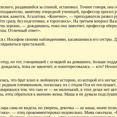
пенского, раздавшийся за спиной, остановил. Точнее говоря, она 
еподавателю, занятому очередной ученицей, профессор просил 
милия, кажется, Агалатова. «Конечно», — преподаватель развел р
те сразу, без подготовки, я тороплюсь». На третьем вопросе Вал
ень хорошо, — дождавшись, пока она замолчит, профессор оберн
уппа. Отличный ответ».
ться с Иосифом своими наблюдениями, касавшимися его сестры. 
иглядываться пристальней.
а отцу, но тот, говоривший с оглядкой на домашних, больше подд
 дождалась, пока он закончит, и поинтересовалась — кто? Неохо
ась, что брат влип в любовную историю, из которой его несчас
с родным племянником, поскольку их с отцом Ося не послушает, 
ивался тем, что сын ее — не маленький, в этих делах нет авт
цы, отец обратился к мнению жены. Маша и не думала подслушив
 Клара сама не видела, но уверена, девочка —
не наша
, иначе поз
гика», — отец прокомментировал недовольно. Мама смолчала. «