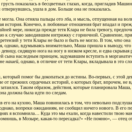
 а грусть показалась в бесцветных глазах, когда, пригладив Маши
 отвернувшись, ушла в дом. Больше она не показалась.
огла. Она отняла пальцы ото лба, и мысль, отпущенная на вол
 история. Конечно, в любовные отношения брат впадал и прежд
айней мере, никогда прежде тетя Клара не била тревогу, предпоч
учаю к случаю заводившим интрижку с горничной. Сравнение, пр
ретензий у тети Клары не было и быть не могло. В том,
что
она 
я, однако, вдумываясь внимательно, Маша пришла к выводу, что 
девицу, сидящую нога на ногу в низком кресле, и едва скрывая 
шей сына наследным принцем, задумавшим вступить в морганатич
 не
нашей
, однако, в отличие от тети Клары, вкладывала в это сл
 который помог бы докопаться до истины. Во-первых, с этой д
ие от прежних сердечных историй, о которых брат, впрочем, не в
, затаился. Таким образом, действия, которые планировала Маша
она должна была идти по следам.
в его на кухню, Маша повинилась в том, что невольно подслуша
однако, вопреки ожиданиям, не сообщил ничего нового. В его пе
 днях я вспомнила… Куда это мы ехали, когда навестили твою м
помнишь, в Мозыре, какая-то пересадка?» «Не помню», — отец о