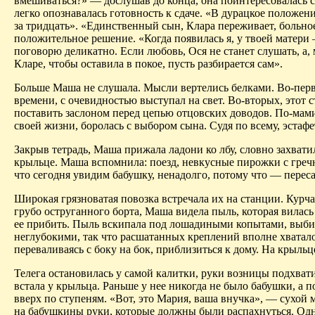
вмешиваться?» — дослушав до конца, она поинтересовалась с
легко опознавалась готовность к сдаче. «В дурацкое положен
за тридцать». «Единственный сын, Клара переживает, больн
положительное решение. «Когда появилась я, у твоей матери
поговорю деликатно. Если любовь, Ося не станет слушать, 
Кларе, чтобы оставила в покое, пусть разбирается сам».
Больше Маша не слушала. Мысли вертелись белками. Во-первых
времени, с очевидностью выступал на свет. Во-вторых, это
поставить заслоном перед цепью отцовских доводов. По-мам
своей жизни, боролась с выбором сына. Судя по всему, эстафе
Закрыв тетрадь, Маша прижала ладони ко лбу, словно захвати
крыльце. Маша вспомнила: поезд, невкусные пирожки с гречн
что сегодня увидим бабушку, ненадолго, потому что — пересадк
Широкая грязноватая повозка встречала их на станции. Курча
грубо оструганного борта, Маша видела пыль, которая вилась
ее прибить. Пыль вскипала под лошадиными копытами, выби
неглубокими, так что расшатанных креплений вполне хватало н
переваливаясь с боку на бок, приблизиться к дому. На крыль
Телега остановилась у самой калитки, руки возницы подхвати
встала у крыльца. Раньше у нее никогда не было бабушки, а 
вверх по ступеням. «Вот, это Мария, ваша внучка», — сухой м
на бабушкины руки, которые должны были распахнуться. Одн