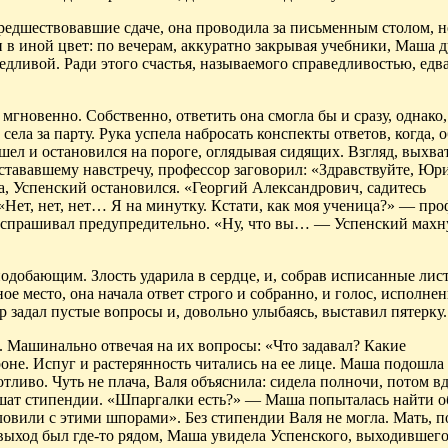
редшествовавшие сдаче, она проводила за письменным столом, н
 в иной цвет: по вечерам, аккуратно закрывая учебники, Маша д
ведливой. Ради этого счастья, называемого справедливостью, едв
мгновенно. Собственно, ответить она смогла бы и сразу, однако,
ела за парту. Рука успела набросать конспекты ответов, когда,
шел и остановился на пороге, оглядывая сидящих. Взгляд, выхв
встававшему навстречу, профессор заговорил: «Здравствуйте, Юр
, Успенский остановился. «Георгий Александрович, садитесь
Нет, нет, нет… Я на минутку. Кстати, как моя ученица?» — про
спрашивал предупредительно. «Ну, что вы… — Успенский махну
одобающим. Злость ударила в сердце, и, собрав исписанные лис
ое место, она начала ответ строго и собранно, и голос, исполне
 задал пустые вопросы и, довольно улыбаясь, выставил пятерку.
. Машинально отвечая на их вопросы: «Что задавал? Какие
не. Испуг и растерянность читались на ее лице. Маша подошла 
тливо. Чуть не плача, Валя объяснила: сидела полночи, потом вд
 лишат стипендии. «Шпаргалки есть?» — Маша попыталась найти
 ловили с этими шпорами». Без стипендии Валя не могла. Мать, 
 выход был где-то рядом, Маша увидела Успенского, выходившего