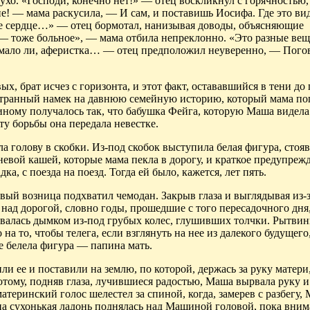
ухо. «Господи, конечно нет!» — отец воскликнул с горячностью,
ие! — мама раскусила, — И сам, и поставишь Иосифа. Где это в
ое сердце…» — отец бормотал, нанизывая доводы, объясняющие
 — тоже больное», — мама отбила непреклонно. «Это разные вещ
а, мало ли, аферистка… — отец предположил неуверенно, — Пого
, брат исчез с горизонта, и этот факт, остававшийся в тени до
т странный намек на давнюю семейную историю, который мама по
иному получалось так, что бабушка Фейга, которую Маша видел
ту борьбы она передала невестке.
ла голову в скобки. Из-под скобок выступила белая фигура, стоя
евой кашей, которые мама пекла в дорогу, и краткое предупрежд
а, с поезда на поезд. Тогда ей было, кажется, лет пять.
вый возница подхватил чемодан. Закрыв глаза и выглядывая из-з
 над дорогой, словно годы, прошедшие с того пересадочного дня
валась дымком из-под грубых колес, глушивших толчки. Рытви
а то, чтобы телега, если взглянуть на нее из далекого будущего,
це белела фигура — папина мать.
ли ее и поставили на землю, по которой, держась за руку матери
потому, подняв глаза, лучившиеся радостью, Маша вырвала руку 
атеринский голос шелестел за спиной, когда, замерев с разбегу,
а сухонькая ладонь поднялась над Машиной головой, пока вни