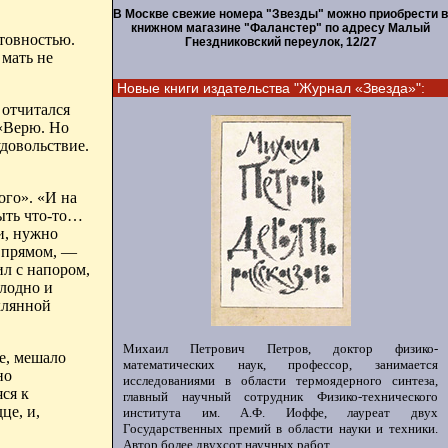
В Москве свежие номера "Звезды" можно приобрести в
книжном магазине "Фаланстер" по адресу Малый
товностью.
Гнездниковский переулок, 12/27
 мать не
Новые книги издательства "Журнал «Звезда»":
 отчитался
 «Верю. Но
довольствие.
ого». «И на
ыть что-то…
и, нужно
м прямом, —
ил с напором,
олодно и
клянной
Михаил Петрович Петров, доктор физико-
се, мешало
математических наук, профессор, занимается
но
исследованиями в области термоядерного синтеза,
ся к
главный научный сотрудник Физико-технического
це, и,
института им. А.Ф. Иоффе, лауреат двух
Государственных премий в области науки и техники.
Автор более двухсот научных работ.