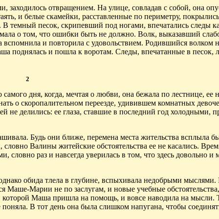
, заходилось отвращением. На улице, совладав с собой, она опу
аять, и белые скамейки, расставленные по периметру, покрылись
. В темный песок, скрипевший под ногами, впечатались следы к
мала о том, что ошибки быть не должно. Волк, выказавший слабо
на вспомнила и повторила с удовольствием. Родившийся волком 
аша поднялась и пошла к воротам. Следы, впечатанные в песок,
2
 самого дня, когда, мечтая о любви, она бежала по лестнице, ее 
узнать о скоропалительном переезде, удивившем комнатных девоч
й не делились: ее глаза, ставшие в последний год холодными, п
ашивала. Будь они ближе, перемена места жительства всплыла б
к, словно Валины житейские обстоятельства ее не касались. Врем
, словно раз и навсегда уверилась в том, что здесь довольно и
однако обида тлела в глубине, вспыхивала недобрыми мыслями. 
ся Маше-Марии не по заслугам, и новые учебные обстоятельства
 которой Маша пришла на помощь, и вовсе наводила на мысли. Т
 поняла. В тот день она была слишком напугана, чтобы соединят