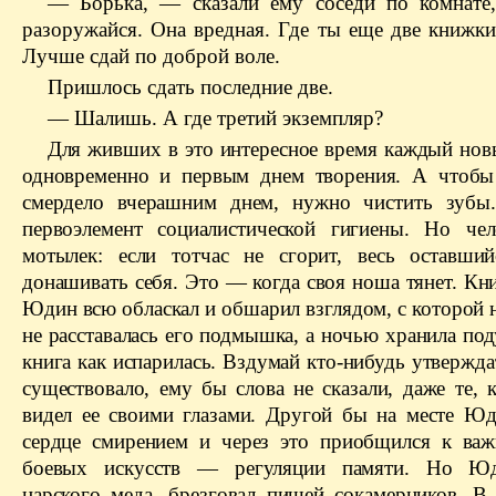
— Борька, — сказали ему соседи по комнат
разоружайся. Она вредная. Где ты еще две книжки
Лучше сдай по доброй воле.
Пришлось сдать последние две.
— Шалишь. А где третий экземпляр?
Для
живших
в это интересное время каждый нов
одновременно и первым днем творения. А чтобы
смердело вчерашним днем, нужно чистить зубы
первоэлемент социалистической гигиены. Но ч
мотылек: если тотчас не сгорит, весь оставши
донашивать себя. Это — когда своя ноша тянет. Кн
Юдин всю обласкал и обшарил взглядом, с которой 
не расставалась его подмышка, а ночью хранила по
книга как испарилась. Вздумай кто-нибудь утверждат
существовало, ему бы слова не сказали, даже те, 
видел ее своими глазами. Другой бы на месте Юд
сердце смирением и через это приобщился к ва
боевых искусств — регуляции памяти. Но Юд
царского меда, брезговал пищей сокамерников. В