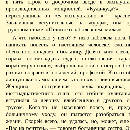
в пять строк о досрочном вводе в эксплуат
производственных мощностей.
«Куда-куда?» — 
переспрашивал он. «В эксплуатацию...» — красне
Завалившая
вступительные
на
журфак
, она н
трудовом стаже. «Пишите о
наболевшем
, милая».
А что наболело у него? У него наболела нога. 
написать повесть о настоящем человеке: слож
обеих ног, попадает в больницу. Девять коек слева,
справа, восемнадцать судеб, столкновения хара
кораблекрушением, выброшены они на остров бо
разных возрастов, поколений, профессий. Кто-то 
личную жизнь молчанием, кто-то хвастливо выставл
Женщина, потерявшая мужа-подводника,
шестнадцатилетнего сына: его избили хулиган
вступился за девочку, влюбленную
в
другого, о
трусом. Кого-то не навещают вовсе, и, предо
больничному уходу, он пытается разобраться 
жизни. Скорей всего, не удалась, но, может, еще
«Вас на рентген», — говорит больничная сестра. 