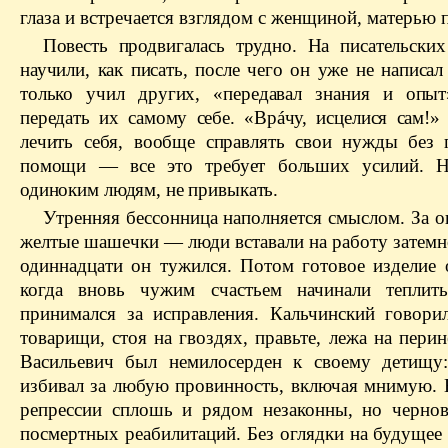
глаза и встречается взглядом с женщиной, матерью п
Повесть продвигалась трудно. На писательских
научили, как писать, после чего он уже не написал
только учил других, «передавал знания и опыт
передать их самому себе. «
Вр
áчу
,
исцелися
сам!» 
лечить себя, вообще справлять свои нужды без 
помощи — все это требует больших усилий. Ни
одиноким людям, не привыкать.
Утренняя бессонница наполняется смыслом. За о
желтые шашечки — люди вставали на работу затемн
одиннадцати он
тужился
. Потом готовое изделие 
когда вновь чужим счастьем начинали теплить
принимался за исправления.
Кальчинский
говорил
товарищи, стоя на гвоздях, правьте, лежа на пери
Васильевич был немилосерден к своему детищу
избивал за любую провинность, включая мнимую. 
репрессии сплошь и рядом незаконны, но чернов
посмертных реабилитаций. Без оглядки на будущее 