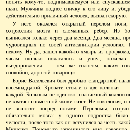
понять кому-то, поднимавшемуся или спускавшем
пьян. Мужчина поднес спичку к его лицу и, убед
действительно приличный человек, вызвал скорую.
У него оказался открытый перелом ноги,
сотрясения мозга и сломанных ребер. Из б
выписался только через два месяца. Два месяца, п
чудовищных по своей антисанитарии условиях. 
некому. Ну да, зашел какой-то хмырь из профкома
часам
сколько полагалось и ушел, пожелав 
выздоровления — тем же голосом, каким гов
спокойно, дорогой товарищ».
Борис Васильевич был дробью стандартной палат
восемнадцатой. Кровати стояли в две колонки — 
каждой. Больным не одиноко: сплоченный коллекти
не хватает совместной читки газет. Не онко
логия, о
не выносят вперед ногами. Переломы, сотря
обязательно мозга: у одного подростка было 
челюсти, после того как он вступился за честь како
Мищенко. Почему-то запомнилось имя, наверное,