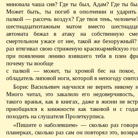
миновала чаша сия? Где ты был, Адам? Где ты был
Может быть, ты погиб в ополчении и ударить 
палкой — рассечь воздух? Где твоя тень, человече
шестнадцатиэтажным матом вместо
шестнадца
автомата бежал в атаку на собственную см
смертельном ужасе от нее, такой же безоружный?
раз втягивал свою стриженую красноармейскую гол
при появлении лениво взявшего тебя в плен фр
почему ты вообще
с палкой — может, ты хромой бес на покое, 
обладатель липовой ноги, которой в непогоду снитс
Борис Васильевич научился не верить никому и
Много читал, это закалило его недоверчивость,
такого
вранья
, как в книгах, даже в жизни не вст
приобщился к книжности как таковой и с года
походить на слушателя
Пролеткурписа
.
«Пишите о наболевшем» — сколько раз говори
планерках, сколько раз сам он повторял это, возвр