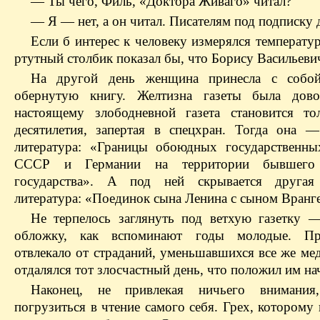
— Ты чего, Филь, «Доктора Живаго» читал?
— Я — нет, а он читал. Писателям под подписку 
Если б интерес к человеку измерялся температур
ртутный столбик показал бы, что Борису Васильев
На другой день женщина принесла с собой
обернутую книгу. Желтизна газеты была дов
настоящему злободневной газета становится то
десятилетия, запертая в спецхран.
Тогда она —
литература: «Границы обоюдных государственны
СССР и Германии на территории бывшего 
государства». А под ней скрывается другая
литература: «Поединок сына Ленина с сыном Вранг
Не терпелось заглянуть под ветхую газетку 
обложку, как вспоминают годы молодые. Пр
отвлекало от страданий, уменьшавшихся все же ме
отдалялся тот злосчастный день, что положил им на
Наконец, не привлекая ничьего внимани
погрузиться в чтение самого себя. Грех, которому