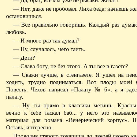
— Да, брат, все мы уже не рысаки. Женат?
— Нет, даже не пробовал. Лиха беда: начнешь ж
остановишься.
— Все правильно говоришь. Каждый раз думаю
любовь.
— И много раз так думал?
— Ну, случалось, чего таить.
— Дети?
— Слава богу, не без этого. А ты все в газете?
— Скажи лучше, в стенгазете. Я ушел на пен
ходить, трудно подниматься. Вот плоды моей 
Повесть. Чехов написал «Палату № 6», а я зде
палату.
— Ну, ты прямо в классики метишь.
Красны
вечно к себе таскал баб... у него это называло
материал для романа «Венерический корпус». Ш
Оставь, интересно.
Проводив старого товарища до дверей своего каб