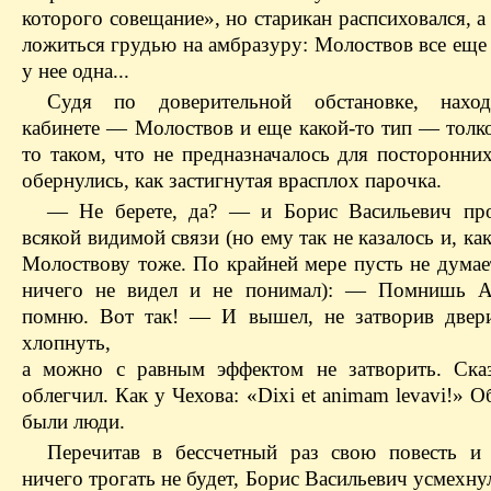
которого совещание», но старикан распсиховался, а 
ложиться грудью на амбразуру:
Молоствов
все еще 
у нее одна...
Судя по доверительной обстановке,
нахо
кабинете —
Молоствов
и еще какой-то тип — толко
то таком, что не предназначалось для посторонни
обернулись, как застигнутая врасплох парочка.
— Не берете, да? — и Борис Васильевич пр
всякой видимой связи (но ему так не казалось и, как
Молоствову
тоже.
По крайней
мере
пусть не думае
ничего не видел и не понимал): — Помнишь
А
помню. Вот так! — И вышел, не затворив две
хлопнуть,
а можно с равным эффектом не затворить. Ска
облегчил. Как у Чехова: «
Dixi
et
animam
levavi
!» О
были люди.
Перечитав
в бессчетный раз
свою повесть и 
ничего трогать не будет, Борис Васильевич усмехну