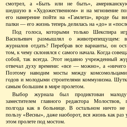
смотрел, а «Быть или не быть», американску
шедшую в «Художественном» и на мгновение по
его намерение пойти на «Гамлета», вроде бы в
палки — его жизнь теперь делилась на «до» и «посл
Под голоса, которыми только Шекспира игр
Васильевич размышлял о
животрепещущем
: 
журналов отдать? Перебрав все варианты, он ост
том, к чему склонялся с самого начала. Когда совещ
собой, так всегда. Этот недавно учрежденный жу
отвечал духу времени: «все — можно», а «ничего
Поэтому наводим мосты между комсомольцами
годов и молодыми строителями коммунизма. Шутка
самым большим в мире пролетом.
Выбор журнала был продиктован малоду
заместителем главного редактора
Молоствов
, 
полгода как в больнице. В остальном ничто не
пользу «Весны», даже наоборот, вся жизнь как раз 
этом пролете под мостом.