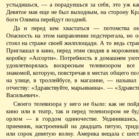
устыдишься, — а порадуешься за себя, это уж как
Девятое мая еще не был выходным, на сторону Кр
боги Олимпа перейдут поздней.
Да и перед кем хвастаться — потомства он
Опасность на этом направлении подстерегала, но 
стоял на страже своей жилплощади. А то ведь стра
Приглашал в кино, перед этим сводив в морожени
коробку «Ассорти». Потребность в домашнем уют
удовлетворялась воскресным телевизором вс
знакомой, которую, повстречав в местах общего п
на улице, в троллейбусе, в магазине, — называл
отчеству: «Здравствуйте,
марьиванна
». — «Здравст
Васильевич».
Своего телевизора у него не было: как не пой
кино или в театр, так и перед телевизором не бу
орлом — в гордом одиночестве. Уе
динившись,
приемник, настроенный на двадцать пятую, трид
или сорок девятую волну. Америка вещала с шест