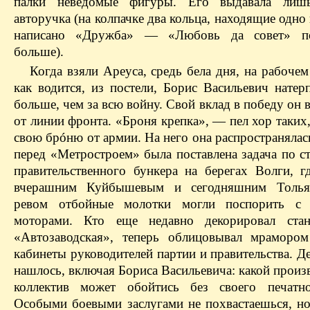
палки неведомые фигуры. Его выдавала лишь
авторучка (на колпачке два кольца, находящие одно 
написано «Дружба» — «Любовь да совет» 
больше).
Когда взяли
Ареуса
, средь бела дня, на рабочем 
как водится, из постели, Борис Васильевич натер
больше, чем за всю войну. Свой вклад в победу он 
от линии фронта.
«Броня крепка», — пел хор таких,
свою
брóню
от армии.
На него она распространялас
перед «Метростроем» была поставлена задача по с
правительственного бункера на берегах Волги, г
вчерашним Куйбышевым и сегодняшним Толья
ревом отбойные молотки могли поспорить с 
моторами. Кто еще недавно декорировал ста
«Автозаводская», теперь облицовывал мраморо
кабинеты руководителей партии и правительства. 
нашлось, включая Бориса Васильевича: какой прои
коллектив может обойтись без своего печатно
Особыми боевыми заслугами не похвастаешься, но