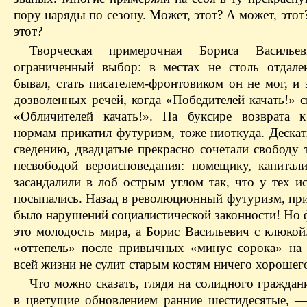
пору наряды по сезону. Может, этот? А может, это
этот?
Творческая
примерочная Бориса Васильев
ограниченный выбор: в местах не столь отдал
бывал, стать писателем-фронтовиком он не мог, и 
дозволенных речей, когда «Победителей качать!» 
«Обличителей качать!». На буксире возврата 
нормам прикатил футуризм, тоже ниоткуда. Дескат
сведению, двадцатые прекрасно сочетали свободу 
несвободой вероисповедания: помещику, капитал
засандалили
в лоб острым углом так, что у тех ис
посыпались. Назад в революционный футуризм, при
было нарушений социалистической законности! Но
это молодость мира, а Борис Васильевич с клюкой
«оттепель» после привычных «минус сорока» на
всей жизни не сулит старым костям ничего хорошег
Что можно сказать, глядя на солидного граждан
в цветущие обновлением ранние шестидесятые, —