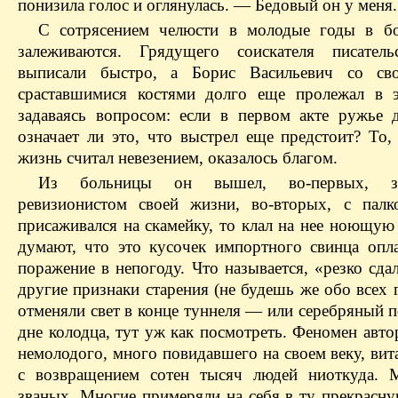
понизила голос и оглянулась. — Бедовый он у меня.
С сотрясением челюсти в молодые годы в б
залеживаются. Грядущего соискателя писатель
выписали быстро, а Борис Васильевич со св
сраставшимися костями долго еще пролежал в э
задаваясь вопросом: если в первом акте ружье д
означает ли это, что выстрел еще предстоит? То,
жизнь считал невезением, оказалось благом.
Из больницы он вышел, во-первых, за
ревизионистом своей жизни, во-вторых, с палк
присаживался на скамейку, то клал на нее ноющую
думают, что это кусочек импортного свинца опла
поражение в непогоду. Что называется, «резко сда
другие признаки старения (не будешь же обо всех 
отменяли свет в конце туннеля — или серебряный 
дне колодца, тут уж как посмотреть. Феномен авто
немолодого, много повидавшего на своем веку, вит
с возвращением сотен тысяч людей ниоткуда. 
званых
. Многие примеряли на себя в ту прекрасн