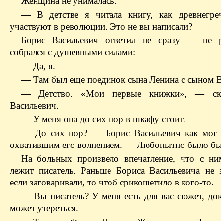
Женщина не унималась:
— В детстве я читала книгу, как древнегре
участвуют в революции. Это не вы написали?
Борис Васильевич ответил не сразу — не
собрался с душевными силами:
— Да, я.
— Там был еще поединок сына Ленина с сыном В
— Детство. «Мои первые книжки», — ск
Васильевич.
— У меня она до сих пор в шкафу стоит.
— До сих пор? — Борис Васильевич как
мог
охватившим его волнением. — Любопытно было бы 
На больных произвело впечатление, что с ни
лежит писатель. Раньше Бориса Васильевича не
если заговаривали, то чтоб срикошетило в кого-то.
— Вы писатель? У меня есть для вас сюжет, до
может утереться.