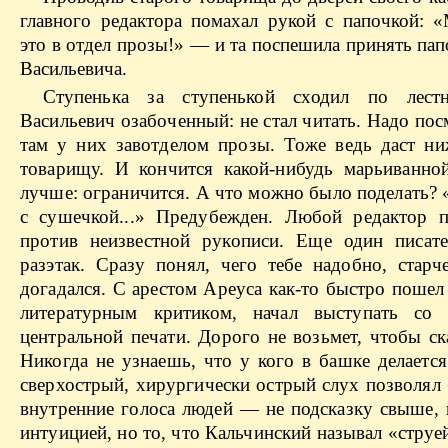
главного редактора помахал рукой с папочкой: «
это в отдел прозы!» — и та поспешила принять па
Васильевича.
Ступенька за ступенькой сходил по лест
Васильевич озабоченный: не стал читать. Надо пос
там у них завотделом прозы. Тоже ведь даст н
товарищу. И кончится какой-нибудь
марьиванно
лучше: ограничится. А что можно было поделать?
с
сушечкой
...» Предубежден. Любой редактор 
против неизвестной рукописи. Еще один писате
разэтак
. Сразу понял, чего тебе надобно, старч
догадался. С арестом
Ареуса
как-то быстро пошел 
литературным критиком, начал выступать со 
центральной печати. Дорого не возьмет, чтобы ск
Никогда не узнаешь, что у кого в
башке
делается
сверхострый
, хирургически острый слух позволял
внутренние голоса людей — не подсказку свыше,
интуицией, но то, что
Кальчинский
называл «струей