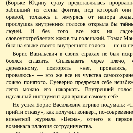
(Борьке Юдину сразу представлялась прорванн
забивший из стены фонтан, под который они 
оравой
, толкаясь и жмурясь от напора воды
прослушка
внутренних голосов открыла бы тайн
людей. И без того все как на ладон
словоупотребление: каков ты голенький. Томас Ма
был на языке своего внутреннего голоса — не
на
не
Борис Васильевич в своих страхах не был искре
боялся сглазить. Сплевывать через плечо, 
деревянному
, повторять «нет, провалюсь, 
провалюсь» — это же все из чувства самосохране
ложно понятого. Суеверно предрекая себе неизбеж
легко можно его
накаркать
. Внутренний голо
идеальный инструмент для
вранья
самому себе.
Не успел Борис Васильевич игриво подумать: «
прийти отказу», как получил конверт, по-современн
виньеткой журнала «Весна», отчего в первое
возникала иллюзия сотрудничества.