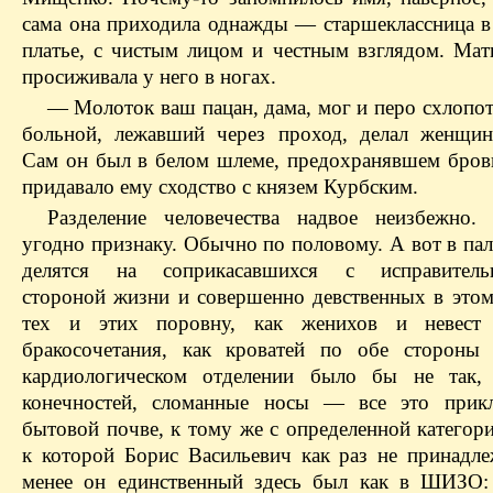
сама она приходила однажды — старшеклассница 
платье, с чистым лицом и честным взглядом. Мат
просиживала у него в ногах.
— Молоток ваш
пацан
, дама, мог и перо схлопо
больной, лежавший через проход, делал женщин
Сам он был в белом шлеме, предохранявшем брови
придавало ему сходство с князем Курбским.
Разделение человечества надвое неизбежно
угодно признаку. Обычно по половому. А вот в па
делятся на
соприкасавшихся
с исправительн
стороной жизни и совершенно девственных в этом
тех и этих поровну, как женихов и невест
бракосочетания, как кроватей по обе стороны
кардиологическом отделении было бы не так,
конечностей, сломанные носы — все это прикл
бытовой почве, к тому же с определенной категор
к которой Борис Васильевич как раз не принадле
менее
он единственный здесь был как в ШИЗО: 