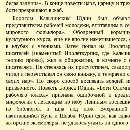
белая
задница
». В конце повести царя, царицу и тре
боги превращают в жаб.
Борисом
Кальчинским
Юдин был объявле
представителем рабочей молодежи, впитавшим в се
мирового фольклора». Ободренный кормчи
культурного курса, еще не вполне наметившегося,
в клубах с чтениями. Затем попал на Пролета
писателей (
знаменитый
Пролеткурпис
, где
Кальчи
теорию прозы), жил в общежитии, в комнате с
писателями. Не стесняясь их присутствием, сладост
читал и перечитывал он свою книжку, а те мрачно 
своих нар». Но скоро способ воспевать вождей и
привычного
. Повесть Бориса Юдина «Боги Олимпа
рабочего класса» признана ошибочной и вредн
мифология с летающим по небу Лениным поспешн
из библиотек и шла под нож. Вчерашний 
начитавшийся Куна и Шваба, Юдин сдал, как сдают
авторские экземпляры, не удалось утаить ни одного.