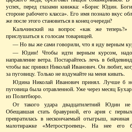
успех, перед глазами книжка: «Борис Юдин. Бог
стороне рабочего класса». Его имя познало вкус о
же после этого становиться в конец очереди?
Кальчинский
на вопрос «как же теперь?» п
прислушаться к голосам товарищей.
— Но вы же сами говорили, что я иду верным ку
— Юдин! Чтобы идти верным курсом, надо
направление ветра. Постарайтесь лечь в бейдевинд
чтобы вас принял Николай Иванович. Он любит, ког
за пуговицу. Только не вздумайте на меня кивать.
Юдина Николай Иванович принял. Лучше б н
пуговица была отравленной. Уже через месяц Буха
из Политбюро.
От такого удара двадцатилетний Юдин не 
Обещавшая стать бравурной, его ария с первы
превратилась в нескончаемый отыгрыш, начиная
малотиражке
«Метростроевец». На нее его б