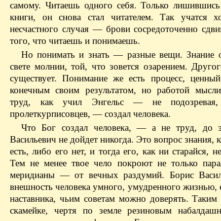
самому. Читаешь одного себя. Только лишившись
книги, он снова стал читателем. Так учатся х
несчастного случая — брови сосредоточенно сдви
того, что читаешь и понимаешь.
Но понимать и знать — разные вещи. Знание о
свете молнии, той, что зовется озарением. Друго
существует. Понимание же есть процесс, ценны
конечным своим результатом, но работой мысли
труд, как учил Энгельс — не подозревая
пролеткурписовцев
, — создал человека.
Что Бог создал человека, — а не труд, до 
Васильевич не дойдет никогда. Это вопрос знания, 
есть, либо его нет, и тогда его, как ни старайся, н
Тем не
менее
твое чело покроют не только пара
меридианы — от вечных раздумий. Борис Васил
внешность человека умного, умудренного жизнью, 
наставника, чьим советам можно доверять. Таким 
скамейке, чертя по земле резиновым набалдаш