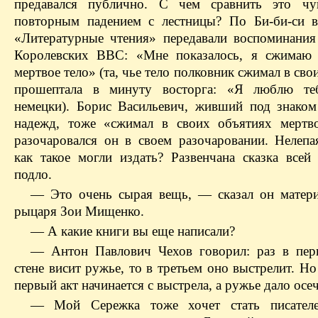
предавался публично. С чем сравнить это ч
повторным падением с лестницы? По Би-би-си 
«Литературные чтения» передавали воспоминания
Королевских ВВС:
«Мне показалось, я сжимаю
мертвое тело» (та, чье тело полковник сжимал в сво
прошептала в минуту восторга:
«Я люблю те
немецки).
Борис Васильевич, живший под знаком
надежд, тоже «сжимал в своих объятиях мертв
разочаровался он в своем разочаровании. Нелепа
как такое могли издать? Развенчана сказка всей
подло.
— Это очень сырая вещь, — сказал он матери
рыцаря Зои Мищенко.
— А какие книги вы еще написали?
— Антон Павлович Чехов говорил: раз в пер
стене висит ружье, то в третьем оно выстрелит. Но
первый акт начинается с выстрела, а ружье дало осеч
— Мой Сережка тоже хочет стать писате