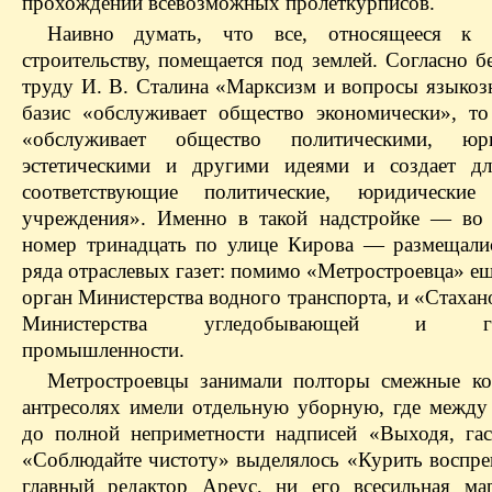
прохождении
всевозможных
пролеткурписов
.
Наивно думать, что все, относящееся к 
строительству, помещается под землей. Согласно 
труду И. В. Сталина «Марксизм и вопросы языкозн
базис «обслуживает общество экономически», то
«обслуживает общество политическими, юри
эстетическими и другими идеями и создает дл
соответствующие политические, юридически
учреждения». Именно в такой надстройке — во
номер тринадцать по улице Кирова — размещали
ряда отраслевых газет: помимо «Метростроевца» е
орган Министерства водного транспорта, и «Стахан
Министерства угледобывающей и гор
промышленности.
Метростроевцы занимали полторы смежные к
антресолях имели отдельную уборную, где межд
до полной неприметности надписей «Выходя, гас
«Соблюдайте чистоту» выделялось «Курить воспр
главный редактор
Ареус
, ни его всесильная
ма