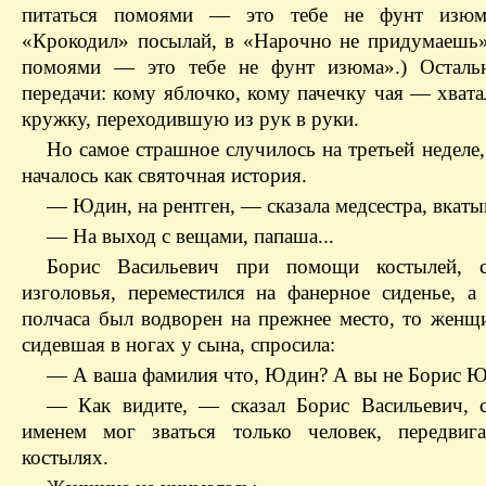
питаться помоями — это тебе не фунт изю
«Крокодил» посылай, в «Нарочно не придумаешь»
помоями — это тебе не фунт изюма».)
Осталь
передачи: кому яблочко, кому
пачечку
чая — хвата
кружку, переходившую из рук в руки.
Но самое страшное случилось на третьей неделе
началось как святочная история.
— Юдин, на рентген, — сказала медсестра, вкаты
— На выход с вещами, папаша...
Борис Васильевич при помощи костылей, 
изголовья, переместился на фанерное сиденье, а 
полчаса был водворен на прежнее место, то женщи
сидевшая в ногах у сына, спросила:
— А ваша фамилия что, Юдин? А вы не Борис 
— Как видите, — сказал Борис Васильевич, 
именем мог зваться только человек, передвиг
костылях.