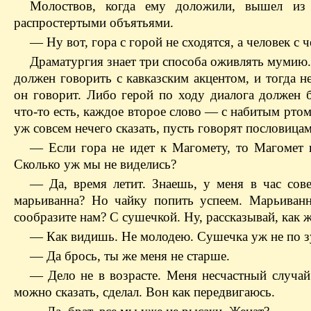
Молоствов
, когда ему доложили, вышел из 
распростертыми объятьями.
— Ну вот, гора с горой не сходятся, а человек с ч
Драматургия знает три способа оживлять мумию.
должен говорить с кавказским акцентом, и тогда н
он говорит. Либо герой по ходу диалога
должен 
что-то есть
, каждое второе слово — с набитым ртом
уж совсем нечего сказать, пусть говорят пословицам
— Если гора не идет к Магомету, то Магомет и
Сколько уж мы не виделись?
— Да, время летит. Знаешь, у меня в час совещ
марьиванна
? Но чайку попить успеем.
Марьиванн
сообразите нам? С
сушечкой
. Ну, рассказывай, как
— Как видишь. Не молодею.
Сушечка
уж не по з
— Да брось, ты же меня не старше.
— Дело не в возрасте. Меня несчастный случай
можно сказать, сделал. Вон как передвигаюсь.