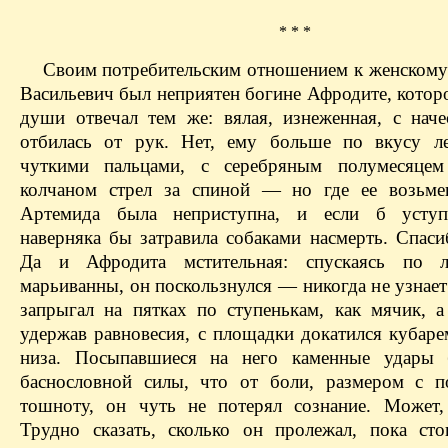
* * *
Своим потребительским отношением к женскому
Васильевич был неприятен богине Афродите, котор
души отвечал тем же: вялая, изнеженная, с наче
отбилась от рук. Нет, ему больше по вкусу
л
чуткими пальцами, с серебряным полумесяце
колчаном стрел за спиной — но где ее возьме
Артемида была неприступна, и если б уступ
наверняка бы затравила собаками насмерть. Спаси
Да и Афродита мстительная: спускаясь по л
марьиванны
, он поскользнулся — никогда не узнае
запрыгал на пятках по ступенькам, как мячик, а
удержав равновесия, с площадки докатился кубаре
низа. Посыпавшиеся на него каменные удары 
баснословной силы, что от боли, размером с 
тошноту, он чуть не потерял сознание. Может,
Трудно сказать, сколько он пролежал, пока ст