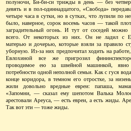
полуночи, Би-би-си трижды в день — без четвер
девять и в пол-одиннадцатого, «Свобода» передав
четыре часа в сутки, но в сутках, что
лупили
по н
было, наверное, сорок восемь часов — такой плот
заградительный огонь. И тут от соседей можно
всего. От некоторых из них. Он не ладил с
Е
матерью и дочерью,
которые
взяли за правило ст
уборную. Из-за них предпочитал ходить на работе
Евлохиной
все же пригрозил фининспекторо
проводим
ое ею
за швейной машинкой, явно 
потребности одной неполной семьи. Как с гуся вод
конце коридора, в темном его отростке, за низен
жили довольно вредные евреи: папаша, мам
«Запомни, — сказал ему шепотом Валька
Моло
арестовали
Ареуса
, — есть евреи, а есть
жиды
.
Аре
Так вот эти — тоже
жиды
.