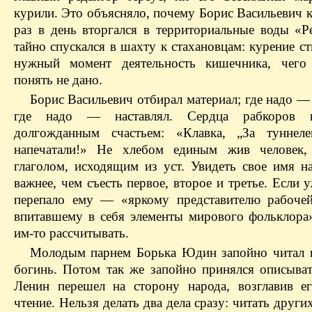
курили.
Это объясняло, почему Борис Васильевич 
раз в день вторгался в территориальные воды «Р
тайно спускался в шахту к стахановцам: курение с
нужный момент деятельность кишечника, чего
понять не дано
.
Борис Васильевич отбирал материал; где надо —
где надо — наставлял. Сердца рабкоров н
долгожданным счастьем: «Клавка, „За туннеле
напечатали!» Не хлебом единым жив человек,
глаголом, исходящим из уст. Увидеть свое имя н
важнее, чем съесть первое, второе и третье. Если 
перепало ему — «яркому представителю рабоче
впитавшему в себя элементы мирового фольклора
им-то рассчитывать.
Молодым парнем Борька Юдин запойно читал 
богинь. Потом так же запойно принялся описывать
Ленин перешел на сторону народа, возглавив е
чтение. Нельзя делать два дела сразу: читать други