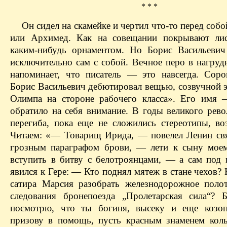
* * *
Он сидел на скамейке и чертил что-то перед собо
или Архимед. Как на совещании покрывают лис
каким-нибудь орнаментом. Но Борис Васильевич
исключительно сам с собой. Вечное перо в нагруд
напоминает, что писатель — это навсегда. Соро
Борис Васильевич дебютировал вещью, созвучной э
Олимпа на стороне рабочего класса». Его им
обратило на себя внимание. В годы великого рев
перегиба, пока еще не сложились стереотипы, во
Читаем: «— Товарищ Ирида, — повелел Ленин свя
грозным параграфом брови, — лети к сыну мое
вступить в битву с
белотроянцами
, — а сам под 
явился к Гере: — Кто поднял мятеж в стане чехов?
сатира
Марсия
разобрать железнодорожное поло
следования бронепоезда „Пролетарская сила“? Б
посмотрю, что ты богиня, высеку и еще козоп
призову в помощь, пусть красным знаменем кол