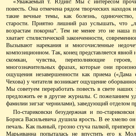
«Уважаемый т. Юдин! Мы с интересом проч
повесть. Она отмечена рядом творческих находок и
такие вечные темы, как болезнь, одиночество,
старости. Приятно лишний раз услышать, что „
возрастам покорна“. Тем не
менее
это не наша п
хватает стилистической законченности, современн
Вызывают нарекания и многочисленные недоче
композиционном. Так, конец представляется явной 
скомкан, чувства, переполняющие героев
многозначительных фразах, которые они произно
ощущения незавершенности как приема («Дама 
Чехова) у читателя возникает ощущение оборванно
Мы советуем переработать повесть в свете наших 
предложить ее в другие журналы. С пожеланием уд
фамилии зигзаг чернилами), заведующий отделом п
По-стариковски безудержная и по-стариковски 
Бориса Васильевича душила ярость. В ее
хмелю
он
печаль. Как пьяный, грозно стуча палкой,
приперся
Марьиванна
попыталась не впустить его к
Мол