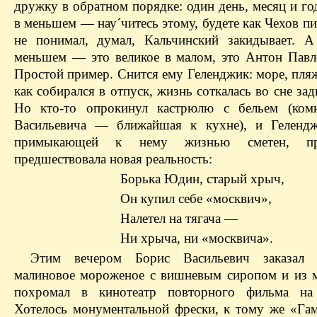
дружку в обратном порядке: один день, месяц и г
в меньшем —
нау´читесь
этому, будете как Чехов пи
не понимал, думал,
Кальчинский
закидывает. А
меньшем
— это великое в малом, это Антон Павл
Простой пример. Снится ему
Геленджик
: море, пл
как собирался в отпуск, жизнь соткалась во сне за
Но кто-то опрокинул кастрюлю с бельем (комн
Васильевича — ближайшая к кухне), и
Геленд
примыкающей к нему жизнью сметен, пр
предшествовала новая реальность:
Борька Юдин, старый
хрыч
,
Он купил себе «москвич»,
Налетел
на
тягача —
Ни
хрыча
, ни «москвича».
Этим вечером Борис Васильевич заказал 
малиновое мороженое с вишневым сиропом и из
похромал в кинотеатр повторного фильма на 
Хотелось монументальной фрески, к тому же «Гам